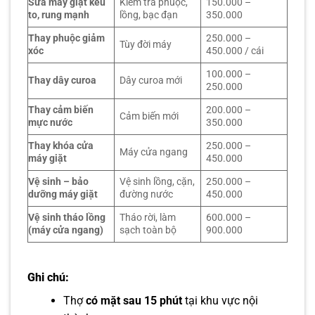
Sửa máy giặt kêu
Kiểm tra phuộc,
150.000 –
to, rung mạnh
lồng, bạc đạn
350.000
Thay phuộc giảm
250.000 –
Tùy đời máy
xóc
450.000 / cái
100.000 –
Thay dây curoa
Dây curoa mới
250.000
Thay cảm biến
200.000 –
Cảm biến mới
mực nước
350.000
Thay khóa cửa
250.000 –
Máy cửa ngang
máy giặt
450.000
Vệ sinh – bảo
Vệ sinh lồng, cặn,
250.000 –
dưỡng máy giặt
đường nước
450.000
Vệ sinh tháo lồng
Tháo rời, làm
600.000 –
(máy cửa ngang)
sạch toàn bộ
900.000
Ghi chú:
Thợ
có mặt sau 15 phút
tại khu vực nội