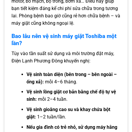
motor, bo mạch, bộ trống, bơm xả… Điều này giúp
bạn tiết kiệm đáng kể chi phí sửa chữa trong tương
lai. Phòng bệnh bao giờ cũng rẻ hơn chữa bệnh – và
máy giặt cũng không ngoại lệ.
Bao lâu nên vệ sinh máy giặt Toshiba một
lần?
Tùy vào tần suất sử dụng và môi trường đặt máy,
Điện Lạnh Phương Đông khuyến nghị:
Vệ sinh toàn diện (bên trong – bên ngoài –
ống xả):
mỗi 4–6 tháng.
Vệ sinh lồng giặt cơ bản bằng chế độ tự vệ
sinh:
mỗi 2–4 tuần.
Vệ sinh gioăng cao su và khay chứa bột
giặt:
1–2 tuần/lần.
Nếu gia đình có trẻ nhỏ, sử dụng máy hằng