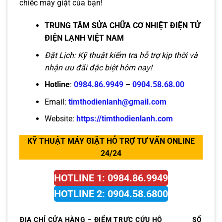
chiếc máy giặt của bạn!
TRUNG TÂM SỬA CHỮA CƠ NHIỆT ĐIỆN TỬ
ĐIỆN LẠNH VIỆT NAM
Đặt Lịch: Kỹ thuật kiểm tra hỗ trợ kịp thời và
nhận ưu đãi đặc biệt hôm nay!
Hotline
:
0984.86.9949
–
0904.58.68.00
Email:
timthodienlanh@gmail.com
Website:
https://timthodienlanh.com
KỸ THUẬT MÁY GIẶT HỖ TRỢ TƯ VẤN ONLINE
24/24
HOTLINE 1: 0984.86.9949
HOTLINE 2: 0904.58.6800
ĐIA CHỈ CỬA HÀNG – ĐIỂM TRỰC CỨU HỘ
SỐ