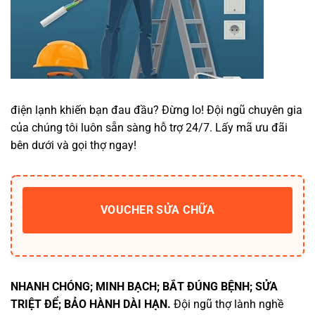
điện lạnh khiến bạn đau đầu? Đừng lo! Đội ngũ chuyên gia
của chúng tôi luôn sẵn sàng hỗ trợ 24/7. Lấy mã ưu đãi
bên dưới và gọi thợ ngay!
VOUCHER SỬA CHỮA
NHANH CHÓNG; MINH BẠCH; BẮT ĐÚNG BỆNH; SỬA
TRIỆT ĐỂ; BẢO HÀNH DÀI HẠN.
Đội ngũ thợ lành nghề