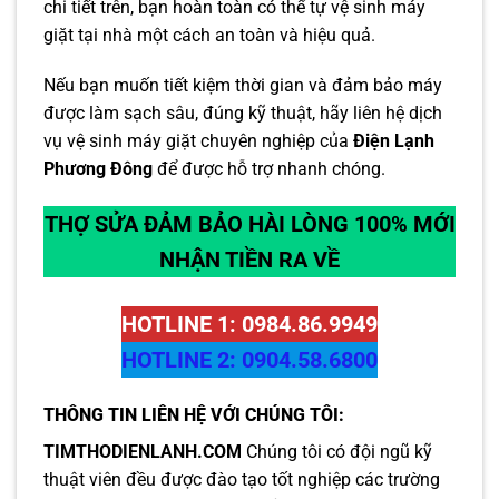
chi tiết trên, bạn hoàn toàn có thể tự vệ sinh máy
giặt tại nhà một cách an toàn và hiệu quả.
Nếu bạn muốn tiết kiệm thời gian và đảm bảo máy
được làm sạch sâu, đúng kỹ thuật, hãy liên hệ dịch
vụ vệ sinh máy giặt chuyên nghiệp của
Điện Lạnh
Phương Đông
để được hỗ trợ nhanh chóng.
THỢ SỬA ĐẢM BẢO HÀI LÒNG 100% MỚI
NHẬN TIỀN RA VỀ
HOTLINE 1: 0984.86.9949
HOTLINE 2: 0904.58.6800
THÔNG TIN LIÊN HỆ VỚI CHÚNG TÔI:
TIMTHODIENLANH.COM
Chúng tôi có đội ngũ kỹ
thuật viên đều được đào tạo tốt nghiệp các trường