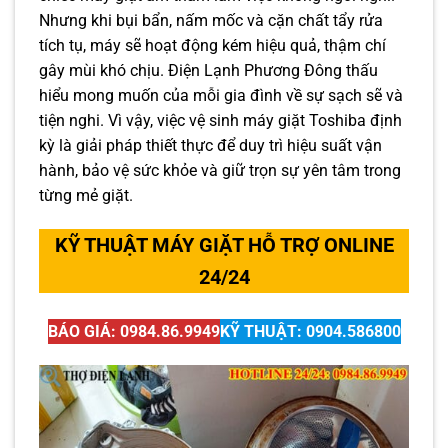
Nhưng khi bụi bẩn, nấm mốc và cặn chất tẩy rửa
tích tụ, máy sẽ hoạt động kém hiệu quả, thậm chí
gây mùi khó chịu. Điện Lạnh Phương Đông thấu
hiểu mong muốn của mỗi gia đình về sự sạch sẽ và
tiện nghi. Vì vậy, việc vệ sinh máy giặt Toshiba định
kỳ là giải pháp thiết thực để duy trì hiệu suất vận
hành, bảo vệ sức khỏe và giữ trọn sự yên tâm trong
từng mẻ giặt.
KỸ THUẬT MÁY GIẶT HỖ TRỢ ONLINE
24/24
BÁO GIÁ: 0984.86.9949
KỸ THUẬT: 0904.586800