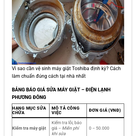
Vì sao cần vệ sinh máy giặt Toshiba định kỳ? Cách
làm chuẩn đúng cách tại nhà nhất
BẢNG BÁO GIÁ SỬA MÁY GIẶT – ĐIỆN LẠNH
PHƯƠNG ĐÔNG
HẠNG MỤC SỬA
MÔ TẢ CÔNG
ĐƠN GIÁ (VNĐ)
CHỮA
VIỆC
Kiểm tra lỗi, báo
Kiểm tra máy giặt
giá –
Miễn phí
0 – 50.000
khi sửa