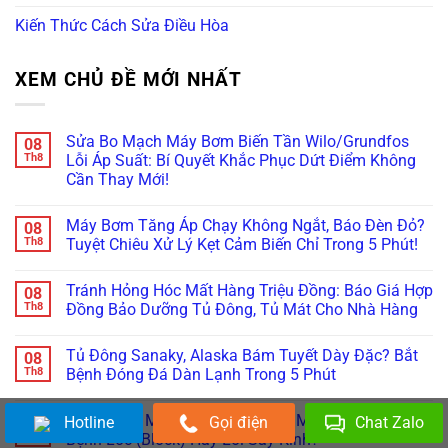
Kiến Thức Cách Sửa Điều Hòa
XEM CHỦ ĐỀ MỚI NHẤT
Sửa Bo Mạch Máy Bơm Biến Tần Wilo/Grundfos
08
Th8
Lỗi Áp Suất: Bí Quyết Khắc Phục Dứt Điểm Không
Cần Thay Mới!
Không
có
Máy Bơm Tăng Áp Chạy Không Ngắt, Báo Đèn Đỏ?
08
bình
luận
Th8
Tuyệt Chiêu Xử Lý Kẹt Cảm Biến Chỉ Trong 5 Phút!
ở
Sửa
Không
Bo
có
Tránh Hỏng Hóc Mất Hàng Triệu Đồng: Báo Giá Hợp
08
Mạch
bình
Máy
luận
Th8
Đồng Bảo Dưỡng Tủ Đông, Tủ Mát Cho Nhà Hàng
Bơm
ở
Biến
Máy
Không
Tần
Bơm
có
Tủ Đông Sanaky, Alaska Bám Tuyết Dày Đặc? Bắt
08
Wilo/Grundfos
Tăng
bình
Lỗi
Áp
luận
Th8
Bệnh Đóng Đá Dàn Lạnh Trong 5 Phút
Áp
Chạy
ở
Suất:
Không
Tránh
Không
Bí
Ngắt,
Hỏng
có
Tủ Mát Đổ Mồ Hôi, Đọng Sương Mờ Kính: Bắt Đúng
Hotline
Gọi điện
Chat Zalo
08
Quyết
Báo
Hóc
bình
Khắc
Đèn
Mất
luận
Th8
Bệnh Lốc (Block) Hay Lỗi Sấy Kính?
Phục
Đỏ?
Hàng
ở