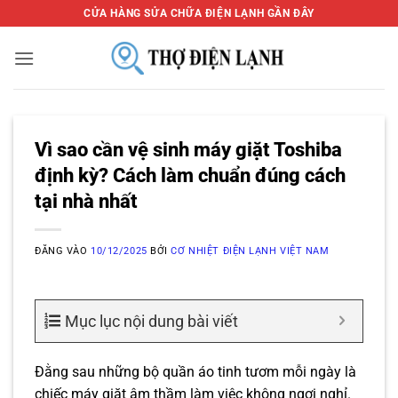
Bỏ
CỬA HÀNG SỬA CHỮA ĐIỆN LẠNH GẦN ĐÂY
qua
nội
dung
Vì sao cần vệ sinh máy giặt Toshiba
định kỳ? Cách làm chuẩn đúng cách
tại nhà nhất
ĐĂNG VÀO
10/12/2025
BỞI
CƠ NHIỆT ĐIỆN LẠNH VIỆT NAM
Mục lục nội dung bài viết
Đằng sau những bộ quần áo tinh tươm mỗi ngày là
chiếc máy giặt âm thầm làm việc không ngơi nghỉ.