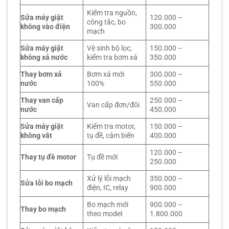
Kiểm tra nguồn,
Sửa máy giặt
120.000 –
công tắc, bo
không vào điện
300.000
mạch
Sửa máy giặt
Vệ sinh bộ lọc,
150.000 –
không xả nước
kiểm tra bơm xả
350.000
Thay bơm xả
Bơm xả mới
300.000 –
nước
100%
550.000
Thay van cấp
250.000 –
Van cấp đơn/đôi
nước
450.000
Sửa máy giặt
Kiểm tra motor,
150.000 –
không vắt
tụ đề, cảm biến
400.000
120.000 –
Thay tụ đề motor
Tụ đề mới
250.000
Xử lý lỗi mạch
350.000 –
Sửa lỗi bo mạch
điện, IC, relay
900.000
Bo mạch mới
900.000 –
Thay bo mạch
theo model
1.800.000