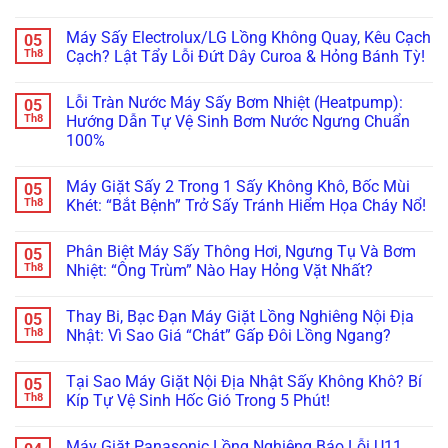
Bo
Tường?
Tủ
Máy
Không
Mạch
Xử
Bếp
Giặt
có
Máy Sấy Electrolux/LG Lồng Không Quay, Kêu Cạch
05
Vẫn
Lý
Khi
Miele
bình
Còn
Ngay
Bảo
Báo
luận
Th8
Cạch? Lật Tẩy Lỗi Đứt Dây Curoa & Hỏng Bánh Tỳ!
Cứu
Trước
Dưỡng
Lỗi
ở
Được!
Khi
Máy
WaterProof
Máy
Không
Quá
Giặt
System:
Giặt
có
Lỗi Tràn Nước Máy Sấy Bơm Nhiệt (Heatpump):
05
Muộn!
Bosch/Miele
Cẩn
Bosch
bình
Âm
Thận
Báo
luận
Th8
Hướng Dẫn Tự Vệ Sinh Bơm Nước Ngưng Chuẩn
Tủ
Mất
Lỗi
ở
100%
Sai
Vài
E18,
Máy
Cách!
Chục
E23
Sấy
Không
Triệu
Đứng
Electrolux/LG
có
Thay
Im?
Lồng
Máy Giặt Sấy 2 Trong 1 Sấy Không Khô, Bốc Mùi
05
bình
Bo
Gọi
Không
luận
Th8
Khét: “Bắt Bệnh” Trở Sấy Tránh Hiểm Họa Cháy Nổ!
Mạch!
Ngay
Quay,
ở
Thợ
Kêu
Lỗi
Không
“Trị”
Cạch
Tràn
có
Lỗi
Cạch?
Phân Biệt Máy Sấy Thông Hơi, Ngưng Tụ Và Bơm
05
Nước
bình
Bơm
Lật
Máy
luận
Th8
Nhiệt: “Ông Trùm” Nào Hay Hỏng Vặt Nhất?
Xả
Tẩy
Sấy
ở
Chuẩn
Lỗi
Bơm
Máy
Không
Châu
Đứt
Nhiệt
Giặt
có
Âu!
Dây
Thay Bi, Bạc Đạn Máy Giặt Lồng Nghiêng Nội Địa
05
(Heatpump):
Sấy
bình
Curoa
Hướng
2
luận
Th8
Nhật: Vì Sao Giá “Chát” Gấp Đôi Lồng Ngang?
&
Dẫn
Trong
ở
Hỏng
Tự
1
Phân
Không
Bánh
Vệ
Sấy
Biệt
có
Tỳ!
Tại Sao Máy Giặt Nội Địa Nhật Sấy Không Khô? Bí
05
Sinh
Không
Máy
bình
Bơm
Khô,
Sấy
luận
Th8
Kíp Tự Vệ Sinh Hốc Gió Trong 5 Phút!
Nước
Bốc
Thông
ở
Ngưng
Mùi
Hơi,
Thay
Không
Chuẩn
Khét:
Ngưng
Bi,
có
Máy Giặt Panasonic Lồng Nghiêng Báo Lỗi U11,
100%
“Bắt
Tụ
Bạc
bình