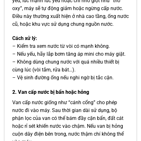
yếu, lúc mạnh lúc yếu hoặc chỉ nhỏ giọt như “thở
oxy”, máy sẽ tự động giảm hoặc ngừng cấp nước.
Điều này thường xuất hiện ở nhà cao tầng, ống nước
cũ, hoặc khu vực sử dụng chung nguồn nước.
Cách xử lý:
– Kiểm tra xem nước từ vòi có mạnh không.
– Nếu yếu, hãy lắp bơm tăng áp mini cho máy giặt.
– Không dùng chung nước với quá nhiều thiết bị
cùng lúc (vòi tắm, rửa bát…).
– Vệ sinh đường ống nếu nghi ngờ bị tắc cặn.
2. Van cấp nước bị bẩn hoặc hỏng
Van cấp nước giống như “cánh cổng” cho phép
nước đi vào máy. Sau thời gian dài sử dụng, bộ
phận lọc của van có thể bám đầy cặn bẩn, đất cát
hoặc rỉ sét khiến nước vào chậm. Nếu van bị hỏng
cuộn dây điện bên trong, nước thậm chí không thể