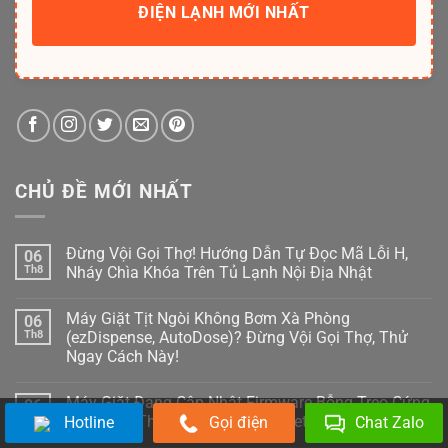
ĐIỆN LẠNH MỚI NHẤT
CHỦ ĐỀ MỚI NHẤT
Đừng Vội Gọi Thợ! Hướng Dẫn Tự Đọc Mã Lỗi H,
06
Th8
Nháy Chìa Khóa Trên Tủ Lạnh Nội Địa Nhật
Không
có
Máy Giặt Tịt Ngòi Không Bơm Xà Phòng
06
bình
luận
Th8
(ezDispense, AutoDose)? Đừng Vội Gọi Thợ, Thử
ở
Ngay Cách Này!
Đừng
Vội
Không
Gọi
có
Thợ!
Máy Giặt Đang Cập Nhật Firmware Bỗng Treo Cứng,
06
bình
Hướng
luận
Th8
Tối Thui? Thợ Già Bày Cách Reset Cấp Cứu!
Hotline
Gọi điện
Chat Zalo
Dẫn
ở
Tự
Máy
Không