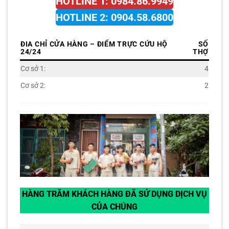
HOTLINE 1: 0984.86.9949
HOTLINE 2: 0904.58.6800
ĐIA CHỈ CỬA HÀNG – ĐIỂM TRỰC CỨU HỘ
SỐ
24/24
THỢ
Cơ sở 1:
4
Cơ sở 2:
2
HÀNG TRĂM KHÁCH HÀNG ĐÃ SỬ DỤNG DỊCH VỤ
CỦA CHÚNG