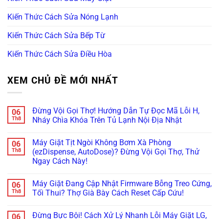
Kiến Thức Cách Sửa Nóng Lạnh
Kiến Thức Cách Sửa Bếp Từ
Kiến Thức Cách Sửa Điều Hòa
XEM CHỦ ĐỀ MỚI NHẤT
Đừng Vội Gọi Thợ! Hướng Dẫn Tự Đọc Mã Lỗi H,
06
Th8
Nháy Chìa Khóa Trên Tủ Lạnh Nội Địa Nhật
Không
có
Máy Giặt Tịt Ngòi Không Bơm Xà Phòng
06
bình
luận
Th8
(ezDispense, AutoDose)? Đừng Vội Gọi Thợ, Thử
ở
Ngay Cách Này!
Đừng
Vội
Không
Gọi
có
Thợ!
Máy Giặt Đang Cập Nhật Firmware Bỗng Treo Cứng,
06
bình
Hướng
luận
Th8
Tối Thui? Thợ Già Bày Cách Reset Cấp Cứu!
Dẫn
ở
Tự
Máy
Không
Đọc
Giặt
có
Mã
Đừng Bực Bội! Cách Xử Lý Nhanh Lỗi Máy Giặt LG,
06
Tịt
bình
Lỗi