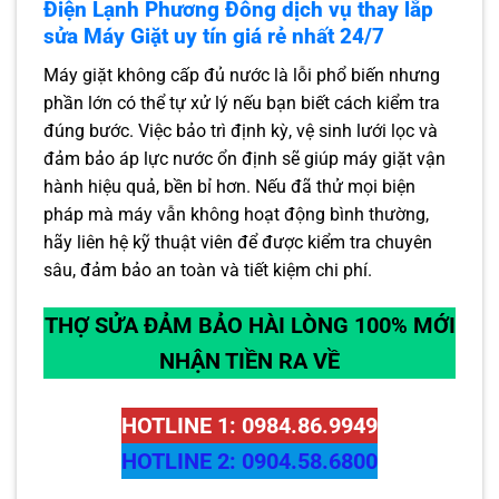
Điện Lạnh Phương Đông dịch vụ thay lắp
sửa Máy Giặt uy tín giá rẻ nhất 24/7
Máy giặt không cấp đủ nước là lỗi phổ biến nhưng
phần lớn có thể tự xử lý nếu bạn biết cách kiểm tra
đúng bước. Việc bảo trì định kỳ, vệ sinh lưới lọc và
đảm bảo áp lực nước ổn định sẽ giúp máy giặt vận
hành hiệu quả, bền bỉ hơn. Nếu đã thử mọi biện
pháp mà máy vẫn không hoạt động bình thường,
hãy liên hệ kỹ thuật viên để được kiểm tra chuyên
sâu, đảm bảo an toàn và tiết kiệm chi phí.
THỢ SỬA ĐẢM BẢO HÀI LÒNG 100% MỚI
NHẬN TIỀN RA VỀ
HOTLINE 1: 0984.86.9949
HOTLINE 2: 0904.58.6800