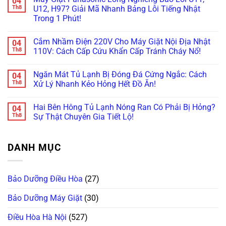
04
Bệnh”
Và
Đạn
luận
Th8
U12, H97? Giải Mã Nhanh Bảng Lỗi Tiếng Nhật
Trở
Bơm
Máy
ở
Trong 1 Phút!
Sấy
Nhiệt:
Giặt
Tại
Tránh
“Ông
Lồng
Sao
Không
Hiểm
Trùm”
Nghiêng
Máy
có
Họa
Nào
Nội
Giặt
Cắm Nhầm Điện 220V Cho Máy Giặt Nội Địa Nhật
04
bình
Cháy
Hay
Địa
Nội
luận
Th8
110V: Cách Cấp Cứu Khẩn Cấp Tránh Cháy Nổ!
Nổ!
Hỏng
Nhật:
Địa
ở
Vặt
Vì
Nhật
Máy
Không
Nhất?
Sao
Sấy
Giặt
có
Giá
Không
Ngăn Mát Tủ Lạnh Bị Đóng Đá Cứng Ngắc: Cách
04
Panasonic
bình
“Chát”
Khô?
Lồng
luận
Th8
Xử Lý Nhanh Kẻo Hỏng Hết Đồ Ăn!
Gấp
Bí
Nghiêng
ở
Đôi
Kíp
Báo
Cắm
Không
Lồng
Tự
Lỗi
Nhầm
có
Ngang?
Vệ
Hai Bên Hông Tủ Lạnh Nóng Ran Có Phải Bị Hỏng?
04
U11,
Điện
bình
Sinh
U12,
220V
luận
Th8
Sự Thật Chuyên Gia Tiết Lộ!
Hốc
H97?
Cho
ở
Gió
Giải
Máy
Ngăn
Không
Trong
Mã
Giặt
Mát
có
5
Nhanh
Nội
Tủ
bình
Phút!
DANH MỤC
Bảng
Địa
Lạnh
luận
Lỗi
Nhật
Bị
ở
Tiếng
110V:
Đóng
Hai
Nhật
Cách
Đá
Bên
Trong
Cấp
Cứng
Hông
Bảo Dưỡng Điều Hòa
(27)
1
Cứu
Ngắc:
Tủ
Phút!
Khẩn
Cách
Lạnh
Cấp
Xử
Nóng
Bảo Dưỡng Máy Giặt
(30)
Tránh
Lý
Ran
Cháy
Nhanh
Có
Nổ!
Kẻo
Phải
Điều Hòa Hà Nội
(527)
Hỏng
Bị
Hết
Hỏng?