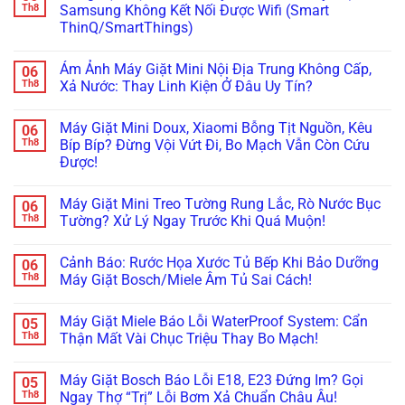
Ngòi
luận
Th8
Samsung Không Kết Nối Được Wifi (Smart
H,
Không
ở
Nháy
ThinQ/SmartThings)
Bơm
Máy
Chìa
Xà
Giặt
Khóa
Không
Phòng
Đang
Trên
có
(ezDispense,
Cập
Ám Ảnh Máy Giặt Mini Nội Địa Trung Không Cấp,
06
Tủ
bình
AutoDose)?
Nhật
Lạnh
luận
Th8
Xả Nước: Thay Linh Kiện Ở Đâu Uy Tín?
Đừng
Firmware
ở
Nội
Vội
Bỗng
Đừng
Địa
Không
Gọi
Treo
Bực
Nhật
có
Thợ,
Cứng,
Máy Giặt Mini Doux, Xiaomi Bỗng Tịt Nguồn, Kêu
06
Bội!
bình
Thử
Tối
Cách
luận
Th8
Bíp Bíp? Đừng Vội Vứt Đi, Bo Mạch Vẫn Còn Cứu
Ngay
Thui?
Xử
ở
Cách
Thợ
Được!
Lý
Ám
Này!
Già
Nhanh
Ảnh
Bày
Không
Lỗi
Máy
Cách
có
Máy
Giặt
Máy Giặt Mini Treo Tường Rung Lắc, Rò Nước Bục
06
Reset
bình
Giặt
Mini
Cấp
luận
Th8
Tường? Xử Lý Ngay Trước Khi Quá Muộn!
LG,
Nội
ở
Cứu!
Samsung
Địa
Máy
Không
Không
Trung
Giặt
có
Kết
Không
Cảnh Báo: Rước Họa Xước Tủ Bếp Khi Bảo Dưỡng
06
Mini
bình
Nối
Cấp,
Doux,
luận
Th8
Máy Giặt Bosch/Miele Âm Tủ Sai Cách!
Được
Xả
Xiaomi
ở
Wifi
Nước:
Bỗng
Máy
Không
(Smart
Thay
Tịt
Giặt
có
ThinQ/SmartThings)
Linh
Máy Giặt Miele Báo Lỗi WaterProof System: Cẩn
05
Nguồn,
Mini
bình
Kiện
Kêu
Treo
luận
Th8
Thận Mất Vài Chục Triệu Thay Bo Mạch!
Ở
Bíp
Tường
ở
Đâu
Bíp?
Rung
Cảnh
Không
Uy
Đừng
Lắc,
Báo:
có
Tín?
Máy Giặt Bosch Báo Lỗi E18, E23 Đứng Im? Gọi
05
Vội
Rò
Rước
bình
Vứt
Nước
Họa
luận
Th8
Ngay Thợ “Trị” Lỗi Bơm Xả Chuẩn Châu Âu!
Đi,
Bục
Xước
ở