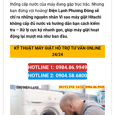
thống cấp nước của máy đang gặp trục trặc. Nhưng
bạn đừng vội hoảng!
Điện Lạnh Phương Đông sẽ
chỉ ra những nguyên nhân Vì sao máy giặt Hitachi
không cấp đủ nước và hướng dẫn bạn cách kiểm
tra – Xử lý cực kỳ nhanh gọn, giúp máy giặt hoạt
động lại mượt mà như ban đầu.
KỸ THUẬT MÁY GIẶT HỖ TRỢ TƯ VẤN ONLINE
24/24
HOTLINE 1: 0984.86.9949
HOTLINE 2: 0904.58.6800