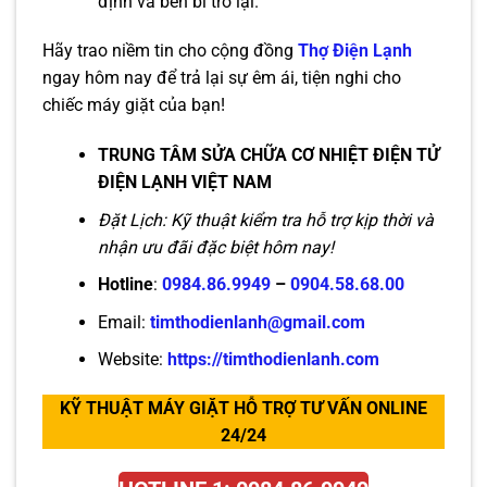
định và bền bỉ trở lại.
Hãy trao niềm tin cho cộng đồng
Thợ Điện Lạnh
ngay hôm nay để trả lại sự êm ái, tiện nghi cho
chiếc máy giặt của bạn!
TRUNG TÂM SỬA CHỮA CƠ NHIỆT ĐIỆN TỬ
ĐIỆN LẠNH VIỆT NAM
Đặt Lịch: Kỹ thuật kiểm tra hỗ trợ kịp thời và
nhận ưu đãi đặc biệt hôm nay!
Hotline
:
0984.86.9949
–
0904.58.68.00
Email:
timthodienlanh@gmail.com
Website:
https://timthodienlanh.com
KỸ THUẬT MÁY GIẶT HỖ TRỢ TƯ VẤN ONLINE
24/24