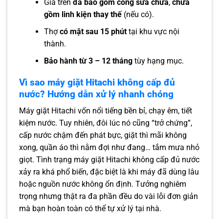
Giá trên
đã bao gồm công sửa chữa
,
chưa
gồm linh kiện thay thế
(nếu có).
Thợ
có mặt sau 15 phút
tại khu vực nội
thành.
Bảo hành từ 3 – 12 tháng
tùy hạng mục.
Vì sao máy giặt Hitachi không cấp đủ
nước? Hướng dẫn xử lý nhanh chóng
Máy giặt Hitachi vốn nổi tiếng bền bỉ, chạy êm, tiết
kiệm nước. Tuy nhiên, đôi lúc nó cũng “trở chứng”,
cấp nước chậm đến phát bực, giặt thì mãi không
xong, quần áo thì nằm đợi như đang… tắm mưa nhỏ
giọt. Tình trạng máy giặt Hitachi không cấp đủ nước
xảy ra khá phổ biến, đặc biệt là khi máy đã dùng lâu
hoặc nguồn nước không ổn định. Tưởng nghiêm
trọng nhưng thật ra đa phần đều do vài lỗi đơn giản
mà bạn hoàn toàn có thể tự xử lý tại nhà.