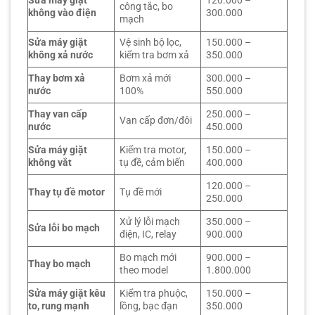
Sửa máy giặt
120.000 –
công tắc, bo
không vào điện
300.000
mạch
Sửa máy giặt
Vệ sinh bộ lọc,
150.000 –
không xả nước
kiểm tra bơm xả
350.000
Thay bơm xả
Bơm xả mới
300.000 –
nước
100%
550.000
Thay van cấp
250.000 –
Van cấp đơn/đôi
nước
450.000
Sửa máy giặt
Kiểm tra motor,
150.000 –
không vắt
tụ đề, cảm biến
400.000
120.000 –
Thay tụ đề motor
Tụ đề mới
250.000
Xử lý lỗi mạch
350.000 –
Sửa lỗi bo mạch
điện, IC, relay
900.000
Bo mạch mới
900.000 –
Thay bo mạch
theo model
1.800.000
Sửa máy giặt kêu
Kiểm tra phuộc,
150.000 –
to, rung mạnh
lồng, bạc đạn
350.000