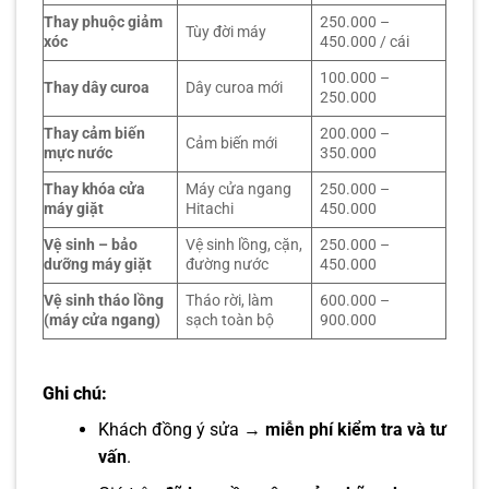
Thay phuộc giảm
250.000 –
Tùy đời máy
xóc
450.000 / cái
100.000 –
Thay dây curoa
Dây curoa mới
250.000
Thay cảm biến
200.000 –
Cảm biến mới
mực nước
350.000
Thay khóa cửa
Máy cửa ngang
250.000 –
máy giặt
Hitachi
450.000
Vệ sinh – bảo
Vệ sinh lồng, cặn,
250.000 –
dưỡng máy giặt
đường nước
450.000
Vệ sinh tháo lồng
Tháo rời, làm
600.000 –
(máy cửa ngang)
sạch toàn bộ
900.000
Ghi chú:
Khách đồng ý sửa →
miễn phí kiểm tra và tư
vấn
.