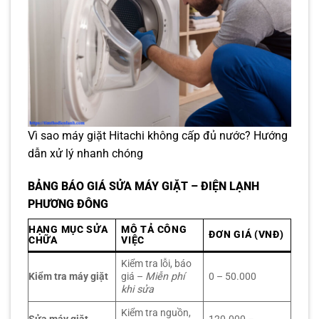
Vì sao máy giặt Hitachi không cấp đủ nước? Hướng
dẫn xử lý nhanh chóng
BẢNG BÁO GIÁ SỬA MÁY GIẶT – ĐIỆN LẠNH
PHƯƠNG ĐÔNG
HẠNG MỤC SỬA
MÔ TẢ CÔNG
ĐƠN GIÁ (VNĐ)
CHỮA
VIỆC
Kiểm tra lỗi, báo
Kiểm tra máy giặt
giá –
Miễn phí
0 – 50.000
khi sửa
Kiểm tra nguồn,