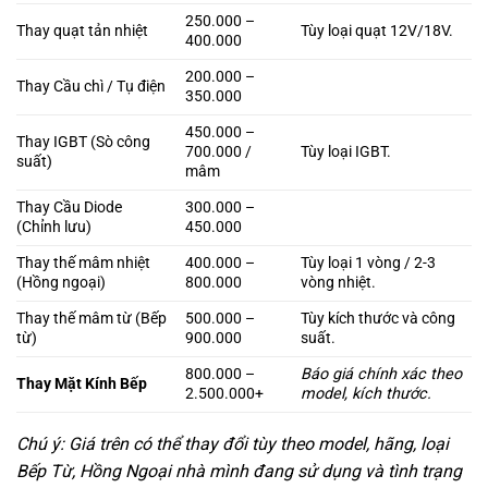
250.000 –
Thay quạt tản nhiệt
Tùy loại quạt 12V/18V.
400.000
200.000 –
Thay Cầu chì / Tụ điện
350.000
450.000 –
Thay IGBT (Sò công
700.000 /
Tùy loại IGBT.
suất)
mâm
Thay Cầu Diode
300.000 –
(Chỉnh lưu)
450.000
Thay thế mâm nhiệt
400.000 –
Tùy loại 1 vòng / 2-3
(Hồng ngoại)
800.000
vòng nhiệt.
Thay thế mâm từ (Bếp
500.000 –
Tùy kích thước và công
từ)
900.000
suất.
800.000 –
Báo giá chính xác theo
Thay Mặt Kính Bếp
2.500.000+
model, kích thước.
Chú ý: Giá trên có thể thay đổi tùy theo model, hãng, loại
Bếp Từ, Hồng Ngoại nhà mình đang sử dụng và tình trạng