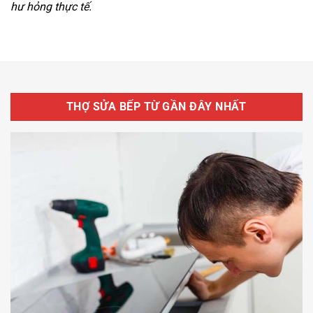
hư hỏng thực tế.
THỢ SỬA BẾP TỪ GẦN ĐÂY NHẤT