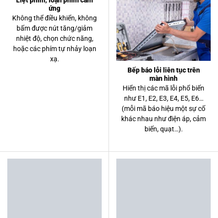
ứng
Không thể điều khiển, không
bấm được nút tăng/giảm
nhiệt độ, chọn chức năng,
hoặc các phím tự nhảy loạn
xạ.
Bếp báo lỗi liên tục trên
màn hình
Hiển thị các mã lỗi phổ biến
như E1, E2, E3, E4, E5, E6…
(mỗi mã báo hiệu một sự cố
khác nhau như điện áp, cảm
biến, quạt…).