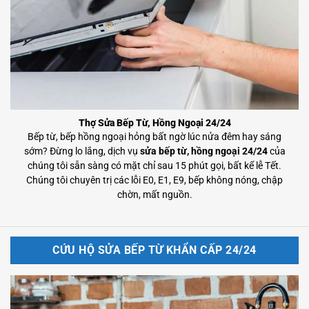
Thợ Sửa Bếp Từ, Hồng Ngoại 24/24
Bếp từ, bếp hồng ngoại hỏng bất ngờ lúc nửa đêm hay sáng
sớm? Đừng lo lắng, dịch vụ
sửa bếp từ, hồng ngoại 24/24
của
chúng tôi sẵn sàng có mặt chỉ sau 15 phút gọi, bất kể lễ Tết.
Chúng tôi chuyên trị các lỗi E0, E1, E9, bếp không nóng, chập
chờn, mất nguồn.
CỨU HỘ SỬA BẾP TỪ KHẨN CẤP 24/24