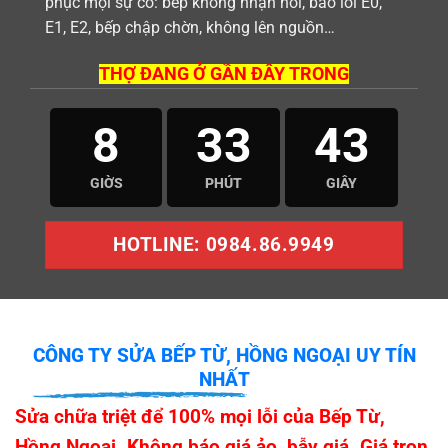
phục mọi sự cố: bếp không nhận nồi, báo lỗi E0,
E1, E2, bếp chập chờn, không lên nguồn…
THỢ ĐANG Ở GẦN ĐÂY TRONG
8
33
42
GIỜS
PHÚT
GIÂY
HOTLINE: 0984.86.9949
CÔNG TY SỬA BẾP TỪ, HỒNG NGOẠI UY TÍN
NHẤT
Sửa chữa triệt để 100% mọi lỗi của Bếp Từ,
Hồng Ngoại. Không báo giá ảo, bẫy giá. Giá trọn