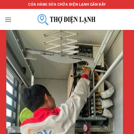
Bỏ
CỬA HÀNG SỬA CHỮA ĐIỆN LẠNH GẦN ĐÂY
qua
nội
dung