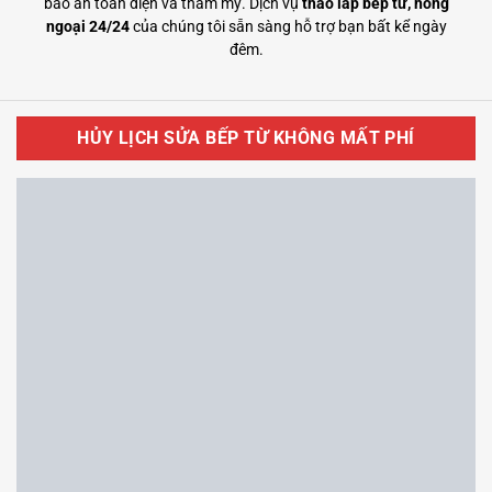
bảo an toàn điện và thẩm mỹ. Dịch vụ
tháo lắp bếp từ, hồng
ngoại 24/24
của chúng tôi sẵn sàng hỗ trợ bạn bất kể ngày
đêm.
HỦY LỊCH SỬA BẾP TỪ KHÔNG MẤT PHÍ