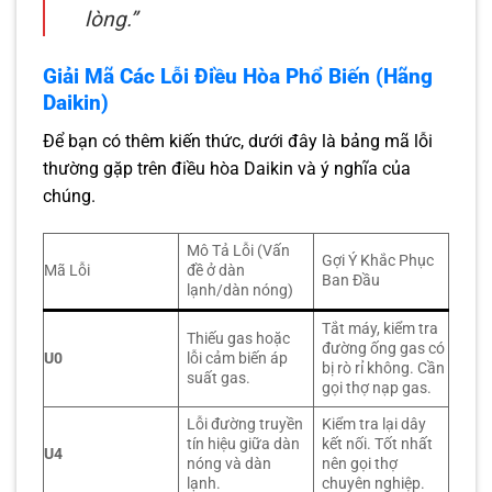
lòng.”
Giải Mã Các Lỗi Điều Hòa Phổ Biến (Hãng
Daikin)
Để bạn có thêm kiến thức, dưới đây là bảng mã lỗi
thường gặp trên điều hòa Daikin và ý nghĩa của
chúng.
Mô Tả Lỗi (Vấn
Gợi Ý Khắc Phục
Mã Lỗi
đề ở dàn
Ban Đầu
lạnh/dàn nóng)
Tắt máy, kiểm tra
Thiếu gas hoặc
đường ống gas có
U0
lỗi cảm biến áp
bị rò rỉ không. Cần
suất gas.
gọi thợ nạp gas.
Lỗi đường truyền
Kiểm tra lại dây
tín hiệu giữa dàn
kết nối. Tốt nhất
U4
nóng và dàn
nên gọi thợ
lạnh.
chuyên nghiệp.