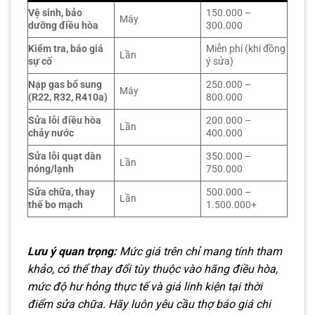
Vệ sinh, bảo
150.000 –
Máy
dưỡng điều hòa
300.000
Kiểm tra, báo giá
Miễn phí (khi đồng
Lần
sự cố
ý sửa)
Nạp gas bổ sung
250.000 –
Máy
(R22, R32, R410a)
800.000
Sửa lỗi điều hòa
200.000 –
Lần
chảy nước
400.000
Sửa lỗi quạt dàn
350.000 –
Lần
nóng/lạnh
750.000
Sửa chữa, thay
500.000 –
Lần
thế bo mạch
1.500.000+
Lưu ý quan trọng:
Mức giá trên chỉ mang tính tham
khảo, có thể thay đổi tùy thuộc vào hãng điều hòa,
mức độ hư hỏng thực tế và giá linh kiện tại thời
điểm sửa chữa. Hãy luôn yêu cầu thợ báo giá chi