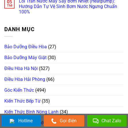
Lỗi Tràn Nước Máy Sấy Bơm Nhiệt (Heatpump):
05
Muộn!
Bosch/Miele
Cẩn
Bosch
bình
Âm
Thận
Báo
luận
Th8
Hướng Dẫn Tự Vệ Sinh Bơm Nước Ngưng Chuẩn
Tủ
Mất
Lỗi
ở
100%
Sai
Vài
E18,
Máy
Cách!
Chục
E23
Sấy
Không
Triệu
Đứng
Electrolux/LG
có
Thay
Im?
Lồng
bình
Bo
Gọi
Không
DANH MỤC
luận
Mạch!
Ngay
Quay,
ở
Thợ
Kêu
Lỗi
“Trị”
Cạch
Tràn
Lỗi
Cạch?
Nước
Bơm
Lật
Bảo Dưỡng Điều Hòa
(27)
Máy
Xả
Tẩy
Sấy
Chuẩn
Lỗi
Bơm
Châu
Đứt
Bảo Dưỡng Máy Giặt
(30)
Nhiệt
Âu!
Dây
(Heatpump):
Curoa
Hướng
Điều Hòa Hà Nội
(527)
&
Dẫn
Hỏng
Tự
Bánh
Vệ
Điều Hòa Hải Phòng
(66)
Tỳ!
Sinh
Bơm
Nước
Góc Kiến Thức
(494)
Ngưng
Chuẩn
100%
Kiến Thức Bếp Từ
(35)
Kiến Thức Bình Nóng Lạnh
(34)
Hotline
Gọi điện
Chat Zalo
Kiến Thức Cây Nước Nóng Lạnh
(21)