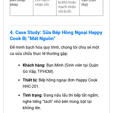
Đèn nhấp
Lỗi mạch
Cao (Cần
bị khô hoặc
nháy
nhận nồi
thợ)
mạch nhận
nồi bị lỗi.
4. Case Study: Sửa Bếp Hồng Ngoại Happy
Cook Bị “Mất Nguồn”
Để minh bạch hóa quy trình, chúng tôi chia sẻ một
ca sửa chữa thực tế thường gặp:
Khách hàng:
Bạn Minh (Sinh viên tại Quận
Gò Vấp, TP.HCM).
Thiết bị:
Bếp hồng ngoại đơn Happy Cook
HHC-201.
Tình trạng:
Đang nấu lẩu thì bếp tắt ngấm,
nghe tiếng “tách” nhỏ bên trong, bật lại
không lên.