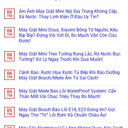
Lý!
Chìa
Xà
Giặt
Khóa
Không
Phòng
Đang
Trên
có
(ezDispense,
Cập
Ám Ảnh Máy Giặt Mini Nội Địa Trung Không Cấp,
06
Tủ
bình
AutoDose)?
Nhật
Lạnh
luận
Th8
Xả Nước: Thay Linh Kiện Ở Đâu Uy Tín?
Đừng
Firmware
ở
Nội
Vội
Bỗng
Đừng
Địa
Không
Gọi
Treo
Bực
Nhật
có
Thợ,
Cứng,
Máy Giặt Mini Doux, Xiaomi Bỗng Tịt Nguồn, Kêu
06
Bội!
bình
Thử
Tối
Cách
luận
Th8
Bíp Bíp? Đừng Vội Vứt Đi, Bo Mạch Vẫn Còn Cứu
Ngay
Thui?
Xử
ở
Cách
Thợ
Được!
Lý
Ám
Này!
Già
Nhanh
Ảnh
Bày
Không
Lỗi
Máy
Cách
có
Máy
Giặt
Máy Giặt Mini Treo Tường Rung Lắc, Rò Nước Bục
06
Reset
bình
Giặt
Mini
Cấp
luận
Th8
Tường? Xử Lý Ngay Trước Khi Quá Muộn!
LG,
Nội
ở
Cứu!
Samsung
Địa
Máy
Không
Không
Trung
Giặt
có
Kết
Không
Cảnh Báo: Rước Họa Xước Tủ Bếp Khi Bảo Dưỡng
06
Mini
bình
Nối
Cấp,
Doux,
luận
Th8
Máy Giặt Bosch/Miele Âm Tủ Sai Cách!
Được
Xả
Xiaomi
ở
Wifi
Nước:
Bỗng
Máy
Không
(Smart
Thay
Tịt
Giặt
có
ThinQ/SmartThings)
Linh
Máy Giặt Miele Báo Lỗi WaterProof System: Cẩn
05
Nguồn,
Mini
bình
Kiện
Kêu
Treo
luận
Th8
Thận Mất Vài Chục Triệu Thay Bo Mạch!
Ở
Bíp
Tường
ở
Đâu
Bíp?
Rung
Cảnh
Không
Uy
Đừng
Lắc,
Báo:
có
Tín?
Máy Giặt Bosch Báo Lỗi E18, E23 Đứng Im? Gọi
05
Vội
Rò
Rước
bình
Vứt
Nước
Họa
luận
Th8
Ngay Thợ “Trị” Lỗi Bơm Xả Chuẩn Châu Âu!
Đi,
Bục
Xước
ở
Bo
Tường?
Tủ
Máy
Không
Mạch
Xử
Bếp
Giặt
có