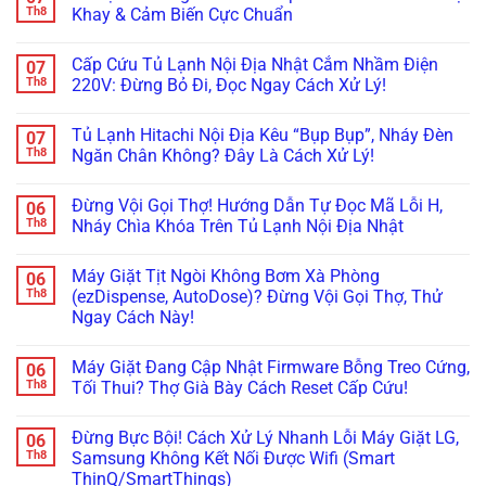
Inverter
Chỉnh
Đơ,
by-
luận
Th8
Khay & Cảm Biến Cực Chuẩn
Cực
Bản
Tối
Side
ở
Chuẩn
Lề
Đen?
Bị
Tủ
Không
&
Cách
Kẹt
Lạnh
có
Cấp Cứu Tủ Lạnh Nội Địa Nhật Cắm Nhầm Điện
07
Gioăng
Reset
Đá,
Không
bình
Cực
Cấp
Rỉ
Bơm
luận
Th8
220V: Đừng Bỏ Đi, Đọc Ngay Cách Xử Lý!
Chuẩn
Tốc
Nước
Nước
ở
Trị
Ra
Làm
Tủ
Không
Dứt
Cửa?
Đá:
Lạnh
có
Tủ Lạnh Hitachi Nội Địa Kêu “Bụp Bụp”, Nháy Đèn
07
Điểm
Mẹo
Mẹo
Không
bình
Tháo
Thông
Rơi
luận
Th8
Ngăn Chân Không? Đây Là Cách Xử Lý!
Cụm
Tắc
Đá:
ở
Đổ
Ống
Bí
Cấp
Không
Đá
&
Kíp
Cứu
có
Đừng Vội Gọi Thợ! Hướng Dẫn Tự Đọc Mã Lỗi H,
06
Vệ
Kiểm
Test
Tủ
bình
Sinh
Tra
Nhanh
Lạnh
luận
Th8
Nháy Chìa Khóa Trên Tủ Lạnh Nội Địa Nhật
Trong
Bơm
Motor
Nội
ở
5
Cực
Lật
Địa
Tủ
Không
Phút!
Chuẩn
Khay
Nhật
Lạnh
có
Máy Giặt Tịt Ngòi Không Bơm Xà Phòng
06
&
Cắm
Hitachi
bình
Cảm
Nhầm
Nội
luận
Th8
(ezDispense, AutoDose)? Đừng Vội Gọi Thợ, Thử
Biến
Điện
Địa
ở
Ngay Cách Này!
Cực
220V:
Kêu
Đừng
Chuẩn
Đừng
“Bụp
Vội
Không
Bỏ
Bụp”,
Gọi
có
Đi,
Nháy
Thợ!
Máy Giặt Đang Cập Nhật Firmware Bỗng Treo Cứng,
06
bình
Đọc
Đèn
Hướng
luận
Th8
Tối Thui? Thợ Già Bày Cách Reset Cấp Cứu!
Ngay
Ngăn
Dẫn
ở
Cách
Chân
Tự
Máy
Không
Xử
Không?
Đọc
Giặt
có
Lý!
Đây
Mã
Đừng Bực Bội! Cách Xử Lý Nhanh Lỗi Máy Giặt LG,
06
Tịt
bình
Là
Lỗi
Ngòi
luận
Th8
Samsung Không Kết Nối Được Wifi (Smart
Cách
H,
Không
ở
Xử
Nháy
ThinQ/SmartThings)
Bơm
Máy