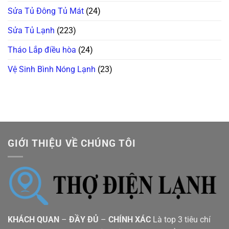
Sửa Tủ Đông Tủ Mát
(24)
Sửa Tủ Lạnh
(223)
Tháo Lắp điều hòa
(24)
Vệ Sinh Bình Nóng Lạnh
(23)
GIỚI THIỆU VỀ CHÚNG TÔI
KHÁCH QUAN
–
ĐẦY ĐỦ
–
CHÍNH XÁC
Là top 3 tiêu chí