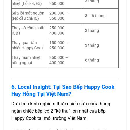
3 tháng
nhiệt (Lỗi E4, E5)
250.000
Sửa lỗi mất nguồn
200.000 –
3 – 6 tháng
(Nổ cầu chì/IC)
350.000
Thay sò công suất
250.000 –
3 tháng
IGBT
400.000
Thay quạt tản
150.000 –
3 tháng
nhiệt Happy Cook
250.000
Thay mâm nhiệt
250.000 –
6 tháng
hồng ngoại
400.000
6. Local Insight: Tại Sao Bếp Happy Cook
Hay Hỏng Tại Việt Nam?
Dựa trên kinh nghiệm thực chiến sửa chữa hàng
ngàn chiếc bếp, có 2 “kẻ thù” lớn nhất của bếp
Happy Cook tại môi trường Việt Nam: