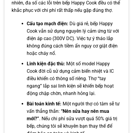
nhiên, đa số các lỗi trên bếp Happy Cook đều có thể
khắc phục với chi phí rất thấp nếu gặp đúng thợ.
Cấu tạo mạch điện:
Dù giá rẻ, bếp Happy
Cook vẫn sử dụng nguyên lý cảm ứng từ với
điện áp cao (300V DC). Việc tự ý tháo lắp
không đúng cách tiềm ẩn nguy cơ giật điện
hoặc cháy nổ.
Linh kiện đặc thù:
Một số model Happy
Cook đời cũ sử dụng cảm biến nhiệt và IC
điều khiển có thông số riêng. Thợ “tay
ngang” lắp sai linh kiện sẽ khiến bếp hoạt
động chập chờn, nhanh hỏng lại.
Bài toán kinh tế:
Một người thợ có tâm sẽ tư
vấn thẳng thắn:
“Nên sửa hay nên mua
mới?”
. Nếu chi phí sửa vượt quá 50% giá trị
bếp, chúng tôi sẽ khuyên bạn thay thế để