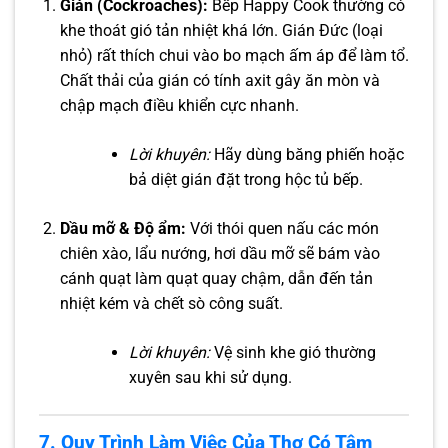
Gián (Cockroaches):
Bếp Happy Cook thường có
khe thoát gió tản nhiệt khá lớn. Gián Đức (loại
nhỏ) rất thích chui vào bo mạch ấm áp để làm tổ.
Chất thải của gián có tính axit gây ăn mòn và
chập mạch điều khiển cực nhanh.
Lời khuyên:
Hãy dùng băng phiến hoặc
bả diệt gián đặt trong hộc tủ bếp.
Dầu mỡ & Độ ẩm:
Với thói quen nấu các món
chiên xào, lẩu nướng, hơi dầu mỡ sẽ bám vào
cánh quạt làm quạt quay chậm, dẫn đến tản
nhiệt kém và chết sò công suất.
Lời khuyên:
Vệ sinh khe gió thường
xuyên sau khi sử dụng.
7. Quy Trình Làm Việc Của Thợ Có Tâm