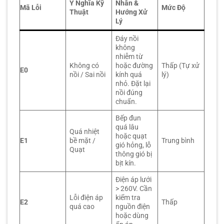
Ý Nghĩa Kỹ
Nhân &
Mã Lỗi
Mức Độ
Thuật
Hướng Xử
Lý
Đáy nồi
không
nhiễm từ
Không có
hoặc đường
Thấp (Tự xử
E0
nồi / Sai nồi
kính quá
lý)
nhỏ. Đặt lại
nồi đúng
chuẩn.
Bếp đun
quá lâu
Quá nhiệt
hoặc quạt
E1
bề mặt /
Trung bình
gió hỏng, lỗ
Quạt
thông gió bị
bịt kín.
Điện áp lưới
> 260V. Cần
Lỗi điện áp
kiểm tra
E2
Thấp
quá cao
nguồn điện
hoặc dùng