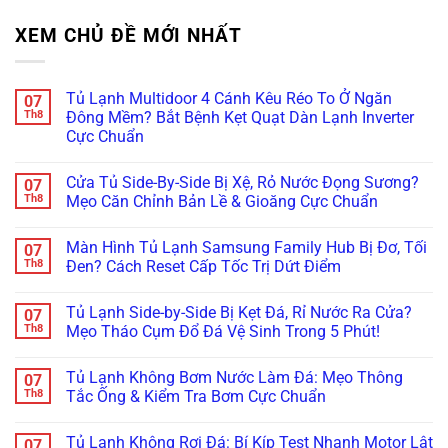
XEM CHỦ ĐỀ MỚI NHẤT
Tủ Lạnh Multidoor 4 Cánh Kêu Réo To Ở Ngăn
07
Th8
Đông Mềm? Bắt Bệnh Kẹt Quạt Dàn Lạnh Inverter
Cực Chuẩn
Không
có
Cửa Tủ Side-By-Side Bị Xệ, Rỏ Nước Đọng Sương?
07
bình
luận
Th8
Mẹo Căn Chỉnh Bản Lề & Gioăng Cực Chuẩn
ở
Tủ
Không
Lạnh
có
Màn Hình Tủ Lạnh Samsung Family Hub Bị Đơ, Tối
07
Multidoor
bình
4
luận
Th8
Đen? Cách Reset Cấp Tốc Trị Dứt Điểm
Cánh
ở
Kêu
Cửa
Không
Réo
Tủ
có
Tủ Lạnh Side-by-Side Bị Kẹt Đá, Rỉ Nước Ra Cửa?
07
To
Side-
bình
Ở
By-
luận
Th8
Mẹo Tháo Cụm Đổ Đá Vệ Sinh Trong 5 Phút!
Ngăn
Side
ở
Đông
Bị
Màn
Không
Mềm?
Xệ,
Hình
có
Tủ Lạnh Không Bơm Nước Làm Đá: Mẹo Thông
07
Bắt
Rỏ
Tủ
bình
Bệnh
Nước
Lạnh
luận
Th8
Tắc Ống & Kiểm Tra Bơm Cực Chuẩn
Kẹt
Đọng
Samsung
ở
Quạt
Sương?
Family
Tủ
Không
Dàn
Mẹo
Hub
Lạnh
có
Tủ Lạnh Không Rơi Đá: Bí Kíp Test Nhanh Motor Lật
07
Lạnh
Căn
Bị
Side-
bình