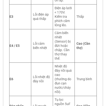
ổn áp.
Điện áp lưới
< 170V.
Lỗi điện áp
E3
Kiểm tra
Thấp
quá thấp
phích cắm
lỏng lẻo.
Cảm biến
nhiệt
(Sensor) bị
Lỗi cảm
Cao (Cần
E4 / E5
đứt hoặc
biến nhiệt
thợ)
chập. Cần
thợ thay
thế.
Nhiệt độ
đáy nồi quá
cao
Lỗi nhiệt độ
E6
(thường do
Trung bình
đáy nồi
đun cạn
nước/cháy
nồi).
Tụ lọc
nguồn 5uF