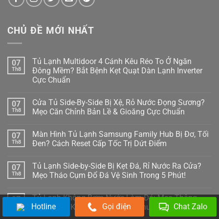
CHỦ ĐỀ MỚI NHẤT
Tủ Lạnh Multidoor 4 Cánh Kêu Réo To Ở Ngăn
07
Th8
Đông Mềm? Bắt Bệnh Kẹt Quạt Dàn Lạnh Inverter
Cực Chuẩn
Không
có
Cửa Tủ Side-By-Side Bị Xệ, Rỏ Nước Đọng Sương?
07
bình
luận
Th8
Mẹo Căn Chỉnh Bản Lề & Gioăng Cực Chuẩn
ở
Tủ
Không
Lạnh
có
Màn Hình Tủ Lạnh Samsung Family Hub Bị Đơ, Tối
07
Multidoor
bình
4
luận
Th8
Đen? Cách Reset Cấp Tốc Trị Dứt Điểm
Cánh
ở
Kêu
Cửa
Không
Réo
Tủ
có
Tủ Lạnh Side-by-Side Bị Kẹt Đá, Rỉ Nước Ra Cửa?
07
To
Side-
bình
Ở
By-
luận
Th8
Mẹo Tháo Cụm Đổ Đá Vệ Sinh Trong 5 Phút!
Ngăn
Side
ở
Đông
Bị
Màn
Không
Mềm?
Xệ,
Hình
có
Tủ Lạnh Không Bơm Nước Làm Đá: Mẹo Thông
07
Bắt
Rỏ
Tủ
bình
Bệnh
Nước
Lạnh
luận
Hotline
Gọi điện
Chat Zalo
Th8
Tắc Ống & Kiểm Tra Bơm Cực Chuẩn
Kẹt
Đọng
Samsung
ở
Quạt
Sương?
Family
Tủ
Không