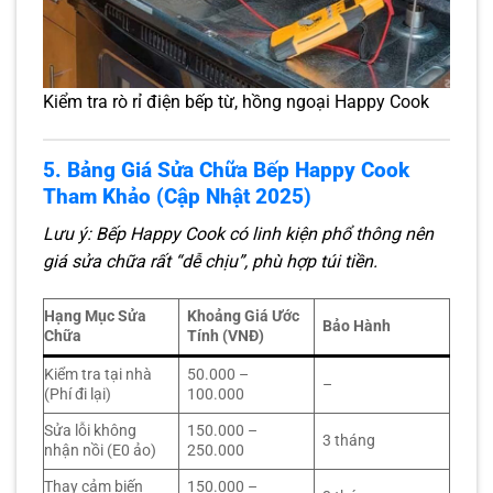
Kiểm tra rò rỉ điện bếp từ, hồng ngoại Happy Cook
5. Bảng Giá Sửa Chữa Bếp Happy Cook
Tham Khảo (Cập Nhật 2025)
Lưu ý: Bếp Happy Cook có linh kiện phổ thông nên
giá sửa chữa rất “dễ chịu”, phù hợp túi tiền.
Hạng Mục Sửa
Khoảng Giá Ước
Bảo Hành
Chữa
Tính (VNĐ)
Kiểm tra tại nhà
50.000 –
–
(Phí đi lại)
100.000
Sửa lỗi không
150.000 –
3 tháng
nhận nồi (E0 ảo)
250.000
Thay cảm biến
150.000 –