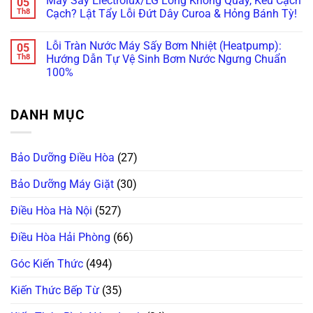
Máy Sấy Electrolux/LG Lồng Không Quay, Kêu Cạch
05
Vẫn
Lý
Khi
Miele
bình
Còn
Ngay
Bảo
Báo
luận
Th8
Cạch? Lật Tẩy Lỗi Đứt Dây Curoa & Hỏng Bánh Tỳ!
Cứu
Trước
Dưỡng
Lỗi
ở
Được!
Khi
Máy
WaterProof
Máy
Không
Quá
Giặt
System:
Giặt
có
Lỗi Tràn Nước Máy Sấy Bơm Nhiệt (Heatpump):
05
Muộn!
Bosch/Miele
Cẩn
Bosch
bình
Âm
Thận
Báo
luận
Th8
Hướng Dẫn Tự Vệ Sinh Bơm Nước Ngưng Chuẩn
Tủ
Mất
Lỗi
ở
100%
Sai
Vài
E18,
Máy
Cách!
Chục
E23
Sấy
Không
Triệu
Đứng
Electrolux/LG
có
Thay
Im?
Lồng
bình
Bo
Gọi
Không
DANH MỤC
luận
Mạch!
Ngay
Quay,
ở
Thợ
Kêu
Lỗi
“Trị”
Cạch
Tràn
Lỗi
Cạch?
Nước
Bơm
Lật
Bảo Dưỡng Điều Hòa
(27)
Máy
Xả
Tẩy
Sấy
Chuẩn
Lỗi
Bơm
Châu
Đứt
Bảo Dưỡng Máy Giặt
(30)
Nhiệt
Âu!
Dây
(Heatpump):
Curoa
Hướng
Điều Hòa Hà Nội
(527)
&
Dẫn
Hỏng
Tự
Bánh
Vệ
Điều Hòa Hải Phòng
(66)
Tỳ!
Sinh
Bơm
Nước
Góc Kiến Thức
(494)
Ngưng
Chuẩn
100%
Kiến Thức Bếp Từ
(35)