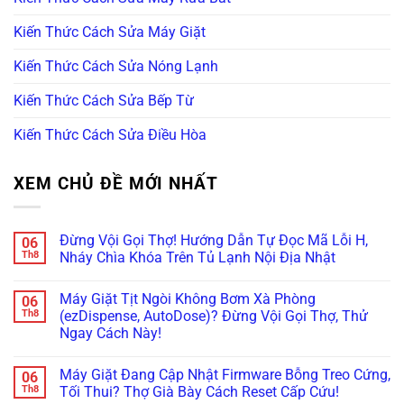
Kiến Thức Cách Sửa Máy Giặt
Kiến Thức Cách Sửa Nóng Lạnh
Kiến Thức Cách Sửa Bếp Từ
Kiến Thức Cách Sửa Điều Hòa
XEM CHỦ ĐỀ MỚI NHẤT
Đừng Vội Gọi Thợ! Hướng Dẫn Tự Đọc Mã Lỗi H,
06
Th8
Nháy Chìa Khóa Trên Tủ Lạnh Nội Địa Nhật
Không
có
Máy Giặt Tịt Ngòi Không Bơm Xà Phòng
06
bình
luận
Th8
(ezDispense, AutoDose)? Đừng Vội Gọi Thợ, Thử
ở
Ngay Cách Này!
Đừng
Vội
Không
Gọi
có
Thợ!
Máy Giặt Đang Cập Nhật Firmware Bỗng Treo Cứng,
06
bình
Hướng
luận
Th8
Tối Thui? Thợ Già Bày Cách Reset Cấp Cứu!
Dẫn
ở