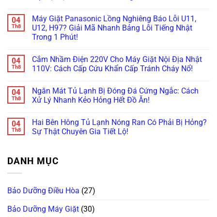
Ngưng
Mùi
Hơi,
Thay
Không
Chuẩn
Khét:
Ngưng
Bi,
có
Máy Giặt Panasonic Lồng Nghiêng Báo Lỗi U11,
04
100%
“Bắt
Tụ
Bạc
bình
Bệnh”
Và
Đạn
luận
Th8
U12, H97? Giải Mã Nhanh Bảng Lỗi Tiếng Nhật
Trở
Bơm
Máy
ở
Trong 1 Phút!
Sấy
Nhiệt:
Giặt
Tại
Tránh
“Ông
Lồng
Sao
Không
Hiểm
Trùm”
Nghiêng
Máy
có
Họa
Nào
Nội
Giặt
Cắm Nhầm Điện 220V Cho Máy Giặt Nội Địa Nhật
04
bình
Cháy
Hay
Địa
Nội
luận
Th8
110V: Cách Cấp Cứu Khẩn Cấp Tránh Cháy Nổ!
Nổ!
Hỏng
Nhật:
Địa
ở
Vặt
Vì
Nhật
Máy
Không
Nhất?
Sao
Sấy
Giặt
có
Giá
Không
Ngăn Mát Tủ Lạnh Bị Đóng Đá Cứng Ngắc: Cách
04
Panasonic
bình
“Chát”
Khô?
Lồng
luận
Th8
Xử Lý Nhanh Kẻo Hỏng Hết Đồ Ăn!
Gấp
Bí
Nghiêng
ở
Đôi
Kíp
Báo
Cắm
Không
Lồng
Tự
Lỗi
Nhầm
có
Ngang?
Vệ
Hai Bên Hông Tủ Lạnh Nóng Ran Có Phải Bị Hỏng?
04
U11,
Điện
bình
Sinh
U12,
220V
luận
Th8
Sự Thật Chuyên Gia Tiết Lộ!
Hốc
H97?
Cho
ở
Gió
Giải
Máy
Ngăn
Không
Trong
Mã
Giặt
Mát
có
5
Nhanh
Nội
Tủ
bình
Phút!
DANH MỤC
Bảng
Địa
Lạnh
luận
Lỗi
Nhật
Bị
ở
Tiếng
110V:
Đóng
Hai
Nhật
Cách
Đá
Bên
Trong
Cấp
Cứng
Hông
Bảo Dưỡng Điều Hòa
(27)
1
Cứu
Ngắc:
Tủ
Phút!
Khẩn
Cách
Lạnh
Cấp
Xử
Nóng
Bảo Dưỡng Máy Giặt
(30)
Tránh
Lý
Ran
Cháy
Nhanh
Có