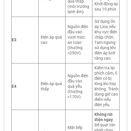
quá thấp
Khởi động lại
(môi trường
sau 10 phút.
lạnh ẩm).
Sử dụng ổn
Nguồn điện
áp Lioa nếu
đầu vào
khu vực điện
Điện áp quá
vượt mức
chập chờn.
E3
cao
an toàn
Tạm ngưng
(thường
sử dụng khi
>250V).
điện áp lưới
tăng cao.
Kiểm tra lại
phích cắm, ổ
Nguồn điện
điện có bị
đầu vào
Điện áp quá
lỏng lẻo hay
E4
quá yếu
thấp
không. Tránh
(thường
dùng giờ cao
<170V).
điểm nếu
điện yếu.
Không rút
điện ngay
.
Để quạt tản
Mặt bếp
nhiệt chạy