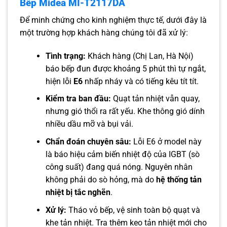
Bếp Midea MI-T2117DA
Để minh chứng cho kinh nghiệm thực tế, dưới đây là
một trường hợp khách hàng chúng tôi đã xử lý:
Tình trạng:
Khách hàng (Chị Lan, Hà Nội)
báo bếp đun được khoảng 5 phút thì tự ngắt,
hiện lỗi
E6
nhấp nháy và có tiếng kêu tít tít.
Kiểm tra ban đầu:
Quạt tản nhiệt vẫn quay,
nhưng gió thổi ra rất yếu. Khe thông gió dính
nhiều dầu mỡ và bụi vải.
Chẩn đoán chuyên sâu:
Lỗi E6 ở model này
là báo hiệu cảm biến nhiệt độ của IGBT (sò
công suất) đang quá nóng. Nguyên nhân
không phải do sò hỏng, mà do
hệ thống tản
nhiệt bị tắc nghẽn
.
Xử lý:
Tháo vỏ bếp, vệ sinh toàn bộ quạt và
khe tản nhiệt. Tra thêm keo tản nhiệt mới cho