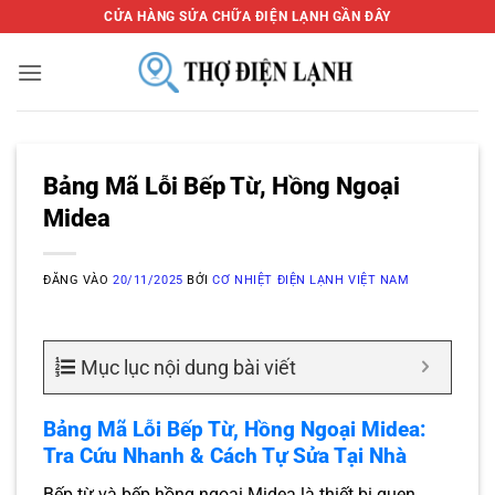
Bỏ
CỬA HÀNG SỬA CHỮA ĐIỆN LẠNH GẦN ĐÂY
qua
nội
dung
Bảng Mã Lỗi Bếp Từ, Hồng Ngoại
Midea
ĐĂNG VÀO
20/11/2025
BỞI
CƠ NHIỆT ĐIỆN LẠNH VIỆT NAM
Mục lục nội dung bài viết
Bảng Mã Lỗi Bếp Từ, Hồng Ngoại Midea:
Tra Cứu Nhanh & Cách Tự Sửa Tại Nhà
Bếp từ và bếp hồng ngoại Midea là thiết bị quen