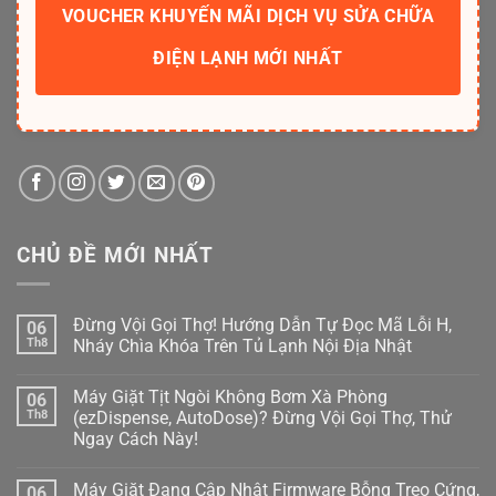
VOUCHER KHUYẾN MÃI DỊCH VỤ SỬA CHỮA
ĐIỆN LẠNH MỚI NHẤT
CHỦ ĐỀ MỚI NHẤT
Đừng Vội Gọi Thợ! Hướng Dẫn Tự Đọc Mã Lỗi H,
06
Th8
Nháy Chìa Khóa Trên Tủ Lạnh Nội Địa Nhật
Không
có
Máy Giặt Tịt Ngòi Không Bơm Xà Phòng
06
bình
luận
Th8
(ezDispense, AutoDose)? Đừng Vội Gọi Thợ, Thử
ở
Ngay Cách Này!
Đừng
Vội
Không
Gọi
có
Thợ!
Máy Giặt Đang Cập Nhật Firmware Bỗng Treo Cứng,
06
bình