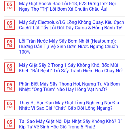
có
Tín?
Máy Giặt Bosch Báo Lỗi E18, E23 Đứng Im? Gọi
05
Vội
Rò
Rước
bình
Vứt
Nước
Họa
luận
Th8
Ngay Thợ “Trị” Lỗi Bơm Xả Chuẩn Châu Âu!
Đi,
Bục
Xước
ở
Bo
Tường?
Tủ
Máy
Không
Mạch
Xử
Bếp
Giặt
có
Máy Sấy Electrolux/LG Lồng Không Quay, Kêu Cạch
05
Vẫn
Lý
Khi
Miele
bình
Còn
Ngay
Bảo
Báo
luận
Th8
Cạch? Lật Tẩy Lỗi Đứt Dây Curoa & Hỏng Bánh Tỳ!
Cứu
Trước
Dưỡng
Lỗi
ở
Được!
Khi
Máy
WaterProof
Máy
Không
Quá
Giặt
System:
Giặt
có
Lỗi Tràn Nước Máy Sấy Bơm Nhiệt (Heatpump):
05
Muộn!
Bosch/Miele
Cẩn
Bosch
bình
Âm
Thận
Báo
luận
Th8
Hướng Dẫn Tự Vệ Sinh Bơm Nước Ngưng Chuẩn
Tủ
Mất
Lỗi
ở
100%
Sai
Vài
E18,
Máy
Cách!
Chục
E23
Sấy
Không
Triệu
Đứng
Electrolux/LG
có
Thay
Im?
Lồng
Máy Giặt Sấy 2 Trong 1 Sấy Không Khô, Bốc Mùi
05
bình
Bo
Gọi
Không
luận
Th8
Khét: “Bắt Bệnh” Trở Sấy Tránh Hiểm Họa Cháy Nổ!
Mạch!
Ngay
Quay,
ở
Thợ
Kêu
Lỗi
Không
“Trị”
Cạch
Tràn
có
Lỗi
Cạch?
Phân Biệt Máy Sấy Thông Hơi, Ngưng Tụ Và Bơm
05
Nước
bình
Bơm
Lật
Máy
luận
Th8
Nhiệt: “Ông Trùm” Nào Hay Hỏng Vặt Nhất?
Xả
Tẩy
Sấy
ở
Chuẩn
Lỗi
Bơm
Máy
Không
Châu
Đứt
Nhiệt
Giặt
có
Âu!
Dây
Thay Bi, Bạc Đạn Máy Giặt Lồng Nghiêng Nội Địa
05
(Heatpump):
Sấy
bình
Curoa
Hướng
2
luận
Th8
Nhật: Vì Sao Giá “Chát” Gấp Đôi Lồng Ngang?
&
Dẫn
Trong
ở
Hỏng
Tự
1
Phân
Không
Bánh
Vệ
Sấy
Biệt
có
Tỳ!
Tại Sao Máy Giặt Nội Địa Nhật Sấy Không Khô? Bí
05
Sinh
Không
Máy
bình
Bơm
Khô,
Sấy
luận
Th8
Kíp Tự Vệ Sinh Hốc Gió Trong 5 Phút!
Nước
Bốc
Thông
ở