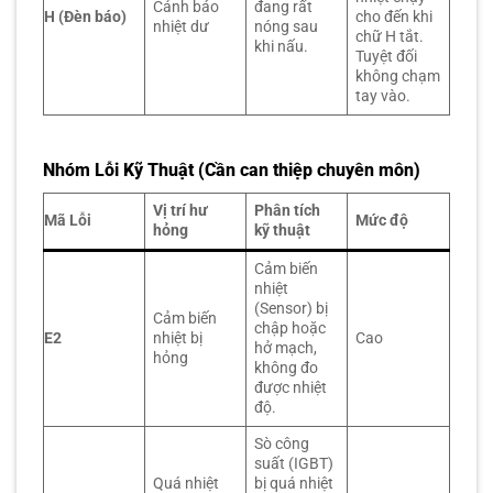
Cảnh báo
đang rất
H (Đèn báo)
cho đến khi
nhiệt dư
nóng sau
chữ H tắt.
khi nấu.
Tuyệt đối
không chạm
tay vào.
Nhóm Lỗi Kỹ Thuật (Cần can thiệp chuyên môn)
Vị trí hư
Phân tích
Mã Lỗi
Mức độ
hỏng
kỹ thuật
Cảm biến
nhiệt
(Sensor) bị
Cảm biến
chập hoặc
E2
nhiệt bị
Cao
hở mạch,
hỏng
không đo
được nhiệt
độ.
Sò công
suất (IGBT)
Quá nhiệt
bị quá nhiệt