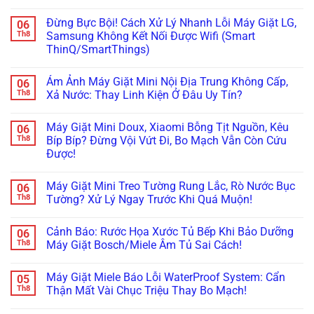
Tự
Máy
Không
Đọc
Giặt
có
Mã
Đừng Bực Bội! Cách Xử Lý Nhanh Lỗi Máy Giặt LG,
06
Tịt
bình
Lỗi
Ngòi
luận
Th8
Samsung Không Kết Nối Được Wifi (Smart
H,
Không
ở
Nháy
ThinQ/SmartThings)
Bơm
Máy
Chìa
Xà
Giặt
Khóa
Không
Phòng
Đang
Trên
có
(ezDispense,
Cập
Ám Ảnh Máy Giặt Mini Nội Địa Trung Không Cấp,
06
Tủ
bình
AutoDose)?
Nhật
Lạnh
luận
Th8
Xả Nước: Thay Linh Kiện Ở Đâu Uy Tín?
Đừng
Firmware
ở
Nội
Vội
Bỗng
Đừng
Địa
Không
Gọi
Treo
Bực
Nhật
có
Thợ,
Cứng,
Máy Giặt Mini Doux, Xiaomi Bỗng Tịt Nguồn, Kêu
06
Bội!
bình
Thử
Tối
Cách
luận
Th8
Bíp Bíp? Đừng Vội Vứt Đi, Bo Mạch Vẫn Còn Cứu
Ngay
Thui?
Xử
ở
Cách
Thợ
Được!
Lý
Ám
Này!
Già
Nhanh
Ảnh
Bày
Không
Lỗi
Máy
Cách
có
Máy
Giặt
Máy Giặt Mini Treo Tường Rung Lắc, Rò Nước Bục
06
Reset
bình
Giặt
Mini
Cấp
luận
Th8
Tường? Xử Lý Ngay Trước Khi Quá Muộn!
LG,
Nội
ở
Cứu!
Samsung
Địa
Máy
Không
Không
Trung
Giặt
có
Kết
Không
Cảnh Báo: Rước Họa Xước Tủ Bếp Khi Bảo Dưỡng
06
Mini
bình
Nối
Cấp,
Doux,
luận
Th8
Máy Giặt Bosch/Miele Âm Tủ Sai Cách!
Được
Xả
Xiaomi
ở
Wifi
Nước:
Bỗng
Máy
Không
(Smart
Thay
Tịt
Giặt
có
ThinQ/SmartThings)
Linh
Máy Giặt Miele Báo Lỗi WaterProof System: Cẩn
05
Nguồn,
Mini
bình
Kiện
Kêu
Treo
luận
Th8
Thận Mất Vài Chục Triệu Thay Bo Mạch!
Ở
Bíp
Tường
ở
Đâu
Bíp?
Rung
Cảnh
Không
Uy
Đừng
Lắc,
Báo: