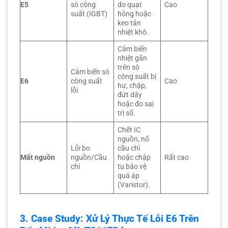
E5
sò công
do quạt
Cao
suất (IGBT)
hỏng hoặc
keo tản
nhiệt khô.
Cảm biến
nhiệt gắn
trên sò
Cảm biến sò
công suất bị
E6
công suất
Cao
hư, chập,
lỗi
đứt dây
hoặc đo sai
trị số.
Chết IC
nguồn, nổ
Lỗi bo
cầu chì
Mất nguồn
nguồn/Cầu
hoặc chập
Rất cao
chì
tụ bảo vệ
quá áp
(Varistor).
3. Case Study: Xử Lý Thực Tế Lỗi E6 Trên