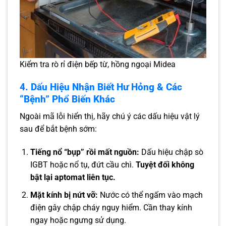
Kiểm tra rò rỉ điện bếp từ, hồng ngoại Midea
4. Dấu Hiệu Nhận Biết Hư Hỏng & Các
“Bệnh” Phổ Biến Khác
Ngoài mã lỗi hiển thị, hãy chú ý các dấu hiệu vật lý
sau để bắt bệnh sớm:
Tiếng nổ “bụp” rồi mất nguồn:
Dấu hiệu chập sò
IGBT hoặc nổ tụ, đứt cầu chì.
Tuyệt đối không
bật lại aptomat liên tục.
Mặt kính bị nứt vỡ:
Nước có thể ngấm vào mạch
điện gây chập cháy nguy hiểm. Cần thay kính
ngay hoặc ngưng sử dụng.