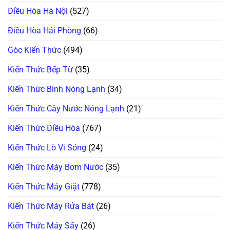
Nổ!
Kẻo
Phải
Điều Hòa Hà Nội
(527)
Hỏng
Bị
Hết
Hỏng?
Đồ
Sự
Điều Hòa Hải Phòng
(66)
Ăn!
Thật
Chuyên
Gia
Góc Kiến Thức
(494)
Tiết
Lộ!
Kiến Thức Bếp Từ
(35)
Kiến Thức Bình Nóng Lạnh
(34)
Kiến Thức Cây Nước Nóng Lạnh
(21)
Kiến Thức Điều Hòa
(767)
Kiến Thức Lò Vi Sóng
(24)
Kiến Thức Máy Bơm Nước
(35)
Kiến Thức Máy Giặt
(778)
Kiến Thức Máy Rửa Bát
(26)
Kiến Thức Máy Sấy
(26)