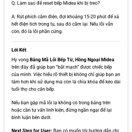
Q: Làm sao để reset bếp Midea khi bị treo?
A: Rút phích cắm điện, đợi khoảng 15-20 phút để xả
hết điện tích trong tụ, sau đó cắm lại. Nếu lỗi vẫn
còn, đó là lỗi phần cứng.
Lời Kết
Hy vọng
Bảng Mã Lỗi Bếp Từ, Hồng Ngoại Midea
trên đây đã giúp bạn “bắt mạch” được chiếc bếp
của mình. Việc hiểu rõ thiết bị không chỉ giúp bạn an
tâm hơn khi sử dụng mà còn là chìa khóa để kéo dài
tuổi thọ cho căn bếp.
Nếu bạn gặp mã lỗi lạ không có trong bảng trên
hoặc cần tư vấn linh kiện, đừng ngần ngại để lại
bình luận bên dưới.
Next Step for User:
Bạn có muốn tôi hướng dẫn chi