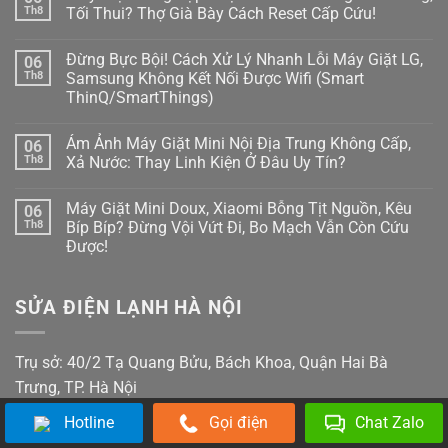
Hướng
luận
Th8
Tối Thui? Thợ Già Bày Cách Reset Cấp Cứu!
Dẫn
ở
Tự
Máy
Không
Đọc
Giặt
có
Mã
Đừng Bực Bội! Cách Xử Lý Nhanh Lỗi Máy Giặt LG,
06
Tịt
bình
Lỗi
Ngòi
luận
Th8
Samsung Không Kết Nối Được Wifi (Smart
H,
Không
ở
Nháy
ThinQ/SmartThings)
Bơm
Máy
Chìa
Xà
Giặt
Khóa
Không
Phòng
Đang
Trên
có
(ezDispense,
Cập
Ám Ảnh Máy Giặt Mini Nội Địa Trung Không Cấp,
06
Tủ
bình
AutoDose)?
Nhật
Lạnh
luận
Th8
Xả Nước: Thay Linh Kiện Ở Đâu Uy Tín?
Đừng
Firmware
ở
Nội
Vội
Bỗng
Đừng
Địa
Không
Gọi
Treo
Bực
Nhật
có
Thợ,
Cứng,
Máy Giặt Mini Doux, Xiaomi Bỗng Tịt Nguồn, Kêu
06
Bội!
bình
Thử
Tối
Cách
luận
Th8
Bíp Bíp? Đừng Vội Vứt Đi, Bo Mạch Vẫn Còn Cứu
Ngay
Thui?
Xử
ở
Cách
Thợ
Được!
Lý
Ám
Này!
Già
Nhanh
Ảnh
Bày
Không
Lỗi
Máy
Cách
có
Máy
Giặt
Reset
bình
Giặt
Mini
SỬA ĐIỆN LẠNH HÀ NỘI
Cấp
luận
LG,
Nội
ở
Cứu!
Samsung
Địa
Máy
Không
Trung
Giặt
Kết
Không
Mini
Trụ sở: 40/2 Tạ Quang Bửu, Bách Khoa, Quận Hai Bà
Nối
Cấp,
Doux,
Được
Xả
Xiaomi
Trưng, TP. Hà Nội
Wifi
Nước:
Bỗng
(Smart
Thay
Tịt
ThinQ/SmartThings)
Linh
Hotline
Gọi điện
Chat Zalo
Nguồn,
Kiện
Kêu
Ở