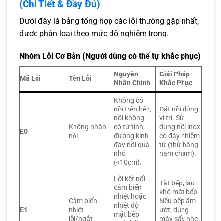
(Chi Tiết & Đầy Đủ)
Dưới đây là bảng tổng hợp các lỗi thường gặp nhất,
được phân loại theo mức độ nghiêm trọng.
Nhóm Lỗi Cơ Bản (Người dùng có thể tự khắc phục)
Nguyên
Giải Pháp
Mã Lỗi
Tên Lỗi
Nhân Chính
Khắc Phục
Không có
nồi trên bếp,
Đặt nồi đúng
nồi không
vị trí. Sử
Không nhận
có từ tính,
dụng nồi inox
E0
nồi
đường kính
có đáy nhiễm
đáy nồi quá
từ (thử bằng
nhỏ
nam châm).
(<10cm).
Lỗi kết nối
Tắt bếp, lau
cảm biến
khô mặt bếp.
nhiệt hoặc
Cảm biến
Nếu bếp ẩm
nhiệt độ
E1
nhiệt
ướt, dùng
mặt bếp
lỗi/ngắt
máy sấy nhẹ.