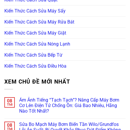
Kiến Thức Cách Sửa Máy Sấy
Kiến Thức Cách Sửa Máy Rửa Bát
Kiến Thức Cách Sửa Máy Giặt
Kiến Thức Cách Sửa Nóng Lạnh
Kiến Thức Cách Sửa Bếp Từ
Kiến Thức Cách Sửa Điều Hòa
XEM CHỦ ĐỀ MỚI NHẤT
Ám Ảnh Tiếng “Tạch Tạch”? Nâng Cấp Máy Bơm
08
Th8
Cơ Lên Điện Tử Chống Ồn: Giá Bao Nhiêu, Hãng
Nào Tốt Nhất?
Không
có
Sửa Bo Mạch Máy Bơm Biến Tần Wilo/Grundfos
08
bình
luận
Th8
Lỗi Áp Suất: Bí Quyết Khắc Phục Dứt Điểm Không