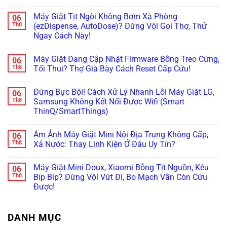
5
Cực
Lật
Địa
Tủ
Không
Phút!
Chuẩn
Khay
Nhật
Lạnh
có
Máy Giặt Tịt Ngòi Không Bơm Xà Phòng
06
&
Cắm
Hitachi
bình
Cảm
Nhầm
Nội
luận
Th8
(ezDispense, AutoDose)? Đừng Vội Gọi Thợ, Thử
Biến
Điện
Địa
ở
Ngay Cách Này!
Cực
220V:
Kêu
Đừng
Chuẩn
Đừng
“Bụp
Vội
Không
Bỏ
Bụp”,
Gọi
có
Đi,
Nháy
Thợ!
Máy Giặt Đang Cập Nhật Firmware Bỗng Treo Cứng,
06
bình
Đọc
Đèn
Hướng
luận
Th8
Tối Thui? Thợ Già Bày Cách Reset Cấp Cứu!
Ngay
Ngăn
Dẫn
ở
Cách
Chân
Tự
Máy
Không
Xử
Không?
Đọc
Giặt
có
Lý!
Đây
Mã
Đừng Bực Bội! Cách Xử Lý Nhanh Lỗi Máy Giặt LG,
06
Tịt
bình
Là
Lỗi
Ngòi
luận
Th8
Samsung Không Kết Nối Được Wifi (Smart
Cách
H,
Không
ở
Xử
Nháy
ThinQ/SmartThings)
Bơm
Máy
Lý!
Chìa
Xà
Giặt
Khóa
Không
Phòng
Đang
Trên
có
(ezDispense,
Cập
Ám Ảnh Máy Giặt Mini Nội Địa Trung Không Cấp,
06
Tủ
bình
AutoDose)?
Nhật
Lạnh
luận
Th8
Xả Nước: Thay Linh Kiện Ở Đâu Uy Tín?
Đừng
Firmware
ở
Nội
Vội
Bỗng
Đừng
Địa
Không
Gọi
Treo
Bực
Nhật
có
Thợ,
Cứng,
Máy Giặt Mini Doux, Xiaomi Bỗng Tịt Nguồn, Kêu
06
Bội!
bình
Thử
Tối
Cách
luận
Th8
Bíp Bíp? Đừng Vội Vứt Đi, Bo Mạch Vẫn Còn Cứu
Ngay
Thui?
Xử
ở
Cách
Thợ
Được!
Lý
Ám
Này!
Già
Nhanh
Ảnh
Bày
Không
Lỗi
Máy
Cách
có
Máy
Giặt
Reset
bình
Giặt
Mini
DANH MỤC
Cấp
luận
LG,
Nội
ở
Cứu!
Samsung
Địa