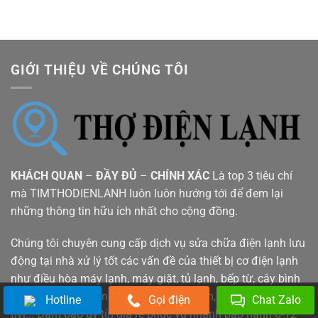
GIỚI THIỆU VỀ CHÚNG TÔI
KHÁCH QUAN
–
ĐẦY ĐỦ
–
CHÍNH XÁC
Là top 3 tiêu chí
mà TIMTHODIENLANH luôn luôn hướng tới để đem lại
những thông tin hữu ích nhất cho cộng đồng.
Chúng tôi chuyên cung cấp dịch vụ sửa chữa điện lạnh lưu
động tại nhà xử lý tốt các vấn đề của thiết bị cơ điện lạnh
như điều hòa máy lạnh, máy giặt, tủ lạnh, bếp từ, cây bình
nóng lạnh, lò vi sóng, máy sấy, máy bơm, máy rửa bát,
Hotline
Gọi điện
Chat Zalo
tivi... Đảm bảo uy tín giá rẻ phục vụ nhanh bảo hành 6-12