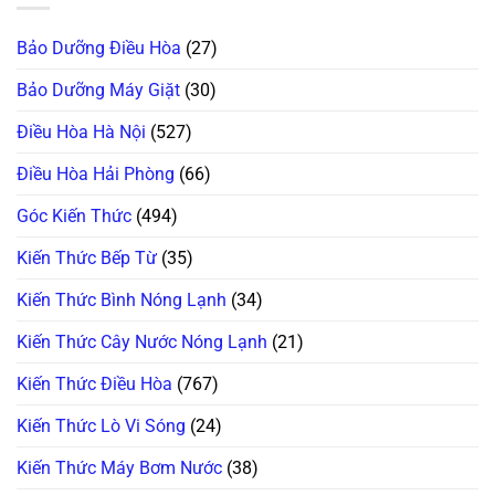
Máy
Không
Trung
Giặt
Kết
Không
Mini
Nối
Cấp,
Bảo Dưỡng Điều Hòa
(27)
Doux,
Được
Xả
Xiaomi
Wifi
Nước:
Bỗng
(Smart
Thay
Bảo Dưỡng Máy Giặt
(30)
Tịt
ThinQ/SmartThings)
Linh
Nguồn,
Kiện
Kêu
Điều Hòa Hà Nội
(527)
Ở
Bíp
Đâu
Bíp?
Uy
Đừng
Điều Hòa Hải Phòng
(66)
Tín?
Vội
Vứt
Đi,
Góc Kiến Thức
(494)
Bo
Mạch
Vẫn
Kiến Thức Bếp Từ
(35)
Còn
Cứu
Được!
Kiến Thức Bình Nóng Lạnh
(34)
Kiến Thức Cây Nước Nóng Lạnh
(21)
Kiến Thức Điều Hòa
(767)
Kiến Thức Lò Vi Sóng
(24)
Kiến Thức Máy Bơm Nước
(38)