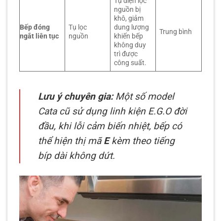
Tụ điện lọc
nguồn bị
khô, giảm
Bếp đóng
Tụ lọc
dung lượng
Trung bình
ngắt liên tục
nguồn
khiến bếp
không duy
trì được
công suất.
Lưu ý chuyên gia:
Một số model
Cata cũ sử dụng linh kiện E.G.O đời
đầu, khi lỗi cảm biến nhiệt, bếp có
thể hiện thị mã
E
kèm theo tiếng
bíp dài không dứt.