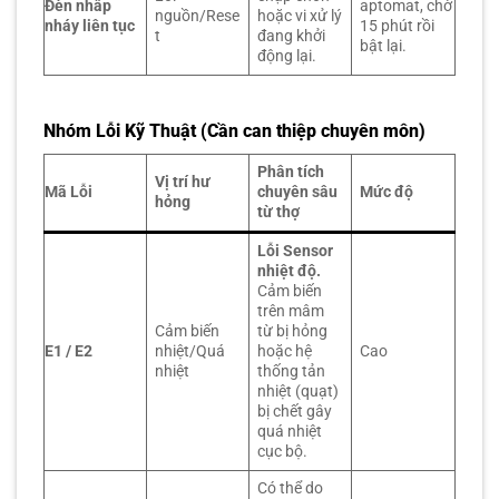
Đèn nhấp
aptomat, chờ
nguồn/Rese
hoặc vi xử lý
nháy liên tục
15 phút rồi
t
đang khởi
bật lại.
động lại.
Nhóm Lỗi Kỹ Thuật (Cần can thiệp chuyên môn)
Phân tích
Vị trí hư
Mã Lỗi
chuyên sâu
Mức độ
hỏng
từ thợ
Lỗi Sensor
nhiệt độ.
Cảm biến
trên mâm
Cảm biến
từ bị hỏng
E1 / E2
nhiệt/Quá
hoặc hệ
Cao
nhiệt
thống tản
nhiệt (quạt)
bị chết gây
quá nhiệt
cục bộ.
Có thể do