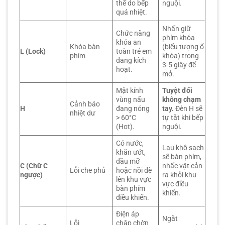
thể do bếp
nguội.
quá nhiệt.
Nhấn giữ
Chức năng
phím khóa
khóa an
Khóa bàn
(biểu tượng ổ
L (Lock)
toàn trẻ em
phím
khóa) trong
đang kích
3-5 giây để
hoạt.
mở.
Mặt kính
Tuyệt đối
vùng nấu
không chạm
Cảnh báo
H
đang nóng
tay.
Đèn H sẽ
nhiệt dư
> 60°C
tự tắt khi bếp
(Hot).
nguội.
Có nước,
Lau khô sạch
khăn ướt,
sẽ bàn phím,
dầu mỡ
C (Chữ C
nhấc vật cản
Lỗi che phủ
hoặc nồi đè
ngược)
ra khỏi khu
lên khu vực
vực điều
bàn phím
khiển.
điều khiển.
Điện áp
Ngắt
Lỗi
chập chờn