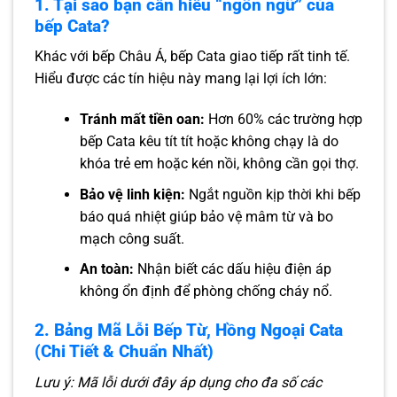
1. Tại sao bạn cần hiểu “ngôn ngữ” của
bếp Cata?
Khác với bếp Châu Á, bếp Cata giao tiếp rất tinh tế.
Hiểu được các tín hiệu này mang lại lợi ích lớn:
Tránh mất tiền oan:
Hơn 60% các trường hợp
bếp Cata kêu tít tít hoặc không chạy là do
khóa trẻ em hoặc kén nồi, không cần gọi thợ.
Bảo vệ linh kiện:
Ngắt nguồn kịp thời khi bếp
báo quá nhiệt giúp bảo vệ mâm từ và bo
mạch công suất.
An toàn:
Nhận biết các dấu hiệu điện áp
không ổn định để phòng chống cháy nổ.
2. Bảng Mã Lỗi Bếp Từ, Hồng Ngoại Cata
(Chi Tiết & Chuẩn Nhất)
Lưu ý: Mã lỗi dưới đây áp dụng cho đa số các