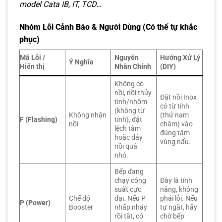
model Cata IB, IT, TCD…
Nhóm Lỗi Cảnh Báo & Người Dùng (Có thể tự khắc
phục)
Mã Lỗi /
Nguyên
Hướng Xử Lý
Ý Nghĩa
Hiển thị
Nhân Chính
(DIY)
Không có
nồi, nồi thủy
Đặt nồi Inox
tinh/nhôm
có từ tính
(không từ
Không nhận
(thử nam
F (Flashing)
tính), đặt
nồi
châm) vào
lệch tâm
đúng tâm
hoặc đáy
vùng nấu.
nồi quá
nhỏ.
Bếp đang
chạy công
Đây là tính
suất cực
năng, không
Chế độ
đại. Nếu P
phải lỗi. Nếu
P (Power)
Booster
nhấp nháy
tự ngắt, hãy
rồi tắt, có
chờ bếp