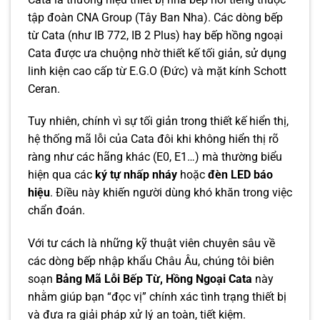
tập đoàn CNA Group (Tây Ban Nha). Các dòng bếp
từ Cata (như IB 772, IB 2 Plus) hay bếp hồng ngoại
Cata được ưa chuộng nhờ thiết kế tối giản, sử dụng
linh kiện cao cấp từ E.G.O (Đức) và mặt kính Schott
Ceran.
Tuy nhiên, chính vì sự tối giản trong thiết kế hiển thị,
hệ thống mã lỗi của Cata đôi khi không hiển thị rõ
ràng như các hãng khác (E0, E1…) mà thường biểu
hiện qua các
ký tự nhấp nháy
hoặc
đèn LED báo
hiệu
. Điều này khiến người dùng khó khăn trong việc
chẩn đoán.
Với tư cách là những kỹ thuật viên chuyên sâu về
các dòng bếp nhập khẩu Châu Âu, chúng tôi biên
soạn
Bảng Mã Lỗi Bếp Từ, Hồng Ngoại Cata
này
nhằm giúp bạn “đọc vị” chính xác tình trạng thiết bị
và đưa ra giải pháp xử lý an toàn, tiết kiệm.