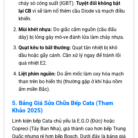
cháy sò công suất (IGBT).
Tuyệt đối không bật
lại CB
vì sẽ làm nổ thêm cầu Diode và mạch điều
khiển.
Mùi khét nhựa:
Do giắc cắm nguồn (cầu đấu
dây) bị lỏng gây mô-ve đánh lửa làm chảy nhựa.
Quạt kêu to bất thường:
Quạt tản nhiệt bị khô
dầu hoặc gãy cánh. Cần xử lý ngay để tránh lỗi
quá nhiệt E2.
Liệt phím nguồn:
Do ẩm mốc làm oxy hóa mạch
than trên bo hiển thị (thường gặp ở khí hậu nồm
ẩm miền Bắc).
5. Bảng Giá Sửa Chữa Bếp Cata (Tham
Khảo 2025)
Linh kiện bếp Cata chủ yếu là E.G.O (Đức) hoặc
Copreci (Tây Ban Nha), giá thành cao hơn bếp Trung
Quốc nhưng rẻ hơn bếp Bosch. Dưới đây là bảng giá