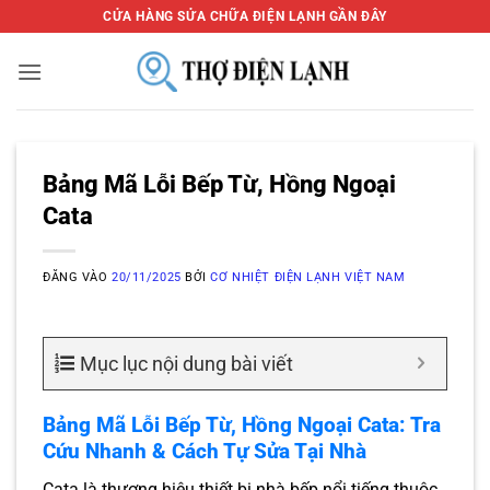
Bỏ
CỬA HÀNG SỬA CHỮA ĐIỆN LẠNH GẦN ĐÂY
qua
nội
dung
Bảng Mã Lỗi Bếp Từ, Hồng Ngoại
Cata
ĐĂNG VÀO
20/11/2025
BỞI
CƠ NHIỆT ĐIỆN LẠNH VIỆT NAM
Mục lục nội dung bài viết
Bảng Mã Lỗi Bếp Từ, Hồng Ngoại Cata: Tra
Cứu Nhanh & Cách Tự Sửa Tại Nhà
Cata là thương hiệu thiết bị nhà bếp nổi tiếng thuộc