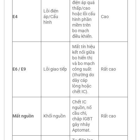
điện áp quá
thấp/cao
Lỗi điện
hoặc lỗi cấu
E4
áp/Cấu
Cao
hình phần
hình
mềm trên
bo mạch
điều khiển.
Mất tín hiệu
kết nối giữa
bo hiển thị
và bo mạch
E6 / E9
Lỗi giao tiếp
công suất
Rất cao
(thường do
dây cáp
lỏng hoặc
chết IC).
Chết IC
nguồn, nổ
cầu chì,
Mất nguồn
Khối nguồn
Rất cao
chập IGBT
gây nhảy
Aptomat.