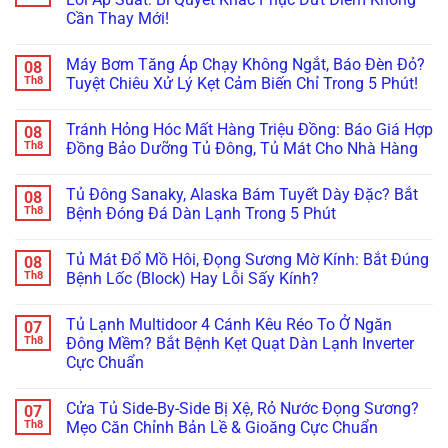
ở
Cần Thay Mới!
Ám
Ảnh
Không
Tiếng
có
“Tạch
Máy Bơm Tăng Áp Chạy Không Ngắt, Báo Đèn Đỏ?
08
bình
Tạch”?
luận
Th8
Tuyệt Chiêu Xử Lý Kẹt Cảm Biến Chỉ Trong 5 Phút!
Nâng
ở
Cấp
Sửa
Không
Máy
Bo
có
Bơm
Tránh Hỏng Hóc Mất Hàng Triệu Đồng: Báo Giá Hợp
08
Mạch
bình
Cơ
Máy
luận
Th8
Đồng Bảo Dưỡng Tủ Đông, Tủ Mát Cho Nhà Hàng
Lên
Bơm
ở
Điện
Biến
Máy
Không
Tử
Tần
Bơm
có
Chống
Tủ Đông Sanaky, Alaska Bám Tuyết Dày Đặc? Bắt
08
Wilo/Grundfos
Tăng
bình
Ồn:
Lỗi
Áp
luận
Th8
Bệnh Đóng Đá Dàn Lạnh Trong 5 Phút
Giá
Áp
Chạy
ở
Bao
Suất:
Không
Tránh
Không
Nhiêu,
Bí
Ngắt,
Hỏng
có
Hãng
Tủ Mát Đổ Mồ Hôi, Đọng Sương Mờ Kính: Bắt Đúng
08
Quyết
Báo
Hóc
bình
Nào
Khắc
Đèn
Mất
luận
Th8
Bệnh Lốc (Block) Hay Lỗi Sấy Kính?
Tốt
Phục
Đỏ?
Hàng
ở
Nhất?
Dứt
Tuyệt
Triệu
Tủ
Không
Điểm
Chiêu
Đồng:
Đông
có
Tủ Lạnh Multidoor 4 Cánh Kêu Réo To Ở Ngăn
07
Không
Xử
Báo
Sanaky,
bình
Cần
Lý
Giá
Alaska
luận
Th8
Đông Mềm? Bắt Bệnh Kẹt Quạt Dàn Lạnh Inverter
Thay
Kẹt
Hợp
Bám
ở
Cực Chuẩn
Mới!
Cảm
Đồng
Tuyết
Tủ
Biến
Bảo
Dày
Mát
Không
Chỉ
Dưỡng
Đặc?
Đổ
có
Trong
Tủ
Bắt
Mồ
Cửa Tủ Side-By-Side Bị Xệ, Rỏ Nước Đọng Sương?
07
bình
5
Đông,
Bệnh
Hôi,
luận
Th8
Mẹo Căn Chỉnh Bản Lề & Gioăng Cực Chuẩn
Phút!
Tủ
Đóng
Đọng
ở
Mát
Đá
Sương
Tủ