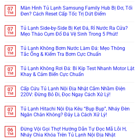
Không
Cho
Dàn
Mờ
Lạnh
có
Nhà
Lạnh
Kính:
Màn Hình Tủ Lạnh Samsung Family Hub Bị Đơ, Tối
07
Multidoor
bình
Hàng
Trong
Bắt
4
luận
Th8
Đen? Cách Reset Cấp Tốc Trị Dứt Điểm
5
Đúng
Cánh
ở
Phút
Bệnh
Kêu
Cửa
Không
Lốc
Réo
Tủ
có
(Block)
Tủ Lạnh Side-by-Side Bị Kẹt Đá, Rỉ Nước Ra Cửa?
07
To
Side-
bình
Hay
Ở
By-
luận
Th8
Mẹo Tháo Cụm Đổ Đá Vệ Sinh Trong 5 Phút!
Lỗi
Ngăn
Side
ở
Sấy
Đông
Bị
Màn
Không
Kính?
Mềm?
Xệ,
Hình
có
Tủ Lạnh Không Bơm Nước Làm Đá: Mẹo Thông
07
Bắt
Rỏ
Tủ
bình
Bệnh
Nước
Lạnh
luận
Th8
Tắc Ống & Kiểm Tra Bơm Cực Chuẩn
Kẹt
Đọng
Samsung
ở
Quạt
Sương?
Family
Tủ
Không
Dàn
Mẹo
Hub
Lạnh
có
Tủ Lạnh Không Rơi Đá: Bí Kíp Test Nhanh Motor Lật
07
Lạnh
Căn
Bị
Side-
bình
Inverter
Chỉnh
Đơ,
by-
luận
Th8
Khay & Cảm Biến Cực Chuẩn
Cực
Bản
Tối
Side
ở
Chuẩn
Lề
Đen?
Bị
Tủ
Không
&
Cách
Kẹt
Lạnh
có
Cấp Cứu Tủ Lạnh Nội Địa Nhật Cắm Nhầm Điện
07
Gioăng
Reset
Đá,
Không
bình
Cực
Cấp
Rỉ
Bơm
luận
Th8
220V: Đừng Bỏ Đi, Đọc Ngay Cách Xử Lý!
Chuẩn
Tốc
Nước
Nước
ở
Trị
Ra
Làm
Tủ
Không
Dứt
Cửa?
Đá:
Lạnh
có
Tủ Lạnh Hitachi Nội Địa Kêu “Bụp Bụp”, Nháy Đèn
07
Điểm
Mẹo
Mẹo
Không
bình
Tháo
Thông
Rơi
luận
Th8
Ngăn Chân Không? Đây Là Cách Xử Lý!
Cụm
Tắc
Đá:
ở
Đổ
Ống
Bí
Cấp
Không
Đá
&
Kíp
Cứu
có
Đừng Vội Gọi Thợ! Hướng Dẫn Tự Đọc Mã Lỗi H,
06
Vệ
Kiểm
Test
Tủ
bình
Sinh
Tra
Nhanh
Lạnh
luận
Th8
Nháy Chìa Khóa Trên Tủ Lạnh Nội Địa Nhật
Trong
Bơm
Motor
Nội
ở