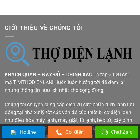
GIỚI THIỆU VỀ CHÚNG TÔI
KHÁCH QUAN
–
ĐẦY ĐỦ
–
CHÍNH XÁC
Là top 3 tiêu chí
mà TIMTHODIENLANH luôn luôn hướng tới để đem lại
những thông tin hữu ích nhất cho cộng đồng.
Chúng tôi chuyên cung cấp dịch vụ sửa chữa điện lạnh lưu
động tại nhà xử lý tốt các vấn đề của thiết bị cơ điện lạnh
như điều hòa máy lạnh, máy giặt, tủ lạnh, bếp từ, cây bình
nóng lạnh, lò vi sóng, máy sấy, máy bơm, máy rửa bát,
Hotline
Gọi điện
Chat Zalo
tivi... Đảm bảo uy tín giá rẻ phục vụ nhanh bảo hành 6-12