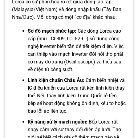
Lorca có sự phân hóa rõ rệt giữa dòng lắp ráp
(Malaysia/Việt Nam) và dòng nhập khẩu (Tây Ban
Nha/Đức). Mỗi dòng có một “cơ địa” khác nhau:
Sơ đồ mạch phức tạp:
Các dòng Lorca cao
cấp (như LCI-809, LCI-829…) sử dụng công
nghệ Inverter biến tần để tiết kiệm điện. Việc
can thiệp vào mạch Inverter đòi hỏi thợ phải
có máy đo xung (Oscilloscope) và hiểu sâu
về điện tử công suất.
Linh kiện chuẩn Châu Âu:
Cảm biến nhiệt và
IC điều khiển của Lorca rất kén linh kiện thay
thế. Nếu thay linh kiện Trung Quốc rẻ tiền,
bếp sẽ hoạt động không ổn định, kêu to hoặc
báo lỗi ảo liên tục.
Kỹ năng xử lý mạch nguồn:
Bếp Lorca rất
nhạy cảm với sự thay đổi điện áp lưới. Thợ
giỏi sẽ biết cách gia cố thêm mạch bảo vệ