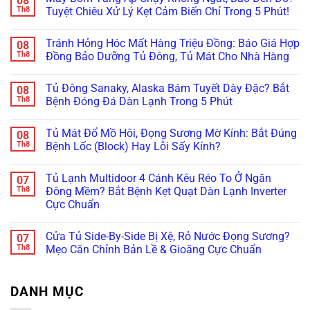
08
Tạch”?
Kỹ
Bơm
luận
Th8
Tuyệt Chiêu Xử Lý Kẹt Cảm Biến Chỉ Trong 5 Phút!
Nâng
Thuật
ở
Tăng
Cấp
Tránh
Sửa
Áp
Không
Máy
Chập
Bo
Nước
có
Bơm
Cháy!
Tránh Hỏng Hóc Mất Hàng Triệu Đồng: Báo Giá Hợp
08
Mạch
Nóng
bình
Cơ
Máy
(100°C)
luận
Th8
Đồng Bảo Dưỡng Tủ Đông, Tủ Mát Cho Nhà Hàng
Lên
Bơm
ở
Chuẩn
Điện
Biến
Máy
Nhất!
Không
Tử
Tần
Bơm
có
Chống
Tủ Đông Sanaky, Alaska Bám Tuyết Dày Đặc? Bắt
08
Wilo/Grundfos
Tăng
bình
Ồn:
Lỗi
Áp
luận
Th8
Bệnh Đóng Đá Dàn Lạnh Trong 5 Phút
Giá
Áp
Chạy
ở
Bao
Suất:
Không
Tránh
Không
Nhiêu,
Bí
Ngắt,
Hỏng
có
Hãng
Tủ Mát Đổ Mồ Hôi, Đọng Sương Mờ Kính: Bắt Đúng
08
Quyết
Báo
Hóc
bình
Nào
Khắc
Đèn
Mất
luận
Th8
Bệnh Lốc (Block) Hay Lỗi Sấy Kính?
Tốt
Phục
Đỏ?
Hàng
ở
Nhất?
Dứt
Tuyệt
Triệu
Tủ
Không
Điểm
Chiêu
Đồng:
Đông
có
Tủ Lạnh Multidoor 4 Cánh Kêu Réo To Ở Ngăn
07
Không
Xử
Báo
Sanaky,
bình
Cần
Lý
Giá
Alaska
luận
Th8
Đông Mềm? Bắt Bệnh Kẹt Quạt Dàn Lạnh Inverter
Thay
Kẹt
Hợp
Bám
ở
Cực Chuẩn
Mới!
Cảm
Đồng
Tuyết
Tủ
Biến
Bảo
Dày
Mát
Không
Chỉ
Dưỡng
Đặc?
Đổ
có
Trong
Tủ
Bắt
Mồ
Cửa Tủ Side-By-Side Bị Xệ, Rỏ Nước Đọng Sương?
07
bình
5
Đông,
Bệnh
Hôi,
luận
Th8
Mẹo Căn Chỉnh Bản Lề & Gioăng Cực Chuẩn
Phút!
Tủ
Đóng
Đọng
ở
Mát
Đá
Sương
Tủ
Không
Cho
Dàn
Mờ
Lạnh
có
Nhà
Lạnh
Kính:
Multidoor
bình
Hàng
Trong
Bắt
DANH MỤC
4
luận
5
Đúng
Cánh
ở
Phút
Bệnh
Kêu
Cửa