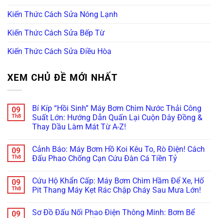
Kiến Thức Cách Sửa Nóng Lạnh
Kiến Thức Cách Sửa Bếp Từ
Kiến Thức Cách Sửa Điều Hòa
XEM CHỦ ĐỀ MỚI NHẤT
Bí Kíp “Hồi Sinh” Máy Bơm Chìm Nước Thải Công
09
Th8
Suất Lớn: Hướng Dẫn Quấn Lại Cuộn Dây Đồng &
Thay Dầu Làm Mát Từ A-Z!
Không
có
Cảnh Báo: Máy Bơm Hồ Koi Kêu To, Rò Điện! Cách
09
bình
luận
Th8
Đấu Phao Chống Cạn Cứu Đàn Cá Tiền Tỷ
ở
Bí
Không
Kíp
có
Cứu Hộ Khẩn Cấp: Máy Bơm Chìm Hầm Để Xe, Hố
09
“Hồi
bình
Sinh”
luận
Th8
Pit Thang Máy Kẹt Rác Chập Cháy Sau Mưa Lớn!
Máy
ở
Bơm
Cảnh
Không
Chìm
Báo:
có
Sơ Đồ Đấu Nối Phao Điện Thông Minh: Bơm Bể
09
Nước
Máy
bình