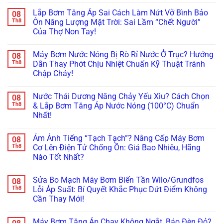
Bơm
Không
Cánh
Tiếng
Suất
Đẩy
có
Bơm?
Ồn?
Gây
Lắp Bơm Tăng Áp Sai Cách Làm Nứt Vỡ Bình Bảo
08
Cao
bình
Cách
Nổ
Công
luận
Th8
Ôn Năng Lượng Mặt Trời: Sai Lầm “Chết Người”
Làm
Vỡ
ở
Suất
Hộp
Cột
Của Thợ Non Tay!
Máy
Lớn?
Cách
Lọc,
Bơm
Lắp
Âm
Không
Rách
Tăng
Ngay
Máy
có
Màng
Áp
Khớp
Máy Bơm Nước Nóng Bị Rò Rỉ Nước Ở Trục? Hướng
08
Bơm
bình
RO!
Kêu
Nối
Ban
luận
Th8
Dẫn Thay Phớt Chịu Nhiệt Chuẩn Kỹ Thuật Tránh
To
Mềm
ở
Công
Ám
Chống
Chập Cháy!
Lắp
Chung
Ảnh
Gãy
Bơm
Cư
Hàng
Không
Ống!
Tăng
Siêu
Xóm?
có
Áp
Êm,
Nước Thái Dương Năng Chảy Yếu Xìu? Cách Chọn
08
Tuyệt
bình
Sai
Đảm
Chiêu
luận
Th8
& Lắp Bơm Tăng Áp Nước Nóng (100°C) Chuẩn
Cách
Bảo
ở
Lót
Làm
Tản
Nhất!
Máy
Cao
Nứt
Nhiệt
Bơm
Su
Vỡ
Không
Tránh
Nước
&
Bình
có
Cháy
Nóng
Lên
Ám Ảnh Tiếng “Tạch Tạch”? Nâng Cấp Máy Bơm
08
Bảo
bình
Máy!
Bị
Đời
Ôn
luận
Th8
Cơ Lên Điện Tử Chống Ồn: Giá Bao Nhiêu, Hãng
Rò
Bi
ở
Năng
Rỉ
Koyo/SKF
Nào Tốt Nhất?
Nước
Lượng
Nước
Xịn
Thái
Mặt
Ở
Không
Chống
Dương
Trời:
Trục?
có
Ồn
Năng
Sai
Sửa Bo Mạch Máy Bơm Biến Tần Wilo/Grundfos
08
Hướng
bình
100%
Chảy
Lầm
Dẫn
luận
Th8
Lỗi Áp Suất: Bí Quyết Khắc Phục Dứt Điểm Không
Yếu
“Chết
ở
Thay
Xìu?
Người”
Cần Thay Mới!
Ám
Phớt
Cách
Của
Ảnh
Chịu
Chọn
Không
Thợ
Tiếng
Nhiệt
&
có
Non
“Tạch
Chuẩn
Máy Bơm Tăng Áp Chạy Không Ngắt, Báo Đèn Đỏ?
Lắp
bình
Tay!