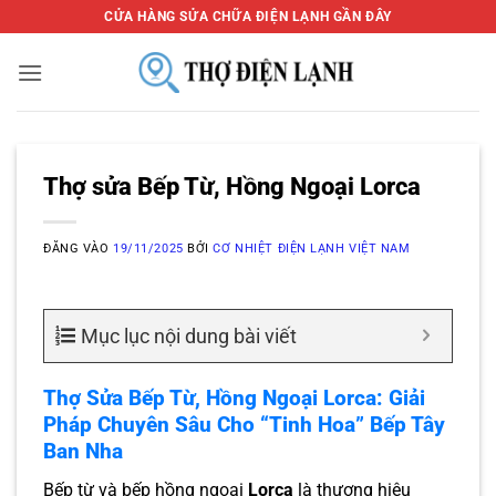
Bỏ
CỬA HÀNG SỬA CHỮA ĐIỆN LẠNH GẦN ĐÂY
qua
nội
dung
Thợ sửa Bếp Từ, Hồng Ngoại Lorca
ĐĂNG VÀO
19/11/2025
BỞI
CƠ NHIỆT ĐIỆN LẠNH VIỆT NAM
Mục lục nội dung bài viết
Thợ Sửa Bếp Từ, Hồng Ngoại Lorca: Giải
Pháp Chuyên Sâu Cho “Tinh Hoa” Bếp Tây
Ban Nha
Bếp từ và bếp hồng ngoại
Lorca
là thương hiệu