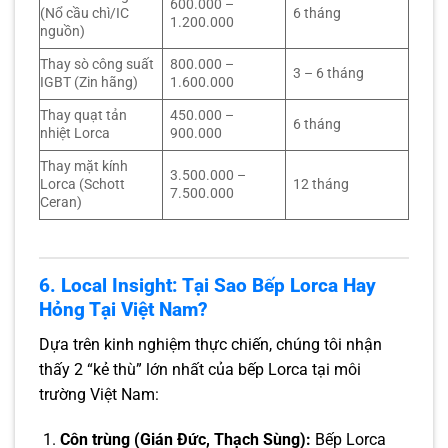
600.000 –
(Nổ cầu chì/IC
6 tháng
1.200.000
nguồn)
Thay sò công suất
800.000 –
3 – 6 tháng
IGBT (Zin hãng)
1.600.000
Thay quạt tản
450.000 –
6 tháng
nhiệt Lorca
900.000
Thay mặt kính
3.500.000 –
Lorca (Schott
12 tháng
7.500.000
Ceran)
6. Local Insight: Tại Sao Bếp Lorca Hay
Hỏng Tại Việt Nam?
Dựa trên kinh nghiệm thực chiến, chúng tôi nhận
thấy 2 “kẻ thù” lớn nhất của bếp Lorca tại môi
trường Việt Nam:
Côn trùng (Gián Đức, Thạch Sùng):
Bếp Lorca