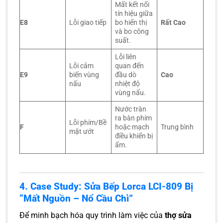
Mất kết nối
tín hiệu giữa
E8
Lỗi giao tiếp
bo hiển thị
Rất Cao
và bo công
suất.
Lỗi liên
Lỗi cảm
quan đến
E9
biến vùng
đầu dò
Cao
nấu
nhiệt độ
vùng nấu.
Nước tràn
ra bàn phím
Lỗi phím/Bề
F
hoặc mạch
Trung bình
mặt ướt
điều khiển bị
ẩm.
4. Case Study: Sửa Bếp Lorca LCI-809 Bị
“Mất Nguồn – Nổ Cầu Chì”
Để minh bạch hóa quy trình làm việc của
thợ sửa