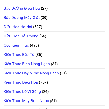
Lốc
Réo
Tủ
(Block)
To
Side-
Hay
Bảo Dưỡng Điều Hòa
(27)
Ở
By-
Lỗi
Ngăn
Side
Sấy
Đông
Bị
Kính?
Bảo Dưỡng Máy Giặt
(30)
Mềm?
Xệ,
Bắt
Rỏ
Bệnh
Nước
Điều Hòa Hà Nội
(527)
Kẹt
Đọng
Quạt
Sương?
Dàn
Mẹo
Điều Hòa Hải Phòng
(66)
Lạnh
Căn
Inverter
Chỉnh
Cực
Bản
Góc Kiến Thức
(493)
Chuẩn
Lề
&
Gioăng
Kiến Thức Bếp Từ
(35)
Cực
Chuẩn
Kiến Thức Bình Nóng Lạnh
(34)
Kiến Thức Cây Nước Nóng Lạnh
(21)
Kiến Thức Điều Hòa
(767)
Kiến Thức Lò Vi Sóng
(24)
Kiến Thức Máy Bơm Nước
(51)