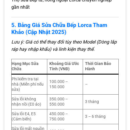
gần nhất
5. Bảng Giá Sửa Chữa Bếp Lorca Tham
Khảo (Cập Nhật 2025)
Lưu ý: Giá có thể thay đổi tùy theo Model (Dòng lắp
ráp hay nhập khẩu) và linh kiện thay thế.
Hạng Mục Sửa
Khoảng Giá Ước
Thời Gian Bảo
Chữa
Tính (VNĐ)
Hành
Phí kiểm tra tại
100.000 –
nhà (Miễn phí nếu
–
150.000
sửa)
Sửa lỗi không
350.000 –
3 tháng
nhận nồi (E0 ảo)
550.000
Sửa lỗi E4, E5
450.000 –
3 – 6 tháng
(Cảm biến)
750.000
Sửa lỗi mất nguồn