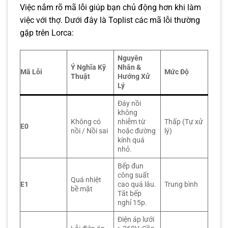
Việc nắm rõ mã lỗi giúp bạn chủ động hơn khi làm
việc với thợ. Dưới đây là Toplist các mã lỗi thường
gặp trên Lorca:
Nguyên
Ý Nghĩa Kỹ
Nhân &
Mã Lỗi
Mức Độ
Thuật
Hướng Xử
Lý
Đáy nồi
không
Không có
nhiễm từ
Thấp (Tự xử
E0
nồi / Nồi sai
hoặc đường
lý)
kính quá
nhỏ.
Bếp đun
công suất
Quá nhiệt
E1
cao quá lâu.
Trung bình
bề mặt
Tắt bếp
nghỉ 15p.
Điện áp lưới