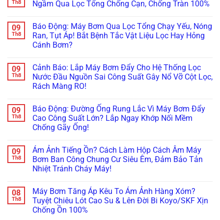
Thải
Bơm
luận
Th8
Ngầm Qua Lọc Tổng Chống Cạn, Chống Tràn 100%
Công
Hồ
ở
Suất
Koi
Cứu
Không
Lớn:
Kêu
Hộ
có
Báo Động: Máy Bơm Qua Lọc Tổng Chạy Yếu, Nóng
09
Hướng
To,
Khẩn
bình
Dẫn
Rò
Cấp:
luận
Th8
Ran, Tụt Áp! Bắt Bệnh Tắc Vật Liệu Lọc Hay Hỏng
Quấn
Điện!
Máy
ở
Cánh Bơm?
Lại
Cách
Bơm
Sơ
Cuộn
Đấu
Chìm
Đồ
Không
Dây
Phao
Hầm
Đấu
có
Đồng
Chống
Để
Nối
Cảnh Báo: Lắp Máy Bơm Đẩy Cho Hệ Thống Lọc
09
bình
&
Cạn
Xe,
Phao
luận
Th8
Nước Đầu Nguồn Sai Công Suất Gây Nổ Vỡ Cột Lọc,
Thay
Cứu
Hố
Điện
ở
Dầu
Đàn
Pit
Thông
Rách Màng RO!
Báo
Làm
Cá
Thang
Minh:
Động:
Mát
Tiền
Máy
Bơm
Không
Máy
Từ
Tỷ
Kẹt
Bể
có
Bơm
Báo Động: Đường Ống Rung Lắc Vì Máy Bơm Đẩy
09
A-
Rác
Ngầm
bình
Qua
Z!
Chập
Qua
luận
Th8
Cao Công Suất Lớn? Lắp Ngay Khớp Nối Mềm
Lọc
ở
Cháy
Lọc
Tổng
Chống Gãy Ống!
Cảnh
Sau
Tổng
Chạy
Báo:
Mưa
Chống
Yếu,
Không
Lắp
Lớn!
Cạn,
Nóng
có
Máy
Chống
Ám Ảnh Tiếng Ồn? Cách Làm Hộp Cách Âm Máy
09
Ran,
bình
Bơm
Tràn
Tụt
luận
Th8
Bơm Ban Công Chung Cư Siêu Êm, Đảm Bảo Tản
Đẩy
100%
ở
Áp!
Cho
Nhiệt Tránh Cháy Máy!
Báo
Bắt
Hệ
Động:
Bệnh
Thống
Không
Đường
Tắc
Lọc
có
Ống
Vật
Máy Bơm Tăng Áp Kêu To Ám Ảnh Hàng Xóm?
08
Nước
bình
Rung
Liệu
Đầu
luận
Th8
Tuyệt Chiêu Lót Cao Su & Lên Đời Bi Koyo/SKF Xịn
Lắc
Lọc
ở
Nguồn
Vì
Hay
Chống Ồn 100%
Ám
Sai
Máy
Hỏng
Ảnh
Công