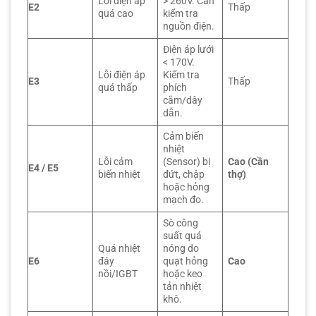
Lỗi điện áp
> 260V. Cần
E2
Thấp
quá cao
kiểm tra
nguồn điện.
Điện áp lưới
< 170V.
Lỗi điện áp
Kiểm tra
E3
Thấp
quá thấp
phích
cắm/dây
dẫn.
Cảm biến
nhiệt
Lỗi cảm
(Sensor) bị
Cao (Cần
E4 / E5
biến nhiệt
đứt, chập
thợ)
hoặc hỏng
mạch đo.
Sò công
suất quá
Quá nhiệt
nóng do
E6
đáy
quạt hỏng
Cao
nồi/IGBT
hoặc keo
tản nhiệt
khô.