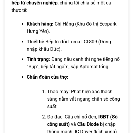
bếp từ chuyên nghiệp
, chúng tôi chia sẻ một ca
thực tế:
Khách hàng:
Chị Hằng (Khu đô thị Ecopark,
Hưng Yên).
Thiết bị:
Bếp từ đôi Lorca LCI-809 (Dòng
nhập khẩu Đức).
Tình trạng:
Đang nấu canh thì nghe tiếng nổ
“Bụp”, bếp tắt ngấm, sập Aptomat tổng.
Chẩn đoán của thợ:
Tháo máy: Phát hiện xác thạch
sùng nằm vắt ngang chân sò công
suất.
Đo đạc: Cầu chì nổ đen,
IGBT (Sò
công suất)
và
Cầu Diode
bị chập
thông mạch. IC Driver (kích xung)