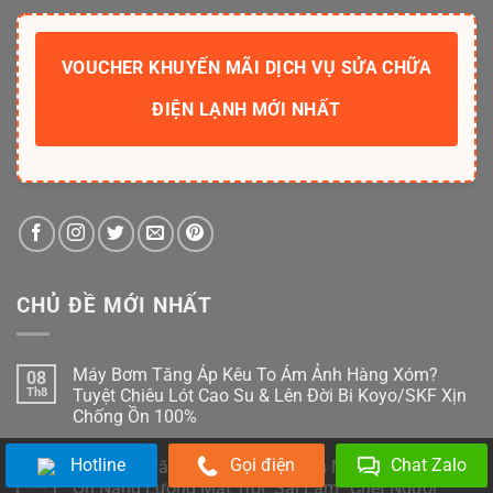
VOUCHER KHUYẾN MÃI DỊCH VỤ SỬA CHỮA
ĐIỆN LẠNH MỚI NHẤT
CHỦ ĐỀ MỚI NHẤT
Máy Bơm Tăng Áp Kêu To Ám Ảnh Hàng Xóm?
08
Th8
Tuyệt Chiêu Lót Cao Su & Lên Đời Bi Koyo/SKF Xịn
Chống Ồn 100%
Không
có
Hotline
Gọi điện
Chat Zalo
Lắp Bơm Tăng Áp Sai Cách Làm Nứt Vỡ Bình Bảo
08
bình
luận
Th8
Ôn Năng Lượng Mặt Trời: Sai Lầm “Chết Người”