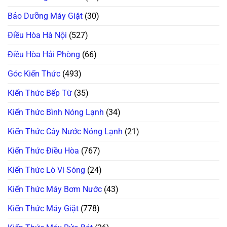
Cách
H,
Không
Xử
Nháy
Bơm
Lý!
Chìa
Bảo Dưỡng Máy Giặt
(30)
Xà
Khóa
Phòng
Trên
(ezDispense,
Điều Hòa Hà Nội
(527)
Tủ
AutoDose)?
Lạnh
Đừng
Nội
Vội
Điều Hòa Hải Phòng
(66)
Địa
Gọi
Nhật
Thợ,
Thử
Góc Kiến Thức
(493)
Ngay
Cách
Này!
Kiến Thức Bếp Từ
(35)
Kiến Thức Bình Nóng Lạnh
(34)
Kiến Thức Cây Nước Nóng Lạnh
(21)
Kiến Thức Điều Hòa
(767)
Kiến Thức Lò Vi Sóng
(24)
Kiến Thức Máy Bơm Nước
(43)
Kiến Thức Máy Giặt
(778)