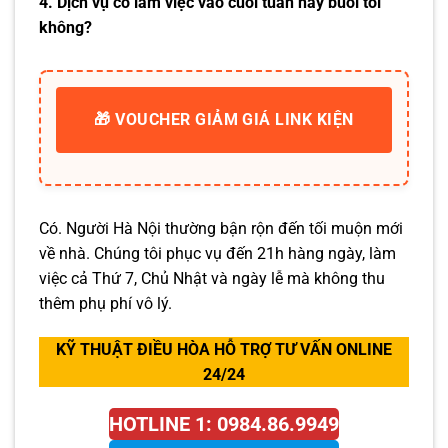
4. Dịch vụ có làm việc vào cuối tuần hay buổi tối
không?
🎁 VOUCHER GIẢM GIÁ LINK KIỆN
Có. Người Hà Nội thường bận rộn đến tối muộn mới
về nhà. Chúng tôi phục vụ đến 21h hàng ngày, làm
việc cả Thứ 7, Chủ Nhật và ngày lễ mà không thu
thêm phụ phí vô lý.
KỸ THUẬT ĐIỀU HÒA HỖ TRỢ TƯ VẤN ONLINE
24/24
HOTLINE 1: 0984.86.9949