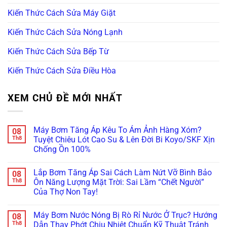
Kiến Thức Cách Sửa Máy Giặt
Kiến Thức Cách Sửa Nóng Lạnh
Kiến Thức Cách Sửa Bếp Từ
Kiến Thức Cách Sửa Điều Hòa
XEM CHỦ ĐỀ MỚI NHẤT
Máy Bơm Tăng Áp Kêu To Ám Ảnh Hàng Xóm?
08
Th8
Tuyệt Chiêu Lót Cao Su & Lên Đời Bi Koyo/SKF Xịn
Chống Ồn 100%
Không
có
Lắp Bơm Tăng Áp Sai Cách Làm Nứt Vỡ Bình Bảo
08
bình
luận
Th8
Ôn Năng Lượng Mặt Trời: Sai Lầm “Chết Người”
ở
Của Thợ Non Tay!
Máy
Bơm
Không
Tăng
có
Áp
Máy Bơm Nước Nóng Bị Rò Rỉ Nước Ở Trục? Hướng
08
bình
Kêu
luận
Th8
Dẫn Thay Phớt Chịu Nhiệt Chuẩn Kỹ Thuật Tránh
To