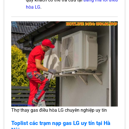
hòa LG
.
Thợ thay gas điều hòa LG chuyên nghiệp uy tín
Toplist các trạm nạp gas LG uy tín tại Hà