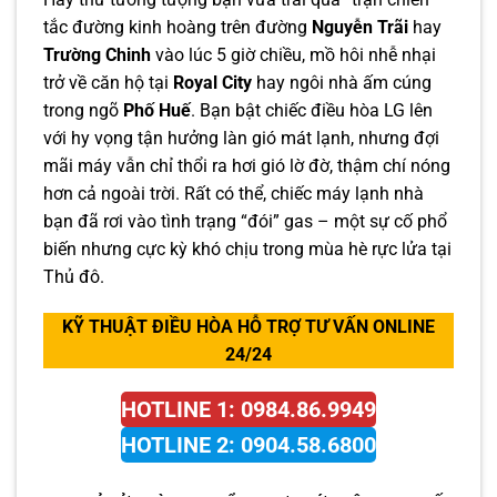
tắc đường kinh hoàng trên đường
Nguyễn Trãi
hay
Trường Chinh
vào lúc 5 giờ chiều, mồ hôi nhễ nhại
trở về căn hộ tại
Royal City
hay ngôi nhà ấm cúng
trong ngõ
Phố Huế
. Bạn bật chiếc điều hòa LG lên
với hy vọng tận hưởng làn gió mát lạnh, nhưng đợi
mãi máy vẫn chỉ thổi ra hơi gió lờ đờ, thậm chí nóng
hơn cả ngoài trời. Rất có thể, chiếc máy lạnh nhà
bạn đã rơi vào tình trạng “đói” gas – một sự cố phổ
biến nhưng cực kỳ khó chịu trong mùa hè rực lửa tại
Thủ đô.
KỸ THUẬT ĐIỀU HÒA HỖ TRỢ TƯ VẤN ONLINE
24/24
HOTLINE 1: 0984.86.9949
HOTLINE 2: 0904.58.6800