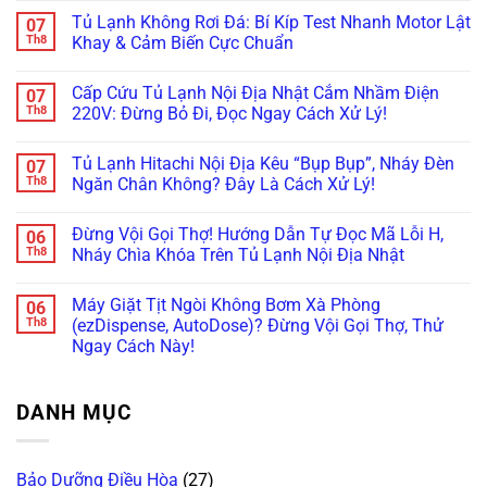
Dàn
Mẹo
Hub
Lạnh
có
Tủ Lạnh Không Rơi Đá: Bí Kíp Test Nhanh Motor Lật
07
Lạnh
Căn
Bị
Side-
bình
Inverter
Chỉnh
Đơ,
by-
luận
Th8
Khay & Cảm Biến Cực Chuẩn
Cực
Bản
Tối
Side
ở
Chuẩn
Lề
Đen?
Bị
Tủ
Không
&
Cách
Kẹt
Lạnh
có
Cấp Cứu Tủ Lạnh Nội Địa Nhật Cắm Nhầm Điện
07
Gioăng
Reset
Đá,
Không
bình
Cực
Cấp
Rỉ
Bơm
luận
Th8
220V: Đừng Bỏ Đi, Đọc Ngay Cách Xử Lý!
Chuẩn
Tốc
Nước
Nước
ở
Trị
Ra
Làm
Tủ
Không
Dứt
Cửa?
Đá:
Lạnh
có
Tủ Lạnh Hitachi Nội Địa Kêu “Bụp Bụp”, Nháy Đèn
07
Điểm
Mẹo
Mẹo
Không
bình
Tháo
Thông
Rơi
luận
Th8
Ngăn Chân Không? Đây Là Cách Xử Lý!
Cụm
Tắc
Đá:
ở
Đổ
Ống
Bí
Cấp
Không
Đá
&
Kíp
Cứu
có
Đừng Vội Gọi Thợ! Hướng Dẫn Tự Đọc Mã Lỗi H,
06
Vệ
Kiểm
Test
Tủ
bình
Sinh
Tra
Nhanh
Lạnh
luận
Th8
Nháy Chìa Khóa Trên Tủ Lạnh Nội Địa Nhật
Trong
Bơm
Motor
Nội
ở
5
Cực
Lật
Địa
Tủ
Không
Phút!
Chuẩn
Khay
Nhật
Lạnh
có
Máy Giặt Tịt Ngòi Không Bơm Xà Phòng
06
&
Cắm
Hitachi
bình
Cảm
Nhầm
Nội
luận
Th8
(ezDispense, AutoDose)? Đừng Vội Gọi Thợ, Thử
Biến
Điện
Địa
ở
Ngay Cách Này!
Cực
220V:
Kêu
Đừng
Chuẩn
Đừng
“Bụp
Vội
Không
Bỏ
Bụp”,
Gọi
có
Đi,
Nháy
Thợ!
bình
Đọc
Đèn
Hướng
DANH MỤC
luận
Ngay
Ngăn
Dẫn
ở
Cách
Chân
Tự
Máy
Xử
Không?
Đọc
Giặt
Lý!
Đây
Mã
Tịt
Là
Lỗi
Bảo Dưỡng Điều Hòa
(27)
Ngòi