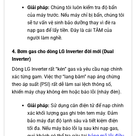
Giải pháp:
Chúng tôi luôn kiểm tra độ bẩn
của máy trước. Nếu máy chỉ bị bẩn, chúng tôi
sẽ tư vấn vệ sinh bảo dưỡng thay vì đè ra
nạp gas để lấy tiền. Đây là cái TÂM của
người làm nghề.
4. Bơm gas cho dòng LG Inverter đời mới (Dual
Inverter)
Dòng LG Inverter rất “kén” gas và yêu cầu nạp chính
xác từng gam. Việc thợ “lang băm” nạp áng chừng
theo áp suất (PSI) rất dễ làm sai lệch thông số,
khiến máy chạy không êm hoặc báo lỗi (nháy đèn).
Giải pháp:
Sử dụng cân điện tử để nạp chính
xác khối lượng gas ghi trên tem máy. Đảm
bảo máy đạt độ lạnh sâu và tiết kiệm điện
tối đa. Nếu máy báo lỗi lạ sau khi nạp gas,
quý khách có thể tra cứu tại
bảng mã lỗi điều