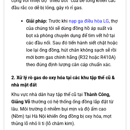
cộng với nhiệt độ “thiêu đốt” của bê tông khiến các
đầu rắc co dễ bị lỏng, gây rò rỉ gas.
Giải pháp:
Trước khi
nạp ga điều hòa LG
, thợ
của chúng tôi sẽ dùng đồng hồ áp suất và
bọt xà phòng chuyên dụng để tìm vết hở tại
các đầu nối. Sau đó tiến hành siết chặt hoặc
loe lại ống đồng, hút chân không sạch sẽ rồi
mới bơm gas chính hãng (R32 hoặc R410A)
theo đúng định lượng cân cáp chuẩn xác.
2. Xử lý rò gas do oxy hóa tại các khu tập thể cũ &
nhà mặt đất
Khu vực nhà dân hay tập thể cũ tại
Thành Công,
Giảng Võ
thường có hệ thống ống đồng lắp đặt từ
lâu. Môi trường ô nhiễm bụi mịn và độ ẩm cao
(Nồm) tại Hà Nội khiến ống đồng bị oxy hóa, mọt
thủng lỗ nhỏ li ti (lỗ châm kim).