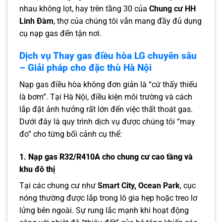
nhau không lọt, hay trên tầng 30 của
Chung cư HH
Linh Đàm
, thợ của chúng tôi vẫn mang đầy đủ dụng
cụ nạp gas đến tận nơi.
Dịch vụ Thay gas điều hòa LG chuyên sâu
– Giải pháp cho đặc thù Hà Nội
Nạp gas điều hòa không đơn giản là “cứ thấy thiếu
là bơm”. Tại Hà Nội, điều kiện môi trường và cách
lắp đặt ảnh hưởng rất lớn đến việc thất thoát gas.
Dưới đây là quy trình dịch vụ được chúng tôi “may
đo” cho từng bối cảnh cụ thể:
1. Nạp gas R32/R410A cho chung cư cao tầng và
khu đô thị
Tại các chung cư như
Smart City, Ocean Park
, cục
nóng thường được lắp trong lô gia hẹp hoặc treo lơ
lửng bên ngoài. Sự rung lắc mạnh khi hoạt động