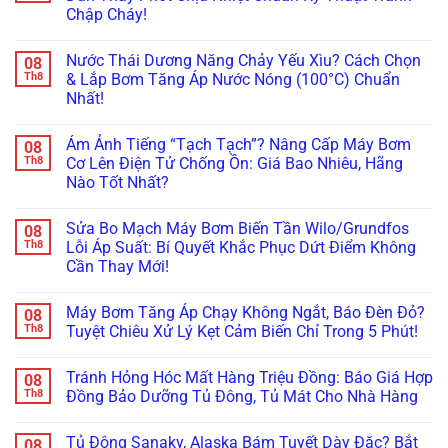
ở
Ám
Chập Cháy!
Lắp
Ảnh
Bơm
Hàng
Không
Tăng
Xóm?
có
Áp
Nước Thái Dương Năng Chảy Yếu Xìu? Cách Chọn
08
Tuyệt
bình
Sai
Chiêu
luận
Th8
& Lắp Bơm Tăng Áp Nước Nóng (100°C) Chuẩn
Cách
ở
Lót
Làm
Nhất!
Máy
Cao
Nứt
Bơm
Su
Vỡ
Không
Nước
&
Bình
có
Nóng
Lên
Ám Ảnh Tiếng “Tạch Tạch”? Nâng Cấp Máy Bơm
08
Bảo
bình
Bị
Đời
Ôn
luận
Th8
Cơ Lên Điện Tử Chống Ồn: Giá Bao Nhiêu, Hãng
Rò
Bi
ở
Năng
Rỉ
Koyo/SKF
Nào Tốt Nhất?
Nước
Lượng
Nước
Xịn
Thái
Mặt
Ở
Không
Chống
Dương
Trời:
Trục?
có
Ồn
Năng
Sai
Sửa Bo Mạch Máy Bơm Biến Tần Wilo/Grundfos
08
Hướng
bình
100%
Chảy
Lầm
Dẫn
luận
Th8
Lỗi Áp Suất: Bí Quyết Khắc Phục Dứt Điểm Không
Yếu
“Chết
ở
Thay
Xìu?
Người”
Cần Thay Mới!
Ám
Phớt
Cách
Của
Ảnh
Chịu
Chọn
Không
Thợ
Tiếng
Nhiệt
&
có
Non
“Tạch
Chuẩn
Máy Bơm Tăng Áp Chạy Không Ngắt, Báo Đèn Đỏ?
08
Lắp
bình
Tay!
Tạch”?
Kỹ
Bơm
luận
Th8
Tuyệt Chiêu Xử Lý Kẹt Cảm Biến Chỉ Trong 5 Phút!
Nâng
Thuật
ở
Tăng
Cấp
Tránh
Sửa
Áp
Không
Máy
Chập
Bo
Nước
có
Bơm
Cháy!
Tránh Hỏng Hóc Mất Hàng Triệu Đồng: Báo Giá Hợp
08
Mạch
Nóng
bình
Cơ
Máy
(100°C)
luận
Th8
Đồng Bảo Dưỡng Tủ Đông, Tủ Mát Cho Nhà Hàng
Lên
Bơm
ở
Chuẩn
Điện
Biến
Máy
Nhất!
Không
Tử
Tần
Bơm
có
Chống
Tủ Đông Sanaky, Alaska Bám Tuyết Dày Đặc? Bắt
08
Wilo/Grundfos
Tăng
bình