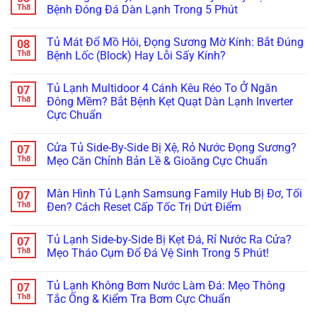
Ồn:
Lỗi
Áp
luận
Th8
Bệnh Đóng Đá Dàn Lạnh Trong 5 Phút
Giá
Áp
Chạy
ở
Bao
Suất:
Không
Tránh
Không
Nhiêu,
Bí
Ngắt,
Hỏng
có
Hãng
Tủ Mát Đổ Mồ Hôi, Đọng Sương Mờ Kính: Bắt Đúng
08
Quyết
Báo
Hóc
bình
Nào
Khắc
Đèn
Mất
luận
Th8
Bệnh Lốc (Block) Hay Lỗi Sấy Kính?
Tốt
Phục
Đỏ?
Hàng
ở
Nhất?
Dứt
Tuyệt
Triệu
Tủ
Không
Điểm
Chiêu
Đồng:
Đông
có
Tủ Lạnh Multidoor 4 Cánh Kêu Réo To Ở Ngăn
07
Không
Xử
Báo
Sanaky,
bình
Cần
Lý
Giá
Alaska
luận
Th8
Đông Mềm? Bắt Bệnh Kẹt Quạt Dàn Lạnh Inverter
Thay
Kẹt
Hợp
Bám
ở
Cực Chuẩn
Mới!
Cảm
Đồng
Tuyết
Tủ
Biến
Bảo
Dày
Mát
Không
Chỉ
Dưỡng
Đặc?
Đổ
có
Trong
Tủ
Bắt
Mồ
Cửa Tủ Side-By-Side Bị Xệ, Rỏ Nước Đọng Sương?
07
bình
5
Đông,
Bệnh
Hôi,
luận
Th8
Mẹo Căn Chỉnh Bản Lề & Gioăng Cực Chuẩn
Phút!
Tủ
Đóng
Đọng
ở
Mát
Đá
Sương
Tủ
Không
Cho
Dàn
Mờ
Lạnh
có
Nhà
Lạnh
Kính:
Màn Hình Tủ Lạnh Samsung Family Hub Bị Đơ, Tối
07
Multidoor
bình
Hàng
Trong
Bắt
4
luận
Th8
Đen? Cách Reset Cấp Tốc Trị Dứt Điểm
5
Đúng
Cánh
ở
Phút
Bệnh
Kêu
Cửa
Không
Lốc
Réo
Tủ
có
(Block)
Tủ Lạnh Side-by-Side Bị Kẹt Đá, Rỉ Nước Ra Cửa?
07
To
Side-
bình
Hay
Ở
By-
luận
Th8
Mẹo Tháo Cụm Đổ Đá Vệ Sinh Trong 5 Phút!
Lỗi
Ngăn
Side
ở
Sấy
Đông
Bị
Màn
Không
Kính?
Mềm?
Xệ,
Hình
có
Tủ Lạnh Không Bơm Nước Làm Đá: Mẹo Thông
07
Bắt
Rỏ
Tủ
bình
Bệnh
Nước
Lạnh
luận
Th8
Tắc Ống & Kiểm Tra Bơm Cực Chuẩn
Kẹt
Đọng
Samsung
ở
Quạt
Sương?
Family
Tủ
Không