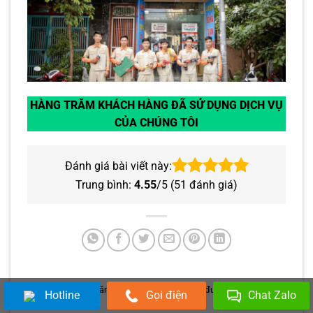
HÀNG TRĂM KHÁCH HÀNG ĐÃ SỬ DỤNG DỊCH VỤ
CỦA CHÚNG TÔI
Đánh giá bài viết này:
Trung bình:
4.55
/5 (
51
đánh giá)
Bài viết này được đăng trong
Sửa Máy Giặt
và được gắn thẻ
Máy
Hotline
Gọi điện
Chat Zalo
giặt
.