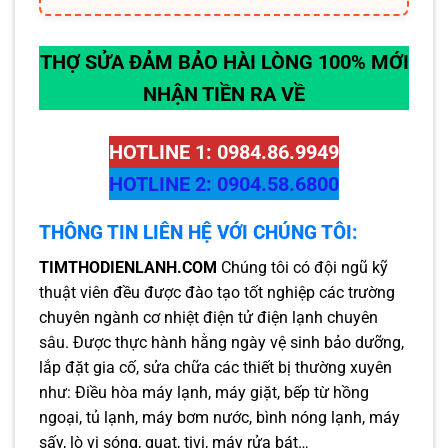
THỢ SỬA ĐẢM BẢO HÀI LÒNG 100% MỚI
NHẬN TIỀN RA VỀ
HOTLINE 1: 0984.86.9949
HOTLINE 2: 0904.58.6800
THÔNG TIN LIÊN HỆ VỚI CHÚNG TÔI:
TIMTHODIENLANH.COM
Chúng tôi có đội ngũ kỹ
thuật viên đều được đào tạo tốt nghiệp các trường
chuyên ngành cơ nhiệt điện tử điện lạnh chuyên
sâu. Được thực hành hằng ngày vệ sinh bảo dưỡng,
lắp đặt gia cố, sửa chữa các thiết bị thường xuyên
như: Điều hòa máy lạnh, máy giặt, bếp từ hồng
ngoại, tủ lạnh, máy bơm nước, bình nóng lạnh, máy
sấy, lò vi sóng, quạt, tivi, máy rửa bát…