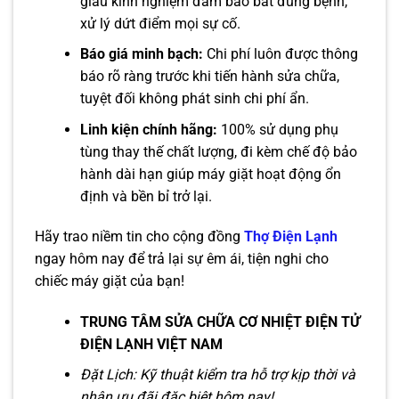
giàu kinh nghiệm đảm bảo bắt đúng bệnh,
xử lý dứt điểm mọi sự cố.
Báo giá minh bạch:
Chi phí luôn được thông
báo rõ ràng trước khi tiến hành sửa chữa,
tuyệt đối không phát sinh chi phí ẩn.
Linh kiện chính hãng:
100% sử dụng phụ
tùng thay thế chất lượng, đi kèm chế độ bảo
hành dài hạn giúp máy giặt hoạt động ổn
định và bền bỉ trở lại.
Hãy trao niềm tin cho cộng đồng
Thợ Điện Lạnh
ngay hôm nay để trả lại sự êm ái, tiện nghi cho
chiếc máy giặt của bạn!
TRUNG TÂM SỬA CHỮA CƠ NHIỆT ĐIỆN TỬ
ĐIỆN LẠNH VIỆT NAM
Đặt Lịch: Kỹ thuật kiểm tra hỗ trợ kịp thời và
nhận ưu đãi đặc biệt hôm nay!