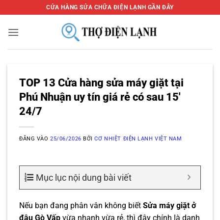
Bỏ
CỬA HÀNG SỬA CHỮA ĐIỆN LẠNH GẦN ĐÂY
qua
nội
dung
TOP 13 Cửa hàng sửa máy giặt tại
Phú Nhuận uy tín giá rẻ có sau 15′
24/7
ĐĂNG VÀO
25/06/2026
BỞI
CƠ NHIỆT ĐIỆN LẠNH VIỆT NAM
Mục lục nội dung bài viết
Nếu bạn đang phân vân không biết
Sửa máy giặt ở
đâu Gò Vấp
vừa nhanh vừa rẻ, thì đây chính là danh