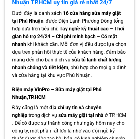
Nhuận TP.HCM uy tín giá rẻ nhất 24/7
Dưới đây là danh sách
16 cửa hàng sửa máy giặt
tại Phú Nhuận
, được Điện Lạnh Phương Đông tổng
hợp dựa trên tiêu chí:
Tay nghề kỹ thuật cao – Thời
gian hỗ trợ 24/24 – Chi phí minh bạch – Có mặt
nhanh
khi khách cần. Mỗi đơn vị đều được lựa chọn
dựa trên phản hồi thực tế của khách hàng, đảm bảo
mang đến cho bạn dịch vụ
sửa tủ lạnh chất lượng,
nhanh chóng và tiết kiệm
, phù hợp cho mọi gia đình
và cửa hàng tại khu vực Phú Nhuận.
Điện máy VinPro – Sửa máy giặt tại Phú
Nhuận,TP.HCM
Đây cũng là một
địa chỉ uy tín và chuyên
nghiệp
trong dịch vụ
sửa máy giặt tại nhà
ở TP.HCM
. Để có được sự thành công như ngày hôm nay cho
công ty, một phần rất lớn là nhờ vào đội ngũ kỹ
thuật được đào tạo bài bản, có kinh nghiệm chuyên