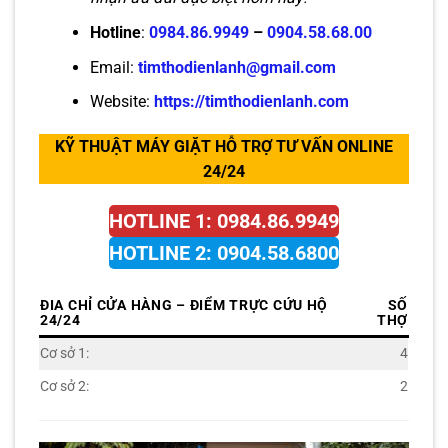
Hotline
:
0984.86.9949
–
0904.58.68.00
Email:
timthodienlanh@gmail.com
Website:
https://timthodienlanh.com
KỸ THUẬT MÁY GIẶT HỖ TRỢ TƯ VẤN ONLINE
24/24
HOTLINE 1: 0984.86.9949
HOTLINE 2: 0904.58.6800
ĐIA CHỈ CỬA HÀNG – ĐIỂM TRỰC CỨU HỘ
SỐ
24/24
THỢ
Cơ sở 1:
4
Cơ sở 2:
2