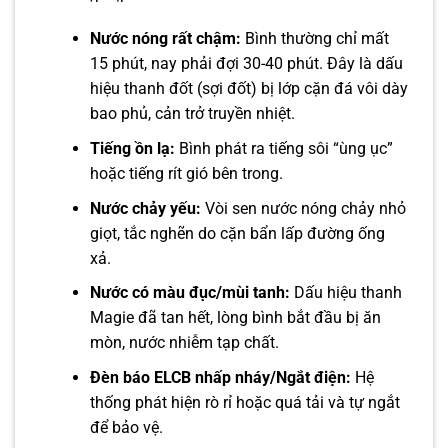
Nước nóng rất chậm:
Bình thường chỉ mất
15 phút, nay phải đợi 30-40 phút. Đây là dấu
hiệu thanh đốt (sợi đốt) bị lớp cặn đá vôi dày
bao phủ, cản trở truyền nhiệt.
Tiếng ồn lạ:
Bình phát ra tiếng sôi “ùng ục”
hoặc tiếng rít gió bên trong.
Nước chảy yếu:
Vòi sen nước nóng chảy nhỏ
giọt, tắc nghẽn do cặn bẩn lấp đường ống
xả.
Nước có màu đục/mùi tanh:
Dấu hiệu thanh
Magie đã tan hết, lòng bình bắt đầu bị ăn
mòn, nước nhiễm tạp chất.
Đèn báo ELCB nhấp nháy/Ngắt điện:
Hệ
thống phát hiện rò rỉ hoặc quá tải và tự ngắt
để bảo vệ.