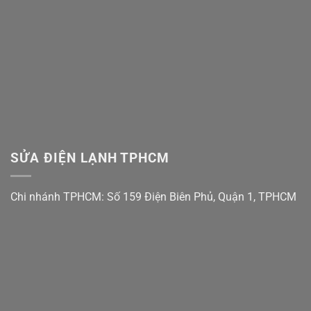
Bo
Mạch
Vẫn
Còn
Cứu
Được!
SỬA ĐIỆN LẠNH TPHCM
Chi nhánh TPHCM: Số 159 Điện Biên Phủ, Quận 1, TPHCM