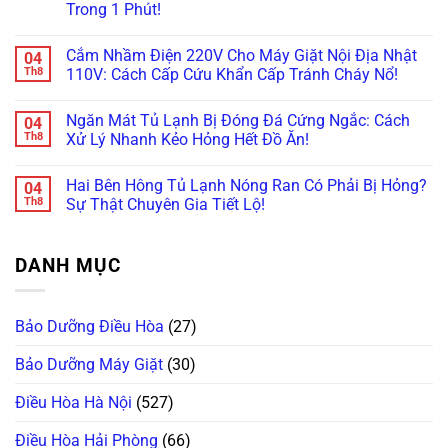
Trong 1 Phút!
Sấy
Nhiệt:
Giặt
Tại
Tránh
“Ông
Lồng
Sao
Không
Hiểm
Trùm”
Nghiêng
Máy
có
Họa
Nào
Nội
Giặt
Cắm Nhầm Điện 220V Cho Máy Giặt Nội Địa Nhật
04
bình
Cháy
Hay
Địa
Nội
luận
Th8
110V: Cách Cấp Cứu Khẩn Cấp Tránh Cháy Nổ!
Nổ!
Hỏng
Nhật:
Địa
ở
Vặt
Vì
Nhật
Máy
Không
Nhất?
Sao
Sấy
Giặt
có
Giá
Không
Ngăn Mát Tủ Lạnh Bị Đóng Đá Cứng Ngắc: Cách
04
Panasonic
bình
“Chát”
Khô?
Lồng
luận
Th8
Xử Lý Nhanh Kẻo Hỏng Hết Đồ Ăn!
Gấp
Bí
Nghiêng
ở
Đôi
Kíp
Báo
Cắm
Không
Lồng
Tự
Lỗi
Nhầm
có
Ngang?
Vệ
Hai Bên Hông Tủ Lạnh Nóng Ran Có Phải Bị Hỏng?
04
U11,
Điện
bình
Sinh
U12,
220V
luận
Th8
Sự Thật Chuyên Gia Tiết Lộ!
Hốc
H97?
Cho
ở
Gió
Giải
Máy
Ngăn
Không
Trong
Mã
Giặt
Mát
có
5
Nhanh
Nội
Tủ
bình
Phút!
DANH MỤC
Bảng
Địa
Lạnh
luận
Lỗi
Nhật
Bị
ở
Tiếng
110V:
Đóng
Hai
Nhật
Cách
Đá
Bên
Trong
Cấp
Cứng
Hông
Bảo Dưỡng Điều Hòa
(27)
1
Cứu
Ngắc:
Tủ
Phút!
Khẩn
Cách
Lạnh
Cấp
Xử
Nóng
Bảo Dưỡng Máy Giặt
(30)
Tránh
Lý
Ran
Cháy
Nhanh
Có
Nổ!
Kẻo
Phải
Điều Hòa Hà Nội
(527)
Hỏng
Bị
Hết
Hỏng?
Đồ
Sự
Điều Hòa Hải Phòng
(66)
Ăn!
Thật