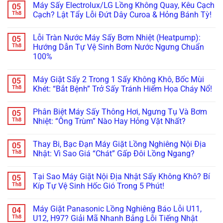
Máy Sấy Electrolux/LG Lồng Không Quay, Kêu Cạch
05
Vẫn
Lý
Khi
Miele
bình
Còn
Ngay
Bảo
Báo
luận
Th8
Cạch? Lật Tẩy Lỗi Đứt Dây Curoa & Hỏng Bánh Tỳ!
Cứu
Trước
Dưỡng
Lỗi
ở
Được!
Khi
Máy
WaterProof
Máy
Không
Quá
Giặt
System:
Giặt
có
Lỗi Tràn Nước Máy Sấy Bơm Nhiệt (Heatpump):
05
Muộn!
Bosch/Miele
Cẩn
Bosch
bình
Âm
Thận
Báo
luận
Th8
Hướng Dẫn Tự Vệ Sinh Bơm Nước Ngưng Chuẩn
Tủ
Mất
Lỗi
ở
100%
Sai
Vài
E18,
Máy
Cách!
Chục
E23
Sấy
Không
Triệu
Đứng
Electrolux/LG
có
Thay
Im?
Lồng
Máy Giặt Sấy 2 Trong 1 Sấy Không Khô, Bốc Mùi
05
bình
Bo
Gọi
Không
luận
Th8
Khét: “Bắt Bệnh” Trở Sấy Tránh Hiểm Họa Cháy Nổ!
Mạch!
Ngay
Quay,
ở
Thợ
Kêu
Lỗi
Không
“Trị”
Cạch
Tràn
có
Lỗi
Cạch?
Phân Biệt Máy Sấy Thông Hơi, Ngưng Tụ Và Bơm
05
Nước
bình
Bơm
Lật
Máy
luận
Th8
Nhiệt: “Ông Trùm” Nào Hay Hỏng Vặt Nhất?
Xả
Tẩy
Sấy
ở
Chuẩn
Lỗi
Bơm
Máy
Không
Châu
Đứt
Nhiệt
Giặt
có
Âu!
Dây
Thay Bi, Bạc Đạn Máy Giặt Lồng Nghiêng Nội Địa
05
(Heatpump):
Sấy
bình
Curoa
Hướng
2
luận
Th8
Nhật: Vì Sao Giá “Chát” Gấp Đôi Lồng Ngang?
&
Dẫn
Trong
ở
Hỏng
Tự
1
Phân
Không
Bánh
Vệ
Sấy
Biệt
có
Tỳ!
Tại Sao Máy Giặt Nội Địa Nhật Sấy Không Khô? Bí
05
Sinh
Không
Máy
bình
Bơm
Khô,
Sấy
luận
Th8
Kíp Tự Vệ Sinh Hốc Gió Trong 5 Phút!
Nước
Bốc
Thông
ở
Ngưng
Mùi
Hơi,
Thay
Không
Chuẩn
Khét:
Ngưng
Bi,
có
Máy Giặt Panasonic Lồng Nghiêng Báo Lỗi U11,
04
100%
“Bắt
Tụ
Bạc
bình
Bệnh”
Và
Đạn
luận
Th8
U12, H97? Giải Mã Nhanh Bảng Lỗi Tiếng Nhật
Trở
Bơm
Máy
ở