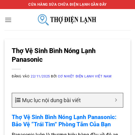
Bỏ
CỬA HÀNG SỬA CHỮA ĐIỆN LẠNH GẦN ĐÂY
qua
nội
dung
Thợ Vệ Sinh Bình Nóng Lạnh
Panasonic
ĐĂNG VÀO
22/11/2025
BỞI
CƠ NHIỆT ĐIỆN LẠNH VIỆT NAM
Mục lục nội dung bài viết
Thợ Vệ Sinh Bình Nóng Lạnh Panasonic:
Bảo Vệ “Trái Tim” Phòng Tắm Của Bạn
Panasonic luôn là thương hiệu hàng đầu về độ an