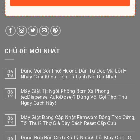
CHỦ ĐỀ MỚI NHẤT
Đừng Vội Gọi Thợ! Hướng Dẫn Tự Đọc Mã Lỗi H,
06
Th8
Nháy Chìa Khóa Trên Tủ Lạnh Nội Địa Nhật
Không
có
Máy Giặt Tịt Ngòi Không Bơm Xà Phòng
06
bình
luận
Th8
(ezDispense, AutoDose)? Đừng Vội Gọi Thợ, Thử
ở
Ngay Cách Này!
Đừng
Vội
Không
Gọi
có
Thợ!
Máy Giặt Đang Cập Nhật Firmware Bỗng Treo Cứng,
06
bình
Hướng
luận
Th8
Tối Thui? Thợ Già Bày Cách Reset Cấp Cứu!
Dẫn
ở
Tự
Máy
Không
Đọc
Giặt
có
Mã
Đừng Bực Bội! Cách Xử Lý Nhanh Lỗi Máy Giặt LG,
06
Tịt
bình
Lỗi