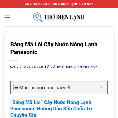
Bỏ
CỬA HÀNG SỬA CHỮA ĐIỆN LẠNH GẦN ĐÂY
qua
nội
dung
Bảng Mã Lỗi Cây Nước Nóng Lạnh
Panasonic
ĐĂNG VÀO
21/05/2026
BỞI
CƠ NHIỆT ĐIỆN LẠNH VIỆT NAM
Mục lục nội dung bài viết
“Bảng Mã Lỗi” Cây Nước Nóng Lạnh
Panasonic: Hướng Dẫn Sửa Chữa Từ
Chuyên Gia