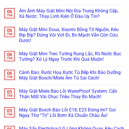
Xà
Giặt
Khóa
Không
Phòng
Đang
Trên
có
(ezDispense,
Cập
Ám Ảnh Máy Giặt Mini Nội Địa Trung Không Cấp,
06
Tủ
bình
AutoDose)?
Nhật
Lạnh
luận
Th8
Xả Nước: Thay Linh Kiện Ở Đâu Uy Tín?
Đừng
Firmware
ở
Nội
Vội
Bỗng
Đừng
Địa
Không
Gọi
Treo
Bực
Nhật
có
Thợ,
Cứng,
Máy Giặt Mini Doux, Xiaomi Bỗng Tịt Nguồn, Kêu
06
Bội!
bình
Thử
Tối
Cách
luận
Th8
Bíp Bíp? Đừng Vội Vứt Đi, Bo Mạch Vẫn Còn Cứu
Ngay
Thui?
Xử
ở
Cách
Thợ
Được!
Lý
Ám
Này!
Già
Nhanh
Ảnh
Bày
Không
Lỗi
Máy
Cách
có
Máy
Giặt
Máy Giặt Mini Treo Tường Rung Lắc, Rò Nước Bục
06
Reset
bình
Giặt
Mini
Cấp
luận
Th8
Tường? Xử Lý Ngay Trước Khi Quá Muộn!
LG,
Nội
ở
Cứu!
Samsung
Địa
Máy
Không
Không
Trung
Giặt
có
Kết
Không
Cảnh Báo: Rước Họa Xước Tủ Bếp Khi Bảo Dưỡng
06
Mini
bình
Nối
Cấp,
Doux,
luận
Th8
Máy Giặt Bosch/Miele Âm Tủ Sai Cách!
Được
Xả
Xiaomi
ở
Wifi
Nước:
Bỗng
Máy
Không
(Smart
Thay
Tịt
Giặt
có
ThinQ/SmartThings)
Linh
Máy Giặt Miele Báo Lỗi WaterProof System: Cẩn
05
Nguồn,
Mini
bình
Kiện
Kêu
Treo
luận
Th8
Thận Mất Vài Chục Triệu Thay Bo Mạch!
Ở
Bíp
Tường
ở
Đâu
Bíp?
Rung
Cảnh
Không
Uy
Đừng
Lắc,
Báo:
có
Tín?
Máy Giặt Bosch Báo Lỗi E18, E23 Đứng Im? Gọi
05
Vội
Rò
Rước
bình
Vứt
Nước
Họa
luận
Th8
Ngay Thợ “Trị” Lỗi Bơm Xả Chuẩn Châu Âu!
Đi,
Bục
Xước
ở
Bo
Tường?
Tủ
Máy
Không
Mạch
Xử
Bếp
Giặt
có
Máy Sấy Electrolux/LG Lồng Không Quay, Kêu Cạch
Vẫn
Lý
Khi
Miele
bình