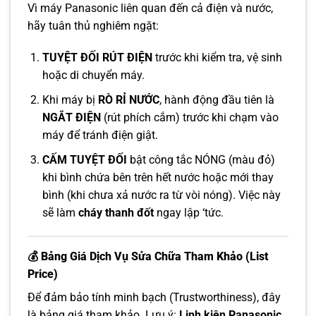
Vì máy Panasonic liên quan đến cả điện và nước,
hãy tuân thủ nghiêm ngặt:
TUYỆT ĐỐI RÚT ĐIỆN
trước khi kiểm tra, vệ sinh
hoặc di chuyển máy.
Khi máy bị
RÒ RỈ NƯỚC
, hành động đầu tiên là
NGẮT ĐIỆN
(rút phích cắm) trước khi chạm vào
máy để tránh điện giật.
CẤM TUYỆT ĐỐI
bật công tắc NÓNG (màu đỏ)
khi bình chứa bên trên hết nước hoặc mới thay
bình (khi chưa xả nước ra từ vòi nóng). Việc này
sẽ làm
cháy thanh đốt
ngay lập ‘tức.
💰 Bảng Giá Dịch Vụ Sửa Chữa Tham Khảo (List
Price)
Để đảm bảo tính minh bạch (Trustworthiness), đây
là bảng giá tham khảo. Lưu ý:
Linh kiện Panasonic