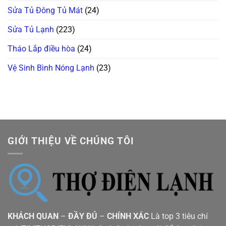
Sửa Tủ Đông Tủ Mát
(24)
Sửa Tủ Lạnh
(223)
Tháo Lắp điều hòa
(24)
Vệ Sinh Bình Nóng Lạnh
(23)
GIỚI THIỆU VỀ CHÚNG TÔI
KHÁCH QUAN
–
ĐẦY ĐỦ
–
CHÍNH XÁC
Là top 3 tiêu chí