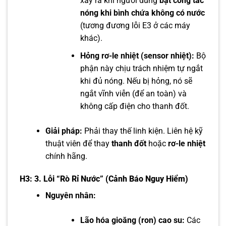
xảy ra khi người dùng
bật công tắc
nóng khi bình chứa không có nước
(tương đương lỗi E3 ở các máy
khác).
Hỏng rơ-le nhiệt (sensor nhiệt):
Bộ
phận này chịu trách nhiệm tự ngắt
khi đủ nóng. Nếu bị hỏng, nó sẽ
ngắt vĩnh viễn (để an toàn) và
không cấp điện cho thanh đốt.
Giải pháp:
Phải thay thế linh kiện. Liên hệ kỹ
thuật viên để thay
thanh đốt
hoặc
rơ-le nhiệt
chính hãng.
H3: 3. Lỗi “Rò Rỉ Nước” (Cảnh Báo Nguy Hiểm)
Nguyên nhân:
Lão hóa gioăng (ron) cao su:
Các