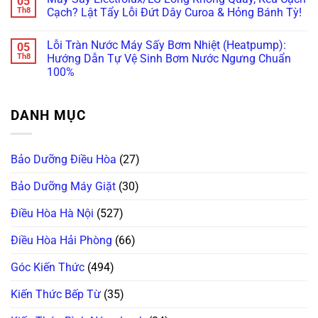
05
Còn
Ngay
Bảo
Báo
luận
Th8
Cạch? Lật Tẩy Lỗi Đứt Dây Curoa & Hỏng Bánh Tỳ!
Cứu
Trước
Dưỡng
Lỗi
ở
Được!
Khi
Máy
WaterProof
Máy
Không
Quá
Giặt
System:
Giặt
có
Lỗi Tràn Nước Máy Sấy Bơm Nhiệt (Heatpump):
05
Muộn!
Bosch/Miele
Cẩn
Bosch
bình
Âm
Thận
Báo
luận
Th8
Hướng Dẫn Tự Vệ Sinh Bơm Nước Ngưng Chuẩn
Tủ
Mất
Lỗi
ở
100%
Sai
Vài
E18,
Máy
Cách!
Chục
E23
Sấy
Không
Triệu
Đứng
Electrolux/LG
có
Thay
Im?
Lồng
bình
Bo
Gọi
Không
DANH MỤC
luận
Mạch!
Ngay
Quay,
ở
Thợ
Kêu
Lỗi
“Trị”
Cạch
Tràn
Lỗi
Cạch?
Nước
Bơm
Lật
Bảo Dưỡng Điều Hòa
(27)
Máy
Xả
Tẩy
Sấy
Chuẩn
Lỗi
Bơm
Châu
Đứt
Bảo Dưỡng Máy Giặt
(30)
Nhiệt
Âu!
Dây
(Heatpump):
Curoa
Hướng
Điều Hòa Hà Nội
(527)
&
Dẫn
Hỏng
Tự
Bánh
Vệ
Điều Hòa Hải Phòng
(66)
Tỳ!
Sinh
Bơm
Nước
Góc Kiến Thức
(494)
Ngưng
Chuẩn
100%
Kiến Thức Bếp Từ
(35)