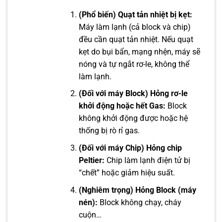
(Phổ biến) Quạt tản nhiệt bị kẹt:
Máy làm lạnh (cả block và chip)
đều cần quạt tản nhiệt. Nếu quạt
kẹt do bụi bẩn, mạng nhện, máy sẽ
nóng và tự ngắt rơ-le, không thể
làm lạnh.
(Đối với máy Block) Hỏng rơ-le
khởi động hoặc hết Gas:
Block
không khởi động được hoặc hệ
thống bị rò rỉ gas.
(Đối với máy Chip) Hỏng chip
Peltier:
Chip làm lạnh điện tử bị
“chết” hoặc giảm hiệu suất.
(Nghiêm trọng) Hỏng Block (máy
nén):
Block không chạy, cháy
cuộn…