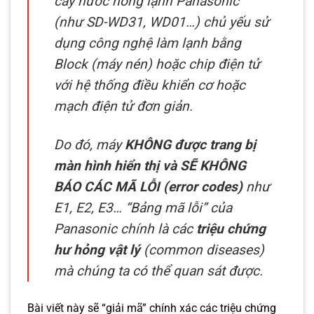
cây nước nóng lạnh Panasonic
(như SD-WD31, WD01…) chủ yếu sử
dụng công nghệ làm lạnh bằng
Block (máy nén) hoặc chip điện tử
với hệ thống điều khiển cơ hoặc
mạch điện tử đơn giản.
Do đó, máy
KHÔNG được trang bị
màn hình hiển thị và SẼ KHÔNG
BÁO CÁC MÃ LỖI (error codes)
như
E1, E2, E3… “Bảng mã lỗi” của
Panasonic chính là các
triệu chứng
hư hỏng vật lý
(common diseases)
mà chúng ta có thể quan sát được.
Bài viết này sẽ “giải mã” chính xác các triệu chứng