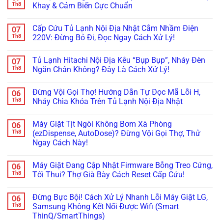
Inverter
Chỉnh
Đơ,
by-
luận
Th8
Khay & Cảm Biến Cực Chuẩn
Cực
Bản
Tối
Side
ở
Chuẩn
Lề
Đen?
Bị
Tủ
Không
&
Cách
Kẹt
Lạnh
có
Cấp Cứu Tủ Lạnh Nội Địa Nhật Cắm Nhầm Điện
07
Gioăng
Reset
Đá,
Không
bình
Cực
Cấp
Rỉ
Bơm
luận
Th8
220V: Đừng Bỏ Đi, Đọc Ngay Cách Xử Lý!
Chuẩn
Tốc
Nước
Nước
ở
Trị
Ra
Làm
Tủ
Không
Dứt
Cửa?
Đá:
Lạnh
có
Tủ Lạnh Hitachi Nội Địa Kêu “Bụp Bụp”, Nháy Đèn
07
Điểm
Mẹo
Mẹo
Không
bình
Tháo
Thông
Rơi
luận
Th8
Ngăn Chân Không? Đây Là Cách Xử Lý!
Cụm
Tắc
Đá:
ở
Đổ
Ống
Bí
Cấp
Không
Đá
&
Kíp
Cứu
có
Đừng Vội Gọi Thợ! Hướng Dẫn Tự Đọc Mã Lỗi H,
06
Vệ
Kiểm
Test
Tủ
bình
Sinh
Tra
Nhanh
Lạnh
luận
Th8
Nháy Chìa Khóa Trên Tủ Lạnh Nội Địa Nhật
Trong
Bơm
Motor
Nội
ở
5
Cực
Lật
Địa
Tủ
Không
Phút!
Chuẩn
Khay
Nhật
Lạnh
có
Máy Giặt Tịt Ngòi Không Bơm Xà Phòng
06
&
Cắm
Hitachi
bình
Cảm
Nhầm
Nội
luận
Th8
(ezDispense, AutoDose)? Đừng Vội Gọi Thợ, Thử
Biến
Điện
Địa
ở
Ngay Cách Này!
Cực
220V:
Kêu
Đừng
Chuẩn
Đừng
“Bụp
Vội
Không
Bỏ
Bụp”,
Gọi
có
Đi,
Nháy
Thợ!
Máy Giặt Đang Cập Nhật Firmware Bỗng Treo Cứng,
06
bình
Đọc
Đèn
Hướng
luận
Th8
Tối Thui? Thợ Già Bày Cách Reset Cấp Cứu!
Ngay
Ngăn
Dẫn
ở
Cách
Chân
Tự
Máy
Không
Xử
Không?
Đọc
Giặt
có
Lý!
Đây
Mã
Đừng Bực Bội! Cách Xử Lý Nhanh Lỗi Máy Giặt LG,
06
Tịt
bình
Là
Lỗi
Ngòi
luận
Th8
Samsung Không Kết Nối Được Wifi (Smart
Cách
H,
Không
ở
Xử
Nháy
ThinQ/SmartThings)
Bơm
Máy
Lý!
Chìa