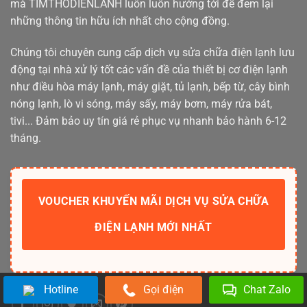
mà TIMTHODIENLANH luôn luôn hướng tới để đem lại
những thông tin hữu ích nhất cho cộng đồng.
Chúng tôi chuyên cung cấp dịch vụ sửa chữa điện lạnh lưu
động tại nhà xử lý tốt các vấn đề của thiết bị cơ điện lạnh
như điều hòa máy lạnh, máy giặt, tủ lạnh, bếp từ, cây bình
nóng lạnh, lò vi sóng, máy sấy, máy bơm, máy rửa bát,
tivi... Đảm bảo uy tín giá rẻ phục vụ nhanh bảo hành 6-12
tháng.
VOUCHER KHUYẾN MÃI DỊCH VỤ SỬA CHỮA
ĐIỆN LẠNH MỚI NHẤT
Hotline
Gọi điện
Chat Zalo