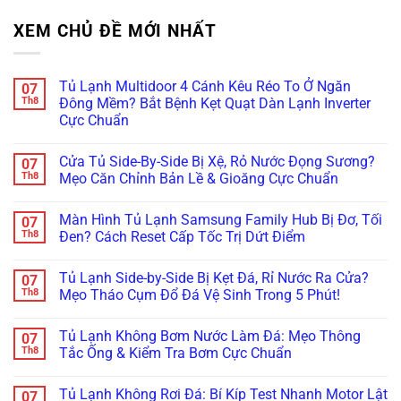
XEM CHỦ ĐỀ MỚI NHẤT
Tủ Lạnh Multidoor 4 Cánh Kêu Réo To Ở Ngăn
07
Th8
Đông Mềm? Bắt Bệnh Kẹt Quạt Dàn Lạnh Inverter
Cực Chuẩn
Không
có
Cửa Tủ Side-By-Side Bị Xệ, Rỏ Nước Đọng Sương?
07
bình
luận
Th8
Mẹo Căn Chỉnh Bản Lề & Gioăng Cực Chuẩn
ở
Tủ
Không
Lạnh
có
Màn Hình Tủ Lạnh Samsung Family Hub Bị Đơ, Tối
07
Multidoor
bình
4
luận
Th8
Đen? Cách Reset Cấp Tốc Trị Dứt Điểm
Cánh
ở
Kêu
Cửa
Không
Réo
Tủ
có
Tủ Lạnh Side-by-Side Bị Kẹt Đá, Rỉ Nước Ra Cửa?
07
To
Side-
bình
Ở
By-
luận
Th8
Mẹo Tháo Cụm Đổ Đá Vệ Sinh Trong 5 Phút!
Ngăn
Side
ở
Đông
Bị
Màn
Không
Mềm?
Xệ,
Hình
có
Tủ Lạnh Không Bơm Nước Làm Đá: Mẹo Thông
07
Bắt
Rỏ
Tủ
bình
Bệnh
Nước
Lạnh
luận
Th8
Tắc Ống & Kiểm Tra Bơm Cực Chuẩn
Kẹt
Đọng
Samsung
ở
Quạt
Sương?
Family
Tủ
Không
Dàn
Mẹo
Hub
Lạnh
có
Tủ Lạnh Không Rơi Đá: Bí Kíp Test Nhanh Motor Lật
07
Lạnh
Căn
Bị
Side-
bình