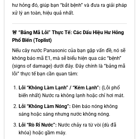
hư hỏng đó, giúp bạn “bắt bệnh” và đưa ra giải pháp
xử lý an toàn, hiệu quả nhất.
🚨 “Bảng Mã Lỗi” Thực Tế: Các Dấu Hiệu Hư Hỏng
Phổ Biến (Toplist)
Nếu cây nước Panasonic của bạn gặp vấn đề, nó sẽ
không báo mã E1, mà sẽ biểu hiện qua các “bệnh”
(signs of damage) dưới đây. Đây chính là “bảng mã
lỗi” thực tế bạn cần quan tâm:
Lỗi “Không Làm Lạnh” / “Kém Lạnh”:
(Lỗi phổ
biến nhất) Nước ra không lạnh hoặc chỉ hơi mát.
Lỗi “Không Làm Nóng”:
Đèn báo nóng không
sáng hoặc sáng nhưng nước không nóng.
Lỗi “Rò Rỉ Nước”:
Nước chảy ra từ vòi (dù đã
khóa) hoặc gầm máy.