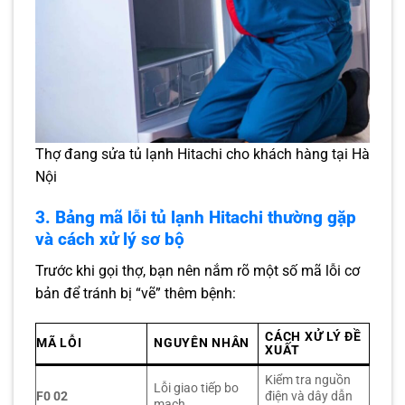
Thợ đang sửa tủ lạnh Hitachi cho khách hàng tại Hà
Nội
3. Bảng mã lỗi tủ lạnh Hitachi thường gặp
và cách xử lý sơ bộ
Trước khi gọi thợ, bạn nên nắm rõ một số mã lỗi cơ
bản để tránh bị “vẽ” thêm bệnh:
CÁCH XỬ LÝ ĐỀ
MÃ LỖI
NGUYÊN NHÂN
XUẤT
Kiểm tra nguồn
Lỗi giao tiếp bo
F0 02
điện và dây dẫn
mạch