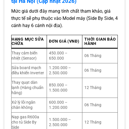
tại Hà Nội (Cập nhật 2026)
Mức giá dưới đây mang tính chất tham khảo, giá
thực tế sẽ phụ thuộc vào Model máy (Side By Side, 4
cánh hay 6 cánh nội địa).
HẠNG MỤC SỬA
THỜI GIAN BẢO
ĐƠN GIÁ (VNĐ)
CHỮA
HÀNH
Thay cảm biến
450.000 –
06 Tháng
nhiệt (Sensor)
650.000
Sửa board mạch
1.200.000 –
06 Tháng
điều khiển Inverter
2.500.000
Thay quạt dàn
850.000 –
lạnh (Hàng chuẩn
12 Tháng
1.500.000
hãng)
Xử lý lỗi ngăn
600.000 –
06 Tháng
chân không
1.200.000
Nạp gas R600a
1.500.000 –
cho tủ Side By
12 Tháng
2.500.000
Side