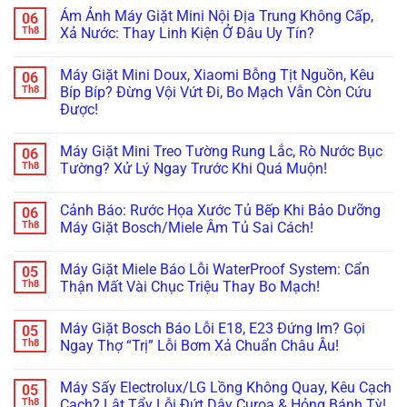
Trên
có
(ezDispense,
Cập
Ám Ảnh Máy Giặt Mini Nội Địa Trung Không Cấp,
06
Tủ
bình
AutoDose)?
Nhật
Lạnh
luận
Th8
Xả Nước: Thay Linh Kiện Ở Đâu Uy Tín?
Đừng
Firmware
ở
Nội
Vội
Bỗng
Đừng
Địa
Không
Gọi
Treo
Bực
Nhật
có
Thợ,
Cứng,
Máy Giặt Mini Doux, Xiaomi Bỗng Tịt Nguồn, Kêu
06
Bội!
bình
Thử
Tối
Cách
luận
Th8
Bíp Bíp? Đừng Vội Vứt Đi, Bo Mạch Vẫn Còn Cứu
Ngay
Thui?
Xử
ở
Cách
Thợ
Được!
Lý
Ám
Này!
Già
Nhanh
Ảnh
Bày
Không
Lỗi
Máy
Cách
có
Máy
Giặt
Máy Giặt Mini Treo Tường Rung Lắc, Rò Nước Bục
06
Reset
bình
Giặt
Mini
Cấp
luận
Th8
Tường? Xử Lý Ngay Trước Khi Quá Muộn!
LG,
Nội
ở
Cứu!
Samsung
Địa
Máy
Không
Không
Trung
Giặt
có
Kết
Không
Cảnh Báo: Rước Họa Xước Tủ Bếp Khi Bảo Dưỡng
06
Mini
bình
Nối
Cấp,
Doux,
luận
Th8
Máy Giặt Bosch/Miele Âm Tủ Sai Cách!
Được
Xả
Xiaomi
ở
Wifi
Nước:
Bỗng
Máy
Không
(Smart
Thay
Tịt
Giặt
có
ThinQ/SmartThings)
Linh
Máy Giặt Miele Báo Lỗi WaterProof System: Cẩn
05
Nguồn,
Mini
bình
Kiện
Kêu
Treo
luận
Th8
Thận Mất Vài Chục Triệu Thay Bo Mạch!
Ở
Bíp
Tường
ở
Đâu
Bíp?
Rung
Cảnh
Không
Uy
Đừng
Lắc,
Báo:
có
Tín?
Máy Giặt Bosch Báo Lỗi E18, E23 Đứng Im? Gọi
05
Vội
Rò
Rước
bình
Vứt
Nước
Họa
luận
Th8
Ngay Thợ “Trị” Lỗi Bơm Xả Chuẩn Châu Âu!
Đi,
Bục
Xước
ở
Bo
Tường?
Tủ
Máy
Không
Mạch
Xử
Bếp
Giặt
có
Máy Sấy Electrolux/LG Lồng Không Quay, Kêu Cạch
05
Vẫn
Lý
Khi
Miele
bình
Còn
Ngay
Bảo
Báo
luận
Th8
Cạch? Lật Tẩy Lỗi Đứt Dây Curoa & Hỏng Bánh Tỳ!