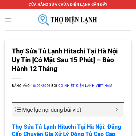
Bỏ
CỬA HÀNG SỬA CHỮA ĐIỆN LẠNH GẦN ĐÂY
qua
nội
dung
Thợ Sửa Tủ Lạnh Hitachi Tại Hà Nội
Uy Tín [Có Mặt Sau 15 Phút] – Bảo
Hành 12 Tháng
ĐĂNG VÀO
10/02/2026
BỞI
CƠ NHIỆT ĐIỆN LẠNH VIỆT NAM
Mục lục nội dung bài viết
Thợ Sửa Tủ Lạnh Hitachi Tại Hà Nội: Đẳng
Cấp Chuyên Gia Xử Lý Dòng Tủ Cao Cấp