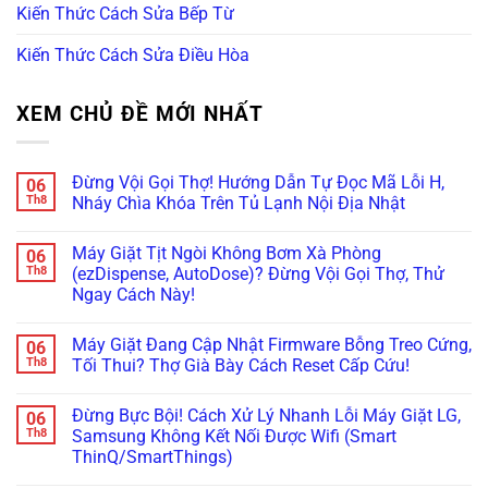
Kiến Thức Cách Sửa Bếp Từ
Kiến Thức Cách Sửa Điều Hòa
XEM CHỦ ĐỀ MỚI NHẤT
Đừng Vội Gọi Thợ! Hướng Dẫn Tự Đọc Mã Lỗi H,
06
Th8
Nháy Chìa Khóa Trên Tủ Lạnh Nội Địa Nhật
Không
có
Máy Giặt Tịt Ngòi Không Bơm Xà Phòng
06
bình
luận
Th8
(ezDispense, AutoDose)? Đừng Vội Gọi Thợ, Thử
ở
Ngay Cách Này!
Đừng
Vội
Không
Gọi
có
Thợ!
Máy Giặt Đang Cập Nhật Firmware Bỗng Treo Cứng,
06
bình
Hướng
luận
Th8
Tối Thui? Thợ Già Bày Cách Reset Cấp Cứu!
Dẫn
ở
Tự
Máy
Không
Đọc
Giặt
có
Mã
Đừng Bực Bội! Cách Xử Lý Nhanh Lỗi Máy Giặt LG,
06
Tịt
bình
Lỗi
Ngòi
luận
Th8
Samsung Không Kết Nối Được Wifi (Smart
H,
Không
ở
Nháy
ThinQ/SmartThings)
Bơm
Máy
Chìa
Xà
Giặt
Khóa
Không
Phòng
Đang