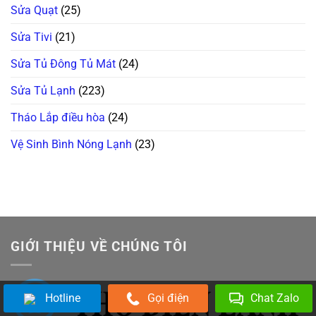
Sửa Quạt
(25)
Sửa Tivi
(21)
Sửa Tủ Đông Tủ Mát
(24)
Sửa Tủ Lạnh
(223)
Tháo Lắp điều hòa
(24)
Vệ Sinh Bình Nóng Lạnh
(23)
GIỚI THIỆU VỀ CHÚNG TÔI
Hotline
Gọi điện
Chat Zalo