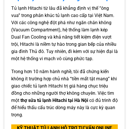
Tủ lạnh Hitachi từ lâu đã khẳng định vị thế “ông
vua” trong phân khúc tủ lạnh cao cấp tại Việt Nam.
Với các công nghệ đột phá như ngăn chân không
(Vacuum Compartment), hệ thống làm lạnh kép
Dual Fan Cooling và khả năng tiết kiệm điện vượt
trội, Hitachi là niềm tự hào trong gian bếp của nhiều
gia đình Thủ đô. Tuy nhiên, đi kèm với sự hiện đại là
một hệ thống vi mạch vô cùng phức tạp.
Trong hơn 10 năm hành nghề, tôi đã chứng kiến
không ít trường hợp chủ nhà “tiền mất tật mang” khi
giao chiếc tủ lạnh Hitachi trị giá hàng chục triệu
đồng cho những người thợ không chuyên. Việc tìm
một
thợ sửa tủ lạnh Hitachi tại Hà Nội
có đủ trình độ
để hiểu thấu cấu trúc dòng máy này là cực kỳ quan
trọng.
KỸ THUẬT TỦ LẠNH HỖ TRỢ TƯ VẤN ONLINE