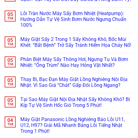
Cứu
Trước
Dưỡng
Lỗi
ở
Được!
Khi
Máy
WaterProof
Máy
Không
Quá
Giặt
System:
Giặt
có
Lỗi Tràn Nước Máy Sấy Bơm Nhiệt (Heatpump):
05
Muộn!
Bosch/Miele
Cẩn
Bosch
bình
Âm
Thận
Báo
luận
Th8
Hướng Dẫn Tự Vệ Sinh Bơm Nước Ngưng Chuẩn
Tủ
Mất
Lỗi
ở
100%
Sai
Vài
E18,
Máy
Cách!
Chục
E23
Sấy
Không
Triệu
Đứng
Electrolux/LG
có
Thay
Im?
Lồng
Máy Giặt Sấy 2 Trong 1 Sấy Không Khô, Bốc Mùi
05
bình
Bo
Gọi
Không
luận
Th8
Khét: “Bắt Bệnh” Trở Sấy Tránh Hiểm Họa Cháy Nổ!
Mạch!
Ngay
Quay,
ở
Thợ
Kêu
Lỗi
Không
“Trị”
Cạch
Tràn
có
Lỗi
Cạch?
Phân Biệt Máy Sấy Thông Hơi, Ngưng Tụ Và Bơm
05
Nước
bình
Bơm
Lật
Máy
luận
Th8
Nhiệt: “Ông Trùm” Nào Hay Hỏng Vặt Nhất?
Xả
Tẩy
Sấy
ở
Chuẩn
Lỗi
Bơm
Máy
Không
Châu
Đứt
Nhiệt
Giặt
có
Âu!
Dây
Thay Bi, Bạc Đạn Máy Giặt Lồng Nghiêng Nội Địa
05
(Heatpump):
Sấy
bình
Curoa
Hướng
2
luận
Th8
Nhật: Vì Sao Giá “Chát” Gấp Đôi Lồng Ngang?
&
Dẫn
Trong
ở
Hỏng
Tự
1
Phân
Không
Bánh
Vệ
Sấy
Biệt
có
Tỳ!
Tại Sao Máy Giặt Nội Địa Nhật Sấy Không Khô? Bí
05
Sinh
Không
Máy
bình
Bơm
Khô,
Sấy
luận
Th8
Kíp Tự Vệ Sinh Hốc Gió Trong 5 Phút!
Nước
Bốc
Thông
ở
Ngưng
Mùi
Hơi,
Thay
Không
Chuẩn
Khét:
Ngưng
Bi,
có
Máy Giặt Panasonic Lồng Nghiêng Báo Lỗi U11,
04
100%
“Bắt
Tụ
Bạc
bình
Bệnh”
Và
Đạn
luận
Th8
U12, H97? Giải Mã Nhanh Bảng Lỗi Tiếng Nhật
Trở
Bơm
Máy
ở
Trong 1 Phút!
Sấy
Nhiệt:
Giặt
Tại
Tránh
“Ông
Lồng
Sao
Không