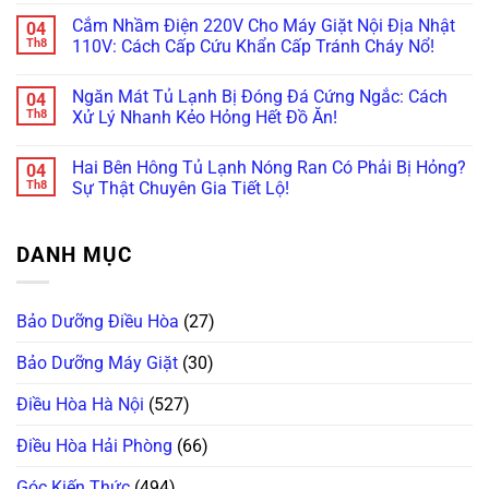
Hiểm
Trùm”
Nghiêng
Máy
có
Họa
Nào
Nội
Giặt
Cắm Nhầm Điện 220V Cho Máy Giặt Nội Địa Nhật
04
bình
Cháy
Hay
Địa
Nội
luận
Th8
110V: Cách Cấp Cứu Khẩn Cấp Tránh Cháy Nổ!
Nổ!
Hỏng
Nhật:
Địa
ở
Vặt
Vì
Nhật
Máy
Không
Nhất?
Sao
Sấy
Giặt
có
Giá
Không
Ngăn Mát Tủ Lạnh Bị Đóng Đá Cứng Ngắc: Cách
04
Panasonic
bình
“Chát”
Khô?
Lồng
luận
Th8
Xử Lý Nhanh Kẻo Hỏng Hết Đồ Ăn!
Gấp
Bí
Nghiêng
ở
Đôi
Kíp
Báo
Cắm
Không
Lồng
Tự
Lỗi
Nhầm
có
Ngang?
Vệ
Hai Bên Hông Tủ Lạnh Nóng Ran Có Phải Bị Hỏng?
04
U11,
Điện
bình
Sinh
U12,
220V
luận
Th8
Sự Thật Chuyên Gia Tiết Lộ!
Hốc
H97?
Cho
ở
Gió
Giải
Máy
Ngăn
Không
Trong
Mã
Giặt
Mát
có
5
Nhanh
Nội
Tủ
bình
Phút!
DANH MỤC
Bảng
Địa
Lạnh
luận
Lỗi
Nhật
Bị
ở
Tiếng
110V:
Đóng
Hai
Nhật
Cách
Đá
Bên
Trong
Cấp
Cứng
Hông
Bảo Dưỡng Điều Hòa
(27)
1
Cứu
Ngắc:
Tủ
Phút!
Khẩn
Cách
Lạnh
Cấp
Xử
Nóng
Bảo Dưỡng Máy Giặt
(30)
Tránh
Lý
Ran
Cháy
Nhanh
Có
Nổ!
Kẻo
Phải
Điều Hòa Hà Nội
(527)
Hỏng
Bị
Hết
Hỏng?
Đồ
Sự
Điều Hòa Hải Phòng
(66)
Ăn!
Thật
Chuyên
Gia
Góc Kiến Thức
(494)