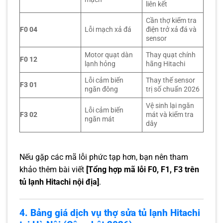
liên kết
Cần thợ kiểm tra
F0 04
Lỗi mạch xả đá
điện trở xả đá và
sensor
Motor quạt dàn
Thay quạt chính
F0 12
lạnh hỏng
hãng Hitachi
Lỗi cảm biến
Thay thế sensor
F3 01
ngăn đông
trị số chuẩn 2026
Vệ sinh lại ngăn
Lỗi cảm biến
F3 02
mát và kiểm tra
ngăn mát
dây
Nếu gặp các mã lỗi phức tạp hơn, bạn nên tham
khảo thêm bài viết
[Tổng hợp mã lỗi F0, F1, F3 trên
tủ lạnh Hitachi nội địa]
.
4. Bảng giá dịch vụ thợ sửa tủ lạnh Hitachi