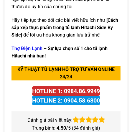
thước đo uy tín của chúng tôi.
Hãy tiếp tục theo dõi các bài viết hữu ích như
[Cách
sắp xếp thực phẩm trong tủ lạnh Hitachi Side By
Side]
để tối ưu hóa không gian lưu trữ nhé!
Thợ Điện Lạnh
– Sự lựa chọn số 1 cho tủ lạnh
Hitachi nhà bạn!
KỸ THUẬT TỦ LẠNH HỖ TRỢ TƯ VẤN ONLINE
24/24
HOTLINE 1: 0984.86.9949
HOTLINE 2: 0904.58.6800
Đánh giá bài viết này:
Trung bình:
4.50
/5 (
34
đánh giá)