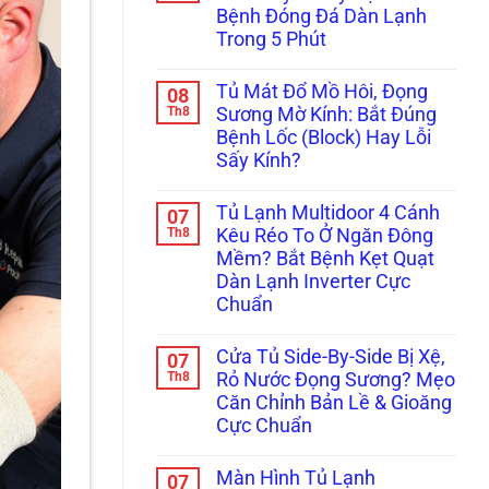
ở
Báo
Dứt
Bệnh Đóng Đá Dàn Lạnh
Tránh
Đèn
Điểm
Hỏng
Đỏ?
Không
Trong 5 Phút
Hóc
Tuyệt
Cần
Mất
Không
Chiêu
Thay
Hàng
có
Xử
Mới!
Tủ Mát Đổ Mồ Hôi, Đọng
08
Triệu
bình
Lý
Đồng:
luận
Th8
Kẹt
Sương Mờ Kính: Bắt Đúng
ở
Báo
Cảm
Bệnh Lốc (Block) Hay Lỗi
Tủ
Giá
Biến
Đông
Hợp
Chỉ
Sấy Kính?
Sanaky,
Đồng
Trong
Alaska
Không
Bảo
5
Bám
có
Dưỡng
Phút!
Tủ Lạnh Multidoor 4 Cánh
07
Tuyết
bình
Tủ
Dày
luận
Th8
Đông,
Kêu Réo To Ở Ngăn Đông
ở
Đặc?
Tủ
Mềm? Bắt Bệnh Kẹt Quạt
Tủ
Bắt
Mát
Mát
Bệnh
Cho
Dàn Lạnh Inverter Cực
Đổ
Đóng
Nhà
Chuẩn
Mồ
Đá
Hàng
Hôi,
Dàn
Không
Đọng
Lạnh
có
Sương
Trong
Cửa Tủ Side-By-Side Bị Xệ,
07
bình
Mờ
5
luận
Th8
Rỏ Nước Đọng Sương? Mẹo
Kính:
Phút
ở
Bắt
Căn Chỉnh Bản Lề & Gioăng
Tủ
Đúng
Lạnh
Cực Chuẩn
Bệnh
Multidoor
Lốc
4
Không
(Block)
Cánh
có
Hay
Màn Hình Tủ Lạnh
07
Kêu
bình