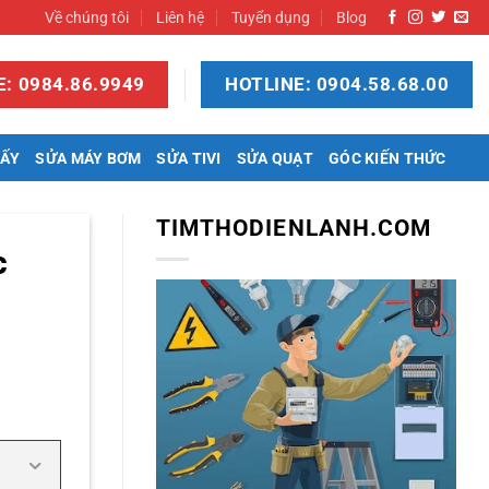
Về chúng tôi
Liên hệ
Tuyển dụng
Blog
: 0984.86.9949
HOTLINE: 0904.58.68.00
SẤY
SỬA MÁY BƠM
SỬA TIVI
SỬA QUẠT
GÓC KIẾN THỨC
TIMTHODIENLANH.COM
c