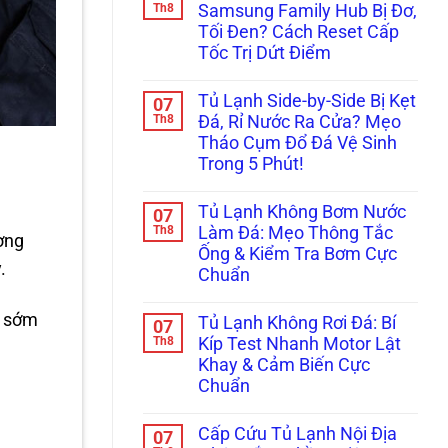
Lỗi
Réo
luận
Th8
Samsung Family Hub Bị Đơ,
Sấy
ở
To
Kính?
Tối Đen? Cách Reset Cấp
Cửa
Ở
Tủ
Ngăn
Tốc Trị Dứt Điểm
Side-
Đông
By-
Không
Mềm?
Side
có
Bắt
Tủ Lạnh Side-by-Side Bị Kẹt
07
Bị
bình
Bệnh
Xệ,
luận
Th8
Kẹt
Đá, Rỉ Nước Ra Cửa? Mẹo
ở
Rỏ
Quạt
Tháo Cụm Đổ Đá Vệ Sinh
Màn
Nước
Dàn
Hình
Đọng
Lạnh
Trong 5 Phút!
Tủ
Sương?
Inverter
Lạnh
Không
Mẹo
Cực
Samsung
có
Căn
Chuẩn
Tủ Lạnh Không Bơm Nước
07
Family
bình
Chỉnh
Hub
luận
Th8
Bản
Làm Đá: Mẹo Thông Tắc
ường
ở
Bị
Lề
Ống & Kiểm Tra Bơm Cực
Tủ
Đơ,
&
.
Lạnh
Tối
Gioăng
Chuẩn
Side-
Đen?
Cực
by-
Không
Cách
Chuẩn
Side
có
Reset
c sớm
Tủ Lạnh Không Rơi Đá: Bí
07
Bị
bình
Cấp
Kẹt
luận
Th8
Tốc
Kíp Test Nhanh Motor Lật
ở
Đá,
Trị
Khay & Cảm Biến Cực
Tủ
Rỉ
Dứt
Lạnh
Nước
Điểm
Chuẩn
Không
Ra
Bơm
Không
Cửa?
Nước
có
Mẹo
Cấp Cứu Tủ Lạnh Nội Địa
07
Làm
bình
Tháo