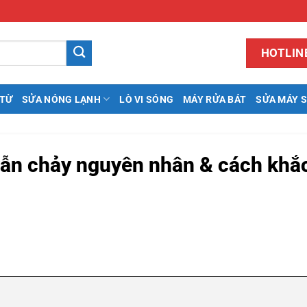
HOTLINE
 TỪ
SỬA NÓNG LẠNH
LÒ VI SÓNG
MÁY RỬA BÁT
SỬA MÁY 
vẫn chảy nguyên nhân & cách khắ