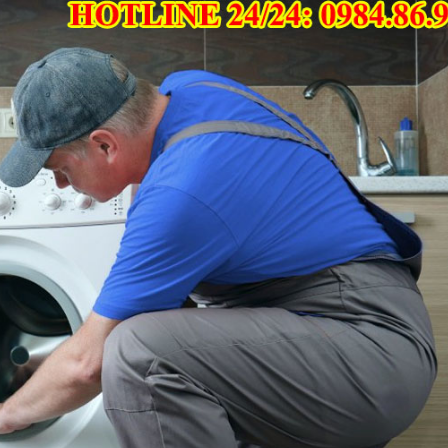
 hỗ trợ ngay – nhanh, chuẩn, uy tín
 Chuyên Gia!