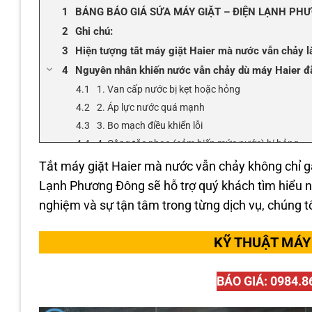
BẢNG BÁO GIÁ SỬA MÁY GIẶT – ĐIỆN LẠNH PH
Ghi chú:
Hiện tượng tắt máy giặt Haier mà nước vẫn chảy l
Nguyên nhân khiến nước vẫn chảy dù máy Haier đã
1. Van cấp nước bị kẹt hoặc hỏng
2. Áp lực nước quá mạnh
3. Bo mạch điều khiển lỗi
4. Công tắc phao (cảm biến mức nước) bị hỏng
5. Do thao tác người dùng
Tắt máy giặt Haier mà nước vẫn chảy không chỉ g
Cách khắc phục nhanh tại nhà – an toàn & hiệu quả
Lạnh Phương Đông sẽ hỗ trợ quý khách tìm hiểu 
1. Ngắt nguồn điện và khóa van cấp nước
nghiệm và sự tận tâm trong từng dịch vụ, chúng t
2. Vệ sinh lưới lọc van cấp nước
3. Kiểm tra áp lực nước
KỸ THUẬT MÁY 
4. Kiểm tra ống xả
5. Khởi động lại máy giặt
BÁO GIÁ: 0984.8
Khi nào nên gọi thợ chuyên nghiệp?
Đơn vị sửa máy giặt Haier chuyên nghiệp – nhanh 