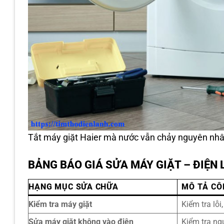
Tắt máy giặt Haier mà nước vẫn chảy nguyên nhâ
BẢNG BÁO GIÁ SỬA MÁY GIẶT – ĐIỆ
HẠNG MỤC SỬA CHỮA
MÔ TẢ CÔ
Kiểm tra máy giặt
Kiểm tra lỗi
Sửa máy giặt không vào điện
Kiểm tra ng