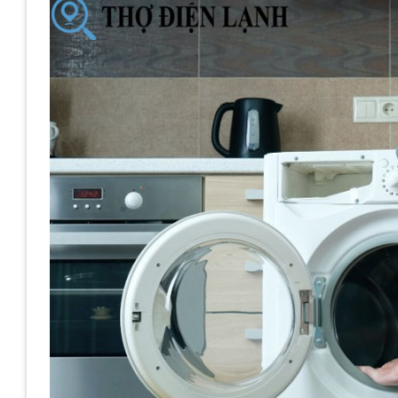
Liên hệ Điện Lạnh Phương Đông – Bạn sẽ nhận được
THÔNG TIN LIÊN HỆ VỚI CHÚNG TÔI:
🚨 Máy Giặt Hỏng? Khắc Phục Nhanh Chóng Cùng