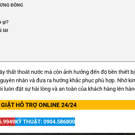
ƯƠNG ĐÔNG
à gì?
 tắt
ây thất thoát nước mà còn ảnh hưởng đến độ bền thiết bị
nguyên nhân và đưa ra hướng khắc phục phù hợp. Nhờ ki
ôi luôn đặt sự hài lòng và an toàn của khách hàng lên hà
GIẶT HỖ TRỢ ONLINE 24/24
6.9949
KỸ THUẬT: 0904.586800
chóng – uy tín