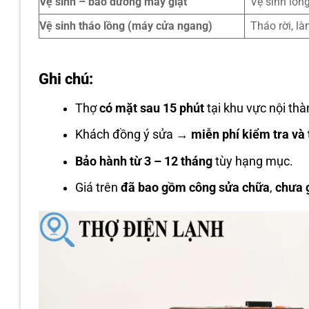
Vệ sinh – bảo dưỡng máy giặt
Vệ sinh lồn
Vệ sinh tháo lồng (máy cửa ngang)
Tháo rời, l
Ghi chú:
Thợ
có mặt sau 15 phút
tại khu vực nội thà
Khách đồng ý sửa →
miễn phí kiểm tra và 
Bảo hành từ 3 – 12 tháng
tùy hạng mục.
Giá trên
đã bao gồm công sửa chữa
,
chưa 