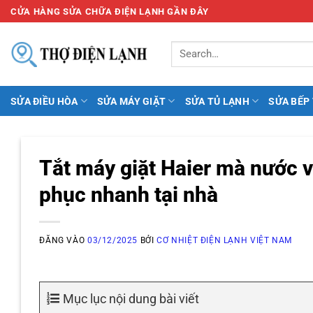
Bỏ
CỬA HÀNG SỬA CHỮA ĐIỆN LẠNH GẦN ĐÂY
qua
nội
dung
SỬA ĐIỀU HÒA
SỬA MÁY GIẶT
SỬA TỦ LẠNH
SỬA BẾP
Tắt máy giặt Haier mà nước 
phục nhanh tại nhà
ĐĂNG VÀO
03/12/2025
BỞI
CƠ NHIỆT ĐIỆN LẠNH VIỆT NAM
Mục lục nội dung bài viết