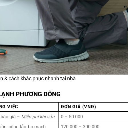
n & cách khắc phục nhanh tại nhà
N LẠNH PHƯƠNG ĐÔNG
NG VIỆC
ĐƠN GIÁ (VNĐ)
, báo giá –
Miễn phí khi sửa
0 – 50.000
uồn, công tắc, bo mạch
120.000 – 300.000