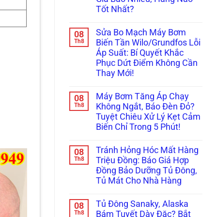
Người”
Dương
Hướng
Của
Tốt Nhất?
Năng
Dẫn
Thợ
Chảy
Thay
Không
Non
Yếu
Phớt
có
Tay!
Xìu?
Chịu
Sửa Bo Mạch Máy Bơm
08
bình
Cách
Nhiệt
luận
Th8
Biến Tần Wilo/Grundfos Lỗi
Chọn
Chuẩn
ở
&
Kỹ
Áp Suất: Bí Quyết Khắc
Ám
Lắp
Thuật
Ảnh
Phục Dứt Điểm Không Cần
Bơm
Tránh
Tiếng
Tăng
Chập
Thay Mới!
“Tạch
Áp
Cháy!
Tạch”?
Không
Nước
Nâng
có
Nóng
Cấp
Máy Bơm Tăng Áp Chạy
08
bình
(100°C)
Máy
luận
Th8
Chuẩn
Không Ngắt, Báo Đèn Đỏ?
Bơm
ở
Nhất!
Cơ
Tuyệt Chiêu Xử Lý Kẹt Cảm
Sửa
Lên
Bo
Biến Chỉ Trong 5 Phút!
Điện
Mạch
Tử
Máy
Không
Chống
Bơm
có
Ồn:
Tránh Hỏng Hóc Mất Hàng
08
Biến
bình
Giá
Tần
luận
Th8
Triệu Đồng: Báo Giá Hợp
Bao
ở
Wilo/Grundfos
Nhiêu,
Đồng Bảo Dưỡng Tủ Đông,
Máy
Lỗi
Hãng
Bơm
Áp
Tủ Mát Cho Nhà Hàng
Nào
Tăng
Suất:
Tốt
Áp
Không
Bí
Nhất?
Chạy
có
Quyết
Tủ Đông Sanaky, Alaska
08
Không
bình
Khắc
Ngắt,
luận
Th8
Phục
Bám Tuyết Dày Đặc? Bắt