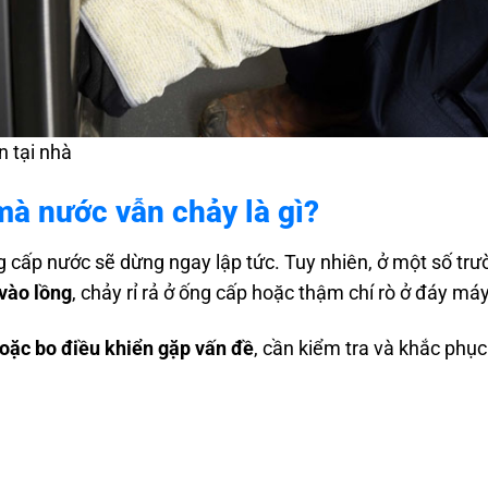
n tại nhà
mà nước vẫn chảy là gì?
g cấp nước sẽ dừng ngay lập tức. Tuy nhiên, ở một số tr
 vào lồng
, chảy rỉ rả ở ống cấp hoặc thậm chí rò ở đáy máy
oặc bo điều khiển gặp vấn đề
, cần kiểm tra và khắc phụ