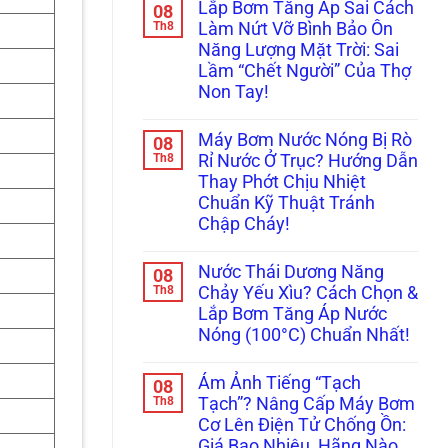
Lắp Bơm Tăng Áp Sai Cách
08
bình
luận
Th8
Làm Nứt Vỡ Bình Bảo Ôn
ở
Năng Lượng Mặt Trời: Sai
Máy
Bơm
Lầm “Chết Người” Của Thợ
Tăng
Non Tay!
Áp
Kêu
Không
To
có
Ám
Máy Bơm Nước Nóng Bị Rò
08
bình
Ảnh
luận
Th8
Rỉ Nước Ở Trục? Hướng Dẫn
Hàng
ở
Xóm?
Thay Phớt Chịu Nhiệt
Lắp
Tuyệt
Bơm
Chuẩn Kỹ Thuật Tránh
Chiêu
Tăng
Lót
Chập Cháy!
Áp
Cao
Sai
Không
Su
Cách
có
&
Làm
Nước Thái Dương Năng
08
bình
Lên
Nứt
luận
Th8
Đời
Chảy Yếu Xìu? Cách Chọn &
Vỡ
ở
Bi
Bình
Lắp Bơm Tăng Áp Nước
Máy
Koyo/SKF
Bảo
Bơm
Xịn
Nóng (100°C) Chuẩn Nhất!
Ôn
Nước
Chống
Năng
Nóng
Không
Ồn
Lượng
Bị
có
100%
Mặt
Ám Ảnh Tiếng “Tạch
08
Rò
bình
Trời:
Rỉ
luận
Th8
Tạch”? Nâng Cấp Máy Bơm
Sai
ở
Nước
Lầm
Cơ Lên Điện Tử Chống Ồn:
Nước
Ở
“Chết
Thái
Trục?
Giá Bao Nhiêu, Hãng Nào