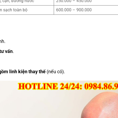
g, cặn, đường nước
250.000 – 450.000
àm sạch toàn bộ
600.000 – 900.000
nh.
tư vấn
.
gồm linh kiện thay thế
(nếu có).