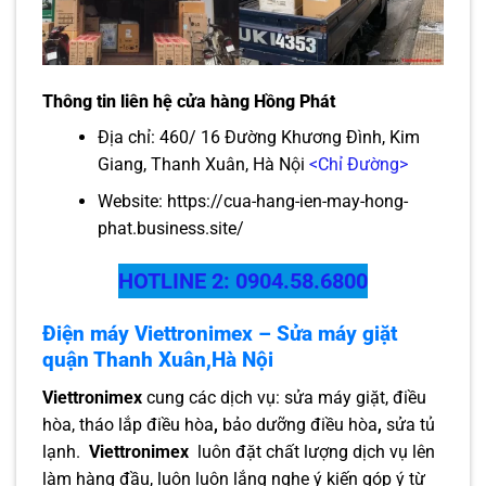
Thông tin liên hệ cửa hàng Hồng Phát
Địa chỉ: 460/ 16 Đường Khương Đình, Kim
Giang, Thanh Xuân, Hà Nội
<Chỉ Đường>
Website:
https://cua-hang-ien-may-hong-
phat.business.site/
HOTLINE 2: 0904.58.6800
Điện máy Viettronimex – Sửa máy giặt
quận Thanh Xuân,Hà Nội
Viettronimex
cung các dịch vụ: sửa máy giặt, điều
hòa, tháo lắp điều hòa
,
bảo dưỡng điều hòa
,
sửa tủ
lạnh.
Viettronimex
luôn đặt chất lượng dịch vụ lên
làm hàng đầu, luôn luôn lắng nghe ý kiến góp ý từ