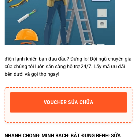
điện lạnh khiến bạn đau đầu? Đừng lo! Đội ngũ chuyên gia
của chúng tôi luôn sẵn sàng hỗ trợ 24/7. Lấy mã ưu đãi
bên dưới và gọi thợ ngay!
VOUCHER SỬA CHỮA
NHANH CHÓNG; MINH BẠCH; BẮT ĐÚNG BỆNH; SỬA