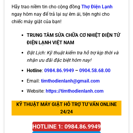
Hãy trao niềm tin cho cộng đồng
Thợ Điện Lạnh
ngay hôm nay để trả lại sự êm ái, tiện nghi cho
chiếc máy giặt của bạn!
TRUNG TÂM SỬA CHỮA CƠ NHIỆT ĐIỆN TỬ
ĐIỆN LẠNH VIỆT NAM
Đặt Lịch: Kỹ thuật kiểm tra hỗ trợ kịp thời và
nhận ưu đãi đặc biệt hôm nay!
Hotline
:
0984.86.9949
–
0904.58.68.00
Email:
timthodienlanh@gmail.com
Website:
https://timthodienlanh.com
KỸ THUẬT MÁY GIẶT HỖ TRỢ TƯ VẤN ONLINE
24/24
HOTLINE 1: 0984.86.9949