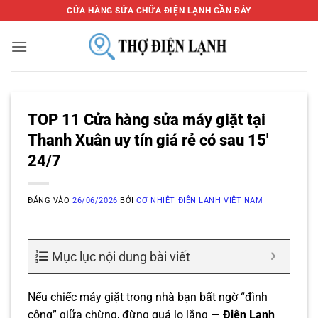
Bỏ
CỬA HÀNG SỬA CHỮA ĐIỆN LẠNH GẦN ĐÂY
qua
nội
dung
TOP 11 Cửa hàng sửa máy giặt tại
Thanh Xuân uy tín giá rẻ có sau 15′
24/7
ĐĂNG VÀO
26/06/2026
BỞI
CƠ NHIỆT ĐIỆN LẠNH VIỆT NAM
Mục lục nội dung bài viết
Nếu chiếc máy giặt trong nhà bạn bất ngờ “đình
công” giữa chừng, đừng quá lo lắng —
Điện Lạnh