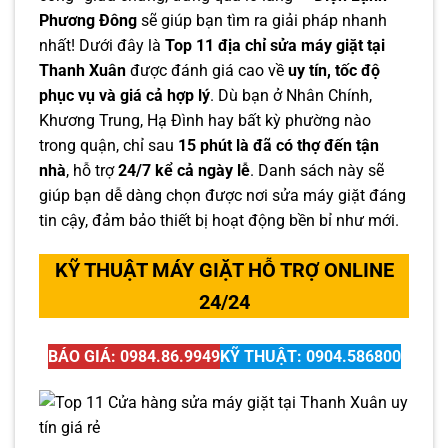
Phương Đông
sẽ giúp bạn tìm ra giải pháp nhanh
nhất! Dưới đây là
Top 11 địa chỉ sửa máy giặt tại
Thanh Xuân
được đánh giá cao về
uy tín, tốc độ
phục vụ và giá cả hợp lý
. Dù bạn ở Nhân Chính,
Khương Trung, Hạ Đình hay bất kỳ phường nào
trong quận, chỉ sau
15 phút là đã có thợ đến tận
nhà
, hỗ trợ
24/7 kể cả ngày lễ
. Danh sách này sẽ
giúp bạn dễ dàng chọn được nơi sửa máy giặt đáng
tin cậy, đảm bảo thiết bị hoạt động bền bỉ như mới.
KỸ THUẬT MÁY GIẶT HỖ TRỢ ONLINE
24/24
BÁO GIÁ: 0984.86.9949
KỸ THUẬT: 0904.586800