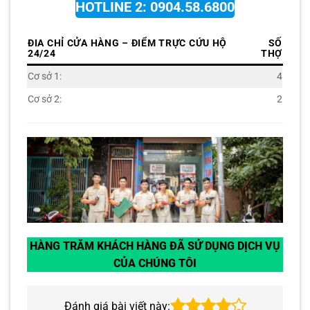
HOTLINE 2: 0904.58.6800
ĐIA CHỈ CỬA HÀNG – ĐIỂM TRỰC CỨU HỘ
SỐ
24/24
THỢ
Cơ sở 1:
4
Cơ sở 2:
2
HÀNG TRĂM KHÁCH HÀNG ĐÃ SỬ DỤNG DỊCH VỤ
CỦA CHÚNG TÔI
Đánh giá bài viết này: