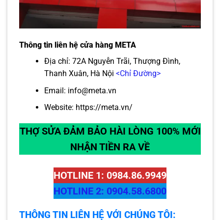
Thông tin liên hệ cửa hàng META
Địa chỉ: 72A Nguyễn Trãi, Thượng Đình,
Thanh Xuân, Hà Nội
<Chỉ Đường>
Email: info@meta.vn
Website:
https://meta.vn/
THỢ SỬA ĐẢM BẢO HÀI LÒNG 100% MỚI
NHẬN TIỀN RA VỀ
HOTLINE 1: 0984.86.9949
HOTLINE 2: 0904.58.6800
THÔNG TIN LIÊN HỆ VỚI CHÚNG TÔI: