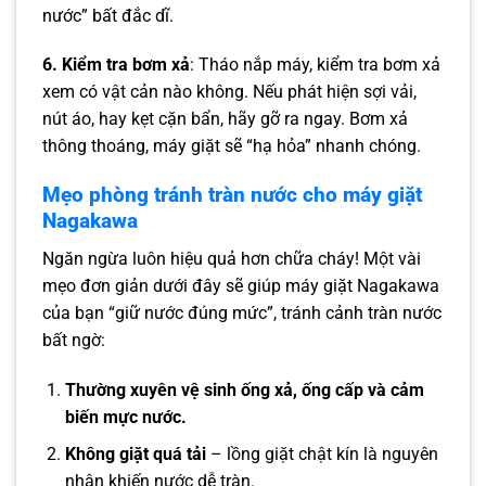
nước” bất đắc dĩ.
6. Kiểm tra bơm xả
: Tháo nắp máy, kiểm tra bơm xả
xem có vật cản nào không. Nếu phát hiện sợi vải,
nút áo, hay kẹt cặn bẩn, hãy gỡ ra ngay. Bơm xả
thông thoáng, máy giặt sẽ “hạ hỏa” nhanh chóng.
Mẹo phòng tránh tràn nước cho máy giặt
Nagakawa
Ngăn ngừa luôn hiệu quả hơn chữa cháy! Một vài
mẹo đơn giản dưới đây sẽ giúp máy giặt Nagakawa
của bạn “giữ nước đúng mức”, tránh cảnh tràn nước
bất ngờ:
Thường xuyên vệ sinh ống xả, ống cấp và cảm
biến mực nước.
Không giặt quá tải
– lồng giặt chật kín là nguyên
nhân khiến nước dễ tràn.