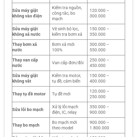
Kiểm tra nguồn,
Sửa máy giặt
120.000 –
công tắc, bo
không vào điện
300.000
mạch
Sửa máy giặt
Vệ sinh bộ lọc,
150.000 –
không xả nước
kiểm tra bơm xả
350.000
Thay bơm xả
Bơm xả mới
300.000 –
nước
100%
550.000
Thay van cấp
250.000 –
Van cấp đơn/đôi
nước
450.000
Sửa máy giặt
Kiểm tra motor,
150.000 –
không vắt
tụ đề, cảm biến
400.000
120.000 –
Thay tụ đề motor
Tụ đề mới
250.000
Xử lý lỗi mạch
350.000 –
Sửa lỗi bo mạch
điện, IC, relay
900.000
Bo mạch mới
900.000 –
Thay bo mạch
theo model
1.800.000