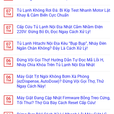
Kẹt
Đọng
Samsung
ở
Quạt
Sương?
Family
Tủ
Không
Dàn
Mẹo
Hub
Lạnh
có
Tủ Lạnh Không Rơi Đá: Bí Kíp Test Nhanh Motor Lật
07
Lạnh
Căn
Bị
Side-
bình
Inverter
Chỉnh
Đơ,
by-
luận
Th8
Khay & Cảm Biến Cực Chuẩn
Cực
Bản
Tối
Side
ở
Chuẩn
Lề
Đen?
Bị
Tủ
Không
&
Cách
Kẹt
Lạnh
có
Cấp Cứu Tủ Lạnh Nội Địa Nhật Cắm Nhầm Điện
07
Gioăng
Reset
Đá,
Không
bình
Cực
Cấp
Rỉ
Bơm
luận
Th8
220V: Đừng Bỏ Đi, Đọc Ngay Cách Xử Lý!
Chuẩn
Tốc
Nước
Nước
ở
Trị
Ra
Làm
Tủ
Không
Dứt
Cửa?
Đá:
Lạnh
có
Tủ Lạnh Hitachi Nội Địa Kêu “Bụp Bụp”, Nháy Đèn
07
Điểm
Mẹo
Mẹo
Không
bình
Tháo
Thông
Rơi
luận
Th8
Ngăn Chân Không? Đây Là Cách Xử Lý!
Cụm
Tắc
Đá:
ở
Đổ
Ống
Bí
Cấp
Không
Đá
&
Kíp
Cứu
có
Đừng Vội Gọi Thợ! Hướng Dẫn Tự Đọc Mã Lỗi H,
06
Vệ
Kiểm
Test
Tủ
bình
Sinh
Tra
Nhanh
Lạnh
luận
Th8
Nháy Chìa Khóa Trên Tủ Lạnh Nội Địa Nhật
Trong
Bơm
Motor
Nội
ở
5
Cực
Lật
Địa
Tủ
Không
Phút!
Chuẩn
Khay
Nhật
Lạnh
có
Máy Giặt Tịt Ngòi Không Bơm Xà Phòng
06
&
Cắm
Hitachi
bình
Cảm
Nhầm
Nội
luận
Th8
(ezDispense, AutoDose)? Đừng Vội Gọi Thợ, Thử
Biến
Điện
Địa
ở
Ngay Cách Này!
Cực
220V:
Kêu
Đừng
Chuẩn
Đừng
“Bụp
Vội
Không
Bỏ
Bụp”,
Gọi
có
Đi,
Nháy
Thợ!
Máy Giặt Đang Cập Nhật Firmware Bỗng Treo Cứng,
06
bình
Đọc
Đèn
Hướng
luận
Th8
Tối Thui? Thợ Già Bày Cách Reset Cấp Cứu!
Ngay
Ngăn
Dẫn
ở
Cách
Chân
Tự
Máy
Không
Xử
Không?
Đọc
Giặt
có
Lý!
Đây
Mã