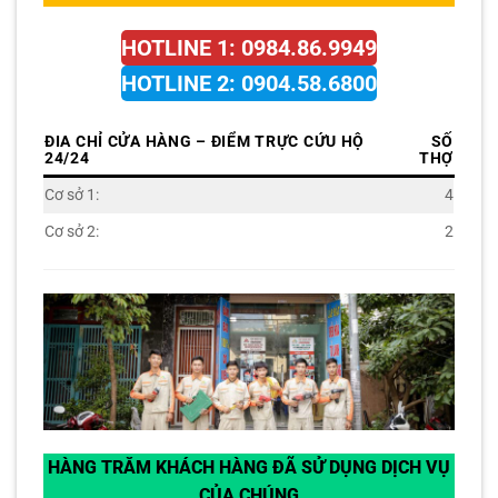
HOTLINE 1: 0984.86.9949
HOTLINE 2: 0904.58.6800
ĐIA CHỈ CỬA HÀNG – ĐIỂM TRỰC CỨU HỘ
SỐ
24/24
THỢ
Cơ sở 1:
4
Cơ sở 2:
2
HÀNG TRĂM KHÁCH HÀNG ĐÃ SỬ DỤNG DỊCH VỤ
CỦA CHÚNG