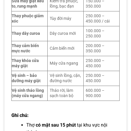
Sửa máy giặt kêu
Kiểm tra phuộc,
150.000 –
to, rung mạnh
lồng, bạc đạn
350.000
Thay phuộc giảm
250.000 –
Tùy đời máy
xóc
450.000 / cái
100.000 –
Thay dây curoa
Dây curoa mới
250.000
Thay cảm biến
200.000 –
Cảm biến mới
mực nước
350.000
Thay khóa cửa
250.000 –
Máy cửa ngang
máy giặt
450.000
Vệ sinh – bảo
Vệ sinh lồng, cặn,
250.000 –
dưỡng máy giặt
đường nước
450.000
Vệ sinh tháo lồng
Tháo rời, làm
600.000 –
(máy cửa ngang)
sạch toàn bộ
900.000
Ghi chú:
Thợ
có mặt sau 15 phút
tại khu vực nội