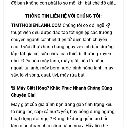
để bạn không còn phải lo sợ mỗi khi bật chế độ giặt.
THÔNG TIN LIÊN HỆ VỚI CHÚNG TÔI:
TIMTHODIENLANH.COM
Chúng tôi có đội ngũ kỹ
thuật viên đều được đào tạo tốt nghiệp các trường
chuyên ngành cơ nhiệt điện tử điện lạnh chuyên
sâu. Được thực hành hằng ngày vệ sinh bảo dưỡng,
lắp đặt gia cố, sửa chữa các thiết bị thường xuyên
như: Điều hòa máy lạnh, máy giặt, bếp từ hồng
ngoại, tủ lạnh, máy bơm nước, bình nóng lạnh, máy
sấy, lò vi sóng, quạt, tivi, máy rửa bát…
🚨 Máy Giặt Hỏng? Khắc Phục Nhanh Chóng Cùng
Chuyên Gia!
Máy giặt của gia đình bạn đang gặp tình trạng kêu
to rung lắc, cấp/xả nước yếu, hay bỗng dưng ngừng
hoạt động đột ngột? Đừng để đống quần áo bẩn
làm gián đoạn nhịp sống hằng ngày. Hãy liên hệ