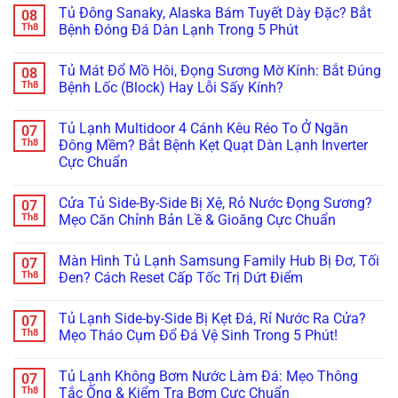
Tần
Bơm
có
Tủ Đông Sanaky, Alaska Bám Tuyết Dày Đặc? Bắt
08
Wilo/Grundfos
Tăng
bình
Lỗi
Áp
luận
Th8
Bệnh Đóng Đá Dàn Lạnh Trong 5 Phút
Áp
Chạy
ở
Suất:
Không
Tránh
Không
Bí
Ngắt,
Hỏng
có
Tủ Mát Đổ Mồ Hôi, Đọng Sương Mờ Kính: Bắt Đúng
08
Quyết
Báo
Hóc
bình
Khắc
Đèn
Mất
luận
Th8
Bệnh Lốc (Block) Hay Lỗi Sấy Kính?
Phục
Đỏ?
Hàng
ở
Dứt
Tuyệt
Triệu
Tủ
Không
Điểm
Chiêu
Đồng:
Đông
có
Tủ Lạnh Multidoor 4 Cánh Kêu Réo To Ở Ngăn
07
Không
Xử
Báo
Sanaky,
bình
Cần
Lý
Giá
Alaska
luận
Th8
Đông Mềm? Bắt Bệnh Kẹt Quạt Dàn Lạnh Inverter
Thay
Kẹt
Hợp
Bám
ở
Cực Chuẩn
Mới!
Cảm
Đồng
Tuyết
Tủ
Biến
Bảo
Dày
Mát
Không
Chỉ
Dưỡng
Đặc?
Đổ
có
Trong
Tủ
Bắt
Mồ
Cửa Tủ Side-By-Side Bị Xệ, Rỏ Nước Đọng Sương?
07
bình
5
Đông,
Bệnh
Hôi,
luận
Th8
Mẹo Căn Chỉnh Bản Lề & Gioăng Cực Chuẩn
Phút!
Tủ
Đóng
Đọng
ở
Mát
Đá
Sương
Tủ
Không
Cho
Dàn
Mờ
Lạnh
có
Nhà
Lạnh
Kính:
Màn Hình Tủ Lạnh Samsung Family Hub Bị Đơ, Tối
07
Multidoor
bình
Hàng
Trong
Bắt
4
luận
Th8
Đen? Cách Reset Cấp Tốc Trị Dứt Điểm
5
Đúng
Cánh
ở
Phút
Bệnh
Kêu
Cửa
Không
Lốc
Réo
Tủ
có
(Block)
Tủ Lạnh Side-by-Side Bị Kẹt Đá, Rỉ Nước Ra Cửa?
07
To
Side-
bình
Hay
Ở
By-
luận
Th8
Mẹo Tháo Cụm Đổ Đá Vệ Sinh Trong 5 Phút!
Lỗi
Ngăn
Side
ở
Sấy
Đông
Bị
Màn
Không
Kính?
Mềm?
Xệ,
Hình
có
Tủ Lạnh Không Bơm Nước Làm Đá: Mẹo Thông
07
Bắt
Rỏ
Tủ
bình
Bệnh
Nước
Lạnh
luận
Th8
Tắc Ống & Kiểm Tra Bơm Cực Chuẩn