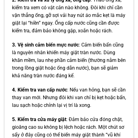
kiểm tra xem có vật cản nào không. Đôi khi chỉ cần
vặn thẳng ống, gỡ sợi vải hay nút áo mắc kẹt là máy
giặt lại “hiền” ngay. Ống cấp nước cũng cần được
kiểm tra, đảm bảo không gập, xoắn hoặc rách.
3. Vệ sinh cảm biến mực nước
: Cảm biến bẩn cũng
là nguyên nhân khiến máy giặt tràn nước. Dùng
khăn mềm, lau nhẹ phần cảm biến (thường nằm bên
trong lồng giặt hoặc ống dẫn nước), bạn sẽ giảm
khả năng tràn nước đáng kể.
4. Kiểm tra van cấp nước
: Nếu van hỏng, bạn sẽ cần
thay van mới. Nhưng đôi khi van chỉ bị kẹt hoặc bẩn,
lau sạch hoặc chỉnh lại vị trí là xong.
5. Kiểm tra cửa máy giặt
: Đảm bảo cửa đóng chặt,
gioăng cao su không bị lệch hoặc rách. Một chút sơ
sẩy ở đây cũng có thể biến máy giặt thành “vũ khí