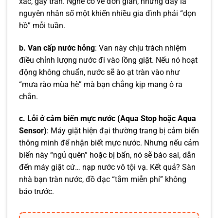
xác, gây tràn. Nghe có vẻ đơn giản, nhưng đây là
nguyên nhân số một khiến nhiều gia đình phải “dọn
hồ” mỗi tuần.
b. Van cấp nước hỏng
: Van này chịu trách nhiệm
điều chỉnh lượng nước đi vào lồng giặt. Nếu nó hoạt
động không chuẩn, nước sẽ ào ạt tràn vào như
“mưa rào mùa hè” mà bạn chẳng kịp mang ô ra
chắn.
c. Lỗi ở cảm biến mực nước (Aqua Stop hoặc Aqua
Sensor)
: Máy giặt hiện đại thường trang bị cảm biến
thông minh để nhận biết mực nước. Nhưng nếu cảm
biến này “ngủ quên” hoặc bị bẩn, nó sẽ báo sai, dẫn
đến máy giặt cứ… nạp nước vô tội vạ. Kết quả? Sàn
nhà bạn tràn nước, đồ đạc “tắm miễn phí” không
báo trước.