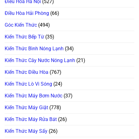
Điều Hòa Hà Nội
(527)
Đi,
Bục
Bo
Tường?
Mạch
Xử
Điều Hòa Hải Phòng
(66)
Vẫn
Lý
Còn
Ngay
Cứu
Trước
Góc Kiến Thức
(494)
Được!
Khi
Quá
Muộn!
Kiến Thức Bếp Từ
(35)
Kiến Thức Bình Nóng Lạnh
(34)
Kiến Thức Cây Nước Nóng Lạnh
(21)
Kiến Thức Điều Hòa
(767)
Kiến Thức Lò Vi Sóng
(24)
Kiến Thức Máy Bơm Nước
(37)
Kiến Thức Máy Giặt
(778)
Kiến Thức Máy Rửa Bát
(26)
Kiến Thức Máy Sấy
(26)