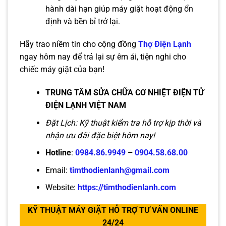
hành dài hạn giúp máy giặt hoạt động ổn
định và bền bỉ trở lại.
Hãy trao niềm tin cho cộng đồng
Thợ Điện Lạnh
ngay hôm nay để trả lại sự êm ái, tiện nghi cho
chiếc máy giặt của bạn!
TRUNG TÂM SỬA CHỮA CƠ NHIỆT ĐIỆN TỬ
ĐIỆN LẠNH VIỆT NAM
Đặt Lịch: Kỹ thuật kiểm tra hỗ trợ kịp thời và
nhận ưu đãi đặc biệt hôm nay!
Hotline
:
0984.86.9949
–
0904.58.68.00
Email:
timthodienlanh@gmail.com
Website:
https://timthodienlanh.com
KỸ THUẬT MÁY GIẶT HỖ TRỢ TƯ VẤN ONLINE
24/24