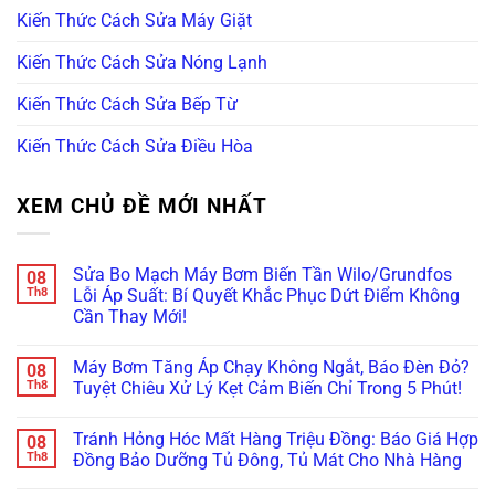
Kiến Thức Cách Sửa Máy Giặt
Kiến Thức Cách Sửa Nóng Lạnh
Kiến Thức Cách Sửa Bếp Từ
Kiến Thức Cách Sửa Điều Hòa
XEM CHỦ ĐỀ MỚI NHẤT
Sửa Bo Mạch Máy Bơm Biến Tần Wilo/Grundfos
08
Th8
Lỗi Áp Suất: Bí Quyết Khắc Phục Dứt Điểm Không
Cần Thay Mới!
Không
có
Máy Bơm Tăng Áp Chạy Không Ngắt, Báo Đèn Đỏ?
08
bình
luận
Th8
Tuyệt Chiêu Xử Lý Kẹt Cảm Biến Chỉ Trong 5 Phút!
ở
Sửa
Không
Bo
có
Tránh Hỏng Hóc Mất Hàng Triệu Đồng: Báo Giá Hợp
08
Mạch
bình
Máy
luận
Th8
Đồng Bảo Dưỡng Tủ Đông, Tủ Mát Cho Nhà Hàng
Bơm
ở
Biến
Máy
Không