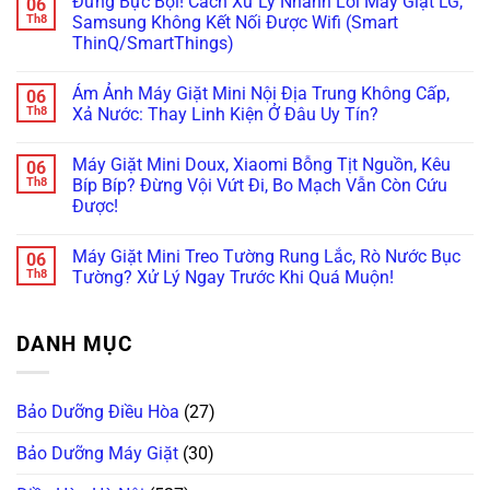
Đừng Bực Bội! Cách Xử Lý Nhanh Lỗi Máy Giặt LG,
06
Tịt
bình
Là
Lỗi
Ngòi
luận
Th8
Samsung Không Kết Nối Được Wifi (Smart
Cách
H,
Không
ở
Xử
Nháy
ThinQ/SmartThings)
Bơm
Máy
Lý!
Chìa
Xà
Giặt
Khóa
Không
Phòng
Đang
Trên
có
(ezDispense,
Cập
Ám Ảnh Máy Giặt Mini Nội Địa Trung Không Cấp,
06
Tủ
bình
AutoDose)?
Nhật
Lạnh
luận
Th8
Xả Nước: Thay Linh Kiện Ở Đâu Uy Tín?
Đừng
Firmware
ở
Nội
Vội
Bỗng
Đừng
Địa
Không
Gọi
Treo
Bực
Nhật
có
Thợ,
Cứng,
Máy Giặt Mini Doux, Xiaomi Bỗng Tịt Nguồn, Kêu
06
Bội!
bình
Thử
Tối
Cách
luận
Th8
Bíp Bíp? Đừng Vội Vứt Đi, Bo Mạch Vẫn Còn Cứu
Ngay
Thui?
Xử
ở
Cách
Thợ
Được!
Lý
Ám
Này!
Già
Nhanh
Ảnh
Bày
Không
Lỗi
Máy
Cách
có
Máy
Giặt
Máy Giặt Mini Treo Tường Rung Lắc, Rò Nước Bục
06
Reset
bình
Giặt
Mini
Cấp
luận
Th8
Tường? Xử Lý Ngay Trước Khi Quá Muộn!
LG,
Nội
ở
Cứu!
Samsung
Địa
Máy
Không
Không
Trung
Giặt
có
Kết
Không
Mini
bình
Nối
Cấp,
DANH MỤC
Doux,
luận
Được
Xả
Xiaomi
ở
Wifi
Nước:
Bỗng
Máy
(Smart
Thay
Tịt
Giặt
ThinQ/SmartThings)
Linh
Nguồn,
Mini
Kiện
Bảo Dưỡng Điều Hòa
(27)
Kêu
Treo
Ở
Bíp
Tường
Đâu
Bíp?
Rung
Uy
Bảo Dưỡng Máy Giặt
(30)
Đừng
Lắc,
Tín?
Vội
Rò
Vứt
Nước