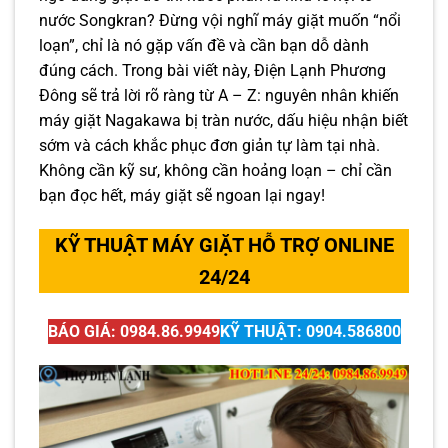
nước Songkran? Đừng vội nghĩ máy giặt muốn “nổi
loạn”, chỉ là nó gặp vấn đề và cần bạn dỗ dành
đúng cách. Trong bài viết này, Điện Lạnh Phương
Đông sẽ trả lời rõ ràng từ A – Z: nguyên nhân khiến
máy giặt Nagakawa bị tràn nước, dấu hiệu nhận biết
sớm và cách khắc phục đơn giản tự làm tại nhà.
Không cần kỹ sư, không cần hoảng loạn – chỉ cần
bạn đọc hết, máy giặt sẽ ngoan lại ngay!
KỸ THUẬT MÁY GIẶT HỖ TRỢ ONLINE
24/24
BÁO GIÁ: 0984.86.9949
KỸ THUẬT: 0904.586800