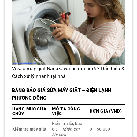
Vì sao máy giặt Nagakawa bị tràn nước? Dấu hiệu &
Cách xử lý nhanh tại nhà
BẢNG BÁO GIÁ SỬA MÁY GIẶT – ĐIỆN LẠNH
PHƯƠNG ĐÔNG
HẠNG MỤC SỬA
MÔ TẢ CÔNG
ĐƠN GIÁ (VNĐ)
CHỮA
VIỆC
Kiểm tra lỗi, báo
Kiểm tra máy giặt
giá –
Miễn phí
0 – 50.000
khi sửa