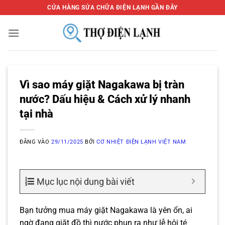
Bỏ
CỬA HÀNG SỬA CHỮA ĐIỆN LẠNH GẦN ĐÂY
qua
nội
dung
Vì sao máy giặt Nagakawa bị tràn
nước? Dấu hiệu & Cách xử lý nhanh
tại nhà
ĐĂNG VÀO
29/11/2025
BỞI
CƠ NHIỆT ĐIỆN LẠNH VIỆT NAM
Mục lục nội dung bài viết
Bạn tưởng mua máy giặt Nagakawa là yên ổn, ai
ngờ đang giặt đồ thì nước phun ra như lễ hội té