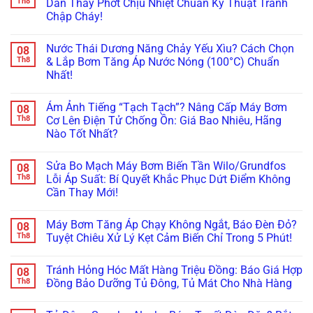
Th8
Dẫn Thay Phớt Chịu Nhiệt Chuẩn Kỹ Thuật Tránh
To
ở
Ám
Chập Cháy!
Lắp
Ảnh
Bơm
Hàng
Không
Tăng
Xóm?
có
Áp
Nước Thái Dương Năng Chảy Yếu Xìu? Cách Chọn
08
Tuyệt
bình
Sai
Chiêu
luận
Th8
& Lắp Bơm Tăng Áp Nước Nóng (100°C) Chuẩn
Cách
ở
Lót
Làm
Nhất!
Máy
Cao
Nứt
Bơm
Su
Vỡ
Không
Nước
&
Bình
có
Nóng
Lên
Ám Ảnh Tiếng “Tạch Tạch”? Nâng Cấp Máy Bơm
08
Bảo
bình
Bị
Đời
Ôn
luận
Th8
Cơ Lên Điện Tử Chống Ồn: Giá Bao Nhiêu, Hãng
Rò
Bi
ở
Năng
Rỉ
Koyo/SKF
Nào Tốt Nhất?
Nước
Lượng
Nước
Xịn
Thái
Mặt
Ở
Không
Chống
Dương
Trời:
Trục?
có
Ồn
Năng
Sai
Sửa Bo Mạch Máy Bơm Biến Tần Wilo/Grundfos
08
Hướng
bình
100%
Chảy
Lầm
Dẫn
luận
Th8
Lỗi Áp Suất: Bí Quyết Khắc Phục Dứt Điểm Không
Yếu
“Chết
ở
Thay
Xìu?
Người”
Cần Thay Mới!
Ám
Phớt
Cách
Của
Ảnh
Chịu
Chọn
Không
Thợ
Tiếng
Nhiệt
&
có
Non
“Tạch
Chuẩn
Máy Bơm Tăng Áp Chạy Không Ngắt, Báo Đèn Đỏ?
08
Lắp
bình
Tay!
Tạch”?
Kỹ
Bơm
luận
Th8
Tuyệt Chiêu Xử Lý Kẹt Cảm Biến Chỉ Trong 5 Phút!
Nâng
Thuật
ở
Tăng
Cấp
Tránh
Sửa
Áp
Không
Máy
Chập
Bo
Nước
có
Bơm
Cháy!
Tránh Hỏng Hóc Mất Hàng Triệu Đồng: Báo Giá Hợp
08
Mạch
Nóng
bình
Cơ
Máy
(100°C)
luận
Th8
Đồng Bảo Dưỡng Tủ Đông, Tủ Mát Cho Nhà Hàng
Lên
Bơm
ở
Chuẩn
Điện
Biến
Máy
Nhất!
Không
Tử
Tần
Bơm
có
Chống