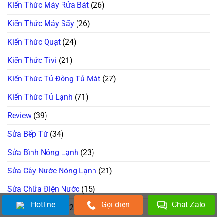
Kiến Thức Máy Rửa Bát
(26)
Kiến Thức Máy Sấy
(26)
Kiến Thức Quạt
(24)
Kiến Thức Tivi
(21)
Kiến Thức Tủ Đông Tủ Mát
(27)
Kiến Thức Tủ Lạnh
(71)
Review
(39)
Sửa Bếp Từ
(34)
Sửa Bình Nóng Lạnh
(23)
Sửa Cây Nước Nóng Lạnh
(21)
Sửa Chữa Điện Nước
(15)
Hotline
Gọi điện
Chat Zalo
Sửa Lò Vi Sóng
(22)