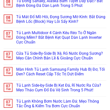
Tủ Đông Sanaky, Alaska Bám Tuyết Dày Đặc? Bắt
08
Wilo/Grundfos
Tăng
bình
Ồn:
Lỗi
Áp
luận
Th8
Bệnh Đóng Đá Dàn Lạnh Trong 5 Phút
Giá
Áp
Chạy
ở
Bao
Suất:
Không
Tránh
Không
Nhiêu,
Bí
Ngắt,
Hỏng
có
Hãng
Tủ Mát Đổ Mồ Hôi, Đọng Sương Mờ Kính: Bắt Đúng
08
Quyết
Báo
Hóc
bình
Nào
Khắc
Đèn
Mất
luận
Th8
Bệnh Lốc (Block) Hay Lỗi Sấy Kính?
Tốt
Phục
Đỏ?
Hàng
ở
Nhất?
Dứt
Tuyệt
Triệu
Tủ
Không
Điểm
Chiêu
Đồng:
Đông
có
Tủ Lạnh Multidoor 4 Cánh Kêu Réo To Ở Ngăn
07
Không
Xử
Báo
Sanaky,
bình
Cần
Lý
Giá
Alaska
luận
Th8
Đông Mềm? Bắt Bệnh Kẹt Quạt Dàn Lạnh Inverter
Thay
Kẹt
Hợp
Bám
ở
Cực Chuẩn
Mới!
Cảm
Đồng
Tuyết
Tủ
Biến
Bảo
Dày
Mát
Không
Chỉ
Dưỡng
Đặc?
Đổ
có
Trong
Tủ
Bắt
Mồ
Cửa Tủ Side-By-Side Bị Xệ, Rỏ Nước Đọng Sương?
07
bình
5
Đông,
Bệnh
Hôi,
luận
Th8
Mẹo Căn Chỉnh Bản Lề & Gioăng Cực Chuẩn
Phút!
Tủ
Đóng
Đọng
ở
Mát
Đá
Sương
Tủ
Không
Cho
Dàn
Mờ
Lạnh
có
Nhà
Lạnh
Kính:
Màn Hình Tủ Lạnh Samsung Family Hub Bị Đơ, Tối
07
Multidoor
bình
Hàng
Trong
Bắt
4
luận
Th8
Đen? Cách Reset Cấp Tốc Trị Dứt Điểm
5
Đúng
Cánh
ở
Phút
Bệnh
Kêu
Cửa
Không
Lốc
Réo
Tủ
có
(Block)
Tủ Lạnh Side-by-Side Bị Kẹt Đá, Rỉ Nước Ra Cửa?
07
To
Side-
bình
Hay
Ở
By-
luận
Th8
Mẹo Tháo Cụm Đổ Đá Vệ Sinh Trong 5 Phút!
Lỗi
Ngăn
Side
ở
Sấy
Đông
Bị
Màn
Không
Kính?
Mềm?
Xệ,
Hình
có
Tủ Lạnh Không Bơm Nước Làm Đá: Mẹo Thông
07
Bắt
Rỏ
Tủ
bình
Bệnh
Nước
Lạnh
luận
Th8
Tắc Ống & Kiểm Tra Bơm Cực Chuẩn
Kẹt
Đọng
Samsung
ở