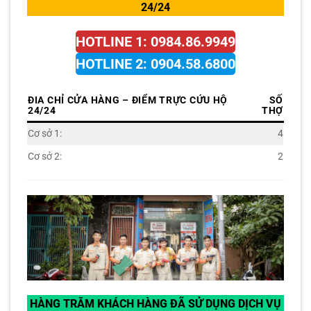
24/24
HOTLINE 1: 0984.86.9949
HOTLINE 2: 0904.58.6800
ĐIA CHỈ CỬA HÀNG – ĐIỂM TRỰC CỨU HỘ
SỐ
24/24
THỢ
Cơ sở 1:
4
Cơ sở 2:
2
HÀNG TRĂM KHÁCH HÀNG ĐÃ SỬ DỤNG DỊCH VỤ