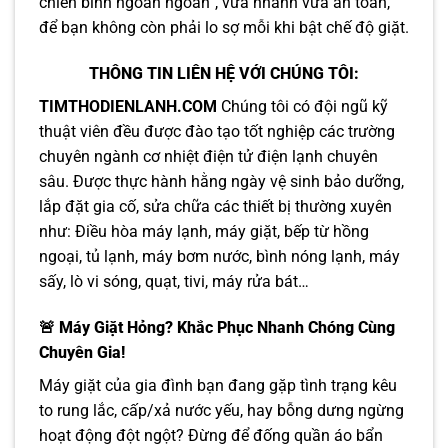
chiến binh ngoan ngoãn”, vừa nhanh vừa an toàn,
để bạn không còn phải lo sợ mỗi khi bật chế độ giặt.
THÔNG TIN LIÊN HỆ VỚI CHÚNG TÔI:
TIMTHODIENLANH.COM
Chúng tôi có đội ngũ kỹ
thuật viên đều được đào tạo tốt nghiệp các trường
chuyên ngành cơ nhiệt điện tử điện lạnh chuyên
sâu. Được thực hành hằng ngày vệ sinh bảo dưỡng,
lắp đặt gia cố, sửa chữa các thiết bị thường xuyên
như: Điều hòa máy lạnh, máy giặt, bếp từ hồng
ngoại, tủ lạnh, máy bơm nước, bình nóng lạnh, máy
sấy, lò vi sóng, quạt, tivi, máy rửa bát…
🚨 Máy Giặt Hỏng? Khắc Phục Nhanh Chóng Cùng
Chuyên Gia!
Máy giặt của gia đình bạn đang gặp tình trạng kêu
to rung lắc, cấp/xả nước yếu, hay bỗng dưng ngừng
hoạt động đột ngột? Đừng để đống quần áo bẩn