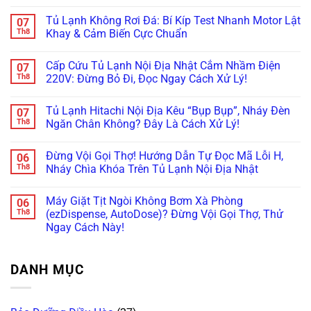
Quạt
Sương?
Family
Tủ
Không
Dàn
Mẹo
Hub
Lạnh
có
Tủ Lạnh Không Rơi Đá: Bí Kíp Test Nhanh Motor Lật
07
Lạnh
Căn
Bị
Side-
bình
Inverter
Chỉnh
Đơ,
by-
luận
Th8
Khay & Cảm Biến Cực Chuẩn
Cực
Bản
Tối
Side
ở
Chuẩn
Lề
Đen?
Bị
Tủ
Không
&
Cách
Kẹt
Lạnh
có
Cấp Cứu Tủ Lạnh Nội Địa Nhật Cắm Nhầm Điện
07
Gioăng
Reset
Đá,
Không
bình
Cực
Cấp
Rỉ
Bơm
luận
Th8
220V: Đừng Bỏ Đi, Đọc Ngay Cách Xử Lý!
Chuẩn
Tốc
Nước
Nước
ở
Trị
Ra
Làm
Tủ
Không
Dứt
Cửa?
Đá:
Lạnh
có
Tủ Lạnh Hitachi Nội Địa Kêu “Bụp Bụp”, Nháy Đèn
07
Điểm
Mẹo
Mẹo
Không
bình
Tháo
Thông
Rơi
luận
Th8
Ngăn Chân Không? Đây Là Cách Xử Lý!
Cụm
Tắc
Đá:
ở
Đổ
Ống
Bí
Cấp
Không
Đá
&
Kíp
Cứu
có
Đừng Vội Gọi Thợ! Hướng Dẫn Tự Đọc Mã Lỗi H,
06
Vệ
Kiểm
Test
Tủ
bình
Sinh
Tra
Nhanh
Lạnh
luận
Th8
Nháy Chìa Khóa Trên Tủ Lạnh Nội Địa Nhật
Trong
Bơm
Motor
Nội
ở
5
Cực
Lật
Địa
Tủ
Không
Phút!
Chuẩn
Khay
Nhật
Lạnh
có
Máy Giặt Tịt Ngòi Không Bơm Xà Phòng
06
&
Cắm
Hitachi
bình
Cảm
Nhầm
Nội
luận
Th8
(ezDispense, AutoDose)? Đừng Vội Gọi Thợ, Thử
Biến
Điện
Địa
ở
Ngay Cách Này!
Cực
220V:
Kêu
Đừng
Chuẩn
Đừng
“Bụp
Vội
Không
Bỏ
Bụp”,
Gọi
có
Đi,
Nháy
Thợ!
bình
Đọc
Đèn
Hướng
DANH MỤC
luận
Ngay
Ngăn
Dẫn
ở
Cách
Chân
Tự
Máy
Xử
Không?
Đọc
Giặt
Lý!
Đây
Mã
Tịt
Là
Lỗi