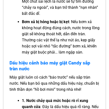
Một chút sai lệch là nước sẽ tự tìm đường
“chảy ra ngoài”, và bạn trở thành “nạn nhân”
bất đắc dĩ.
Bơm xả bị hỏng hoặc bị kẹt
: Nếu bơm xả
không hoạt động đúng cách, nước trong lồng
giặt sẽ không thoát hết, dẫn đến tràn.
Thường các vật thể lạ như nút áo, kẹp giấy
hoặc sợi vải nhỏ “tắc đường” bơm xả, khiến
máy giặt buộc phải… làm ngập sàn.
Dấu hiệu cảnh báo máy giặt Candy sắp
tràn nước
Máy giặt luôn có cách “báo trước” nếu sắp tràn
nước. Nếu bạn bỏ qua những dấu hiệu này, chuẩn bị
tinh thần dọn “hồ bơi mini” trong nhà nhé!
1. Nước chảy quá mức hoặc rò rỉ xung
quanh cửa
: Đây là dấu hiệu quá rõ ràng. Nếu