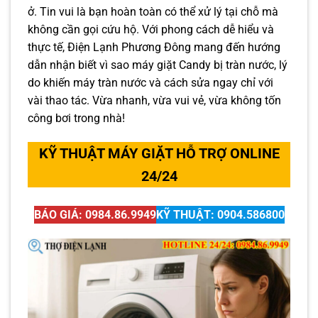
ở. Tin vui là bạn hoàn toàn có thể xử lý tại chỗ mà
không cần gọi cứu hộ. Với phong cách dễ hiểu và
thực tế, Điện Lạnh Phương Đông mang đến hướng
dẫn nhận biết vì sao máy giặt Candy bị tràn nước, lý
do khiến máy tràn nước và cách sửa ngay chỉ với
vài thao tác. Vừa nhanh, vừa vui vẻ, vừa không tốn
công bơi trong nhà!
KỸ THUẬT MÁY GIẶT HỖ TRỢ ONLINE
24/24
BÁO GIÁ: 0984.86.9949
KỸ THUẬT: 0904.586800