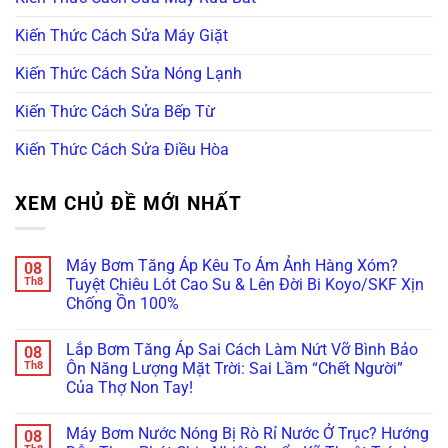
Kiến Thức Cách Sửa Máy Giặt
Kiến Thức Cách Sửa Nóng Lạnh
Kiến Thức Cách Sửa Bếp Từ
Kiến Thức Cách Sửa Điều Hòa
XEM CHỦ ĐỀ MỚI NHẤT
Máy Bơm Tăng Áp Kêu To Ám Ảnh Hàng Xóm?
08
Th8
Tuyệt Chiêu Lót Cao Su & Lên Đời Bi Koyo/SKF Xịn
Chống Ồn 100%
Không
có
Lắp Bơm Tăng Áp Sai Cách Làm Nứt Vỡ Bình Bảo
08
bình
luận
Th8
Ôn Năng Lượng Mặt Trời: Sai Lầm “Chết Người”
ở
Của Thợ Non Tay!
Máy
Bơm
Không
Tăng
có
Áp
Máy Bơm Nước Nóng Bị Rò Rỉ Nước Ở Trục? Hướng
08
bình
Kêu
luận