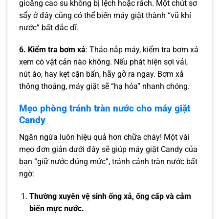
gioăng cao su không bị lệch hoặc rách. Một chút sơ
sẩy ở đây cũng có thể biến máy giặt thành “vũ khí
nước” bất đắc dĩ.
6. Kiểm tra bơm xả
: Tháo nắp máy, kiểm tra bơm xả
xem có vật cản nào không. Nếu phát hiện sợi vải,
nút áo, hay kẹt cặn bẩn, hãy gỡ ra ngay. Bơm xả
thông thoáng, máy giặt sẽ “hạ hỏa” nhanh chóng.
Mẹo phòng tránh tràn nước cho máy giặt
Candy
Ngăn ngừa luôn hiệu quả hơn chữa cháy! Một vài
mẹo đơn giản dưới đây sẽ giúp máy giặt Candy của
bạn “giữ nước đúng mức”, tránh cảnh tràn nước bất
ngờ:
Thường xuyên vệ sinh ống xả, ống cấp và cảm
biến mực nước.