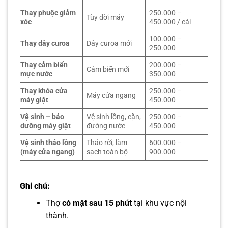
Thay phuộc giảm
250.000 –
Tùy đời máy
xóc
450.000 / cái
100.000 –
Thay dây curoa
Dây curoa mới
250.000
Thay cảm biến
200.000 –
Cảm biến mới
mực nước
350.000
Thay khóa cửa
250.000 –
Máy cửa ngang
máy giặt
450.000
Vệ sinh – bảo
Vệ sinh lồng, cặn,
250.000 –
dưỡng máy giặt
đường nước
450.000
Vệ sinh tháo lồng
Tháo rời, làm
600.000 –
(máy cửa ngang)
sạch toàn bộ
900.000
Ghi chú:
Thợ
có mặt sau 15 phút
tại khu vực nội
thành.