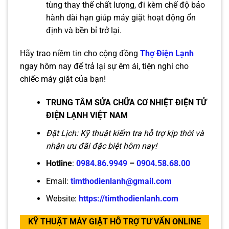
tùng thay thế chất lượng, đi kèm chế độ bảo
hành dài hạn giúp máy giặt hoạt động ổn
định và bền bỉ trở lại.
Hãy trao niềm tin cho cộng đồng
Thợ Điện Lạnh
ngay hôm nay để trả lại sự êm ái, tiện nghi cho
chiếc máy giặt của bạn!
TRUNG TÂM SỬA CHỮA CƠ NHIỆT ĐIỆN TỬ
ĐIỆN LẠNH VIỆT NAM
Đặt Lịch: Kỹ thuật kiểm tra hỗ trợ kịp thời và
nhận ưu đãi đặc biệt hôm nay!
Hotline
:
0984.86.9949
–
0904.58.68.00
Email:
timthodienlanh@gmail.com
Website:
https://timthodienlanh.com
KỸ THUẬT MÁY GIẶT HỖ TRỢ TƯ VẤN ONLINE