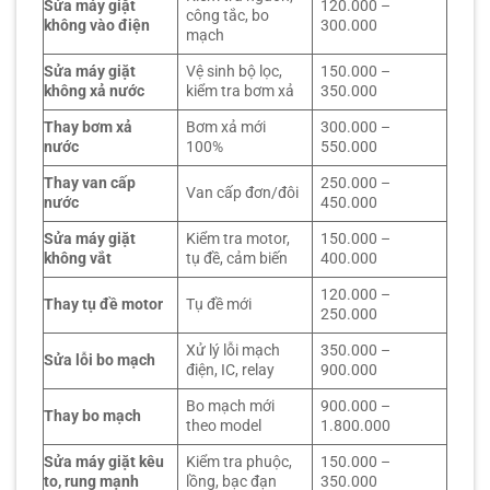
Sửa máy giặt
120.000 –
công tắc, bo
không vào điện
300.000
mạch
Sửa máy giặt
Vệ sinh bộ lọc,
150.000 –
không xả nước
kiểm tra bơm xả
350.000
Thay bơm xả
Bơm xả mới
300.000 –
nước
100%
550.000
Thay van cấp
250.000 –
Van cấp đơn/đôi
nước
450.000
Sửa máy giặt
Kiểm tra motor,
150.000 –
không vắt
tụ đề, cảm biến
400.000
120.000 –
Thay tụ đề motor
Tụ đề mới
250.000
Xử lý lỗi mạch
350.000 –
Sửa lỗi bo mạch
điện, IC, relay
900.000
Bo mạch mới
900.000 –
Thay bo mạch
theo model
1.800.000
Sửa máy giặt kêu
Kiểm tra phuộc,
150.000 –
to, rung mạnh
lồng, bạc đạn
350.000