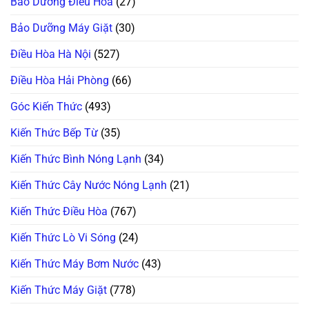
Bảo Dưỡng Điều Hòa
(27)
Ngòi
Cách
H,
Không
Xử
Nháy
Bơm
Lý!
Chìa
Bảo Dưỡng Máy Giặt
(30)
Xà
Khóa
Phòng
Trên
(ezDispense,
Điều Hòa Hà Nội
(527)
Tủ
AutoDose)?
Lạnh
Đừng
Nội
Vội
Điều Hòa Hải Phòng
(66)
Địa
Gọi
Nhật
Thợ,
Thử
Góc Kiến Thức
(493)
Ngay
Cách
Này!
Kiến Thức Bếp Từ
(35)
Kiến Thức Bình Nóng Lạnh
(34)
Kiến Thức Cây Nước Nóng Lạnh
(21)
Kiến Thức Điều Hòa
(767)
Kiến Thức Lò Vi Sóng
(24)
Kiến Thức Máy Bơm Nước
(43)
Kiến Thức Máy Giặt
(778)