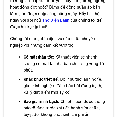
to rung lắc, cấp/xả nước yếu, hay bỗng dưng ngừng
hoạt động đột ngột? Đừng để đống quần áo bẩn
làm gián đoạn nhịp sống hằng ngày. Hãy liên hệ
ngay với đội ngũ
Thợ Điện Lạnh
của chúng tôi để
được hỗ trợ kịp thời!
Chúng tôi mang đến dịch vụ sửa chữa chuyên
nghiệp với những cam kết vượt trội:
Có mặt thần tốc:
Kỹ thuật viên sẽ nhanh
chóng có mặt tại nhà bạn chỉ trong vòng 15
phút.
Khắc phục triệt để:
Đội ngũ thợ lành nghề,
giàu kinh nghiệm đảm bảo bắt đúng bệnh,
xử lý dứt điểm mọi sự cố.
Báo giá minh bạch:
Chi phí luôn được thông
báo rõ ràng trước khi tiến hành sửa chữa,
tuyệt đối không phát sinh chi phí ẩn.