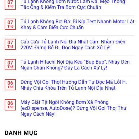
Tủ Lạnh Không Bơm Nước Làm Đá: Mẹo Thông
07
Bắt
Rỏ
Tủ
bình
Bệnh
Nước
Lạnh
luận
Th8
Tắc Ống & Kiểm Tra Bơm Cực Chuẩn
Kẹt
Đọng
Samsung
ở
Quạt
Sương?
Family
Tủ
Không
Dàn
Mẹo
Hub
Lạnh
có
Tủ Lạnh Không Rơi Đá: Bí Kíp Test Nhanh Motor Lật
07
Lạnh
Căn
Bị
Side-
bình
Inverter
Chỉnh
Đơ,
by-
luận
Th8
Khay & Cảm Biến Cực Chuẩn
Cực
Bản
Tối
Side
ở
Chuẩn
Lề
Đen?
Bị
Tủ
Không
&
Cách
Kẹt
Lạnh
có
Cấp Cứu Tủ Lạnh Nội Địa Nhật Cắm Nhầm Điện
07
Gioăng
Reset
Đá,
Không
bình
Cực
Cấp
Rỉ
Bơm
luận
Th8
220V: Đừng Bỏ Đi, Đọc Ngay Cách Xử Lý!
Chuẩn
Tốc
Nước
Nước
ở
Trị
Ra
Làm
Tủ
Không
Dứt
Cửa?
Đá:
Lạnh
có
Tủ Lạnh Hitachi Nội Địa Kêu “Bụp Bụp”, Nháy Đèn
07
Điểm
Mẹo
Mẹo
Không
bình
Tháo
Thông
Rơi
luận
Th8
Ngăn Chân Không? Đây Là Cách Xử Lý!
Cụm
Tắc
Đá:
ở
Đổ
Ống
Bí
Cấp
Không
Đá
&
Kíp
Cứu
có
Đừng Vội Gọi Thợ! Hướng Dẫn Tự Đọc Mã Lỗi H,
06
Vệ
Kiểm
Test
Tủ
bình
Sinh
Tra
Nhanh
Lạnh
luận
Th8
Nháy Chìa Khóa Trên Tủ Lạnh Nội Địa Nhật
Trong
Bơm
Motor
Nội
ở
5
Cực
Lật
Địa
Tủ
Không
Phút!
Chuẩn
Khay
Nhật
Lạnh
có
Máy Giặt Tịt Ngòi Không Bơm Xà Phòng
06
&
Cắm
Hitachi
bình
Cảm
Nhầm
Nội
luận
Th8
(ezDispense, AutoDose)? Đừng Vội Gọi Thợ, Thử
Biến
Điện
Địa
ở
Ngay Cách Này!
Cực
220V:
Kêu
Đừng
Chuẩn
Đừng
“Bụp
Vội
Không
Bỏ
Bụp”,
Gọi
có
Đi,
Nháy
Thợ!
bình
Đọc
Đèn
Hướng
DANH MỤC
luận
Ngay
Ngăn
Dẫn
ở
Cách
Chân
Tự