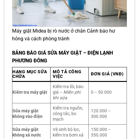
Máy giặt Midea bị rò nước ở chân Cảnh báo hư
hỏng và cách phòng tránh
BẢNG BÁO GIÁ SỬA MÁY GIẶT – ĐIỆN LẠNH
PHƯƠNG ĐÔNG
HẠNG MỤC SỬA
MÔ TẢ CÔNG
ĐƠN GIÁ (VNĐ)
CHỮA
VIỆC
Kiểm tra lỗi, báo
Kiểm tra máy giặt
giá –
Miễn phí
0 – 50.000
khi sửa
Kiểm tra nguồn,
Sửa máy giặt
120.000 –
công tắc, bo
không vào điện
300.000
mạch
Sửa máy giặt
Vệ sinh bộ lọc,
150.000 –
không xả nước
kiểm tra bơm xả
350.000