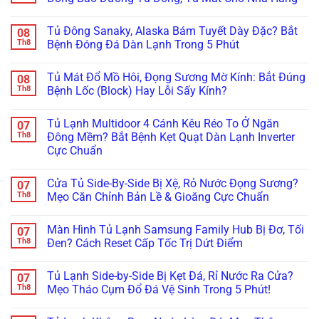
Bơm
ở
Chuẩn
Điện
Biến
Máy
Nhất!
Không
Tử
Tần
Bơm
có
Chống
Tủ Đông Sanaky, Alaska Bám Tuyết Dày Đặc? Bắt
08
Wilo/Grundfos
Tăng
bình
Ồn:
Lỗi
Áp
luận
Th8
Bệnh Đóng Đá Dàn Lạnh Trong 5 Phút
Giá
Áp
Chạy
ở
Bao
Suất:
Không
Tránh
Không
Nhiêu,
Bí
Ngắt,
Hỏng
có
Hãng
Tủ Mát Đổ Mồ Hôi, Đọng Sương Mờ Kính: Bắt Đúng
08
Quyết
Báo
Hóc
bình
Nào
Khắc
Đèn
Mất
luận
Th8
Bệnh Lốc (Block) Hay Lỗi Sấy Kính?
Tốt
Phục
Đỏ?
Hàng
ở
Nhất?
Dứt
Tuyệt
Triệu
Tủ
Không
Điểm
Chiêu
Đồng:
Đông
có
Tủ Lạnh Multidoor 4 Cánh Kêu Réo To Ở Ngăn
07
Không
Xử
Báo
Sanaky,
bình
Cần
Lý
Giá
Alaska
luận
Th8
Đông Mềm? Bắt Bệnh Kẹt Quạt Dàn Lạnh Inverter
Thay
Kẹt
Hợp
Bám
ở
Cực Chuẩn
Mới!
Cảm
Đồng
Tuyết
Tủ
Biến
Bảo
Dày
Mát
Không
Chỉ
Dưỡng
Đặc?
Đổ
có
Trong
Tủ
Bắt
Mồ
Cửa Tủ Side-By-Side Bị Xệ, Rỏ Nước Đọng Sương?
07
bình
5
Đông,
Bệnh
Hôi,
luận
Th8
Mẹo Căn Chỉnh Bản Lề & Gioăng Cực Chuẩn
Phút!
Tủ
Đóng
Đọng
ở
Mát
Đá
Sương
Tủ
Không
Cho
Dàn
Mờ
Lạnh
có
Nhà
Lạnh
Kính:
Màn Hình Tủ Lạnh Samsung Family Hub Bị Đơ, Tối
07
Multidoor
bình
Hàng
Trong
Bắt
4
luận
Th8
Đen? Cách Reset Cấp Tốc Trị Dứt Điểm
5
Đúng
Cánh
ở
Phút
Bệnh
Kêu
Cửa
Không
Lốc
Réo
Tủ
có
(Block)
Tủ Lạnh Side-by-Side Bị Kẹt Đá, Rỉ Nước Ra Cửa?
07
To
Side-
bình
Hay
Ở
By-
luận
Th8
Mẹo Tháo Cụm Đổ Đá Vệ Sinh Trong 5 Phút!
Lỗi
Ngăn
Side
ở
Sấy
Đông
Bị
Màn
Không
Kính?
Mềm?
Xệ,
Hình
có