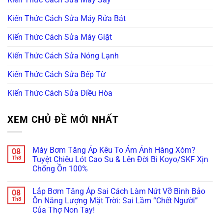
Kiến Thức Cách Sửa Máy Rửa Bát
Kiến Thức Cách Sửa Máy Giặt
Kiến Thức Cách Sửa Nóng Lạnh
Kiến Thức Cách Sửa Bếp Từ
Kiến Thức Cách Sửa Điều Hòa
XEM CHỦ ĐỀ MỚI NHẤT
Máy Bơm Tăng Áp Kêu To Ám Ảnh Hàng Xóm?
08
Th8
Tuyệt Chiêu Lót Cao Su & Lên Đời Bi Koyo/SKF Xịn
Chống Ồn 100%
Không
có
Lắp Bơm Tăng Áp Sai Cách Làm Nứt Vỡ Bình Bảo
08
bình
luận
Th8
Ôn Năng Lượng Mặt Trời: Sai Lầm “Chết Người”
ở
Của Thợ Non Tay!
Máy
Bơm