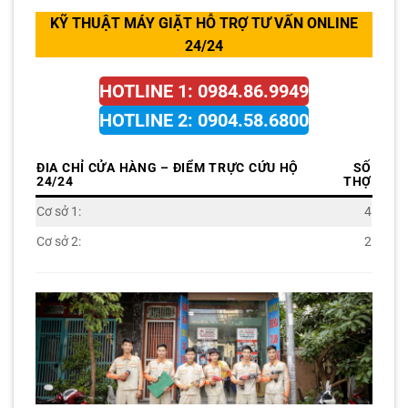
KỸ THUẬT MÁY GIẶT HỖ TRỢ TƯ VẤN ONLINE
24/24
HOTLINE 1: 0984.86.9949
HOTLINE 2: 0904.58.6800
ĐIA CHỈ CỬA HÀNG – ĐIỂM TRỰC CỨU HỘ
SỐ
24/24
THỢ
Cơ sở 1:
4
Cơ sở 2:
2