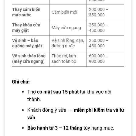
Thay cảm biến
200.000 –
Cảm biến mới
mực nước
350.000
Thay khóa cửa
250.000 –
Máy cửa ngang
máy giặt
450.000
Vệ sinh – bảo
Vệ sinh lồng, cặn,
250.000 –
dưỡng máy giặt
đường nước
450.000
Vệ sinh tháo lồng
Tháo rời, làm
600.000 –
(máy cửa ngang)
sạch toàn bộ
900.000
Ghi chú:
Thợ
có mặt sau 15 phút
tại khu vực nội
thành.
Khách đồng ý sửa →
miễn phí kiểm tra và tư
vấn
.
Bảo hành từ 3 – 12 tháng
tùy hạng mục.