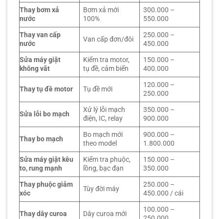
Thay bơm xả
Bơm xả mới
300.000 –
nước
100%
550.000
Thay van cấp
250.000 –
Van cấp đơn/đôi
nước
450.000
Sửa máy giặt
Kiểm tra motor,
150.000 –
không vắt
tụ đề, cảm biến
400.000
120.000 –
Thay tụ đề motor
Tụ đề mới
250.000
Xử lý lỗi mạch
350.000 –
Sửa lỗi bo mạch
điện, IC, relay
900.000
Bo mạch mới
900.000 –
Thay bo mạch
theo model
1.800.000
Sửa máy giặt kêu
Kiểm tra phuộc,
150.000 –
to, rung mạnh
lồng, bạc đạn
350.000
Thay phuộc giảm
250.000 –
Tùy đời máy
xóc
450.000 / cái
100.000 –
Thay dây curoa
Dây curoa mới
250.000