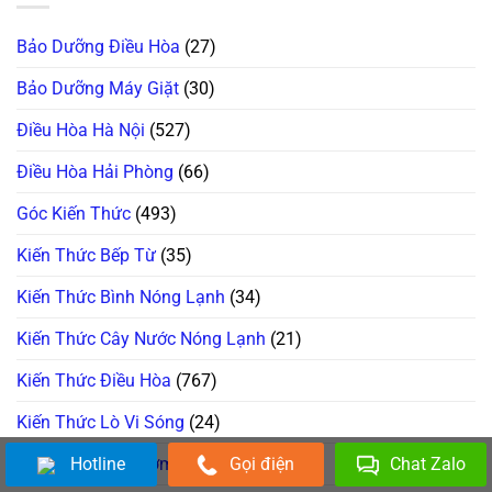
Máy
Xử
Không?
Đọc
Giặt
Lý!
Đây
Mã
Tịt
Là
Lỗi
Bảo Dưỡng Điều Hòa
(27)
Ngòi
Cách
H,
Không
Xử
Nháy
Bơm
Lý!
Chìa
Bảo Dưỡng Máy Giặt
(30)
Xà
Khóa
Phòng
Trên
(ezDispense,
Điều Hòa Hà Nội
(527)
Tủ
AutoDose)?
Lạnh
Đừng
Nội
Vội
Điều Hòa Hải Phòng
(66)
Địa
Gọi
Nhật
Thợ,
Thử
Góc Kiến Thức
(493)
Ngay
Cách
Này!
Kiến Thức Bếp Từ
(35)
Kiến Thức Bình Nóng Lạnh
(34)
Kiến Thức Cây Nước Nóng Lạnh
(21)
Kiến Thức Điều Hòa
(767)
Kiến Thức Lò Vi Sóng
(24)
Kiến Thức Máy Bơm Nước
(43)
Hotline
Gọi điện
Chat Zalo