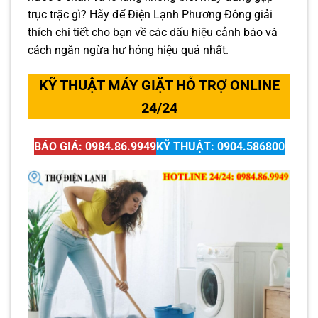
trục trặc gì? Hãy để Điện Lạnh Phương Đông giải
thích chi tiết cho bạn về các dấu hiệu cảnh báo và
cách ngăn ngừa hư hỏng hiệu quả nhất.
KỸ THUẬT MÁY GIẶT HỖ TRỢ ONLINE
24/24
BÁO GIÁ: 0984.86.9949
KỸ THUẬT: 0904.586800