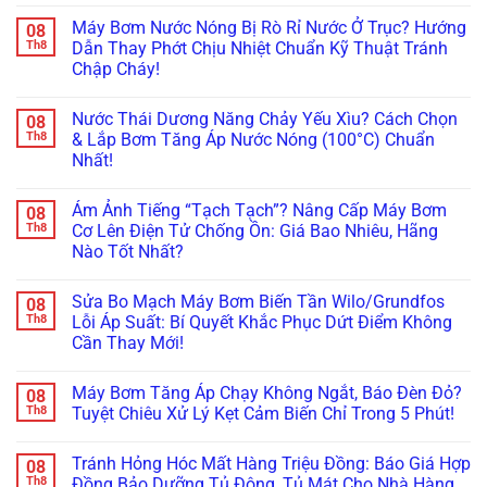
Không
Tăng
có
Áp
Máy Bơm Nước Nóng Bị Rò Rỉ Nước Ở Trục? Hướng
08
bình
Kêu
luận
Th8
Dẫn Thay Phớt Chịu Nhiệt Chuẩn Kỹ Thuật Tránh
To
ở
Ám
Chập Cháy!
Lắp
Ảnh
Bơm
Hàng
Không
Tăng
Xóm?
có
Áp
Nước Thái Dương Năng Chảy Yếu Xìu? Cách Chọn
08
Tuyệt
bình
Sai
Chiêu
luận
Th8
& Lắp Bơm Tăng Áp Nước Nóng (100°C) Chuẩn
Cách
ở
Lót
Làm
Nhất!
Máy
Cao
Nứt
Bơm
Su
Vỡ
Không
Nước
&
Bình
có
Nóng
Lên
Ám Ảnh Tiếng “Tạch Tạch”? Nâng Cấp Máy Bơm
08
Bảo
bình
Bị
Đời
Ôn
luận
Th8
Cơ Lên Điện Tử Chống Ồn: Giá Bao Nhiêu, Hãng
Rò
Bi
ở
Năng
Rỉ
Koyo/SKF
Nào Tốt Nhất?
Nước
Lượng
Nước
Xịn
Thái
Mặt
Ở
Không
Chống
Dương
Trời:
Trục?
có
Ồn
Năng
Sai
Sửa Bo Mạch Máy Bơm Biến Tần Wilo/Grundfos
08
Hướng
bình
100%
Chảy
Lầm
Dẫn
luận
Th8
Lỗi Áp Suất: Bí Quyết Khắc Phục Dứt Điểm Không
Yếu
“Chết
ở
Thay
Xìu?
Người”
Cần Thay Mới!
Ám
Phớt
Cách
Của
Ảnh
Chịu
Chọn
Không
Thợ
Tiếng
Nhiệt
&
có
Non
“Tạch
Chuẩn
Máy Bơm Tăng Áp Chạy Không Ngắt, Báo Đèn Đỏ?
08
Lắp
bình
Tay!
Tạch”?
Kỹ
Bơm
luận
Th8
Tuyệt Chiêu Xử Lý Kẹt Cảm Biến Chỉ Trong 5 Phút!
Nâng
Thuật
ở
Tăng
Cấp
Tránh
Sửa
Áp
Không
Máy
Chập
Bo
Nước
có
Bơm
Cháy!
Tránh Hỏng Hóc Mất Hàng Triệu Đồng: Báo Giá Hợp
08
Mạch
Nóng
bình
Cơ
Máy
(100°C)
luận
Th8
Đồng Bảo Dưỡng Tủ Đông, Tủ Mát Cho Nhà Hàng
Lên