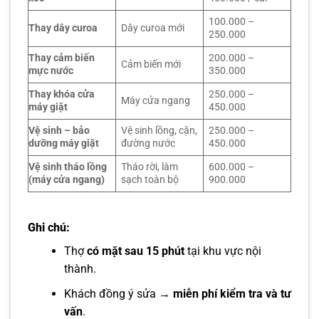
100.000 –
Thay dây curoa
Dây curoa mới
250.000
Thay cảm biến
200.000 –
Cảm biến mới
mực nước
350.000
Thay khóa cửa
250.000 –
Máy cửa ngang
máy giặt
450.000
Vệ sinh – bảo
Vệ sinh lồng, cặn,
250.000 –
dưỡng máy giặt
đường nước
450.000
Vệ sinh tháo lồng
Tháo rời, làm
600.000 –
(máy cửa ngang)
sạch toàn bộ
900.000
Ghi chú:
Thợ
có mặt sau 15 phút
tại khu vực nội
thành.
Khách đồng ý sửa →
miễn phí kiểm tra và tư
vấn
.