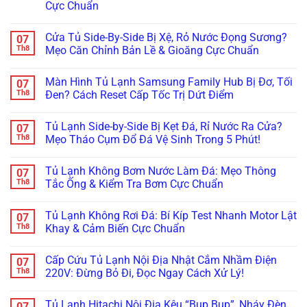
Cực Chuẩn
Không
có
Cửa Tủ Side-By-Side Bị Xệ, Rỏ Nước Đọng Sương?
07
bình
luận
Th8
Mẹo Căn Chỉnh Bản Lề & Gioăng Cực Chuẩn
ở
Tủ
Không
Lạnh
có
Màn Hình Tủ Lạnh Samsung Family Hub Bị Đơ, Tối
07
Multidoor
bình
4
luận
Th8
Đen? Cách Reset Cấp Tốc Trị Dứt Điểm
Cánh
ở
Kêu
Cửa
Không
Réo
Tủ
có
Tủ Lạnh Side-by-Side Bị Kẹt Đá, Rỉ Nước Ra Cửa?
07
To
Side-
bình
Ở
By-
luận
Th8
Mẹo Tháo Cụm Đổ Đá Vệ Sinh Trong 5 Phút!
Ngăn
Side
ở
Đông
Bị
Màn
Không
Mềm?
Xệ,
Hình
có
Tủ Lạnh Không Bơm Nước Làm Đá: Mẹo Thông
07
Bắt
Rỏ
Tủ
bình
Bệnh
Nước
Lạnh
luận
Th8
Tắc Ống & Kiểm Tra Bơm Cực Chuẩn
Kẹt
Đọng
Samsung
ở
Quạt
Sương?
Family
Tủ
Không
Dàn
Mẹo
Hub
Lạnh
có
Tủ Lạnh Không Rơi Đá: Bí Kíp Test Nhanh Motor Lật
07
Lạnh
Căn
Bị
Side-
bình
Inverter
Chỉnh
Đơ,
by-
luận
Th8
Khay & Cảm Biến Cực Chuẩn
Cực
Bản
Tối
Side
ở
Chuẩn
Lề
Đen?
Bị
Tủ
Không
&
Cách
Kẹt
Lạnh
có
Cấp Cứu Tủ Lạnh Nội Địa Nhật Cắm Nhầm Điện
07
Gioăng
Reset
Đá,
Không
bình
Cực
Cấp
Rỉ
Bơm
luận
Th8
220V: Đừng Bỏ Đi, Đọc Ngay Cách Xử Lý!
Chuẩn
Tốc
Nước
Nước
ở
Trị
Ra
Làm
Tủ
Không
Dứt
Cửa?
Đá:
Lạnh
có
Tủ Lạnh Hitachi Nội Địa Kêu “Bụp Bụp”, Nháy Đèn
07
Điểm
Mẹo
Mẹo
Không
bình