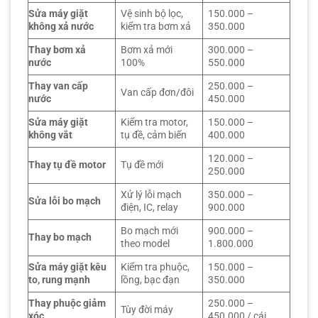
Sửa máy giặt
Vệ sinh bộ lọc,
150.000 –
không xả nước
kiểm tra bơm xả
350.000
Thay bơm xả
Bơm xả mới
300.000 –
nước
100%
550.000
Thay van cấp
250.000 –
Van cấp đơn/đôi
nước
450.000
Sửa máy giặt
Kiểm tra motor,
150.000 –
không vắt
tụ đề, cảm biến
400.000
120.000 –
Thay tụ đề motor
Tụ đề mới
250.000
Xử lý lỗi mạch
350.000 –
Sửa lỗi bo mạch
điện, IC, relay
900.000
Bo mạch mới
900.000 –
Thay bo mạch
theo model
1.800.000
Sửa máy giặt kêu
Kiểm tra phuộc,
150.000 –
to, rung mạnh
lồng, bạc đạn
350.000
Thay phuộc giảm
250.000 –
Tùy đời máy
xóc
450.000 / cái