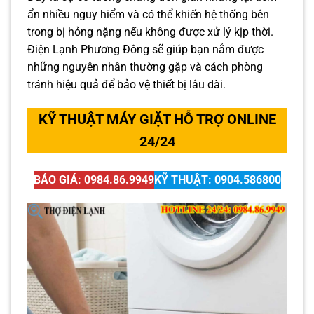
ẩn nhiều nguy hiểm và có thể khiến hệ thống bên
trong bị hỏng nặng nếu không được xử lý kịp thời.
Điện Lạnh Phương Đông sẽ giúp bạn nắm được
những nguyên nhân thường gặp và cách phòng
tránh hiệu quả để bảo vệ thiết bị lâu dài.
KỸ THUẬT MÁY GIẶT HỖ TRỢ ONLINE
24/24
BÁO GIÁ: 0984.86.9949
KỸ THUẬT: 0904.586800