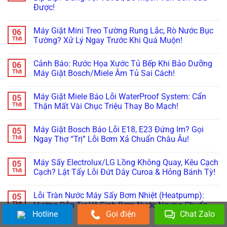
Xử
ở
Cách
Thợ
Được!
Lý
Ám
Này!
Già
Nhanh
Ảnh
Bày
Không
Lỗi
Máy
Cách
có
Máy
Giặt
Máy Giặt Mini Treo Tường Rung Lắc, Rò Nước Bục
06
Reset
bình
Giặt
Mini
Cấp
luận
Th8
Tường? Xử Lý Ngay Trước Khi Quá Muộn!
LG,
Nội
ở
Cứu!
Samsung
Địa
Máy
Không
Không
Trung
Giặt
có
Kết
Không
Cảnh Báo: Rước Họa Xước Tủ Bếp Khi Bảo Dưỡng
06
Mini
bình
Nối
Cấp,
Doux,
luận
Th8
Máy Giặt Bosch/Miele Âm Tủ Sai Cách!
Được
Xả
Xiaomi
ở
Wifi
Nước:
Bỗng
Máy
Không
(Smart
Thay
Tịt
Giặt
có
ThinQ/SmartThings)
Linh
Máy Giặt Miele Báo Lỗi WaterProof System: Cẩn
05
Nguồn,
Mini
bình
Kiện
Kêu
Treo
luận
Th8
Thận Mất Vài Chục Triệu Thay Bo Mạch!
Ở
Bíp
Tường
ở
Đâu
Bíp?
Rung
Cảnh
Không
Uy
Đừng
Lắc,
Báo:
có
Tín?
Máy Giặt Bosch Báo Lỗi E18, E23 Đứng Im? Gọi
05
Vội
Rò
Rước
bình
Vứt
Nước
Họa
luận
Th8
Ngay Thợ “Trị” Lỗi Bơm Xả Chuẩn Châu Âu!
Đi,
Bục
Xước
ở
Bo
Tường?
Tủ
Máy
Không
Mạch
Xử
Bếp
Giặt
có
Máy Sấy Electrolux/LG Lồng Không Quay, Kêu Cạch
05
Vẫn
Lý
Khi
Miele
bình
Còn
Ngay
Bảo
Báo
luận
Th8
Cạch? Lật Tẩy Lỗi Đứt Dây Curoa & Hỏng Bánh Tỳ!
Cứu
Trước
Dưỡng
Lỗi
ở
Được!
Khi
Máy
WaterProof
Máy
Không
Quá
Giặt
System:
Giặt
có
Lỗi Tràn Nước Máy Sấy Bơm Nhiệt (Heatpump):
05
Muộn!
Bosch/Miele
Cẩn
Bosch
bình
Âm
Thận
Báo
luận
Th8
Hướng Dẫn Tự Vệ Sinh Bơm Nước Ngưng Chuẩn
Tủ
Mất
Lỗi
ở
Hotline
Gọi điện
Chat Zalo
100%
Sai
Vài
E18,
Máy
Cách!
Chục
E23
Sấy
Không