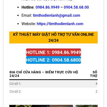
Hotline
:
0984.86.9949
–
0904.58.68.00
Email:
timthodienlanh@gmail.com
Website:
https://timthodienlanh.com
KỸ THUẬT MÁY GIẶT HỖ TRỢ TƯ VẤN ONLINE
24/24
HOTLINE 1: 0984.86.9949
HOTLINE 2: 0904.58.6800
ĐIA CHỈ CỬA HÀNG – ĐIỂM TRỰC CỨU HỘ
SỐ
24/24
THỢ
Cơ sở 1:
4
Cơ sở 2:
2