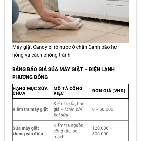
Máy giặt Candy bị rò nước ở chân Cảnh báo hư
hỏng và cách phòng tránh
BẢNG BÁO GIÁ SỬA MÁY GIẶT – ĐIỆN LẠNH
PHƯƠNG ĐÔNG
HẠNG MỤC SỬA
MÔ TẢ CÔNG
ĐƠN GIÁ (VNĐ)
CHỮA
VIỆC
Kiểm tra lỗi, báo
Kiểm tra máy giặt
giá –
Miễn phí
0 – 50.000
khi sửa
Kiểm tra nguồn,
Sửa máy giặt
120.000 –
công tắc, bo
không vào điện
300.000
mạch