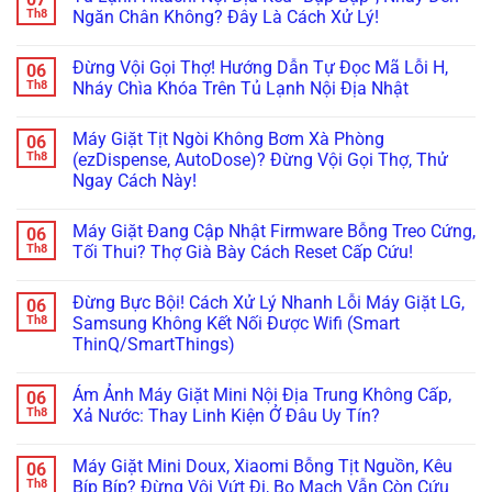
Tháo
Thông
Rơi
luận
Th8
Ngăn Chân Không? Đây Là Cách Xử Lý!
Cụm
Tắc
Đá:
ở
Đổ
Ống
Bí
Cấp
Không
Đá
&
Kíp
Cứu
có
Đừng Vội Gọi Thợ! Hướng Dẫn Tự Đọc Mã Lỗi H,
06
Vệ
Kiểm
Test
Tủ
bình
Sinh
Tra
Nhanh
Lạnh
luận
Th8
Nháy Chìa Khóa Trên Tủ Lạnh Nội Địa Nhật
Trong
Bơm
Motor
Nội
ở
5
Cực
Lật
Địa
Tủ
Không
Phút!
Chuẩn
Khay
Nhật
Lạnh
có
Máy Giặt Tịt Ngòi Không Bơm Xà Phòng
06
&
Cắm
Hitachi
bình
Cảm
Nhầm
Nội
luận
Th8
(ezDispense, AutoDose)? Đừng Vội Gọi Thợ, Thử
Biến
Điện
Địa
ở
Ngay Cách Này!
Cực
220V:
Kêu
Đừng
Chuẩn
Đừng
“Bụp
Vội
Không
Bỏ
Bụp”,
Gọi
có
Đi,
Nháy
Thợ!
Máy Giặt Đang Cập Nhật Firmware Bỗng Treo Cứng,
06
bình
Đọc
Đèn
Hướng
luận
Th8
Tối Thui? Thợ Già Bày Cách Reset Cấp Cứu!
Ngay
Ngăn
Dẫn
ở
Cách
Chân
Tự
Máy
Không
Xử
Không?
Đọc
Giặt
có
Lý!
Đây
Mã
Đừng Bực Bội! Cách Xử Lý Nhanh Lỗi Máy Giặt LG,
06
Tịt
bình
Là
Lỗi
Ngòi
luận
Th8
Samsung Không Kết Nối Được Wifi (Smart
Cách
H,
Không
ở
Xử
Nháy
ThinQ/SmartThings)
Bơm
Máy
Lý!
Chìa
Xà
Giặt
Khóa
Không
Phòng
Đang
Trên
có
(ezDispense,
Cập
Ám Ảnh Máy Giặt Mini Nội Địa Trung Không Cấp,
06
Tủ
bình
AutoDose)?
Nhật
Lạnh
luận
Th8
Xả Nước: Thay Linh Kiện Ở Đâu Uy Tín?
Đừng
Firmware
ở
Nội
Vội
Bỗng
Đừng
Địa
Không
Gọi
Treo
Bực
Nhật
có
Thợ,
Cứng,
Máy Giặt Mini Doux, Xiaomi Bỗng Tịt Nguồn, Kêu
06
Bội!
bình
Thử
Tối
Cách
luận
Th8
Bíp Bíp? Đừng Vội Vứt Đi, Bo Mạch Vẫn Còn Cứu
Ngay
Thui?