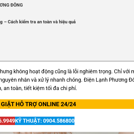
ƯƠNG ĐÔNG
 – Cách kiểm tra an toàn và hiệu quả
ưng không hoạt động cũng là lỗi nghiêm trọng. Chỉ với 
ện nguyên nhân và xử lý nhanh chóng. Điện Lạnh Phương Đ
 nhanh, chuẩn, uy tín
an toàn, tiết kiệm tối đa chi phí.
 Chuyên Gia!
GIẶT HỖ TRỢ ONLINE 24/24
6.9949
KỸ THUẬT: 0904.586800