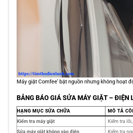
Máy giặt Comfee’ bật nguồn nhưng không hoạt độ
BẢNG BÁO GIÁ SỬA MÁY GIẶT – ĐIỆ
HẠNG MỤC SỬA CHỮA
MÔ TẢ CÔ
Kiểm tra máy giặt
Kiểm tra lỗi
Sửa máy giặt không vào điện
Kiểm tra ng