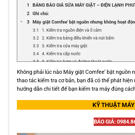
BẢNG BÁO GIÁ SỬA MÁY GIẶT – ĐIỆN LẠNH PH
Ghi chú:
Máy giặt Comfee’ bật nguồn nhưng không hoạt động
1. Kiểm tra nguồn điện và ổ cắm
2. Kiểm tra bảng điều khiển và nút bấm
3. Kiểm tra cửa máy giặt
4. Kiểm tra cấp nước
5. Kiểm tra bơm và đường thoát nước
6. Kiểm tra bo mạch và linh kiện điện tử
Không phải lúc nào Máy giặt Comfee’ bật nguồn nh
Các biện pháp phòng ngừa và bảo dưỡng định kỳ
thao tác kiểm tra cơ bản, bạn đã có thể phát hi
Dịch vụ sửa máy giặt tại Điện Lạnh Phương Đông –
hướng dẫn chi tiết để bạn kiểm tra máy đúng cách, 
THÔNG TIN LIÊN HỆ VỚI CHÚNG TÔI:
🚨 Máy Giặt Hỏng? Khắc Phục Nhanh Chóng Cùng
KỸ THUẬT MÁY 
BÁO GIÁ: 0984.8