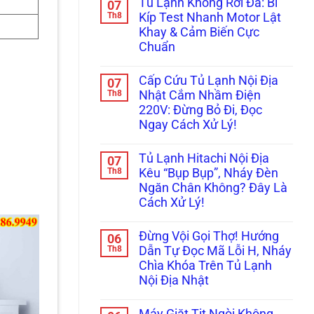
Tủ Lạnh Không Rơi Đá: Bí
07
Bị
bình
Cấp
Kẹt
luận
Th8
Tốc
Kíp Test Nhanh Motor Lật
ở
Đá,
Trị
Khay & Cảm Biến Cực
Tủ
Rỉ
Dứt
Lạnh
Nước
Điểm
Chuẩn
Không
Ra
Bơm
Không
Cửa?
Nước
có
Mẹo
Cấp Cứu Tủ Lạnh Nội Địa
07
Làm
bình
Tháo
Đá:
luận
Th8
Cụm
Nhật Cắm Nhầm Điện
ở
Mẹo
Đổ
220V: Đừng Bỏ Đi, Đọc
Tủ
Thông
Đá
Lạnh
Tắc
Vệ
Ngay Cách Xử Lý!
Không
Ống
Sinh
Rơi
Không
&
Trong
Đá:
có
Kiểm
5
Tủ Lạnh Hitachi Nội Địa
07
Bí
bình
Tra
Phút!
Kíp
luận
Th8
Bơm
Kêu “Bụp Bụp”, Nháy Đèn
ở
Test
Cực
Ngăn Chân Không? Đây Là
Cấp
Nhanh
Chuẩn
Cứu
Motor
Cách Xử Lý!
Tủ
Lật
Lạnh
Không
Khay
Nội
có
&
Đừng Vội Gọi Thợ! Hướng
06
Địa
bình
Cảm
Nhật
luận
Th8
Biến
Dẫn Tự Đọc Mã Lỗi H, Nháy
ở
Cắm
Cực
Chìa Khóa Trên Tủ Lạnh
Tủ
Nhầm
Chuẩn
Lạnh
Điện
Nội Địa Nhật
Hitachi
220V:
Nội
Không
Đừng
Địa
có
Bỏ
Máy Giặt Tịt Ngòi Không