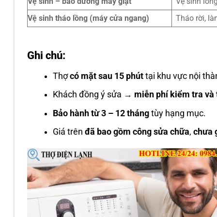
Vệ sinh – bảo dưỡng máy giặt
Vệ sinh lồn
Vệ sinh tháo lồng (máy cửa ngang)
Tháo rời, l
Ghi chú:
Thợ
có mặt sau 15 phút
tại khu vực nội thà
Khách đồng ý sửa →
miễn phí kiểm tra và 
Bảo hành từ 3 – 12 tháng
tùy hạng mục.
Giá trên
đã bao gồm công sửa chữa
,
chưa 