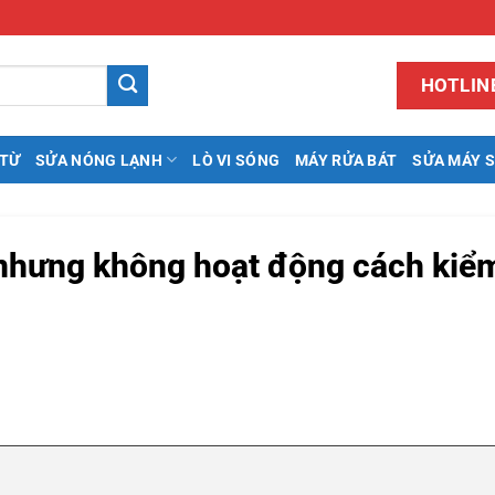
HOTLINE
 TỪ
SỬA NÓNG LẠNH
LÒ VI SÓNG
MÁY RỬA BÁT
SỬA MÁY 
nhưng không hoạt động cách kiểm