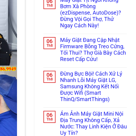
06
Kêu
bình
Đi,
“Bụp
luận
Th8
Đọc
Bơm Xà Phòng
ở
Bụp”,
Ngay
(ezDispense, AutoDose)?
Đừng
Nháy
Cách
Vội
Đèn
Xử
Đừng Vội Gọi Thợ, Thử
Gọi
Ngăn
Lý!
Ngay Cách Này!
Thợ!
Chân
Hướng
Không?
Không
Dẫn
Đây
có
Tự
Là
Máy Giặt Đang Cập Nhật
06
bình
Đọc
Cách
luận
Th8
Firmware Bỗng Treo Cứng,
Mã
Xử
ở
Lỗi
Lý!
Tối Thui? Thợ Già Bày Cách
Máy
H,
Giặt
Reset Cấp Cứu!
Nháy
Tịt
Chìa
Ngòi
Không
Khóa
Không
có
Trên
Đừng Bực Bội! Cách Xử Lý
06
Bơm
bình
Tủ
Xà
luận
Th8
Nhanh Lỗi Máy Giặt LG,
Lạnh
ở
Phòng
Nội
Samsung Không Kết Nối
Máy
(ezDispense,
Địa
Giặt
AutoDose)?
Được Wifi (Smart
Nhật
Đang
Đừng
ThinQ/SmartThings)
Cập
Vội
Nhật
Gọi
Không
Firmware
Thợ,
có
Bỗng
Thử
Ám Ảnh Máy Giặt Mini Nội
06
bình
Treo
Ngay
luận
Th8
Địa Trung Không Cấp, Xả
Cứng,
Cách
ở
Tối
Này!
Nước: Thay Linh Kiện Ở Đâu
Đừng
Thui?
Bực
Uy Tín?
Thợ
Bội!