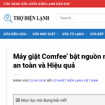
Bỏ
CỬA HÀNG SỬA CHỮA ĐIỆN LẠNH GẦN ĐÂY
qua
nội
dung
SỬA ĐIỀU HÒA
SỬA MÁY GIẶT
SỬA TỦ LẠNH
SỬA BẾP
Máy giặt Comfee’ bật nguồn 
an toàn và Hiệu quả
ĐĂNG VÀO
22/06/2026
BỞI
CƠ NHIỆT ĐIỆN LẠNH VIỆT NAM
Mục lục nội dung bài viết