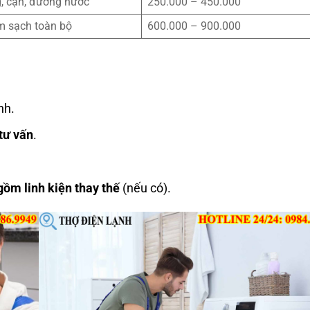
g, cặn, đường nước
250.000 – 450.000
àm sạch toàn bộ
600.000 – 900.000
nh.
tư vấn
.
gồm linh kiện thay thế
(nếu có).