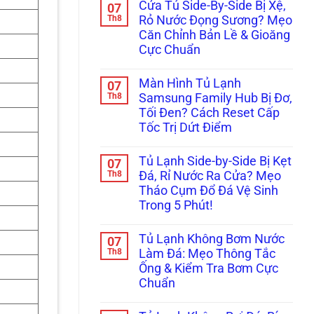
Cửa Tủ Side-By-Side Bị Xệ,
07
bình
luận
Th8
Rỏ Nước Đọng Sương? Mẹo
ở
Căn Chỉnh Bản Lề & Gioăng
Tủ
Lạnh
Cực Chuẩn
Multidoor
4
Không
Cánh
có
Màn Hình Tủ Lạnh
07
Kêu
bình
Réo
luận
Th8
Samsung Family Hub Bị Đơ,
ở
To
Tối Đen? Cách Reset Cấp
Cửa
Ở
Tủ
Ngăn
Tốc Trị Dứt Điểm
Side-
Đông
By-
Không
Mềm?
Side
có
Bắt
Tủ Lạnh Side-by-Side Bị Kẹt
07
Bị
bình
Bệnh
Xệ,
luận
Th8
Kẹt
Đá, Rỉ Nước Ra Cửa? Mẹo
ở
Rỏ
Quạt
Tháo Cụm Đổ Đá Vệ Sinh
Màn
Nước
Dàn
Hình
Đọng
Lạnh
Trong 5 Phút!
Tủ
Sương?
Inverter
Lạnh
Không
Mẹo
Cực
Samsung
có
Căn
Chuẩn
Tủ Lạnh Không Bơm Nước
07
Family
bình
Chỉnh
Hub
luận
Th8
Bản
Làm Đá: Mẹo Thông Tắc
ở
Bị
Lề
Ống & Kiểm Tra Bơm Cực
Tủ
Đơ,
&
Lạnh
Tối
Gioăng
Chuẩn
Side-
Đen?
Cực
by-
Không
Cách
Chuẩn
Side
có
Reset