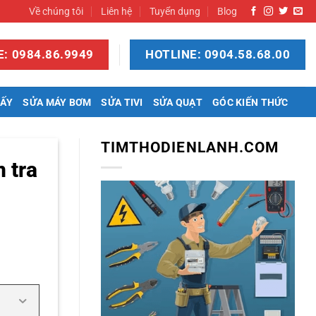
Về chúng tôi
Liên hệ
Tuyển dụng
Blog
: 0984.86.9949
HOTLINE: 0904.58.68.00
SẤY
SỬA MÁY BƠM
SỬA TIVI
SỬA QUẠT
GÓC KIẾN THỨC
TIMTHODIENLANH.COM
 tra