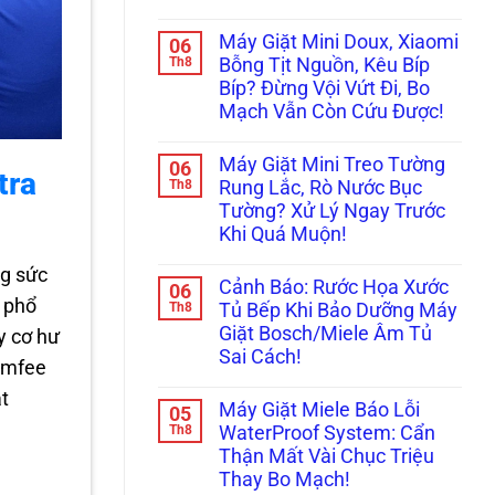
Già
Cách
Không
Bày
Xử
có
Cách
Máy Giặt Mini Doux, Xiaomi
06
Lý
bình
Reset
Nhanh
luận
Th8
Bỗng Tịt Nguồn, Kêu Bíp
Cấp
ở
Lỗi
Cứu!
Bíp? Đừng Vội Vứt Đi, Bo
Ám
Máy
Ảnh
Giặt
Mạch Vẫn Còn Cứu Được!
Máy
LG,
Giặt
Không
Samsung
Mini
có
Không
Máy Giặt Mini Treo Tường
06
Nội
bình
Kết
tra
Địa
luận
Th8
Nối
Rung Lắc, Rò Nước Bục
ở
Trung
Được
Tường? Xử Lý Ngay Trước
Máy
Không
Wifi
Giặt
Cấp,
(Smart
Khi Quá Muộn!
Mini
Xả
ThinQ/SmartThings)
Doux,
Không
Nước:
ng sức
Xiaomi
có
Thay
Cảnh Báo: Rước Họa Xước
06
Bỗng
bình
Linh
ề phổ
Tịt
luận
Th8
Kiện
Tủ Bếp Khi Bảo Dưỡng Máy
ở
Nguồn,
Ở
Giặt Bosch/Miele Âm Tủ
y cơ hư
Máy
Kêu
Đâu
Giặt
Bíp
Uy
Sai Cách!
Comfee
Mini
Bíp?
Tín?
Treo
Không
Đừng
ật
Tường
có
Vội
Máy Giặt Miele Báo Lỗi
05
Rung
bình
Vứt
Lắc,
luận
Th8
Đi,
WaterProof System: Cẩn
ở
Rò
Bo
Thận Mất Vài Chục Triệu
Cảnh
Nước
Mạch
Báo:
Bục
Vẫn
Thay Bo Mạch!
Rước
Tường?
Còn