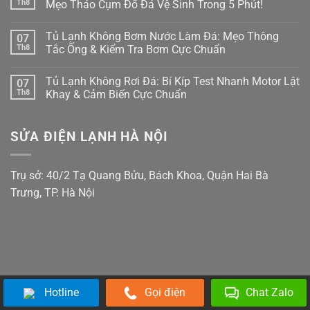
Ở
By-
luận
Th8
Mẹo Tháo Cụm Đổ Đá Vệ Sinh Trong 5 Phút!
Ngăn
Side
ở
Đông
Bị
Màn
Không
Mềm?
Xệ,
Hình
có
Tủ Lạnh Không Bơm Nước Làm Đá: Mẹo Thông
07
Bắt
Rỏ
Tủ
bình
Bệnh
Nước
Lạnh
luận
Th8
Tắc Ống & Kiểm Tra Bơm Cực Chuẩn
Kẹt
Đọng
Samsung
ở
Quạt
Sương?
Family
Tủ
Không
Dàn
Mẹo
Hub
Lạnh
có
Tủ Lạnh Không Rơi Đá: Bí Kíp Test Nhanh Motor Lật
07
Lạnh
Căn
Bị
Side-
bình
Inverter
Chỉnh
Đơ,
by-
luận
Th8
Khay & Cảm Biến Cực Chuẩn
Cực
Bản
Tối
Side
ở
Chuẩn
Lề
Đen?
Bị
Tủ
Không
&
Cách
Kẹt
Lạnh
có
Gioăng
Reset
Đá,
Không
bình
SỬA ĐIỆN LẠNH HÀ NỘI
Cực
Cấp
Rỉ
Bơm
luận
Chuẩn
Tốc
Nước
Nước
ở
Trị
Ra
Làm
Tủ
Dứt
Cửa?
Đá:
Lạnh
Điểm
Mẹo
Mẹo
Không
Trụ sở: 40/2 Tạ Quang Bửu, Bách Khoa, Quận Hai Bà
Tháo
Thông
Rơi
Cụm
Tắc
Đá:
Trưng, TP. Hà Nội
Đổ
Ống
Bí
Đá
&
Kíp
Vệ
Kiểm
Test
Sinh
Tra
Nhanh
Trong
Bơm
Motor
5
Cực
Lật
Phút!
Chuẩn
Khay
&
Cảm
Biến
Cực
Hotline
Gọi điện
Chat Zalo
Chuẩn