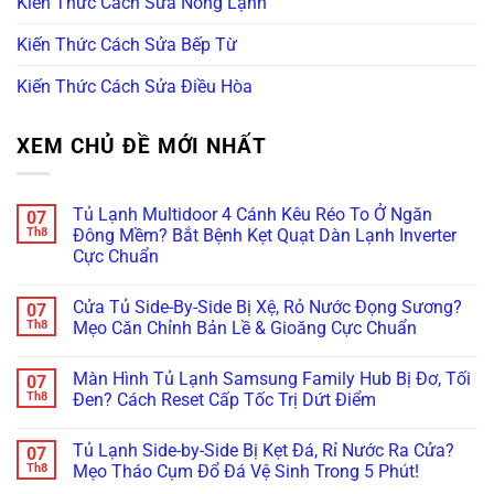
Kiến Thức Cách Sửa Nóng Lạnh
Kiến Thức Cách Sửa Bếp Từ
Kiến Thức Cách Sửa Điều Hòa
XEM CHỦ ĐỀ MỚI NHẤT
Tủ Lạnh Multidoor 4 Cánh Kêu Réo To Ở Ngăn
07
Th8
Đông Mềm? Bắt Bệnh Kẹt Quạt Dàn Lạnh Inverter
Cực Chuẩn
Không
có
Cửa Tủ Side-By-Side Bị Xệ, Rỏ Nước Đọng Sương?
07
bình
luận
Th8
Mẹo Căn Chỉnh Bản Lề & Gioăng Cực Chuẩn
ở
Tủ
Không
Lạnh
có
Màn Hình Tủ Lạnh Samsung Family Hub Bị Đơ, Tối
07
Multidoor
bình
4
luận
Th8
Đen? Cách Reset Cấp Tốc Trị Dứt Điểm
Cánh
ở
Kêu
Cửa
Không
Réo
Tủ
có
Tủ Lạnh Side-by-Side Bị Kẹt Đá, Rỉ Nước Ra Cửa?
07
To
Side-
bình
Ở
By-
luận
Th8
Mẹo Tháo Cụm Đổ Đá Vệ Sinh Trong 5 Phút!
Ngăn
Side
ở
Đông
Bị
Màn