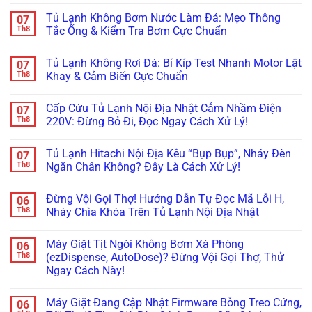
Không
Mềm?
Xệ,
Hình
có
Tủ Lạnh Không Bơm Nước Làm Đá: Mẹo Thông
07
Bắt
Rỏ
Tủ
bình
Bệnh
Nước
Lạnh
luận
Th8
Tắc Ống & Kiểm Tra Bơm Cực Chuẩn
Kẹt
Đọng
Samsung
ở
Quạt
Sương?
Family
Tủ
Không
Dàn
Mẹo
Hub
Lạnh
có
Tủ Lạnh Không Rơi Đá: Bí Kíp Test Nhanh Motor Lật
07
Lạnh
Căn
Bị
Side-
bình
Inverter
Chỉnh
Đơ,
by-
luận
Th8
Khay & Cảm Biến Cực Chuẩn
Cực
Bản
Tối
Side
ở
Chuẩn
Lề
Đen?
Bị
Tủ
Không
&
Cách
Kẹt
Lạnh
có
Cấp Cứu Tủ Lạnh Nội Địa Nhật Cắm Nhầm Điện
07
Gioăng
Reset
Đá,
Không
bình
Cực
Cấp
Rỉ
Bơm
luận
Th8
220V: Đừng Bỏ Đi, Đọc Ngay Cách Xử Lý!
Chuẩn
Tốc
Nước
Nước
ở
Trị
Ra
Làm
Tủ
Không
Dứt
Cửa?
Đá:
Lạnh
có
Tủ Lạnh Hitachi Nội Địa Kêu “Bụp Bụp”, Nháy Đèn
07
Điểm
Mẹo
Mẹo
Không
bình
Tháo
Thông
Rơi
luận
Th8
Ngăn Chân Không? Đây Là Cách Xử Lý!
Cụm
Tắc
Đá:
ở
Đổ
Ống
Bí
Cấp
Không
Đá
&
Kíp
Cứu
có
Đừng Vội Gọi Thợ! Hướng Dẫn Tự Đọc Mã Lỗi H,
06
Vệ
Kiểm
Test
Tủ
bình
Sinh
Tra
Nhanh
Lạnh
luận
Th8
Nháy Chìa Khóa Trên Tủ Lạnh Nội Địa Nhật
Trong
Bơm
Motor
Nội
ở
5
Cực
Lật
Địa
Tủ
Không
Phút!
Chuẩn
Khay
Nhật
Lạnh
có
Máy Giặt Tịt Ngòi Không Bơm Xà Phòng
06
&
Cắm
Hitachi
bình
Cảm
Nhầm
Nội
luận
Th8
(ezDispense, AutoDose)? Đừng Vội Gọi Thợ, Thử
Biến
Điện
Địa
ở
Ngay Cách Này!
Cực
220V:
Kêu
Đừng
Chuẩn
Đừng
“Bụp
Vội
Không
Bỏ
Bụp”,
Gọi
có
Đi,
Nháy
Thợ!
Máy Giặt Đang Cập Nhật Firmware Bỗng Treo Cứng,
06
bình
Đọc
Đèn
Hướng