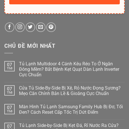
CHỦ ĐỀ MỚI NHẤT
Tủ Lạnh Multidoor 4 Cánh Kêu Réo To Ở Ngăn
07
Th8
Đông Mềm? Bắt Bệnh Kẹt Quạt Dàn Lạnh Inverter
Cực Chuẩn
Không
có
Cửa Tủ Side-By-Side Bị Xệ, Rỏ Nước Đọng Sương?
07
bình
luận
Th8
Mẹo Căn Chỉnh Bản Lề & Gioăng Cực Chuẩn
ở
Tủ
Không
Lạnh
có
Màn Hình Tủ Lạnh Samsung Family Hub Bị Đơ, Tối
07
Multidoor
bình
4
luận
Th8
Đen? Cách Reset Cấp Tốc Trị Dứt Điểm
Cánh
ở
Kêu
Cửa
Không
Réo
Tủ
có
Tủ Lạnh Side-by-Side Bị Kẹt Đá, Rỉ Nước Ra Cửa?
07
To
Side-
bình