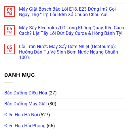
Bíp?
Rung
Cảnh
Không
Uy
Đừng
Lắc,
Báo:
có
Tín?
Máy Giặt Bosch Báo Lỗi E18, E23 Đứng Im? Gọi
05
Vội
Rò
Rước
bình
Vứt
Nước
Họa
luận
Th8
Ngay Thợ “Trị” Lỗi Bơm Xả Chuẩn Châu Âu!
Đi,
Bục
Xước
ở
Bo
Tường?
Tủ
Máy
Không
Mạch
Xử
Bếp
Giặt
có
Máy Sấy Electrolux/LG Lồng Không Quay, Kêu Cạch
05
Vẫn
Lý
Khi
Miele
bình
Còn
Ngay
Bảo
Báo
luận
Th8
Cạch? Lật Tẩy Lỗi Đứt Dây Curoa & Hỏng Bánh Tỳ!
Cứu
Trước
Dưỡng
Lỗi
ở
Được!
Khi
Máy
WaterProof
Máy
Không
Quá
Giặt
System:
Giặt
có
Lỗi Tràn Nước Máy Sấy Bơm Nhiệt (Heatpump):
05
Muộn!
Bosch/Miele
Cẩn
Bosch
bình
Âm
Thận
Báo
luận
Th8
Hướng Dẫn Tự Vệ Sinh Bơm Nước Ngưng Chuẩn
Tủ
Mất
Lỗi
ở
100%
Sai
Vài
E18,
Máy
Cách!
Chục
E23
Sấy
Không
Triệu
Đứng
Electrolux/LG
có
Thay
Im?
Lồng
bình
Bo
Gọi
Không
DANH MỤC
luận
Mạch!
Ngay
Quay,
ở
Thợ
Kêu
Lỗi
“Trị”
Cạch
Tràn
Lỗi
Cạch?
Nước
Bơm
Lật
Bảo Dưỡng Điều Hòa
(27)
Máy
Xả
Tẩy
Sấy
Chuẩn
Lỗi
Bơm
Châu
Đứt
Bảo Dưỡng Máy Giặt
(30)
Nhiệt
Âu!
Dây
(Heatpump):
Curoa
Hướng
Điều Hòa Hà Nội
(527)
&
Dẫn
Hỏng
Tự
Bánh
Vệ
Điều Hòa Hải Phòng
(66)
Tỳ!
Sinh