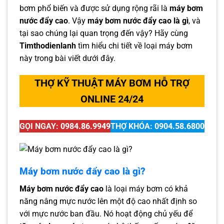
bơm phổ biến và được sử dụng rộng rãi là
máy bơm
nước đẩy cao
. Vậy
máy bơm nước đẩy cao là gì
, và
tại sao chúng lại quan trọng đến vậy? Hãy cùng
Timthodienlanh
tìm hiểu chi tiết về loại máy bơm
này trong bài viết dưới đây.
THỢ KỸ THUẬT MÁY BƠM HỖ TRỢ
ONLINE 24/24
GỌI NGAY:
0984.86.9949
THỢ KHÓA:
0904.58.6800
Máy bơm nước đẩy cao là gì?
Máy bơm nước đẩy cao
là loại máy bơm có khả
năng nâng mực nước lên một độ cao nhất định so
với mực nước ban đầu. Nó hoạt động chủ yếu để