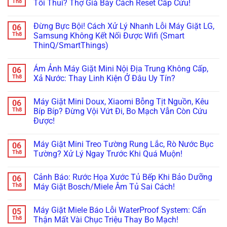
luận
Th8
Tối Thui? Thợ Già Bày Cách Reset Cấp Cứu!
Ngay
Ngăn
Dẫn
ở
Cách
Chân
Tự
Máy
Không
Xử
Không?
Đọc
Giặt
có
Lý!
Đây
Mã
Đừng Bực Bội! Cách Xử Lý Nhanh Lỗi Máy Giặt LG,
06
Tịt
bình
Là
Lỗi
Ngòi
luận
Th8
Samsung Không Kết Nối Được Wifi (Smart
Cách
H,
Không
ở
Xử
Nháy
ThinQ/SmartThings)
Bơm
Máy
Lý!
Chìa
Xà
Giặt
Khóa
Không
Phòng
Đang
Trên
có
(ezDispense,
Cập
Ám Ảnh Máy Giặt Mini Nội Địa Trung Không Cấp,
06
Tủ
bình
AutoDose)?
Nhật
Lạnh
luận
Th8
Xả Nước: Thay Linh Kiện Ở Đâu Uy Tín?
Đừng
Firmware
ở
Nội
Vội
Bỗng
Đừng
Địa
Không
Gọi
Treo
Bực
Nhật
có
Thợ,
Cứng,
Máy Giặt Mini Doux, Xiaomi Bỗng Tịt Nguồn, Kêu
06
Bội!
bình
Thử
Tối
Cách
luận
Th8
Bíp Bíp? Đừng Vội Vứt Đi, Bo Mạch Vẫn Còn Cứu
Ngay
Thui?
Xử
ở
Cách
Thợ
Được!
Lý
Ám
Này!
Già
Nhanh
Ảnh
Bày
Không
Lỗi
Máy
Cách
có
Máy
Giặt
Máy Giặt Mini Treo Tường Rung Lắc, Rò Nước Bục
06
Reset
bình
Giặt
Mini
Cấp
luận
Th8
Tường? Xử Lý Ngay Trước Khi Quá Muộn!
LG,
Nội
ở
Cứu!
Samsung
Địa
Máy
Không
Không
Trung
Giặt
có
Kết
Không
Cảnh Báo: Rước Họa Xước Tủ Bếp Khi Bảo Dưỡng
06
Mini
bình
Nối
Cấp,
Doux,
luận
Th8
Máy Giặt Bosch/Miele Âm Tủ Sai Cách!
Được
Xả
Xiaomi
ở
Wifi
Nước:
Bỗng
Máy
Không
(Smart
Thay
Tịt
Giặt
có
ThinQ/SmartThings)
Linh
Máy Giặt Miele Báo Lỗi WaterProof System: Cẩn
05
Nguồn,
Mini
bình
Kiện
Kêu
Treo
luận
Th8
Thận Mất Vài Chục Triệu Thay Bo Mạch!
Ở
Bíp
Tường
ở
Đâu