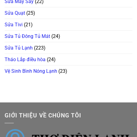
Sửa Máy Sấy
(22)
Sửa Quạt
(25)
Sửa Tivi
(21)
Sửa Tủ Đông Tủ Mát
(24)
Sửa Tủ Lạnh
(223)
Tháo Lắp điều hòa
(24)
Vệ Sinh Bình Nóng Lạnh
(23)
GIỚI THIỆU VỀ CHÚNG TÔI