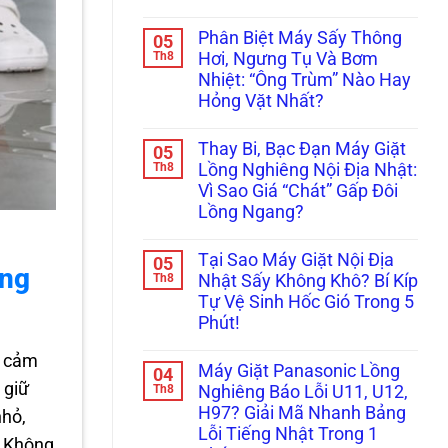
Đứt
Máy
Không
Dây
Sấy
có
Curoa
Phân Biệt Máy Sấy Thông
05
Bơm
bình
&
Nhiệt
luận
Th8
Hơi, Ngưng Tụ Và Bơm
Hỏng
ở
(Heatpump):
Bánh
Nhiệt: “Ông Trùm” Nào Hay
Máy
Hướng
Tỳ!
Giặt
Dẫn
Hỏng Vặt Nhất?
Sấy
Tự
2
Không
Vệ
Trong
có
Sinh
Thay Bi, Bạc Đạn Máy Giặt
05
1
bình
Bơm
Sấy
luận
Th8
Nước
Lồng Nghiêng Nội Địa Nhật:
ở
Không
Ngưng
Vì Sao Giá “Chát” Gấp Đôi
Phân
Khô,
Chuẩn
Biệt
Bốc
100%
Lồng Ngang?
Máy
Mùi
Sấy
Không
Khét:
Thông
có
“Bắt
Tại Sao Máy Giặt Nội Địa
05
Hơi,
bình
Bệnh”
ạng
Ngưng
luận
Th8
Trở
Nhật Sấy Không Khô? Bí Kíp
ở
Tụ
Sấy
Tự Vệ Sinh Hốc Gió Trong 5
Thay
Và
Tránh
Bi,
Bơm
Hiểm
Phút!
Bạc
Nhiệt:
Họa
Đạn
Không
“Ông
Cháy
o cảm
Máy
có
Trùm”
Nổ!
Máy Giặt Panasonic Lồng
04
Giặt
bình
Nào
 giữ
Lồng
luận
Th8
Hay
Nghiêng Báo Lỗi U11, U12,
ở
Nghiêng
Hỏng
H97? Giải Mã Nhanh Bảng
nhỏ,
Tại
Nội
Vặt
Sao
Địa
Nhất?
Lỗi Tiếng Nhật Trong 1
. Không
Máy
Nhật: