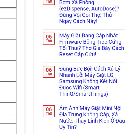
luận
Th8
Bơm Xà Phòng
ở
(ezDispense, AutoDose)?
Đừng
Vội
Đừng Vội Gọi Thợ, Thử
Gọi
Ngay Cách Này!
Thợ!
Hướng
Không
Dẫn
có
Tự
Máy Giặt Đang Cập Nhật
06
bình
Đọc
luận
Th8
Firmware Bỗng Treo Cứng,
Mã
ở
Lỗi
Tối Thui? Thợ Già Bày Cách
Máy
H,
Giặt
Reset Cấp Cứu!
Nháy
Tịt
Chìa
Ngòi
Không
Khóa
Không
có
Trên
Đừng Bực Bội! Cách Xử Lý
06
Bơm
bình
Tủ
Xà
luận
Th8
Nhanh Lỗi Máy Giặt LG,
Lạnh
ở
Phòng
Nội
Samsung Không Kết Nối
Máy
(ezDispense,
Địa
Giặt
AutoDose)?
Được Wifi (Smart
Nhật
Đang
Đừng
ThinQ/SmartThings)
Cập
Vội
Nhật
Gọi
Không
Firmware
Thợ,
có
Bỗng
Thử
Ám Ảnh Máy Giặt Mini Nội
06
bình
Treo
Ngay
luận
Th8
Địa Trung Không Cấp, Xả
Cứng,
Cách
ở
Tối
Này!
Nước: Thay Linh Kiện Ở Đâu
Đừng
Thui?
Bực
Uy Tín?
Thợ
Bội!
Già
Cách
Không