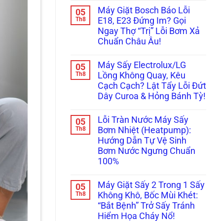
Xước
có
Lý
Được!
Máy Giặt Bosch Báo Lỗi
05
Tủ
bình
Ngay
Bếp
luận
Th8
Trước
E18, E23 Đứng Im? Gọi
ở
Khi
Khi
Ngay Thợ “Trị” Lỗi Bơm Xả
Máy
Bảo
Quá
Giặt
Dưỡng
Muộn!
Chuẩn Châu Âu!
Miele
Máy
Báo
Không
Giặt
Lỗi
có
Bosch/Miele
Máy Sấy Electrolux/LG
05
WaterProof
bình
Âm
System:
luận
Th8
Tủ
Lồng Không Quay, Kêu
ở
Cẩn
Sai
Cạch Cạch? Lật Tẩy Lỗi Đứt
Máy
Thận
Cách!
Giặt
Mất
Dây Curoa & Hỏng Bánh Tỳ!
Bosch
Vài
Báo
Không
Chục
Lỗi
có
Triệu
Lỗi Tràn Nước Máy Sấy
05
E18,
bình
Thay
E23
luận
Th8
Bo
Bơm Nhiệt (Heatpump):
ở
Đứng
Mạch!
Hướng Dẫn Tự Vệ Sinh
Máy
Im?
Sấy
Gọi
Bơm Nước Ngưng Chuẩn
Electrolux/LG
Ngay
100%
Lồng
Thợ
Không
“Trị”
Không
Quay,
Lỗi
có
Kêu
Bơm
Máy Giặt Sấy 2 Trong 1 Sấy
05
bình
Cạch
Xả
luận
Th8
Không Khô, Bốc Mùi Khét:
Cạch?
Chuẩn
ở
Lật
Châu
“Bắt Bệnh” Trở Sấy Tránh
Lỗi
Tẩy
Âu!
Tràn
Hiểm Họa Cháy Nổ!
Lỗi
Nước