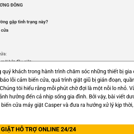
ƯƠNG ĐÔNG
ường gặp tình trạng này?
n cửa
cửa:
mới bắt đầu giặt:
:
uý khách trong hành trình chăm sóc những thiết bị gia 
áy giặt Casper
áo lỗi cảm biến cửa, quá trình giặt giũ bị gián đoạn, quầ
iản tại nhà
 Chúng tôi hiểu rằng mỗi phút chờ đợi là một nỗi lo nhỏ. 
 cửa máy giặt Casper uy tín, có mặt nhanh
nh hưởng đến cả nhịp sống gia đình. Bởi vậy, bài viết dư
biến cửa máy giặt Casper và đưa ra hướng xử lý kịp thời,
 nhanh, chuẩn, uy tín
g Chuyên Gia!
GIẶT HỖ TRỢ ONLINE 24/24