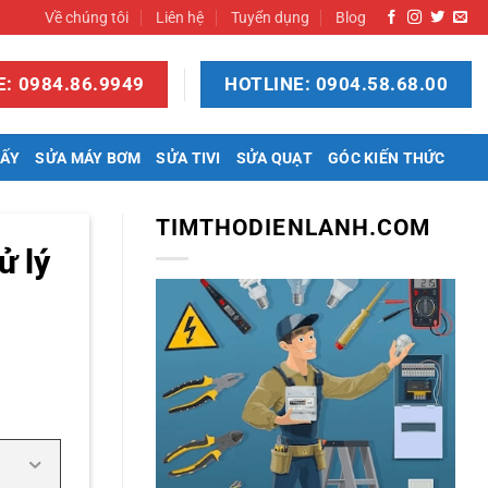
Về chúng tôi
Liên hệ
Tuyển dụng
Blog
: 0984.86.9949
HOTLINE: 0904.58.68.00
SẤY
SỬA MÁY BƠM
SỬA TIVI
SỬA QUẠT
GÓC KIẾN THỨC
TIMTHODIENLANH.COM
ử lý