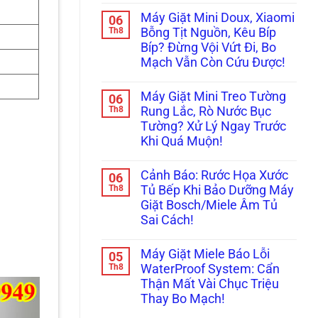
Bày
Xử
có
Cách
Máy Giặt Mini Doux, Xiaomi
06
Lý
bình
Reset
Nhanh
luận
Th8
Bỗng Tịt Nguồn, Kêu Bíp
Cấp
ở
Lỗi
Cứu!
Bíp? Đừng Vội Vứt Đi, Bo
Ám
Máy
Ảnh
Giặt
Mạch Vẫn Còn Cứu Được!
Máy
LG,
Giặt
Không
Samsung
Mini
có
Không
Máy Giặt Mini Treo Tường
06
Nội
bình
Kết
Địa
luận
Th8
Nối
Rung Lắc, Rò Nước Bục
ở
Trung
Được
Tường? Xử Lý Ngay Trước
Máy
Không
Wifi
Giặt
Cấp,
(Smart
Khi Quá Muộn!
Mini
Xả
ThinQ/SmartThings)
Doux,
Không
Nước:
Xiaomi
có
Thay
Cảnh Báo: Rước Họa Xước
06
Bỗng
bình
Linh
Tịt
luận
Th8
Kiện
Tủ Bếp Khi Bảo Dưỡng Máy
ở
Nguồn,
Ở
Giặt Bosch/Miele Âm Tủ
Máy
Kêu
Đâu
Giặt
Bíp
Uy
Sai Cách!
Mini
Bíp?
Tín?
Treo
Không
Đừng
Tường
có
Vội
Máy Giặt Miele Báo Lỗi
05
Rung
bình
Vứt
Lắc,
luận
Th8
Đi,
WaterProof System: Cẩn
ở
Rò
Bo
Thận Mất Vài Chục Triệu
Cảnh
Nước
Mạch
Báo:
Bục
Vẫn
Thay Bo Mạch!
Rước
Tường?
Còn
Họa
Không
Xử
Cứu