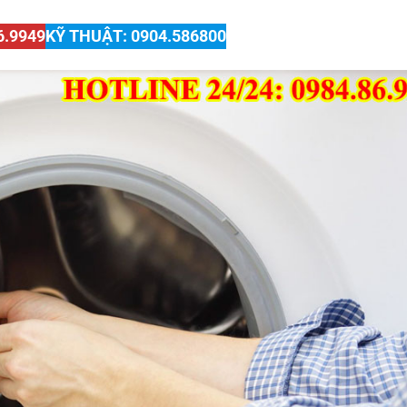
6.9949
KỸ THUẬT: 0904.586800