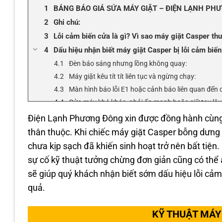
BẢNG BÁO GIÁ SỬA MÁY GIẶT – ĐIỆN LẠNH PH
Ghi chú:
Lỗi cảm biến cửa là gì? Vì sao máy giặt Casper th
Dấu hiệu nhận biết máy giặt Casper bị lỗi cảm biế
Đèn báo sáng nhưng lồng không quay:
Máy giặt kêu tít tít liên tục và ngừng chạy:
Màn hình báo lỗi E1 hoặc cảnh báo liên quan đến 
Cửa máy khó khóa, phải ấn mạnh hoặc giữ tay lâu 
Giặt xong nhưng cửa không mở, máy báo kẹt khóa
Điện Lạnh Phương Đông xin được đồng hành cùng q
Nguyên nhân phổ biến dẫn đến lỗi cảm biến cửa m
thân thuộc. Khi chiếc máy giặt Casper bỗng dưng b
Cách xử lý lỗi cảm biến cửa máy giặt Casper đơn g
chưa kịp sạch đã khiến sinh hoạt trở nên bất tiện.
Điện Lạnh Phương Đông – dịch vụ sửa lỗi cảm biến
sự cố kỹ thuật tưởng chừng đơn giản cũng có thể ả
Lời kết gửi đến khách hàng
sẽ giúp quý khách nhận biết sớm dấu hiệu lỗi cảm 
Dịch vụ sửa máy giặt tại Điện Lạnh Phương Đông –
quả.
THÔNG TIN LIÊN HỆ VỚI CHÚNG TÔI:
🚨 Máy Giặt Hỏng? Khắc Phục Nhanh Chóng Cùn
KỸ THUẬT MÁY 