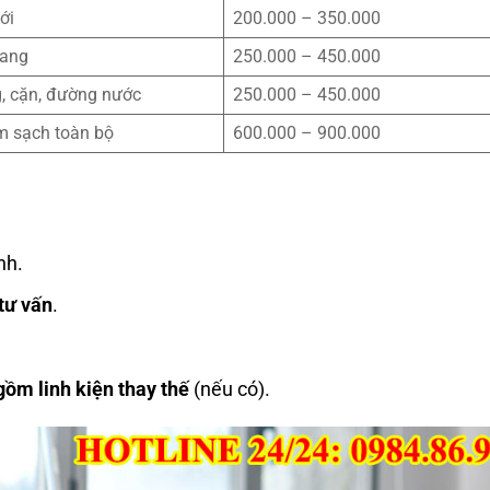
ới
200.000 – 350.000
gang
250.000 – 450.000
g, cặn, đường nước
250.000 – 450.000
àm sạch toàn bộ
600.000 – 900.000
nh.
tư vấn
.
gồm linh kiện thay thế
(nếu có).