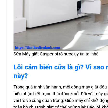
Sửa Máy giặt Casper bị rò nước uy tín tại nhà
Lỗi cảm biến cửa là gì? Vì sao
này?
Trong quá trình vận hành, mỗi dòng máy giặt đều
biến nhận biết trạng thái đóng/mở. Đối với máy g
vai trò vô cùng quan trọng. Giúp máy chỉ khởi độ
toàn bộ chu trình giặt có thể ngừng lại: Báo lỗi,