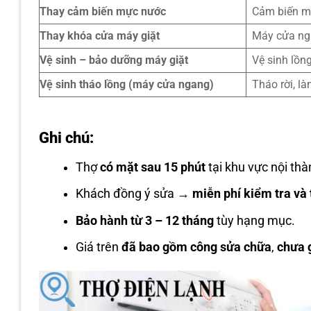
Thay cảm biến mực nước
Cảm biến m
Thay khóa cửa máy giặt
Máy cửa n
Vệ sinh – bảo dưỡng máy giặt
Vệ sinh lồn
Vệ sinh tháo lồng (máy cửa ngang)
Tháo rời, l
Ghi chú:
Thợ
có mặt sau 15 phút
tại khu vực nội thà
Khách đồng ý sửa →
miễn phí kiểm tra và 
Bảo hành từ 3 – 12 tháng
tùy hạng mục.
Giá trên
đã bao gồm công sửa chữa
,
chưa 