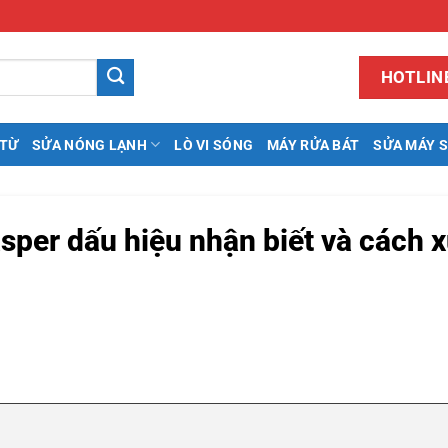
HOTLINE
 TỪ
SỬA NÓNG LẠNH
LÒ VI SÓNG
MÁY RỬA BÁT
SỬA MÁY 
sper dấu hiệu nhận biết và cách x