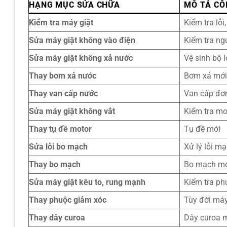
HẠNG MỤC SỬA CHỮA
MÔ TẢ CÔ
Kiểm tra máy giặt
Kiểm tra lỗi
Sửa máy giặt không vào điện
Kiểm tra ng
Sửa máy giặt không xả nước
Vệ sinh bộ 
Thay bơm xả nước
Bơm xả mớ
Thay van cấp nước
Van cấp đơ
Sửa máy giặt không vắt
Kiểm tra mo
Thay tụ đề motor
Tụ đề mới
Sửa lỗi bo mạch
Xử lý lỗi mạ
Thay bo mạch
Bo mạch mớ
Sửa máy giặt kêu to, rung mạnh
Kiểm tra ph
Thay phuộc giảm xóc
Tùy đời má
Thay dây curoa
Dây curoa 