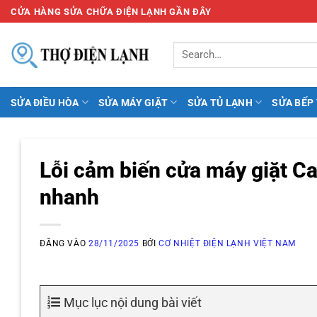
Bỏ
CỬA HÀNG SỬA CHỮA ĐIỆN LẠNH GẦN ĐÂY
qua
nội
dung
SỬA ĐIỀU HÒA
SỬA MÁY GIẶT
SỬA TỦ LẠNH
SỬA BẾP
Lỗi cảm biến cửa máy giặt Ca
nhanh
ĐĂNG VÀO
28/11/2025
BỞI
CƠ NHIỆT ĐIỆN LẠNH VIỆT NAM
Mục lục nội dung bài viết