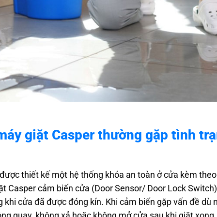
 máy giặt Casper thường gặp tình tr
 được thiết kế một hệ thống khóa an toàn ở cửa kèm the
iặt Casper cảm biến cửa (Door Sensor/ Door Lock Switch)
ng khi cửa đã được đóng kín. Khi cảm biến gặp vấn đề dù 
 không quay, không xả hoặc không mở cửa sau khi giặt xong