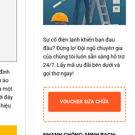
Sự cố điện lạnh khiến bạn đau
đầu? Đừng lo! Đội ngũ chuyên gia
của chúng tôi luôn sẵn sàng hỗ trợ
24/7. Lấy mã ưu đãi bên dưới và
đình
gọi thợ ngay!
n áo
Và một
ới đây
VOUCHER SỬA CHỮA
 hiệu