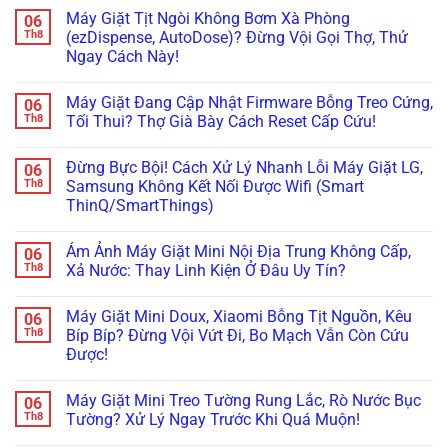
Phút!
Chuẩn
Khay
Nhật
Lạnh
có
Máy Giặt Tịt Ngòi Không Bơm Xà Phòng
06
&
Cắm
Hitachi
bình
Cảm
Nhầm
Nội
luận
Th8
(ezDispense, AutoDose)? Đừng Vội Gọi Thợ, Thử
Biến
Điện
Địa
ở
Ngay Cách Này!
Cực
220V:
Kêu
Đừng
Chuẩn
Đừng
“Bụp
Vội
Không
Bỏ
Bụp”,
Gọi
có
Đi,
Nháy
Thợ!
Máy Giặt Đang Cập Nhật Firmware Bỗng Treo Cứng,
06
bình
Đọc
Đèn
Hướng
luận
Th8
Tối Thui? Thợ Già Bày Cách Reset Cấp Cứu!
Ngay
Ngăn
Dẫn
ở
Cách
Chân
Tự
Máy
Không
Xử
Không?
Đọc
Giặt
có
Lý!
Đây
Mã
Đừng Bực Bội! Cách Xử Lý Nhanh Lỗi Máy Giặt LG,
06
Tịt
bình
Là
Lỗi
Ngòi
luận
Th8
Samsung Không Kết Nối Được Wifi (Smart
Cách
H,
Không
ở
Xử
Nháy
ThinQ/SmartThings)
Bơm
Máy
Lý!
Chìa
Xà
Giặt
Khóa
Không
Phòng
Đang
Trên
có
(ezDispense,
Cập
Ám Ảnh Máy Giặt Mini Nội Địa Trung Không Cấp,
06
Tủ
bình
AutoDose)?
Nhật
Lạnh
luận
Th8
Xả Nước: Thay Linh Kiện Ở Đâu Uy Tín?
Đừng
Firmware
ở
Nội
Vội
Bỗng
Đừng
Địa
Không
Gọi
Treo
Bực
Nhật
có
Thợ,
Cứng,
Máy Giặt Mini Doux, Xiaomi Bỗng Tịt Nguồn, Kêu
06
Bội!
bình
Thử
Tối
Cách
luận
Th8
Bíp Bíp? Đừng Vội Vứt Đi, Bo Mạch Vẫn Còn Cứu
Ngay
Thui?
Xử
ở
Cách
Thợ
Được!
Lý
Ám
Này!
Già
Nhanh
Ảnh
Bày
Không
Lỗi
Máy
Cách
có
Máy
Giặt
Máy Giặt Mini Treo Tường Rung Lắc, Rò Nước Bục
06
Reset
bình
Giặt
Mini
Cấp
luận
Th8
Tường? Xử Lý Ngay Trước Khi Quá Muộn!
LG,
Nội
ở
Cứu!
Samsung
Địa
Máy
Không
Không
Trung