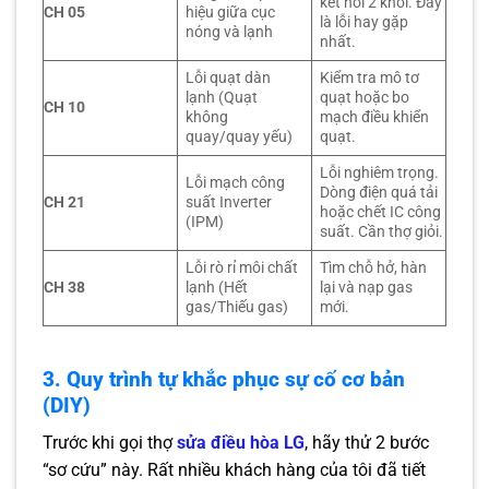
kết nối 2 khối. Đây
CH 05
hiệu giữa cục
là lỗi hay gặp
nóng và lạnh
nhất.
Lỗi quạt dàn
Kiểm tra mô tơ
lạnh (Quạt
quạt hoặc bo
CH 10
không
mạch điều khiển
quay/quay yếu)
quạt.
Lỗi nghiêm trọng.
Lỗi mạch công
Dòng điện quá tải
CH 21
suất Inverter
hoặc chết IC công
(IPM)
suất. Cần thợ giỏi.
Lỗi rò rỉ môi chất
Tìm chỗ hở, hàn
CH 38
lạnh (Hết
lại và nạp gas
gas/Thiếu gas)
mới.
3. Quy trình tự khắc phục sự cố cơ bản
(DIY)
Trước khi gọi thợ
sửa điều hòa LG
, hãy thử 2 bước
“sơ cứu” này. Rất nhiều khách hàng của tôi đã tiết