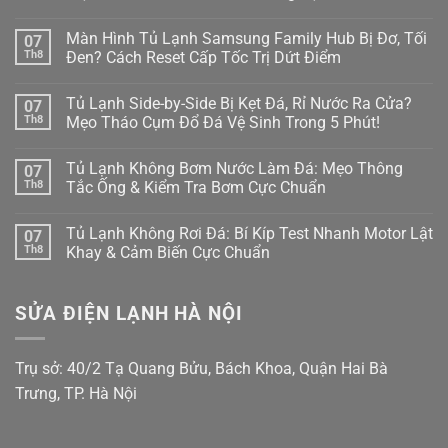
Tủ
Không
Lạnh
có
Màn Hình Tủ Lạnh Samsung Family Hub Bị Đơ, Tối
07
Multidoor
bình
4
luận
Th8
Đen? Cách Reset Cấp Tốc Trị Dứt Điểm
Cánh
ở
Kêu
Cửa
Không
Réo
Tủ
có
Tủ Lạnh Side-by-Side Bị Kẹt Đá, Rỉ Nước Ra Cửa?
07
To
Side-
bình
Ở
By-
luận
Th8
Mẹo Tháo Cụm Đổ Đá Vệ Sinh Trong 5 Phút!
Ngăn
Side
ở
Đông
Bị
Màn
Không
Mềm?
Xệ,
Hình
có
Tủ Lạnh Không Bơm Nước Làm Đá: Mẹo Thông
07
Bắt
Rỏ
Tủ
bình
Bệnh
Nước
Lạnh
luận
Th8
Tắc Ống & Kiểm Tra Bơm Cực Chuẩn
Kẹt
Đọng
Samsung
ở
Quạt
Sương?
Family
Tủ
Không
Dàn
Mẹo
Hub
Lạnh
có
Tủ Lạnh Không Rơi Đá: Bí Kíp Test Nhanh Motor Lật
07
Lạnh
Căn
Bị
Side-
bình
Inverter
Chỉnh
Đơ,
by-
luận
Th8
Khay & Cảm Biến Cực Chuẩn
Cực
Bản
Tối
Side
ở
Chuẩn
Lề
Đen?
Bị
Tủ
Không
&
Cách
Kẹt
Lạnh
có
Gioăng
Reset
Đá,
Không
bình
SỬA ĐIỆN LẠNH HÀ NỘI
Cực
Cấp
Rỉ
Bơm
luận
Chuẩn
Tốc
Nước
Nước
ở
Trị
Ra
Làm
Tủ
Dứt
Cửa?
Đá:
Lạnh
Điểm
Mẹo
Mẹo
Không
Trụ sở: 40/2 Tạ Quang Bửu, Bách Khoa, Quận Hai Bà
Tháo
Thông
Rơi
Cụm
Tắc
Đá:
Trưng, TP. Hà Nội
Đổ
Ống
Bí
Đá
&
Kíp
Vệ
Kiểm
Test
Sinh
Tra
Nhanh