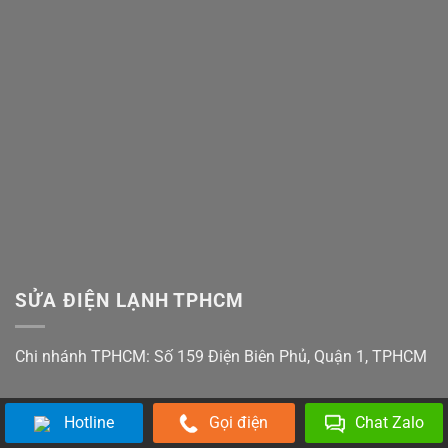
Trong
Bơm
Motor
5
Cực
Lật
Phút!
Chuẩn
Khay
&
Cảm
Biến
Cực
Chuẩn
SỬA ĐIỆN LẠNH TPHCM
Chi nhánh TPHCM: Số 159 Điện Biên Phủ, Quận 1, TPHCM
Hotline
Gọi điện
Chat Zalo