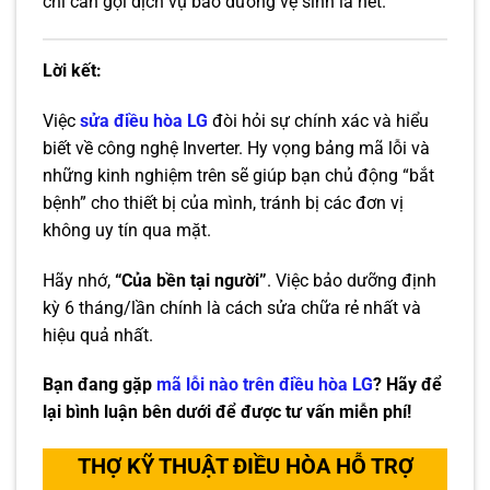
chỉ cần gọi dịch vụ bảo dưỡng vệ sinh là hết.
Lời kết:
Việc
sửa điều hòa LG
đòi hỏi sự chính xác và hiểu
biết về công nghệ Inverter. Hy vọng bảng mã lỗi và
những kinh nghiệm trên sẽ giúp bạn chủ động “bắt
bệnh” cho thiết bị của mình, tránh bị các đơn vị
không uy tín qua mặt.
Hãy nhớ,
“Của bền tại người”
. Việc bảo dưỡng định
kỳ 6 tháng/lần chính là cách sửa chữa rẻ nhất và
hiệu quả nhất.
Bạn đang gặp
mã lỗi nào trên điều hòa LG
? Hãy để
lại bình luận bên dưới để được tư vấn miễn phí!
THỢ KỸ THUẬT ĐIỀU HÒA HỖ TRỢ