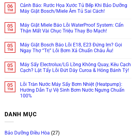
Giặt
có
Kết
Không
Cảnh Báo: Rước Họa Xước Tủ Bếp Khi Bảo Dưỡng
06
Mini
bình
Nối
Cấp,
Doux,
luận
Th8
Máy Giặt Bosch/Miele Âm Tủ Sai Cách!
Được
Xả
Xiaomi
ở
Wifi
Nước:
Bỗng
Máy
Không
(Smart
Thay
Tịt
Giặt
có
ThinQ/SmartThings)
Linh
Máy Giặt Miele Báo Lỗi WaterProof System: Cẩn
05
Nguồn,
Mini
bình
Kiện
Kêu
Treo
luận
Th8
Thận Mất Vài Chục Triệu Thay Bo Mạch!
Ở
Bíp
Tường
ở
Đâu
Bíp?
Rung
Cảnh
Không
Uy
Đừng
Lắc,
Báo:
có
Tín?
Máy Giặt Bosch Báo Lỗi E18, E23 Đứng Im? Gọi
05
Vội
Rò
Rước
bình
Vứt
Nước
Họa
luận
Th8
Ngay Thợ “Trị” Lỗi Bơm Xả Chuẩn Châu Âu!
Đi,
Bục
Xước
ở
Bo
Tường?
Tủ
Máy
Không
Mạch
Xử
Bếp
Giặt
có
Máy Sấy Electrolux/LG Lồng Không Quay, Kêu Cạch
05
Vẫn
Lý
Khi
Miele
bình
Còn
Ngay
Bảo
Báo
luận
Th8
Cạch? Lật Tẩy Lỗi Đứt Dây Curoa & Hỏng Bánh Tỳ!
Cứu
Trước
Dưỡng
Lỗi
ở
Được!
Khi
Máy
WaterProof
Máy
Không
Quá
Giặt
System:
Giặt
có
Lỗi Tràn Nước Máy Sấy Bơm Nhiệt (Heatpump):
05
Muộn!
Bosch/Miele
Cẩn
Bosch
bình
Âm
Thận
Báo
luận
Th8
Hướng Dẫn Tự Vệ Sinh Bơm Nước Ngưng Chuẩn
Tủ
Mất
Lỗi
ở
100%
Sai
Vài
E18,
Máy
Cách!
Chục
E23
Sấy
Không
Triệu
Đứng
Electrolux/LG
có
Thay
Im?
Lồng
bình
Bo
Gọi
Không
DANH MỤC
luận
Mạch!
Ngay
Quay,
ở
Thợ
Kêu
Lỗi
“Trị”
Cạch
Tràn
Lỗi
Cạch?
Nước
Bơm
Lật
Bảo Dưỡng Điều Hòa
(27)
Máy
Xả
Tẩy