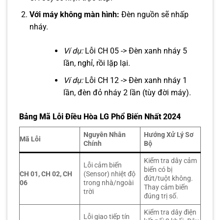
Với máy không màn hình:
Đèn nguồn sẽ nhấp
nháy.
Ví dụ:
Lỗi CH 05 -> Đèn xanh nháy 5
lần, nghỉ, rồi lặp lại.
Ví dụ:
Lỗi CH 12 -> Đèn xanh nháy 1
lần, đèn đỏ nháy 2 lần (tùy đời máy).
Bảng Mã Lỗi Điều Hòa LG Phổ Biến Nhất 2024
Nguyên Nhân
Hướng Xử Lý Sơ
Mã Lỗi
Chính
Bộ
Kiểm tra dây cảm
Lỗi cảm biến
biến có bị
CH 01, CH 02, CH
(Sensor) nhiệt độ
đứt/tuột không.
06
trong nhà/ngoài
Thay cảm biến
trời
đúng trị số.
Kiểm tra dây điện
Lỗi giao tiếp tín