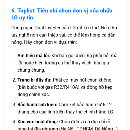
6. Toplist: Tiêu chí chọn đơn vị sửa chữa
LG uy tín
Công nghệ Dual Inverter của LG rất kén thợ. Nếu thợ
tay nghề non can thiệp sai, có thể làm hỏng cả dàn
nóng. Hãy chọn đơn vị dựa trên:
Am hiểu mã lỗi:
Khi bạn gọi điện, họ phải hỏi mã
lỗi hoặc hiện tượng cụ thể thay vì chỉ báo giá
chung chung.
Trang bị đầy đủ:
Phải có máy hút chân không
(bắt buộc với gas R32/R410A) và đồng hồ kẹp
dòng chính xác.
Bảo hành linh kiện:
Cam kết bảo hành từ 6-12
tháng cho các linh kiện thay thế chính hãng LG.
Khu vực hoạt động:
Chọn đơn vị có địa chỉ rõ
ràng tại địa phương (Hà Nội, TP.HCM, Đà Nẵng…)