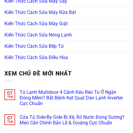
Kiến Thức Cách Sửa Máy Sấy
Kiến Thức Cách Sửa Máy Rửa Bát
Kiến Thức Cách Sửa Máy Giặt
Kiến Thức Cách Sửa Nóng Lạnh
Kiến Thức Cách Sửa Bếp Từ
Kiến Thức Cách Sửa Điều Hòa
XEM CHỦ ĐỀ MỚI NHẤT
Tủ Lạnh Multidoor 4 Cánh Kêu Réo To Ở Ngăn
07
Th8
Đông Mềm? Bắt Bệnh Kẹt Quạt Dàn Lạnh Inverter
Cực Chuẩn
Không
có
Cửa Tủ Side-By-Side Bị Xệ, Rỏ Nước Đọng Sương?
07
bình
luận
Th8
Mẹo Căn Chỉnh Bản Lề & Gioăng Cực Chuẩn
ở
Tủ
Không
Lạnh
có