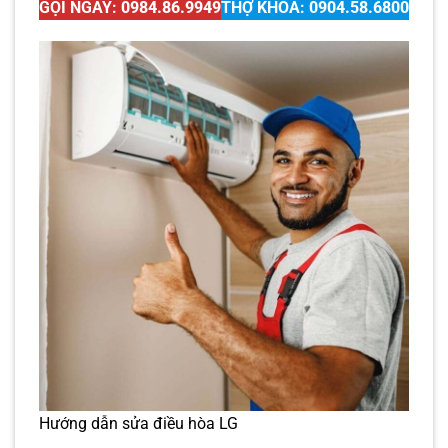
GỌI NGAY:
0984.86.9949
THỢ KHÓA:
0904.58.6800
Hướng dẫn sửa điều hòa LG