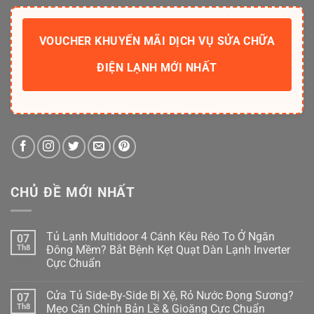
VOUCHER KHUYẾN MÃI DỊCH VỤ SỬA CHỮA
ĐIỆN LẠNH MỚI NHẤT
CHỦ ĐỀ MỚI NHẤT
Tủ Lạnh Multidoor 4 Cánh Kêu Réo To Ở Ngăn
07
Th8
Đông Mềm? Bắt Bệnh Kẹt Quạt Dàn Lạnh Inverter
Cực Chuẩn
Không
có
Cửa Tủ Side-By-Side Bị Xệ, Rỏ Nước Đọng Sương?
07
bình
luận
Th8
Mẹo Căn Chỉnh Bản Lề & Gioăng Cực Chuẩn
ở