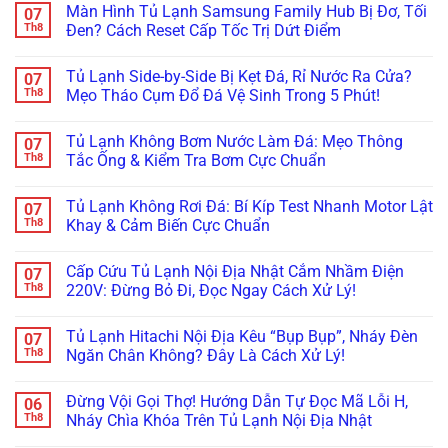
Màn Hình Tủ Lạnh Samsung Family Hub Bị Đơ, Tối
07
Multidoor
bình
4
luận
Th8
Đen? Cách Reset Cấp Tốc Trị Dứt Điểm
Cánh
ở
Kêu
Cửa
Không
Réo
Tủ
có
Tủ Lạnh Side-by-Side Bị Kẹt Đá, Rỉ Nước Ra Cửa?
07
To
Side-
bình
Ở
By-
luận
Th8
Mẹo Tháo Cụm Đổ Đá Vệ Sinh Trong 5 Phút!
Ngăn
Side
ở
Đông
Bị
Màn
Không
Mềm?
Xệ,
Hình
có
Tủ Lạnh Không Bơm Nước Làm Đá: Mẹo Thông
07
Bắt
Rỏ
Tủ
bình
Bệnh
Nước
Lạnh
luận
Th8
Tắc Ống & Kiểm Tra Bơm Cực Chuẩn
Kẹt
Đọng
Samsung
ở
Quạt
Sương?
Family
Tủ
Không
Dàn
Mẹo
Hub
Lạnh
có
Tủ Lạnh Không Rơi Đá: Bí Kíp Test Nhanh Motor Lật
07
Lạnh
Căn
Bị
Side-
bình
Inverter
Chỉnh
Đơ,
by-
luận
Th8
Khay & Cảm Biến Cực Chuẩn
Cực
Bản
Tối
Side
ở
Chuẩn
Lề
Đen?
Bị
Tủ
Không
&
Cách
Kẹt
Lạnh
có
Cấp Cứu Tủ Lạnh Nội Địa Nhật Cắm Nhầm Điện
07
Gioăng
Reset
Đá,
Không
bình
Cực
Cấp
Rỉ
Bơm
luận
Th8
220V: Đừng Bỏ Đi, Đọc Ngay Cách Xử Lý!
Chuẩn
Tốc
Nước
Nước
ở
Trị
Ra
Làm
Tủ
Không
Dứt
Cửa?
Đá:
Lạnh
có
Tủ Lạnh Hitachi Nội Địa Kêu “Bụp Bụp”, Nháy Đèn
07
Điểm
Mẹo
Mẹo
Không
bình
Tháo
Thông
Rơi
luận
Th8
Ngăn Chân Không? Đây Là Cách Xử Lý!
Cụm
Tắc
Đá:
ở
Đổ
Ống
Bí
Cấp
Không
Đá
&
Kíp
Cứu
có
Đừng Vội Gọi Thợ! Hướng Dẫn Tự Đọc Mã Lỗi H,
06
Vệ
Kiểm
Test
Tủ
bình
Sinh
Tra
Nhanh
Lạnh
luận
Th8
Nháy Chìa Khóa Trên Tủ Lạnh Nội Địa Nhật
Trong
Bơm
Motor
Nội
ở
5
Cực
Lật
Địa
Tủ
Không