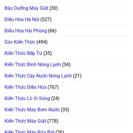
Sấy
Chuẩn
Lỗi
Bơm
Châu
Đứt
Bảo Dưỡng Máy Giặt
(30)
Nhiệt
Âu!
Dây
(Heatpump):
Curoa
Hướng
Điều Hòa Hà Nội
(527)
&
Dẫn
Hỏng
Tự
Bánh
Vệ
Điều Hòa Hải Phòng
(66)
Tỳ!
Sinh
Bơm
Nước
Góc Kiến Thức
(494)
Ngưng
Chuẩn
100%
Kiến Thức Bếp Từ
(35)
Kiến Thức Bình Nóng Lạnh
(34)
Kiến Thức Cây Nước Nóng Lạnh
(21)
Kiến Thức Điều Hòa
(767)
Kiến Thức Lò Vi Sóng
(24)
Kiến Thức Máy Bơm Nước
(35)
Kiến Thức Máy Giặt
(778)
Kiến Thức Máy Rửa Bát
(26)