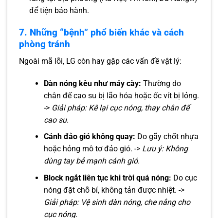
để tiện bảo hành.
7. Những “bệnh” phổ biến khác và cách
phòng tránh
Ngoài mã lỗi, LG còn hay gặp các vấn đề vật lý:
Dàn nóng kêu như máy cày:
Thường do
chân đế cao su bị lão hóa hoặc ốc vít bị lỏng.
->
Giải pháp: Kê lại cục nóng, thay chân đế
cao su.
Cánh đảo gió không quay:
Do gãy chốt nhựa
hoặc hỏng mô tơ đảo gió. ->
Lưu ý: Không
dùng tay bẻ mạnh cánh gió.
Block ngắt liên tục khi trời quá nóng:
Do cục
nóng đặt chỗ bí, không tản được nhiệt. ->
Giải pháp: Vệ sinh dàn nóng, che nắng cho
cục nóng.