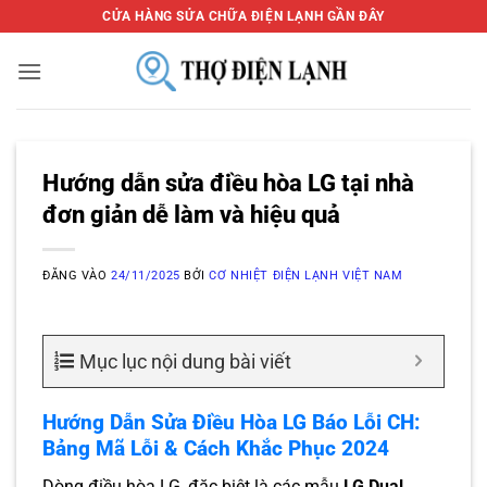
Bỏ
CỬA HÀNG SỬA CHỮA ĐIỆN LẠNH GẦN ĐÂY
qua
nội
dung
Hướng dẫn sửa điều hòa LG tại nhà
đơn giản dễ làm và hiệu quả
ĐĂNG VÀO
24/11/2025
BỞI
CƠ NHIỆT ĐIỆN LẠNH VIỆT NAM
Mục lục nội dung bài viết
Hướng Dẫn Sửa Điều Hòa LG Báo Lỗi CH:
Bảng Mã Lỗi & Cách Khắc Phục 2024
Dòng điều hòa LG, đặc biệt là các mẫu
LG Dual