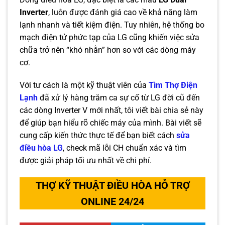
Inverter
, luôn được đánh giá cao về khả năng làm
lạnh nhanh và tiết kiệm điện. Tuy nhiên, hệ thống bo
mạch điện tử phức tạp của LG cũng khiến việc sửa
chữa trở nên “khó nhằn” hơn so với các dòng máy
cơ.
Với tư cách là một kỹ thuật viên của
Tìm Thợ Điện
Lạnh
đã xử lý hàng trăm ca sự cố từ LG đời cũ đến
các dòng Inverter V mới nhất, tôi viết bài chia sẻ này
để giúp bạn hiểu rõ chiếc máy của mình. Bài viết sẽ
cung cấp kiến thức thực tế để bạn biết cách
sửa
điều hòa LG
, check mã lỗi CH chuẩn xác và tìm
được giải pháp tối ưu nhất về chi phí.
THỢ KỸ THUẬT ĐIỀU HÒA HỖ TRỢ
ONLINE 24/24