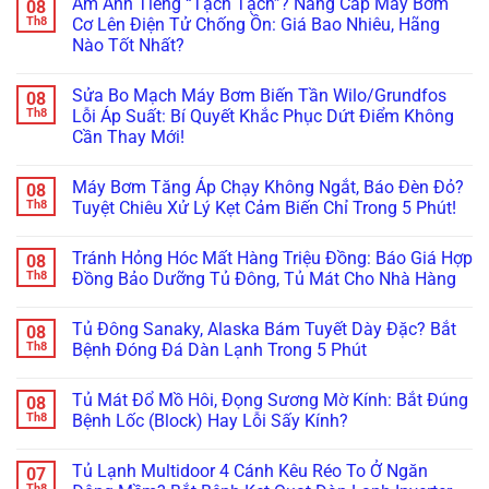
Ám Ảnh Tiếng “Tạch Tạch”? Nâng Cấp Máy Bơm
08
bình
luận
Th8
Cơ Lên Điện Tử Chống Ồn: Giá Bao Nhiêu, Hãng
ở
Nào Tốt Nhất?
Nước
Thái
Không
Dương
có
Năng
Sửa Bo Mạch Máy Bơm Biến Tần Wilo/Grundfos
08
bình
Chảy
luận
Th8
Lỗi Áp Suất: Bí Quyết Khắc Phục Dứt Điểm Không
Yếu
ở
Xìu?
Cần Thay Mới!
Ám
Cách
Ảnh
Chọn
Không
Tiếng
&
có
“Tạch
Máy Bơm Tăng Áp Chạy Không Ngắt, Báo Đèn Đỏ?
08
Lắp
bình
Tạch”?
Bơm
luận
Th8
Tuyệt Chiêu Xử Lý Kẹt Cảm Biến Chỉ Trong 5 Phút!
Nâng
ở
Tăng
Cấp
Sửa
Áp
Không
Máy
Bo
Nước
có
Bơm
Tránh Hỏng Hóc Mất Hàng Triệu Đồng: Báo Giá Hợp
08
Mạch
Nóng
bình
Cơ
Máy
(100°C)
luận
Th8
Đồng Bảo Dưỡng Tủ Đông, Tủ Mát Cho Nhà Hàng
Lên
Bơm
ở
Chuẩn
Điện
Biến
Máy
Nhất!
Không
Tử
Tần
Bơm
có
Chống
Tủ Đông Sanaky, Alaska Bám Tuyết Dày Đặc? Bắt
08
Wilo/Grundfos
Tăng
bình
Ồn:
Lỗi
Áp
luận
Th8
Bệnh Đóng Đá Dàn Lạnh Trong 5 Phút
Giá
Áp
Chạy
ở
Bao
Suất:
Không
Tránh
Không
Nhiêu,
Bí
Ngắt,
Hỏng
có
Hãng
Tủ Mát Đổ Mồ Hôi, Đọng Sương Mờ Kính: Bắt Đúng
08
Quyết
Báo
Hóc
bình
Nào
Khắc
Đèn
Mất
luận
Th8
Bệnh Lốc (Block) Hay Lỗi Sấy Kính?
Tốt
Phục
Đỏ?
Hàng
ở
Nhất?
Dứt
Tuyệt
Triệu
Tủ
Không
Điểm
Chiêu
Đồng:
Đông
có
Tủ Lạnh Multidoor 4 Cánh Kêu Réo To Ở Ngăn
07
Không
Xử
Báo
Sanaky,
bình
Cần
Lý
Giá
Alaska
luận
Th8