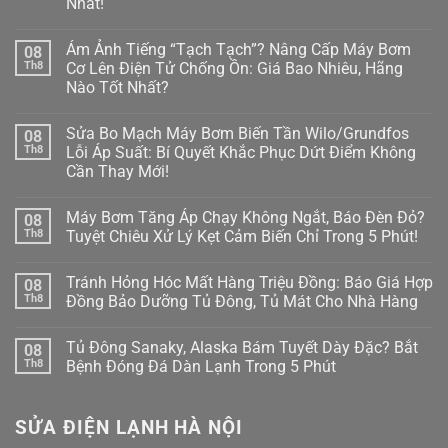
Nhất!
Không
có
Ám Ảnh Tiếng “Tạch Tạch”? Nâng Cấp Máy Bơm
08
bình
luận
Th8
Cơ Lên Điện Tử Chống Ồn: Giá Bao Nhiêu, Hãng
ở
Nào Tốt Nhất?
Nước
Thái
Không
Dương
có
Năng
Sửa Bo Mạch Máy Bơm Biến Tần Wilo/Grundfos
08
bình
Chảy
luận
Th8
Lỗi Áp Suất: Bí Quyết Khắc Phục Dứt Điểm Không
Yếu
ở
Xìu?
Cần Thay Mới!
Ám
Cách
Ảnh
Chọn
Không
Tiếng
&
có
“Tạch
Máy Bơm Tăng Áp Chạy Không Ngắt, Báo Đèn Đỏ?
08
Lắp
bình
Tạch”?
Bơm
luận
Th8
Tuyệt Chiêu Xử Lý Kẹt Cảm Biến Chỉ Trong 5 Phút!
Nâng
ở
Tăng
Cấp
Sửa
Áp
Không
Máy
Bo
Nước
có
Bơm
Tránh Hỏng Hóc Mất Hàng Triệu Đồng: Báo Giá Hợp
08
Mạch
Nóng
bình
Cơ
Máy
(100°C)
luận
Th8
Đồng Bảo Dưỡng Tủ Đông, Tủ Mát Cho Nhà Hàng
Lên
Bơm
ở
Chuẩn
Điện
Biến
Máy
Nhất!
Không
Tử
Tần
Bơm
có
Chống
Tủ Đông Sanaky, Alaska Bám Tuyết Dày Đặc? Bắt
08
Wilo/Grundfos
Tăng
bình
Ồn:
Lỗi
Áp
luận
Th8
Bệnh Đóng Đá Dàn Lạnh Trong 5 Phút
Giá
Áp
Chạy
ở
Bao
Suất:
Không
Tránh
Không
Nhiêu,
Bí
Ngắt,
Hỏng
có
Hãng
Quyết
Báo
Hóc
bình
Nào
SỬA ĐIỆN LẠNH HÀ NỘI
Khắc
Đèn
Mất
luận
Tốt
Phục
Đỏ?
Hàng
ở
Nhất?