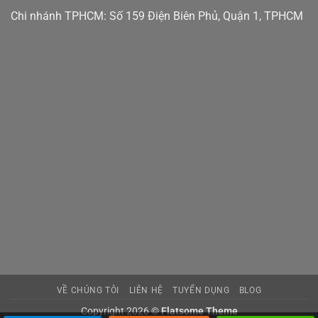
Chi nhánh TPHCM: Số 159 Điện Biên Phủ, Quận 1, TPHCM
VỀ CHÚNG TÔI
LIÊN HỆ
TUYỂN DỤNG
BLOG
Copyright 2026 ©
Flatsome Theme