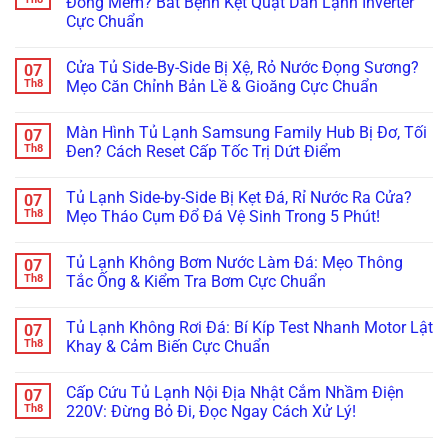
Đông Mềm? Bắt Bệnh Kẹt Quạt Dàn Lạnh Inverter
Thay
Kẹt
Hợp
Bám
ở
Cực Chuẩn
Mới!
Cảm
Đồng
Tuyết
Tủ
Biến
Bảo
Dày
Mát
Không
Chỉ
Dưỡng
Đặc?
Đổ
có
Trong
Tủ
Bắt
Mồ
Cửa Tủ Side-By-Side Bị Xệ, Rỏ Nước Đọng Sương?
07
bình
5
Đông,
Bệnh
Hôi,
luận
Th8
Mẹo Căn Chỉnh Bản Lề & Gioăng Cực Chuẩn
Phút!
Tủ
Đóng
Đọng
ở
Mát
Đá
Sương
Tủ
Không
Cho
Dàn
Mờ
Lạnh
có
Nhà
Lạnh
Kính:
Màn Hình Tủ Lạnh Samsung Family Hub Bị Đơ, Tối
07
Multidoor
bình
Hàng
Trong
Bắt
4
luận
Th8
Đen? Cách Reset Cấp Tốc Trị Dứt Điểm
5
Đúng
Cánh
ở
Phút
Bệnh
Kêu
Cửa
Không
Lốc
Réo
Tủ
có
(Block)
Tủ Lạnh Side-by-Side Bị Kẹt Đá, Rỉ Nước Ra Cửa?
07
To
Side-
bình
Hay
Ở
By-
luận
Th8
Mẹo Tháo Cụm Đổ Đá Vệ Sinh Trong 5 Phút!
Lỗi
Ngăn
Side
ở
Sấy
Đông
Bị
Màn
Không
Kính?
Mềm?
Xệ,
Hình
có
Tủ Lạnh Không Bơm Nước Làm Đá: Mẹo Thông
07
Bắt
Rỏ
Tủ
bình
Bệnh
Nước
Lạnh
luận
Th8
Tắc Ống & Kiểm Tra Bơm Cực Chuẩn
Kẹt
Đọng
Samsung
ở
Quạt
Sương?
Family
Tủ
Không
Dàn
Mẹo
Hub
Lạnh
có
Tủ Lạnh Không Rơi Đá: Bí Kíp Test Nhanh Motor Lật
07
Lạnh
Căn
Bị
Side-
bình
Inverter
Chỉnh
Đơ,
by-
luận
Th8
Khay & Cảm Biến Cực Chuẩn
Cực
Bản
Tối
Side
ở
Chuẩn
Lề
Đen?
Bị
Tủ
Không
&
Cách
Kẹt
Lạnh
có
Cấp Cứu Tủ Lạnh Nội Địa Nhật Cắm Nhầm Điện
07
Gioăng
Reset
Đá,
Không
bình
Cực
Cấp
Rỉ
Bơm
luận
Th8
220V: Đừng Bỏ Đi, Đọc Ngay Cách Xử Lý!
Chuẩn
Tốc
Nước
Nước
ở
Trị
Ra
Làm
Tủ
Không
Dứt
Cửa?
Đá:
Lạnh
có