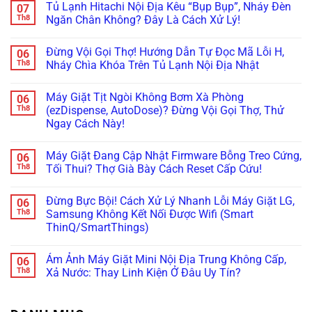
Tủ Lạnh Hitachi Nội Địa Kêu “Bụp Bụp”, Nháy Đèn
07
Điểm
Mẹo
Mẹo
Không
bình
Tháo
Thông
Rơi
luận
Th8
Ngăn Chân Không? Đây Là Cách Xử Lý!
Cụm
Tắc
Đá:
ở
Đổ
Ống
Bí
Cấp
Không
Đá
&
Kíp
Cứu
có
Đừng Vội Gọi Thợ! Hướng Dẫn Tự Đọc Mã Lỗi H,
06
Vệ
Kiểm
Test
Tủ
bình
Sinh
Tra
Nhanh
Lạnh
luận
Th8
Nháy Chìa Khóa Trên Tủ Lạnh Nội Địa Nhật
Trong
Bơm
Motor
Nội
ở
5
Cực
Lật
Địa
Tủ
Không
Phút!
Chuẩn
Khay
Nhật
Lạnh
có
Máy Giặt Tịt Ngòi Không Bơm Xà Phòng
06
&
Cắm
Hitachi
bình
Cảm
Nhầm
Nội
luận
Th8
(ezDispense, AutoDose)? Đừng Vội Gọi Thợ, Thử
Biến
Điện
Địa
ở
Ngay Cách Này!
Cực
220V:
Kêu
Đừng
Chuẩn
Đừng
“Bụp
Vội
Không
Bỏ
Bụp”,
Gọi
có
Đi,
Nháy
Thợ!
Máy Giặt Đang Cập Nhật Firmware Bỗng Treo Cứng,
06
bình
Đọc
Đèn
Hướng
luận
Th8
Tối Thui? Thợ Già Bày Cách Reset Cấp Cứu!
Ngay
Ngăn
Dẫn
ở
Cách
Chân
Tự
Máy
Không
Xử
Không?
Đọc
Giặt
có
Lý!
Đây
Mã
Đừng Bực Bội! Cách Xử Lý Nhanh Lỗi Máy Giặt LG,
06
Tịt
bình
Là
Lỗi
Ngòi
luận
Th8
Samsung Không Kết Nối Được Wifi (Smart
Cách
H,
Không
ở
Xử
Nháy
ThinQ/SmartThings)
Bơm
Máy
Lý!
Chìa
Xà
Giặt
Khóa
Không
Phòng
Đang
Trên
có
(ezDispense,
Cập
Ám Ảnh Máy Giặt Mini Nội Địa Trung Không Cấp,
06
Tủ
bình
AutoDose)?
Nhật
Lạnh
luận
Th8
Xả Nước: Thay Linh Kiện Ở Đâu Uy Tín?
Đừng
Firmware
ở
Nội
Vội
Bỗng
Đừng
Địa
Không
Gọi
Treo
Bực
Nhật
có
Thợ,
Cứng,
Bội!
bình
Thử
Tối