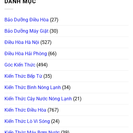
DANH MỤC
Cách
luận
Ngay
Thui?
Xử
ở
Cách
Thợ
Lý
Ám
Này!
Già
Nhanh
Ảnh
Bày
Lỗi
Máy
Cách
Bảo Dưỡng Điều Hòa
(27)
Máy
Giặt
Reset
Giặt
Mini
Cấp
LG,
Nội
Cứu!
Bảo Dưỡng Máy Giặt
(30)
Samsung
Địa
Không
Trung
Kết
Không
Điều Hòa Hà Nội
(527)
Nối
Cấp,
Được
Xả
Wifi
Nước:
Điều Hòa Hải Phòng
(66)
(Smart
Thay
ThinQ/SmartThings)
Linh
Kiện
Góc Kiến Thức
(494)
Ở
Đâu
Uy
Kiến Thức Bếp Từ
(35)
Tín?
Kiến Thức Bình Nóng Lạnh
(34)
Kiến Thức Cây Nước Nóng Lạnh
(21)
Kiến Thức Điều Hòa
(767)
Kiến Thức Lò Vi Sóng
(24)
Kiến Thức Máy Bơm Nước
(39)