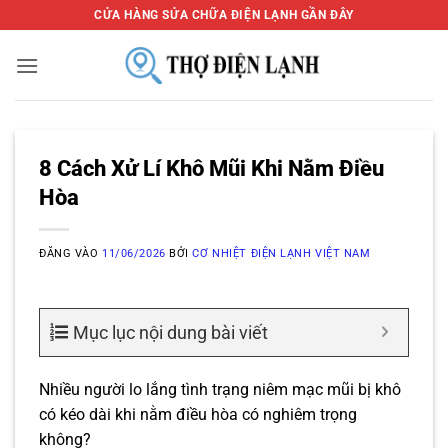
Bỏ
CỬA HÀNG SỬA CHỮA ĐIỆN LẠNH GẦN ĐÂY
qua
nội
dung
8 Cách Xử Lí Khô Mũi Khi Nằm Điều
Hòa
ĐĂNG VÀO
11/06/2026
BỞI
CƠ NHIỆT ĐIỆN LẠNH VIỆT NAM
Mục lục nội dung bài viết
Nhiều người lo lắng tình trạng niêm mạc mũi bị khô
có kéo dài khi nằm điều hòa có nghiêm trọng
không?