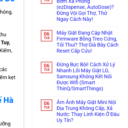
Th8
Đọc
Bơm Xà Phòng
ở
Bụp”,
Ngay
(ezDispense, AutoDose)?
Đừng
Nháy
Cách
chóng,
Vội
Đèn
Xử
Đừng Vội Gọi Thợ, Thử
Gọi
Ngăn
Lý!
Ngay Cách Này!
Thợ!
Chân
Hướng
Không?
Không
Dẫn
Đây
có
Tự
Là
Máy Giặt Đang Cập Nhật
06
khu
bình
Đọc
Cách
luận
Th8
Firmware Bỗng Treo Cứng,
Mã
Xử
ở
 Tuy,
Lỗi
Lý!
Tối Thui? Thợ Già Bày Cách
Máy
H,
Giặt
Kiếm,
Reset Cấp Cứu!
Nháy
Tịt
Chìa
Ngòi
Không
Khóa
Không
có
Trên
Đừng Bực Bội! Cách Xử Lý
06
Bơm
bình
Tủ
 các
Xà
luận
Th8
Nhanh Lỗi Máy Giặt LG,
Lạnh
ở
Phòng
Nội
Samsung Không Kết Nối
iểm kẹt
Máy
(ezDispense,
Địa
Giặt
AutoDose)?
Được Wifi (Smart
Nhật
Đang
Đừng
ThinQ/SmartThings)
Cập
Vội
Nhật
Gọi
Không
Firmware
Thợ,
ế Hà
có
Bỗng
Thử
Ám Ảnh Máy Giặt Mini Nội
06
bình
Treo
Ngay
luận
Th8
Địa Trung Không Cấp, Xả
Cứng,
Cách
ở
Tối
Này!
Nước: Thay Linh Kiện Ở Đâu
Đừng
Thui?
Bực
Uy Tín?
Thợ
Bội!
dưỡng
Già
Cách
Không