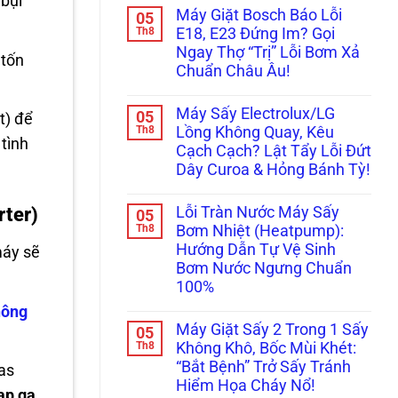
 bụi
Xước
có
Lý
Được!
Máy Giặt Bosch Báo Lỗi
05
Tủ
bình
Ngay
Bếp
luận
Th8
Trước
E18, E23 Đứng Im? Gọi
ở
Khi
Khi
Ngay Thợ “Trị” Lỗi Bơm Xả
Máy
Bảo
Quá
 tốn
Giặt
Dưỡng
Muộn!
Chuẩn Châu Âu!
Miele
Máy
Báo
Không
Giặt
Lỗi
có
Bosch/Miele
Máy Sấy Electrolux/LG
05
WaterProof
bình
t) để
Âm
System:
luận
Th8
Tủ
Lồng Không Quay, Kêu
ở
Cẩn
 tình
Sai
Cạch Cạch? Lật Tẩy Lỗi Đứt
Máy
Thận
Cách!
Giặt
Mất
Dây Curoa & Hỏng Bánh Tỳ!
Bosch
Vài
Báo
Không
Chục
Lỗi
có
Triệu
Lỗi Tràn Nước Máy Sấy
rter)
05
E18,
bình
Thay
E23
luận
Th8
Bo
Bơm Nhiệt (Heatpump):
ở
Đứng
Mạch!
Hướng Dẫn Tự Vệ Sinh
máy sẽ
Máy
Im?
Sấy
Gọi
Bơm Nước Ngưng Chuẩn
Electrolux/LG
Ngay
100%
Lồng
Thợ
Không
“Trị”
Không
hông
Quay,
Lỗi
có
Kêu
Bơm
Máy Giặt Sấy 2 Trong 1 Sấy
05
bình
Cạch
Xả
luận
Th8
Không Khô, Bốc Mùi Khét:
Cạch?
Chuẩn
ở
Lật
Châu
“Bắt Bệnh” Trở Sấy Tránh
gas
Lỗi
Tẩy
Âu!
Tràn
Hiểm Họa Cháy Nổ!
Lỗi
ạp ga
Nước