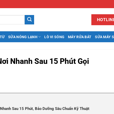
HOTLINE
 TỪ
SỬA NÓNG LẠNH
LÒ VI SÓNG
MÁY RỬA BÁT
SỬA MÁY 
Nơi Nhanh Sau 15 Phút Gọi
i Nhanh Sau 15 Phút, Bảo Dưỡng Sâu Chuẩn Kỹ Thuật