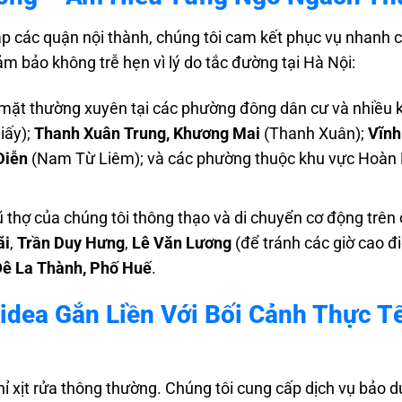
ắp các quận nội thành, chúng tôi cam kết phục vụ nhanh 
m bảo không trễ hẹn vì lý do tắc đường tại Hà Nội:
mặt thường xuyên tại các phường đông dân cư và nhiều 
iấy);
Thanh Xuân Trung, Khương Mai
(Thanh Xuân);
Vĩnh
Diễn
(Nam Từ Liêm); và các phường thuộc khu vực Hoàn 
 thợ của chúng tôi thông thạo và di chuyển cơ động trên
ãi
,
Trần Duy Hưng
,
Lê Văn Lương
(để tránh các giờ cao đ
Đê La Thành, Phố Huế
.
Midea Gắn Liền Với Bối Cảnh Thực T
hỉ xịt rửa thông thường. Chúng tôi cung cấp dịch vụ bảo 