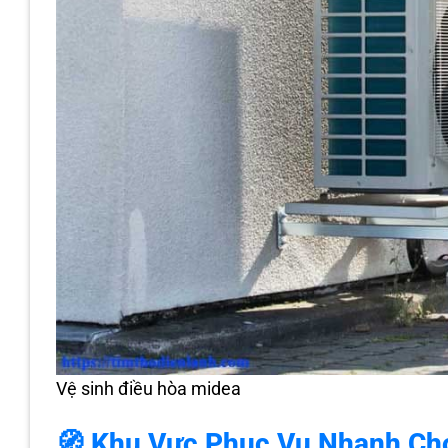
Vệ sinh điều hòa midea
🧭 Khu Vực Phục Vụ Nhanh Ch