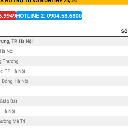
A HỖ TRỢ TƯ VẤN ONLINE 24/24
6.9949
HOTLINE 2: 0904.58.6800
SỐ
rưng, TP. Hà Nội
 Hà Nội
ng Thượng
c, TP Hà Nội
 Đông, Hà Nội
 Giáp Bát
 Hà Nội
hường Mễ Trì