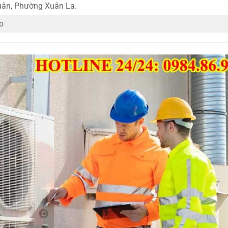
uân, Phường Xuân La.
o