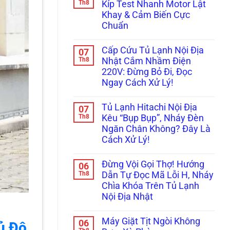
luận
Th8
Kíp Test Nhanh Motor Lật
ở
Khay & Cảm Biến Cực
Tủ
Lạnh
Chuẩn
Không
Bơm
Không
Nước
có
Cấp Cứu Tủ Lạnh Nội Địa
07
Làm
bình
Đá:
luận
Th8
Nhật Cắm Nhầm Điện
ở
Mẹo
220V: Đừng Bỏ Đi, Đọc
Tủ
Thông
Lạnh
Tắc
Ngay Cách Xử Lý!
Không
Ống
Rơi
Không
&
Đá:
có
Kiểm
Tủ Lạnh Hitachi Nội Địa
07
Bí
bình
Tra
Kíp
luận
Th8
Bơm
Kêu “Bụp Bụp”, Nháy Đèn
ở
Test
Cực
Ngăn Chân Không? Đây Là
Cấp
Nhanh
Chuẩn
Cứu
Motor
Cách Xử Lý!
Tủ
Lật
Lạnh
Không
Khay
Nội
có
&
Đừng Vội Gọi Thợ! Hướng
06
Địa
bình
Cảm
Nhật
luận
Th8
Biến
Dẫn Tự Đọc Mã Lỗi H, Nháy
ở
Cắm
Cực
Chìa Khóa Trên Tủ Lạnh
Tủ
Nhầm
Chuẩn
Lạnh
Điện
Nội Địa Nhật
Hitachi
220V:
Nội
Không
Đừng
Địa
có
Bỏ
Máy Giặt Tịt Ngòi Không
06
ủ Đô
Kêu
bình
Đi,
“Bụp
luận