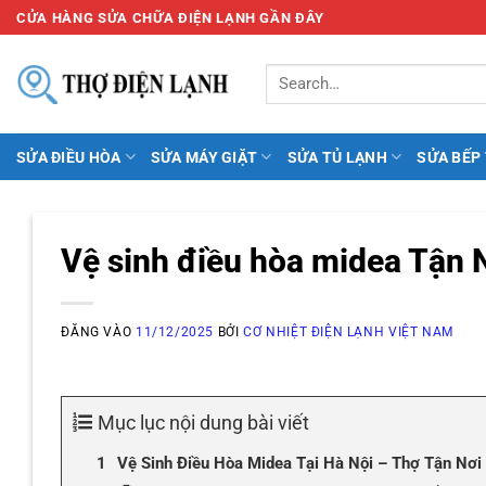
Bỏ
CỬA HÀNG SỬA CHỮA ĐIỆN LẠNH GẦN ĐÂY
qua
nội
dung
SỬA ĐIỀU HÒA
SỬA MÁY GIẶT
SỬA TỦ LẠNH
SỬA BẾP
Vệ sinh điều hòa midea Tận 
ĐĂNG VÀO
11/12/2025
BỞI
CƠ NHIỆT ĐIỆN LẠNH VIỆT NAM
Mục lục nội dung bài viết
Vệ Sinh Điều Hòa Midea Tại Hà Nội – Thợ Tận Nơ