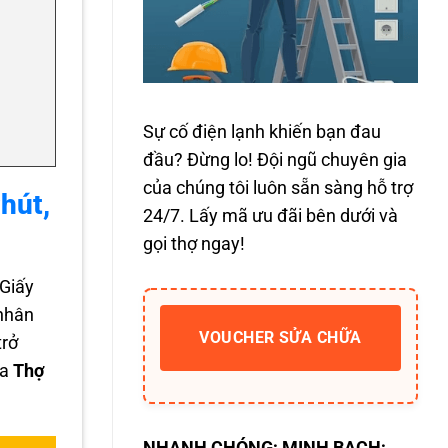
Sự cố điện lạnh khiến bạn đau
đầu? Đừng lo! Đội ngũ chuyên gia
của chúng tôi luôn sẵn sàng hỗ trợ
hút,
24/7. Lấy mã ưu đãi bên dưới và
gọi thợ ngay!
 Giấy
 nhân
VOUCHER SỬA CHỮA
trở
ủa
Thợ