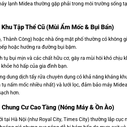
máy lạnh Midea thường gặp phải trong môi trường sống tạ
, Khu Tập Thể Cũ (Mùi Ẩm Mốc & Bụi Bẩn)
õ, Thành Công) hoặc nhà ống mặt phố thường có không g
 bếp hoặc hướng ra đường bụi bặm.
h tụ bụi mịn và các chất hữu cơ, gây ra mùi hôi khó chịu k
 khỏe hô hấp của gia đình bạn.
ng dung dịch tẩy rửa chuyên dụng có khả năng kháng kh
h tụ nấm mốc nhiều nhất) và lưới lọc, đảm bảo máy Mide
 sạch hơn.
a Chung Cư Cao Tầng (Nóng Máy & Ồn Ào)
 tại Hà Nội (như Royal City, Times City) thường lắp cục 