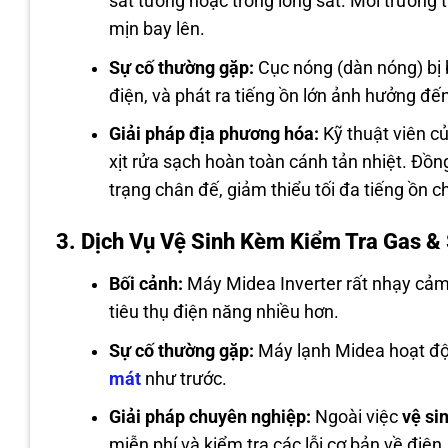
sát tường hoặc trong lồng sắt. Môi trường
mịn bay lên.
Sự cố thường gặp:
Cục nóng (dàn nóng) bị b
điện, và phát ra tiếng ồn lớn ảnh hưởng đế
Giải pháp địa phương hóa:
Kỹ thuật viên c
xịt rửa sạch hoàn toàn cánh tản nhiệt. Đồng
trạng chân đế, giảm thiểu tối đa tiếng ồn 
3. Dịch Vụ Vệ Sinh Kèm Kiểm Tra Gas &
Bối cảnh:
Máy Midea Inverter rất nhạy cảm 
tiêu thụ điện năng nhiều hơn.
Sự cố thường gặp:
Máy lạnh Midea hoạt độ
mát
như trước.
Giải pháp chuyên nghiệp:
Ngoài việc
vệ si
miễn phí và kiểm tra các lỗi cơ bản về điện