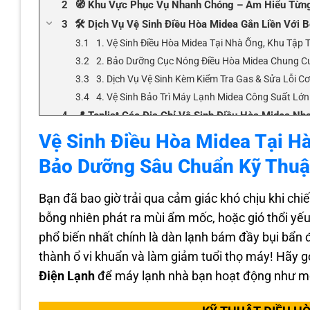
🧭 Khu Vực Phục Vụ Nhanh Chóng – Am Hiểu Từn
🛠️ Dịch Vụ Vệ Sinh Điều Hòa Midea Gắn Liền Với 
1. Vệ Sinh Điều Hòa Midea Tại Nhà Ống, Khu Tập 
2. Bảo Dưỡng Cục Nóng Điều Hòa Midea Chung C
3. Dịch Vụ Vệ Sinh Kèm Kiểm Tra Gas & Sửa Lỗi C
4. Vệ Sinh Bảo Trì Máy Lạnh Midea Công Suất Lớ
📍 Toplist Các Địa Chỉ Vệ Sinh Điều Hòa Midea Nh
⭐ Cam Kết Dịch Vụ Vệ Sinh Điều Hòa Chất Lượng 
Vệ Sinh Điều Hòa Midea Tại Hà
📞 Lời Kêu Gọi Hành Động (CTA) – Gọi Ngay Thợ Đ
Bảo Dưỡng Sâu Chuẩn Kỹ Thuậ
❓ Câu Hỏi Thường Gặp (FAQ) Về Vệ Sinh Điều Hòa
Bạn đã bao giờ trải qua cảm giác khó chịu khi c
bỗng nhiên phát ra mùi ẩm mốc, hoặc gió thổi yế
phổ biến nhất chính là dàn lạnh bám đầy bụi bẩn 
thành ổ vi khuẩn và làm giảm tuổi thọ máy! Hãy g
Điện Lạnh
để máy lạnh nhà bạn hoạt động như m