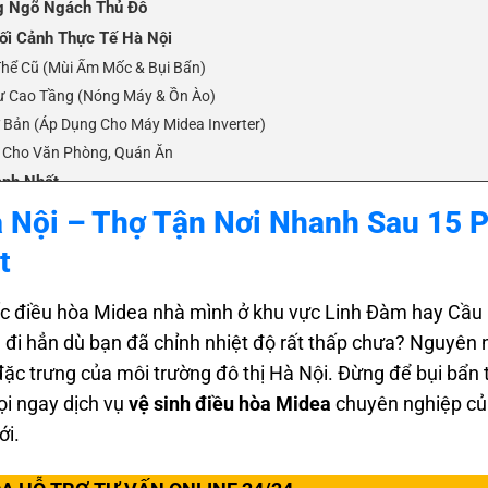
g Ngõ Ngách Thủ Đô
Bối Cảnh Thực Tế Hà Nội
Thể Cũ (Mùi Ẩm Mốc & Bụi Bẩn)
ư Cao Tầng (Nóng Máy & Ồn Ào)
ơ Bản (Áp Dụng Cho Máy Midea Inverter)
n Cho Văn Phòng, Quán Ăn
anh Nhất
Cao Tại Hà Nội
 Nội – Thợ Tận Nơi Nhanh Sau 15 P
iện Lạnh
t
 Midea Ở Hà Nội
hiếc điều hòa Midea nhà mình ở khu vực Linh Đàm hay Cầu
u đi hẳn dù bạn đã chỉnh nhiệt độ rất thấp chưa? Nguyên
đặc trưng của môi trường đô thị Hà Nội. Đừng để bụi bẩn 
ọi ngay dịch vụ
vệ sinh điều hòa Midea
chuyên nghiệp c
ới.