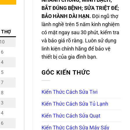
NHANH CHÓNG; MINH BẠCH;
BẮT ĐÚNG BỆNH; SỬA TRIỆT ĐỂ;
BẢO HÀNH DÀI HẠN.
Đội ngũ thợ
lành nghề trên 5 năm kinh nghiệm
 THỢ
có mặt ngay sau 30 phút, kiểm tra
và báo giá rõ ràng. Luôn sử dụng
10
linh kiện chính hãng để bảo vệ
6
thiết bị của gia đình bạn.
4
GÓC KIẾN THỨC
5
7
Kiến Thức Cách Sửa Tivi
8
3
Kiến Thức Cách Sửa Tủ Lạnh
4
Kiến Thức Cách Sửa Quạt
6
Kiến Thức Cách Sửa Máy Sấy