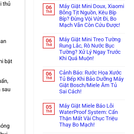
Bày
Xử
có
i thủ
Cách
Máy Giặt Mini Doux, Xiaomi
06
Lý
bình
Reset
Nhanh
luận
Th8
Bỗng Tịt Nguồn, Kêu Bíp
Cấp
ở
Lỗi
Cứu!
Bíp? Đừng Vội Vứt Đi, Bo
Ám
Máy
Ảnh
Giặt
Mạch Vẫn Còn Cứu Được!
Máy
LG,
Giặt
Không
Samsung
Mini
có
Không
Máy Giặt Mini Treo Tường
06
Nội
bình
ian
Kết
Địa
luận
Th8
Nối
Rung Lắc, Rò Nước Bục
ở
Trung
Được
Tường? Xử Lý Ngay Trước
Máy
Không
Wifi
Giặt
Cấp,
(Smart
Khi Quá Muộn!
hi bật
Mini
Xả
ThinQ/SmartThings)
Doux,
Không
Nước:
Xiaomi
có
Thay
Cảnh Báo: Rước Họa Xước
06
Bỗng
bình
Linh
Tịt
luận
Th8
Kiện
Tủ Bếp Khi Bảo Dưỡng Máy
uẩn,
ở
Nguồn,
Ở
Giặt Bosch/Miele Âm Tủ
Máy
Kêu
Đâu
a sau
Giặt
Bíp
Uy
Sai Cách!
Mini
Bíp?
Tín?
Treo
Không
Đừng
Tường
có
Vội
Máy Giặt Miele Báo Lỗi
05
Rung
bình
Vứt
Lắc,
luận
Th8
Đi,
WaterProof System: Cẩn
ở
Rò
Bo
Thận Mất Vài Chục Triệu
Cảnh
Nước
Mạch
Báo:
Bục
Vẫn
Thay Bo Mạch!
nóng
Rước
Tường?
Còn
Họa
Không
Xử
Cứu