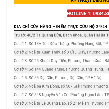
KỸ THUẬT ĐIỀU HÒ
HOTLINE 1: 0984.8
ĐIA CHỈ CỬA HÀNG – ĐIỂM TRỰC CỨU HỘ 24/24
Trụ sở: 40/2 Tạ Quang Bửu, Bách Khoa, Quận Hai Bà T
Cơ sở 1: Số 18A Tôn Đức Thắng, Phường Hàng Bột, TP
Cơ sở 2: Ngã tư Xuân Thủy, số 3 Cầu Giấy, Phường Lá
Cơ sở 3: Số 25 Khuất Duy Tiến, Phường Thanh Xuân Bắ
Cơ sở 4: Số 144 Quang Trung, Phường Quang Trung, Hà
Cơ sở 5: Số 55 Đội Cấn, Phường Đội Cấn, TP Hà Nội
Cơ sở 6: Ngã ba Kim Đồng, số 587 Giải Phóng, Phường
Cơ sở 7: Số 548 Nguyễn Văn Cừ, Phường Ngọc Lâm, TP
Cơ sở 8: Ngã tư Lê Quang Đạo, số 21 Mễ Trì Thượng, P