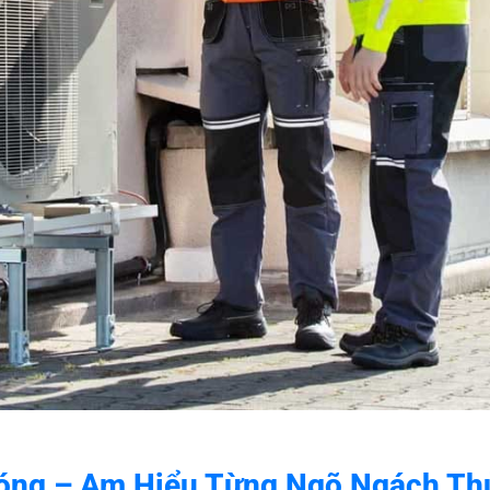
óng – Am Hiểu Từng Ngõ Ngách Th