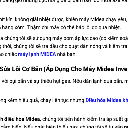
 thoáng gió nhưng cục nóng dễ bị bám bẩn do mưa axit và
ít kín, không giải nhiệt được, khiến máy Midea chạy yếu,
n hàng xóm. Thậm chí máy có thể báo lỗi do quá nhiệt.
ủa chúng tôi sẽ sử dụng máy bơm áp lực cao (có kiểm soá
 thời, chúng tôi sẽ tra dầu cho quạt dàn nóng và kiểm tra
cho chiếc
máy lạnh MIDEA
nhà bạn.
 Sửa Lỗi Cơ Bản (Áp Dụng Cho Máy Midea Inve
với bụi bẩn và sự thiếu hụt gas. Nếu dàn lạnh quá bẩn, 
ng kém hiệu quả, chạy liên tục nhưng
Điều hòa Midea k
nh điều hòa Midea
, chúng tôi tiến hành kiểm tra áp suất 
, cảm biến. Nếu phát hiện thiếu gas, chúng tôi sẽ tư vấn
n