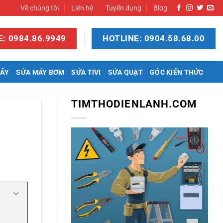
Về chúng tôi
Liên hệ
Tuyển dụng
Blog
: 0984.86.9949
HOTLINE: 0904.58.68.00
SẤY
SỬA MÁY BƠM
SỬA TIVI
SỬA QUẠT
GÓC KIẾN THỨC
TIMTHODIENLANH.COM