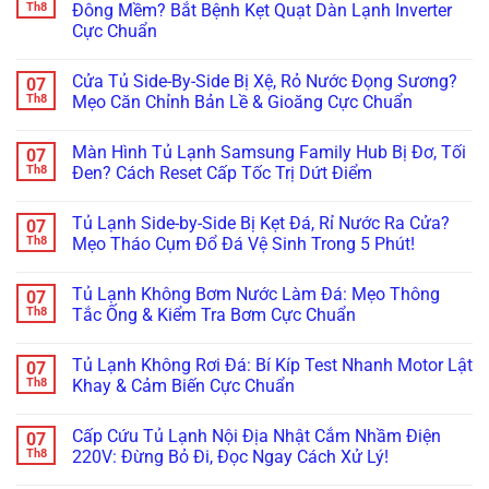
Th8
Đông Mềm? Bắt Bệnh Kẹt Quạt Dàn Lạnh Inverter
Cực Chuẩn
Không
có
Cửa Tủ Side-By-Side Bị Xệ, Rỏ Nước Đọng Sương?
07
bình
luận
Th8
Mẹo Căn Chỉnh Bản Lề & Gioăng Cực Chuẩn
ở
Tủ
Không
Lạnh
có
Màn Hình Tủ Lạnh Samsung Family Hub Bị Đơ, Tối
07
Multidoor
bình
4
luận
Th8
Đen? Cách Reset Cấp Tốc Trị Dứt Điểm
Cánh
ở
Kêu
Cửa
Không
Réo
Tủ
có
Tủ Lạnh Side-by-Side Bị Kẹt Đá, Rỉ Nước Ra Cửa?
07
To
Side-
bình
Ở
By-
luận
Th8
Mẹo Tháo Cụm Đổ Đá Vệ Sinh Trong 5 Phút!
Ngăn
Side
ở
Đông
Bị
Màn
Không
Mềm?
Xệ,
Hình
có
Tủ Lạnh Không Bơm Nước Làm Đá: Mẹo Thông
07
Bắt
Rỏ
Tủ
bình
Bệnh
Nước
Lạnh
luận
Th8
Tắc Ống & Kiểm Tra Bơm Cực Chuẩn
Kẹt
Đọng
Samsung
ở
Quạt
Sương?
Family
Tủ
Không
Dàn
Mẹo
Hub
Lạnh
có
Tủ Lạnh Không Rơi Đá: Bí Kíp Test Nhanh Motor Lật
07
Lạnh
Căn
Bị
Side-
bình
Inverter
Chỉnh
Đơ,
by-
luận
Th8
Khay & Cảm Biến Cực Chuẩn
Cực
Bản
Tối
Side
ở
Chuẩn
Lề
Đen?
Bị
Tủ
Không
&
Cách
Kẹt
Lạnh
có
Cấp Cứu Tủ Lạnh Nội Địa Nhật Cắm Nhầm Điện
07
Gioăng
Reset
Đá,
Không
bình
Cực
Cấp
Rỉ
Bơm
luận
Th8
220V: Đừng Bỏ Đi, Đọc Ngay Cách Xử Lý!
Chuẩn
Tốc
Nước
Nước
ở
Trị
Ra
Làm
Tủ
Không