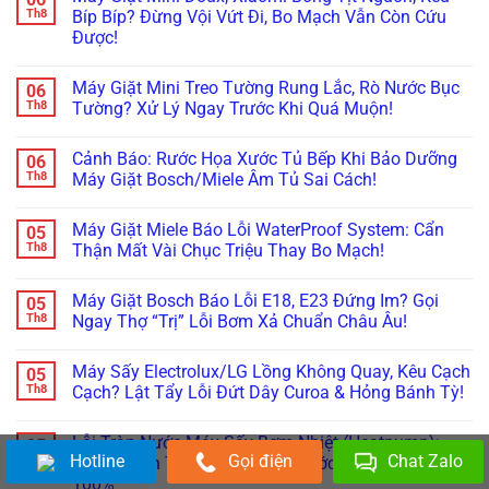
Thử
Tối
Cách
luận
Th8
Bíp Bíp? Đừng Vội Vứt Đi, Bo Mạch Vẫn Còn Cứu
Ngay
Thui?
Xử
ở
Cách
Thợ
Được!
Lý
Ám
Này!
Già
Nhanh
Ảnh
Bày
Không
Lỗi
Máy
Cách
có
Máy
Giặt
Máy Giặt Mini Treo Tường Rung Lắc, Rò Nước Bục
06
Reset
bình
Giặt
Mini
Cấp
luận
Th8
Tường? Xử Lý Ngay Trước Khi Quá Muộn!
LG,
Nội
ở
Cứu!
Samsung
Địa
Máy
Không
Không
Trung
Giặt
có
Kết
Không
Cảnh Báo: Rước Họa Xước Tủ Bếp Khi Bảo Dưỡng
06
Mini
bình
Nối
Cấp,
Doux,
luận
Th8
Máy Giặt Bosch/Miele Âm Tủ Sai Cách!
Được
Xả
Xiaomi
ở
Wifi
Nước:
Bỗng
Máy
Không
(Smart
Thay
Tịt
Giặt
có
ThinQ/SmartThings)
Linh
Máy Giặt Miele Báo Lỗi WaterProof System: Cẩn
05
Nguồn,
Mini
bình
Kiện
Kêu
Treo
luận
Th8
Thận Mất Vài Chục Triệu Thay Bo Mạch!
Ở
Bíp
Tường
ở
Đâu
Bíp?
Rung
Cảnh
Không
Uy
Đừng
Lắc,
Báo:
có
Tín?
Máy Giặt Bosch Báo Lỗi E18, E23 Đứng Im? Gọi
05
Vội
Rò
Rước
bình
Vứt
Nước
Họa
luận
Th8
Ngay Thợ “Trị” Lỗi Bơm Xả Chuẩn Châu Âu!
Đi,
Bục
Xước
ở
Bo
Tường?
Tủ
Máy
Không
Mạch
Xử
Bếp
Giặt
có
Máy Sấy Electrolux/LG Lồng Không Quay, Kêu Cạch
05
Vẫn
Lý
Khi
Miele
bình
Còn
Ngay
Bảo
Báo
luận
Th8
Cạch? Lật Tẩy Lỗi Đứt Dây Curoa & Hỏng Bánh Tỳ!
Cứu
Trước
Dưỡng
Lỗi
ở
Được!
Khi
Máy
WaterProof
Máy
Không
Quá
Giặt
System:
Giặt
có
Lỗi Tràn Nước Máy Sấy Bơm Nhiệt (Heatpump):
05
Muộn!
Bosch/Miele
Cẩn
Bosch
bình
Âm
Thận
Báo
Hotline
Gọi điện
Chat Zalo
luận
Th8
Hướng Dẫn Tự Vệ Sinh Bơm Nước Ngưng Chuẩn
Tủ
Mất
Lỗi
ở
100%
Sai
Vài
E18,
Máy