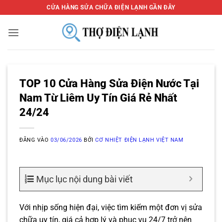
Bỏ
CỬA HÀNG SỬA CHỮA ĐIỆN LẠNH GẦN ĐÂY
qua
nội
dung
TOP 10 Cửa Hàng Sửa Điện Nước Tại
Nam Từ Liêm Uy Tín Giá Rẻ Nhất
24/24
ĐĂNG VÀO
03/06/2026
BỞI
CƠ NHIỆT ĐIỆN LẠNH VIỆT NAM
Mục lục nội dung bài viết
Với nhịp sống hiện đại, việc tìm kiếm một đơn vị sửa
chữa uy tín, giá cả hợp lý và phục vụ 24/7 trở nên