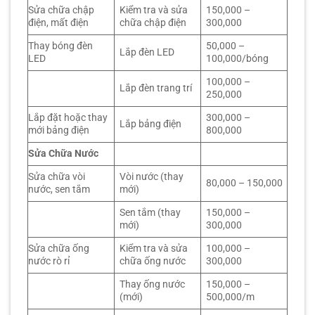
Sửa chữa chập
Kiểm tra và sửa
150,000 –
điện, mất điện
chữa chập điện
300,000
Thay bóng đèn
50,000 –
Lắp đèn LED
LED
100,000/bóng
100,000 –
Lắp đèn trang trí
250,000
Lắp đặt hoặc thay
300,000 –
Lắp bảng điện
mới bảng điện
800,000
Sửa Chữa Nước
Sửa chữa vòi
Vòi nước (thay
80,000 – 150,000
nước, sen tắm
mới)
Sen tắm (thay
150,000 –
mới)
300,000
Sửa chữa ống
Kiểm tra và sửa
100,000 –
nước rò rỉ
chữa ống nước
300,000
Thay ống nước
150,000 –
(mới)
500,000/m