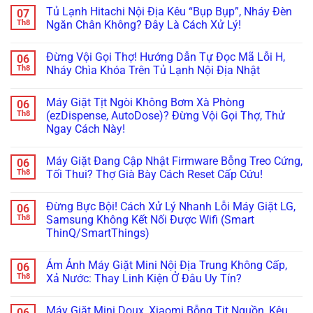
Dứt
Cửa?
Đá:
Lạnh
có
Tủ Lạnh Hitachi Nội Địa Kêu “Bụp Bụp”, Nháy Đèn
07
Điểm
Mẹo
Mẹo
Không
bình
Tháo
Thông
Rơi
luận
Th8
Ngăn Chân Không? Đây Là Cách Xử Lý!
Cụm
Tắc
Đá:
ở
Đổ
Ống
Bí
Cấp
Không
Đá
&
Kíp
Cứu
có
Đừng Vội Gọi Thợ! Hướng Dẫn Tự Đọc Mã Lỗi H,
06
Vệ
Kiểm
Test
Tủ
bình
Sinh
Tra
Nhanh
Lạnh
luận
Th8
Nháy Chìa Khóa Trên Tủ Lạnh Nội Địa Nhật
Trong
Bơm
Motor
Nội
ở
5
Cực
Lật
Địa
Tủ
Không
Phút!
Chuẩn
Khay
Nhật
Lạnh
có
Máy Giặt Tịt Ngòi Không Bơm Xà Phòng
06
&
Cắm
Hitachi
bình
Cảm
Nhầm
Nội
luận
Th8
(ezDispense, AutoDose)? Đừng Vội Gọi Thợ, Thử
Biến
Điện
Địa
ở
Ngay Cách Này!
Cực
220V:
Kêu
Đừng
Chuẩn
Đừng
“Bụp
Vội
Không
Bỏ
Bụp”,
Gọi
có
Đi,
Nháy
Thợ!
Máy Giặt Đang Cập Nhật Firmware Bỗng Treo Cứng,
06
bình
Đọc
Đèn
Hướng
luận
Th8
Tối Thui? Thợ Già Bày Cách Reset Cấp Cứu!
Ngay
Ngăn
Dẫn
ở
Cách
Chân
Tự
Máy
Không
Xử
Không?
Đọc
Giặt
có
Lý!
Đây
Mã
Đừng Bực Bội! Cách Xử Lý Nhanh Lỗi Máy Giặt LG,
06
Tịt
bình
Là
Lỗi
Ngòi
luận
Th8
Samsung Không Kết Nối Được Wifi (Smart
Cách
H,
Không
ở
Xử
Nháy
ThinQ/SmartThings)
Bơm
Máy
Lý!
Chìa
Xà
Giặt
Khóa
Không
Phòng
Đang
Trên
có
(ezDispense,
Cập
Ám Ảnh Máy Giặt Mini Nội Địa Trung Không Cấp,
06
Tủ
bình
AutoDose)?
Nhật
Lạnh
luận
Th8
Xả Nước: Thay Linh Kiện Ở Đâu Uy Tín?
Đừng
Firmware
ở
Nội
Vội
Bỗng
Đừng
Địa
Không
Gọi
Treo
Bực
Nhật
có
Thợ,
Cứng,
Máy Giặt Mini Doux, Xiaomi Bỗng Tịt Nguồn, Kêu
06
Bội!
bình