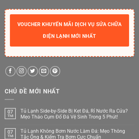
VOUCHER KHUYẾN MÃI DỊCH VỤ SỬA CHỮA
ĐIỆN LẠNH MỚI NHẤT
CHỦ ĐỀ MỚI NHẤT
Tủ Lạnh Side-by-Side Bị Kẹt Đá, Rỉ Nước Ra Cửa?
07
Th8
Mẹo Tháo Cụm Đổ Đá Vệ Sinh Trong 5 Phút!
Không
có
Tủ Lạnh Không Bơm Nước Làm Đá: Mẹo Thông
07
bình
luận
Th8
Tắc Ống & Kiểm Tra Bơm Cực Chuẩn