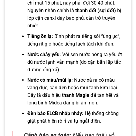
chỉ mất 15 phút, nay phải đợi 30-40 phút.
Nguyên nhân chính là
thanh đốt (sợi đốt)
bị
lớp cặn canxi dày bao phủ, cản trở truyền
nhiệt.
Tiếng ồn lạ:
Bình phát ra tiếng sôi “ùng ục”,
tiếng rít gió hoặc tiếng lách tách khi đun.
Nước chảy yếu:
Vòi sen nước nóng ra yếu ớt
dù nước lạnh vẫn mạnh (do cặn bẩn lấp tắc
đường ống xả).
Nước có màu/mùi lạ:
Nước xả ra có màu
vàng đục, cặn đen hoặc mùi tanh kim loại.
Đây là dấu hiệu
thanh Magie
đã tan hết và
lòng bình Midea đang bị ăn mòn.
Đèn báo ELCB nhấp nháy:
Hệ thống chống
giật phát hiện rò rỉ và tự ngắt điện.
Cảnh báo an toàn:
Nếu bạn thấy vỏ