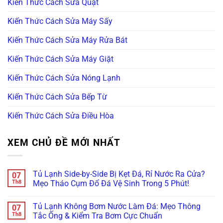
Kiến Thức Cách Sửa Quạt
Kiến Thức Cách Sửa Máy Sấy
Kiến Thức Cách Sửa Máy Rửa Bát
Kiến Thức Cách Sửa Máy Giặt
Kiến Thức Cách Sửa Nóng Lạnh
Kiến Thức Cách Sửa Bếp Từ
Kiến Thức Cách Sửa Điều Hòa
XEM CHỦ ĐỀ MỚI NHẤT
Tủ Lạnh Side-by-Side Bị Kẹt Đá, Rỉ Nước Ra Cửa?
07
Th8
Mẹo Tháo Cụm Đổ Đá Vệ Sinh Trong 5 Phút!
Không
có
Tủ Lạnh Không Bơm Nước Làm Đá: Mẹo Thông
07
bình
luận
Th8
Tắc Ống & Kiểm Tra Bơm Cực Chuẩn
ở