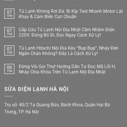
ở
Tủ
Không
Lạnh
có
Tủ Lạnh Không Rơi Đá: Bí Kíp Test Nhanh Motor Lật
07
Side-
bình
by-
luận
Th8
Khay & Cảm Biến Cực Chuẩn
Side
ở
Bị
Tủ
Không
Kẹt
Lạnh
có
Cấp Cứu Tủ Lạnh Nội Địa Nhật Cắm Nhầm Điện
07
Đá,
Không
bình
Rỉ
Bơm
luận
Th8
220V: Đừng Bỏ Đi, Đọc Ngay Cách Xử Lý!
Nước
Nước
ở
Ra
Làm
Tủ
Không
Cửa?
Đá:
Lạnh
có
Tủ Lạnh Hitachi Nội Địa Kêu “Bụp Bụp”, Nháy Đèn
07
Mẹo
Mẹo
Không
bình
Tháo
Thông
Rơi
luận
Th8
Ngăn Chân Không? Đây Là Cách Xử Lý!
Cụm
Tắc
Đá:
ở
Đổ
Ống
Bí
Cấp
Không
Đá
&
Kíp
Cứu
có
Đừng Vội Gọi Thợ! Hướng Dẫn Tự Đọc Mã Lỗi H,
06
Vệ
Kiểm
Test
Tủ
bình
Sinh
Tra
Nhanh
Lạnh
luận
Th8
Nháy Chìa Khóa Trên Tủ Lạnh Nội Địa Nhật
Trong
Bơm
Motor
Nội
ở
5
Cực
Lật
Địa
Tủ
Không
Phút!
Chuẩn
Khay
Nhật
Lạnh
có
&
Cắm
Hitachi
bình
SỬA ĐIỆN LẠNH HÀ NỘI
Cảm
Nhầm
Nội
luận
Biến
Điện
Địa
ở
Cực
220V:
Kêu
Đừng
Chuẩn
Đừng
“Bụp
Vội
Bỏ
Bụp”,
Gọi
Trụ sở: 40/2 Tạ Quang Bửu, Bách Khoa, Quận Hai Bà
Đi,
Nháy
Thợ!
Đọc
Đèn
Hướng
Trưng, TP. Hà Nội
Ngay
Ngăn
Dẫn
Cách
Chân
Tự
Xử
Không?
Đọc
Lý!
Đây
Mã