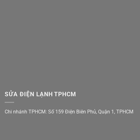
Là
Lỗi
Cách
H,
Xử
Nháy
Lý!
Chìa
Khóa
Trên
Tủ
Lạnh
Nội
Địa
Nhật
SỬA ĐIỆN LẠNH TPHCM
Chi nhánh TPHCM: Số 159 Điện Biên Phủ, Quận 1, TPHCM