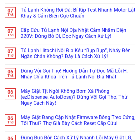
Tủ
Không
Lạnh
có
Tủ Lạnh Không Rơi Đá: Bí Kíp Test Nhanh Motor Lật
07
Side-
bình
by-
luận
Th8
Khay & Cảm Biến Cực Chuẩn
Side
ở
Bị
Tủ
Không
Kẹt
Lạnh
có
Cấp Cứu Tủ Lạnh Nội Địa Nhật Cắm Nhầm Điện
07
Đá,
Không
bình
Rỉ
Bơm
luận
Th8
220V: Đừng Bỏ Đi, Đọc Ngay Cách Xử Lý!
Nước
Nước
ở
Ra
Làm
Tủ
Không
Cửa?
Đá:
Lạnh
có
Tủ Lạnh Hitachi Nội Địa Kêu “Bụp Bụp”, Nháy Đèn
07
Mẹo
Mẹo
Không
bình
Tháo
Thông
Rơi
luận
Th8
Ngăn Chân Không? Đây Là Cách Xử Lý!
Cụm
Tắc
Đá:
ở
Đổ
Ống
Bí
Cấp
Không
Đá
&
Kíp
Cứu
có
Đừng Vội Gọi Thợ! Hướng Dẫn Tự Đọc Mã Lỗi H,
06
Vệ
Kiểm
Test
Tủ
bình
Sinh
Tra
Nhanh
Lạnh
luận
Th8
Nháy Chìa Khóa Trên Tủ Lạnh Nội Địa Nhật
Trong
Bơm
Motor
Nội
ở
5
Cực
Lật
Địa
Tủ
Không
Phút!
Chuẩn
Khay
Nhật
Lạnh
có
Máy Giặt Tịt Ngòi Không Bơm Xà Phòng
06
&
Cắm
Hitachi
bình
Cảm
Nhầm
Nội
luận
Th8
(ezDispense, AutoDose)? Đừng Vội Gọi Thợ, Thử
Biến
Điện
Địa
ở
Ngay Cách Này!
Cực
220V:
Kêu
Đừng
Chuẩn
Đừng
“Bụp
Vội
Không
Bỏ
Bụp”,
Gọi
có
Đi,
Nháy
Thợ!
Máy Giặt Đang Cập Nhật Firmware Bỗng Treo Cứng,
06
bình
Đọc
Đèn
Hướng
luận
Th8
Tối Thui? Thợ Già Bày Cách Reset Cấp Cứu!
Ngay
Ngăn
Dẫn
ở
Cách
Chân
Tự
Máy
Không
Xử
Không?
Đọc
Giặt
có
Lý!
Đây
Mã
Đừng Bực Bội! Cách Xử Lý Nhanh Lỗi Máy Giặt LG,
06
Tịt
bình
Là
Lỗi