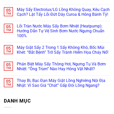
Bo
Tường?
Tủ
Máy
Không
Mạch
Xử
Bếp
Giặt
có
Máy Sấy Electrolux/LG Lồng Không Quay, Kêu Cạch
05
Vẫn
Lý
Khi
Miele
bình
Còn
Ngay
Bảo
Báo
luận
Th8
Cạch? Lật Tẩy Lỗi Đứt Dây Curoa & Hỏng Bánh Tỳ!
Cứu
Trước
Dưỡng
Lỗi
ở
Được!
Khi
Máy
WaterProof
Máy
Không
Quá
Giặt
System:
Giặt
có
Lỗi Tràn Nước Máy Sấy Bơm Nhiệt (Heatpump):
05
Muộn!
Bosch/Miele
Cẩn
Bosch
bình
Âm
Thận
Báo
luận
Th8
Hướng Dẫn Tự Vệ Sinh Bơm Nước Ngưng Chuẩn
Tủ
Mất
Lỗi
ở
100%
Sai
Vài
E18,
Máy
Cách!
Chục
E23
Sấy
Không
Triệu
Đứng
Electrolux/LG
có
Thay
Im?
Lồng
Máy Giặt Sấy 2 Trong 1 Sấy Không Khô, Bốc Mùi
05
bình
Bo
Gọi
Không
luận
Th8
Khét: “Bắt Bệnh” Trở Sấy Tránh Hiểm Họa Cháy Nổ!
Mạch!
Ngay
Quay,
ở
Thợ
Kêu
Lỗi
Không
“Trị”
Cạch
Tràn
có
Lỗi
Cạch?
Phân Biệt Máy Sấy Thông Hơi, Ngưng Tụ Và Bơm
05
Nước
bình
Bơm
Lật
Máy
luận
Th8
Nhiệt: “Ông Trùm” Nào Hay Hỏng Vặt Nhất?
Xả
Tẩy
Sấy
ở
Chuẩn
Lỗi
Bơm
Máy
Không
Châu
Đứt
Nhiệt
Giặt
có
Âu!
Dây
Thay Bi, Bạc Đạn Máy Giặt Lồng Nghiêng Nội Địa
05
(Heatpump):
Sấy
bình
Curoa
Hướng
2
luận
Th8
Nhật: Vì Sao Giá “Chát” Gấp Đôi Lồng Ngang?
&
Dẫn
Trong
ở
Hỏng
Tự
1
Phân
Không
Bánh
Vệ
Sấy
Biệt
có
Tỳ!
Sinh
Không
Máy
bình
DANH MỤC
Bơm
Khô,
Sấy
luận
Nước
Bốc
Thông
ở
Ngưng
Mùi
Hơi,
Thay
Chuẩn
Khét:
Ngưng
Bi,
100%
“Bắt
Tụ
Bạc