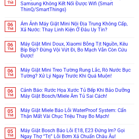
Ngòi
luận
Th8
Samsung Không Kết Nối Được Wifi (Smart
Cách
H,
Không
ở
Xử
Nháy
ThinQ/SmartThings)
Bơm
Máy
Lý!
Chìa
Xà
Giặt
Khóa
Không
Phòng
Đang
Trên
có
(ezDispense,
Cập
Ám Ảnh Máy Giặt Mini Nội Địa Trung Không Cấp,
06
Tủ
bình
AutoDose)?
Nhật
Lạnh
luận
Th8
Xả Nước: Thay Linh Kiện Ở Đâu Uy Tín?
Đừng
Firmware
ở
Nội
Vội
Bỗng
Đừng
Địa
Không
Gọi
Treo
Bực
Nhật
có
Thợ,
Cứng,
Máy Giặt Mini Doux, Xiaomi Bỗng Tịt Nguồn, Kêu
06
Bội!
bình
Thử
Tối
Cách
luận
Th8
Bíp Bíp? Đừng Vội Vứt Đi, Bo Mạch Vẫn Còn Cứu
Ngay
Thui?
Xử
ở
Cách
Thợ
Được!
Lý
Ám
Này!
Già
Nhanh
Ảnh
Bày
Không
Lỗi
Máy
Cách
có
Máy
Giặt
Máy Giặt Mini Treo Tường Rung Lắc, Rò Nước Bục
06
Reset
bình
Giặt
Mini
Cấp
luận
Th8
Tường? Xử Lý Ngay Trước Khi Quá Muộn!
LG,
Nội
ở
Cứu!
Samsung
Địa
Máy
Không
Không
Trung
Giặt
có
Kết
Không
Cảnh Báo: Rước Họa Xước Tủ Bếp Khi Bảo Dưỡng
06
Mini
bình
Nối
Cấp,
Doux,
luận
Th8
Máy Giặt Bosch/Miele Âm Tủ Sai Cách!
Được
Xả
Xiaomi
ở
Wifi
Nước:
Bỗng
Máy
Không
(Smart
Thay
Tịt
Giặt
có
ThinQ/SmartThings)
Linh
Máy Giặt Miele Báo Lỗi WaterProof System: Cẩn
05
Nguồn,
Mini
bình
Kiện
Kêu
Treo
luận
Th8
Thận Mất Vài Chục Triệu Thay Bo Mạch!
Ở
Bíp
Tường
ở
Đâu
Bíp?
Rung
Cảnh
Không
Uy
Đừng
Lắc,
Báo:
có
Tín?
Máy Giặt Bosch Báo Lỗi E18, E23 Đứng Im? Gọi
05
Vội
Rò
Rước
bình
Vứt
Nước
Họa
luận
Th8
Ngay Thợ “Trị” Lỗi Bơm Xả Chuẩn Châu Âu!
Đi,
Bục
Xước
ở