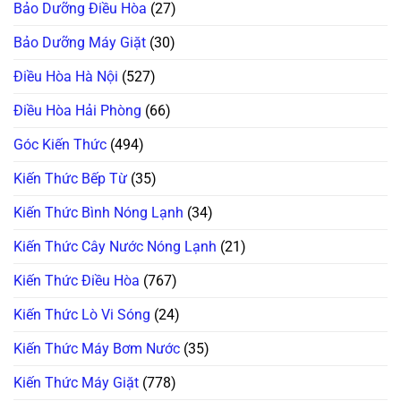
Bảo Dưỡng Điều Hòa
(27)
Bệnh”
Và
Đạn
Trở
Bơm
Máy
Sấy
Nhiệt:
Giặt
Bảo Dưỡng Máy Giặt
(30)
Tránh
“Ông
Lồng
Hiểm
Trùm”
Nghiêng
Họa
Nào
Nội
Điều Hòa Hà Nội
(527)
Cháy
Hay
Địa
Nổ!
Hỏng
Nhật:
Vặt
Vì
Điều Hòa Hải Phòng
(66)
Nhất?
Sao
Giá
“Chát”
Góc Kiến Thức
(494)
Gấp
Đôi
Lồng
Kiến Thức Bếp Từ
(35)
Ngang?
Kiến Thức Bình Nóng Lạnh
(34)
Kiến Thức Cây Nước Nóng Lạnh
(21)
Kiến Thức Điều Hòa
(767)
Kiến Thức Lò Vi Sóng
(24)
Kiến Thức Máy Bơm Nước
(35)
Kiến Thức Máy Giặt
(778)