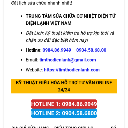
đặt lịch sửa chữa nhanh nhất!
TRUNG TÂM SỬA CHỮA CƠ NHIỆT ĐIỆN TỬ
ĐIỆN LẠNH VIỆT NAM
Đặt Lịch: Kỹ thuật kiểm tra hỗ trợ kịp thời và
nhận ưu đãi đặc biệt hôm nay!
Hotline
:
0984.86.9949
–
0904.58.68.00
Email:
timthodienlanh@gmail.com
Website:
https://timthodienlanh.com
KỸ THUẬT ĐIỀU HÒA HỖ TRỢ TƯ VẤN ONLINE
24/24
HOTLINE 1: 0984.86.9949
HOTLINE 2: 0904.58.6800