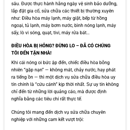
sâu. Được thực hành hằng ngày vệ sinh bảo dưỡng,
lắp đặt gia cố, sửa chữa các thiết bị thường xuyên
như: Điều hòa máy lạnh, máy giặt, bếp từ hồng
ngoại, tủ lạnh, máy bơm nước, bình nóng lạnh, máy
sấy, lò vi sóng, quạt, tivi, máy rửa bát…
ĐIỀU HÒA BỊ HỎNG? ĐỪNG LO – ĐÃ CÓ CHÚNG
TÔI ĐẾN TẬN NHÀ!
Khi cái nóng oi bức ập đến, chiếc điều hòa bỗng
nhiên “gặp nạn” — không mát, chảy nước, hay phát
ra tiếng ồn — thì một dịch vụ sửa chữa điều hòa uy
tín chính là “cứu cánh” kịp thời nhất. Sự uy tín không
chỉ đến từ những lời quảng cáo, mà được định
nghĩa bằng các tiêu chí rất thực tế.
Chúng tôi mang đến dịch vụ sửa chữa chuyên
nghiệp với những cam kết vượt trội: