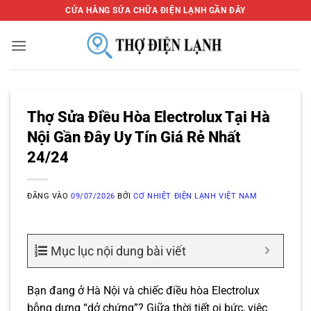
Bỏ
CỬA HÀNG SỬA CHỮA ĐIỆN LẠNH GẦN ĐÂY
qua
nội
dung
Thợ Sửa Điều Hòa Electrolux Tại Hà
Nội Gần Đây Uy Tín Giá Rẻ Nhất
24/24
ĐĂNG VÀO
09/07/2026
BỞI
CƠ NHIỆT ĐIỆN LẠNH VIỆT NAM
Mục lục nội dung bài viết
Bạn đang ở Hà Nội và chiếc điều hòa Electrolux
bỗng dưng “dở chứng”? Giữa thời tiết oi bức, việc