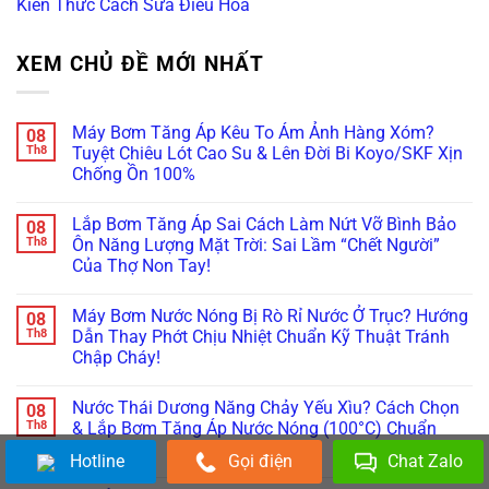
Kiến Thức Cách Sửa Điều Hòa
XEM CHỦ ĐỀ MỚI NHẤT
Máy Bơm Tăng Áp Kêu To Ám Ảnh Hàng Xóm?
08
Th8
Tuyệt Chiêu Lót Cao Su & Lên Đời Bi Koyo/SKF Xịn
Chống Ồn 100%
Không
có
Lắp Bơm Tăng Áp Sai Cách Làm Nứt Vỡ Bình Bảo
08
bình
luận
Th8
Ôn Năng Lượng Mặt Trời: Sai Lầm “Chết Người”
ở
Của Thợ Non Tay!
Máy
Bơm
Không
Tăng
có
Áp
Máy Bơm Nước Nóng Bị Rò Rỉ Nước Ở Trục? Hướng
08
bình
Kêu
luận
Th8
Dẫn Thay Phớt Chịu Nhiệt Chuẩn Kỹ Thuật Tránh
To
ở
Ám
Chập Cháy!
Lắp
Ảnh
Bơm
Hàng
Không
Tăng
Xóm?
có
Áp
Nước Thái Dương Năng Chảy Yếu Xìu? Cách Chọn
08
Tuyệt
bình
Sai
Chiêu
luận
Th8
& Lắp Bơm Tăng Áp Nước Nóng (100°C) Chuẩn
Cách
ở
Lót
Làm
Nhất!
Máy
Cao
Nứt
Hotline
Gọi điện
Chat Zalo
Bơm
Su
Vỡ
Không
Nước
&
Bình
có