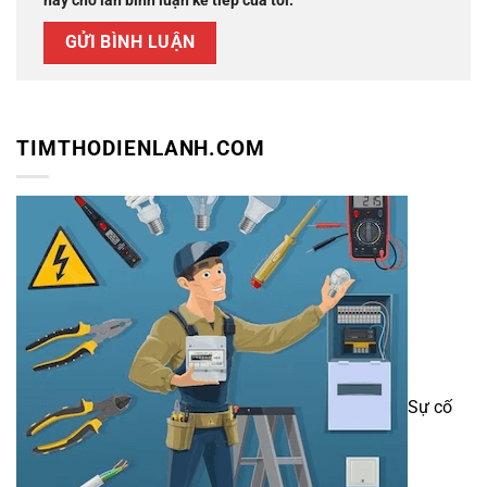
này cho lần bình luận kế tiếp của tôi.
TIMTHODIENLANH.COM
Sự cố