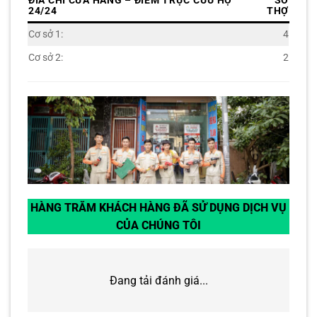
ĐIA CHỈ CỬA HÀNG – ĐIỂM TRỰC CỨU HỘ
SỐ
24/24
THỢ
Cơ sở 1:
4
Cơ sở 2:
2
HÀNG TRĂM KHÁCH HÀNG ĐÃ SỬ DỤNG DỊCH VỤ
CỦA CHÚNG TÔI
Đang tải đánh giá...