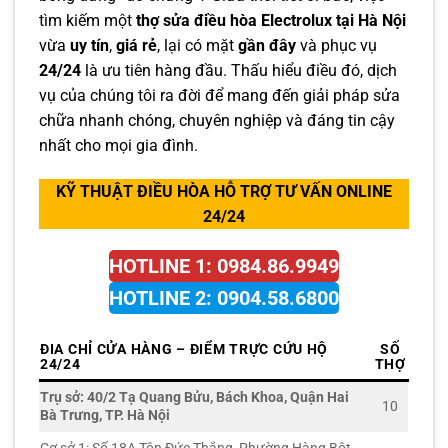
tìm kiếm một
thợ sửa điều hòa Electrolux tại Hà Nội
vừa
uy tín
,
giá rẻ
, lại có mặt
gần đây
và phục vụ
24/24
là ưu tiên hàng đầu. Thấu hiểu điều đó, dịch
vụ của chúng tôi ra đời để mang đến giải pháp sửa
chữa nhanh chóng, chuyên nghiệp và đáng tin cậy
nhất cho mọi gia đình.
KỸ THUẬT ĐIỀU HÒA HỖ TRỢ TƯ VẤN ONLINE
24/24
HOTLINE 1: 0984.86.9949
HOTLINE 2: 0904.58.6800
ĐIA CHỈ CỬA HÀNG – ĐIỂM TRỰC CỨU HỘ
SỐ
24/24
THỢ
Trụ sở: 40/2 Tạ Quang Bửu, Bách Khoa, Quận Hai
10
Bà Trưng, TP. Hà Nội