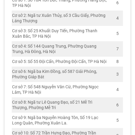
Cơ sở 1: Số 18A Tôn Đức Thắng, Phường Hàng Bột,
6
TP Hà Nội
Cơ sở 2: Ngã tư Xuân Thủy, số 3 Cầu Giấy, Phường
4
Láng Thượng
Cơ sở 3: Số 25 Khuất Duy Tiến, Phường Thanh
5
Xuân Bắc, TP Hà Nội
Cơ sở 4: Số 144 Quang Trung, Phường Quang
7
Trung, Hà Đông, Hà Nội
Cơ sở 5: Số 55 Đội Cấn, Phường Đội Cấn, TP Hà Nội
8
Cơ sở 6: Ngã ba Kim Đồng, số 587 Giải Phóng,
3
Phường Giáp Bát
Cơ sở 7: Số 548 Nguyễn Văn Cừ, Phường Ngọc
4
Lâm, TP Hà Nội
Cơ sở 8: Ngã tư Lê Quang Đạo, số 21 Mễ Trì
6
Thượng, Phường Mễ Trì
Cơ sở 9: Ngã ba Nguyễn Hoàng Tôn, Số 19 Lạc
5
Long Quân, Phường Xuân La.
Cơ sở 10: Số 72 Trần Hưng Đạo, Phường Trần