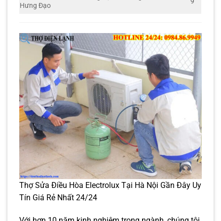
9
Hưng Đạo
Thợ Sửa Điều Hòa Electrolux Tại Hà Nội Gần Đây Uy
Tín Giá Rẻ Nhất 24/24
Với hơn 10 năm kinh nghiệm trong ngành, chúng tôi