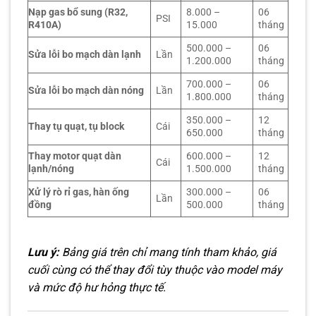
Nạp gas bổ sung (R32,
8.000 –
06
PSI
R410A)
15.000
tháng
500.000 –
06
Sửa lỗi bo mạch dàn lạnh
Lần
1.200.000
tháng
700.000 –
06
Sửa lỗi bo mạch dàn nóng
Lần
1.800.000
tháng
350.000 –
12
Thay tụ quạt, tụ block
Cái
650.000
tháng
Thay motor quạt dàn
600.000 –
12
Cái
lạnh/nóng
1.500.000
tháng
Xử lý rò rỉ gas, hàn ống
300.000 –
06
Lần
đồng
500.000
tháng
Lưu ý:
Bảng giá trên chỉ mang tính tham khảo, giá
cuối cùng có thể thay đổi tùy thuộc vào model máy
và mức độ hư hỏng thực tế.