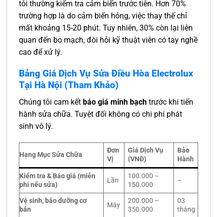
tôi thường kiểm tra cảm biến trước tiên. Hơn 70%
trường hợp là do cảm biến hỏng, việc thay thế chỉ
mất khoảng 15-20 phút. Tuy nhiên, 30% còn lại liên
quan đến bo mạch, đòi hỏi kỹ thuật viên có tay nghề
cao để xử lý.
Bảng Giá Dịch Vụ Sửa Điều Hòa Electrolux
Tại Hà Nội (Tham Khảo)
Chúng tôi cam kết
báo giá minh bạch
trước khi tiến
hành sửa chữa. Tuyệt đối không có chi phí phát
sinh vô lý.
Đơn
Giá Dịch Vụ
Bảo
Hạng Mục Sửa Chữa
Vị
(VNĐ)
Hành
Kiểm tra & Báo giá (miễn
100.000 –
Lần
–
phí nếu sửa)
150.000
Vệ sinh, bảo dưỡng cơ
200.000 –
03
Máy
bản
350.000
tháng