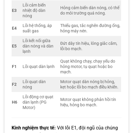
Lỗi cảm biến
Hỏng cảm biến dàn nóng, có thể
E3
nhiệt độ dàn
do môi trường quá nóng.
nóng
Lỗi hệ thống, áp
Thiếu gas, tắc nghẽn đường ống,
E4
suất gas
hỏng máy nén.
Lỗi kết nối giữa
Đứt dây tín hiệu, lỏng giắc cắm,
E5
dàn nóng và dàn
lỗi bo mạch.
lạnh
Quạt không chạy, chạy yếu do
F1
Lỗi quạt dàn lạnh
hỏng motor, tụ quạt hoặc bo
mạch.
Lỗi quạt dàn
Motor quạt dàn nóng bị hỏng,
F2
nóng
kẹt hoặc lỗi bo mạch điều khiển.
Lỗi động cơ quạt
Motor quạt không phản hồi tín
H6
dàn lạnh (PG
hiệu, hỏng bo mạch.
Motor)
Kinh nghiệm thực tế:
Với lỗi E1, đội ngũ của chúng