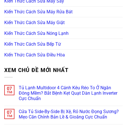
Kiến Thức Cách Sửa Máy Sấy
Kiến Thức Cách Sửa Máy Rửa Bát
Kiến Thức Cách Sửa Máy Giặt
Kiến Thức Cách Sửa Nóng Lạnh
Kiến Thức Cách Sửa Bếp Từ
Kiến Thức Cách Sửa Điều Hòa
XEM CHỦ ĐỀ MỚI NHẤT
Tủ Lạnh Multidoor 4 Cánh Kêu Réo To Ở Ngăn
07
Th8
Đông Mềm? Bắt Bệnh Kẹt Quạt Dàn Lạnh Inverter
Cực Chuẩn
Không
có
Cửa Tủ Side-By-Side Bị Xệ, Rỏ Nước Đọng Sương?
07
bình
luận
Th8
Mẹo Căn Chỉnh Bản Lề & Gioăng Cực Chuẩn
ở
Tủ
Không
Lạnh
có