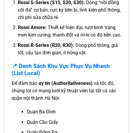
Rossi S-Series (S15, S20, S30):
Dòng “nồi đồng
cối đá” cơ bản, cực kỳ bền bỉ, linh kiện phổ thông,
chi phí sửa chữa rẻ.
Rossi Amore:
Thiết kế hiện đại, ruột bình tráng
men kim cương, thanh đốt và rơ-le có độ bền cao.
Rossi R-Series (R20, R30):
Dòng phổ thông, giá
tốt, cấu tạo đơn giản, ít hỏng vặt.
📍 Danh Sách Khu Vực Phục Vụ Nhanh
(List Local)
Để đảm bảo
uy tín (Authoritativeness)
và tốc độ,
chúng tôi có mạng lưới kỹ thuật viên tại tất cả các
quận nội thành Hà Nội:
Quận Ba Đình
Quận Cầu Giấy
Quận Đống Đa