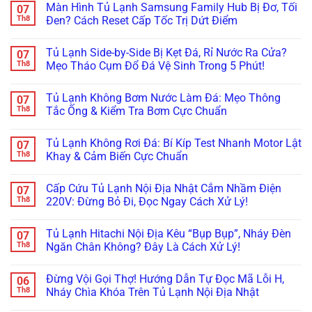
Màn Hình Tủ Lạnh Samsung Family Hub Bị Đơ, Tối
07
Multidoor
bình
4
luận
Th8
Đen? Cách Reset Cấp Tốc Trị Dứt Điểm
Cánh
ở
Kêu
Cửa
Không
Réo
Tủ
có
Tủ Lạnh Side-by-Side Bị Kẹt Đá, Rỉ Nước Ra Cửa?
07
To
Side-
bình
Ở
By-
luận
Th8
Mẹo Tháo Cụm Đổ Đá Vệ Sinh Trong 5 Phút!
Ngăn
Side
ở
Đông
Bị
Màn
Không
Mềm?
Xệ,
Hình
có
Tủ Lạnh Không Bơm Nước Làm Đá: Mẹo Thông
07
Bắt
Rỏ
Tủ
bình
Bệnh
Nước
Lạnh
luận
Th8
Tắc Ống & Kiểm Tra Bơm Cực Chuẩn
Kẹt
Đọng
Samsung
ở
Quạt
Sương?
Family
Tủ
Không
Dàn
Mẹo
Hub
Lạnh
có
Tủ Lạnh Không Rơi Đá: Bí Kíp Test Nhanh Motor Lật
07
Lạnh
Căn
Bị
Side-
bình
Inverter
Chỉnh
Đơ,
by-
luận
Th8
Khay & Cảm Biến Cực Chuẩn
Cực
Bản
Tối
Side
ở
Chuẩn
Lề
Đen?
Bị
Tủ
Không
&
Cách
Kẹt
Lạnh
có
Cấp Cứu Tủ Lạnh Nội Địa Nhật Cắm Nhầm Điện
07
Gioăng
Reset
Đá,
Không
bình
Cực
Cấp
Rỉ
Bơm
luận
Th8
220V: Đừng Bỏ Đi, Đọc Ngay Cách Xử Lý!
Chuẩn
Tốc
Nước
Nước
ở
Trị
Ra
Làm
Tủ
Không
Dứt
Cửa?
Đá:
Lạnh
có
Tủ Lạnh Hitachi Nội Địa Kêu “Bụp Bụp”, Nháy Đèn
07
Điểm
Mẹo
Mẹo
Không
bình
Tháo
Thông
Rơi
luận
Th8
Ngăn Chân Không? Đây Là Cách Xử Lý!
Cụm
Tắc
Đá:
ở
Đổ
Ống
Bí
Cấp
Không
Đá
&
Kíp
Cứu
có
Đừng Vội Gọi Thợ! Hướng Dẫn Tự Đọc Mã Lỗi H,
06
Vệ
Kiểm
Test
Tủ
bình
Sinh
Tra
Nhanh
Lạnh
luận
Th8
Nháy Chìa Khóa Trên Tủ Lạnh Nội Địa Nhật
Trong
Bơm
Motor
Nội
ở
5
Cực
Lật
Địa
Tủ
Không