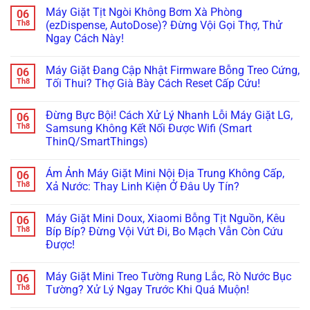
Phút!
Chuẩn
Khay
Nhật
Lạnh
có
Máy Giặt Tịt Ngòi Không Bơm Xà Phòng
06
&
Cắm
Hitachi
bình
Cảm
Nhầm
Nội
luận
Th8
(ezDispense, AutoDose)? Đừng Vội Gọi Thợ, Thử
Biến
Điện
Địa
ở
Ngay Cách Này!
Cực
220V:
Kêu
Đừng
Chuẩn
Đừng
“Bụp
Vội
Không
Bỏ
Bụp”,
Gọi
có
Đi,
Nháy
Thợ!
Máy Giặt Đang Cập Nhật Firmware Bỗng Treo Cứng,
06
bình
Đọc
Đèn
Hướng
luận
Th8
Tối Thui? Thợ Già Bày Cách Reset Cấp Cứu!
Ngay
Ngăn
Dẫn
ở
Cách
Chân
Tự
Máy
Không
Xử
Không?
Đọc
Giặt
có
Lý!
Đây
Mã
Đừng Bực Bội! Cách Xử Lý Nhanh Lỗi Máy Giặt LG,
06
Tịt
bình
Là
Lỗi
Ngòi
luận
Th8
Samsung Không Kết Nối Được Wifi (Smart
Cách
H,
Không
ở
Xử
Nháy
ThinQ/SmartThings)
Bơm
Máy
Lý!
Chìa
Xà
Giặt
Khóa
Không
Phòng
Đang
Trên
có
(ezDispense,
Cập
Ám Ảnh Máy Giặt Mini Nội Địa Trung Không Cấp,
06
Tủ
bình
AutoDose)?
Nhật
Lạnh
luận
Th8
Xả Nước: Thay Linh Kiện Ở Đâu Uy Tín?
Đừng
Firmware
ở
Nội
Vội
Bỗng
Đừng
Địa
Không
Gọi
Treo
Bực
Nhật
có
Thợ,
Cứng,
Máy Giặt Mini Doux, Xiaomi Bỗng Tịt Nguồn, Kêu
06
Bội!
bình
Thử
Tối
Cách
luận
Th8
Bíp Bíp? Đừng Vội Vứt Đi, Bo Mạch Vẫn Còn Cứu
Ngay
Thui?
Xử
ở
Cách
Thợ
Được!
Lý
Ám
Này!
Già
Nhanh
Ảnh
Bày
Không
Lỗi
Máy
Cách
có
Máy
Giặt
Máy Giặt Mini Treo Tường Rung Lắc, Rò Nước Bục
06
Reset
bình
Giặt
Mini
Cấp
luận
Th8
Tường? Xử Lý Ngay Trước Khi Quá Muộn!
LG,
Nội
ở
Cứu!
Samsung
Địa
Máy
Không
Không
Trung