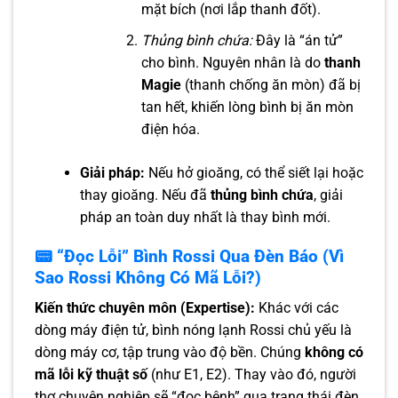
mặt bích (nơi lắp thanh đốt).
Thủng bình chứa:
Đây là “án tử”
cho bình. Nguyên nhân là do
thanh
Magie
(thanh chống ăn mòn) đã bị
tan hết, khiến lòng bình bị ăn mòn
điện hóa.
Giải pháp:
Nếu hở gioăng, có thể siết lại hoặc
thay gioăng. Nếu đã
thủng bình chứa
, giải
pháp an toàn duy nhất là thay bình mới.
📟 “Đọc Lỗi” Bình Rossi Qua Đèn Báo (Vì
Sao Rossi Không Có Mã Lỗi?)
Kiến thức chuyên môn (Expertise):
Khác với các
dòng máy điện tử, bình nóng lạnh Rossi chủ yếu là
dòng máy cơ, tập trung vào độ bền. Chúng
không có
mã lỗi kỹ thuật số
(như E1, E2). Thay vào đó, người
thợ chuyên nghiệp sẽ “đọc bệnh” qua trạng thái đèn