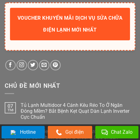
VOUCHER KHUYẾN MÃI DỊCH VỤ SỬA CHỮA
ĐIỆN LẠNH MỚI NHẤT
CHỦ ĐỀ MỚI NHẤT
Tủ Lạnh Multidoor 4 Cánh Kêu Réo To Ở Ngăn
07
Th8
Đông Mềm? Bắt Bệnh Kẹt Quạt Dàn Lạnh Inverter
Cực Chuẩn
Không
có
Cửa Tủ Side-By-Side Bị Xệ, Rỏ Nước Đọng Sương?
Hotline
Gọi điện
Chat Zalo
07
bình
luận
Th8
Mẹo Căn Chỉnh Bản Lề & Gioăng Cực Chuẩn
ở