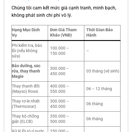
Chúng tôi cam kết mức giá cạnh tranh, minh bạch,
không phát sinh chi phí vô lý.
Hạng Mục Dịch
Đơn Giá Tham
Thời Gian Bảo
Vụ
Khảo (VNĐ)
Hành
Phí kiểm tra, báo
100.000 –
lỗi (nếu không
–
150.000
sửa)
Bảo dưỡng, súc
300.000 –
rửa, thay thanh
03 tháng (vệ sinh)
450.000
Magie
Thay thanh đốt
400.000 –
06 – 12 tháng
(Mayso) Rossi
550.000
Thay rơ-le nhiệt
300.000 –
06 tháng
(Thermostat)
450.000
Thay bộ chống
350.000 –
06 tháng
giật (ELCB)
500.000
Xử lý lỗi rò rỉ nước
250.000 –