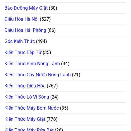
Sấy
Chuẩn
Lỗi
Bơm
Châu
Đứt
Bảo Dưỡng Máy Giặt
(30)
Nhiệt
Âu!
Dây
(Heatpump):
Curoa
Hướng
Điều Hòa Hà Nội
(527)
&
Dẫn
Hỏng
Tự
Bánh
Vệ
Điều Hòa Hải Phòng
(66)
Tỳ!
Sinh
Bơm
Nước
Góc Kiến Thức
(494)
Ngưng
Chuẩn
100%
Kiến Thức Bếp Từ
(35)
Kiến Thức Bình Nóng Lạnh
(34)
Kiến Thức Cây Nước Nóng Lạnh
(21)
Kiến Thức Điều Hòa
(767)
Kiến Thức Lò Vi Sóng
(24)
Kiến Thức Máy Bơm Nước
(35)
Kiến Thức Máy Giặt
(778)
Kiến Thức Máy Rửa Bát
(26)