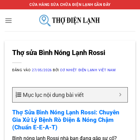
Bỏ
CỬA HÀNG SỬA CHỮA ĐIỆN LẠNH GẦN ĐÂY
qua
nội
dung
Thợ sửa Bình Nóng Lạnh Rossi
ĐĂNG VÀO
27/05/2026
BỞI
CƠ NHIỆT ĐIỆN LẠNH VIỆT NAM
Mục lục nội dung bài viết
Thợ Sửa Bình Nóng Lạnh Rossi: Chuyên
Gia Xử Lý Bệnh Rò Điện & Nóng Chậm
(Chuẩn E-E-A-T)
Bình nóng lạnh Rossi nhà bạn đang gặp sự cố?