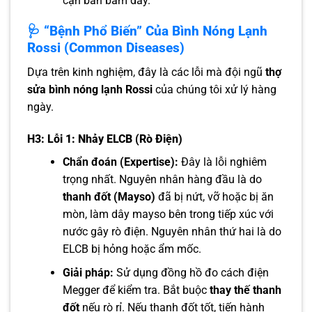
cặn bẩn bám dày.
🩺 “Bệnh Phổ Biến” Của Bình Nóng Lạnh
Rossi (Common Diseases)
Dựa trên kinh nghiệm, đây là các lỗi mà đội ngũ
thợ
sửa bình nóng lạnh Rossi
của chúng tôi xử lý hàng
ngày.
H3: Lỗi 1: Nhảy ELCB (Rò Điện)
Chẩn đoán (Expertise):
Đây là lỗi nghiêm
trọng nhất. Nguyên nhân hàng đầu là do
thanh đốt (Mayso)
đã bị nứt, vỡ hoặc bị ăn
mòn, làm dây mayso bên trong tiếp xúc với
nước gây rò điện. Nguyên nhân thứ hai là do
ELCB bị hỏng hoặc ẩm mốc.
Giải pháp:
Sử dụng đồng hồ đo cách điện
Megger để kiểm tra. Bắt buộc
thay thế thanh
đốt
nếu rò rỉ. Nếu thanh đốt tốt, tiến hành