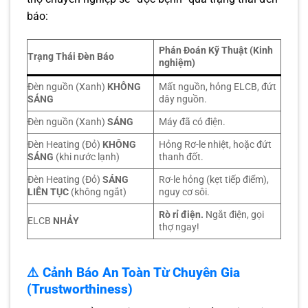
báo:
Phán Đoán Kỹ Thuật (Kinh
Trạng Thái Đèn Báo
nghiệm)
Đèn nguồn (Xanh)
KHÔNG
Mất nguồn, hỏng ELCB, đứt
SÁNG
dây nguồn.
Đèn nguồn (Xanh)
SÁNG
Máy đã có điện.
Đèn Heating (Đỏ)
KHÔNG
Hỏng Rơ-le nhiệt, hoặc đứt
SÁNG
(khi nước lạnh)
thanh đốt.
Đèn Heating (Đỏ)
SÁNG
Rơ-le hỏng (kẹt tiếp điểm),
LIÊN TỤC
(không ngắt)
nguy cơ sôi.
Rò rỉ điện.
Ngắt điện, gọi
ELCB
NHẢY
thợ ngay!
⚠️ Cảnh Báo An Toàn Từ Chuyên Gia
(Trustworthiness)