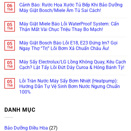
Giặt
có
Kết
Không
Cảnh Báo: Rước Họa Xước Tủ Bếp Khi Bảo Dưỡng
06
Mini
bình
Nối
Cấp,
Doux,
luận
Th8
Máy Giặt Bosch/Miele Âm Tủ Sai Cách!
Được
Xả
Xiaomi
ở
Wifi
Nước:
Bỗng
Máy
Không
(Smart
Thay
Tịt
Giặt
có
ThinQ/SmartThings)
Linh
Máy Giặt Miele Báo Lỗi WaterProof System: Cẩn
05
Nguồn,
Mini
bình
Kiện
Kêu
Treo
luận
Th8
Thận Mất Vài Chục Triệu Thay Bo Mạch!
Ở
Bíp
Tường
ở
Đâu
Bíp?
Rung
Cảnh
Không
Uy
Đừng
Lắc,
Báo:
có
Tín?
Máy Giặt Bosch Báo Lỗi E18, E23 Đứng Im? Gọi
05
Vội
Rò
Rước
bình
Vứt
Nước
Họa
luận
Th8
Ngay Thợ “Trị” Lỗi Bơm Xả Chuẩn Châu Âu!
Đi,
Bục
Xước
ở
Bo
Tường?
Tủ
Máy
Không
Mạch
Xử
Bếp
Giặt
có
Máy Sấy Electrolux/LG Lồng Không Quay, Kêu Cạch
05
Vẫn
Lý
Khi
Miele
bình
Còn
Ngay
Bảo
Báo
luận
Th8
Cạch? Lật Tẩy Lỗi Đứt Dây Curoa & Hỏng Bánh Tỳ!
Cứu
Trước
Dưỡng
Lỗi
ở
Được!
Khi
Máy
WaterProof
Máy
Không
Quá
Giặt
System:
Giặt
có
Lỗi Tràn Nước Máy Sấy Bơm Nhiệt (Heatpump):
05
Muộn!
Bosch/Miele
Cẩn
Bosch
bình
Âm
Thận
Báo
luận
Th8
Hướng Dẫn Tự Vệ Sinh Bơm Nước Ngưng Chuẩn
Tủ
Mất
Lỗi
ở
100%
Sai
Vài
E18,
Máy
Cách!
Chục
E23
Sấy
Không
Triệu
Đứng
Electrolux/LG
có
Thay
Im?
Lồng
bình
Bo
Gọi
Không
DANH MỤC
luận
Mạch!
Ngay
Quay,
ở
Thợ
Kêu
Lỗi
“Trị”
Cạch
Tràn
Lỗi
Cạch?
Nước
Bơm
Lật
Bảo Dưỡng Điều Hòa
(27)
Máy
Xả
Tẩy