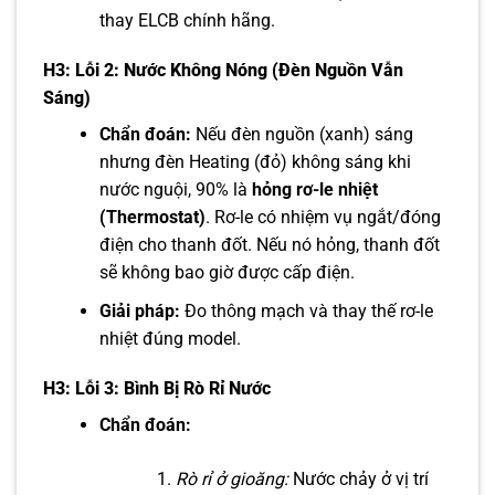
thay ELCB chính hãng.
H3: Lỗi 2: Nước Không Nóng (Đèn Nguồn Vẫn
Sáng)
Chẩn đoán:
Nếu đèn nguồn (xanh) sáng
nhưng đèn Heating (đỏ) không sáng khi
nước nguội, 90% là
hỏng rơ-le nhiệt
(Thermostat)
. Rơ-le có nhiệm vụ ngắt/đóng
điện cho thanh đốt. Nếu nó hỏng, thanh đốt
sẽ không bao giờ được cấp điện.
Giải pháp:
Đo thông mạch và thay thế rơ-le
nhiệt đúng model.
H3: Lỗi 3: Bình Bị Rò Rỉ Nước
Chẩn đoán:
Rò rỉ ở gioăng:
Nước chảy ở vị trí