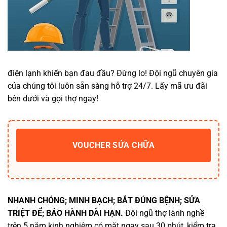
điện lạnh khiến bạn đau đầu? Đừng lo! Đội ngũ chuyên gia
của chúng tôi luôn sẵn sàng hỗ trợ 24/7. Lấy mã ưu đãi
bên dưới và gọi thợ ngay!
VOUCHER SỬA CHỮA
NHANH CHÓNG; MINH BẠCH; BẮT ĐÚNG BỆNH; SỬA
TRIỆT ĐỂ; BẢO HÀNH DÀI HẠN.
Đội ngũ thợ lành nghề
trên 5 năm kinh nghiệm có mặt ngay sau 30 phút, kiểm tra