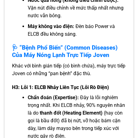
Nước quá nóng (không điều chỉnh được):
Vặn nút điều chỉnh về mức thấp nhất nhưng
nước vẫn bỏng.
Máy không vào điện:
Đèn báo Power và
ELCB đều không sáng.
🩺 “Bệnh Phổ Biến” (Common Diseases)
Của Máy Nóng Lạnh Trực Tiếp Joven
Khác với bình gián tiếp (có bình chứa), máy trực tiếp
Joven có những “pan bệnh” đặc thù.
H3: Lỗi 1: ELCB Nhảy Liên Tục (Lỗi Rò Điện)
Chẩn đoán (Expertise):
Đây là lỗi nghiêm
trọng nhất. Khi ELCB nhảy, 90% nguyên nhân
là do
thanh đốt (Heating Element)
(hay còn
gọi là bầu đốt) đã bị nứt, vỡ hoặc bám cặn
dày, làm dây mayso bên trong tiếp xúc với
nước gây rò điện.