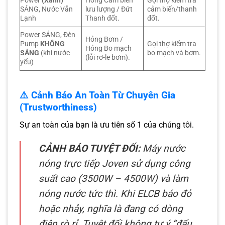
Power
(Xanh)
Hỏng Cảm biến
Gọi thợ kiểm tra
SÁNG, Nước Vẫn
lưu lượng / Đứt
cảm biến/thanh
Lạnh
Thanh đốt.
đốt.
Power SÁNG, Đèn
Hỏng Bơm /
Pump
KHÔNG
Gọi thợ kiểm tra
Hỏng Bo mạch
SÁNG
(khi nước
bo mạch và bơm.
(lỗi rơ-le bơm).
yếu)
⚠️ Cảnh Báo An Toàn Từ Chuyên Gia
(Trustworthiness)
Sự an toàn của bạn là ưu tiên số 1 của chúng tôi.
CẢNH BÁO TUYỆT ĐỐI:
Máy nước
nóng trực tiếp Joven sử dụng công
suất cao (3500W – 4500W) và làm
nóng nước tức thì. Khi ELCB báo đỏ
hoặc nhảy, nghĩa là đang có dòng
điện rò rỉ. Tuyệt đối không tự ý “đấu