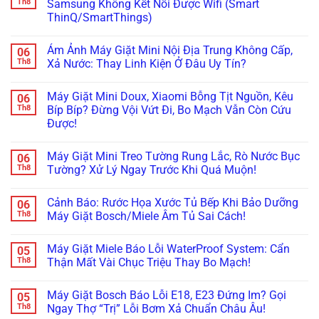
luận
Th8
Samsung Không Kết Nối Được Wifi (Smart
Cách
H,
Không
ở
Xử
Nháy
ThinQ/SmartThings)
Bơm
Máy
Lý!
Chìa
Xà
Giặt
Khóa
Không
Phòng
Đang
Trên
có
(ezDispense,
Cập
Ám Ảnh Máy Giặt Mini Nội Địa Trung Không Cấp,
06
Tủ
bình
AutoDose)?
Nhật
Lạnh
luận
Th8
Xả Nước: Thay Linh Kiện Ở Đâu Uy Tín?
Đừng
Firmware
ở
Nội
Vội
Bỗng
Đừng
Địa
Không
Gọi
Treo
Bực
Nhật
có
Thợ,
Cứng,
Máy Giặt Mini Doux, Xiaomi Bỗng Tịt Nguồn, Kêu
06
Bội!
bình
Thử
Tối
Cách
luận
Th8
Bíp Bíp? Đừng Vội Vứt Đi, Bo Mạch Vẫn Còn Cứu
Ngay
Thui?
Xử
ở
Cách
Thợ
Được!
Lý
Ám
Này!
Già
Nhanh
Ảnh
Bày
Không
Lỗi
Máy
Cách
có
Máy
Giặt
Máy Giặt Mini Treo Tường Rung Lắc, Rò Nước Bục
06
Reset
bình
Giặt
Mini
Cấp
luận
Th8
Tường? Xử Lý Ngay Trước Khi Quá Muộn!
LG,
Nội
ở
Cứu!
Samsung
Địa
Máy
Không
Không
Trung
Giặt
có
Kết
Không
Cảnh Báo: Rước Họa Xước Tủ Bếp Khi Bảo Dưỡng
06
Mini
bình
Nối
Cấp,
Doux,
luận
Th8
Máy Giặt Bosch/Miele Âm Tủ Sai Cách!
Được
Xả
Xiaomi
ở
Wifi
Nước:
Bỗng
Máy
Không
(Smart
Thay
Tịt
Giặt
có
ThinQ/SmartThings)
Linh
Máy Giặt Miele Báo Lỗi WaterProof System: Cẩn
05
Nguồn,
Mini
bình
Kiện
Kêu
Treo
luận
Th8
Thận Mất Vài Chục Triệu Thay Bo Mạch!
Ở
Bíp
Tường
ở
Đâu
Bíp?
Rung
Cảnh
Không
Uy
Đừng
Lắc,
Báo:
có
Tín?
Máy Giặt Bosch Báo Lỗi E18, E23 Đứng Im? Gọi
05
Vội
Rò
Rước
bình
Vứt
Nước
Họa
luận
Th8
Ngay Thợ “Trị” Lỗi Bơm Xả Chuẩn Châu Âu!
Đi,
Bục
Xước
ở