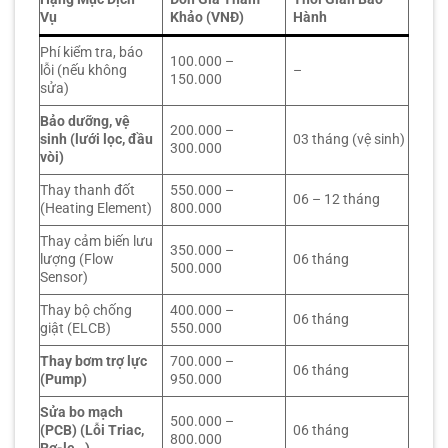
Vụ
Khảo (VNĐ)
Hành
Phí kiểm tra, báo
100.000 –
lỗi (nếu không
–
150.000
sửa)
Bảo dưỡng, vệ
200.000 –
sinh (lưới lọc, đầu
03 tháng (vệ sinh)
300.000
vòi)
Thay thanh đốt
550.000 –
06 – 12 tháng
(Heating Element)
800.000
Thay cảm biến lưu
350.000 –
lượng (Flow
06 tháng
500.000
Sensor)
Thay bộ chống
400.000 –
06 tháng
giật (ELCB)
550.000
Thay bơm trợ lực
700.000 –
06 tháng
(Pump)
950.000
Sửa bo mạch
500.000 –
(PCB) (Lỗi Triac,
06 tháng
800.000