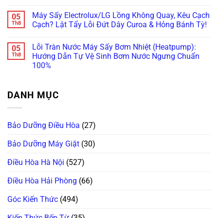
Bo
Tường?
Tủ
Máy
Không
Mạch
Xử
Bếp
Giặt
có
Máy Sấy Electrolux/LG Lồng Không Quay, Kêu Cạch
05
Vẫn
Lý
Khi
Miele
bình
Còn
Ngay
Bảo
Báo
luận
Th8
Cạch? Lật Tẩy Lỗi Đứt Dây Curoa & Hỏng Bánh Tỳ!
Cứu
Trước
Dưỡng
Lỗi
ở
Được!
Khi
Máy
WaterProof
Máy
Không
Quá
Giặt
System:
Giặt
có
Lỗi Tràn Nước Máy Sấy Bơm Nhiệt (Heatpump):
05
Muộn!
Bosch/Miele
Cẩn
Bosch
bình
Âm
Thận
Báo
luận
Th8
Hướng Dẫn Tự Vệ Sinh Bơm Nước Ngưng Chuẩn
Tủ
Mất
Lỗi
ở
100%
Sai
Vài
E18,
Máy
Cách!
Chục
E23
Sấy
Không
Triệu
Đứng
Electrolux/LG
có
Thay
Im?
Lồng
bình
Bo
Gọi
Không
DANH MỤC
luận
Mạch!
Ngay
Quay,
ở
Thợ
Kêu
Lỗi
“Trị”
Cạch
Tràn
Lỗi
Cạch?
Nước
Bơm
Lật
Bảo Dưỡng Điều Hòa
(27)
Máy
Xả
Tẩy
Sấy
Chuẩn
Lỗi
Bơm
Châu
Đứt
Bảo Dưỡng Máy Giặt
(30)
Nhiệt
Âu!
Dây
(Heatpump):
Curoa
Hướng
Điều Hòa Hà Nội
(527)
&
Dẫn
Hỏng
Tự
Bánh
Vệ
Điều Hòa Hải Phòng
(66)
Tỳ!
Sinh
Bơm
Nước
Góc Kiến Thức
(494)
Ngưng
Chuẩn
100%
Kiến Thức Bếp Từ
(35)