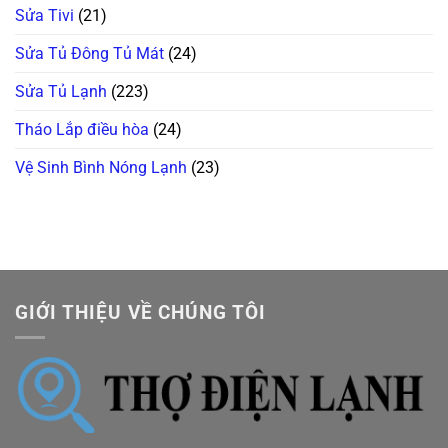
Sửa Tivi
(21)
Sửa Tủ Đông Tủ Mát
(24)
Sửa Tủ Lạnh
(223)
Tháo Lắp điều hòa
(24)
Vệ Sinh Bình Nóng Lạnh
(23)
GIỚI THIỆU VỀ CHÚNG TÔI