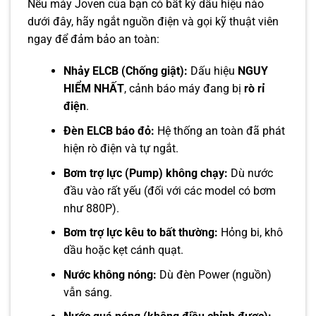
Nếu máy Joven của bạn có bất kỳ dấu hiệu nào
dưới đây, hãy ngắt nguồn điện và gọi kỹ thuật viên
ngay để đảm bảo an toàn:
Nhảy ELCB (Chống giật):
Dấu hiệu
NGUY
HIỂM NHẤT
, cảnh báo máy đang bị
rò rỉ
điện
.
Đèn ELCB báo đỏ:
Hệ thống an toàn đã phát
hiện rò điện và tự ngắt.
Bơm trợ lực (Pump) không chạy:
Dù nước
đầu vào rất yếu (đối với các model có bơm
như 880P).
Bơm trợ lực kêu to bất thường:
Hỏng bi, khô
dầu hoặc kẹt cánh quạt.
Nước không nóng:
Dù đèn Power (nguồn)
vẫn sáng.