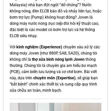
Malaysia) nhà bạn đột ngột “dở chứng”? Nước
không nóng, đèn ELCB báo đỏ và nhảy liên tục, hoặc
bơm trợ lực (Pump) không hoạt động? Joven là
dòng máy nước nóng
trực tiếp
đòi hỏi kỹ thuật cao,
đặc biệt là các model có bơm trợ lực và hệ thống
ELCB siêu nhạy.
Với
kinh nghiệm (Experience)
chuyên sâu xử lý các
dòng máy Joven (như 880P, SA8, SA20), chúng tôi
không chỉ là
thợ sửa bình nóng lạnh Joven
thông
thường. Chúng tôi là chuyên gia am hiểu bo mạch
(PCB), cảm biến lưu lượng và cơ chế bơm. Bài viết
này, dựa trên
chuyên môn (Expertise)
, sẽ giúp bạn
“bắt bệnh” chính xác thiết bị và cung cấp quy trình
sửa chữa an toàn, minh bạch.