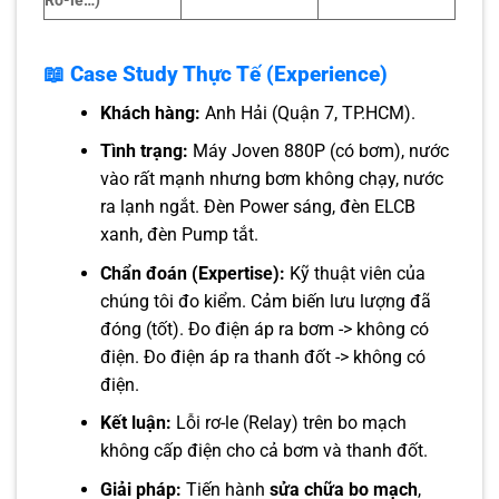
Rơ-le…)
📖 Case Study Thực Tế (Experience)
Khách hàng:
Anh Hải (Quận 7, TP.HCM).
Tình trạng:
Máy Joven 880P (có bơm), nước
vào rất mạnh nhưng bơm không chạy, nước
ra lạnh ngắt. Đèn Power sáng, đèn ELCB
xanh, đèn Pump tắt.
Chẩn đoán (Expertise):
Kỹ thuật viên của
chúng tôi đo kiểm. Cảm biến lưu lượng đã
đóng (tốt). Đo điện áp ra bơm -> không có
điện. Đo điện áp ra thanh đốt -> không có
điện.
Kết luận:
Lỗi rơ-le (Relay) trên bo mạch
không cấp điện cho cả bơm và thanh đốt.
Giải pháp:
Tiến hành
sửa chữa bo mạch
,