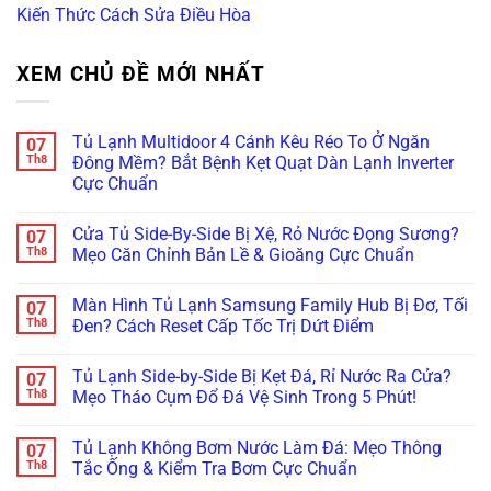
Kiến Thức Cách Sửa Điều Hòa
XEM CHỦ ĐỀ MỚI NHẤT
Tủ Lạnh Multidoor 4 Cánh Kêu Réo To Ở Ngăn
07
Th8
Đông Mềm? Bắt Bệnh Kẹt Quạt Dàn Lạnh Inverter
Cực Chuẩn
Không
có
Cửa Tủ Side-By-Side Bị Xệ, Rỏ Nước Đọng Sương?
07
bình
luận
Th8
Mẹo Căn Chỉnh Bản Lề & Gioăng Cực Chuẩn
ở
Tủ
Không
Lạnh
có
Màn Hình Tủ Lạnh Samsung Family Hub Bị Đơ, Tối
07
Multidoor
bình
4
luận
Th8
Đen? Cách Reset Cấp Tốc Trị Dứt Điểm
Cánh
ở
Kêu
Cửa
Không
Réo
Tủ
có
Tủ Lạnh Side-by-Side Bị Kẹt Đá, Rỉ Nước Ra Cửa?
07
To
Side-
bình
Ở
By-
luận
Th8
Mẹo Tháo Cụm Đổ Đá Vệ Sinh Trong 5 Phút!
Ngăn
Side
ở
Đông
Bị
Màn
Không
Mềm?
Xệ,
Hình
có
Tủ Lạnh Không Bơm Nước Làm Đá: Mẹo Thông
07
Bắt
Rỏ
Tủ
bình
Bệnh
Nước
Lạnh
luận
Th8
Tắc Ống & Kiểm Tra Bơm Cực Chuẩn
Kẹt
Đọng
Samsung
ở
Quạt
Sương?
Family
Tủ