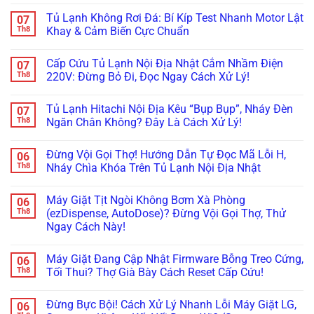
Không
Dàn
Mẹo
Hub
Lạnh
có
Tủ Lạnh Không Rơi Đá: Bí Kíp Test Nhanh Motor Lật
07
Lạnh
Căn
Bị
Side-
bình
Inverter
Chỉnh
Đơ,
by-
luận
Th8
Khay & Cảm Biến Cực Chuẩn
Cực
Bản
Tối
Side
ở
Chuẩn
Lề
Đen?
Bị
Tủ
Không
&
Cách
Kẹt
Lạnh
có
Cấp Cứu Tủ Lạnh Nội Địa Nhật Cắm Nhầm Điện
07
Gioăng
Reset
Đá,
Không
bình
Cực
Cấp
Rỉ
Bơm
luận
Th8
220V: Đừng Bỏ Đi, Đọc Ngay Cách Xử Lý!
Chuẩn
Tốc
Nước
Nước
ở
Trị
Ra
Làm
Tủ
Không
Dứt
Cửa?
Đá:
Lạnh
có
Tủ Lạnh Hitachi Nội Địa Kêu “Bụp Bụp”, Nháy Đèn
07
Điểm
Mẹo
Mẹo
Không
bình
Tháo
Thông
Rơi
luận
Th8
Ngăn Chân Không? Đây Là Cách Xử Lý!
Cụm
Tắc
Đá:
ở
Đổ
Ống
Bí
Cấp
Không
Đá
&
Kíp
Cứu
có
Đừng Vội Gọi Thợ! Hướng Dẫn Tự Đọc Mã Lỗi H,
06
Vệ
Kiểm
Test
Tủ
bình
Sinh
Tra
Nhanh
Lạnh
luận
Th8
Nháy Chìa Khóa Trên Tủ Lạnh Nội Địa Nhật
Trong
Bơm
Motor
Nội
ở
5
Cực
Lật
Địa
Tủ
Không
Phút!
Chuẩn
Khay
Nhật
Lạnh
có
Máy Giặt Tịt Ngòi Không Bơm Xà Phòng
06
&
Cắm
Hitachi
bình
Cảm
Nhầm
Nội
luận
Th8
(ezDispense, AutoDose)? Đừng Vội Gọi Thợ, Thử
Biến
Điện
Địa
ở
Ngay Cách Này!
Cực
220V:
Kêu
Đừng
Chuẩn
Đừng
“Bụp
Vội
Không
Bỏ
Bụp”,
Gọi
có
Đi,
Nháy
Thợ!
Máy Giặt Đang Cập Nhật Firmware Bỗng Treo Cứng,
06
bình
Đọc
Đèn
Hướng
luận
Th8
Tối Thui? Thợ Già Bày Cách Reset Cấp Cứu!
Ngay
Ngăn
Dẫn
ở
Cách
Chân
Tự
Máy
Không
Xử
Không?
Đọc
Giặt
có
Lý!
Đây
Mã
Đừng Bực Bội! Cách Xử Lý Nhanh Lỗi Máy Giặt LG,
06
Tịt
bình
Là
Lỗi
Ngòi