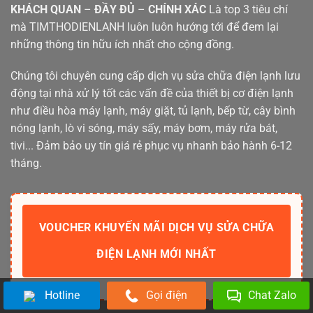
KHÁCH QUAN
–
ĐẦY ĐỦ
–
CHÍNH XÁC
Là top 3 tiêu chí
mà TIMTHODIENLANH luôn luôn hướng tới để đem lại
những thông tin hữu ích nhất cho cộng đồng.
Chúng tôi chuyên cung cấp dịch vụ sửa chữa điện lạnh lưu
động tại nhà xử lý tốt các vấn đề của thiết bị cơ điện lạnh
như điều hòa máy lạnh, máy giặt, tủ lạnh, bếp từ, cây bình
nóng lạnh, lò vi sóng, máy sấy, máy bơm, máy rửa bát,
tivi... Đảm bảo uy tín giá rẻ phục vụ nhanh bảo hành 6-12
tháng.
VOUCHER KHUYẾN MÃI DỊCH VỤ SỬA CHỮA
ĐIỆN LẠNH MỚI NHẤT
Hotline
Gọi điện
Chat Zalo