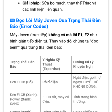
Giải pháp:
Sửa bo mạch, thay thế Triac và
các linh kiện liên quan.
📟 Đọc Lỗi Máy Joven Qua Trạng Thái Đèn
Báo (Error Codes)
Máy Joven (trực tiếp)
không có mã lỗi E1, E2
như
bình gián tiếp điện tử. Thay vào đó, chúng ta “đọc
bệnh” qua trạng thái đèn báo:
Ý Nghĩa Kỹ
Trạng Thái Đèn
Hướng Xử Lý
Thuật
Báo
Khuyến Nghị
(Expertise)
Ngắt điện, gọi thợ
Đèn ELCB
(Đỏ)
Rò rỉ điện.
ngay! TUYỆT ĐỐI
KHÔNG DÙNG.
Đèn ELCB
(Xanh)
,
ELCB tốt, máy có
Tình trạng bình
Power
(Xanh)
điện.
thường.
SÁNG