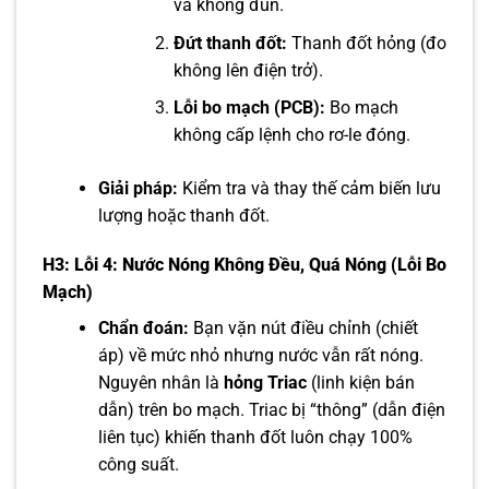
và không đun.
Đứt thanh đốt:
Thanh đốt hỏng (đo
không lên điện trở).
Lỗi bo mạch (PCB):
Bo mạch
không cấp lệnh cho rơ-le đóng.
Giải pháp:
Kiểm tra và thay thế cảm biến lưu
lượng hoặc thanh đốt.
H3: Lỗi 4: Nước Nóng Không Đều, Quá Nóng (Lỗi Bo
Mạch)
Chẩn đoán:
Bạn vặn nút điều chỉnh (chiết
áp) về mức nhỏ nhưng nước vẫn rất nóng.
Nguyên nhân là
hỏng Triac
(linh kiện bán
dẫn) trên bo mạch. Triac bị “thông” (dẫn điện
liên tục) khiến thanh đốt luôn chạy 100%
công suất.