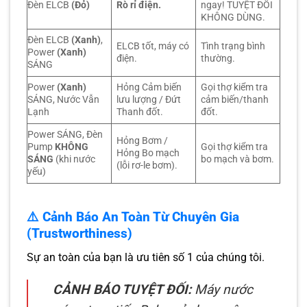
Đèn ELCB
(Đỏ)
Rò rỉ điện.
ngay! TUYỆT ĐỐI
KHÔNG DÙNG.
Đèn ELCB
(Xanh)
,
ELCB tốt, máy có
Tình trạng bình
Power
(Xanh)
điện.
thường.
SÁNG
Power
(Xanh)
Hỏng Cảm biến
Gọi thợ kiểm tra
SÁNG, Nước Vẫn
lưu lượng / Đứt
cảm biến/thanh
Lạnh
Thanh đốt.
đốt.
Power SÁNG, Đèn
Hỏng Bơm /
Pump
KHÔNG
Gọi thợ kiểm tra
Hỏng Bo mạch
SÁNG
(khi nước
bo mạch và bơm.
(lỗi rơ-le bơm).
yếu)
⚠️ Cảnh Báo An Toàn Từ Chuyên Gia
(Trustworthiness)
Sự an toàn của bạn là ưu tiên số 1 của chúng tôi.
CẢNH BÁO TUYỆT ĐỐI:
Máy nước