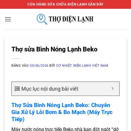
Bỏ
CỬA HÀNG SỬA CHỮA ĐIỆN LẠNH GẦN ĐÂY
qua
nội
dung
Thợ sửa Bình Nóng Lạnh Beko
ĐĂNG VÀO
03/06/2026
BỞI
CƠ NHIỆT ĐIỆN LẠNH VIỆT NAM
Mục lục nội dung bài viết
Thợ Sửa Bình Nóng Lạnh Beko: Chuyên
Gia Xử Lý Lỗi Bơm & Bo Mạch (Máy Trực
Tiếp)
Máy nước nóng trực tiếp Beko nhà bạn đột ngột “dở