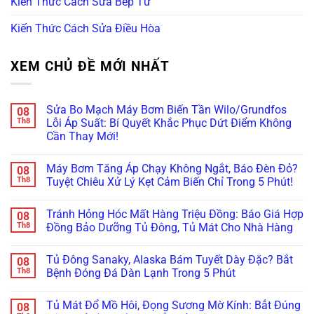
Kiến Thức Cách Sửa Bếp Từ
Kiến Thức Cách Sửa Điều Hòa
XEM CHỦ ĐỀ MỚI NHẤT
Sửa Bo Mạch Máy Bơm Biến Tần Wilo/Grundfos
08
Th8
Lỗi Áp Suất: Bí Quyết Khắc Phục Dứt Điểm Không
Cần Thay Mới!
Không
có
Máy Bơm Tăng Áp Chạy Không Ngắt, Báo Đèn Đỏ?
08
bình
luận
Th8
Tuyệt Chiêu Xử Lý Kẹt Cảm Biến Chỉ Trong 5 Phút!
ở
Sửa
Không
Bo
có
Tránh Hỏng Hóc Mất Hàng Triệu Đồng: Báo Giá Hợp
08
Mạch
bình
Máy
luận
Th8
Đồng Bảo Dưỡng Tủ Đông, Tủ Mát Cho Nhà Hàng
Bơm
ở
Biến
Máy
Không
Tần
Bơm
có
Tủ Đông Sanaky, Alaska Bám Tuyết Dày Đặc? Bắt
08
Wilo/Grundfos
Tăng
bình
Lỗi
Áp
luận
Th8
Bệnh Đóng Đá Dàn Lạnh Trong 5 Phút
Áp
Chạy
ở
Suất:
Không
Tránh
Không
Bí
Ngắt,
Hỏng
có
Tủ Mát Đổ Mồ Hôi, Đọng Sương Mờ Kính: Bắt Đúng
08
Quyết
Báo
Hóc
bình