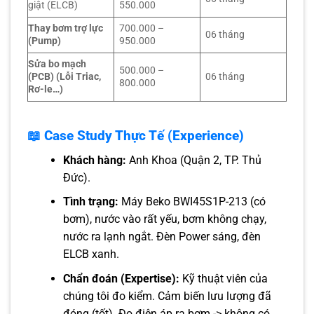
giật (ELCB)
550.000
Thay bơm trợ lực
700.000 –
06 tháng
(Pump)
950.000
Sửa bo mạch
500.000 –
(PCB) (Lỗi Triac,
06 tháng
800.000
Rơ-le…)
📖 Case Study Thực Tế (Experience)
Khách hàng:
Anh Khoa (Quận 2, TP. Thủ
Đức).
Tình trạng:
Máy Beko BWI45S1P-213 (có
bơm), nước vào rất yếu, bơm không chạy,
nước ra lạnh ngắt. Đèn Power sáng, đèn
ELCB xanh.
Chẩn đoán (Expertise):
Kỹ thuật viên của
chúng tôi đo kiểm. Cảm biến lưu lượng đã
đóng (tốt). Đo điện áp ra bơm -> không có