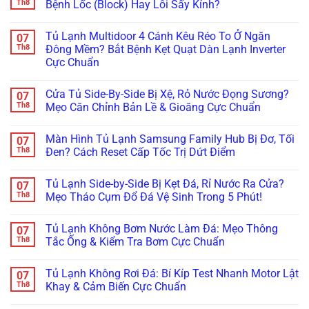
Khắc
Đèn
Mất
luận
Th8
Bệnh Lốc (Block) Hay Lỗi Sấy Kính?
Phục
Đỏ?
Hàng
ở
Dứt
Tuyệt
Triệu
Tủ
Không
Điểm
Chiêu
Đồng:
Đông
có
Tủ Lạnh Multidoor 4 Cánh Kêu Réo To Ở Ngăn
07
Không
Xử
Báo
Sanaky,
bình
Cần
Lý
Giá
Alaska
luận
Th8
Đông Mềm? Bắt Bệnh Kẹt Quạt Dàn Lạnh Inverter
Thay
Kẹt
Hợp
Bám
ở
Cực Chuẩn
Mới!
Cảm
Đồng
Tuyết
Tủ
Biến
Bảo
Dày
Mát
Không
Chỉ
Dưỡng
Đặc?
Đổ
có
Trong
Tủ
Bắt
Mồ
Cửa Tủ Side-By-Side Bị Xệ, Rỏ Nước Đọng Sương?
07
bình
5
Đông,
Bệnh
Hôi,
luận
Th8
Mẹo Căn Chỉnh Bản Lề & Gioăng Cực Chuẩn
Phút!
Tủ
Đóng
Đọng
ở
Mát
Đá
Sương
Tủ
Không
Cho
Dàn
Mờ
Lạnh
có
Nhà
Lạnh
Kính:
Màn Hình Tủ Lạnh Samsung Family Hub Bị Đơ, Tối
07
Multidoor
bình
Hàng
Trong
Bắt
4
luận
Th8
Đen? Cách Reset Cấp Tốc Trị Dứt Điểm
5
Đúng
Cánh
ở
Phút
Bệnh
Kêu
Cửa
Không
Lốc
Réo
Tủ
có
(Block)
Tủ Lạnh Side-by-Side Bị Kẹt Đá, Rỉ Nước Ra Cửa?
07
To
Side-
bình
Hay
Ở
By-
luận
Th8
Mẹo Tháo Cụm Đổ Đá Vệ Sinh Trong 5 Phút!
Lỗi
Ngăn
Side
ở
Sấy
Đông
Bị
Màn
Không
Kính?
Mềm?
Xệ,
Hình
có
Tủ Lạnh Không Bơm Nước Làm Đá: Mẹo Thông
07
Bắt
Rỏ
Tủ
bình
Bệnh
Nước
Lạnh
luận
Th8
Tắc Ống & Kiểm Tra Bơm Cực Chuẩn
Kẹt
Đọng
Samsung
ở
Quạt
Sương?
Family
Tủ
Không
Dàn
Mẹo
Hub
Lạnh
có
Tủ Lạnh Không Rơi Đá: Bí Kíp Test Nhanh Motor Lật
07
Lạnh
Căn
Bị
Side-
bình
Inverter
Chỉnh
Đơ,
by-
luận
Th8
Khay & Cảm Biến Cực Chuẩn
Cực
Bản
Tối
Side
ở
Chuẩn
Lề
Đen?
Bị
Tủ
Không