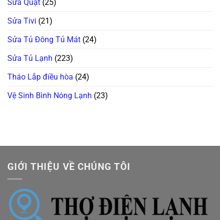
Sửa Quạt
(25)
Sửa Tivi
(21)
Sửa Tủ Đông Tủ Mát
(24)
Sửa Tủ Lạnh
(223)
Tháo Lắp điều hòa
(24)
Vệ Sinh Bình Nóng Lạnh
(23)
GIỚI THIỆU VỀ CHÚNG TÔI