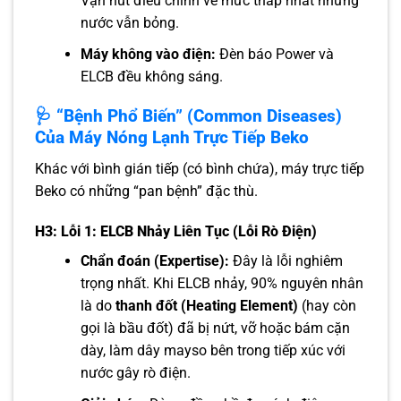
Vặn nút điều chỉnh về mức thấp nhất nhưng
nước vẫn bỏng.
Máy không vào điện:
Đèn báo Power và
ELCB đều không sáng.
🩺 “Bệnh Phổ Biến” (Common Diseases)
Của Máy Nóng Lạnh Trực Tiếp Beko
Khác với bình gián tiếp (có bình chứa), máy trực tiếp
Beko có những “pan bệnh” đặc thù.
H3: Lỗi 1: ELCB Nhảy Liên Tục (Lỗi Rò Điện)
Chẩn đoán (Expertise):
Đây là lỗi nghiêm
trọng nhất. Khi ELCB nhảy, 90% nguyên nhân
là do
thanh đốt (Heating Element)
(hay còn
gọi là bầu đốt) đã bị nứt, vỡ hoặc bám cặn
dày, làm dây mayso bên trong tiếp xúc với
nước gây rò điện.