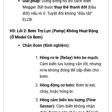
Giải pháp:
Dùng đồng hồ đo cách điện
Megger. Bắt buộc
thay thế thanh đốt
(bầu
đốt) nếu rò rỉ. Tuyệt đối không “đấu tắt”
ELCB.
H3: Lỗi 2: Bơm Trợ Lực (Pump) Không Hoạt Động
(Ở Model Có Bơm)
Chẩn đoán (Kinh nghiệm):
Hỏng rơ-le (Relay) trên bo mạch:
Cảm biến lưu lượng vẫn tốt, nhưng
rơ-le không đóng để cấp điện cho
bơm.
Hỏng động cơ bơm:
Bơm bị kẹt,
cháy, hoặc hỏng bi.
Hỏng cảm biến lưu lượng (Flow
Sensor):
Cảm biến không nhận