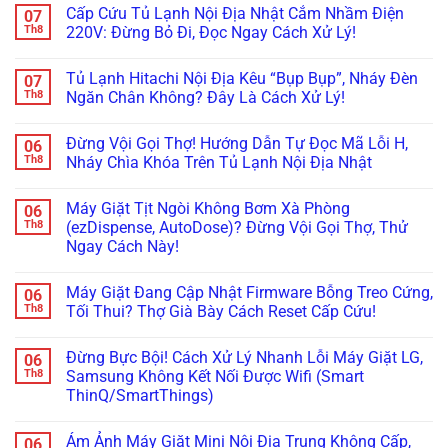
&
Cách
Kẹt
Lạnh
có
Cấp Cứu Tủ Lạnh Nội Địa Nhật Cắm Nhầm Điện
07
Gioăng
Reset
Đá,
Không
bình
Cực
Cấp
Rỉ
Bơm
luận
Th8
220V: Đừng Bỏ Đi, Đọc Ngay Cách Xử Lý!
Chuẩn
Tốc
Nước
Nước
ở
Trị
Ra
Làm
Tủ
Không
Dứt
Cửa?
Đá:
Lạnh
có
Tủ Lạnh Hitachi Nội Địa Kêu “Bụp Bụp”, Nháy Đèn
07
Điểm
Mẹo
Mẹo
Không
bình
Tháo
Thông
Rơi
luận
Th8
Ngăn Chân Không? Đây Là Cách Xử Lý!
Cụm
Tắc
Đá:
ở
Đổ
Ống
Bí
Cấp
Không
Đá
&
Kíp
Cứu
có
Đừng Vội Gọi Thợ! Hướng Dẫn Tự Đọc Mã Lỗi H,
06
Vệ
Kiểm
Test
Tủ
bình
Sinh
Tra
Nhanh
Lạnh
luận
Th8
Nháy Chìa Khóa Trên Tủ Lạnh Nội Địa Nhật
Trong
Bơm
Motor
Nội
ở
5
Cực
Lật
Địa
Tủ
Không
Phút!
Chuẩn
Khay
Nhật
Lạnh
có
Máy Giặt Tịt Ngòi Không Bơm Xà Phòng
06
&
Cắm
Hitachi
bình
Cảm
Nhầm
Nội
luận
Th8
(ezDispense, AutoDose)? Đừng Vội Gọi Thợ, Thử
Biến
Điện
Địa
ở
Ngay Cách Này!
Cực
220V:
Kêu
Đừng
Chuẩn
Đừng
“Bụp
Vội
Không
Bỏ
Bụp”,
Gọi
có
Đi,
Nháy
Thợ!
Máy Giặt Đang Cập Nhật Firmware Bỗng Treo Cứng,
06
bình
Đọc
Đèn
Hướng
luận
Th8
Tối Thui? Thợ Già Bày Cách Reset Cấp Cứu!
Ngay
Ngăn
Dẫn
ở
Cách
Chân
Tự
Máy
Không
Xử
Không?
Đọc
Giặt
có
Lý!
Đây
Mã
Đừng Bực Bội! Cách Xử Lý Nhanh Lỗi Máy Giặt LG,
06
Tịt
bình
Là
Lỗi
Ngòi
luận
Th8
Samsung Không Kết Nối Được Wifi (Smart
Cách
H,
Không
ở
Xử
Nháy
ThinQ/SmartThings)
Bơm
Máy
Lý!
Chìa
Xà
Giặt
Khóa
Không
Phòng
Đang
Trên
có
(ezDispense,
Cập
Ám Ảnh Máy Giặt Mini Nội Địa Trung Không Cấp,
06
Tủ
bình