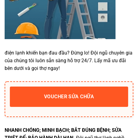
điện lạnh khiến bạn đau đầu? Đừng lo! Đội ngũ chuyên gia
của chúng tôi luôn sẵn sàng hỗ trợ 24/7. Lấy mã ưu đãi
bên dưới và gọi thợ ngay!
VOUCHER SỬA CHỮA
NHANH CHÓNG; MINH BẠCH; BẮT ĐÚNG BỆNH; SỬA
TRIỆT ĐỂ; BẢO HÀNH DÀI HẠN.
Đội ngũ thợ lành nghề