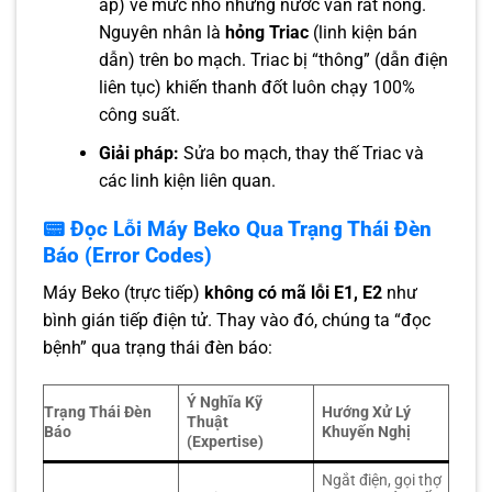
áp) về mức nhỏ nhưng nước vẫn rất nóng.
Nguyên nhân là
hỏng Triac
(linh kiện bán
dẫn) trên bo mạch. Triac bị “thông” (dẫn điện
liên tục) khiến thanh đốt luôn chạy 100%
công suất.
Giải pháp:
Sửa bo mạch, thay thế Triac và
các linh kiện liên quan.
📟 Đọc Lỗi Máy Beko Qua Trạng Thái Đèn
Báo (Error Codes)
Máy Beko (trực tiếp)
không có mã lỗi E1, E2
như
bình gián tiếp điện tử. Thay vào đó, chúng ta “đọc
bệnh” qua trạng thái đèn báo:
Ý Nghĩa Kỹ
Trạng Thái Đèn
Hướng Xử Lý
Thuật
Báo
Khuyến Nghị
(Expertise)
Ngắt điện, gọi thợ