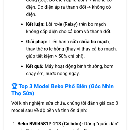
điện. Đo điện áp ra thanh đốt -> không có
điện.
Kết luận:
Lỗi rơ-le (Relay) trên bo mạch
không cấp điện cho cả bơm và thanh đốt.
Giải pháp:
Tiến hành
sửa chữa bo mạch
,
thay thế rơ-le hỏng (thay vì thay cả bo mạch,
giúp tiết kiệm > 50% chi phí).
Kết quả:
Máy hoạt động bình thường, bơm
chạy êm, nước nóng ngay.
🏆 Top 3 Model Beko Phổ Biến (Góc Nhìn
Thợ Sửa)
Với kinh nghiệm sửa chữa, chúng tôi đánh giá cao 3
model sau về độ bền và tính ổn định:
Beko BWI45S1P-213 (Có bơm):
Dòng “quốc dân”