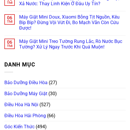
AutoDose)?
Nhật
Lạnh
luận
Th8
Xả Nước: Thay Linh Kiện Ở Đâu Uy Tín?
Đừng
Firmware
ở
Nội
Vội
Bỗng
Đừng
Địa
Không
Gọi
Treo
Bực
Nhật
có
Thợ,
Cứng,
Máy Giặt Mini Doux, Xiaomi Bỗng Tịt Nguồn, Kêu
06
Bội!
bình
Thử
Tối
Cách
luận
Th8
Bíp Bíp? Đừng Vội Vứt Đi, Bo Mạch Vẫn Còn Cứu
Ngay
Thui?
Xử
ở
Cách
Thợ
Được!
Lý
Ám
Này!
Già
Nhanh
Ảnh
Bày
Không
Lỗi
Máy
Cách
có
Máy
Giặt
Máy Giặt Mini Treo Tường Rung Lắc, Rò Nước Bục
06
Reset
bình
Giặt
Mini
Cấp
luận
Th8
Tường? Xử Lý Ngay Trước Khi Quá Muộn!
LG,
Nội
ở
Cứu!
Samsung
Địa
Máy
Không
Không
Trung
Giặt
có
Kết
Không
Mini
bình
Nối
Cấp,
DANH MỤC
Doux,
luận
Được
Xả
Xiaomi
ở
Wifi
Nước:
Bỗng
Máy
(Smart
Thay
Tịt
Giặt
ThinQ/SmartThings)
Linh
Nguồn,
Mini
Kiện
Bảo Dưỡng Điều Hòa
(27)
Kêu
Treo
Ở
Bíp
Tường
Đâu
Bíp?
Rung
Uy
Bảo Dưỡng Máy Giặt
(30)
Đừng
Lắc,
Tín?
Vội
Rò
Vứt
Nước
Điều Hòa Hà Nội
(527)
Đi,
Bục
Bo
Tường?
Mạch
Xử
Điều Hòa Hải Phòng
(66)
Vẫn
Lý
Còn
Ngay
Cứu
Trước
Góc Kiến Thức
(494)
Được!
Khi