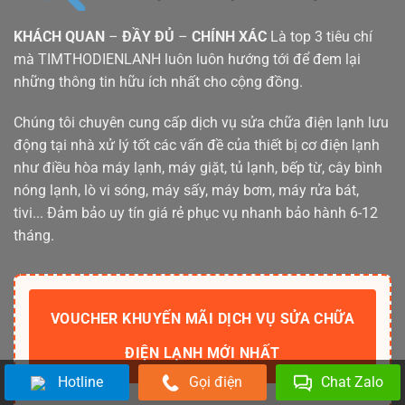
KHÁCH QUAN
–
ĐẦY ĐỦ
–
CHÍNH XÁC
Là top 3 tiêu chí
mà TIMTHODIENLANH luôn luôn hướng tới để đem lại
những thông tin hữu ích nhất cho cộng đồng.
Chúng tôi chuyên cung cấp dịch vụ sửa chữa điện lạnh lưu
động tại nhà xử lý tốt các vấn đề của thiết bị cơ điện lạnh
như điều hòa máy lạnh, máy giặt, tủ lạnh, bếp từ, cây bình
nóng lạnh, lò vi sóng, máy sấy, máy bơm, máy rửa bát,
tivi... Đảm bảo uy tín giá rẻ phục vụ nhanh bảo hành 6-12
tháng.
VOUCHER KHUYẾN MÃI DỊCH VỤ SỬA CHỮA
ĐIỆN LẠNH MỚI NHẤT
Hotline
Gọi điện
Chat Zalo