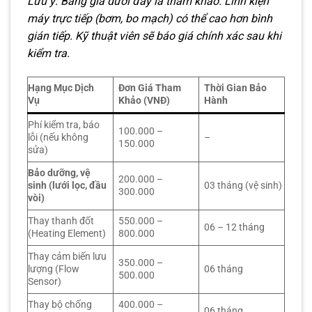
Lưu ý: Bảng giá dưới đây là tham khảo. Linh kiện
máy trực tiếp (bơm, bo mạch) có thể cao hơn bình
gián tiếp. Kỹ thuật viên sẽ báo giá chính xác sau khi
kiểm tra.
Hạng Mục Dịch
Đơn Giá Tham
Thời Gian Bảo
Vụ
Khảo (VNĐ)
Hành
Phí kiểm tra, báo
100.000 –
lỗi (nếu không
–
150.000
sửa)
Bảo dưỡng, vệ
200.000 –
sinh (lưới lọc, đầu
03 tháng (vệ sinh)
300.000
vòi)
Thay thanh đốt
550.000 –
06 – 12 tháng
(Heating Element)
800.000
Thay cảm biến lưu
350.000 –
lượng (Flow
06 tháng
500.000
Sensor)
Thay bộ chống
400.000 –
06 tháng