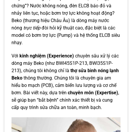
chứng”? Nước không nóng, đèn ELCB báo đỏ và
nhảy liên tục, hoặc bơm trợ lực không hoạt động?
Beko (thương hiệu Châu Âu) là dòng máy nước
nóng
trực tiếp
đòi hỏi kỹ thuật cao, đặc biệt là các
model có bơm trợ lực (Pump) và hệ thống ELCB siêu
nhạy.
Với
kinh nghiệm (Experience)
chuyên sâu xử lý các
dòng máy Beko (như BWI45S1P-213, BWI35S1P-
213), chúng tôi không chỉ là
thợ sửa bình nóng lạnh
Beko
thông thường. Chúng tôi là chuyên gia am
hiểu bo mạch (PCB), cảm biến lưu lượng và cơ chế
bơm. Bài viết này, dựa trên
chuyên môn (Expertise)
,
sẽ giúp bạn “bắt bệnh” chính xác thiết bị và cung
cấp quy trình sửa chữa an toàn, minh bạch.