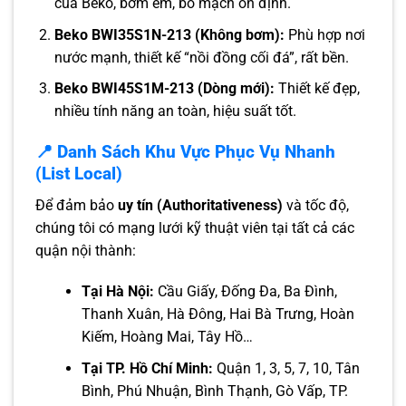
của Beko, bơm êm, bo mạch ổn định.
Beko BWI35S1N-213 (Không bơm):
Phù hợp nơi
nước mạnh, thiết kế “nồi đồng cối đá”, rất bền.
Beko BWI45S1M-213 (Dòng mới):
Thiết kế đẹp,
nhiều tính năng an toàn, hiệu suất tốt.
📍 Danh Sách Khu Vực Phục Vụ Nhanh
(List Local)
Để đảm bảo
uy tín (Authoritativeness)
và tốc độ,
chúng tôi có mạng lưới kỹ thuật viên tại tất cả các
quận nội thành:
Tại Hà Nội:
Cầu Giấy, Đống Đa, Ba Đình,
Thanh Xuân, Hà Đông, Hai Bà Trưng, Hoàn
Kiếm, Hoàng Mai, Tây Hồ…
Tại TP. Hồ Chí Minh:
Quận 1, 3, 5, 7, 10, Tân
Bình, Phú Nhuận, Bình Thạnh, Gò Vấp, TP.