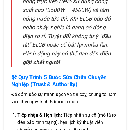
nóng trực tiếp Beko sử dụng công
suất cao (3500W – 4500W) và làm
nóng nước tức thì. Khi ELCB báo đỏ
hoặc nhảy, nghĩa là đang có dòng
điện rò rỉ. Tuyệt đối không tự ý “đấu
tắt” ELCB hoặc cố bật lại nhiều lần.
Hành động này có thể dẫn đến
điện
giật chết người
.
🛠️ Quy Trình 5 Bước Sửa Chữa Chuyên
Nghiệp (Trust & Authority)
Để đảm bảo sự minh bạch và tin cậy, chúng tôi làm
việc theo quy trình 5 bước chuẩn:
Tiếp nhận & Hẹn lịch:
Tiếp nhận sự cố (mô tả rõ
đèn báo, tình trạng), hẹn lịch kỹ thuật viên
chuyên nghiệp có mặt sau 30 phút.