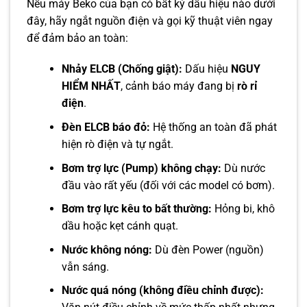
Nếu máy Beko của bạn có bất kỳ dấu hiệu nào dưới
đây, hãy ngắt nguồn điện và gọi kỹ thuật viên ngay
để đảm bảo an toàn:
Nhảy ELCB (Chống giật):
Dấu hiệu
NGUY
HIỂM NHẤT
, cảnh báo máy đang bị
rò rỉ
điện
.
Đèn ELCB báo đỏ:
Hệ thống an toàn đã phát
hiện rò điện và tự ngắt.
Bơm trợ lực (Pump) không chạy:
Dù nước
đầu vào rất yếu (đối với các model có bơm).
Bơm trợ lực kêu to bất thường:
Hỏng bi, khô
dầu hoặc kẹt cánh quạt.
Nước không nóng:
Dù đèn Power (nguồn)
vẫn sáng.
Nước quá nóng (không điều chỉnh được):