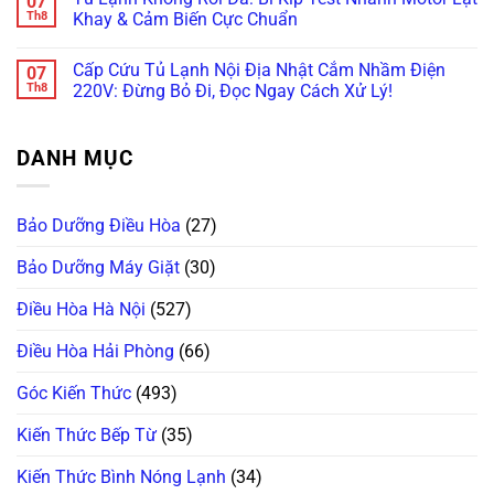
07
Inverter
Chỉnh
Đơ,
by-
luận
Th8
Khay & Cảm Biến Cực Chuẩn
Cực
Bản
Tối
Side
ở
Chuẩn
Lề
Đen?
Bị
Tủ
Không
&
Cách
Kẹt
Lạnh
có
Cấp Cứu Tủ Lạnh Nội Địa Nhật Cắm Nhầm Điện
07
Gioăng
Reset
Đá,
Không
bình
Cực
Cấp
Rỉ
Bơm
luận
Th8
220V: Đừng Bỏ Đi, Đọc Ngay Cách Xử Lý!
Chuẩn
Tốc
Nước
Nước
ở
Trị
Ra
Làm
Tủ
Không
Dứt
Cửa?
Đá:
Lạnh
có
Điểm
Mẹo
Mẹo
Không
bình
DANH MỤC
Tháo
Thông
Rơi
luận
Cụm
Tắc
Đá:
ở
Đổ
Ống
Bí
Cấp
Đá
&
Kíp
Cứu
Vệ
Kiểm
Test
Tủ
Bảo Dưỡng Điều Hòa
(27)
Sinh
Tra
Nhanh
Lạnh
Trong
Bơm
Motor
Nội
5
Cực
Lật
Địa
Bảo Dưỡng Máy Giặt
(30)
Phút!
Chuẩn
Khay
Nhật
&
Cắm
Cảm
Nhầm
Điều Hòa Hà Nội
(527)
Biến
Điện
Cực
220V:
Chuẩn
Đừng
Điều Hòa Hải Phòng
(66)
Bỏ
Đi,
Đọc
Góc Kiến Thức
(493)
Ngay
Cách
Xử
Kiến Thức Bếp Từ
(35)
Lý!
Kiến Thức Bình Nóng Lạnh
(34)