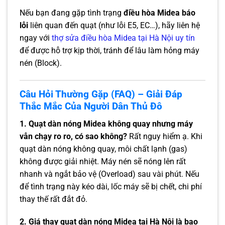
Nếu bạn đang gặp tình trạng
điều hòa Midea báo
lỗi
liên quan đến quạt (như lỗi E5, EC…), hãy liên hệ
ngay với
thợ sửa điều hòa Midea tại Hà Nội uy tín
để được hỗ trợ kịp thời, tránh để lâu làm hỏng máy
nén (Block).
Câu Hỏi Thường Gặp (FAQ) – Giải Đáp
Thắc Mắc Của Người Dân Thủ Đô
1. Quạt dàn nóng Midea không quay nhưng máy
vẫn chạy ro ro, có sao không?
Rất nguy hiểm ạ. Khi
quạt dàn nóng không quay, môi chất lạnh (gas)
không được giải nhiệt. Máy nén sẽ nóng lên rất
nhanh và ngắt bảo vệ (Overload) sau vài phút. Nếu
để tình trạng này kéo dài, lốc máy sẽ bị chết, chi phí
thay thế rất đắt đỏ.
2. Giá thay quạt dàn nóng Midea tại Hà Nội là bao