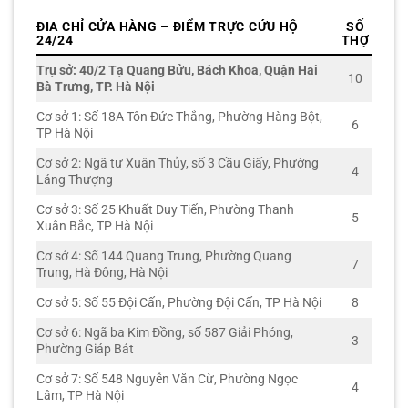
ĐIA CHỈ CỬA HÀNG – ĐIỂM TRỰC CỨU HỘ
SỐ
24/24
THỢ
Trụ sở: 40/2 Tạ Quang Bửu, Bách Khoa, Quận Hai
10
Bà Trưng, TP. Hà Nội
Cơ sở 1: Số 18A Tôn Đức Thắng, Phường Hàng Bột,
6
TP Hà Nội
Cơ sở 2: Ngã tư Xuân Thủy, số 3 Cầu Giấy, Phường
4
Láng Thượng
Cơ sở 3: Số 25 Khuất Duy Tiến, Phường Thanh
5
Xuân Bắc, TP Hà Nội
Cơ sở 4: Số 144 Quang Trung, Phường Quang
7
Trung, Hà Đông, Hà Nội
Cơ sở 5: Số 55 Đội Cấn, Phường Đội Cấn, TP Hà Nội
8
Cơ sở 6: Ngã ba Kim Đồng, số 587 Giải Phóng,
3
Phường Giáp Bát
Cơ sở 7: Số 548 Nguyễn Văn Cừ, Phường Ngọc
4
Lâm, TP Hà Nội