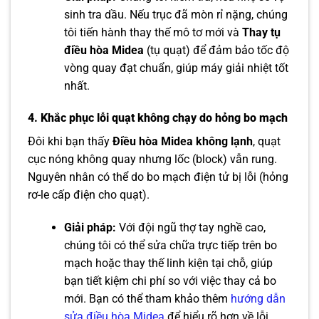
sinh tra dầu. Nếu trục đã mòn rỉ nặng, chúng
tôi tiến hành thay thế mô tơ mới và
Thay tụ
điều hòa Midea
(tụ quạt) để đảm bảo tốc độ
vòng quay đạt chuẩn, giúp máy giải nhiệt tốt
nhất.
4. Khắc phục lỗi quạt không chạy do hỏng bo mạch
Đôi khi bạn thấy
Điều hòa Midea không lạnh
, quạt
cục nóng không quay nhưng lốc (block) vẫn rung.
Nguyên nhân có thể do bo mạch điện tử bị lỗi (hỏng
rơ-le cấp điện cho quạt).
Giải pháp:
Với đội ngũ thợ tay nghề cao,
chúng tôi có thể sửa chữa trực tiếp trên bo
mạch hoặc thay thế linh kiện tại chỗ, giúp
bạn tiết kiệm chi phí so với việc thay cả bo
mới. Bạn có thể tham khảo thêm
hướng dẫn
sửa điều hòa Midea
để hiểu rõ hơn về lỗi