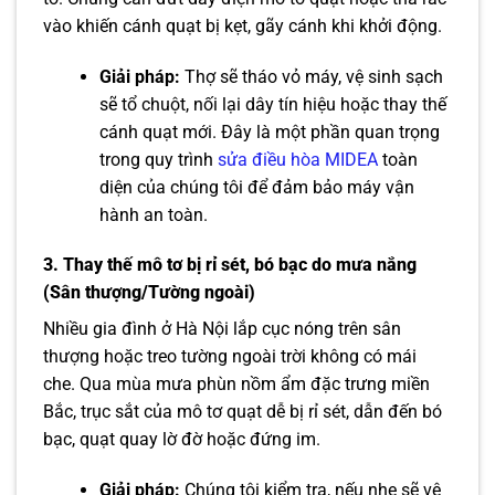
vào khiến cánh quạt bị kẹt, gãy cánh khi khởi động.
Giải pháp:
Thợ sẽ tháo vỏ máy, vệ sinh sạch
sẽ tổ chuột, nối lại dây tín hiệu hoặc thay thế
cánh quạt mới. Đây là một phần quan trọng
trong quy trình
sửa điều hòa MIDEA
toàn
diện của chúng tôi để đảm bảo máy vận
hành an toàn.
3. Thay thế mô tơ bị rỉ sét, bó bạc do mưa nắng
(Sân thượng/Tường ngoài)
Nhiều gia đình ở Hà Nội lắp cục nóng trên sân
thượng hoặc treo tường ngoài trời không có mái
che. Qua mùa mưa phùn nồm ẩm đặc trưng miền
Bắc, trục sắt của mô tơ quạt dễ bị rỉ sét, dẫn đến bó
bạc, quạt quay lờ đờ hoặc đứng im.
Giải pháp:
Chúng tôi kiểm tra, nếu nhẹ sẽ vệ