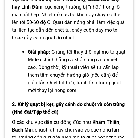
hay Linh Đàm
, cục nóng thường bị “nhốt” trong lô
gia chật hẹp. Nhiệt độ cục bộ khi máy chạy có thể
lên tới 50-60 độ C. Quạt dàn nóng phải làm việc quá
tải liên tục dẫn đến chết tụ, cháy cuộn dây mô tơ
hoặc gãy cánh quạt do nhiệt.
Giải pháp:
Chúng tôi thay thế loại mô tơ quạt
Midea chính hãng có khả năng chịu nhiệt
cao. Đồng thời, kỹ thuật viên sẽ tư vấn lắp
thêm tấm chuyển hướng gió (nếu cần) để
giúp tản nhiệt tốt hơn, tránh tình trạng quạt
mới thay lại hỏng sớm.
2. Xử lý quạt bị kẹt, gãy cánh do chuột và côn trùng
(Nhà đất/Tập thể cũ)
Ở các khu vực dân cư đông đúc như
Khâm Thiên,
Bạch Mai
, chuột rất hay chui vào vỏ cục nóng làm
tổ. Chúng cắn đứt dây điện mô tơ quạt hoặc tha rác