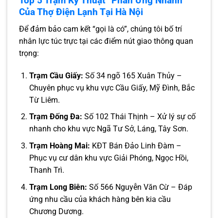
Top 5 Trạm Kỹ Thuật “Phản Ứng Nhanh”
Của Thợ Điện Lạnh Tại Hà Nội
Để đảm bảo cam kết “gọi là có”, chúng tôi bố trí
nhân lực túc trực tại các điểm nút giao thông quan
trọng:
Trạm Cầu Giấy:
Số 34 ngõ 165 Xuân Thủy –
Chuyên phục vụ khu vực Cầu Giấy, Mỹ Đình, Bắc
Từ Liêm.
Trạm Đống Đa:
Số 102 Thái Thịnh – Xử lý sự cố
nhanh cho khu vực Ngã Tư Sở, Láng, Tây Sơn.
Trạm Hoàng Mai:
KĐT Bán Đảo Linh Đàm –
Phục vụ cư dân khu vực Giải Phóng, Ngọc Hồi,
Thanh Trì.
Trạm Long Biên:
Số 566 Nguyễn Văn Cừ – Đáp
ứng nhu cầu của khách hàng bên kia cầu
Chương Dương.