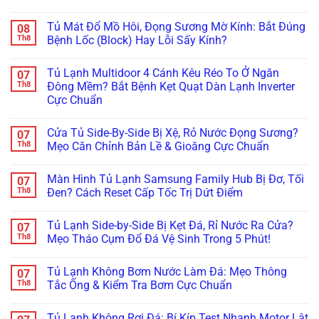
Bao
Suất:
Không
Tránh
Không
Nhiêu,
Bí
Ngắt,
Hỏng
có
Hãng
Tủ Mát Đổ Mồ Hôi, Đọng Sương Mờ Kính: Bắt Đúng
08
Quyết
Báo
Hóc
bình
Nào
Khắc
Đèn
Mất
luận
Th8
Bệnh Lốc (Block) Hay Lỗi Sấy Kính?
Tốt
Phục
Đỏ?
Hàng
ở
Nhất?
Dứt
Tuyệt
Triệu
Tủ
Không
Điểm
Chiêu
Đồng:
Đông
có
Tủ Lạnh Multidoor 4 Cánh Kêu Réo To Ở Ngăn
07
Không
Xử
Báo
Sanaky,
bình
Cần
Lý
Giá
Alaska
luận
Th8
Đông Mềm? Bắt Bệnh Kẹt Quạt Dàn Lạnh Inverter
Thay
Kẹt
Hợp
Bám
ở
Cực Chuẩn
Mới!
Cảm
Đồng
Tuyết
Tủ
Biến
Bảo
Dày
Mát
Không
Chỉ
Dưỡng
Đặc?
Đổ
có
Trong
Tủ
Bắt
Mồ
Cửa Tủ Side-By-Side Bị Xệ, Rỏ Nước Đọng Sương?
07
bình
5
Đông,
Bệnh
Hôi,
luận
Th8
Mẹo Căn Chỉnh Bản Lề & Gioăng Cực Chuẩn
Phút!
Tủ
Đóng
Đọng
ở
Mát
Đá
Sương
Tủ
Không
Cho
Dàn
Mờ
Lạnh
có
Nhà
Lạnh
Kính:
Màn Hình Tủ Lạnh Samsung Family Hub Bị Đơ, Tối
07
Multidoor
bình
Hàng
Trong
Bắt
4
luận
Th8
Đen? Cách Reset Cấp Tốc Trị Dứt Điểm
5
Đúng
Cánh
ở
Phút
Bệnh
Kêu
Cửa
Không
Lốc
Réo
Tủ
có
(Block)
Tủ Lạnh Side-by-Side Bị Kẹt Đá, Rỉ Nước Ra Cửa?
07
To
Side-
bình
Hay
Ở
By-
luận
Th8
Mẹo Tháo Cụm Đổ Đá Vệ Sinh Trong 5 Phút!
Lỗi
Ngăn
Side
ở
Sấy
Đông
Bị
Màn
Không
Kính?
Mềm?
Xệ,
Hình
có
Tủ Lạnh Không Bơm Nước Làm Đá: Mẹo Thông
07
Bắt
Rỏ
Tủ
bình
Bệnh
Nước
Lạnh
luận
Th8
Tắc Ống & Kiểm Tra Bơm Cực Chuẩn
Kẹt
Đọng
Samsung
ở
Quạt
Sương?
Family
Tủ
Không
Dàn
Mẹo
Hub
Lạnh
có
Tủ Lạnh Không Rơi Đá: Bí Kíp Test Nhanh Motor Lật
Lạnh
Căn
Bị
Side-
bình