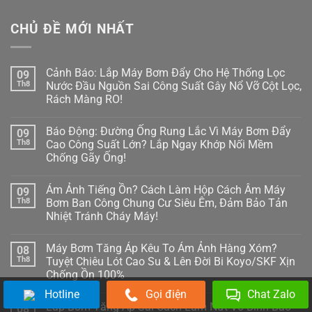
CHỦ ĐỀ MỚI NHẤT
Cảnh Báo: Lắp Máy Bơm Đẩy Cho Hệ Thống Lọc
09
Th8
Nước Đầu Nguồn Sai Công Suất Gây Nổ Vỡ Cột Lọc,
Rách Màng RO!
Không
có
Báo Động: Đường Ống Rung Lắc Vì Máy Bơm Đẩy
09
bình
luận
Th8
Cao Công Suất Lớn? Lắp Ngay Khớp Nối Mềm
ở
Chống Gãy Ống!
Cảnh
Báo:
Không
Lắp
có
Máy
Ám Ảnh Tiếng Ồn? Cách Làm Hộp Cách Âm Máy
09
bình
Bơm
luận
Th8
Bơm Ban Công Chung Cư Siêu Êm, Đảm Bảo Tản
Đẩy
ở
Cho
Nhiệt Tránh Cháy Máy!
Báo
Hệ
Động:
Thống
Không
Đường
Lọc
có
Ống
Máy Bơm Tăng Áp Kêu To Ám Ảnh Hàng Xóm?
08
Nước
bình
Rung
Đầu
luận
Th8
Tuyệt Chiêu Lót Cao Su & Lên Đời Bi Koyo/SKF Xịn
Lắc
ở
Nguồn
Vì
Chống Ồn 100%
Ám
Sai
Máy
Ảnh
Công
Bơm
Không
Hotline
Gọi điện
Chat Zalo
Tiếng
Suất
Đẩy
có
Ồn?
Gây
Lắp Bơm Tăng Áp Sai Cách Làm Nứt Vỡ Bình Bảo
08
Cao
bình
Cách