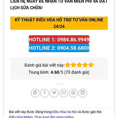
LIÊN HỆ NGAY ĐỂ NHẬN TƯ VẤN MIỄN PHÍ VÀ ĐẶT
LỊCH SỬA CHỮA!
KỸ THUẬT ĐIỀU HÒA HỖ TRỢ TƯ VẤN ONLINE
24/24
HOTLINE 1: 0984.86.9949
HOTLINE 2: 0904.58.6800
Đánh giá bài viết này:
Trung bình:
4.60
/5 (
70
đánh giá)
Bài viết này được đăng trong
Điều Hòa Hà Nội
và được gắn thẻ
Điều Hòa Midea
,
Thay quạt dàn nóng midea
.