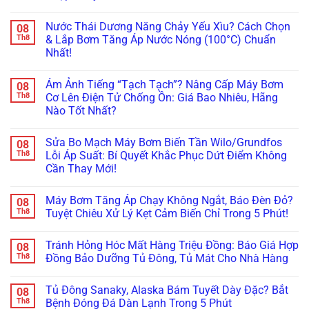
Ảnh
Gãy
Bơm
Cư
Hàng
Không
Ống!
Tăng
Siêu
Xóm?
có
Áp
Êm,
Nước Thái Dương Năng Chảy Yếu Xìu? Cách Chọn
08
Tuyệt
bình
Sai
Đảm
Chiêu
luận
Th8
& Lắp Bơm Tăng Áp Nước Nóng (100°C) Chuẩn
Cách
Bảo
ở
Lót
Làm
Tản
Nhất!
Máy
Cao
Nứt
Nhiệt
Bơm
Su
Vỡ
Không
Tránh
Nước
&
Bình
có
Cháy
Nóng
Lên
Ám Ảnh Tiếng “Tạch Tạch”? Nâng Cấp Máy Bơm
08
Bảo
bình
Máy!
Bị
Đời
Ôn
luận
Th8
Cơ Lên Điện Tử Chống Ồn: Giá Bao Nhiêu, Hãng
Rò
Bi
ở
Năng
Rỉ
Koyo/SKF
Nào Tốt Nhất?
Nước
Lượng
Nước
Xịn
Thái
Mặt
Ở
Không
Chống
Dương
Trời:
Trục?
có
Ồn
Năng
Sai
Sửa Bo Mạch Máy Bơm Biến Tần Wilo/Grundfos
08
Hướng
bình
100%
Chảy
Lầm
Dẫn
luận
Th8
Lỗi Áp Suất: Bí Quyết Khắc Phục Dứt Điểm Không
Yếu
“Chết
ở
Thay
Xìu?
Người”
Cần Thay Mới!
Ám
Phớt
Cách
Của
Ảnh
Chịu
Chọn
Không
Thợ
Tiếng
Nhiệt
&
có
Non
“Tạch
Chuẩn
Máy Bơm Tăng Áp Chạy Không Ngắt, Báo Đèn Đỏ?
08
Lắp
bình
Tay!
Tạch”?
Kỹ
Bơm
luận
Th8
Tuyệt Chiêu Xử Lý Kẹt Cảm Biến Chỉ Trong 5 Phút!
Nâng
Thuật
ở
Tăng
Cấp
Tránh
Sửa
Áp
Không
Máy
Chập
Bo
Nước
có
Bơm
Cháy!
Tránh Hỏng Hóc Mất Hàng Triệu Đồng: Báo Giá Hợp
08
Mạch
Nóng
bình
Cơ
Máy
(100°C)
luận
Th8
Đồng Bảo Dưỡng Tủ Đông, Tủ Mát Cho Nhà Hàng
Lên
Bơm
ở
Chuẩn
Điện
Biến
Máy
Nhất!
Không
Tử
Tần
Bơm
có
Chống
Tủ Đông Sanaky, Alaska Bám Tuyết Dày Đặc? Bắt
08
Wilo/Grundfos
Tăng
bình
Ồn:
Lỗi
Áp
luận
Th8
Bệnh Đóng Đá Dàn Lạnh Trong 5 Phút
Giá
Áp
Chạy
ở