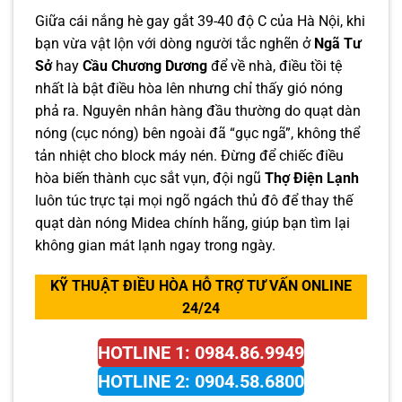
Giữa cái nắng hè gay gắt 39-40 độ C của Hà Nội, khi
bạn vừa vật lộn với dòng người tắc nghẽn ở
Ngã Tư
Sở
hay
Cầu Chương Dương
để về nhà, điều tồi tệ
nhất là bật điều hòa lên nhưng chỉ thấy gió nóng
phả ra. Nguyên nhân hàng đầu thường do quạt dàn
nóng (cục nóng) bên ngoài đã “gục ngã”, không thể
tản nhiệt cho block máy nén. Đừng để chiếc điều
hòa biến thành cục sắt vụn, đội ngũ
Thợ Điện Lạnh
luôn túc trực tại mọi ngõ ngách thủ đô để thay thế
quạt dàn nóng Midea chính hãng, giúp bạn tìm lại
không gian mát lạnh ngay trong ngày.
KỸ THUẬT ĐIỀU HÒA HỖ TRỢ TƯ VẤN ONLINE
24/24
HOTLINE 1: 0984.86.9949
HOTLINE 2: 0904.58.6800