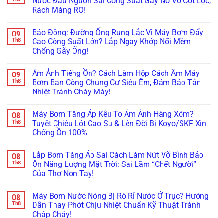
Nước Đầu Nguồn Sai Công Suất Gây Nổ Vỡ Cột Lọc,
Rách Màng RO!
Không
có
Báo Động: Đường Ống Rung Lắc Vì Máy Bơm Đẩy
09
bình
luận
Th8
Cao Công Suất Lớn? Lắp Ngay Khớp Nối Mềm
ở
Chống Gãy Ống!
Cảnh
Báo:
Không
Lắp
có
Máy
Ám Ảnh Tiếng Ồn? Cách Làm Hộp Cách Âm Máy
09
bình
Bơm
luận
Th8
Bơm Ban Công Chung Cư Siêu Êm, Đảm Bảo Tản
Đẩy
ở
Cho
Nhiệt Tránh Cháy Máy!
Báo
Hệ
Động:
Thống
Không
Đường
Lọc
có
Ống
Máy Bơm Tăng Áp Kêu To Ám Ảnh Hàng Xóm?
08
Nước
bình
Rung
Đầu
luận
Th8
Tuyệt Chiêu Lót Cao Su & Lên Đời Bi Koyo/SKF Xịn
Lắc
ở
Nguồn
Vì
Chống Ồn 100%
Ám
Sai
Máy
Ảnh
Công
Bơm
Không
Tiếng
Suất
Đẩy
có
Ồn?
Gây
Lắp Bơm Tăng Áp Sai Cách Làm Nứt Vỡ Bình Bảo
08
Cao
bình
Cách
Nổ
Công
luận
Th8
Ôn Năng Lượng Mặt Trời: Sai Lầm “Chết Người”
Làm
Vỡ
ở
Suất
Hộp
Cột
Của Thợ Non Tay!
Máy
Lớn?
Cách
Lọc,
Bơm
Lắp
Âm
Không
Rách
Tăng
Ngay
Máy
có
Màng
Áp
Khớp
Máy Bơm Nước Nóng Bị Rò Rỉ Nước Ở Trục? Hướng
08
Bơm
bình
RO!
Kêu
Nối
Ban
luận
Th8
Dẫn Thay Phớt Chịu Nhiệt Chuẩn Kỹ Thuật Tránh
To
Mềm
ở
Công
Ám
Chống
Chập Cháy!
Lắp
Chung