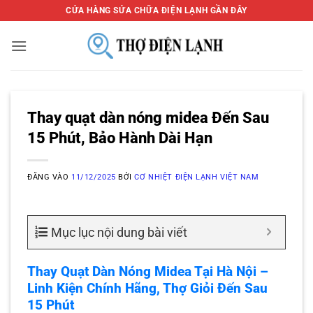
Bỏ
CỬA HÀNG SỬA CHỮA ĐIỆN LẠNH GẦN ĐÂY
qua
nội
dung
Thay quạt dàn nóng midea Đến Sau
15 Phút, Bảo Hành Dài Hạn
ĐĂNG VÀO
11/12/2025
BỞI
CƠ NHIỆT ĐIỆN LẠNH VIỆT NAM
Mục lục nội dung bài viết
Thay Quạt Dàn Nóng Midea Tại Hà Nội –
Linh Kiện Chính Hãng, Thợ Giỏi Đến Sau
15 Phút