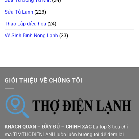
Sửa Tủ Đông Tủ Mát
(24)
Sửa Tủ Lạnh
(223)
Tháo Lắp điều hòa
(24)
Vệ Sinh Bình Nóng Lạnh
(23)
GIỚI THIỆU VỀ CHÚNG TÔI
KHÁCH QUAN
–
ĐẦY ĐỦ
–
CHÍNH XÁC
Là top 3 tiêu chí
mà TIMTHODIENLANH luôn luôn hướng tới để đem lại