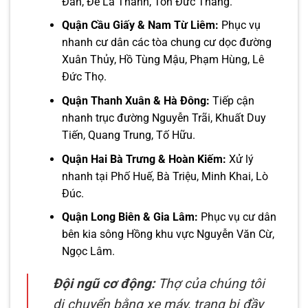
Đàn, Đê La Thành, Tôn Đức Thắng.
Quận Cầu Giấy & Nam Từ Liêm:
Phục vụ
nhanh cư dân các tòa chung cư dọc đường
Xuân Thủy, Hồ Tùng Mậu, Phạm Hùng, Lê
Đức Thọ.
Quận Thanh Xuân & Hà Đông:
Tiếp cận
nhanh trục đường Nguyễn Trãi, Khuất Duy
Tiến, Quang Trung, Tố Hữu.
Quận Hai Bà Trưng & Hoàn Kiếm:
Xử lý
nhanh tại Phố Huế, Bà Triệu, Minh Khai, Lò
Đúc.
Quận Long Biên & Gia Lâm:
Phục vụ cư dân
bên kia sông Hồng khu vực Nguyễn Văn Cừ,
Ngọc Lâm.
Đội ngũ cơ động:
Thợ của chúng tôi
di chuyển bằng xe máy, trang bị đầy