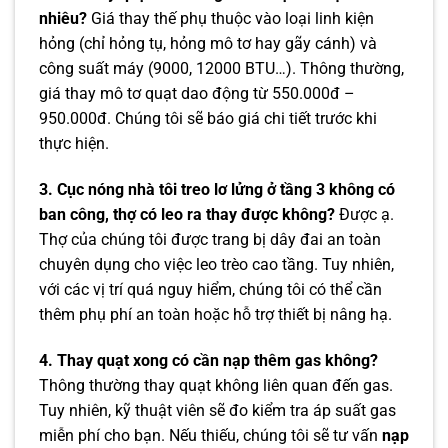
nhiêu?
Giá thay thế phụ thuộc vào loại linh kiện
hỏng (chỉ hỏng tụ, hỏng mô tơ hay gãy cánh) và
công suất máy (9000, 12000 BTU…). Thông thường,
giá thay mô tơ quạt dao động từ 550.000đ –
950.000đ. Chúng tôi sẽ báo giá chi tiết trước khi
thực hiện.
3. Cục nóng nhà tôi treo lơ lửng ở tầng 3 không có
ban công, thợ có leo ra thay được không?
Được ạ.
Thợ của chúng tôi được trang bị dây đai an toàn
chuyên dụng cho việc leo trèo cao tầng. Tuy nhiên,
với các vị trí quá nguy hiểm, chúng tôi có thể cần
thêm phụ phí an toàn hoặc hỗ trợ thiết bị nâng hạ.
4. Thay quạt xong có cần nạp thêm gas không?
Thông thường thay quạt không liên quan đến gas.
Tuy nhiên, kỹ thuật viên sẽ đo kiểm tra áp suất gas
miễn phí cho bạn. Nếu thiếu, chúng tôi sẽ tư vấn
nạp