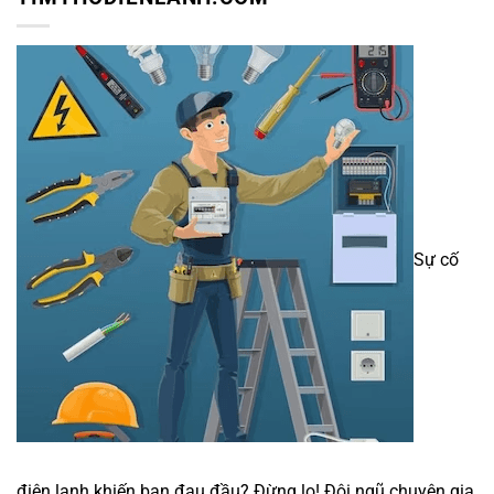
Sự cố
điện lạnh khiến bạn đau đầu? Đừng lo! Đội ngũ chuyên gia