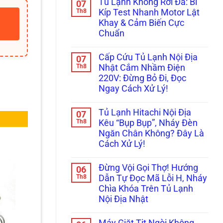
Tủ Lạnh Không Rơi Đá: Bí
07
Bị
bình
Cấp
Kẹt
luận
Th8
Tốc
Kíp Test Nhanh Motor Lật
ở
Đá,
Trị
Khay & Cảm Biến Cực
Tủ
Rỉ
Dứt
Lạnh
Nước
Điểm
Chuẩn
Không
Ra
Bơm
Không
Cửa?
Nước
có
Mẹo
Cấp Cứu Tủ Lạnh Nội Địa
07
Làm
bình
Tháo
Đá:
luận
Th8
Cụm
Nhật Cắm Nhầm Điện
ở
Mẹo
Đổ
220V: Đừng Bỏ Đi, Đọc
Tủ
Thông
Đá
Lạnh
Tắc
Vệ
Ngay Cách Xử Lý!
Không
Ống
Sinh
Rơi
Không
&
Trong
Đá:
có
Kiểm
5
Tủ Lạnh Hitachi Nội Địa
07
Bí
bình
Tra
Phút!
Kíp
luận
Th8
Bơm
Kêu “Bụp Bụp”, Nháy Đèn
ở
Test
Cực
Ngăn Chân Không? Đây Là
Cấp
Nhanh
Chuẩn
Cứu
Motor
Cách Xử Lý!
Tủ
Lật
Lạnh
Không
Khay
Nội
có
&
Đừng Vội Gọi Thợ! Hướng
06
Địa
bình
Cảm
Nhật
luận
Th8
Biến
Dẫn Tự Đọc Mã Lỗi H, Nháy
ở
Cắm
Cực
Chìa Khóa Trên Tủ Lạnh
Tủ
Nhầm
Chuẩn
Lạnh
Điện
Nội Địa Nhật
Hitachi
220V:
Nội
Không
Đừng
Địa
có
Bỏ
Máy Giặt Tịt Ngòi Không