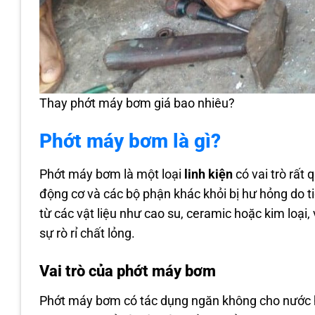
Thay phớt máy bơm giá bao nhiêu?
Phớt máy bơm là gì?
Phớt máy bơm là một loại
linh kiện
có vai trò rất 
động cơ và các bộ phận khác khỏi bị hư hỏng do t
từ các vật liệu như cao su, ceramic hoặc kim loại,
sự rò rỉ chất lỏng.
Vai trò của phớt máy bơm
Phớt máy bơm có tác dụng ngăn không cho nước h