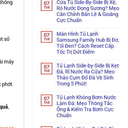
Cửa Tủ Side-By-Side Bị Xệ,
 thống
07
bình
luận
Th8
Rỏ Nước Đọng Sương? Mẹo
ở
Căn Chỉnh Bản Lề & Gioăng
Tủ
Lạnh
Cực Chuẩn
Multidoor
4
Không
Cánh
có
Màn Hình Tủ Lạnh
07
Kêu
bình
ột số
Réo
luận
Th8
Samsung Family Hub Bị Đơ,
ở
To
Tối Đen? Cách Reset Cấp
Cửa
Ở
Tủ
Ngăn
Tốc Trị Dứt Điểm
Side-
Đông
By-
Không
Mềm?
ài máy
Side
có
Bắt
Tủ Lạnh Side-by-Side Bị Kẹt
07
Bị
bình
Bệnh
Xệ,
luận
Th8
Kẹt
Đá, Rỉ Nước Ra Cửa? Mẹo
ở
Rỏ
Quạt
Tháo Cụm Đổ Đá Vệ Sinh
Màn
Nước
Dàn
Hình
Đọng
Lạnh
Trong 5 Phút!
c phớt
Tủ
Sương?
Inverter
Lạnh
Không
Mẹo
Cực
Samsung
có
Căn
Chuẩn
Tủ Lạnh Không Bơm Nước
07
Family
bình
Chỉnh
Hub
luận
Th8
Bản
Làm Đá: Mẹo Thông Tắc
ở
 quả
,
Bị
Lề
Ống & Kiểm Tra Bơm Cực
Tủ
Đơ,
&
Lạnh
Tối
Gioăng
Chuẩn
Side-
Đen?
Cực
by-
Không
Cách
Chuẩn
Side
có
Reset