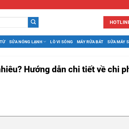
HOTLINE
 TỪ
SỬA NÓNG LẠNH
LÒ VI SÓNG
MÁY RỬA BÁT
SỬA MÁY 
iêu? Hướng dẫn chi tiết về chi ph