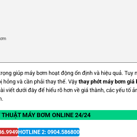
 bơm
y Bơm uy tín giá rẻ nhất 24/24
trọng giúp máy bơm hoạt động ổn định và hiệu quả. Tuy n
ị hỏng và cần phải thay thế. Vậy
thay phớt máy bơm giá
ài viết dưới đây để hiểu rõ hơn về giá thành, các yếu tố ả
m.
Ỹ THUẬT MÁY BƠM ONLINE 24/24
86.9949
HOTLINE 2: 0904.586800