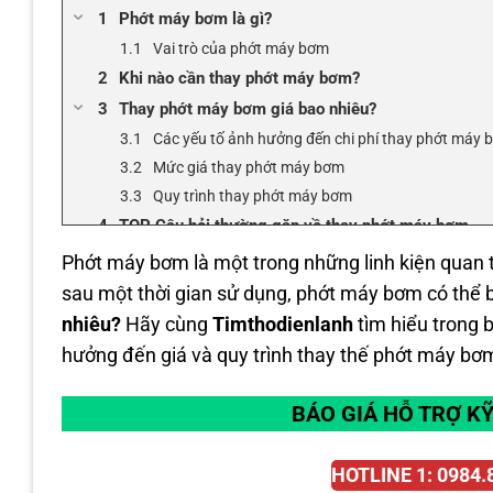
Phớt máy bơm là gì?
Vai trò của phớt máy bơm
Khi nào cần thay phớt máy bơm?
Thay phớt máy bơm giá bao nhiêu?
Các yếu tố ảnh hưởng đến chi phí thay phớt máy
Mức giá thay phớt máy bơm
Quy trình thay phớt máy bơm
TOP Câu hỏi thường gặp về thay phớt máy bơm
Cửa hàng Timthodienlanh dịch vụ thay lắp sửa Má
Phớt máy bơm là một trong những linh kiện quan 
sau một thời gian sử dụng, phớt máy bơm có thể b
nhiêu?
Hãy cùng
Timthodienlanh
tìm hiểu trong b
hưởng đến giá và quy trình thay thế phớt máy bơ
BÁO GIÁ HỖ TRỢ K
HOTLINE 1: 0984.