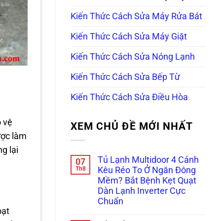
Kiến Thức Cách Sửa Máy Rửa Bát
Kiến Thức Cách Sửa Máy Giặt
Kiến Thức Cách Sửa Nóng Lạnh
Kiến Thức Cách Sửa Bếp Từ
Kiến Thức Cách Sửa Điều Hòa
o vệ
XEM CHỦ ĐỀ MỚI NHẤT
ược làm
g lại
Tủ Lạnh Multidoor 4 Cánh
07
Th8
Kêu Réo To Ở Ngăn Đông
Mềm? Bắt Bệnh Kẹt Quạt
Dàn Lạnh Inverter Cực
Chuẩn
oạt
Không
có