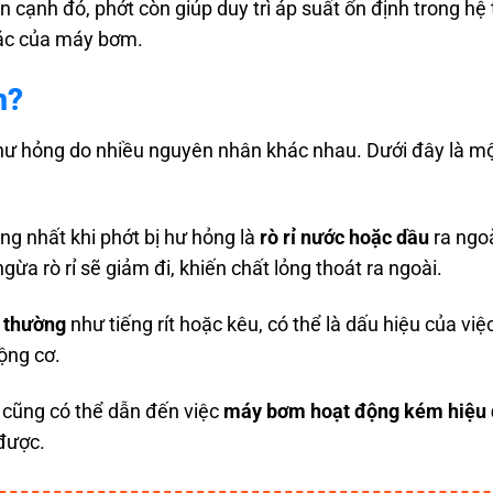
n cạnh đó, phớt còn giúp duy trì áp suất ổn định trong hệ
hác của máy bơm.
m?
 hư hỏng do nhiều nguyên nhân khác nhau. Dưới đây là m
ng nhất khi phớt bị hư hỏng là
rò rỉ nước hoặc dầu
ra ngo
ừa rò rỉ sẽ giảm đi, khiến chất lỏng thoát ra ngoài.
t thường
như tiếng rít hoặc kêu, có thể là dấu hiệu của việ
ộng cơ.
 cũng có thể dẫn đến việc
máy bơm hoạt động kém hiệu
được.