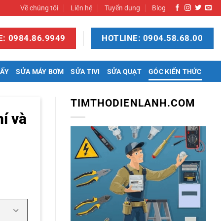
Về chúng tôi
Liên hệ
Tuyển dụng
Blog
: 0984.86.9949
HOTLINE: 0904.58.68.00
SẤY
SỬA MÁY BƠM
SỬA TIVI
SỬA QUẠT
GÓC KIẾN THỨC
TIMTHODIENLANH.COM
í và