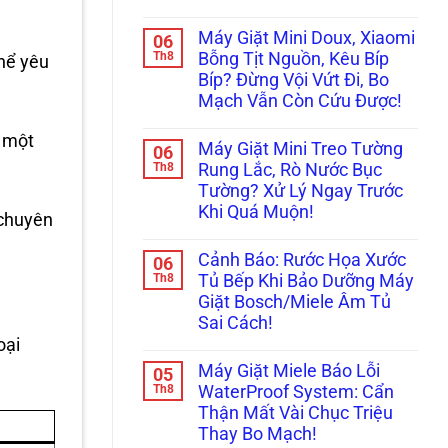
Già
Cách
Không
Bày
Xử
có
Cách
Máy Giặt Mini Doux, Xiaomi
06
Lý
bình
Reset
Nhanh
luận
Th8
Bỗng Tịt Nguồn, Kêu Bíp
hể yêu
Cấp
ở
Lỗi
Cứu!
Bíp? Đừng Vội Vứt Đi, Bo
Ám
Máy
.
Ảnh
Giặt
Mạch Vẫn Còn Cứu Được!
Máy
LG,
Giặt
Không
Samsung
Mini
có
à một
Không
Máy Giặt Mini Treo Tường
06
Nội
bình
Kết
Địa
luận
Th8
Nối
Rung Lắc, Rò Nước Bục
ở
Trung
Được
Tường? Xử Lý Ngay Trước
Máy
Không
Wifi
Giặt
Cấp,
(Smart
Khi Quá Muộn!
 chuyên
Mini
Xả
ThinQ/SmartThings)
Doux,
Không
Nước:
Xiaomi
có
Thay
Cảnh Báo: Rước Họa Xước
06
Bỗng
bình
Linh
Tịt
luận
Th8
Kiện
Tủ Bếp Khi Bảo Dưỡng Máy
ở
Nguồn,
Ở
Giặt Bosch/Miele Âm Tủ
Máy
Kêu
Đâu
Giặt
Bíp
Uy
Sai Cách!
Mini
Bíp?
Tín?
oại
Treo
Không
Đừng
Tường
có
Vội
Máy Giặt Miele Báo Lỗi
05
Rung
bình
Vứt
Lắc,
luận
Th8
Đi,
WaterProof System: Cẩn
ở
Rò
Bo
Thận Mất Vài Chục Triệu
Cảnh
Nước
Mạch
Báo:
Bục
Vẫn
Thay Bo Mạch!
Rước
Tường?
Còn