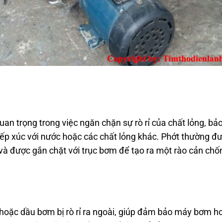
quan trọng trong việc ngăn chặn sự rò rỉ của chất lỏng, bả
iếp xúc với nước hoặc các chất lỏng khác. Phớt thường đ
 và được gắn chặt với trục bơm để tạo ra một rào cản chốn
oặc dầu bơm bị rò rỉ ra ngoài, giúp đảm bảo máy bơm h