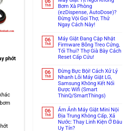
06
Kêu
bình
Đi,
“Bụp
luận
Th8
Đọc
Bơm Xà Phòng
ở
Bụp”,
Ngay
(ezDispense, AutoDose)?
Đừng
Nháy
Cách
Vội
Đèn
Xử
Đừng Vội Gọi Thợ, Thử
Gọi
Ngăn
Lý!
Ngay Cách Này!
Thợ!
Chân
Hướng
Không?
Không
Dẫn
Đây
có
Tự
Là
Máy Giặt Đang Cập Nhật
06
bình
Đọc
Cách
luận
Th8
Firmware Bỗng Treo Cứng,
Mã
Xử
ở
Lỗi
Lý!
Tối Thui? Thợ Già Bày Cách
Máy
H,
Giặt
Reset Cấp Cứu!
ay phớt
Nháy
Tịt
Chìa
Ngòi
Không
Khóa
Không
có
Trên
Đừng Bực Bội! Cách Xử Lý
06
Bơm
bình
Tủ
Xà
luận
Th8
Nhanh Lỗi Máy Giặt LG,
Lạnh
ở
Phòng
Nội
Samsung Không Kết Nối
Máy
(ezDispense,
Địa
Giặt
AutoDose)?
Được Wifi (Smart
Nhật
Đang
Đừng
 khác
ThinQ/SmartThings)
Cập
Vội
Nhật
Gọi
y bơm
Không
Firmware
Thợ,
có
Bỗng
Thử
Ám Ảnh Máy Giặt Mini Nội
06
bình
Treo
Ngay
luận
Th8
Địa Trung Không Cấp, Xả
Cứng,
Cách
ở
Tối
Này!
Nước: Thay Linh Kiện Ở Đâu
Đừng
Thui?
phớt
Bực
Uy Tín?
Thợ
Bội!