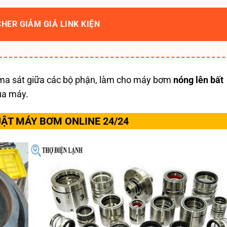
CHER GIẢM GIÁ LINK KIỆN
ự ma sát giữa các bộ phận, làm cho máy bơm
nóng lên bất
của máy.
UẬT MÁY BƠM ONLINE 24/24