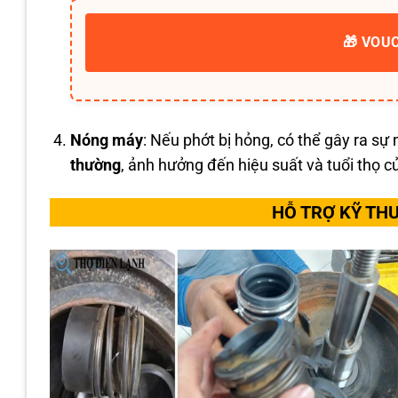
🎁 VOU
Nóng máy
: Nếu phớt bị hỏng, có thể gây ra s
thường
, ảnh hưởng đến hiệu suất và tuổi thọ 
HỖ TRỢ KỸ TH