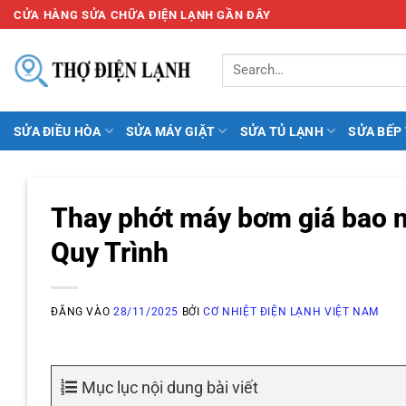
Bỏ
CỬA HÀNG SỬA CHỮA ĐIỆN LẠNH GẦN ĐÂY
qua
nội
dung
SỬA ĐIỀU HÒA
SỬA MÁY GIẶT
SỬA TỦ LẠNH
SỬA BẾP
Thay phớt máy bơm giá bao nh
Quy Trình
ĐĂNG VÀO
28/11/2025
BỞI
CƠ NHIỆT ĐIỆN LẠNH VIỆT NAM
Mục lục nội dung bài viết