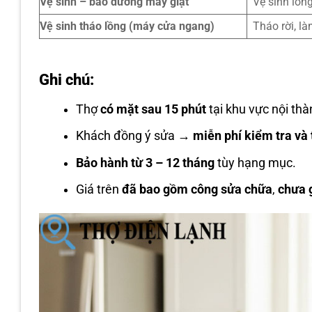
Vệ sinh – bảo dưỡng máy giặt
Vệ sinh lồn
Vệ sinh tháo lồng (máy cửa ngang)
Tháo rời, l
Ghi chú:
Thợ
có mặt sau 15 phút
tại khu vực nội thà
Khách đồng ý sửa →
miễn phí kiểm tra và 
Bảo hành từ 3 – 12 tháng
tùy hạng mục.
Giá trên
đã bao gồm công sửa chữa
,
chưa 