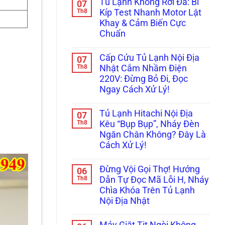
Tủ Lạnh Không Rơi Đá: Bí
07
Bị
bình
Cấp
Kẹt
luận
Th8
Tốc
Kíp Test Nhanh Motor Lật
ở
Đá,
Trị
Khay & Cảm Biến Cực
Tủ
Rỉ
Dứt
Lạnh
Nước
Điểm
Chuẩn
Không
Ra
Bơm
Không
Cửa?
Nước
có
Mẹo
Cấp Cứu Tủ Lạnh Nội Địa
07
Làm
bình
Tháo
Đá:
luận
Th8
Cụm
Nhật Cắm Nhầm Điện
ở
Mẹo
Đổ
220V: Đừng Bỏ Đi, Đọc
Tủ
Thông
Đá
Lạnh
Tắc
Vệ
Ngay Cách Xử Lý!
Không
Ống
Sinh
Rơi
Không
&
Trong
Đá:
có
Kiểm
5
Tủ Lạnh Hitachi Nội Địa
07
Bí
bình
Tra
Phút!
Kíp
luận
Th8
Bơm
Kêu “Bụp Bụp”, Nháy Đèn
ở
Test
Cực
Ngăn Chân Không? Đây Là
Cấp
Nhanh
Chuẩn
Cứu
Motor
Cách Xử Lý!
Tủ
Lật
Lạnh
Không
Khay
Nội
có
&
Đừng Vội Gọi Thợ! Hướng
06
Địa
bình
Cảm
Nhật
luận
Th8
Biến
Dẫn Tự Đọc Mã Lỗi H, Nháy
ở
Cắm
Cực
Chìa Khóa Trên Tủ Lạnh
Tủ
Nhầm
Chuẩn
Lạnh
Điện
Nội Địa Nhật
Hitachi
220V:
Nội
Không
Đừng
Địa
có
Bỏ
Máy Giặt Tịt Ngòi Không