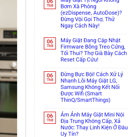
06
Kêu
bình
Đi,
“Bụp
luận
Th8
Đọc
Bơm Xà Phòng
ở
Bụp”,
Ngay
(ezDispense, AutoDose)?
Đừng
Nháy
Cách
Vội
Đèn
Xử
Đừng Vội Gọi Thợ, Thử
Gọi
Ngăn
Lý!
Ngay Cách Này!
Thợ!
Chân
Hướng
Không?
Không
Dẫn
Đây
có
Tự
Là
Máy Giặt Đang Cập Nhật
06
bình
Đọc
Cách
luận
Th8
Firmware Bỗng Treo Cứng,
Mã
Xử
ở
Lỗi
Lý!
Tối Thui? Thợ Già Bày Cách
Máy
H,
Giặt
Reset Cấp Cứu!
Nháy
Tịt
Chìa
Ngòi
Không
Khóa
Không
có
Trên
Đừng Bực Bội! Cách Xử Lý
06
Bơm
bình
Tủ
Xà
luận
Th8
Nhanh Lỗi Máy Giặt LG,
Lạnh
ở
Phòng
Nội
Samsung Không Kết Nối
Máy
(ezDispense,
Địa
Giặt
AutoDose)?
Được Wifi (Smart
Nhật
Đang
Đừng
ThinQ/SmartThings)
Cập
Vội
Nhật
Gọi
Không
Firmware
Thợ,
có
Bỗng
Thử
Ám Ảnh Máy Giặt Mini Nội
06
bình
Treo
Ngay
luận
Th8
Địa Trung Không Cấp, Xả
Cứng,
Cách
ở
Tối
Này!
Nước: Thay Linh Kiện Ở Đâu
Đừng
Thui?
Bực
Uy Tín?
Thợ
Bội!