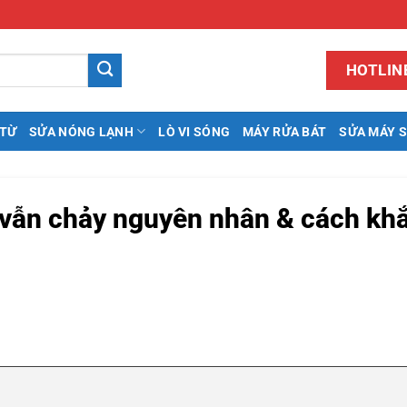
HOTLINE
 TỪ
SỬA NÓNG LẠNH
LÒ VI SÓNG
MÁY RỬA BÁT
SỬA MÁY 
 vẫn chảy nguyên nhân & cách kh