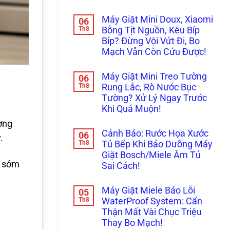
Già
Cách
Không
Bày
Xử
có
Cách
Máy Giặt Mini Doux, Xiaomi
06
Lý
bình
Reset
Nhanh
luận
Th8
Bỗng Tịt Nguồn, Kêu Bíp
Cấp
ở
Lỗi
Cứu!
Bíp? Đừng Vội Vứt Đi, Bo
Ám
Máy
Ảnh
Giặt
Mạch Vẫn Còn Cứu Được!
Máy
LG,
Giặt
Không
Samsung
Mini
có
Không
Máy Giặt Mini Treo Tường
06
Nội
bình
Kết
Địa
luận
Th8
Nối
Rung Lắc, Rò Nước Bục
ở
Trung
Được
Tường? Xử Lý Ngay Trước
Máy
Không
Wifi
Giặt
Cấp,
(Smart
Khi Quá Muộn!
Mini
Xả
ThinQ/SmartThings)
Doux,
Không
Nước:
ường
Xiaomi
có
Thay
Cảnh Báo: Rước Họa Xước
06
Bỗng
bình
Linh
.
Tịt
luận
Th8
Kiện
Tủ Bếp Khi Bảo Dưỡng Máy
ở
Nguồn,
Ở
Giặt Bosch/Miele Âm Tủ
Máy
Kêu
Đâu
c sớm
Giặt
Bíp
Uy
Sai Cách!
Mini
Bíp?
Tín?
Treo
Không
Đừng
Tường
có
Vội
Máy Giặt Miele Báo Lỗi
05
Rung
bình
Vứt
Lắc,
luận
Th8
Đi,
WaterProof System: Cẩn
ở
Rò
Bo
Thận Mất Vài Chục Triệu
Cảnh
Nước
Mạch
Báo:
Bục
Vẫn
Thay Bo Mạch!
Rước
Tường?
Còn