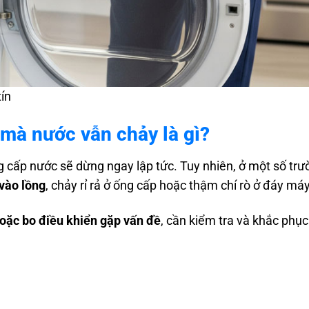
ín
 mà nước vẫn chảy là gì?
g cấp nước sẽ dừng ngay lập tức. Tuy nhiên, ở một số tr
 vào lồng
, chảy rỉ rả ở ống cấp hoặc thậm chí rò ở đáy máy
oặc bo điều khiển gặp vấn đề
, cần kiểm tra và khắc phụ