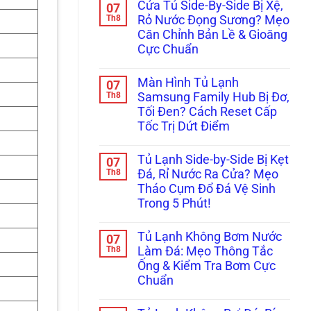
Cửa Tủ Side-By-Side Bị Xệ,
07
bình
luận
Th8
Rỏ Nước Đọng Sương? Mẹo
ở
Căn Chỉnh Bản Lề & Gioăng
Tủ
Lạnh
Cực Chuẩn
Multidoor
4
Không
Cánh
có
Màn Hình Tủ Lạnh
07
Kêu
bình
Réo
luận
Th8
Samsung Family Hub Bị Đơ,
ở
To
Tối Đen? Cách Reset Cấp
Cửa
Ở
Tủ
Ngăn
Tốc Trị Dứt Điểm
Side-
Đông
By-
Không
Mềm?
Side
có
Bắt
Tủ Lạnh Side-by-Side Bị Kẹt
07
Bị
bình
Bệnh
Xệ,
luận
Th8
Kẹt
Đá, Rỉ Nước Ra Cửa? Mẹo
ở
Rỏ
Quạt
Tháo Cụm Đổ Đá Vệ Sinh
Màn
Nước
Dàn
Hình
Đọng
Lạnh
Trong 5 Phút!
Tủ
Sương?
Inverter
Lạnh
Không
Mẹo
Cực
Samsung
có
Căn
Chuẩn
Tủ Lạnh Không Bơm Nước
07
Family
bình
Chỉnh
Hub
luận
Th8
Bản
Làm Đá: Mẹo Thông Tắc
ở
Bị
Lề
Ống & Kiểm Tra Bơm Cực
Tủ
Đơ,
&
Lạnh
Tối
Gioăng
Chuẩn
Side-
Đen?
Cực
by-
Không
Cách
Chuẩn
Side
có
Reset