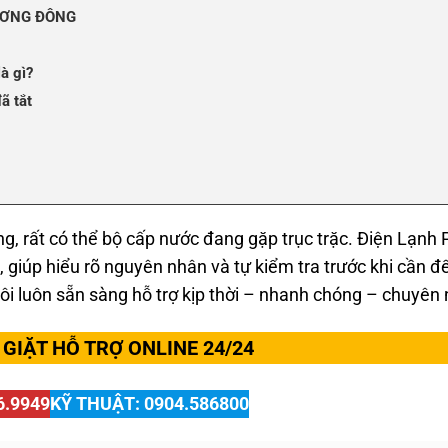
ƯƠNG ĐÔNG
à gì?
ã tắt
g, rất có thể bộ cấp nước đang gặp trục trặc. Điện Lạnh
, giúp hiểu rõ nguyên nhân và tự kiểm tra trước khi cần đ
tôi luôn sẵn sàng hỗ trợ kịp thời – nhanh chóng – chuyên 
GIẶT HỖ TRỢ ONLINE 24/24
6.9949
KỸ THUẬT: 0904.586800
chóng – uy tín