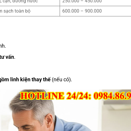
g, cặn, đường nước
250.000 – 450.000
àm sạch toàn bộ
600.000 – 900.000
nh.
tư vấn
.
gồm linh kiện thay thế
(nếu có).