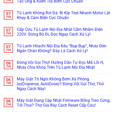
Th8
Tắc Ống & Kiểm Tra Bơm Cực Chuẩn
Kẹt
Đọng
Samsung
ở
Quạt
Sương?
Family
Tủ
Không
Dàn
Mẹo
Hub
Lạnh
có
Tủ Lạnh Không Rơi Đá: Bí Kíp Test Nhanh Motor Lật
07
Lạnh
Căn
Bị
Side-
bình
Inverter
Chỉnh
Đơ,
by-
luận
Th8
Khay & Cảm Biến Cực Chuẩn
Cực
Bản
Tối
Side
ở
Chuẩn
Lề
Đen?
Bị
Tủ
Không
&
Cách
Kẹt
Lạnh
có
Cấp Cứu Tủ Lạnh Nội Địa Nhật Cắm Nhầm Điện
07
Gioăng
Reset
Đá,
Không
bình
Cực
Cấp
Rỉ
Bơm
luận
Th8
220V: Đừng Bỏ Đi, Đọc Ngay Cách Xử Lý!
Chuẩn
Tốc
Nước
Nước
ở
Trị
Ra
Làm
Tủ
Không
Dứt
Cửa?
Đá:
Lạnh
có
Tủ Lạnh Hitachi Nội Địa Kêu “Bụp Bụp”, Nháy Đèn
07
Điểm
Mẹo
Mẹo
Không
bình
Tháo
Thông
Rơi
luận
Th8
Ngăn Chân Không? Đây Là Cách Xử Lý!
Cụm
Tắc
Đá:
ở
Đổ
Ống
Bí
Cấp
Không
Đá
&
Kíp
Cứu
có
Đừng Vội Gọi Thợ! Hướng Dẫn Tự Đọc Mã Lỗi H,
06
Vệ
Kiểm
Test
Tủ
bình
Sinh
Tra
Nhanh
Lạnh
luận
Th8
Nháy Chìa Khóa Trên Tủ Lạnh Nội Địa Nhật
Trong
Bơm
Motor
Nội
ở
5
Cực
Lật
Địa
Tủ
Không
Phút!
Chuẩn
Khay
Nhật
Lạnh
có
Máy Giặt Tịt Ngòi Không Bơm Xà Phòng
06
&
Cắm
Hitachi
bình
Cảm
Nhầm
Nội
luận
Th8
(ezDispense, AutoDose)? Đừng Vội Gọi Thợ, Thử
Biến
Điện
Địa
ở
Ngay Cách Này!
Cực
220V:
Kêu
Đừng
Chuẩn
Đừng
“Bụp
Vội
Không
Bỏ
Bụp”,
Gọi
có
Đi,
Nháy
Thợ!
Máy Giặt Đang Cập Nhật Firmware Bỗng Treo Cứng,
06
bình
Đọc
Đèn
Hướng
luận
Th8
Tối Thui? Thợ Già Bày Cách Reset Cấp Cứu!
Ngay
Ngăn
Dẫn
ở
Cách
Chân
Tự
Máy
Không
Xử
Không?
Đọc
Giặt
có