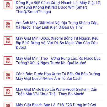
Lý!
Đây
Mã
Đừng Bực Bội! Cách Xử Lý Nhanh Lỗi Máy Giặt LG,
06
Tịt
bình
Là
Lỗi
Ngòi
luận
Th8
Samsung Không Kết Nối Được Wifi (Smart
Cách
H,
Không
ở
Xử
Nháy
ThinQ/SmartThings)
Bơm
Máy
Lý!
Chìa
Xà
Giặt
Khóa
Không
Phòng
Đang
Trên
có
(ezDispense,
Cập
Ám Ảnh Máy Giặt Mini Nội Địa Trung Không Cấp,
06
Tủ
bình
AutoDose)?
Nhật
Lạnh
luận
Th8
Xả Nước: Thay Linh Kiện Ở Đâu Uy Tín?
Đừng
Firmware
ở
Nội
Vội
Bỗng
Đừng
Địa
Không
Gọi
Treo
Bực
Nhật
có
Thợ,
Cứng,
Máy Giặt Mini Doux, Xiaomi Bỗng Tịt Nguồn, Kêu
06
Bội!
bình
Thử
Tối
Cách
luận
Th8
Bíp Bíp? Đừng Vội Vứt Đi, Bo Mạch Vẫn Còn Cứu
Ngay
Thui?
Xử
ở
Cách
Thợ
Được!
Lý
Ám
Này!
Già
Nhanh
Ảnh
Bày
Không
Lỗi
Máy
Cách
có
Máy
Giặt
Máy Giặt Mini Treo Tường Rung Lắc, Rò Nước Bục
06
Reset
bình
Giặt
Mini
Cấp
luận
Th8
Tường? Xử Lý Ngay Trước Khi Quá Muộn!
LG,
Nội
ở
Cứu!
Samsung
Địa
Máy
Không
Không
Trung
Giặt
có
Kết
Không
Cảnh Báo: Rước Họa Xước Tủ Bếp Khi Bảo Dưỡng
06
Mini
bình
Nối
Cấp,
Doux,
luận
Th8
Máy Giặt Bosch/Miele Âm Tủ Sai Cách!
Được
Xả
Xiaomi
ở
Wifi
Nước:
Bỗng
Máy
Không
(Smart
Thay
Tịt
Giặt
có
ThinQ/SmartThings)
Linh
Máy Giặt Miele Báo Lỗi WaterProof System: Cẩn
05
Nguồn,
Mini
bình
Kiện
Kêu
Treo
luận
Th8
Thận Mất Vài Chục Triệu Thay Bo Mạch!
Ở
Bíp
Tường
ở
Đâu
Bíp?
Rung
Cảnh
Không
Uy
Đừng
Lắc,
Báo:
có
Tín?
Máy Giặt Bosch Báo Lỗi E18, E23 Đứng Im? Gọi
05
Vội
Rò
Rước
bình