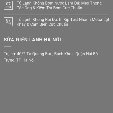
có
Tủ Lạnh Không Bơm Nước Làm Đá: Mẹo Thông
07
Bắt
Rỏ
Tủ
bình
Bệnh
Nước
Lạnh
luận
Th8
Tắc Ống & Kiểm Tra Bơm Cực Chuẩn
Kẹt
Đọng
Samsung
ở
Quạt
Sương?
Family
Tủ
Không
Dàn
Mẹo
Hub
Lạnh
có
Tủ Lạnh Không Rơi Đá: Bí Kíp Test Nhanh Motor Lật
07
Lạnh
Căn
Bị
Side-
bình
Inverter
Chỉnh
Đơ,
by-
luận
Th8
Khay & Cảm Biến Cực Chuẩn
Cực
Bản
Tối
Side
ở
Chuẩn
Lề
Đen?
Bị
Tủ
Không
&
Cách
Kẹt
Lạnh
có
Gioăng
Reset
Đá,
Không
bình
SỬA ĐIỆN LẠNH HÀ NỘI
Cực
Cấp
Rỉ
Bơm
luận
Chuẩn
Tốc
Nước
Nước
ở
Trị
Ra
Làm
Tủ
Dứt
Cửa?
Đá:
Lạnh
Điểm
Mẹo
Mẹo
Không
Trụ sở: 40/2 Tạ Quang Bửu, Bách Khoa, Quận Hai Bà
Tháo
Thông
Rơi
Cụm
Tắc
Đá:
Trưng, TP. Hà Nội
Đổ
Ống
Bí
Đá
&
Kíp
Vệ
Kiểm
Test
Sinh
Tra
Nhanh
Trong
Bơm
Motor
5
Cực
Lật
Phút!
Chuẩn
Khay
&
Cảm
Biến
Cực
Chuẩn