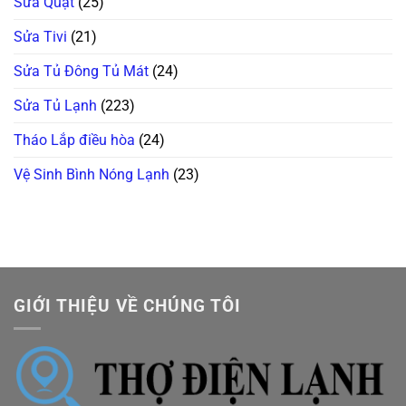
Sửa Quạt
(25)
Sửa Tivi
(21)
Sửa Tủ Đông Tủ Mát
(24)
Sửa Tủ Lạnh
(223)
Tháo Lắp điều hòa
(24)
Vệ Sinh Bình Nóng Lạnh
(23)
GIỚI THIỆU VỀ CHÚNG TÔI