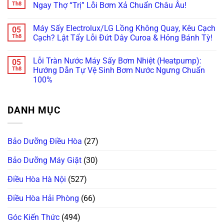
Vứt
Nước
Họa
luận
Th8
Ngay Thợ “Trị” Lỗi Bơm Xả Chuẩn Châu Âu!
Đi,
Bục
Xước
ở
Bo
Tường?
Tủ
Máy
Không
Mạch
Xử
Bếp
Giặt
có
Máy Sấy Electrolux/LG Lồng Không Quay, Kêu Cạch
05
Vẫn
Lý
Khi
Miele
bình
Còn
Ngay
Bảo
Báo
luận
Th8
Cạch? Lật Tẩy Lỗi Đứt Dây Curoa & Hỏng Bánh Tỳ!
Cứu
Trước
Dưỡng
Lỗi
ở
Được!
Khi
Máy
WaterProof
Máy
Không
Quá
Giặt
System:
Giặt
có
Lỗi Tràn Nước Máy Sấy Bơm Nhiệt (Heatpump):
05
Muộn!
Bosch/Miele
Cẩn
Bosch
bình
Âm
Thận
Báo
luận
Th8
Hướng Dẫn Tự Vệ Sinh Bơm Nước Ngưng Chuẩn
Tủ
Mất
Lỗi
ở
100%
Sai
Vài
E18,
Máy
Cách!
Chục
E23
Sấy
Không
Triệu
Đứng
Electrolux/LG
có
Thay
Im?
Lồng
bình
Bo
Gọi
Không
DANH MỤC
luận
Mạch!
Ngay
Quay,
ở
Thợ
Kêu
Lỗi
“Trị”
Cạch
Tràn
Lỗi
Cạch?
Nước
Bơm
Lật
Bảo Dưỡng Điều Hòa
(27)
Máy
Xả
Tẩy
Sấy
Chuẩn
Lỗi
Bơm
Châu
Đứt
Bảo Dưỡng Máy Giặt
(30)
Nhiệt
Âu!
Dây
(Heatpump):
Curoa
Hướng
Điều Hòa Hà Nội
(527)
&
Dẫn
Hỏng
Tự
Bánh
Vệ
Điều Hòa Hải Phòng
(66)
Tỳ!
Sinh
Bơm
Nước
Góc Kiến Thức
(494)
Ngưng