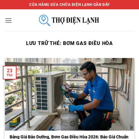
Bỏ
CỬA HÀNG SỬA CHỮA ĐIỆN LẠNH GẦN ĐÂY
qua
nội
dung
LƯU TRỮ THẺ:
BƠM GAS ĐIỀU HÒA
23
Th5
Bảng Giá Bảo Dưỡng, Bơm Gas Điều Hòa 2026: Báo Giá Chuẩn