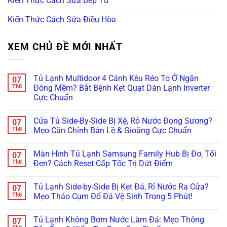
Kiến Thức Cách Sửa Bếp Từ
Kiến Thức Cách Sửa Điều Hòa
XEM CHỦ ĐỀ MỚI NHẤT
Tủ Lạnh Multidoor 4 Cánh Kêu Réo To Ở Ngăn
07
Th8
Đông Mềm? Bắt Bệnh Kẹt Quạt Dàn Lạnh Inverter
Cực Chuẩn
Không
có
Cửa Tủ Side-By-Side Bị Xệ, Rỏ Nước Đọng Sương?
07
bình
luận
Th8
Mẹo Căn Chỉnh Bản Lề & Gioăng Cực Chuẩn
ở
Tủ
Không
Lạnh
có
Màn Hình Tủ Lạnh Samsung Family Hub Bị Đơ, Tối
07
Multidoor
bình
4
luận
Th8
Đen? Cách Reset Cấp Tốc Trị Dứt Điểm
Cánh
ở
Kêu
Cửa
Không
Réo
Tủ
có
Tủ Lạnh Side-by-Side Bị Kẹt Đá, Rỉ Nước Ra Cửa?
07
To
Side-
bình
Ở
By-
luận
Th8
Mẹo Tháo Cụm Đổ Đá Vệ Sinh Trong 5 Phút!
Ngăn
Side
ở
Đông
Bị
Màn
Không
Mềm?
Xệ,
Hình
có
Tủ Lạnh Không Bơm Nước Làm Đá: Mẹo Thông
07
Bắt
Rỏ
Tủ
bình
Bệnh
Nước
Lạnh
luận