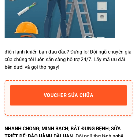
điện lạnh khiến bạn đau đầu? Đừng lo! Đội ngũ chuyên gia
của chúng tôi luôn sẵn sàng hỗ trợ 24/7. Lấy mã ưu đãi
bên dưới và gọi thợ ngay!
VOUCHER SỬA CHỮA
NHANH CHÓNG; MINH BẠCH; BẮT ĐÚNG BỆNH; SỬA
TRIỆT ĐỂ; BẢO HÀNH DÀI HẠN.
Đội ngũ thợ lành nghề