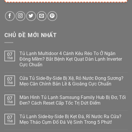
CHỦ ĐỀ MỚI NHẤT
Tủ Lạnh Multidoor 4 Cánh Kêu Réo To Ở Ngăn
07
Th8
Đông Mềm? Bắt Bệnh Kẹt Quạt Dàn Lạnh Inverter
Cực Chuẩn
Không
có
Cửa Tủ Side-By-Side Bị Xệ, Rỏ Nước Đọng Sương?
07
bình
luận
Th8
Mẹo Căn Chỉnh Bản Lề & Gioăng Cực Chuẩn
ở
Tủ
Không
Lạnh
có
Màn Hình Tủ Lạnh Samsung Family Hub Bị Đơ, Tối
07
Multidoor
bình
4
luận
Th8
Đen? Cách Reset Cấp Tốc Trị Dứt Điểm
Cánh
ở
Kêu
Cửa
Không
Réo
Tủ
có
Tủ Lạnh Side-by-Side Bị Kẹt Đá, Rỉ Nước Ra Cửa?
07
To
Side-
bình
Ở
By-
luận
Th8
Mẹo Tháo Cụm Đổ Đá Vệ Sinh Trong 5 Phút!
Ngăn
Side
ở
Đông
Bị
Màn
Không
Mềm?
Xệ,
Hình