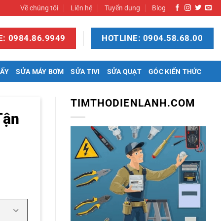
Về chúng tôi
Liên hệ
Tuyển dụng
Blog
: 0984.86.9949
HOTLINE: 0904.58.68.00
SẤY
SỬA MÁY BƠM
SỬA TIVI
SỬA QUẠT
GÓC KIẾN THỨC
TIMTHODIENLANH.COM
Tận