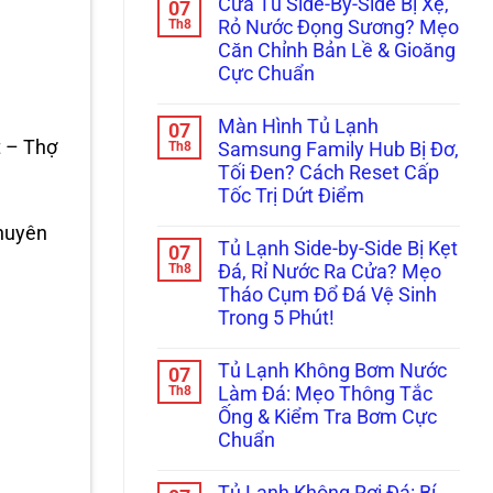
Trong
Cửa Tủ Side-By-Side Bị Xệ,
07
bình
Mờ
5
luận
Th8
Rỏ Nước Đọng Sương? Mẹo
Kính:
Phút
ở
Bắt
Căn Chỉnh Bản Lề & Gioăng
Tủ
Đúng
Lạnh
Cực Chuẩn
Bệnh
Multidoor
Lốc
4
Không
(Block)
Cánh
có
Hay
Màn Hình Tủ Lạnh
07
Kêu
bình
Lỗi
t – Thợ
Réo
luận
Th8
Samsung Family Hub Bị Đơ,
Sấy
ở
To
Kính?
Tối Đen? Cách Reset Cấp
Cửa
Ở
Tủ
Ngăn
Tốc Trị Dứt Điểm
Side-
Đông
By-
Không
Mềm?
chuyên
Side
có
Bắt
Tủ Lạnh Side-by-Side Bị Kẹt
07
Bị
bình
Bệnh
Xệ,
luận
Th8
Kẹt
Đá, Rỉ Nước Ra Cửa? Mẹo
ở
Rỏ
Quạt
Tháo Cụm Đổ Đá Vệ Sinh
Màn
Nước
Dàn
Hình
Đọng
Lạnh
Trong 5 Phút!
Tủ
Sương?
Inverter
Lạnh
Không
Mẹo
Cực
Samsung
có
Căn
Chuẩn
Tủ Lạnh Không Bơm Nước
07
Family
bình
Chỉnh
Hub
luận
Th8
Bản
Làm Đá: Mẹo Thông Tắc
ở
Bị
Lề
Ống & Kiểm Tra Bơm Cực
Tủ
Đơ,
&
Lạnh
Tối
Gioăng
Chuẩn
Side-
Đen?
Cực
by-
Không
Cách
Chuẩn
Side
có
Reset
Tủ Lạnh Không Rơi Đá: Bí