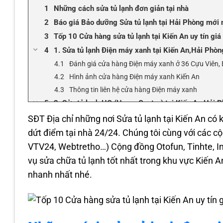
Những cách sửa tủ lạnh đơn giản tại nhà
Báo giá Bảo dưỡng Sửa tủ lạnh tại Hải Phòng mới 
Tốp 10 Cửa hàng sửa tủ lạnh tại Kiến An uy tín giá
1. Sửa tủ lạnh Điện máy xanh tại Kiến An,Hải Phòn
Đánh giá cửa hàng Điện máy xanh ở 36 Cựu Viên,
Hình ảnh cửa hàng Điện máy xanh Kiến An
Thông tin liên hệ cửa hàng Điện máy xanh
2. Sửa tủ lạnh HC (Home Center) tại Kiến An,Hải 
Đánh giá cửa hàng HC tại 209B Đồng Hòa
SĐT Địa chỉ những nơi Sửa tủ lạnh tại Kiến An có 
Hình ảnh cửa hàng HC Kiến An
dứt điểm tại nhà 24/24. Chúng tôi cùng với các c
Thông tin liên hệ cửa hàng HC
VTV24, Webtretho…) Cộng đồng Otofun, Tinhte, I
3. Sửa tủ lạnh PICO tại Kiến An,Hải Phòng
vụ sửa chữa tủ lạnh tốt nhất trong khu vực Kiến A
Đánh giá cửa hàng PICO ở 355 Trường Chinh, Quá
nhanh nhất nhé.
Hình ảnh cửa hàng PICO Kiến An
Thông tin liên hệ cửa hàng PICO
4. Sửa tủ lạnh MEDIAMART tại Kiến An,Hải Phòng
Đánh giá cửa hàng MEDIAMART ở 689 Trần Nhân