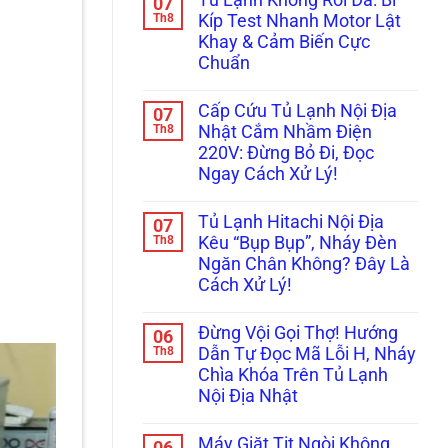
07
Bị
bình
Cấp
Kẹt
luận
Th8
Tốc
Kíp Test Nhanh Motor Lật
ở
Đá,
Trị
Khay & Cảm Biến Cực
Tủ
Rỉ
Dứt
Lạnh
Nước
Điểm
Chuẩn
Không
Ra
Bơm
Không
Cửa?
Nước
có
Mẹo
Cấp Cứu Tủ Lạnh Nội Địa
07
Làm
bình
Tháo
Đá:
luận
Th8
Cụm
Nhật Cắm Nhầm Điện
ở
Mẹo
Đổ
220V: Đừng Bỏ Đi, Đọc
Tủ
Thông
Đá
Lạnh
Tắc
Vệ
Ngay Cách Xử Lý!
Không
Ống
Sinh
Rơi
Không
&
Trong
Đá:
có
Kiểm
5
Tủ Lạnh Hitachi Nội Địa
07
Bí
bình
Tra
Phút!
Kíp
luận
Th8
Bơm
Kêu “Bụp Bụp”, Nháy Đèn
ở
Test
Cực
Ngăn Chân Không? Đây Là
Cấp
Nhanh
Chuẩn
Cứu
Motor
Cách Xử Lý!
Tủ
Lật
Lạnh
Không
Khay
Nội
có
&
Đừng Vội Gọi Thợ! Hướng
06
Địa
bình
Cảm
Nhật
luận
Th8
Biến
Dẫn Tự Đọc Mã Lỗi H, Nháy
ở
Cắm
Cực
Chìa Khóa Trên Tủ Lạnh
Tủ
Nhầm
Chuẩn
Lạnh
Điện
Nội Địa Nhật
Hitachi
220V:
Nội
Không
Đừng
Địa
có
Bỏ
Máy Giặt Tịt Ngòi Không
06
Kêu
bình
Đi,