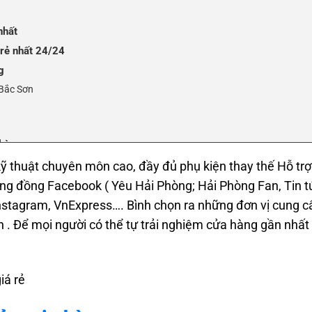
nhất
 rẻ nhất 24/24
g
 Bắc Sơn
Phòng
kỹ thuật chuyên môn cao, đầy đủ phụ kiện thay thế Hỗ trợ
ộng đồng Facebook ( Yêu Hải Phòng; Hải Phòng Fan, Tin t
nstagram, VnExpress…. Bình chọn ra những đơn vị cung c
n . Để mọi người có thể tự trải nghiệm cửa hàng gần nhất 
n Trữ
 Tông, Nam Sơn