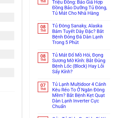
luận
Th8
Triệu Đồng: Báo Giá Hợp
ở
Đồng Bảo Dưỡng Tủ Đông,
Máy
Bơm
Tủ Mát Cho Nhà Hàng
Tăng
Áp
Không
Chạy
có
Tủ Đông Sanaky, Alaska
08
Không
bình
Ngắt,
luận
Th8
Bám Tuyết Dày Đặc? Bắt
ở
Báo
Bệnh Đóng Đá Dàn Lạnh
Tránh
Đèn
Hỏng
Đỏ?
Trong 5 Phút
Hóc
Tuyệt
Mất
Không
Chiêu
Hàng
có
Xử
Tủ Mát Đổ Mồ Hôi, Đọng
08
Triệu
bình
Lý
Đồng:
luận
Th8
Kẹt
Sương Mờ Kính: Bắt Đúng
ở
Báo
Cảm
Bệnh Lốc (Block) Hay Lỗi
Tủ
Giá
Biến
Đông
Hợp
Chỉ
Sấy Kính?
Sanaky,
Đồng
Trong
Alaska
Không
Bảo
5
Bám
có
Dưỡng
Phút!
Tủ Lạnh Multidoor 4 Cánh
07
Tuyết
bình
Tủ
Dày
luận
Th8
Đông,
Kêu Réo To Ở Ngăn Đông
ở
Đặc?
Tủ
Mềm? Bắt Bệnh Kẹt Quạt
Tủ
Bắt
Mát
Mát
Bệnh
Cho
Dàn Lạnh Inverter Cực
Đổ
Đóng
Nhà
Chuẩn
Mồ
Đá
Hàng
Hôi,
Dàn
Không
Đọng
Lạnh
có
Sương