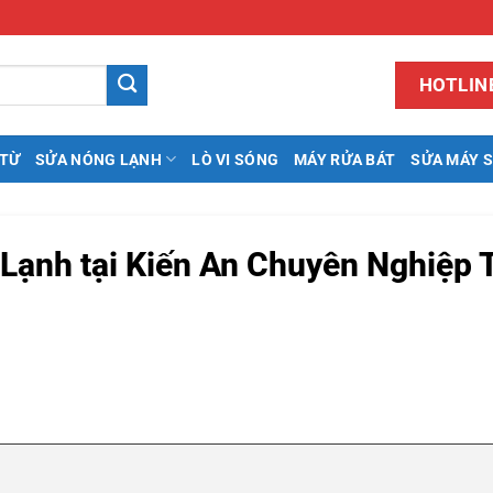
HOTLINE
 TỪ
SỬA NÓNG LẠNH
LÒ VI SÓNG
MÁY RỬA BÁT
SỬA MÁY 
Lạnh tại Kiến An Chuyên Nghiệp 