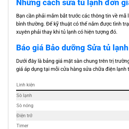
Những cách sửa tủ lạnh đơn gi
Hình ảnh cửa hàng MEDIAMART Kiến An
Thông tin liên hệ cửa hàng MEDIAMART
Bạn cần phải mắm bắt trước các thông tin về mã 
5. Sửa tủ lạnh Nguyễn Kim tại Kiến An,Hải Phòng
bình thường. Để kỹ thuật có thể nắm được tình tr
Đánh giá cửa hàng Nguyễn Kim ở 16, Nguyễn Côn
xuyên phải thay khi tủ lạnh có hiện tượng đó.
Hình ảnh cửa hàng Nguyễn Kim tại Kiến An
Thông tin liên hệ cửa hàng Nguyễn Kim
Báo giá Bảo dưỡng Sửa tủ lạnh
6. Sửa tủ lạnh ECO Mart tại Kiến An, Hải Phòng
Dưới đây là bảng giá mặt sàn chung trên trị trườn
Đánh giá cửa hàng ECO Mart ở 238 Trần Tất Văn,
Hình ảnh cửa hàng ECO Mart tại Kiến An
giá áp dụng tại mỗi cửa hàng sửa chữa điện lạnh 
Thông tin liên hệ cửa hàng ECO Mart
7. Sửa tủ lạnh Digicity tại Kiến An,Hải Phòng
Linh kiện
Đánh giá cửa hàng Digicity ở 5 Phố Trữ Khê, Lã
Sò lạnh
Hình ảnh cửa hàng Digicity Kiến An
Sò nóng
Thông tin liên hệ cửa hàng Digicity
8. Sửa tủ lạnh Thiên Hòa tại Kiến An, Hải Phòng
Điện trở
Đánh giá cửa hàng Thiên Hòa ở 177 Tây Sơn, Tr
Timer