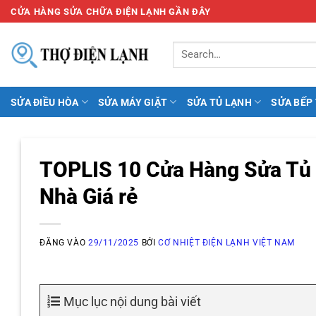
Bỏ
CỬA HÀNG SỬA CHỮA ĐIỆN LẠNH GẦN ĐÂY
qua
nội
dung
SỬA ĐIỀU HÒA
SỬA MÁY GIẶT
SỬA TỦ LẠNH
SỬA BẾP
TOPLIS 10 Cửa Hàng Sửa Tủ 
Nhà Giá rẻ
ĐĂNG VÀO
29/11/2025
BỞI
CƠ NHIỆT ĐIỆN LẠNH VIỆT NAM
Mục lục nội dung bài viết