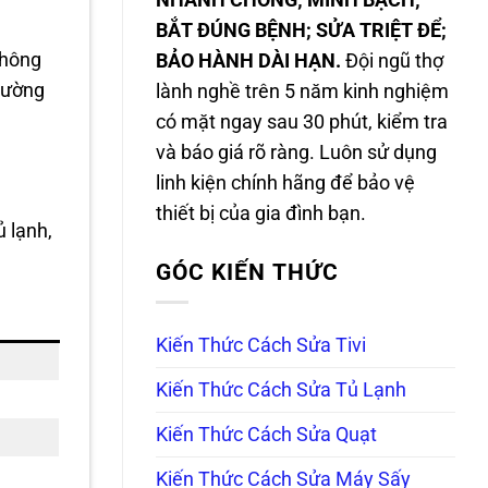
NHANH CHÓNG; MINH BẠCH;
BẮT ĐÚNG BỆNH; SỬA TRIỆT ĐỂ;
không
BẢO HÀNH DÀI HẠN.
Đội ngũ thợ
thường
lành nghề trên 5 năm kinh nghiệm
có mặt ngay sau 30 phút, kiểm tra
và báo giá rõ ràng. Luôn sử dụng
linh kiện chính hãng để bảo vệ
thiết bị của gia đình bạn.
ủ lạnh,
GÓC KIẾN THỨC
Kiến Thức Cách Sửa Tivi
Kiến Thức Cách Sửa Tủ Lạnh
Kiến Thức Cách Sửa Quạt
Kiến Thức Cách Sửa Máy Sấy