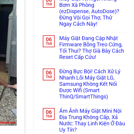
“Bụp
luận
Th8
Đọc
Bơm Xà Phòng
ở
Bụp”,
Ngay
(ezDispense, AutoDose)?
Đừng
Nháy
Cách
Vội
Đèn
Xử
Đừng Vội Gọi Thợ, Thử
Gọi
Ngăn
Lý!
Ngay Cách Này!
Thợ!
Chân
Hướng
Không?
Không
Dẫn
Đây
có
Tự
Là
Máy Giặt Đang Cập Nhật
06
bình
Đọc
Cách
luận
Th8
Firmware Bỗng Treo Cứng,
Mã
Xử
ở
Lỗi
Lý!
Tối Thui? Thợ Già Bày Cách
Máy
H,
Giặt
Reset Cấp Cứu!
Nháy
Tịt
Chìa
Ngòi
Không
Khóa
Không
có
Trên
Đừng Bực Bội! Cách Xử Lý
06
Bơm
bình
Tủ
Xà
luận
Th8
Nhanh Lỗi Máy Giặt LG,
Lạnh
ở
Phòng
Nội
Samsung Không Kết Nối
Máy
(ezDispense,
Địa
Giặt
AutoDose)?
Được Wifi (Smart
Nhật
Đang
Đừng
ThinQ/SmartThings)
Cập
Vội
Nhật
Gọi
Không
Firmware
Thợ,
có
Bỗng
Thử
Ám Ảnh Máy Giặt Mini Nội
06
bình
Treo
Ngay
luận
Th8
Địa Trung Không Cấp, Xả
Cứng,
Cách
ở
Tối
Này!
Nước: Thay Linh Kiện Ở Đâu
Đừng
Thui?
Bực
Uy Tín?
Thợ
Bội!