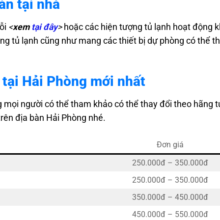
ản tại nhà
lỗi
<
xem
tại đây
>
hoặc các hiện tượng tủ lạnh hoạt động 
ạng tủ lạnh cũng như mang các thiết bị dự phòng có thể 
g Mỹ, Ngọc Sơn
 tại Hải Phòng mới nhất
g mọi người có thể tham khảo có thể thay đổi theo hãng t
 Tràng Minh
trên địa bàn Hải Phòng nhé.
Đơn giá
m Hà
250.000đ – 350.000đ
250.000đ – 350.000đ
350.000đ – 450.000đ
ần Thành Ngọ
450.000đ – 550.000đ