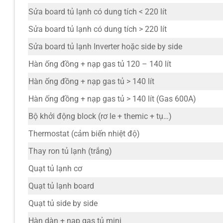
Hình ảnh cửa hàng Thiên Hòa Kiến An
Sửa board tủ lạnh có dung tích < 220 lít
Thông tin liên hệ cửa hàng Thiên Hòa
9. Sửa tủ lạnh Điện máy Cam tại Kiến An, Hải Ph
Sửa board tủ lạnh có dung tích > 220 lít
Đánh giá cửa hàng Điện máy Cam ở 485 Trần Tất
Sửa board tủ lạnh Inverter hoặc side by side
Hình ảnh cửa hàng Điện máy Cam tại Kiến An
Hàn ống đồng + nạp gas tủ 120 – 140 lít
Thông tin liên hệ cửa hàng Điện máy Cam
10. Sửa tủ lạnh tại Điện máy Mạnh Hùng tại Kiến
Hàn ống đồng + nạp gas tủ > 140 lít
Đánh giá cửa hàng Điện máy Mạnh Hùng ở 98 N
Hàn ống đồng + nạp gas tủ > 140 lít (Gas 600A)
Hình ảnh cửa hàng Điện máy Mạnh Hùng tại Kiế
Bộ khởi động block (rơ le + themic + tụ…)
Thông tin liên hệ cửa hàng Điện máy Mạnh Hùng
FAQ – Giải đáp nhanh
Thermostat (cảm biến nhiệt độ)
Tại Kiến An có sửa tủ lạnh tại nhà không?
Thay ron tủ lạnh (trắng)
Tủ lạnh không lạnh có phải do hết gas?
Quạt tủ lạnh cơ
Bao lâu nên bảo dưỡng tủ lạnh?
Bơm gas mất bao lâu?
Quạt tủ lạnh board
Quạt tủ side by side
Hàn dàn + nạp gas tủ mini