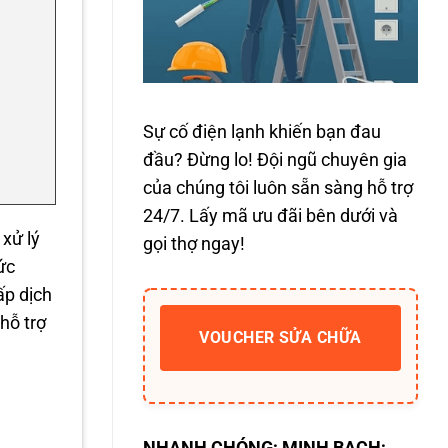
Sự cố điện lạnh khiến bạn đau
đầu? Đừng lo! Đội ngũ chuyên gia
của chúng tôi luôn sẵn sàng hỗ trợ
24/7. Lấy mã ưu đãi bên dưới và
 xử lý
gọi thợ ngay!
ức
ấp dịch
hỗ trợ
VOUCHER SỬA CHỮA