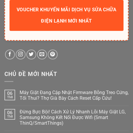
VOUCHER KHUYẾN MÃI DỊCH VỤ SỬA CHỮA
ĐIỆN LẠNH MỚI NHẤT
CHỦ ĐỀ MỚI NHẤT
Máy Giặt Đang Cập Nhật Firmware Bỗng Treo Cứng,
06
Th8
Tối Thui? Thợ Già Bày Cách Reset Cấp Cứu!
Không
có
Đừng Bực Bội! Cách Xử Lý Nhanh Lỗi Máy Giặt LG,
06
bình
luận
Th8
Samsung Không Kết Nối Được Wifi (Smart
ở
ThinQ/SmartThings)
Máy
Giặt
Không
Đang