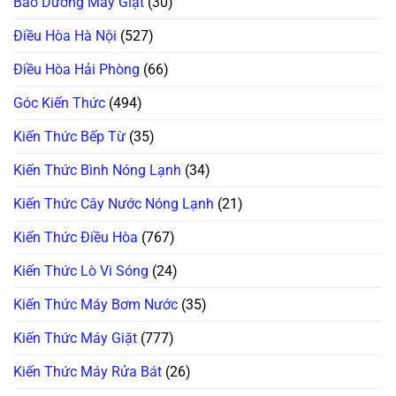
Bảo Dưỡng Máy Giặt
(30)
Lộ!
Hướng
Mùa
Dẫn
Đông
Khử
&
Điều Hòa Hà Nội
(527)
Mùi
Mùa
Hôi
Hè:
Triệt
99%
Điều Hòa Hải Phòng
(66)
Để!
Người
Dùng
Đang
Góc Kiến Thức
(494)
Làm
Sai!
Kiến Thức Bếp Từ
(35)
Kiến Thức Bình Nóng Lạnh
(34)
Kiến Thức Cây Nước Nóng Lạnh
(21)
Kiến Thức Điều Hòa
(767)
Kiến Thức Lò Vi Sóng
(24)
Kiến Thức Máy Bơm Nước
(35)
Kiến Thức Máy Giặt
(777)
Kiến Thức Máy Rửa Bát
(26)