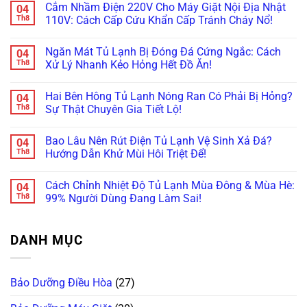
Họa
Nào
Nội
Giặt
Cắm Nhầm Điện 220V Cho Máy Giặt Nội Địa Nhật
04
bình
Cháy
Hay
Địa
Nội
luận
Th8
110V: Cách Cấp Cứu Khẩn Cấp Tránh Cháy Nổ!
Nổ!
Hỏng
Nhật:
Địa
ở
Vặt
Vì
Nhật
Máy
Không
Nhất?
Sao
Sấy
Giặt
có
Giá
Không
Ngăn Mát Tủ Lạnh Bị Đóng Đá Cứng Ngắc: Cách
04
Panasonic
bình
“Chát”
Khô?
Lồng
luận
Th8
Xử Lý Nhanh Kẻo Hỏng Hết Đồ Ăn!
Gấp
Bí
Nghiêng
ở
Đôi
Kíp
Báo
Cắm
Không
Lồng
Tự
Lỗi
Nhầm
có
Ngang?
Vệ
Hai Bên Hông Tủ Lạnh Nóng Ran Có Phải Bị Hỏng?
04
U11,
Điện
bình
Sinh
U12,
220V
luận
Th8
Sự Thật Chuyên Gia Tiết Lộ!
Hốc
H97?
Cho
ở
Gió
Giải
Máy
Ngăn
Không
Trong
Mã
Giặt
Mát
có
5
Bao Lâu Nên Rút Điện Tủ Lạnh Vệ Sinh Xả Đá?
04
Nhanh
Nội
Tủ
bình
Phút!
Bảng
Địa
Lạnh
luận
Th8
Hướng Dẫn Khử Mùi Hôi Triệt Để!
Lỗi
Nhật
Bị
ở
Tiếng
110V:
Đóng
Hai
Không
Nhật
Cách
Đá
Bên
có
Cách Chỉnh Nhiệt Độ Tủ Lạnh Mùa Đông & Mùa Hè:
04
Trong
Cấp
Cứng
Hông
bình
1
Cứu
Ngắc:
Tủ
luận
Th8
99% Người Dùng Đang Làm Sai!
Phút!
Khẩn
Cách
Lạnh
ở
Cấp
Xử
Nóng
Bao
Không
Tránh
Lý
Ran
Lâu
có
Cháy
Nhanh
Có
Nên
bình
DANH MỤC
Nổ!
Kẻo
Phải
Rút
luận
Hỏng
Bị
Điện
ở
Hết
Hỏng?
Tủ
Cách
Đồ
Sự
Lạnh
Chỉnh
Ăn!
Thật
Vệ
Nhiệt
Bảo Dưỡng Điều Hòa
(27)
Chuyên
Sinh
Độ
Gia
Xả
Tủ
Tiết
Đá?
Lạnh