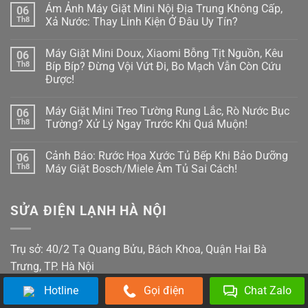
có
Cập
Ám Ảnh Máy Giặt Mini Nội Địa Trung Không Cấp,
06
bình
Nhật
luận
Th8
Xả Nước: Thay Linh Kiện Ở Đâu Uy Tín?
Firmware
ở
Bỗng
Đừng
Không
Treo
Bực
có
Cứng,
Máy Giặt Mini Doux, Xiaomi Bỗng Tịt Nguồn, Kêu
06
Bội!
bình
Tối
Cách
luận
Th8
Bíp Bíp? Đừng Vội Vứt Đi, Bo Mạch Vẫn Còn Cứu
Thui?
Xử
ở
Thợ
Được!
Lý
Ám
Già
Nhanh
Ảnh
Bày
Không
Lỗi
Máy
Cách
có
Máy
Giặt
Máy Giặt Mini Treo Tường Rung Lắc, Rò Nước Bục
06
Reset
bình
Giặt
Mini
Cấp
luận
Th8
Tường? Xử Lý Ngay Trước Khi Quá Muộn!
LG,
Nội
ở
Cứu!
Samsung
Địa
Máy
Không
Không
Trung
Giặt
có
Kết
Không
Cảnh Báo: Rước Họa Xước Tủ Bếp Khi Bảo Dưỡng
06
Mini
bình
Nối
Cấp,
Doux,
luận
Th8
Máy Giặt Bosch/Miele Âm Tủ Sai Cách!
Được
Xả
Xiaomi
ở
Wifi
Nước:
Bỗng
Máy
Không
(Smart
Thay
Tịt
Giặt
có
ThinQ/SmartThings)
Linh
Nguồn,
Mini
bình
Kiện
SỬA ĐIỆN LẠNH HÀ NỘI
Kêu
Treo
luận
Ở
Bíp
Tường
ở
Đâu
Bíp?
Rung
Cảnh
Uy
Đừng
Lắc,
Báo:
Tín?
Vội
Rò
Rước
Trụ sở: 40/2 Tạ Quang Bửu, Bách Khoa, Quận Hai Bà
Vứt
Nước
Họa
Đi,
Bục
Xước
Trưng, TP. Hà Nội
Bo
Tường?
Tủ
Mạch
Xử
Bếp
Hotline
Gọi điện
Chat Zalo
Vẫn
Lý
Khi
Còn
Ngay
Bảo
Cứu
Trước
Dưỡng