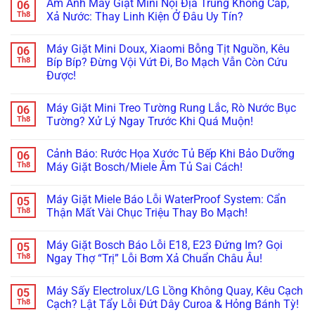
Ám Ảnh Máy Giặt Mini Nội Địa Trung Không Cấp,
06
bình
Nhật
luận
Th8
Xả Nước: Thay Linh Kiện Ở Đâu Uy Tín?
Firmware
ở
Bỗng
Đừng
Không
Treo
Bực
có
Cứng,
Máy Giặt Mini Doux, Xiaomi Bỗng Tịt Nguồn, Kêu
06
Bội!
bình
Tối
Cách
luận
Th8
Bíp Bíp? Đừng Vội Vứt Đi, Bo Mạch Vẫn Còn Cứu
Thui?
Xử
ở
Thợ
Được!
Lý
Ám
Già
Nhanh
Ảnh
Bày
Không
Lỗi
Máy
Cách
có
Máy
Giặt
Máy Giặt Mini Treo Tường Rung Lắc, Rò Nước Bục
06
Reset
bình
Giặt
Mini
Cấp
luận
Th8
Tường? Xử Lý Ngay Trước Khi Quá Muộn!
LG,
Nội
ở
Cứu!
Samsung
Địa
Máy
Không
Không
Trung
Giặt
có
Kết
Không
Cảnh Báo: Rước Họa Xước Tủ Bếp Khi Bảo Dưỡng
06
Mini
bình
Nối
Cấp,
Doux,
luận
Th8
Máy Giặt Bosch/Miele Âm Tủ Sai Cách!
Được
Xả
Xiaomi
ở
Wifi
Nước:
Bỗng
Máy
Không
(Smart
Thay
Tịt
Giặt
có
ThinQ/SmartThings)
Linh
Máy Giặt Miele Báo Lỗi WaterProof System: Cẩn
05
Nguồn,
Mini
bình
Kiện
Kêu
Treo
luận
Th8
Thận Mất Vài Chục Triệu Thay Bo Mạch!
Ở
Bíp
Tường
ở
Đâu
Bíp?
Rung
Cảnh
Không
Uy
Đừng
Lắc,
Báo:
có
Tín?
Máy Giặt Bosch Báo Lỗi E18, E23 Đứng Im? Gọi
05
Vội
Rò
Rước
bình
Vứt
Nước
Họa
luận
Th8
Ngay Thợ “Trị” Lỗi Bơm Xả Chuẩn Châu Âu!
Đi,
Bục
Xước
ở
Bo
Tường?
Tủ
Máy
Không
Mạch
Xử
Bếp
Giặt
có
Máy Sấy Electrolux/LG Lồng Không Quay, Kêu Cạch
05
Vẫn
Lý
Khi
Miele
bình
Còn
Ngay
Bảo
Báo
luận
Th8
Cạch? Lật Tẩy Lỗi Đứt Dây Curoa & Hỏng Bánh Tỳ!
Cứu
Trước
Dưỡng
Lỗi
ở