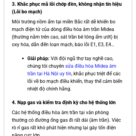
3. Khắc phục mã lỗi chớp đèn, không nhận tín hiệu
(Lỗi bo mạch)
Môi trường nồm ẩm tại miền Bắc rất dễ khiến bo
mạch điện tử của dòng điều hòa âm trần Midea
(thường nằm trên cao, sát trần bê tông ẩm ướt) bị
oxy hóa, dẫn đến loạn mạch, báo lỗi E1, E3, E4…
Giải pháp:
Với đội ngũ thợ tay nghề cao,
chúng tôi chuyên
sửa điều hòa Midea âm
trần tại Hà Nội uy tín
, khắc phục triệt để các
lỗi về bo mạch điều khiển, thay thế cảm biến
nhiệt độ chính hãng.
4. Nạp gas và kiểm tra định kỳ cho hệ thống lớn
Các hệ thống điều hòa âm trần tại văn phòng
thường có đường ống gas đi rất dài (âm trần). Việc
rò rỉ gas rất khó phát hiện nhưng lại gây tốn điện
năng cực lớn.