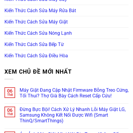
Kiến Thức Cách Sửa Máy Rửa Bát
Kiến Thức Cách Sửa Máy Giặt
Kiến Thức Cách Sửa Nóng Lạnh
Kiến Thức Cách Sửa Bếp Từ
Kiến Thức Cách Sửa Điều Hòa
XEM CHỦ ĐỀ MỚI NHẤT
Máy Giặt Đang Cập Nhật Firmware Bỗng Treo Cứng,
06
Th8
Tối Thui? Thợ Già Bày Cách Reset Cấp Cứu!
Không
có
Đừng Bực Bội! Cách Xử Lý Nhanh Lỗi Máy Giặt LG,
06
bình
luận
Th8
Samsung Không Kết Nối Được Wifi (Smart
ở
ThinQ/SmartThings)
Máy
Giặt
Không
Đang
có
Cập