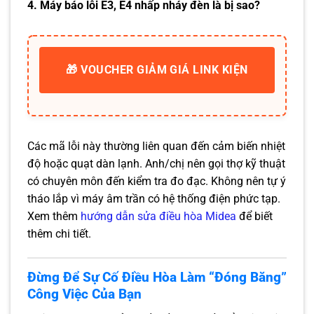
4. Máy báo lỗi E3, E4 nhấp nháy đèn là bị sao?
🎁 VOUCHER GIẢM GIÁ LINK KIỆN
Các mã lỗi này thường liên quan đến cảm biến nhiệt
độ hoặc quạt dàn lạnh. Anh/chị nên gọi thợ kỹ thuật
có chuyên môn đến kiểm tra đo đạc. Không nên tự ý
tháo lắp vì máy âm trần có hệ thống điện phức tạp.
Xem thêm
hướng dẫn sửa điều hòa Midea
để biết
thêm chi tiết.
Đừng Để Sự Cố Điều Hòa Làm “Đóng Băng”
Công Việc Của Bạn