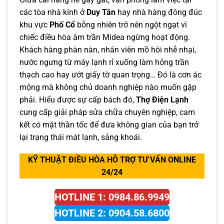
các tòa nhà kính ở
Duy Tân
hay nhà hàng đông đúc
khu vực
Phố Cổ
bỗng nhiên trở nên ngột ngạt vì
chiếc điều hòa âm trần Midea ngừng hoạt động.
Khách hàng phàn nàn, nhân viên mồ hôi nhễ nhại,
nước ngưng từ máy lạnh rỉ xuống làm hỏng trần
thạch cao hay ướt giấy tờ quan trọng… Đó là cơn ác
mộng mà không chủ doanh nghiệp nào muốn gặp
phải. Hiểu được sự cấp bách đó,
Thợ Điện Lạnh
cung cấp giải pháp sửa chữa chuyên nghiệp, cam
kết có mặt thần tốc để đưa không gian của bạn trở
lại trạng thái mát lạnh, sảng khoái.
KỸ THUẬT ĐIỀU HÒA HỖ TRỢ TƯ VẤN ONLINE
24/24
HOTLINE 1: 0984.86.9949
HOTLINE 2: 0904.58.6800