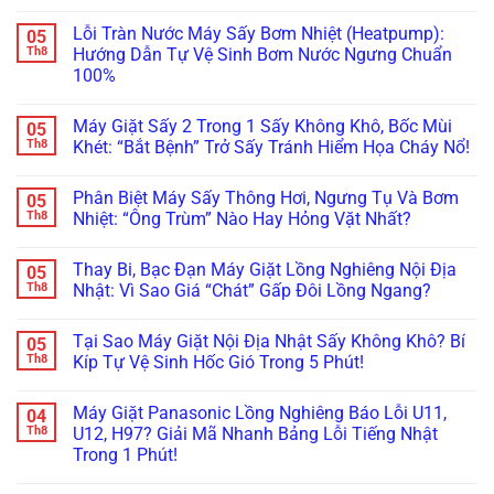
Được!
Khi
Máy
WaterProof
Máy
Không
Quá
Giặt
System:
Giặt
có
Lỗi Tràn Nước Máy Sấy Bơm Nhiệt (Heatpump):
05
Muộn!
Bosch/Miele
Cẩn
Bosch
bình
Âm
Thận
Báo
luận
Th8
Hướng Dẫn Tự Vệ Sinh Bơm Nước Ngưng Chuẩn
Tủ
Mất
Lỗi
ở
100%
Sai
Vài
E18,
Máy
Cách!
Chục
E23
Sấy
Không
Triệu
Đứng
Electrolux/LG
có
Thay
Im?
Lồng
Máy Giặt Sấy 2 Trong 1 Sấy Không Khô, Bốc Mùi
05
bình
Bo
Gọi
Không
luận
Th8
Khét: “Bắt Bệnh” Trở Sấy Tránh Hiểm Họa Cháy Nổ!
Mạch!
Ngay
Quay,
ở
Thợ
Kêu
Lỗi
Không
“Trị”
Cạch
Tràn
có
Lỗi
Cạch?
Phân Biệt Máy Sấy Thông Hơi, Ngưng Tụ Và Bơm
05
Nước
bình
Bơm
Lật
Máy
luận
Th8
Nhiệt: “Ông Trùm” Nào Hay Hỏng Vặt Nhất?
Xả
Tẩy
Sấy
ở
Chuẩn
Lỗi
Bơm
Máy
Không
Châu
Đứt
Nhiệt
Giặt
có
Âu!
Dây
Thay Bi, Bạc Đạn Máy Giặt Lồng Nghiêng Nội Địa
05
(Heatpump):
Sấy
bình
Curoa
Hướng
2
luận
Th8
Nhật: Vì Sao Giá “Chát” Gấp Đôi Lồng Ngang?
&
Dẫn
Trong
ở
Hỏng
Tự
1
Phân
Không
Bánh
Vệ
Sấy
Biệt
có
Tỳ!
Tại Sao Máy Giặt Nội Địa Nhật Sấy Không Khô? Bí
05
Sinh
Không
Máy
bình
Bơm
Khô,
Sấy
luận
Th8
Kíp Tự Vệ Sinh Hốc Gió Trong 5 Phút!
Nước
Bốc
Thông
ở
Ngưng
Mùi
Hơi,
Thay
Không
Chuẩn
Khét:
Ngưng
Bi,
có
Máy Giặt Panasonic Lồng Nghiêng Báo Lỗi U11,
04
100%
“Bắt
Tụ
Bạc
bình
Bệnh”
Và
Đạn
luận
Th8
U12, H97? Giải Mã Nhanh Bảng Lỗi Tiếng Nhật
Trở
Bơm
Máy
ở
Trong 1 Phút!
Sấy
Nhiệt:
Giặt
Tại
Tránh
“Ông
Lồng
Sao
Không
Hiểm
Trùm”
Nghiêng
Máy
có