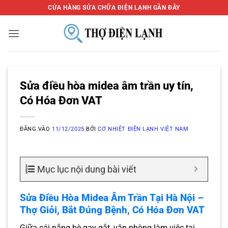
Bỏ
CỬA HÀNG SỬA CHỮA ĐIỆN LẠNH GẦN ĐÂY
qua
nội
dung
Sửa điều hòa midea âm trần uy tín,
Có Hóa Đơn VAT
ĐĂNG VÀO
11/12/2025
BỞI
CƠ NHIỆT ĐIỆN LẠNH VIỆT NAM
Mục lục nội dung bài viết
Sửa Điều Hòa Midea Âm Trần Tại Hà Nội –
Thợ Giỏi, Bắt Đúng Bệnh, Có Hóa Đơn VAT
Giữa cái nắng hè gay gắt, văn phòng làm việc tại