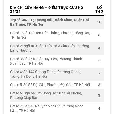
ĐIA CHỈ CỬA HÀNG – ĐIỂM TRỰC CỨU HỘ
SỐ
24/24
THỢ
Trụ sở: 40/2 Tạ Quang Bửu, Bách Khoa, Quận Hai
10
Bà Trưng, TP. Hà Nội
Cơ sở 1: Số 18A Tôn Đức Thắng, Phường Hàng Bột,
6
TP Hà Nội
Cơ sở 2: Ngã tư Xuân Thủy, số 3 Cầu Giấy, Phường
4
Láng Thượng
Cơ sở 3: Số 25 Khuất Duy Tiến, Phường Thanh
5
Xuân Bắc, TP Hà Nội
Cơ sở 4: Số 144 Quang Trung, Phường Quang
7
Trung, Hà Đông, Hà Nội
Cơ sở 5: Số 55 Đội Cấn, Phường Đội Cấn, TP Hà Nội
8
Cơ sở 6: Ngã ba Kim Đồng, số 587 Giải Phóng,
3
Phường Giáp Bát
Cơ sở 7: Số 548 Nguyễn Văn Cừ, Phường Ngọc
4
Lâm, TP Hà Nội