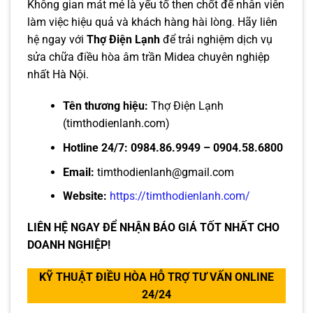
Không gian mát mẻ là yếu tố then chốt để nhân viên
làm việc hiệu quả và khách hàng hài lòng. Hãy liên
hệ ngay với
Thợ Điện Lạnh
để trải nghiệm dịch vụ
sửa chữa điều hòa âm trần Midea chuyên nghiệp
nhất Hà Nội.
Tên thương hiệu:
Thợ Điện Lạnh
(timthodienlanh.com)
Hotline 24/7:
0984.86.9949 – 0904.58.6800
Email:
timthodienlanh@gmail.com
Website:
https://timthodienlanh.com/
LIÊN HỆ NGAY ĐỂ NHẬN BÁO GIÁ TỐT NHẤT CHO
DOANH NGHIỆP!
KỸ THUẬT ĐIỀU HÒA HỖ TRỢ TƯ VẤN ONLINE
24/24