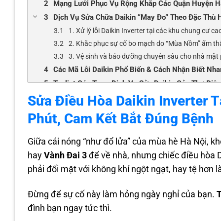
Mạng Lưới Phục Vụ Rộng Khắp Các Quận Huyện H
Dịch Vụ Sửa Chữa Daikin “May Đo” Theo Đặc Thù 
1. Xử lý lỗi Daikin Inverter tại các khu chung cư ca
2. Khắc phục sự cố bo mạch do “Mùa Nồm” ẩm th
3. Vệ sinh và bảo dưỡng chuyên sâu cho nhà mặt
Các Mã Lỗi Daikin Phổ Biến & Cách Nhận Biết Nha
Toplist Các Trạm Dịch Vụ Sửa Daikin Của Thợ Điện
Sửa Điều Hòa Daikin Inverter 
Tại Sao Người Hà Nội Tin Chọn “Thợ Điện Lạnh”?
Câu Hỏi Thường Gặp (FAQ) – Thực Tế Tại Hà Nội
Phút, Cam Kết Bắt Đúng Bệnh
Liên Hệ Ngay Để “Giải Nhiệt” Mùa Hè
Giữa cái nóng “như đổ lửa” của mùa hè Hà Nội, k
hay
Vành Đai 3
để về nhà, nhưng chiếc điều hòa Da
phải đối mặt với không khí ngột ngạt, hay tệ hơn l
Đừng để sự cố này làm hỏng ngày nghỉ của bạn.
đình bạn ngay tức thì.