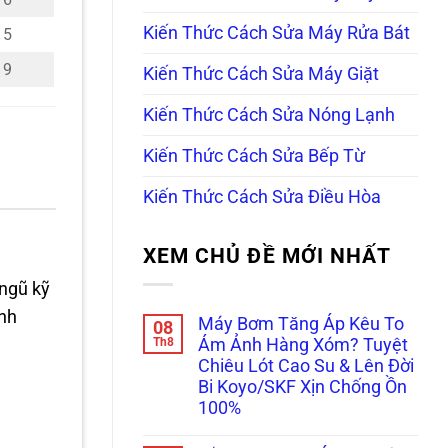
Kiến Thức Cách Sửa Máy Rửa Bát
5
9
Kiến Thức Cách Sửa Máy Giặt
Kiến Thức Cách Sửa Nóng Lạnh
Kiến Thức Cách Sửa Bếp Từ
Kiến Thức Cách Sửa Điều Hòa
XEM CHỦ ĐỀ MỚI NHẤT
 ngũ kỹ
anh
Máy Bơm Tăng Áp Kêu To
08
Th8
Ám Ảnh Hàng Xóm? Tuyệt
Chiêu Lót Cao Su & Lên Đời
Bi Koyo/SKF Xịn Chống Ồn
100%
Không
có