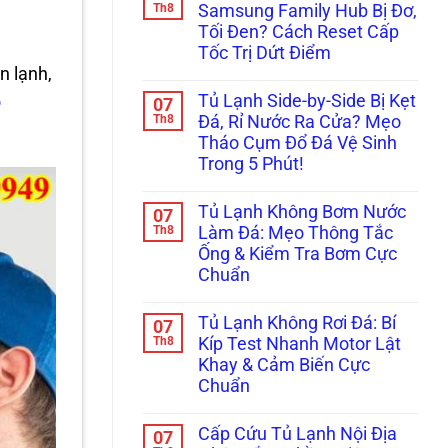
Lỗi
Réo
luận
Th8
Samsung Family Hub Bị Đơ,
Sấy
ở
To
Kính?
Tối Đen? Cách Reset Cấp
Cửa
Ở
Tủ
Ngăn
Tốc Trị Dứt Điểm
Side-
Đông
n lạnh,
By-
Không
Mềm?
Side
có
Bắt
Tủ Lạnh Side-by-Side Bị Kẹt
o
07
Bị
bình
Bệnh
Xệ,
luận
Th8
Kẹt
Đá, Rỉ Nước Ra Cửa? Mẹo
ở
Rỏ
Quạt
Tháo Cụm Đổ Đá Vệ Sinh
Màn
Nước
Dàn
Hình
Đọng
Lạnh
Trong 5 Phút!
Tủ
Sương?
Inverter
Lạnh
Không
Mẹo
Cực
Samsung
có
Căn
Chuẩn
Tủ Lạnh Không Bơm Nước
07
Family
bình
Chỉnh
Hub
luận
Th8
Bản
Làm Đá: Mẹo Thông Tắc
ở
Bị
Lề
Ống & Kiểm Tra Bơm Cực
Tủ
Đơ,
&
Lạnh
Tối
Gioăng
Chuẩn
Side-
Đen?
Cực
by-
Không
Cách
Chuẩn
Side
có
Reset
Tủ Lạnh Không Rơi Đá: Bí
07
Bị
bình
Cấp
Kẹt
luận
Th8
Tốc
Kíp Test Nhanh Motor Lật
ở
Đá,
Trị
Khay & Cảm Biến Cực
Tủ
Rỉ
Dứt
Lạnh
Nước
Điểm
Chuẩn
Không
Ra
Bơm
Không
Cửa?
Nước
có
Mẹo
Cấp Cứu Tủ Lạnh Nội Địa
07
Làm
bình
Tháo