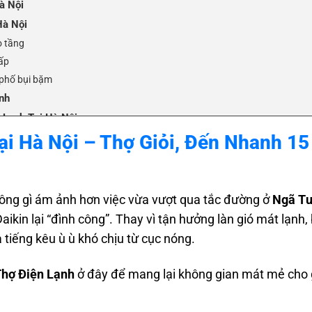
à Nội
Hà Nội
o tầng
ấp
 phố bụi bặm
nh
 Lạnh Tại Hà Nội
Tại Hà Nội – Thợ Giỏi, Đến Nhanh 15
hông gì ám ảnh hơn việc vừa vượt qua tắc đường ở
Ngã Tư
ikin lại “đình công”. Thay vì tận hưởng làn gió mát lạnh, 
à tiếng kêu ù ù khó chịu từ cục nóng.
Thợ Điện Lạnh
ở đây để mang lại không gian mát mẻ cho 