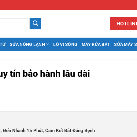
HOTLINE
 TỪ
SỬA NÓNG LẠNH
LÒ VI SÓNG
MÁY RỬA BÁT
SỬA MÁY 
uy tín bảo hành lâu dài
ỏi, Đến Nhanh 15 Phút, Cam Kết Bắt Đúng Bệnh