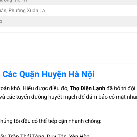
uân, Phường Xuân La.
o
 Các Quận Huyện Hà Nội
 toán khó. Hiểu được điều đó,
Thợ Điện Lạnh
đã bố trí đội
ành và các tuyến đường huyết mạch để đảm bảo có mặt nh
chúng tôi đều có thể tiếp cận nhanh chóng:
ấy, Trần Thái Tông, Duy Tân, Yên Hòa…