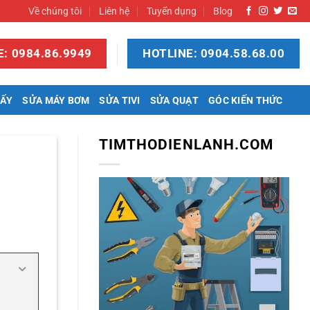
Về chúng tôi
Liên hệ
Tuyển dụng
Blog
: 0984.86.9949
HOTLINE: 0904.58.68.00
SẤY
SỬA MÁY BƠM
SỬA TIVI
SỬA QUẠT
GÓC KIẾN THỨC
TIMTHODIENLANH.COM