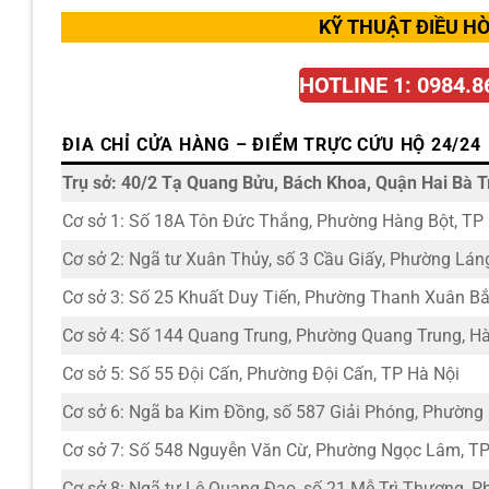
KỸ THUẬT ĐIỀU HÒ
HOTLINE 1: 0984.8
ĐIA CHỈ CỬA HÀNG – ĐIỂM TRỰC CỨU HỘ 24/24
Trụ sở: 40/2 Tạ Quang Bửu, Bách Khoa, Quận Hai Bà T
Cơ sở 1: Số 18A Tôn Đức Thắng, Phường Hàng Bột, TP
Cơ sở 2: Ngã tư Xuân Thủy, số 3 Cầu Giấy, Phường Lá
Cơ sở 3: Số 25 Khuất Duy Tiến, Phường Thanh Xuân Bắ
Cơ sở 4: Số 144 Quang Trung, Phường Quang Trung, Hà
Cơ sở 5: Số 55 Đội Cấn, Phường Đội Cấn, TP Hà Nội
Cơ sở 6: Ngã ba Kim Đồng, số 587 Giải Phóng, Phường
Cơ sở 7: Số 548 Nguyễn Văn Cừ, Phường Ngọc Lâm, TP
Cơ sở 8: Ngã tư Lê Quang Đạo, số 21 Mễ Trì Thượng, P