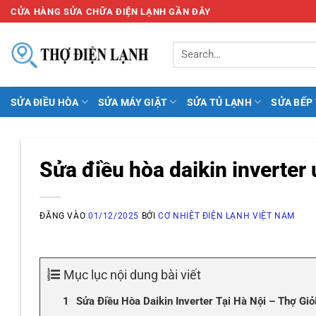
Bỏ
CỬA HÀNG SỬA CHỮA ĐIỆN LẠNH GẦN ĐÂY
qua
nội
dung
SỬA ĐIỀU HÒA
SỬA MÁY GIẶT
SỬA TỦ LẠNH
SỬA BẾP
Sửa điều hòa daikin inverter 
ĐĂNG VÀO
01/12/2025
BỞI
CƠ NHIỆT ĐIỆN LẠNH VIỆT NAM
Mục lục nội dung bài viết
Sửa Điều Hòa Daikin Inverter Tại Hà Nội – Thợ Gi