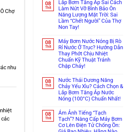
Lắp Bơm Tăng Áp Sai Cách
08
bình
luận
Th8
Làm Nứt Vỡ Bình Bảo Ôn
 Ô Chợ
ở
Năng Lượng Mặt Trời: Sai
Máy
Bơm
Lầm “Chết Người” Của Thợ
Tăng
Non Tay!
Áp
Kêu
Không
To
có
Ám
Máy Bơm Nước Nóng Bị Rò
08
bình
Ảnh
luận
Th8
Rỉ Nước Ở Trục? Hướng Dẫn
Hàng
ở
Xóm?
Thay Phớt Chịu Nhiệt
Lắp
Tuyệt
Bơm
Chuẩn Kỹ Thuật Tránh
Chiêu
Tăng
Lót
Chập Cháy!
Áp
 các nhu
Cao
Sai
Không
Su
Cách
có
&
Làm
Nước Thái Dương Năng
08
bình
Lên
Nứt
luận
Th8
Đời
Chảy Yếu Xìu? Cách Chọn &
Vỡ
ở
Bi
Bình
Lắp Bơm Tăng Áp Nước
Máy
Koyo/SKF
Bảo
Bơm
Xịn
Nóng (100°C) Chuẩn Nhất!
Ôn
Nước
Chống
Năng
Nóng
Không
Ồn
Lượng
Bị
có
 nhiệt
100%
Mặt
Ám Ảnh Tiếng “Tạch
08
Rò
bình
Trời:
Rỉ
luận
n các
Th8
Tạch”? Nâng Cấp Máy Bơm
Sai
ở
Nước
Lầm
Cơ Lên Điện Tử Chống Ồn:
Nước
Ở
“Chết
Thái
Trục?
Giá Bao Nhiêu, Hãng Nào