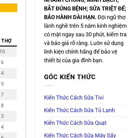
NHANH CHÓNG; MINH BẠCH;
BẮT ĐÚNG BỆNH; SỬA TRIỆT ĐỂ;
BẢO HÀNH DÀI HẠN.
Đội ngũ thợ
lành nghề trên 5 năm kinh nghiệm
có mặt ngay sau 30 phút, kiểm tra
 THỢ
và báo giá rõ ràng. Luôn sử dụng
10
linh kiện chính hãng để bảo vệ
thiết bị của gia đình bạn.
6
4
GÓC KIẾN THỨC
5
7
Kiến Thức Cách Sửa Tivi
8
Kiến Thức Cách Sửa Tủ Lạnh
3
Kiến Thức Cách Sửa Quạt
4
Kiến Thức Cách Sửa Máy Sấy
6