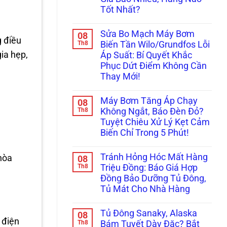
Người”
Dương
Hướng
Của
Tốt Nhất?
Năng
Dẫn
Thợ
Chảy
Thay
Không
Non
Yếu
Phớt
có
Tay!
Xìu?
Chịu
Sửa Bo Mạch Máy Bơm
08
bình
Cách
g điều
Nhiệt
luận
Th8
Biến Tần Wilo/Grundfos Lỗi
Chọn
Chuẩn
ở
&
gia hẹp,
Kỹ
Áp Suất: Bí Quyết Khắc
Ám
Lắp
Thuật
Ảnh
Phục Dứt Điểm Không Cần
Bơm
Tránh
Tiếng
Tăng
Chập
Thay Mới!
“Tạch
Áp
Cháy!
Tạch”?
Không
Nước
Nâng
có
Nóng
Cấp
Máy Bơm Tăng Áp Chạy
08
bình
(100°C)
Máy
luận
Th8
Chuẩn
Không Ngắt, Báo Đèn Đỏ?
Bơm
ở
Nhất!
Cơ
Tuyệt Chiêu Xử Lý Kẹt Cảm
Sửa
Lên
Bo
Biến Chỉ Trong 5 Phút!
Điện
Mạch
Tử
Máy
Không
Chống
Bơm
có
Ồn:
Tránh Hỏng Hóc Mất Hàng
 hòa
08
Biến
bình
Giá
Tần
luận
Th8
Triệu Đồng: Báo Giá Hợp
Bao
ở
Wilo/Grundfos
Nhiêu,
Đồng Bảo Dưỡng Tủ Đông,
Máy
Lỗi
Hãng
Bơm
Áp
Tủ Mát Cho Nhà Hàng
Nào
Tăng
Suất:
Tốt
Áp
Không
Bí
Nhất?
Chạy
có
Quyết
Tủ Đông Sanaky, Alaska
08
Không
bình
Khắc
 điện
Ngắt,
luận
Th8
Phục
Bám Tuyết Dày Đặc? Bắt