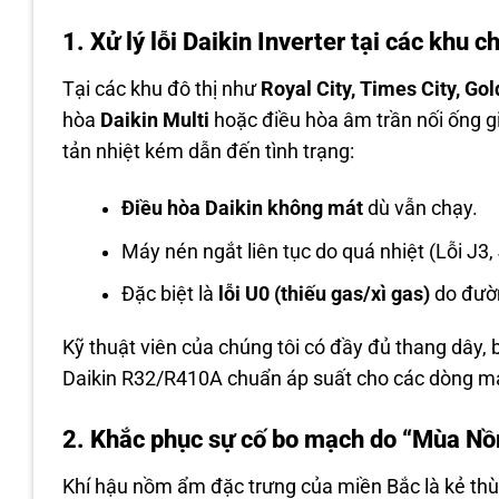
1. Xử lý lỗi Daikin Inverter tại các khu 
Tại các khu đô thị như
Royal City, Times City, Go
hòa
Daikin Multi
hoặc điều hòa âm trần nối ống gió
tản nhiệt kém dẫn đến tình trạng:
Điều hòa Daikin không mát
dù vẫn chạy.
Máy nén ngắt liên tục do quá nhiệt (Lỗi J3, 
Đặc biệt là
lỗi U0 (thiếu gas/xì gas)
do đườn
Kỹ thuật viên của chúng tôi có đầy đủ thang dây, 
Daikin R32/R410A chuẩn áp suất cho các dòng má
2. Khắc phục sự cố bo mạch do “Mùa N
Khí hậu nồm ẩm đặc trưng của miền Bắc là kẻ thù 