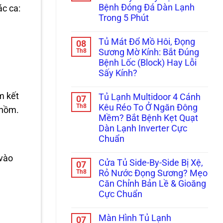
ở
Báo
Dứt
Bệnh Đóng Đá Dàn Lạnh
ác ca:
Tránh
Đèn
Điểm
Hỏng
Đỏ?
Không
Trong 5 Phút
Hóc
Tuyệt
Cần
Mất
Không
Chiêu
Thay
Hàng
có
Xử
Mới!
Tủ Mát Đổ Mồ Hôi, Đọng
08
Triệu
bình
Lý
Đồng:
luận
Th8
Kẹt
Sương Mờ Kính: Bắt Đúng
ở
Báo
Cảm
Bệnh Lốc (Block) Hay Lỗi
Tủ
Giá
Biến
Đông
Hợp
Chỉ
Sấy Kính?
Sanaky,
Đồng
Trong
Alaska
Không
Bảo
5
Bám
có
Dưỡng
Phút!
m kết
Tủ Lạnh Multidoor 4 Cánh
07
Tuyết
bình
Tủ
Dày
luận
Th8
Đông,
Kêu Réo To Ở Ngăn Đông
 nồm.
ở
Đặc?
Tủ
Mềm? Bắt Bệnh Kẹt Quạt
Tủ
Bắt
Mát
Mát
Bệnh
Cho
Dàn Lạnh Inverter Cực
Đổ
Đóng
Nhà
Chuẩn
Mồ
Đá
Hàng
Hôi,
Dàn
Không
Đọng
Lạnh
 vào
có
Sương
Trong
Cửa Tủ Side-By-Side Bị Xệ,
07
bình
Mờ
5
luận
Th8
Rỏ Nước Đọng Sương? Mẹo
Kính:
Phút
ở
Bắt
Căn Chỉnh Bản Lề & Gioăng
Tủ
Đúng
Lạnh
Cực Chuẩn
Bệnh
Multidoor
Lốc
4
Không
(Block)
Cánh
có
Hay
Màn Hình Tủ Lạnh
07
Kêu
bình