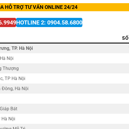
A HỖ TRỢ TƯ VẤN ONLINE 24/24
6.9949
HOTLINE 2: 0904.58.6800
SỐ
rưng, TP. Hà Nội
 Hà Nội
ng Thượng
c, TP Hà Nội
 Đông, Hà Nội
 Giáp Bát
 Hà Nội
hường Mễ Trì