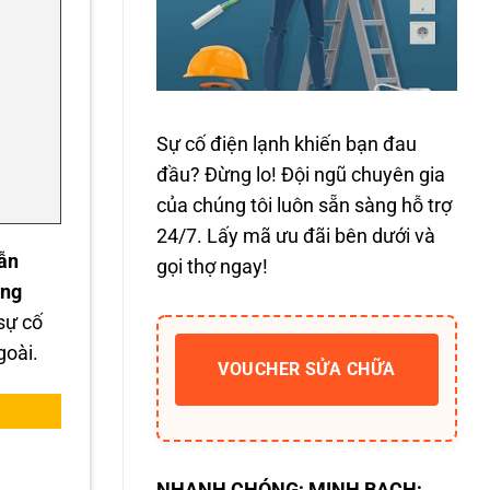
Sự cố điện lạnh khiến bạn đau
đầu? Đừng lo! Đội ngũ chuyên gia
của chúng tôi luôn sẵn sàng hỗ trợ
24/7. Lấy mã ưu đãi bên dưới và
ẫn
gọi thợ ngay!
ạng
sự cố
goài.
VOUCHER SỬA CHỮA