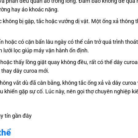
 và phân đều quần áo trong lồng. Đảm bảo không để quá 
iường hay áo khoác nặng.
 không bị gập, tắc hoặc vướng dị vật. Một ống xả thông 
bẩn hoặc có cặn bẩn lâu ngày có thể cản trở quá trình thoá
 lưới lọc giúp máy vận hành ổn định.
 hoặc thấy lồng giặt quay không đều, rất có thể dây curoa
 thay dây curoa mới.
hông vắt dù đã cân bằng, không tắc ống xả và dây curoa 
u khiển gặp sự cố. Lúc này, nên gọi thợ chuyên nghiệp ki
y tín gần đây
thể