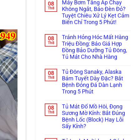
Máy Bơm Tăng Áp Chạy
08
bình
luận
Th8
Không Ngắt, Báo Đèn Đỏ?
ở
Tuyệt Chiêu Xử Lý Kẹt Cảm
Sửa
Bo
Biến Chỉ Trong 5 Phút!
Mạch
Máy
Không
Bơm
có
Tránh Hỏng Hóc Mất Hàng
08
Biến
bình
Tần
luận
Th8
Triệu Đồng: Báo Giá Hợp
ở
Wilo/Grundfos
Đồng Bảo Dưỡng Tủ Đông,
Máy
Lỗi
Bơm
Áp
Tủ Mát Cho Nhà Hàng
Tăng
Suất:
Áp
Không
Bí
Chạy
có
Quyết
Tủ Đông Sanaky, Alaska
08
Không
bình
Khắc
Ngắt,
luận
Th8
Phục
Bám Tuyết Dày Đặc? Bắt
ở
Báo
Dứt
Bệnh Đóng Đá Dàn Lạnh
Tránh
Đèn
Điểm
Hỏng
Đỏ?
Không
Trong 5 Phút
Hóc
Tuyệt
Cần
Mất
Không
Chiêu
Thay
Hàng
có
Xử
Mới!
Tủ Mát Đổ Mồ Hôi, Đọng
08
Triệu
bình
Lý
Đồng:
luận
Th8
Kẹt
Sương Mờ Kính: Bắt Đúng
ở
Báo
Cảm
Bệnh Lốc (Block) Hay Lỗi
Tủ
Giá
Biến
Đông
Hợp
Chỉ
Sấy Kính?
Sanaky,
Đồng
Trong
Alaska
Không
Bảo
5
Bám
có
Dưỡng
Phút!