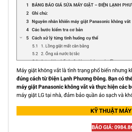
BẢNG BÁO GIÁ SỬA MÁY GIẶT – ĐIỆN LẠNH PH
Ghi chú:
Nguyên nhân khiến máy giặt Panasonic không vắt
Các bước kiểm tra cơ bản
Cách xử lý từng tình huống cụ thể
1. Lồng giặt mất cân bằng
2. Ống xả nước bị tắc
3. Lưới lọc bẩn hoặc khay chứa nước đầy
4. Dây curoa trùng hoặc hư hỏng
Máy giặt không vắt là tình trạng phổ biến nhưng
5. Mô tơ hoặc bảng điều khiển gặp sự cố
đúng cách từ Điện Lạnh Phương Đông. Bạn có th
Lời khuyên để máy giặt luôn vắt tốt
máy giặt Panasonic không vắt và thực hiện các b
Điện Lạnh Phương Đông dịch vụ thay lắp sửa Máy Gi
máy giặt LG tại nhà, đảm bảo quần áo sạch và khô
THÔNG TIN LIÊN HỆ VỚI CHÚNG TÔI:
🚨 Máy Giặt Hỏng? Khắc Phục Nhanh Chóng Cùng
KỸ THUẬT MÁY 
BÁO GIÁ: 0984.8