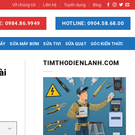
Về chúng tôi
Liên hệ
Tuyển dụng
Blog
: 0984.86.9949
HOTLINE: 0904.58.68.00
SẤY
SỬA MÁY BƠM
SỬA TIVI
SỬA QUẠT
GÓC KIẾN THỨC
TIMTHODIENLANH.COM
ài