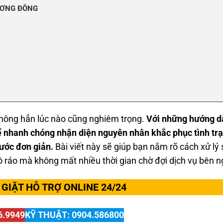
ƯƠNG ĐÔNG
 không hẳn lúc nào cũng nghiêm trọng.
Với những hướng d
ể nhanh chóng nhận diện nguyên nhân khắc phục tình tr
ước đơn giản.
Bài viết này sẽ giúp bạn nắm rõ cách xử lý 
ặt uy tín giá rẻ nhất 24/7
 ráo mà không mất nhiều thời gian chờ đợi dịch vụ bên n
 Chuyên Gia!
GIẶT HỖ TRỢ ONLINE 24/24
6.9949
KỸ THUẬT: 0904.586800