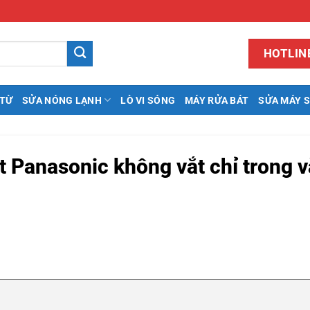
HOTLINE
 TỪ
SỬA NÓNG LẠNH
LÒ VI SÓNG
MÁY RỬA BÁT
SỬA MÁY 
t Panasonic không vắt chỉ trong v