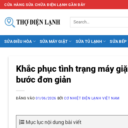
Bỏ
CỬA HÀNG SỬA CHỮA ĐIỆN LẠNH GẦN ĐÂY
qua
nội
dung
SỬA ĐIỀU HÒA
SỬA MÁY GIẶT
SỬA TỦ LẠNH
SỬA BẾP
Khắc phục tình trạng máy giặ
bước đơn giản
ĐĂNG VÀO
01/06/2026
BỞI
CƠ NHIỆT ĐIỆN LẠNH VIỆT NAM
Mục lục nội dung bài viết