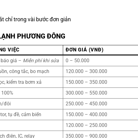
t chỉ trong vài bước đơn giản
N LẠNH PHƯƠNG ĐÔNG
NG VIỆC
ĐƠN GIÁ (VNĐ)
, báo giá –
Miễn phí khi sửa
0 – 50.000
uồn, công tắc, bo mạch
120.000 – 300.000
lọc, kiểm tra bơm xả
150.000 – 350.000
i 100%
300.000 – 550.000
n/đôi
250.000 – 450.000
tor, tụ đề, cảm biến
150.000 – 400.000
120.000 – 250.000
ch điện, IC, relay
350.000 – 900.000