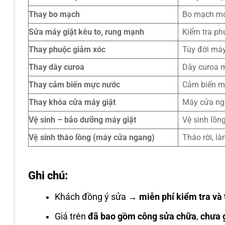
Thay bo mạch
Bo mạch mớ
Sửa máy giặt kêu to, rung mạnh
Kiểm tra ph
Thay phuộc giảm xóc
Tùy đời má
Thay dây curoa
Dây curoa 
Thay cảm biến mực nước
Cảm biến m
Thay khóa cửa máy giặt
Máy cửa ng
Vệ sinh – bảo dưỡng máy giặt
Vệ sinh lồn
Vệ sinh tháo lồng (máy cửa ngang)
Tháo rời, l
Ghi chú:
Khách đồng ý sửa →
miễn phí kiểm tra và 
Giá trên
đã bao gồm công sửa chữa
,
chưa 