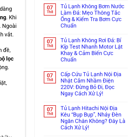
Samsung
có
Căn
Chuẩn
Tủ Lạnh Không Bơm Nước
07
Family
bình
Chỉnh
 dàng
Hub
luận
Th8
Bản
Làm Đá: Mẹo Thông Tắc
ở
Bị
Lề
ằng
. Khi
Ống & Kiểm Tra Bơm Cực
Tủ
Đơ,
&
Lạnh
Tối
Gioăng
Chuẩn
. Ngoài
Side-
Đen?
Cực
by-
Không
Cách
Chuẩn
h vắt.
Side
có
Reset
Tủ Lạnh Không Rơi Đá: Bí
07
Bị
bình
Cấp
Kẹt
luận
Th8
Tốc
Kíp Test Nhanh Motor Lật
n đề,
ở
Đá,
Trị
Khay & Cảm Biến Cực
Tủ
Rỉ
Dứt
bộ lọc
Lạnh
Nước
Điểm
Chuẩn
Không
Ra
ộng.
Bơm
Không
Cửa?
Nước
có
Mẹo
Cấp Cứu Tủ Lạnh Nội Địa
07
Làm
bình
Tháo
Đá:
luận
Th8
Cụm
Nhật Cắm Nhầm Điện
ặt,
ở
Mẹo
Đổ
220V: Đừng Bỏ Đi, Đọc
Tủ
Thông
Đá
Lạnh
Tắc
Vệ
Ngay Cách Xử Lý!
Không
Ống
Sinh
Rơi
Không
&
Trong
Đá:
có
Kiểm
5
Tủ Lạnh Hitachi Nội Địa
07
Bí
bình
Tra
Phút!
Kíp
luận
Th8
Bơm
Kêu “Bụp Bụp”, Nháy Đèn
ở
Test
Cực
Ngăn Chân Không? Đây Là
Cấp
Nhanh
Chuẩn
Cứu
Motor
Cách Xử Lý!
Tủ
Lật
Lạnh
Không
Khay