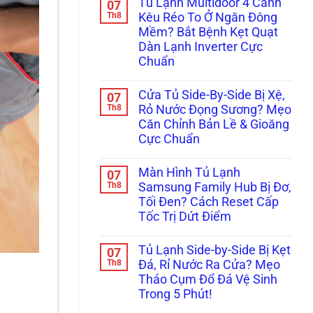
Tủ Lạnh Multidoor 4 Cánh
07
Tuyết
bình
Tủ
Dày
luận
Th8
Đông,
Kêu Réo To Ở Ngăn Đông
ở
Đặc?
Tủ
Mềm? Bắt Bệnh Kẹt Quạt
Tủ
Bắt
Mát
Mát
Bệnh
Cho
Dàn Lạnh Inverter Cực
Đổ
Đóng
Nhà
Chuẩn
Mồ
Đá
Hàng
Hôi,
Dàn
Không
Đọng
Lạnh
có
Sương
Trong
Cửa Tủ Side-By-Side Bị Xệ,
07
bình
Mờ
5
luận
Th8
Rỏ Nước Đọng Sương? Mẹo
Kính:
Phút
ở
Bắt
Căn Chỉnh Bản Lề & Gioăng
Tủ
Đúng
Lạnh
Cực Chuẩn
Bệnh
Multidoor
Lốc
4
Không
(Block)
Cánh
có
Hay
Màn Hình Tủ Lạnh
07
Kêu
bình
Lỗi
Réo
luận
Th8
Samsung Family Hub Bị Đơ,
Sấy
ở
To
Kính?
Tối Đen? Cách Reset Cấp
Cửa
Ở
Tủ
Ngăn
Tốc Trị Dứt Điểm
Side-
Đông
By-
Không
Mềm?
Side
có
Bắt
Tủ Lạnh Side-by-Side Bị Kẹt
07
Bị
bình
Bệnh
Xệ,
luận
Th8
Kẹt
Đá, Rỉ Nước Ra Cửa? Mẹo
ở
Rỏ
Quạt
Tháo Cụm Đổ Đá Vệ Sinh
Màn
Nước
Dàn
Hình
Đọng
Lạnh
Trong 5 Phút!
Tủ
Sương?
Inverter
Lạnh
Không
Mẹo
Cực