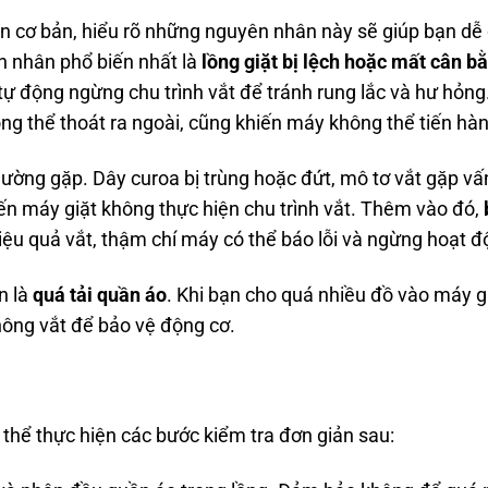
n cơ bản, hiểu rõ những nguyên nhân này sẽ giúp bạn dễ
n nhân phổ biến nhất là
lồng giặt bị lệch hoặc mất cân b
tự động ngừng chu trình vắt để tránh rung lắc và hư hỏng
ông thể thoát ra ngoài, cũng khiến máy không thể tiến hàn
ường gặp. Dây curoa bị trùng hoặc đứt, mô tơ vắt gặp vấ
iến máy giặt không thực hiện chu trình vắt. Thêm vào đó,
ệu quả vắt, thậm chí máy có thể báo lỗi và ngừng hoạt đ
n là
quá tải quần áo
. Khi bạn cho quá nhiều đồ vào máy gi
hông vắt để bảo vệ động cơ.
 thể thực hiện các bước kiểm tra đơn giản sau: