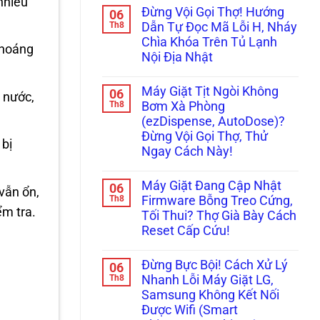
nhiều
Nội
có
&
Đừng Vội Gọi Thợ! Hướng
06
Địa
bình
Cảm
Nhật
luận
Th8
Biến
Dẫn Tự Đọc Mã Lỗi H, Nháy
ở
Cắm
Cực
Chìa Khóa Trên Tủ Lạnh
Tủ
Nhầm
Chuẩn
thoáng
Lạnh
Điện
Nội Địa Nhật
Hitachi
220V:
Nội
Không
Đừng
Địa
có
Bỏ
Máy Giặt Tịt Ngòi Không
06
Kêu
bình
Đi,
t nước,
“Bụp
luận
Th8
Đọc
Bơm Xà Phòng
ở
Bụp”,
Ngay
(ezDispense, AutoDose)?
Đừng
Nháy
Cách
Vội
Đèn
Xử
Đừng Vội Gọi Thợ, Thử
 bị
Gọi
Ngăn
Lý!
Ngay Cách Này!
Thợ!
Chân
Hướng
Không?
Không
Dẫn
Đây
có
Tự
Là
Máy Giặt Đang Cập Nhật
06
bình
vẫn ổn,
Đọc
Cách
luận
Th8
Firmware Bỗng Treo Cứng,
Mã
Xử
ở
ểm tra.
Lỗi
Lý!
Tối Thui? Thợ Già Bày Cách
Máy
H,
Giặt
Reset Cấp Cứu!
Nháy
Tịt
Chìa
Ngòi
Không
Khóa
Không
có
Trên
Đừng Bực Bội! Cách Xử Lý
06
Bơm
bình
Tủ
Xà
luận
Th8
Nhanh Lỗi Máy Giặt LG,
Lạnh
ở
Phòng
Nội
Samsung Không Kết Nối
Máy
(ezDispense,
Địa
Giặt
AutoDose)?
Được Wifi (Smart
Nhật
Đang
Đừng