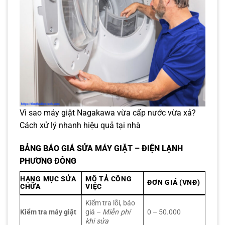
Vì sao máy giặt Nagakawa vừa cấp nước vừa xả?
Cách xử lý nhanh hiệu quả tại nhà
BẢNG BÁO GIÁ SỬA MÁY GIẶT – ĐIỆN LẠNH
PHƯƠNG ĐÔNG
HẠNG MỤC SỬA
MÔ TẢ CÔNG
ĐƠN GIÁ (VNĐ)
CHỮA
VIỆC
Kiểm tra lỗi, báo
Kiểm tra máy giặt
giá –
Miễn phí
0 – 50.000
khi sửa