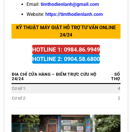
Email:
timthodienlanh@gmail.com
Website:
https://timthodienlanh.com
KỸ THUẬT MÁY GIẶT HỖ TRỢ TƯ VẤN ONLINE
24/24
HOTLINE 1: 0984.86.9949
HOTLINE 2: 0904.58.6800
ĐIA CHỈ CỬA HÀNG – ĐIỂM TRỰC CỨU HỘ
SỐ
24/24
THỢ
Cơ sở 1:
4
Cơ sở 2:
2