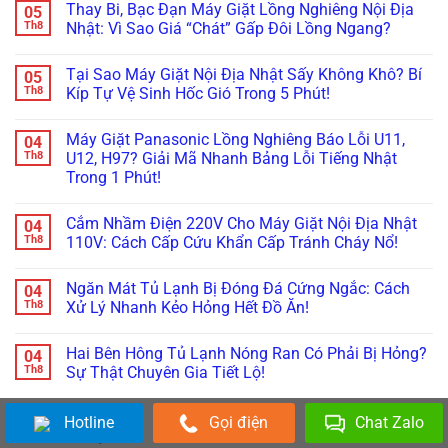
Âu!
Dây
Thay Bi, Bạc Đạn Máy Giặt Lồng Nghiêng Nội Địa
05
(Heatpump):
Sấy
bình
Curoa
Hướng
2
luận
Th8
Nhật: Vì Sao Giá “Chát” Gấp Đôi Lồng Ngang?
&
Dẫn
Trong
ở
Hỏng
Tự
1
Phân
Không
Bánh
Vệ
Sấy
Biệt
có
Tỳ!
Tại Sao Máy Giặt Nội Địa Nhật Sấy Không Khô? Bí
05
Sinh
Không
Máy
bình
Bơm
Khô,
Sấy
luận
Th8
Kíp Tự Vệ Sinh Hốc Gió Trong 5 Phút!
Nước
Bốc
Thông
ở
Ngưng
Mùi
Hơi,
Thay
Không
Chuẩn
Khét:
Ngưng
Bi,
có
Máy Giặt Panasonic Lồng Nghiêng Báo Lỗi U11,
04
100%
“Bắt
Tụ
Bạc
bình
Bệnh”
Và
Đạn
luận
Th8
U12, H97? Giải Mã Nhanh Bảng Lỗi Tiếng Nhật
Trở
Bơm
Máy
ở
Trong 1 Phút!
Sấy
Nhiệt:
Giặt
Tại
Tránh
“Ông
Lồng
Sao
Không
Hiểm
Trùm”
Nghiêng
Máy
có
Họa
Nào
Nội
Giặt
Cắm Nhầm Điện 220V Cho Máy Giặt Nội Địa Nhật
04
bình
Cháy
Hay
Địa
Nội
luận
Th8
110V: Cách Cấp Cứu Khẩn Cấp Tránh Cháy Nổ!
Nổ!
Hỏng
Nhật:
Địa
ở
Vặt
Vì
Nhật
Máy
Không
Nhất?
Sao
Sấy
Giặt
có
Giá
Không
Ngăn Mát Tủ Lạnh Bị Đóng Đá Cứng Ngắc: Cách
04
Panasonic
bình
“Chát”
Khô?
Lồng
luận
Th8
Xử Lý Nhanh Kẻo Hỏng Hết Đồ Ăn!
Gấp
Bí
Nghiêng
ở
Đôi
Kíp
Báo
Cắm
Không
Lồng
Tự
Lỗi
Nhầm
có
Ngang?
Vệ
Hai Bên Hông Tủ Lạnh Nóng Ran Có Phải Bị Hỏng?
04
U11,
Điện
bình
Sinh
U12,
220V
luận
Th8
Sự Thật Chuyên Gia Tiết Lộ!
Hốc
H97?
Cho
ở
Gió
Giải
Máy
Ngăn
Không
Trong
Mã
Giặt
Mát
có
5
Nhanh
Nội
Tủ
Hotline
Gọi điện
Chat Zalo
bình
Phút!
DANH MỤC
Bảng
Địa
Lạnh
luận
Lỗi
Nhật
Bị
ở