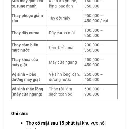
Sửa máy giặt kêu
Kiểm tra phuộc,
150.000 –
to, rung mạnh
lồng, bạc đạn
350.000
Thay phuộc giảm
250.000 –
Tùy đời máy
xóc
450.000 / cái
100.000 –
Thay dây curoa
Dây curoa mới
250.000
Thay cảm biến
200.000 –
Cảm biến mới
mực nước
350.000
Thay khóa cửa
250.000 –
Máy cửa ngang
máy giặt
450.000
Vệ sinh – bảo
Vệ sinh lồng, cặn,
250.000 –
dưỡng máy giặt
đường nước
450.000
Vệ sinh tháo lồng
Tháo rời, làm
600.000 –
(máy cửa ngang)
sạch toàn bộ
900.000
Ghi chú:
Thợ
có mặt sau 15 phút
tại khu vực nội