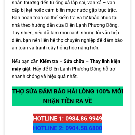
nhân thường đến từ ống xả lắp sai, van xả – van
cấp bị kẹt hoặc cảm biến mực nước gặp trục trặc.
Bạn hoàn toàn có thể kiểm tra và tự khắc phục tại
nhà theo hướng dẫn của Điện Lạnh Phương Đông.
Tuy nhiên, nếu đã làm mọi cách nhưng lỗi vẫn tiếp
diễn, bạn nên liên hệ thợ chuyên nghiệp để đảm bảo
an toàn và tránh gây hỏng hóc nặng hơn.
Nếu bạn cần
Kiểm tra – Sửa chữa – Thay linh kiện
máy giặt
. Hãy để Điện Lạnh Phương Đông hỗ trợ
nhanh chóng và hiệu quả nhất.
THỢ SỬA ĐẢM BẢO HÀI LÒNG 100% MỚI
NHẬN TIỀN RA VỀ
HOTLINE 1: 0984.86.9949
HOTLINE 2: 0904.58.6800