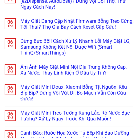
Th8
(ezDispense, AutoDose)? Đừng Vội Gọi Thợ, Thử
ở
Ngay Cách Này!
Đừng
Vội
Không
Gọi
có
Thợ!
Máy Giặt Đang Cập Nhật Firmware Bỗng Treo Cứng,
06
bình
Hướng
luận
Th8
Tối Thui? Thợ Già Bày Cách Reset Cấp Cứu!
Dẫn
ở
Tự
Máy
Không
Đọc
Giặt
có
Mã
Đừng Bực Bội! Cách Xử Lý Nhanh Lỗi Máy Giặt LG,
06
Tịt
bình
Lỗi
Ngòi
luận
Th8
Samsung Không Kết Nối Được Wifi (Smart
H,
Không
ở
Nháy
ThinQ/SmartThings)
Bơm
Máy
Chìa
Xà
Giặt
Khóa
Không
Phòng
Đang
Trên
có
(ezDispense,
Cập
Ám Ảnh Máy Giặt Mini Nội Địa Trung Không Cấp,
06
Tủ
bình
AutoDose)?
Nhật
Lạnh
luận
Th8
Xả Nước: Thay Linh Kiện Ở Đâu Uy Tín?
Đừng
Firmware
ở
Nội
Vội
Bỗng
Đừng
Địa
Không
Gọi
Treo
Bực
Nhật
có
Thợ,
Cứng,
Máy Giặt Mini Doux, Xiaomi Bỗng Tịt Nguồn, Kêu
06
Bội!
bình
Thử
Tối
Cách
luận
Th8
Bíp Bíp? Đừng Vội Vứt Đi, Bo Mạch Vẫn Còn Cứu
Ngay
Thui?
Xử
ở
Cách
Thợ
Được!
Lý
Ám
Này!
Già
Nhanh
Ảnh
Bày
Không
Lỗi
Máy
Cách
có
Máy
Giặt
Máy Giặt Mini Treo Tường Rung Lắc, Rò Nước Bục
06
Reset
bình
Giặt
Mini
Cấp
luận
Th8
Tường? Xử Lý Ngay Trước Khi Quá Muộn!
LG,
Nội
ở
Cứu!
Samsung
Địa
Máy
Không
Không
Trung
Giặt
có
Kết
Không
Cảnh Báo: Rước Họa Xước Tủ Bếp Khi Bảo Dưỡng
06
Mini
bình
Nối
Cấp,
Doux,
luận
Th8