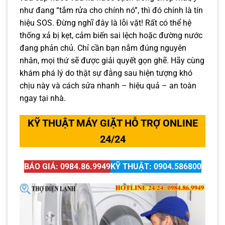
như đang “tắm rửa cho chính nó”, thì đó chính là tín
hiệu SOS. Đừng nghĩ đây là lỗi vặt! Rất có thể hệ
thống xả bị kẹt, cảm biến sai lệch hoặc đường nước
đang phản chủ. Chỉ cần bạn nắm đúng nguyên
nhân, mọi thứ sẽ được giải quyết gọn ghẽ. Hãy cùng
khám phá lý do thật sự đằng sau hiện tượng khó
chịu này và cách sửa nhanh – hiệu quả – an toàn
ngay tại nhà.
KỸ THUẬT MÁY GIẶT HỖ TRỢ ONLINE
24/24
BÁO GIÁ: 0984.86.9949
KỸ THUẬT: 0904.586800