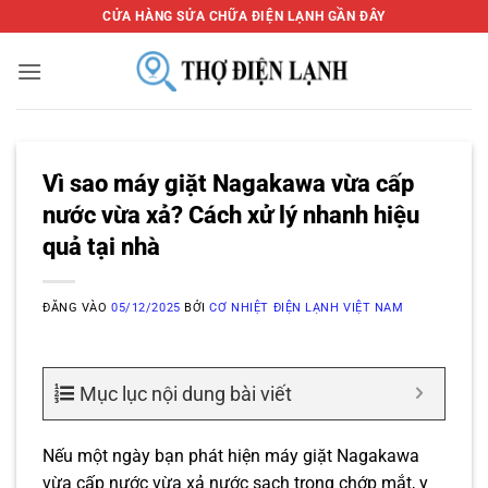
Bỏ
CỬA HÀNG SỬA CHỮA ĐIỆN LẠNH GẦN ĐÂY
qua
nội
dung
Vì sao máy giặt Nagakawa vừa cấp
nước vừa xả? Cách xử lý nhanh hiệu
quả tại nhà
ĐĂNG VÀO
05/12/2025
BỞI
CƠ NHIỆT ĐIỆN LẠNH VIỆT NAM
Mục lục nội dung bài viết
Nếu một ngày bạn phát hiện máy giặt Nagakawa
vừa cấp nước vừa xả nước sạch trong chớp mắt, y