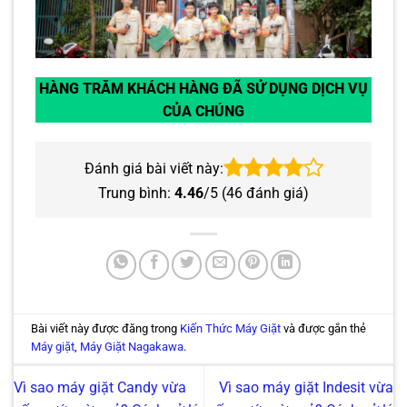
HÀNG TRĂM KHÁCH HÀNG ĐÃ SỬ DỤNG DỊCH VỤ
CỦA CHÚNG
Đánh giá bài viết này:
Trung bình:
4.46
/5 (
46
đánh giá)
Bài viết này được đăng trong
Kiến Thức Máy Giặt
và được gắn thẻ
Máy giặt
,
Máy Giặt Nagakawa
.
Vì sao máy giặt Candy vừa
Vì sao máy giặt Indesit vừa