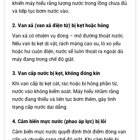
khiến máy hiểu rằng lượng nước trong lồng chưa đủ
và tiếp tục bơm nước vào.
2. Van xả (van xả điện từ) bị kẹt hoặc hỏng
Van xả có nhiệm vụ đóng – mở đường thoát nước.
Nếu van bị kẹt dị vật, rách màng cao su, lò xo yếu
hoặc hư cuộn điện, nước sẽ luôn thoát ra ngoài dù
máy đang trong chế độ giặt.
3. Van cấp nước bị kẹt, không đóng kín
Khi van cấp bị kẹt cát, rác hoặc bị hỏng phần từ,
nước vào không kiểm soát. Máy hiểu nhầm rằng
nước đang thiếu và liên tục bơm thêm, gây tình
trạng cấp nước dai dẳng.
4. Cảm biến mực nước (phao áp lực) bị lỗi
Cảm biến mực nước quyết định thời điểm đóng van
cấp và chuyển sang chế độ giặt. Khi cảm biến bị