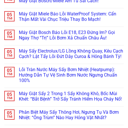
Máy Giặt Bosch/Miele Âm Tủ Sai Cách!
Được
Xả
Xiaomi
ở
Wifi
Nước:
Bỗng
Máy
Không
(Smart
Thay
Tịt
Giặt
có
ThinQ/SmartThings)
Linh
Máy Giặt Miele Báo Lỗi WaterProof System: Cẩn
05
Nguồn,
Mini
bình
Kiện
Kêu
Treo
luận
Th8
Thận Mất Vài Chục Triệu Thay Bo Mạch!
Ở
Bíp
Tường
ở
Đâu
Bíp?
Rung
Cảnh
Không
Uy
Đừng
Lắc,
Báo:
có
Tín?
Máy Giặt Bosch Báo Lỗi E18, E23 Đứng Im? Gọi
05
Vội
Rò
Rước
bình
Vứt
Nước
Họa
luận
Th8
Ngay Thợ “Trị” Lỗi Bơm Xả Chuẩn Châu Âu!
Đi,
Bục
Xước
ở
Bo
Tường?
Tủ
Máy
Không
Mạch
Xử
Bếp
Giặt
có
Máy Sấy Electrolux/LG Lồng Không Quay, Kêu Cạch
05
Vẫn
Lý
Khi
Miele
bình
Còn
Ngay
Bảo
Báo
luận
Th8
Cạch? Lật Tẩy Lỗi Đứt Dây Curoa & Hỏng Bánh Tỳ!
Cứu
Trước
Dưỡng
Lỗi
ở
Được!
Khi
Máy
WaterProof
Máy
Không
Quá
Giặt
System:
Giặt
có
Lỗi Tràn Nước Máy Sấy Bơm Nhiệt (Heatpump):
05
Muộn!
Bosch/Miele
Cẩn
Bosch
bình
Âm
Thận
Báo
luận
Th8
Hướng Dẫn Tự Vệ Sinh Bơm Nước Ngưng Chuẩn
Tủ
Mất
Lỗi
ở
100%
Sai
Vài
E18,
Máy
Cách!
Chục
E23
Sấy
Không
Triệu
Đứng
Electrolux/LG
có
Thay
Im?
Lồng
Máy Giặt Sấy 2 Trong 1 Sấy Không Khô, Bốc Mùi
05
bình
Bo
Gọi
Không
luận
Th8
Khét: “Bắt Bệnh” Trở Sấy Tránh Hiểm Họa Cháy Nổ!
Mạch!
Ngay
Quay,
ở
Thợ
Kêu
Lỗi
Không
“Trị”
Cạch
Tràn
có
Lỗi
Cạch?
Phân Biệt Máy Sấy Thông Hơi, Ngưng Tụ Và Bơm
05
Nước
bình
Bơm
Lật
Máy
luận
Th8
Nhiệt: “Ông Trùm” Nào Hay Hỏng Vặt Nhất?
Xả
Tẩy
Sấy
ở
Chuẩn
Lỗi
Bơm
Máy
Không
Châu
Đứt
Nhiệt
Giặt
có