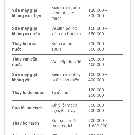
Kiểm tra nguồn,
Sửa máy giặt
120.000 –
công tắc, bo
không vào điện
300.000
mạch
Sửa máy giặt
Vệ sinh bộ lọc,
150.000 –
không xả nước
kiểm tra bơm xả
350.000
Thay bơm xả
Bơm xả mới
300.000 –
nước
100%
550.000
Thay van cấp
250.000 –
Van cấp đơn/đôi
nước
450.000
Sửa máy giặt
Kiểm tra motor,
150.000 –
không vắt
tụ đề, cảm biến
400.000
120.000 –
Thay tụ đề motor
Tụ đề mới
250.000
Xử lý lỗi mạch
350.000 –
Sửa lỗi bo mạch
điện, IC, relay
900.000
Bo mạch mới
900.000 –
Thay bo mạch
theo model
1.800.000