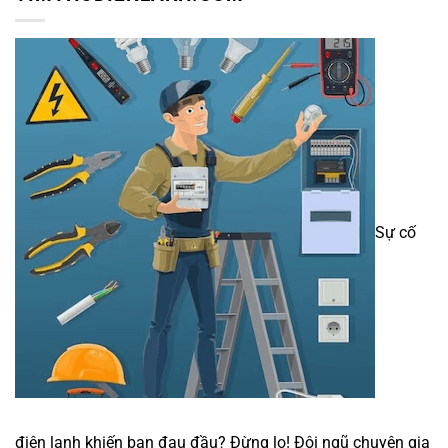
Sự cố
điện lạnh khiến bạn đau đầu? Đừng lo! Đội ngũ chuyên gia