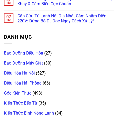
Inverter
Chỉnh
Đơ,
by-
luận
Th8
Khay & Cảm Biến Cực Chuẩn
Cực
Bản
Tối
Side
ở
Chuẩn
Lề
Đen?
Bị
Tủ
Không
&
Cách
Kẹt
Lạnh
có
Cấp Cứu Tủ Lạnh Nội Địa Nhật Cắm Nhầm Điện
07
Gioăng
Reset
Đá,
Không
bình
Cực
Cấp
Rỉ
Bơm
luận
Th8
220V: Đừng Bỏ Đi, Đọc Ngay Cách Xử Lý!
Chuẩn
Tốc
Nước
Nước
ở
Trị
Ra
Làm
Tủ
Không
Dứt
Cửa?
Đá:
Lạnh
có
Điểm
Mẹo
Mẹo
Không
bình
DANH MỤC
Tháo
Thông
Rơi
luận
Cụm
Tắc
Đá:
ở
Đổ
Ống
Bí
Cấp
Đá
&
Kíp
Cứu
Vệ
Kiểm
Test
Tủ
Bảo Dưỡng Điều Hòa
(27)
Sinh
Tra
Nhanh
Lạnh
Trong
Bơm
Motor
Nội
5
Cực
Lật
Địa
Bảo Dưỡng Máy Giặt
(30)
Phút!
Chuẩn
Khay
Nhật
&
Cắm
Cảm
Nhầm
Điều Hòa Hà Nội
(527)
Biến
Điện
Cực
220V:
Chuẩn
Đừng
Điều Hòa Hải Phòng
(66)
Bỏ
Đi,
Đọc
Góc Kiến Thức
(493)
Ngay
Cách
Xử
Kiến Thức Bếp Từ
(35)
Lý!
Kiến Thức Bình Nóng Lạnh
(34)