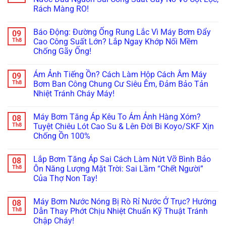
Rách Màng RO!
Không
có
Báo Động: Đường Ống Rung Lắc Vì Máy Bơm Đẩy
09
bình
luận
Th8
Cao Công Suất Lớn? Lắp Ngay Khớp Nối Mềm
ở
Chống Gãy Ống!
Cảnh
Báo:
Không
Lắp
có
Máy
Ám Ảnh Tiếng Ồn? Cách Làm Hộp Cách Âm Máy
09
bình
Bơm
luận
Th8
Bơm Ban Công Chung Cư Siêu Êm, Đảm Bảo Tản
Đẩy
ở
Cho
Nhiệt Tránh Cháy Máy!
Báo
Hệ
Động:
Thống
Không
Đường
Lọc
có
Ống
Máy Bơm Tăng Áp Kêu To Ám Ảnh Hàng Xóm?
08
Nước
bình
Rung
Đầu
luận
Th8
Tuyệt Chiêu Lót Cao Su & Lên Đời Bi Koyo/SKF Xịn
Lắc
ở
Nguồn
Vì
Chống Ồn 100%
Ám
Sai
Máy
Ảnh
Công
Bơm
Không
Tiếng
Suất
Đẩy
có
Ồn?
Gây
Lắp Bơm Tăng Áp Sai Cách Làm Nứt Vỡ Bình Bảo
08
Cao
bình
Cách
Nổ
Công
luận
Th8
Ôn Năng Lượng Mặt Trời: Sai Lầm “Chết Người”
Làm
Vỡ
ở
Suất
Hộp
Cột
Của Thợ Non Tay!
Máy
Lớn?
Cách
Lọc,
Bơm
Lắp
Âm
Không
Rách
Tăng
Ngay
Máy
có
Màng
Áp
Khớp
Máy Bơm Nước Nóng Bị Rò Rỉ Nước Ở Trục? Hướng
08
Bơm
bình
RO!
Kêu
Nối
Ban
luận
Th8
Dẫn Thay Phớt Chịu Nhiệt Chuẩn Kỹ Thuật Tránh
To
Mềm
ở
Công
Ám
Chống
Chập Cháy!
Lắp
Chung
Ảnh
Gãy