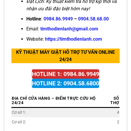
Đặt Lịch: Kỹ thuật kiểm tra hỗ trợ kịp thời và
nhận ưu đãi đặc biệt hôm nay!
Hotline
:
0984.86.9949
–
0904.58.68.00
Email:
timthodienlanh@gmail.com
Website:
https://timthodienlanh.com
KỸ THUẬT MÁY GIẶT HỖ TRỢ TƯ VẤN ONLINE
24/24
HOTLINE 1: 0984.86.9949
HOTLINE 2: 0904.58.6800
ĐIA CHỈ CỬA HÀNG – ĐIỂM TRỰC CỨU HỘ
SỐ
24/24
THỢ
Cơ sở 1:
4
Cơ sở 2:
2