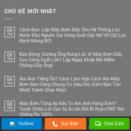
CHỦ ĐỀ MỚI NHẤT
Cảnh Báo: Lắp Máy Bơm Đẩy Cho Hệ Thống Lọc
09
Th8
Nước Đầu Nguồn Sai Công Suất Gây Nổ Vỡ Cột Lọc,
Rách Màng RO!
Không
có
Báo Động: Đường Ống Rung Lắc Vì Máy Bơm Đẩy
09
bình
luận
Th8
Cao Công Suất Lớn? Lắp Ngay Khớp Nối Mềm
ở
Chống Gãy Ống!
Cảnh
Báo:
Không
Lắp
có
Máy
Ám Ảnh Tiếng Ồn? Cách Làm Hộp Cách Âm Máy
09
bình
Bơm
luận
Th8
Bơm Ban Công Chung Cư Siêu Êm, Đảm Bảo Tản
Đẩy
ở
Cho
Nhiệt Tránh Cháy Máy!
Báo
Hệ
Động:
Thống
Không
Đường
Lọc
có
Ống
Máy Bơm Tăng Áp Kêu To Ám Ảnh Hàng Xóm?
08
Nước
bình
Rung
Đầu
luận
Th8
Tuyệt Chiêu Lót Cao Su & Lên Đời Bi Koyo/SKF Xịn
Lắc
ở
Nguồn
Vì
Chống Ồn 100%
Ám
Sai
Máy
Ảnh
Công
Bơm
Không
Tiếng
Suất
Hotline
Gọi điện
Chat Zalo
Đẩy
có
Ồn?
Gây
Lắp Bơm Tăng Áp Sai Cách Làm Nứt Vỡ Bình Bảo
08
Cao
bình
Cách
Nổ