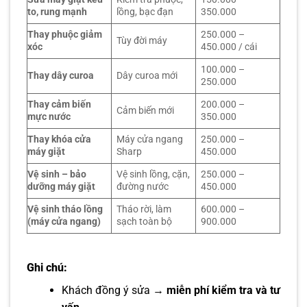
to, rung mạnh
lồng, bạc đạn
350.000
Thay phuộc giảm
250.000 –
Tùy đời máy
xóc
450.000 / cái
100.000 –
Thay dây curoa
Dây curoa mới
250.000
Thay cảm biến
200.000 –
Cảm biến mới
mực nước
350.000
Thay khóa cửa
Máy cửa ngang
250.000 –
máy giặt
Sharp
450.000
Vệ sinh – bảo
Vệ sinh lồng, cặn,
250.000 –
dưỡng máy giặt
đường nước
450.000
Vệ sinh tháo lồng
Tháo rời, làm
600.000 –
(máy cửa ngang)
sạch toàn bộ
900.000
Ghi chú:
Khách đồng ý sửa →
miễn phí kiểm tra và tư