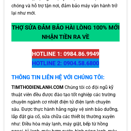
chóng và hỗ trợ tận nơi, đảm bảo máy vận hành trở
lại như mới.
THỢ SỬA ĐẢM BẢO HÀI LÒNG 100% MỚI
NHẬN TIỀN RA VỀ
HOTLINE 1: 0984.86.9949
HOTLINE 2: 0904.58.6800
THÔNG TIN LIÊN HỆ VỚI CHÚNG TÔI:
TIMTHODIENLANH.COM
Chúng tôi có đội ngũ kỹ
thuật viên đều được đào tạo tốt nghiệp các trường
chuyên ngành cơ nhiệt điện tử điện lạnh chuyên
sâu. Được thực hành hằng ngày vệ sinh bảo dưỡng,
lắp đặt gia cố, sửa chữa các thiết bị thường xuyên
như: Điều hòa máy lạnh, máy giặt, bếp từ hồng