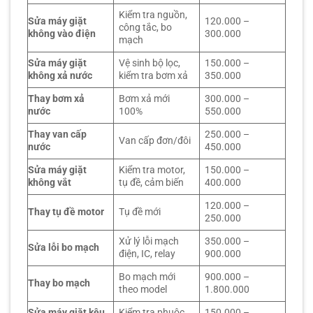
Kiểm tra nguồn,
Sửa máy giặt
120.000 –
công tắc, bo
không vào điện
300.000
mạch
Sửa máy giặt
Vệ sinh bộ lọc,
150.000 –
không xả nước
kiểm tra bơm xả
350.000
Thay bơm xả
Bơm xả mới
300.000 –
nước
100%
550.000
Thay van cấp
250.000 –
Van cấp đơn/đôi
nước
450.000
Sửa máy giặt
Kiểm tra motor,
150.000 –
không vắt
tụ đề, cảm biến
400.000
120.000 –
Thay tụ đề motor
Tụ đề mới
250.000
Xử lý lỗi mạch
350.000 –
Sửa lỗi bo mạch
điện, IC, relay
900.000
Bo mạch mới
900.000 –
Thay bo mạch
theo model
1.800.000
Sửa máy giặt kêu
Kiểm tra phuộc,
150.000 –