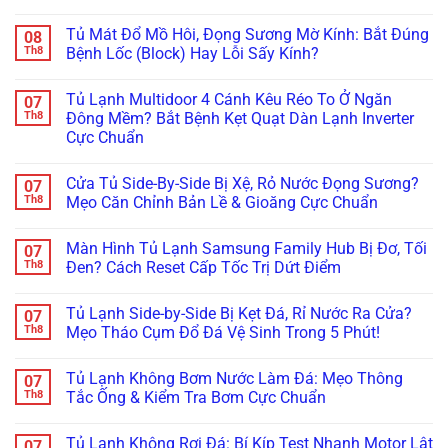
Bao
Suất:
Không
Tránh
Không
Nhiêu,
Bí
Ngắt,
Hỏng
có
Hãng
Tủ Mát Đổ Mồ Hôi, Đọng Sương Mờ Kính: Bắt Đúng
08
Quyết
Báo
Hóc
bình
Nào
Khắc
Đèn
Mất
luận
Th8
Bệnh Lốc (Block) Hay Lỗi Sấy Kính?
Tốt
Phục
Đỏ?
Hàng
ở
Nhất?
Dứt
Tuyệt
Triệu
Tủ
Không
Điểm
Chiêu
Đồng:
Đông
có
Tủ Lạnh Multidoor 4 Cánh Kêu Réo To Ở Ngăn
07
Không
Xử
Báo
Sanaky,
bình
Cần
Lý
Giá
Alaska
luận
Th8
Đông Mềm? Bắt Bệnh Kẹt Quạt Dàn Lạnh Inverter
Thay
Kẹt
Hợp
Bám
ở
Cực Chuẩn
Mới!
Cảm
Đồng
Tuyết
Tủ
Biến
Bảo
Dày
Mát
Không
Chỉ
Dưỡng
Đặc?
Đổ
có
Trong
Tủ
Bắt
Mồ
Cửa Tủ Side-By-Side Bị Xệ, Rỏ Nước Đọng Sương?
07
bình
5
Đông,
Bệnh
Hôi,
luận
Th8
Mẹo Căn Chỉnh Bản Lề & Gioăng Cực Chuẩn
Phút!
Tủ
Đóng
Đọng
ở
Mát
Đá
Sương
Tủ
Không
Cho
Dàn
Mờ
Lạnh
có
Nhà
Lạnh
Kính:
Màn Hình Tủ Lạnh Samsung Family Hub Bị Đơ, Tối
07
Multidoor
bình
Hàng
Trong
Bắt
4
luận
Th8
Đen? Cách Reset Cấp Tốc Trị Dứt Điểm
5
Đúng
Cánh
ở
Phút
Bệnh
Kêu
Cửa
Không
Lốc
Réo
Tủ
có
(Block)
Tủ Lạnh Side-by-Side Bị Kẹt Đá, Rỉ Nước Ra Cửa?
07
To
Side-
bình
Hay
Ở
By-
luận
Th8
Mẹo Tháo Cụm Đổ Đá Vệ Sinh Trong 5 Phút!
Lỗi
Ngăn
Side
ở
Sấy
Đông
Bị
Màn
Không
Kính?
Mềm?
Xệ,
Hình
có
Tủ Lạnh Không Bơm Nước Làm Đá: Mẹo Thông
07
Bắt
Rỏ
Tủ
bình
Bệnh
Nước
Lạnh
luận
Th8
Tắc Ống & Kiểm Tra Bơm Cực Chuẩn
Kẹt
Đọng
Samsung
ở
Quạt
Sương?
Family
Tủ
Không
Dàn
Mẹo
Hub
Lạnh
có
Tủ Lạnh Không Rơi Đá: Bí Kíp Test Nhanh Motor Lật
07
Lạnh
Căn
Bị
Side-
bình