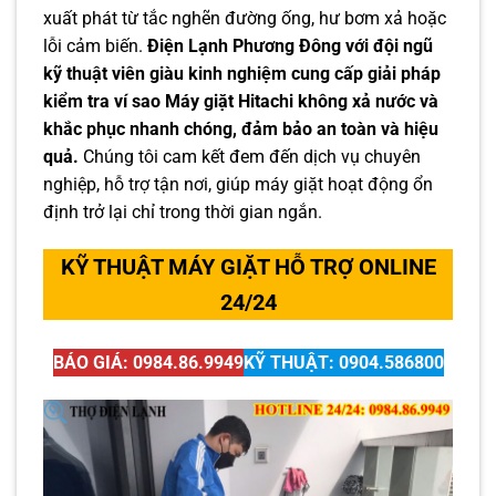
xuất phát từ tắc nghẽn đường ống, hư bơm xả hoặc
lỗi cảm biến.
Điện Lạnh Phương Đông với đội ngũ
kỹ thuật viên giàu kinh nghiệm cung cấp giải pháp
kiểm tra ví sao Máy giặt Hitachi không xả nước và
khắc phục nhanh chóng, đảm bảo an toàn và hiệu
quả.
Chúng tôi cam kết đem đến dịch vụ chuyên
nghiệp, hỗ trợ tận nơi, giúp máy giặt hoạt động ổn
định trở lại chỉ trong thời gian ngắn.
KỸ THUẬT MÁY GIẶT HỖ TRỢ ONLINE
24/24
BÁO GIÁ: 0984.86.9949
KỸ THUẬT: 0904.586800