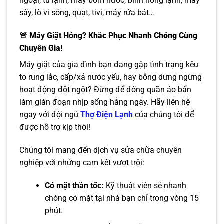
ngoại, tủ lạnh, máy bơm nước, bình nóng lạnh, máy
sấy, lò vi sóng, quạt, tivi, máy rửa bát…
🚨 Máy Giặt Hỏng? Khắc Phục Nhanh Chóng Cùng
Chuyên Gia!
Máy giặt của gia đình bạn đang gặp tình trạng kêu
to rung lắc, cấp/xả nước yếu, hay bỗng dưng ngừng
hoạt động đột ngột? Đừng để đống quần áo bẩn
làm gián đoạn nhịp sống hằng ngày. Hãy liên hệ
ngay với đội ngũ
Thợ Điện Lạnh
của chúng tôi để
được hỗ trợ kịp thời!
Chúng tôi mang đến dịch vụ sửa chữa chuyên
nghiệp với những cam kết vượt trội:
Có mặt thần tốc:
Kỹ thuật viên sẽ nhanh
chóng có mặt tại nhà bạn chỉ trong vòng 15
phút.