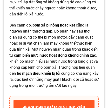
ra, vị trí lắp đặt ống xả không đúng độ cao cũng có
thể khiến nước chảy ngược hoặc không thoát được,
dẫn đến lỗi xả nước.
Bên cạnh đó,
bơm xả bị hỏng hoặc kẹt
cũng là
nguyên nhân thường gặp. Bộ phận này sau thời
gian sử dụng có thể bị mòn motor, gãy cánh quạt
hoặc bị dị vật chặn làm máy không thể thực hiện
quá trình xả. Một nguyên nhân quan trọng khác đến
từ
cảm biến mực nước hoạt động không chính xác
,
khiến bo mạch hiểu sai mức nước trong lồng giặt và
không cấp lệnh cho bơm xả. Trường hợp liên quan
đến
bo mạch điều khiển bị lỗi
cũng có khả năng xảy
ra, đặc biệt ở những máy giặt Hitachi đời cũ hoặc sử
dụng trong môi trường ẩm ướt lâu ngày.
🎁 VOUCHER GIẢM GIÁ LINK KIỆN