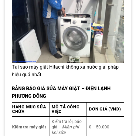
Tại sao máy giặt Hitachi không xả nước giải pháp
hiệu quả nhất
BẢNG BÁO GIÁ SỬA MÁY GIẶT – ĐIỆN LẠNH
PHƯƠNG ĐÔNG
HẠNG MỤC SỬA
MÔ TẢ CÔNG
ĐƠN GIÁ (VNĐ)
CHỮA
VIỆC
Kiểm tra lỗi, báo
Kiểm tra máy giặt
giá –
Miễn phí
0 – 50.000
khi sửa