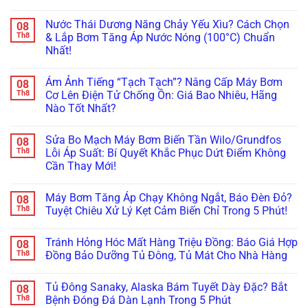
Bơm
Cư
Hàng
Không
Ống!
Tăng
Siêu
Xóm?
có
Áp
Êm,
Nước Thái Dương Năng Chảy Yếu Xìu? Cách Chọn
08
Tuyệt
bình
Sai
Đảm
Chiêu
luận
Th8
& Lắp Bơm Tăng Áp Nước Nóng (100°C) Chuẩn
Cách
Bảo
ở
Lót
Làm
Tản
Nhất!
Máy
Cao
Nứt
Nhiệt
Bơm
Su
Vỡ
Không
Tránh
Nước
&
Bình
có
Cháy
Nóng
Lên
Ám Ảnh Tiếng “Tạch Tạch”? Nâng Cấp Máy Bơm
08
Bảo
bình
Máy!
Bị
Đời
Ôn
luận
Th8
Cơ Lên Điện Tử Chống Ồn: Giá Bao Nhiêu, Hãng
Rò
Bi
ở
Năng
Rỉ
Koyo/SKF
Nào Tốt Nhất?
Nước
Lượng
Nước
Xịn
Thái
Mặt
Ở
Không
Chống
Dương
Trời:
Trục?
có
Ồn
Năng
Sai
Sửa Bo Mạch Máy Bơm Biến Tần Wilo/Grundfos
08
Hướng
bình
100%
Chảy
Lầm
Dẫn
luận
Th8
Lỗi Áp Suất: Bí Quyết Khắc Phục Dứt Điểm Không
Yếu
“Chết
ở
Thay
Xìu?
Người”
Cần Thay Mới!
Ám
Phớt
Cách
Của
Ảnh
Chịu
Chọn
Không
Thợ
Tiếng
Nhiệt
&
có
Non
“Tạch
Chuẩn
Máy Bơm Tăng Áp Chạy Không Ngắt, Báo Đèn Đỏ?
08
Lắp
bình
Tay!
Tạch”?
Kỹ
Bơm
luận
Th8
Tuyệt Chiêu Xử Lý Kẹt Cảm Biến Chỉ Trong 5 Phút!
Nâng
Thuật
ở
Tăng
Cấp
Tránh
Sửa
Áp
Không
Máy
Chập
Bo
Nước
có
Bơm
Cháy!
Tránh Hỏng Hóc Mất Hàng Triệu Đồng: Báo Giá Hợp
08
Mạch
Nóng
bình
Cơ
Máy
(100°C)
luận
Th8
Đồng Bảo Dưỡng Tủ Đông, Tủ Mát Cho Nhà Hàng
Lên
Bơm
ở
Chuẩn
Điện
Biến
Máy
Nhất!
Không
Tử
Tần
Bơm
có
Chống
Tủ Đông Sanaky, Alaska Bám Tuyết Dày Đặc? Bắt
08
Wilo/Grundfos
Tăng
bình
Ồn:
Lỗi
Áp
luận
Th8
Bệnh Đóng Đá Dàn Lạnh Trong 5 Phút
Giá
Áp
Chạy
ở