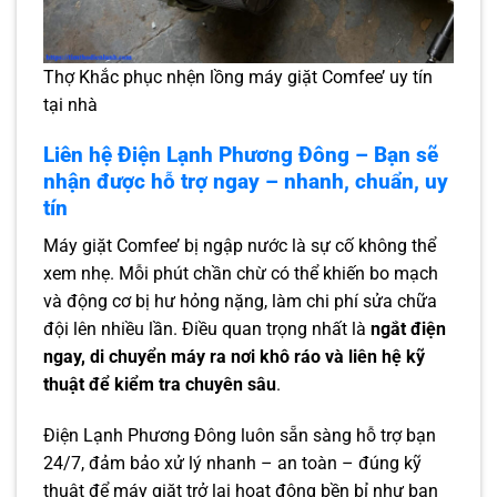
Thợ Khắc phục nhện lồng máy giặt Comfee’ uy tín
tại nhà
Liên hệ Điện Lạnh Phương Đông – Bạn sẽ
nhận được hỗ trợ ngay – nhanh, chuẩn, uy
tín
Máy giặt Comfee’ bị ngập nước là sự cố không thể
xem nhẹ. Mỗi phút chần chừ có thể khiến bo mạch
và động cơ bị hư hỏng nặng, làm chi phí sửa chữa
đội lên nhiều lần. Điều quan trọng nhất là
ngắt điện
ngay, di chuyển máy ra nơi khô ráo và liên hệ kỹ
thuật để kiểm tra chuyên sâu
.
Điện Lạnh Phương Đông luôn sẵn sàng hỗ trợ bạn
24/7, đảm bảo xử lý nhanh – an toàn – đúng kỹ
thuật để máy giặt trở lại hoạt động bền bỉ như ban