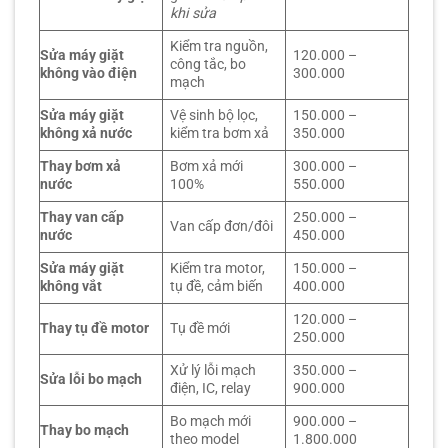
khi sửa
Kiểm tra nguồn,
Sửa máy giặt
120.000 –
công tắc, bo
không vào điện
300.000
mạch
Sửa máy giặt
Vệ sinh bộ lọc,
150.000 –
không xả nước
kiểm tra bơm xả
350.000
Thay bơm xả
Bơm xả mới
300.000 –
nước
100%
550.000
Thay van cấp
250.000 –
Van cấp đơn/đôi
nước
450.000
Sửa máy giặt
Kiểm tra motor,
150.000 –
không vắt
tụ đề, cảm biến
400.000
120.000 –
Thay tụ đề motor
Tụ đề mới
250.000
Xử lý lỗi mạch
350.000 –
Sửa lỗi bo mạch
điện, IC, relay
900.000
Bo mạch mới
900.000 –
Thay bo mạch
theo model
1.800.000