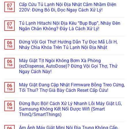
&
Cách
Kẹt
Lạnh
có
Cấp Cứu Tủ Lạnh Nội Địa Nhật Cắm Nhầm Điện
07
Gioăng
Reset
Đá,
Không
bình
Cực
Cấp
Rỉ
Bơm
luận
Th8
220V: Đừng Bỏ Đi, Đọc Ngay Cách Xử Lý!
Chuẩn
Tốc
Nước
Nước
ở
Trị
Ra
Làm
Tủ
Không
Dứt
Cửa?
Đá:
Lạnh
có
Tủ Lạnh Hitachi Nội Địa Kêu “Bụp Bụp”, Nháy Đèn
07
Điểm
Mẹo
Mẹo
Không
bình
Tháo
Thông
Rơi
luận
Th8
Ngăn Chân Không? Đây Là Cách Xử Lý!
Cụm
Tắc
Đá:
ở
Đổ
Ống
Bí
Cấp
Không
Đá
&
Kíp
Cứu
có
Đừng Vội Gọi Thợ! Hướng Dẫn Tự Đọc Mã Lỗi H,
06
Vệ
Kiểm
Test
Tủ
bình
Sinh
Tra
Nhanh
Lạnh
luận
Th8
Nháy Chìa Khóa Trên Tủ Lạnh Nội Địa Nhật
Trong
Bơm
Motor
Nội
ở
5
Cực
Lật
Địa
Tủ
Không
Phút!
Chuẩn
Khay
Nhật
Lạnh
có
Máy Giặt Tịt Ngòi Không Bơm Xà Phòng
06
&
Cắm
Hitachi
bình
Cảm
Nhầm
Nội
luận
Th8
(ezDispense, AutoDose)? Đừng Vội Gọi Thợ, Thử
Biến
Điện
Địa
ở
Ngay Cách Này!
Cực
220V:
Kêu
Đừng
Chuẩn
Đừng
“Bụp
Vội
Không
Bỏ
Bụp”,
Gọi
có
Đi,
Nháy
Thợ!
Máy Giặt Đang Cập Nhật Firmware Bỗng Treo Cứng,
06
bình
Đọc
Đèn
Hướng
luận
Th8
Tối Thui? Thợ Già Bày Cách Reset Cấp Cứu!
Ngay
Ngăn
Dẫn
ở
Cách
Chân
Tự
Máy
Không
Xử
Không?
Đọc
Giặt
có
Lý!
Đây
Mã
Đừng Bực Bội! Cách Xử Lý Nhanh Lỗi Máy Giặt LG,
06
Tịt
bình
Là
Lỗi
Ngòi
luận
Th8
Samsung Không Kết Nối Được Wifi (Smart
Cách
H,
Không
ở
Xử
Nháy
ThinQ/SmartThings)
Bơm
Máy
Lý!
Chìa
Xà
Giặt
Khóa
Không
Phòng
Đang
Trên
có
(ezDispense,
Cập
Ám Ảnh Máy Giặt Mini Nội Địa Trung Không Cấp,
06
Tủ
bình