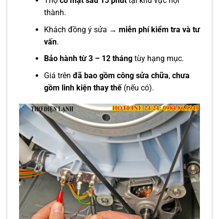
Thợ
có mặt sau 15 phút
tại khu vực nội
thành.
Khách đồng ý sửa →
miễn phí kiểm tra và tư
vấn
.
Bảo hành từ 3 – 12 tháng
tùy hạng mục.
Giá trên
đã bao gồm công sửa chữa
,
chưa
gồm linh kiện thay thế
(nếu có).