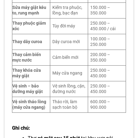
Sửa máy giặt kêu
Kiểm tra phuộc,
150.000 –
to, rung mạnh
lồng, bạc đạn
350.000
Thay phuộc giảm
250.000 –
Tùy đời máy
xóc
450.000 / cái
100.000 –
Thay dây curoa
Dây curoa mới
250.000
Thay cảm biến
200.000 –
Cảm biến mới
mực nước
350.000
Thay khóa cửa
250.000 –
Máy cửa ngang
máy giặt
450.000
Vệ sinh – bảo
Vệ sinh lồng, cặn,
250.000 –
dưỡng máy giặt
đường nước
450.000
Vệ sinh tháo lồng
Tháo rời, làm
600.000 –
(máy cửa ngang)
sạch toàn bộ
900.000
Ghi chú: