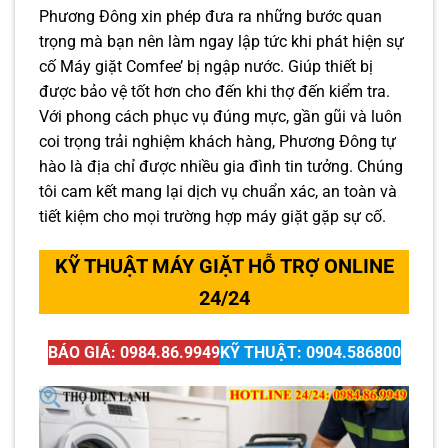
Phương Đông xin phép đưa ra những bước quan
trọng mà bạn nên làm ngay lập tức khi phát hiện sự
cố Máy giặt Comfee’ bị ngập nước. Giúp thiết bị
được bảo vệ tốt hơn cho đến khi thợ đến kiểm tra.
Với phong cách phục vụ đúng mực, gần gũi và luôn
coi trọng trải nghiệm khách hàng, Phương Đông tự
hào là địa chỉ được nhiều gia đình tin tưởng. Chúng
tôi cam kết mang lại dịch vụ chuẩn xác, an toàn và
tiết kiệm cho mọi trường hợp máy giặt gặp sự cố.
KỸ THUẬT MÁY GIẶT HỖ TRỢ ONLINE
24/24
BÁO GIÁ: 0984.86.9949
KỸ THUẬT: 0904.586800