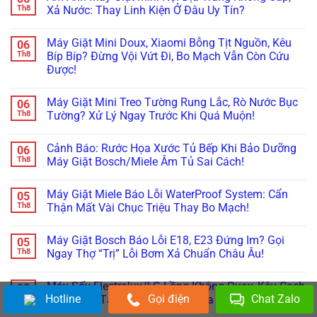
AutoDose)?
Nhật
Lạnh
luận
Th8
Xả Nước: Thay Linh Kiện Ở Đâu Uy Tín?
Đừng
Firmware
ở
Nội
Vội
Bỗng
Đừng
Địa
Không
Gọi
Treo
Bực
Nhật
có
Thợ,
Cứng,
Máy Giặt Mini Doux, Xiaomi Bỗng Tịt Nguồn, Kêu
06
Bội!
bình
Thử
Tối
Cách
luận
Th8
Bíp Bíp? Đừng Vội Vứt Đi, Bo Mạch Vẫn Còn Cứu
Ngay
Thui?
Xử
ở
Cách
Thợ
Được!
Lý
Ám
Này!
Già
Nhanh
Ảnh
Bày
Không
Lỗi
Máy
Cách
có
Máy
Giặt
Máy Giặt Mini Treo Tường Rung Lắc, Rò Nước Bục
06
Reset
bình
Giặt
Mini
Cấp
luận
Th8
Tường? Xử Lý Ngay Trước Khi Quá Muộn!
LG,
Nội
ở
Cứu!
Samsung
Địa
Máy
Không
Không
Trung
Giặt
có
Kết
Không
Cảnh Báo: Rước Họa Xước Tủ Bếp Khi Bảo Dưỡng
06
Mini
bình
Nối
Cấp,
Doux,
luận
Th8
Máy Giặt Bosch/Miele Âm Tủ Sai Cách!
Được
Xả
Xiaomi
ở
Wifi
Nước:
Bỗng
Máy
Không
(Smart
Thay
Tịt
Giặt
có
ThinQ/SmartThings)
Linh
Máy Giặt Miele Báo Lỗi WaterProof System: Cẩn
05
Nguồn,
Mini
bình
Kiện
Kêu
Treo
luận
Th8
Thận Mất Vài Chục Triệu Thay Bo Mạch!
Ở
Bíp
Tường
ở
Đâu
Bíp?
Rung
Cảnh
Không
Uy
Đừng
Lắc,
Báo:
có
Tín?
Máy Giặt Bosch Báo Lỗi E18, E23 Đứng Im? Gọi
05
Vội
Rò
Rước
bình
Vứt
Nước
Họa
luận
Th8
Ngay Thợ “Trị” Lỗi Bơm Xả Chuẩn Châu Âu!
Đi,
Bục
Xước
ở
Bo
Tường?
Tủ
Máy
Không
Mạch
Xử
Bếp
Giặt
có
Máy Sấy Electrolux/LG Lồng Không Quay, Kêu Cạch
05
Vẫn
Lý
Khi
Miele
bình
Còn
Ngay
Bảo
Báo
luận
Hotline
Gọi điện
Chat Zalo
Th8
Cạch? Lật Tẩy Lỗi Đứt Dây Curoa & Hỏng Bánh Tỳ!
Cứu
Trước
Dưỡng
Lỗi
ở
Được!
Khi
Máy
WaterProof
Máy
Không