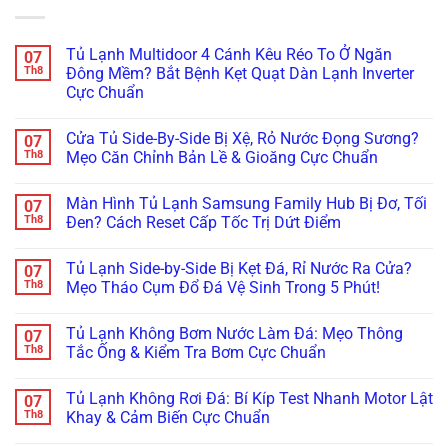
Tủ Lạnh Multidoor 4 Cánh Kêu Réo To Ở Ngăn
07
Th8
Đông Mềm? Bắt Bệnh Kẹt Quạt Dàn Lạnh Inverter
Cực Chuẩn
Không
có
Cửa Tủ Side-By-Side Bị Xệ, Rỏ Nước Đọng Sương?
07
bình
luận
Th8
Mẹo Căn Chỉnh Bản Lề & Gioăng Cực Chuẩn
ở
Tủ
Không
Lạnh
có
Màn Hình Tủ Lạnh Samsung Family Hub Bị Đơ, Tối
07
Multidoor
bình
4
luận
Th8
Đen? Cách Reset Cấp Tốc Trị Dứt Điểm
Cánh
ở
Kêu
Cửa
Không
Réo
Tủ
có
Tủ Lạnh Side-by-Side Bị Kẹt Đá, Rỉ Nước Ra Cửa?
07
To
Side-
bình
Ở
By-
luận
Th8
Mẹo Tháo Cụm Đổ Đá Vệ Sinh Trong 5 Phút!
Ngăn
Side
ở
Đông
Bị
Màn
Không
Mềm?
Xệ,
Hình
có
Tủ Lạnh Không Bơm Nước Làm Đá: Mẹo Thông
07
Bắt
Rỏ
Tủ
bình
Bệnh
Nước
Lạnh
luận
Th8
Tắc Ống & Kiểm Tra Bơm Cực Chuẩn
Kẹt
Đọng
Samsung
ở
Quạt
Sương?
Family
Tủ
Không
Dàn
Mẹo
Hub
Lạnh
có
Tủ Lạnh Không Rơi Đá: Bí Kíp Test Nhanh Motor Lật
07
Lạnh
Căn
Bị
Side-
bình
Inverter
Chỉnh
Đơ,
by-
luận
Th8
Khay & Cảm Biến Cực Chuẩn
Cực
Bản
Tối
Side
ở
Chuẩn
Lề
Đen?
Bị
Tủ
Không