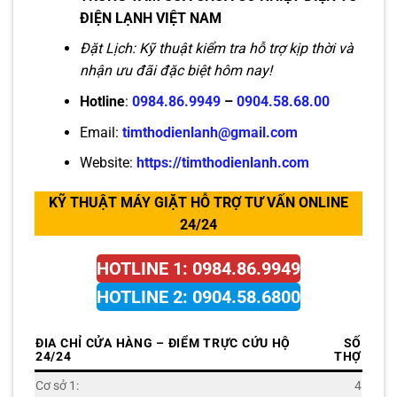
ĐIỆN LẠNH VIỆT NAM
Đặt Lịch: Kỹ thuật kiểm tra hỗ trợ kịp thời và
nhận ưu đãi đặc biệt hôm nay!
Hotline
:
0984.86.9949
–
0904.58.68.00
Email:
timthodienlanh@gmail.com
Website:
https://timthodienlanh.com
KỸ THUẬT MÁY GIẶT HỖ TRỢ TƯ VẤN ONLINE
24/24
HOTLINE 1: 0984.86.9949
HOTLINE 2: 0904.58.6800
ĐIA CHỈ CỬA HÀNG – ĐIỂM TRỰC CỨU HỘ
SỐ
24/24
THỢ
Cơ sở 1:
4