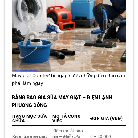
Máy giặt Comfee’ bị ngập nước những điều Bạn cần
phải làm ngay
BẢNG BÁO GIÁ SỬA MÁY GIẶT – ĐIỆN LẠNH
PHƯƠNG ĐÔNG
HẠNG MỤC SỬA
MÔ TẢ CÔNG
ĐƠN GIÁ (VNĐ)
CHỮA
VIỆC
Kiểm tra lỗi, báo
Kiểm tra máy giặt
giá –
Miễn phí
0 – 50.000