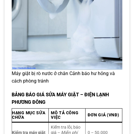
Máy giặt bị rò nước ở chân Cảnh báo hư hỏng và
cách phòng tránh
BẢNG BÁO GIÁ SỬA MÁY GIẶT – ĐIỆN LẠNH
PHƯƠNG ĐÔNG
HẠNG MỤC SỬA
MÔ TẢ CÔNG
ĐƠN GIÁ (VNĐ)
CHỮA
VIỆC
Kiểm tra lỗi, báo
Kiểm tra máy giặt
giá –
Miễn phí
0 – 50.000