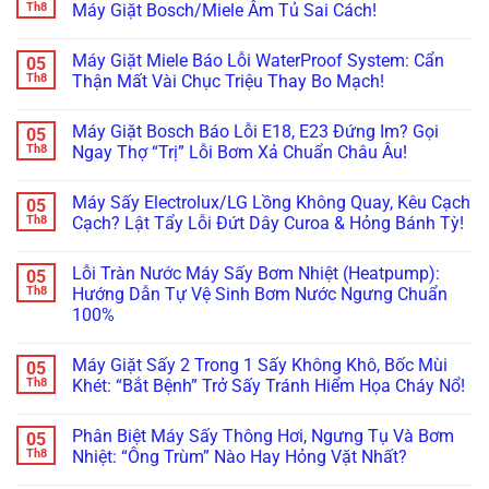
Doux,
luận
Th8
Máy Giặt Bosch/Miele Âm Tủ Sai Cách!
Được
Xả
Xiaomi
ở
Wifi
Nước:
Bỗng
Máy
Không
(Smart
Thay
Tịt
Giặt
có
ThinQ/SmartThings)
Linh
Máy Giặt Miele Báo Lỗi WaterProof System: Cẩn
05
Nguồn,
Mini
bình
Kiện
Kêu
Treo
luận
Th8
Thận Mất Vài Chục Triệu Thay Bo Mạch!
Ở
Bíp
Tường
ở
Đâu
Bíp?
Rung
Cảnh
Không
Uy
Đừng
Lắc,
Báo:
có
Tín?
Máy Giặt Bosch Báo Lỗi E18, E23 Đứng Im? Gọi
05
Vội
Rò
Rước
bình
Vứt
Nước
Họa
luận
Th8
Ngay Thợ “Trị” Lỗi Bơm Xả Chuẩn Châu Âu!
Đi,
Bục
Xước
ở
Bo
Tường?
Tủ
Máy
Không
Mạch
Xử
Bếp
Giặt
có
Máy Sấy Electrolux/LG Lồng Không Quay, Kêu Cạch
05
Vẫn
Lý
Khi
Miele
bình
Còn
Ngay
Bảo
Báo
luận
Th8
Cạch? Lật Tẩy Lỗi Đứt Dây Curoa & Hỏng Bánh Tỳ!
Cứu
Trước
Dưỡng
Lỗi
ở
Được!
Khi
Máy
WaterProof
Máy
Không
Quá
Giặt
System:
Giặt
có
Lỗi Tràn Nước Máy Sấy Bơm Nhiệt (Heatpump):
05
Muộn!
Bosch/Miele
Cẩn
Bosch
bình
Âm
Thận
Báo
luận
Th8
Hướng Dẫn Tự Vệ Sinh Bơm Nước Ngưng Chuẩn
Tủ
Mất
Lỗi
ở
100%
Sai
Vài
E18,
Máy
Cách!
Chục
E23
Sấy
Không
Triệu
Đứng
Electrolux/LG
có
Thay
Im?
Lồng
Máy Giặt Sấy 2 Trong 1 Sấy Không Khô, Bốc Mùi
05
bình
Bo
Gọi
Không
luận
Th8
Khét: “Bắt Bệnh” Trở Sấy Tránh Hiểm Họa Cháy Nổ!
Mạch!
Ngay
Quay,
ở
Thợ
Kêu
Lỗi
Không
“Trị”
Cạch
Tràn
có
Lỗi
Cạch?
Phân Biệt Máy Sấy Thông Hơi, Ngưng Tụ Và Bơm
05
Nước
bình
Bơm
Lật
Máy
luận
Th8
Nhiệt: “Ông Trùm” Nào Hay Hỏng Vặt Nhất?
Xả
Tẩy
Sấy
ở
Chuẩn
Lỗi
Bơm
Máy
Không
Châu
Đứt