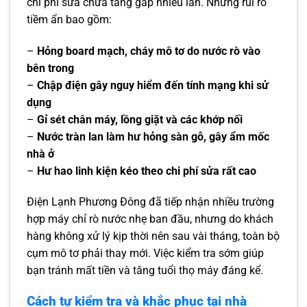
chi phí sửa chữa tăng gấp nhiều lần. Những rủi ro
tiềm ẩn bao gồm:
–
Hỏng board mạch, cháy mô tơ do nước rò vào
bên trong
–
Chập điện gây nguy hiểm đến tính mạng khi sử
dụng
–
Gỉ sét chân máy, lồng giặt và các khớp nối
–
Nước tràn lan làm hư hỏng sàn gỗ, gây ẩm mốc
nhà ở
–
Hư hao linh kiện kéo theo chi phí sửa rất cao
Điện Lạnh Phương Đông đã tiếp nhận nhiều trường
hợp máy chỉ rò nước nhẹ ban đầu, nhưng do khách
hàng không xử lý kịp thời nên sau vài tháng, toàn bộ
cụm mô tơ phải thay mới. Việc kiểm tra sớm giúp
bạn tránh mất tiền và tăng tuổi thọ máy đáng kể.
Cách tự kiểm tra và khắc phục tại nhà