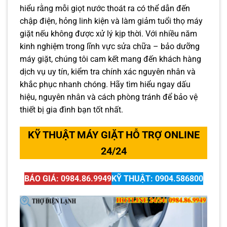
hiểu rằng mỗi giọt nước thoát ra có thể dẫn đến
chập điện, hỏng linh kiện và làm giảm tuổi thọ máy
giặt nếu không được xử lý kịp thời. Với nhiều năm
kinh nghiệm trong lĩnh vực sửa chữa – bảo dưỡng
máy giặt, chúng tôi cam kết mang đến khách hàng
dịch vụ uy tín, kiểm tra chính xác nguyên nhân và
khắc phục nhanh chóng. Hãy tìm hiểu ngay dấu
hiệu, nguyên nhân và cách phòng tránh để bảo vệ
thiết bị gia đình bạn tốt nhất.
KỸ THUẬT MÁY GIẶT HỖ TRỢ ONLINE
24/24
BÁO GIÁ: 0984.86.9949
KỸ THUẬT: 0904.586800