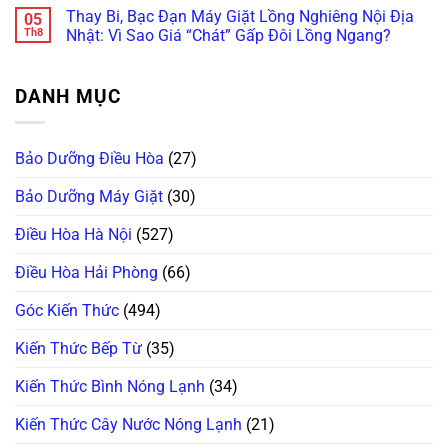
Nhiệt
Giặt
có
Âu!
Dây
Thay Bi, Bạc Đạn Máy Giặt Lồng Nghiêng Nội Địa
05
(Heatpump):
Sấy
bình
Curoa
Hướng
2
luận
Th8
Nhật: Vì Sao Giá “Chát” Gấp Đôi Lồng Ngang?
&
Dẫn
Trong
ở
Hỏng
Tự
1
Phân
Không
Bánh
Vệ
Sấy
Biệt
có
Tỳ!
Sinh
Không
Máy
bình
DANH MỤC
Bơm
Khô,
Sấy
luận
Nước
Bốc
Thông
ở
Ngưng
Mùi
Hơi,
Thay
Chuẩn
Khét:
Ngưng
Bi,
100%
“Bắt
Tụ
Bạc
Bảo Dưỡng Điều Hòa
(27)
Bệnh”
Và
Đạn
Trở
Bơm
Máy
Sấy
Nhiệt:
Giặt
Bảo Dưỡng Máy Giặt
(30)
Tránh
“Ông
Lồng
Hiểm
Trùm”
Nghiêng
Họa
Nào
Nội
Điều Hòa Hà Nội
(527)
Cháy
Hay
Địa
Nổ!
Hỏng
Nhật:
Vặt
Vì
Điều Hòa Hải Phòng
(66)
Nhất?
Sao
Giá
“Chát”
Góc Kiến Thức
(494)
Gấp
Đôi
Lồng
Kiến Thức Bếp Từ
(35)
Ngang?
Kiến Thức Bình Nóng Lạnh
(34)
Kiến Thức Cây Nước Nóng Lạnh
(21)