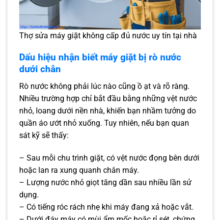
Thợ sửa máy giặt không cấp đủ nước uy tín tại nhà
Dấu hiệu nhận biết máy giặt bị rò nước
dưới chân
Rò nước không phải lúc nào cũng ồ ạt và rõ ràng.
Nhiều trường hợp chỉ bắt đầu bằng những vệt nước
nhỏ, loang dưới nền nhà, khiến bạn nhầm tưởng do
quần áo ướt nhỏ xuống. Tuy nhiên, nếu bạn quan
sát kỹ sẽ thấy:
– Sau mỗi chu trình giặt, có vệt nước đọng bên dưới
hoặc lan ra xung quanh chân máy.
– Lượng nước nhỏ giọt tăng dần sau nhiều lần sử
dụng.
– Có tiếng róc rách nhẹ khi máy đang xả hoặc vắt.
– Dưới đáy máy có mùi ẩm mốc hoặc rỉ sét, chứng