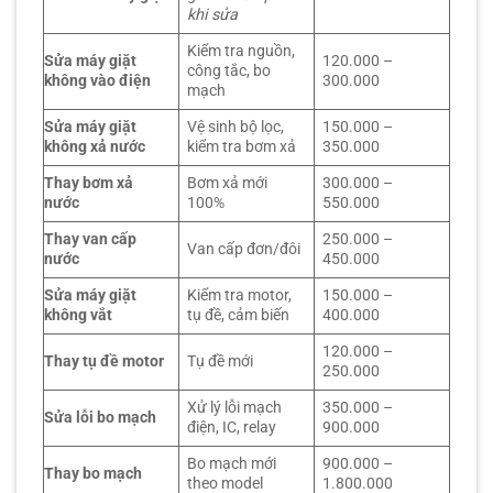
khi sửa
Kiểm tra nguồn,
Sửa máy giặt
120.000 –
công tắc, bo
không vào điện
300.000
mạch
Sửa máy giặt
Vệ sinh bộ lọc,
150.000 –
không xả nước
kiểm tra bơm xả
350.000
Thay bơm xả
Bơm xả mới
300.000 –
nước
100%
550.000
Thay van cấp
250.000 –
Van cấp đơn/đôi
nước
450.000
Sửa máy giặt
Kiểm tra motor,
150.000 –
không vắt
tụ đề, cảm biến
400.000
120.000 –
Thay tụ đề motor
Tụ đề mới
250.000
Xử lý lỗi mạch
350.000 –
Sửa lỗi bo mạch
điện, IC, relay
900.000
Bo mạch mới
900.000 –
Thay bo mạch
theo model
1.800.000