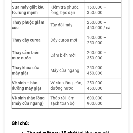
Sửa máy giặt kêu
Kiểm tra phuộc,
150.000 –
to, rung mạnh
lồng, bạc đạn
350.000
Thay phuộc giảm
250.000 –
Tùy đời máy
xóc
450.000 / cái
100.000 –
Thay dây curoa
Dây curoa mới
250.000
Thay cảm biến
200.000 –
Cảm biến mới
mực nước
350.000
Thay khóa cửa
250.000 –
Máy cửa ngang
máy giặt
450.000
Vệ sinh – bảo
Vệ sinh lồng, cặn,
250.000 –
dưỡng máy giặt
đường nước
450.000
Vệ sinh tháo lồng
Tháo rời, làm
600.000 –
(máy cửa ngang)
sạch toàn bộ
900.000
Ghi chú: