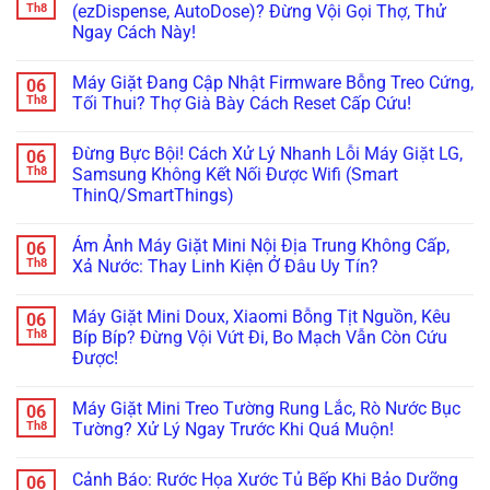
Cảm
Nhầm
Nội
luận
Th8
(ezDispense, AutoDose)? Đừng Vội Gọi Thợ, Thử
Biến
Điện
Địa
ở
Ngay Cách Này!
Cực
220V:
Kêu
Đừng
Chuẩn
Đừng
“Bụp
Vội
Không
Bỏ
Bụp”,
Gọi
có
Đi,
Nháy
Thợ!
Máy Giặt Đang Cập Nhật Firmware Bỗng Treo Cứng,
06
bình
Đọc
Đèn
Hướng
luận
Th8
Tối Thui? Thợ Già Bày Cách Reset Cấp Cứu!
Ngay
Ngăn
Dẫn
ở
Cách
Chân
Tự
Máy
Không
Xử
Không?
Đọc
Giặt
có
Lý!
Đây
Mã
Đừng Bực Bội! Cách Xử Lý Nhanh Lỗi Máy Giặt LG,
06
Tịt
bình
Là
Lỗi
Ngòi
luận
Th8
Samsung Không Kết Nối Được Wifi (Smart
Cách
H,
Không
ở
Xử
Nháy
ThinQ/SmartThings)
Bơm
Máy
Lý!
Chìa
Xà
Giặt
Khóa
Không
Phòng
Đang
Trên
có
(ezDispense,
Cập
Ám Ảnh Máy Giặt Mini Nội Địa Trung Không Cấp,
06
Tủ
bình
AutoDose)?
Nhật
Lạnh
luận
Th8
Xả Nước: Thay Linh Kiện Ở Đâu Uy Tín?
Đừng
Firmware
ở
Nội
Vội
Bỗng
Đừng
Địa
Không
Gọi
Treo
Bực
Nhật
có
Thợ,
Cứng,
Máy Giặt Mini Doux, Xiaomi Bỗng Tịt Nguồn, Kêu
06
Bội!
bình
Thử
Tối
Cách
luận
Th8
Bíp Bíp? Đừng Vội Vứt Đi, Bo Mạch Vẫn Còn Cứu
Ngay
Thui?
Xử
ở
Cách
Thợ
Được!
Lý
Ám
Này!
Già
Nhanh
Ảnh
Bày
Không
Lỗi
Máy
Cách
có
Máy
Giặt
Máy Giặt Mini Treo Tường Rung Lắc, Rò Nước Bục
06
Reset
bình
Giặt
Mini
Cấp
luận
Th8
Tường? Xử Lý Ngay Trước Khi Quá Muộn!
LG,
Nội
ở
Cứu!
Samsung
Địa
Máy
Không
Không
Trung
Giặt
có
Kết
Không
Cảnh Báo: Rước Họa Xước Tủ Bếp Khi Bảo Dưỡng
06
Mini
bình
Nối
Cấp,