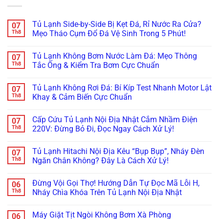
Tủ Lạnh Side-by-Side Bị Kẹt Đá, Rỉ Nước Ra Cửa?
07
Th8
Mẹo Tháo Cụm Đổ Đá Vệ Sinh Trong 5 Phút!
Không
có
Tủ Lạnh Không Bơm Nước Làm Đá: Mẹo Thông
07
bình
luận
Th8
Tắc Ống & Kiểm Tra Bơm Cực Chuẩn
ở
Tủ
Không
Lạnh
có
Tủ Lạnh Không Rơi Đá: Bí Kíp Test Nhanh Motor Lật
07
Side-
bình
by-
luận
Th8
Khay & Cảm Biến Cực Chuẩn
Side
ở
Bị
Tủ
Không
Kẹt
Lạnh
có
Cấp Cứu Tủ Lạnh Nội Địa Nhật Cắm Nhầm Điện
07
Đá,
Không
bình
Rỉ
Bơm
luận
Th8
220V: Đừng Bỏ Đi, Đọc Ngay Cách Xử Lý!
Nước
Nước
ở
Ra
Làm
Tủ
Không
Cửa?
Đá:
Lạnh
có
Tủ Lạnh Hitachi Nội Địa Kêu “Bụp Bụp”, Nháy Đèn
07
Mẹo
Mẹo
Không
bình
Tháo
Thông
Rơi
luận
Th8
Ngăn Chân Không? Đây Là Cách Xử Lý!
Cụm
Tắc
Đá:
ở
Đổ
Ống
Bí
Cấp
Không
Đá
&
Kíp
Cứu
có
Đừng Vội Gọi Thợ! Hướng Dẫn Tự Đọc Mã Lỗi H,
06
Vệ
Kiểm
Test
Tủ
bình
Sinh
Tra
Nhanh
Lạnh
luận
Th8
Nháy Chìa Khóa Trên Tủ Lạnh Nội Địa Nhật
Trong
Bơm
Motor
Nội
ở
5
Cực
Lật
Địa
Tủ
Không
Phút!
Chuẩn
Khay
Nhật
Lạnh
có
Máy Giặt Tịt Ngòi Không Bơm Xà Phòng
06
&
Cắm
Hitachi
bình