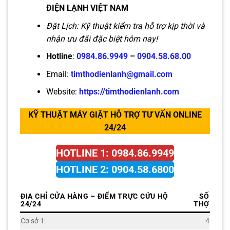
ĐIỆN LẠNH VIỆT NAM
Đặt Lịch: Kỹ thuật kiểm tra hỗ trợ kịp thời và
nhận ưu đãi đặc biệt hôm nay!
Hotline
:
0984.86.9949
–
0904.58.68.00
Email:
timthodienlanh@gmail.com
Website:
https://timthodienlanh.com
KỸ THUẬT MÁY GIẶT HỖ TRỢ TƯ VẤN ONLINE
24/24
HOTLINE 1: 0984.86.9949
HOTLINE 2: 0904.58.6800
ĐIA CHỈ CỬA HÀNG – ĐIỂM TRỰC CỨU HỘ
SỐ
24/24
THỢ
Cơ sở 1:
4