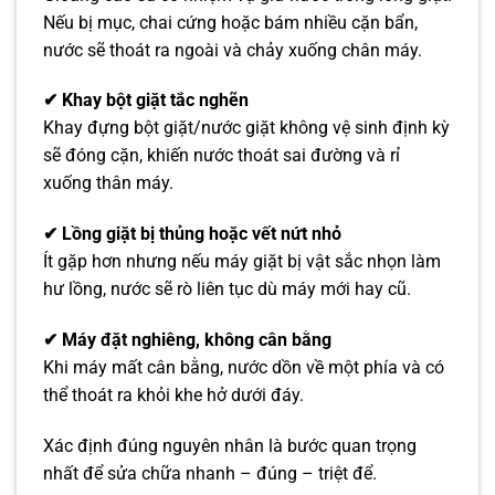
Nếu bị mục, chai cứng hoặc bám nhiều cặn bẩn,
nước sẽ thoát ra ngoài và chảy xuống chân máy.
✔ Khay bột giặt tắc nghẽn
Khay đựng bột giặt/nước giặt không vệ sinh định kỳ
sẽ đóng cặn, khiến nước thoát sai đường và rỉ
xuống thân máy.
✔ Lồng giặt bị thủng hoặc vết nứt nhỏ
Ít gặp hơn nhưng nếu máy giặt bị vật sắc nhọn làm
hư lồng, nước sẽ rò liên tục dù máy mới hay cũ.
✔ Máy đặt nghiêng, không cân bằng
Khi máy mất cân bằng, nước dồn về một phía và có
thể thoát ra khỏi khe hở dưới đáy.
Xác định đúng nguyên nhân là bước quan trọng
nhất để sửa chữa nhanh – đúng – triệt để.