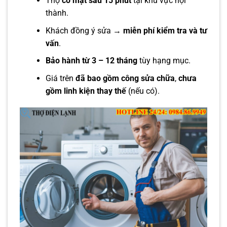
Thợ
có mặt sau 15 phút
tại khu vực nội
thành.
Khách đồng ý sửa →
miễn phí kiểm tra và tư
vấn
.
Bảo hành từ 3 – 12 tháng
tùy hạng mục.
Giá trên
đã bao gồm công sửa chữa
,
chưa
gồm linh kiện thay thế
(nếu có).