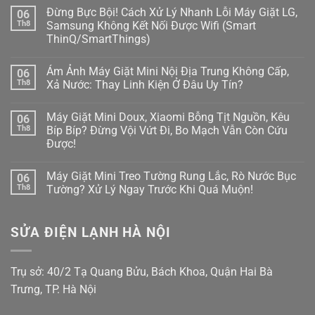
Giặt
có
Đừng Bực Bội! Cách Xử Lý Nhanh Lỗi Máy Giặt LG,
06
Tịt
bình
Ngòi
luận
Th8
Samsung Không Kết Nối Được Wifi (Smart
Không
ở
ThinQ/SmartThings)
Bơm
Máy
Xà
Giặt
Không
Phòng
Đang
có
(ezDispense,
Cập
Ám Ảnh Máy Giặt Mini Nội Địa Trung Không Cấp,
06
bình
AutoDose)?
Nhật
luận
Th8
Xả Nước: Thay Linh Kiện Ở Đâu Uy Tín?
Đừng
Firmware
ở
Vội
Bỗng
Đừng
Không
Gọi
Treo
Bực
có
Thợ,
Cứng,
Máy Giặt Mini Doux, Xiaomi Bỗng Tịt Nguồn, Kêu
06
Bội!
bình
Thử
Tối
Cách
luận
Th8
Bíp Bíp? Đừng Vội Vứt Đi, Bo Mạch Vẫn Còn Cứu
Ngay
Thui?
Xử
ở
Cách
Thợ
Được!
Lý
Ám
Này!
Già
Nhanh
Ảnh
Bày
Không
Lỗi
Máy
Cách
có
Máy
Giặt
Máy Giặt Mini Treo Tường Rung Lắc, Rò Nước Bục
06
Reset
bình
Giặt
Mini
Cấp
luận
Th8
Tường? Xử Lý Ngay Trước Khi Quá Muộn!
LG,
Nội
ở
Cứu!
Samsung
Địa
Máy
Không
Không
Trung
Giặt
có
Kết
Không
Mini
bình
Nối
Cấp,
SỬA ĐIỆN LẠNH HÀ NỘI
Doux,
luận
Được
Xả
Xiaomi
ở
Wifi
Nước:
Bỗng
Máy
(Smart
Thay
Tịt
Giặt
ThinQ/SmartThings)
Linh
Nguồn,
Mini
Trụ sở: 40/2 Tạ Quang Bửu, Bách Khoa, Quận Hai Bà
Kiện
Kêu
Treo
Ở
Bíp
Tường
Trưng, TP. Hà Nội
Đâu
Bíp?
Rung
Uy
Đừng
Lắc,
Tín?
Vội
Rò