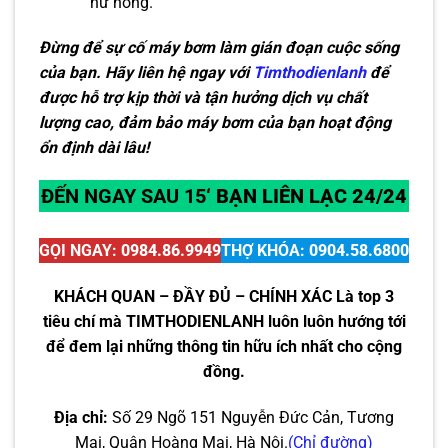
hư hỏng.
Đừng để sự cố máy bơm làm gián đoạn cuộc sống
của bạn. Hãy liên hệ ngay với
Timthodienlanh
để
được hỗ trợ kịp thời và tận hưởng dịch vụ chất
lượng cao, đảm bảo máy bơm của bạn hoạt động
ổn định dài lâu!
ĐẾN NGAY SAU 15
‘ BẠN LIÊN LẠC 24/24
GỌI NGAY:
0984.86.9949
THỢ KHÓA:
0904.58.6800
KHÁCH QUAN – ĐẦY ĐỦ – CHÍNH XÁC Là top 3
tiêu chí mà TIMTHODIENLANH luôn luôn hướng tới
để đem lại những thông tin hữu ích nhất cho cộng
đồng.
Địa chỉ:
Số 29 Ngõ 151 Nguyễn Đức Cản, Tương
Mai, Quận Hoàng Mai, Hà Nội.
(Chỉ đường)