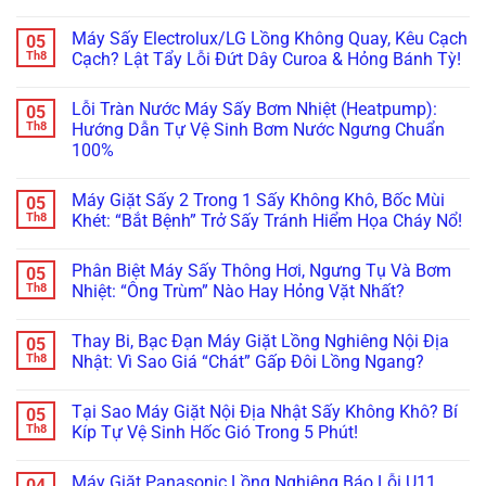
Bo
Tường?
Tủ
Máy
Không
Mạch
Xử
Bếp
Giặt
có
Máy Sấy Electrolux/LG Lồng Không Quay, Kêu Cạch
05
Vẫn
Lý
Khi
Miele
bình
Còn
Ngay
Bảo
Báo
luận
Th8
Cạch? Lật Tẩy Lỗi Đứt Dây Curoa & Hỏng Bánh Tỳ!
Cứu
Trước
Dưỡng
Lỗi
ở
Được!
Khi
Máy
WaterProof
Máy
Không
Quá
Giặt
System:
Giặt
có
Lỗi Tràn Nước Máy Sấy Bơm Nhiệt (Heatpump):
05
Muộn!
Bosch/Miele
Cẩn
Bosch
bình
Âm
Thận
Báo
luận
Th8
Hướng Dẫn Tự Vệ Sinh Bơm Nước Ngưng Chuẩn
Tủ
Mất
Lỗi
ở
100%
Sai
Vài
E18,
Máy
Cách!
Chục
E23
Sấy
Không
Triệu
Đứng
Electrolux/LG
có
Thay
Im?
Lồng
Máy Giặt Sấy 2 Trong 1 Sấy Không Khô, Bốc Mùi
05
bình
Bo
Gọi
Không
luận
Th8
Khét: “Bắt Bệnh” Trở Sấy Tránh Hiểm Họa Cháy Nổ!
Mạch!
Ngay
Quay,
ở
Thợ
Kêu
Lỗi
Không
“Trị”
Cạch
Tràn
có
Lỗi
Cạch?
Phân Biệt Máy Sấy Thông Hơi, Ngưng Tụ Và Bơm
05
Nước
bình
Bơm
Lật
Máy
luận
Th8
Nhiệt: “Ông Trùm” Nào Hay Hỏng Vặt Nhất?
Xả
Tẩy
Sấy
ở
Chuẩn
Lỗi
Bơm
Máy
Không
Châu
Đứt
Nhiệt
Giặt
có
Âu!
Dây
Thay Bi, Bạc Đạn Máy Giặt Lồng Nghiêng Nội Địa
05
(Heatpump):
Sấy
bình
Curoa
Hướng
2
luận
Th8
Nhật: Vì Sao Giá “Chát” Gấp Đôi Lồng Ngang?
&
Dẫn
Trong
ở
Hỏng
Tự
1
Phân
Không
Bánh
Vệ
Sấy
Biệt
có
Tỳ!
Tại Sao Máy Giặt Nội Địa Nhật Sấy Không Khô? Bí
05
Sinh
Không
Máy
bình
Bơm
Khô,
Sấy
luận
Th8
Kíp Tự Vệ Sinh Hốc Gió Trong 5 Phút!
Nước
Bốc
Thông
ở
Ngưng
Mùi
Hơi,
Thay
Không
Chuẩn
Khét:
Ngưng
Bi,
có
Máy Giặt Panasonic Lồng Nghiêng Báo Lỗi U11,
04
100%
“Bắt
Tụ
Bạc
bình