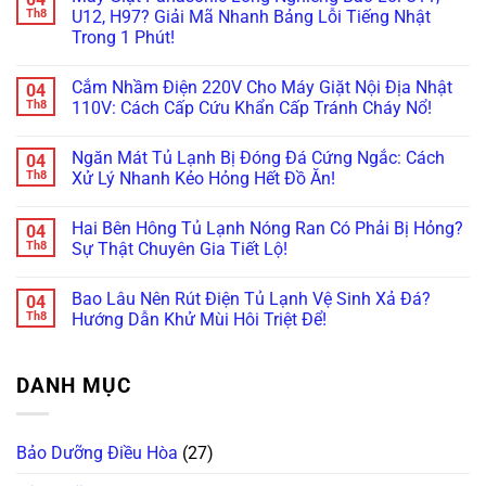
Bệnh”
Và
Đạn
luận
Th8
U12, H97? Giải Mã Nhanh Bảng Lỗi Tiếng Nhật
Trở
Bơm
Máy
ở
Trong 1 Phút!
Sấy
Nhiệt:
Giặt
Tại
Tránh
“Ông
Lồng
Sao
Không
Hiểm
Trùm”
Nghiêng
Máy
có
Họa
Nào
Nội
Giặt
Cắm Nhầm Điện 220V Cho Máy Giặt Nội Địa Nhật
04
bình
Cháy
Hay
Địa
Nội
luận
Th8
110V: Cách Cấp Cứu Khẩn Cấp Tránh Cháy Nổ!
Nổ!
Hỏng
Nhật:
Địa
ở
Vặt
Vì
Nhật
Máy
Không
Nhất?
Sao
Sấy
Giặt
có
Giá
Không
Ngăn Mát Tủ Lạnh Bị Đóng Đá Cứng Ngắc: Cách
04
Panasonic
bình
“Chát”
Khô?
Lồng
luận
Th8
Xử Lý Nhanh Kẻo Hỏng Hết Đồ Ăn!
Gấp
Bí
Nghiêng
ở
Đôi
Kíp
Báo
Cắm
Không
Lồng
Tự
Lỗi
Nhầm
có
Ngang?
Vệ
Hai Bên Hông Tủ Lạnh Nóng Ran Có Phải Bị Hỏng?
04
U11,
Điện
bình
Sinh
U12,
220V
luận
Th8
Sự Thật Chuyên Gia Tiết Lộ!
Hốc
H97?
Cho
ở
Gió
Giải
Máy
Ngăn
Không
Trong
Mã
Giặt
Mát
có
5
Bao Lâu Nên Rút Điện Tủ Lạnh Vệ Sinh Xả Đá?
04
Nhanh
Nội
Tủ
bình
Phút!
Bảng
Địa
Lạnh
luận
Th8
Hướng Dẫn Khử Mùi Hôi Triệt Để!
Lỗi
Nhật
Bị
ở
Tiếng
110V:
Đóng
Hai
Không
Nhật
Cách
Đá
Bên
có
Trong
Cấp
Cứng
Hông
bình
DANH MỤC
1
Cứu
Ngắc:
Tủ
luận
Phút!
Khẩn
Cách
Lạnh
ở
Cấp
Xử
Nóng
Bao
Tránh
Lý
Ran
Lâu
Cháy
Nhanh
Có
Nên
Bảo Dưỡng Điều Hòa
(27)
Nổ!
Kẻo
Phải
Rút
Hỏng
Bị
Điện
Hết
Hỏng?
Tủ