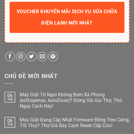
VOUCHER KHUYẾN MÃI DỊCH VỤ SỬA CHỮA
ĐIỆN LẠNH MỚI NHẤT
CHỦ ĐỀ MỚI NHẤT
Máy Giặt Tịt Ngòi Không Bơm Xà Phòng
06
Th8
(ezDispense, AutoDose)? Đừng Vội Gọi Thợ, Thử
Ngay Cách Này!
Không
có
Máy Giặt Đang Cập Nhật Firmware Bỗng Treo Cứng,
06
bình
luận
Th8
Tối Thui? Thợ Già Bày Cách Reset Cấp Cứu!
ở
Máy
Không