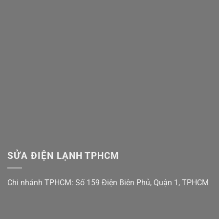
Vứt
Nước
Đi,
Bục
Bo
Tường?
Mạch
Xử
Vẫn
Lý
Còn
Ngay
Cứu
Trước
Được!
Khi
Quá
Muộn!
SỬA ĐIỆN LẠNH TPHCM
Chi nhánh TPHCM: Số 159 Điện Biên Phủ, Quận 1, TPHCM