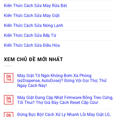
Kiến Thức Cách Sửa Máy Rửa Bát
Kiến Thức Cách Sửa Máy Giặt
Kiến Thức Cách Sửa Nóng Lạnh
Kiến Thức Cách Sửa Bếp Từ
Kiến Thức Cách Sửa Điều Hòa
XEM CHỦ ĐỀ MỚI NHẤT
Máy Giặt Tịt Ngòi Không Bơm Xà Phòng
06
Th8
(ezDispense, AutoDose)? Đừng Vội Gọi Thợ, Thử
Ngay Cách Này!
Không
có
Máy Giặt Đang Cập Nhật Firmware Bỗng Treo Cứng,
06
bình
luận
Th8
Tối Thui? Thợ Già Bày Cách Reset Cấp Cứu!
ở
Máy
Không
Giặt
có
Đừng Bực Bội! Cách Xử Lý Nhanh Lỗi Máy Giặt LG,
06
Tịt
bình