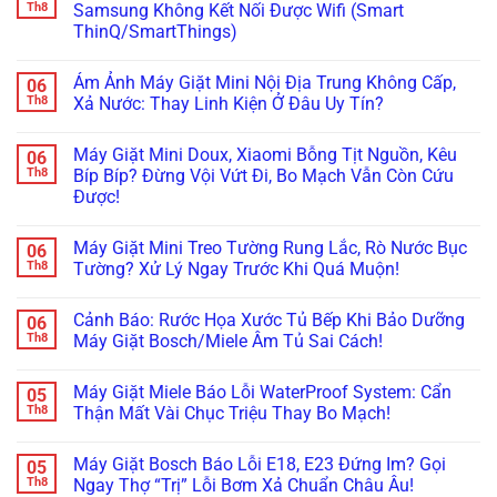
Ngòi
luận
Th8
Samsung Không Kết Nối Được Wifi (Smart
Không
ở
ThinQ/SmartThings)
Bơm
Máy
Xà
Giặt
Không
Phòng
Đang
có
(ezDispense,
Cập
Ám Ảnh Máy Giặt Mini Nội Địa Trung Không Cấp,
06
bình
AutoDose)?
Nhật
luận
Th8
Xả Nước: Thay Linh Kiện Ở Đâu Uy Tín?
Đừng
Firmware
ở
Vội
Bỗng
Đừng
Không
Gọi
Treo
Bực
có
Thợ,
Cứng,
Máy Giặt Mini Doux, Xiaomi Bỗng Tịt Nguồn, Kêu
06
Bội!
bình
Thử
Tối
Cách
luận
Th8
Bíp Bíp? Đừng Vội Vứt Đi, Bo Mạch Vẫn Còn Cứu
Ngay
Thui?
Xử
ở
Cách
Thợ
Được!
Lý
Ám
Này!
Già
Nhanh
Ảnh
Bày
Không
Lỗi
Máy
Cách
có
Máy
Giặt
Máy Giặt Mini Treo Tường Rung Lắc, Rò Nước Bục
06
Reset
bình
Giặt
Mini
Cấp
luận
Th8
Tường? Xử Lý Ngay Trước Khi Quá Muộn!
LG,
Nội
ở
Cứu!
Samsung
Địa
Máy
Không
Không
Trung
Giặt
có
Kết
Không
Cảnh Báo: Rước Họa Xước Tủ Bếp Khi Bảo Dưỡng
06
Mini
bình
Nối
Cấp,
Doux,
luận
Th8
Máy Giặt Bosch/Miele Âm Tủ Sai Cách!
Được
Xả
Xiaomi
ở
Wifi
Nước:
Bỗng
Máy
Không
(Smart
Thay
Tịt
Giặt
có
ThinQ/SmartThings)
Linh
Máy Giặt Miele Báo Lỗi WaterProof System: Cẩn
05
Nguồn,
Mini
bình
Kiện
Kêu
Treo
luận
Th8
Thận Mất Vài Chục Triệu Thay Bo Mạch!
Ở
Bíp
Tường
ở
Đâu
Bíp?
Rung
Cảnh
Không
Uy
Đừng
Lắc,
Báo:
có
Tín?
Máy Giặt Bosch Báo Lỗi E18, E23 Đứng Im? Gọi
05
Vội
Rò
Rước
bình
Vứt
Nước
Họa
luận
Th8
Ngay Thợ “Trị” Lỗi Bơm Xả Chuẩn Châu Âu!
Đi,
Bục
Xước
ở