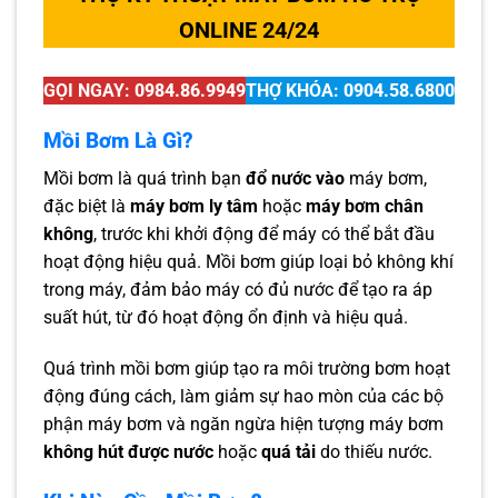
ONLINE 24/24
GỌI NGAY:
0984.86.9949
THỢ KHÓA:
0904.58.6800
Mồi Bơm Là Gì?
Mồi bơm là quá trình bạn
đổ nước vào
máy bơm,
đặc biệt là
máy bơm ly tâm
hoặc
máy bơm chân
không
, trước khi khởi động để máy có thể bắt đầu
hoạt động hiệu quả. Mồi bơm giúp loại bỏ không khí
trong máy, đảm bảo máy có đủ nước để tạo ra áp
suất hút, từ đó hoạt động ổn định và hiệu quả.
Quá trình mồi bơm giúp tạo ra môi trường bơm hoạt
động đúng cách, làm giảm sự hao mòn của các bộ
phận máy bơm và ngăn ngừa hiện tượng máy bơm
không hút được nước
hoặc
quá tải
do thiếu nước.