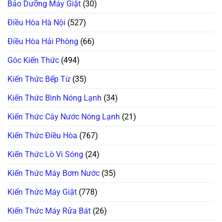
Bảo Dưỡng Máy Giặt
(30)
Đồ
Sự
Lạnh
Ăn!
Thật
Vệ
Chuyên
Sinh
Điều Hòa Hà Nội
(527)
Gia
Xả
Tiết
Đá?
Lộ!
Hướng
Điều Hòa Hải Phòng
(66)
Dẫn
Khử
Mùi
Góc Kiến Thức
(494)
Hôi
Triệt
Để!
Kiến Thức Bếp Từ
(35)
Kiến Thức Bình Nóng Lạnh
(34)
Kiến Thức Cây Nước Nóng Lạnh
(21)
Kiến Thức Điều Hòa
(767)
Kiến Thức Lò Vi Sóng
(24)
Kiến Thức Máy Bơm Nước
(35)
Kiến Thức Máy Giặt
(778)
Kiến Thức Máy Rửa Bát
(26)