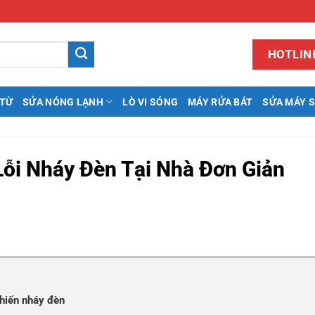
HOTLINE
 TỪ
SỬA NÓNG LẠNH
LÒ VI SÓNG
MÁY RỬA BÁT
SỬA MÁY 
Lỗi Nháy Đèn Tại Nhà Đơn Giản
khiến nháy đèn