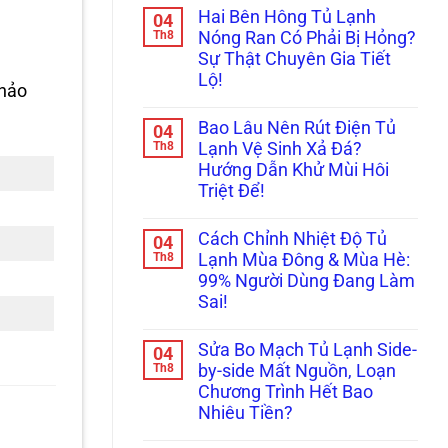
Cho
có
Nhanh
Hai Bên Hông Tủ Lạnh
04
Máy
bình
Bảng
Giặt
luận
Th8
Lỗi
Nóng Ran Có Phải Bị Hỏng?
ở
Nội
Tiếng
Sự Thật Chuyên Gia Tiết
Ngăn
Địa
Nhật
Mát
Nhật
Trong
Lộ!
khảo
Tủ
110V:
1
Lạnh
Không
Cách
Phút!
Bị
có
Cấp
Bao Lâu Nên Rút Điện Tủ
04
Đóng
bình
Cứu
Đá
luận
Th8
Khẩn
Lạnh Vệ Sinh Xả Đá?
ở
Cứng
Cấp
Hướng Dẫn Khử Mùi Hôi
Hai
Ngắc:
Tránh
Bên
Cách
Cháy
Triệt Để!
Hông
Xử
Nổ!
Tủ
Không
Lý
Lạnh
có
Nhanh
Cách Chỉnh Nhiệt Độ Tủ
04
Nóng
bình
Kẻo
Ran
luận
Th8
Hỏng
Lạnh Mùa Đông & Mùa Hè:
ở
Có
Hết
99% Người Dùng Đang Làm
Bao
Phải
Đồ
Lâu
Bị
Ăn!
Sai!
Nên
Hỏng?
Rút
Không
Sự
Điện
có
Thật
Sửa Bo Mạch Tủ Lạnh Side-
04
Tủ
bình
Chuyên
Lạnh
luận
Th8
Gia
by-side Mất Nguồn, Loạn
ở
Vệ
Tiết
Chương Trình Hết Bao
Cách
Sinh
Lộ!
Chỉnh
Xả
Nhiêu Tiền?
Nhiệt
Đá?
Độ
Không
Hướng