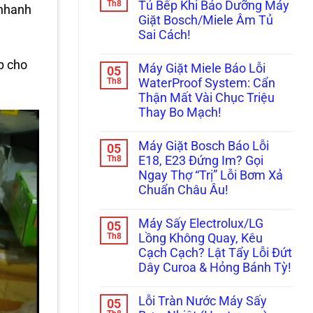
luận
Th8
Tủ Bếp Khi Bảo Dưỡng Máy
 nhanh
ở
Giặt Bosch/Miele Âm Tủ
Máy
Giặt
Sai Cách!
Mini
Treo
Không
Tường
có
p cho
Máy Giặt Miele Báo Lỗi
05
Rung
bình
Lắc,
luận
Th8
WaterProof System: Cẩn
ở
Rò
Thận Mất Vài Chục Triệu
Cảnh
Nước
Báo:
Bục
Thay Bo Mạch!
Rước
Tường?
Họa
Không
Xử
Xước
có
Lý
Máy Giặt Bosch Báo Lỗi
05
Tủ
bình
Ngay
Bếp
luận
Th8
Trước
E18, E23 Đứng Im? Gọi
ở
Khi
Khi
Ngay Thợ “Trị” Lỗi Bơm Xả
Máy
Bảo
Quá
Giặt
Dưỡng
Muộn!
Chuẩn Châu Âu!
Miele
Máy
Báo
Không
Giặt
Lỗi
có
Bosch/Miele
Máy Sấy Electrolux/LG
05
WaterProof
bình
Âm
System:
luận
Th8
Tủ
Lồng Không Quay, Kêu
ở
Cẩn
Sai
Cạch Cạch? Lật Tẩy Lỗi Đứt
Máy
Thận
Cách!
Giặt
Mất
Dây Curoa & Hỏng Bánh Tỳ!
Bosch
Vài
Báo
Không
Chục
Lỗi
có
Triệu
Lỗi Tràn Nước Máy Sấy
05
E18,
bình
Thay
E23
luận