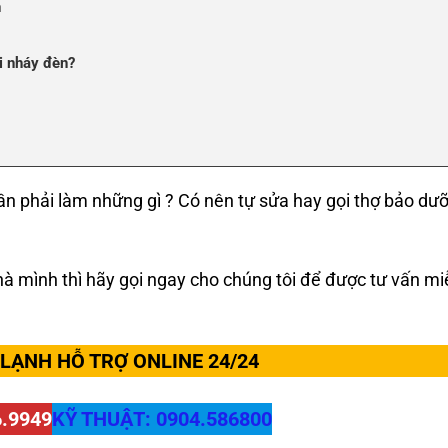
n
ỗi nháy đèn?
cần phải làm những gì ? Có nên tự sửa hay gọi thợ bảo dư
à mình thì hãy gọi ngay cho chúng tôi để được tư vấn mi
 LẠNH HỖ TRỢ ONLINE 24/24
6.9949
KỸ THUẬT: 0904.586800