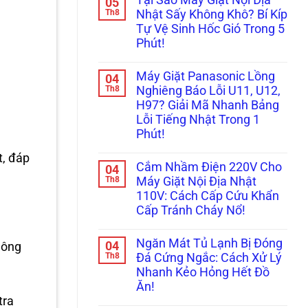
05
Hơi,
bình
Bệnh”
Ngưng
luận
Th8
Trở
Nhật Sấy Không Khô? Bí Kíp
ở
Tụ
Sấy
Tự Vệ Sinh Hốc Gió Trong 5
Thay
Và
Tránh
Bi,
Bơm
Hiểm
Phút!
Bạc
Nhiệt:
Họa
Đạn
Không
“Ông
Cháy
Máy
có
Trùm”
Nổ!
Máy Giặt Panasonic Lồng
04
Giặt
bình
Nào
Lồng
luận
Th8
Hay
Nghiêng Báo Lỗi U11, U12,
ở
Nghiêng
Hỏng
H97? Giải Mã Nhanh Bảng
Tại
Nội
Vặt
Sao
Địa
Nhất?
Lỗi Tiếng Nhật Trong 1
Máy
Nhật:
Phút!
Giặt
Vì
Nội
Sao
Không
Địa
Giá
t, đáp
có
Nhật
“Chát”
Cắm Nhầm Điện 220V Cho
04
bình
Sấy
Gấp
luận
Th8
Máy Giặt Nội Địa Nhật
Không
Đôi
ở
Khô?
Lồng
110V: Cách Cấp Cứu Khẩn
Máy
Bí
Ngang?
Giặt
Cấp Tránh Cháy Nổ!
Kíp
Panasonic
Tự
Lồng
Không
Vệ
Nghiêng
có
Sinh
Ngăn Mát Tủ Lạnh Bị Đóng
04
hông
Báo
bình
Hốc
Lỗi
luận
Th8
Đá Cứng Ngắc: Cách Xử Lý
Gió
ở
U11,
Trong
Nhanh Kẻo Hỏng Hết Đồ
Cắm
U12,
5
Nhầm
H97?
Ăn!
Phút!
Điện
Giải
tra
220V
Không
Mã