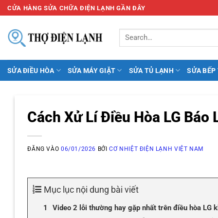
Bỏ
CỬA HÀNG SỬA CHỮA ĐIỆN LẠNH GẦN ĐÂY
qua
nội
dung
SỬA ĐIỀU HÒA
SỬA MÁY GIẶT
SỬA TỦ LẠNH
SỬA BẾP
Cách Xử Lí Điều Hòa LG Báo 
ĐĂNG VÀO
06/01/2026
BỞI
CƠ NHIỆT ĐIỆN LẠNH VIỆT NAM
Mục lục nội dung bài viết
Video 2 lỗi thường hay gặp nhất trên điều hòa LG 