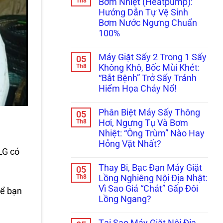
Th8
Bo
Bơm Nhiệt (Heatpump):
ở
Đứng
Mạch!
Hướng Dẫn Tự Vệ Sinh
Máy
Im?
Sấy
Gọi
Bơm Nước Ngưng Chuẩn
Electrolux/LG
Ngay
100%
Lồng
Thợ
Không
“Trị”
Không
Quay,
Lỗi
có
Kêu
Bơm
Máy Giặt Sấy 2 Trong 1 Sấy
05
bình
Cạch
Xả
luận
Th8
Không Khô, Bốc Mùi Khét:
Cạch?
Chuẩn
ở
Lật
Châu
“Bắt Bệnh” Trở Sấy Tránh
Lỗi
Tẩy
Âu!
Tràn
Hiểm Họa Cháy Nổ!
Lỗi
Nước
Đứt
Máy
Không
Dây
Sấy
có
Curoa
Phân Biệt Máy Sấy Thông
05
Bơm
bình
&
Nhiệt
luận
Th8
Hơi, Ngưng Tụ Và Bơm
Hỏng
ở
(Heatpump):
Bánh
Nhiệt: “Ông Trùm” Nào Hay
Máy
Hướng
Tỳ!
Giặt
Dẫn
Hỏng Vặt Nhất?
Sấy
Tự
LG có
2
Không
Vệ
Trong
có
Sinh
Thay Bi, Bạc Đạn Máy Giặt
05
1
bình
Bơm
Sấy
luận
Th8
Nước
Lồng Nghiêng Nội Địa Nhật:
ở
Không
Ngưng
Vì Sao Giá “Chát” Gấp Đôi
Phân
để bạn
Khô,
Chuẩn
Biệt
Bốc
100%
Lồng Ngang?
Máy
Mùi
Sấy
Không
Khét:
Thông
có
“Bắt
Tại Sao Máy Giặt Nội Địa