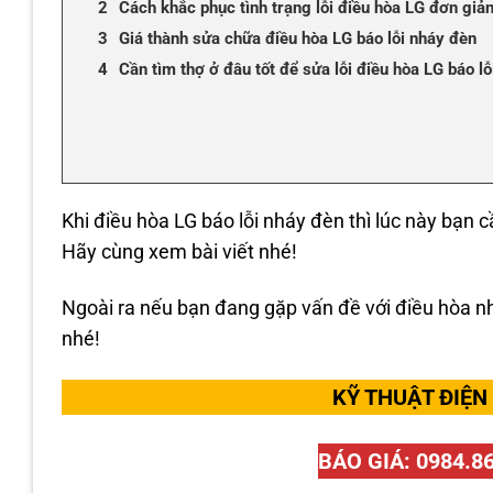
Cách khắc phục tình trạng lỗi điều hòa LG đơn giả
Giá thành sửa chữa điều hòa LG báo lỗi nháy đèn
Cần tìm thợ ở đâu tốt để sửa lỗi điều hòa LG báo l
Khi điều hòa LG báo lỗi nháy đèn thì lúc này bạn 
Hãy cùng xem bài viết nhé!
Ngoài ra nếu bạn đang gặp vấn đề với điều hòa nh
nhé!
KỸ THUẬT ĐIỆN
BÁO GIÁ: 0984.8