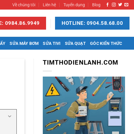
Về chúng tôi
Liên hệ
Tuyển dụng
Blog
: 0984.86.9949
HOTLINE: 0904.58.68.00
SẤY
SỬA MÁY BƠM
SỬA TIVI
SỬA QUẠT
GÓC KIẾN THỨC
TIMTHODIENLANH.COM