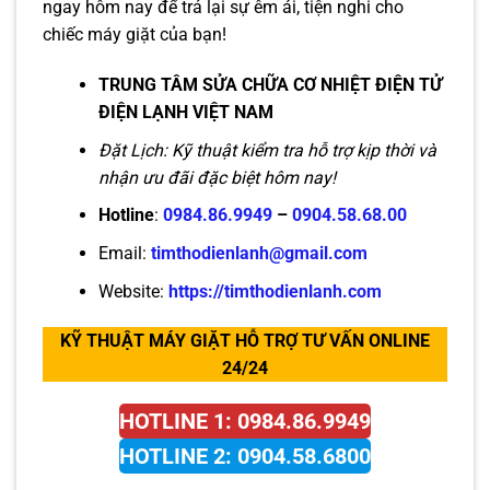
ngay hôm nay để trả lại sự êm ái, tiện nghi cho
chiếc máy giặt của bạn!
TRUNG TÂM SỬA CHỮA CƠ NHIỆT ĐIỆN TỬ
ĐIỆN LẠNH VIỆT NAM
Đặt Lịch: Kỹ thuật kiểm tra hỗ trợ kịp thời và
nhận ưu đãi đặc biệt hôm nay!
Hotline
:
0984.86.9949
–
0904.58.68.00
Email:
timthodienlanh@gmail.com
Website:
https://timthodienlanh.com
KỸ THUẬT MÁY GIẶT HỖ TRỢ TƯ VẤN ONLINE
24/24
HOTLINE 1: 0984.86.9949
HOTLINE 2: 0904.58.6800