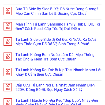
Biến
Bảo
Dày
Mát
Không
Chỉ
Dưỡng
Đặc?
Đổ
có
Trong
Tủ
Bắt
Mồ
Cửa Tủ Side-By-Side Bị Xệ, Rỏ Nước Đọng Sương?
07
bình
5
Đông,
Bệnh
Hôi,
luận
Th8
Mẹo Căn Chỉnh Bản Lề & Gioăng Cực Chuẩn
Phút!
Tủ
Đóng
Đọng
ở
Mát
Đá
Sương
Tủ
Không
Cho
Dàn
Mờ
Lạnh
có
Nhà
Lạnh
Kính:
Màn Hình Tủ Lạnh Samsung Family Hub Bị Đơ, Tối
07
Multidoor
bình
Hàng
Trong
Bắt
4
luận
Th8
Đen? Cách Reset Cấp Tốc Trị Dứt Điểm
5
Đúng
Cánh
ở
Phút
Bệnh
Kêu
Cửa
Không
Lốc
Réo
Tủ
có
(Block)
Tủ Lạnh Side-by-Side Bị Kẹt Đá, Rỉ Nước Ra Cửa?
07
To
Side-
bình
Hay
Ở
By-
luận
Th8
Mẹo Tháo Cụm Đổ Đá Vệ Sinh Trong 5 Phút!
Lỗi
Ngăn
Side
ở
Sấy
Đông
Bị
Màn
Không
Kính?
Mềm?
Xệ,
Hình
có
Tủ Lạnh Không Bơm Nước Làm Đá: Mẹo Thông
07
Bắt
Rỏ
Tủ
bình
Bệnh
Nước
Lạnh
luận
Th8
Tắc Ống & Kiểm Tra Bơm Cực Chuẩn
Kẹt
Đọng
Samsung
ở
Quạt
Sương?
Family
Tủ
Không
Dàn
Mẹo
Hub
Lạnh
có
Tủ Lạnh Không Rơi Đá: Bí Kíp Test Nhanh Motor Lật
07
Lạnh
Căn
Bị
Side-
bình
Inverter
Chỉnh
Đơ,
by-
luận
Th8
Khay & Cảm Biến Cực Chuẩn
Cực
Bản
Tối
Side
ở
Chuẩn
Lề
Đen?
Bị
Tủ
Không
&
Cách
Kẹt
Lạnh
có
Cấp Cứu Tủ Lạnh Nội Địa Nhật Cắm Nhầm Điện
07
Gioăng
Reset
Đá,
Không
bình
Cực
Cấp
Rỉ
Bơm
luận
Th8
220V: Đừng Bỏ Đi, Đọc Ngay Cách Xử Lý!
Chuẩn
Tốc
Nước
Nước
ở
Trị
Ra
Làm
Tủ
Không
Dứt
Cửa?
Đá:
Lạnh
có
Tủ Lạnh Hitachi Nội Địa Kêu “Bụp Bụp”, Nháy Đèn
07
Điểm
Mẹo
Mẹo
Không
bình
Tháo
Thông
Rơi
luận
Th8
Ngăn Chân Không? Đây Là Cách Xử Lý!