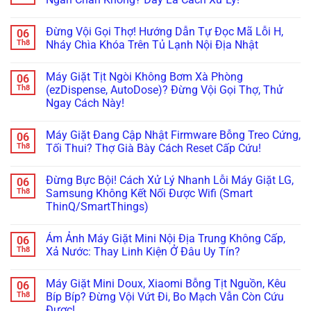
Cụm
Tắc
Đá:
ở
Đổ
Ống
Bí
Cấp
Không
Đá
&
Kíp
Cứu
có
Đừng Vội Gọi Thợ! Hướng Dẫn Tự Đọc Mã Lỗi H,
06
Vệ
Kiểm
Test
Tủ
bình
Sinh
Tra
Nhanh
Lạnh
luận
Th8
Nháy Chìa Khóa Trên Tủ Lạnh Nội Địa Nhật
Trong
Bơm
Motor
Nội
ở
5
Cực
Lật
Địa
Tủ
Không
Phút!
Chuẩn
Khay
Nhật
Lạnh
có
Máy Giặt Tịt Ngòi Không Bơm Xà Phòng
06
&
Cắm
Hitachi
bình
Cảm
Nhầm
Nội
luận
Th8
(ezDispense, AutoDose)? Đừng Vội Gọi Thợ, Thử
Biến
Điện
Địa
ở
Ngay Cách Này!
Cực
220V:
Kêu
Đừng
Chuẩn
Đừng
“Bụp
Vội
Không
Bỏ
Bụp”,
Gọi
có
Đi,
Nháy
Thợ!
Máy Giặt Đang Cập Nhật Firmware Bỗng Treo Cứng,
06
bình
Đọc
Đèn
Hướng
luận
Th8
Tối Thui? Thợ Già Bày Cách Reset Cấp Cứu!
Ngay
Ngăn
Dẫn
ở
Cách
Chân
Tự
Máy
Không
Xử
Không?
Đọc
Giặt
có
Lý!
Đây
Mã
Đừng Bực Bội! Cách Xử Lý Nhanh Lỗi Máy Giặt LG,
06
Tịt
bình
Là
Lỗi
Ngòi
luận
Th8
Samsung Không Kết Nối Được Wifi (Smart
Cách
H,
Không
ở
Xử
Nháy
ThinQ/SmartThings)
Bơm
Máy
Lý!
Chìa
Xà
Giặt
Khóa
Không
Phòng
Đang
Trên
có
(ezDispense,
Cập
Ám Ảnh Máy Giặt Mini Nội Địa Trung Không Cấp,
06
Tủ
bình
AutoDose)?
Nhật
Lạnh
luận
Th8
Xả Nước: Thay Linh Kiện Ở Đâu Uy Tín?
Đừng
Firmware
ở
Nội
Vội
Bỗng
Đừng
Địa
Không
Gọi
Treo
Bực
Nhật
có
Thợ,
Cứng,
Máy Giặt Mini Doux, Xiaomi Bỗng Tịt Nguồn, Kêu
06
Bội!
bình
Thử
Tối
Cách
luận
Th8
Bíp Bíp? Đừng Vội Vứt Đi, Bo Mạch Vẫn Còn Cứu
Ngay
Thui?
Xử
ở
Cách
Thợ
Được!
Lý
Ám