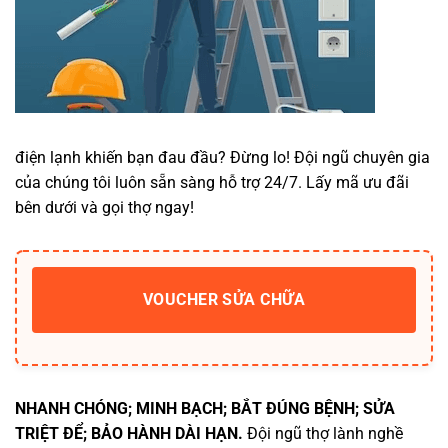
điện lạnh khiến bạn đau đầu? Đừng lo! Đội ngũ chuyên gia
của chúng tôi luôn sẵn sàng hỗ trợ 24/7. Lấy mã ưu đãi
bên dưới và gọi thợ ngay!
VOUCHER SỬA CHỮA
NHANH CHÓNG; MINH BẠCH; BẮT ĐÚNG BỆNH; SỬA
TRIỆT ĐỂ; BẢO HÀNH DÀI HẠN.
Đội ngũ thợ lành nghề