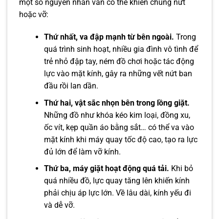
một số nguyên nhân vẫn có thể khiến chúng nứt
hoặc vỡ:
Thứ nhất, va đập mạnh từ bên ngoài.
Trong
quá trình sinh hoạt, nhiều gia đình vô tình để
trẻ nhỏ đập tay, ném đồ chơi hoặc tác động
lực vào mặt kính, gây ra những vết nứt ban
đầu rồi lan dần.
Thứ hai, vật sắc nhọn bên trong lồng giặt.
Những đồ như khóa kéo kim loại, đồng xu,
ốc vít, kẹp quần áo bằng sắt… có thể va vào
mặt kính khi máy quay tốc độ cao, tạo ra lực
đủ lớn để làm vỡ kính.
Thứ ba, máy giặt hoạt động quá tải.
Khi bỏ
quá nhiều đồ, lực quay tăng lên khiến kính
phải chịu áp lực lớn. Về lâu dài, kính yếu đi
và dễ vỡ.