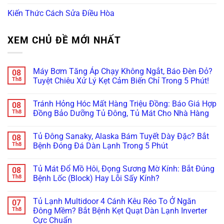
Kiến Thức Cách Sửa Điều Hòa
XEM CHỦ ĐỀ MỚI NHẤT
Máy Bơm Tăng Áp Chạy Không Ngắt, Báo Đèn Đỏ?
08
Th8
Tuyệt Chiêu Xử Lý Kẹt Cảm Biến Chỉ Trong 5 Phút!
Không
có
Tránh Hỏng Hóc Mất Hàng Triệu Đồng: Báo Giá Hợp
08
bình
luận
Th8
Đồng Bảo Dưỡng Tủ Đông, Tủ Mát Cho Nhà Hàng
ở
Máy
Không
Bơm
có
Tủ Đông Sanaky, Alaska Bám Tuyết Dày Đặc? Bắt
08
Tăng
bình
Áp
luận
Th8
Bệnh Đóng Đá Dàn Lạnh Trong 5 Phút
Chạy
ở
Không
Tránh
Không
Ngắt,
Hỏng
có
Tủ Mát Đổ Mồ Hôi, Đọng Sương Mờ Kính: Bắt Đúng
08
Báo
Hóc
bình
Đèn
Mất
luận
Th8
Bệnh Lốc (Block) Hay Lỗi Sấy Kính?
Đỏ?
Hàng
ở
Tuyệt
Triệu
Tủ
Không
Chiêu
Đồng:
Đông
có
Tủ Lạnh Multidoor 4 Cánh Kêu Réo To Ở Ngăn
07
Xử
Báo
Sanaky,
bình
Lý
Giá
Alaska
luận
Th8
Đông Mềm? Bắt Bệnh Kẹt Quạt Dàn Lạnh Inverter
Kẹt
Hợp
Bám
ở
Cực Chuẩn
Cảm
Đồng
Tuyết
Tủ