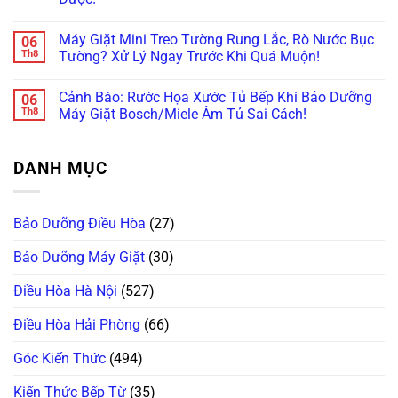
Này!
Già
Nhanh
Ảnh
Bày
Không
Lỗi
Máy
Cách
có
Máy
Giặt
Máy Giặt Mini Treo Tường Rung Lắc, Rò Nước Bục
06
Reset
bình
Giặt
Mini
Cấp
luận
Th8
Tường? Xử Lý Ngay Trước Khi Quá Muộn!
LG,
Nội
ở
Cứu!
Samsung
Địa
Máy
Không
Không
Trung
Giặt
có
Kết
Không
Cảnh Báo: Rước Họa Xước Tủ Bếp Khi Bảo Dưỡng
06
Mini
bình
Nối
Cấp,
Doux,
luận
Th8
Máy Giặt Bosch/Miele Âm Tủ Sai Cách!
Được
Xả
Xiaomi
ở
Wifi
Nước:
Bỗng
Máy
Không
(Smart
Thay
Tịt
Giặt
có
ThinQ/SmartThings)
Linh
Nguồn,
Mini
bình
Kiện
DANH MỤC
Kêu
Treo
luận
Ở
Bíp
Tường
ở
Đâu
Bíp?
Rung
Cảnh
Uy
Đừng
Lắc,
Báo:
Tín?
Vội
Rò
Rước
Bảo Dưỡng Điều Hòa
(27)
Vứt
Nước
Họa
Đi,
Bục
Xước
Bo
Tường?
Tủ
Bảo Dưỡng Máy Giặt
(30)
Mạch
Xử
Bếp
Vẫn
Lý
Khi
Còn
Ngay
Bảo
Điều Hòa Hà Nội
(527)
Cứu
Trước
Dưỡng
Được!
Khi
Máy
Quá
Giặt
Điều Hòa Hải Phòng
(66)
Muộn!
Bosch/Miele
Âm
Tủ
Góc Kiến Thức
(494)
Sai
Cách!
Kiến Thức Bếp Từ
(35)