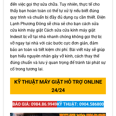
đến việc gọi thợ sửa chữa. Tuy nhiên, thực tế cho
thấy bạn hoàn toàn có thể tự xử lý nếu biết đúng
quy trình và chuẩn bị đầy đủ dụng cụ cần thiết. Điện
Lạnh Phương Đông sẽ chia sẻ cho bạn cách sửa
cửa kính máy giặt Cách sửa cửa kính máy giặt
Indesit bị vỡ tại nhà nhanh chóng không gọi thợ bị
vỡ ngay tại nhà với các bước cực đơn giản, đảm
bảo an toàn và tiết kiệm chi phí. Bài viết này sẽ giúp
bạn hiểu nguyên nhân gây vỡ kính, cách thay thế
đúng chuẩn và lưu ý quan trọng để tránh tái phát sự
cố trong tương lai.
KỸ THUẬT MÁY GIẶT HỖ TRỢ ONLINE
24/24
BÁO GIÁ: 0984.86.9949
KỸ THUẬT: 0904.586800