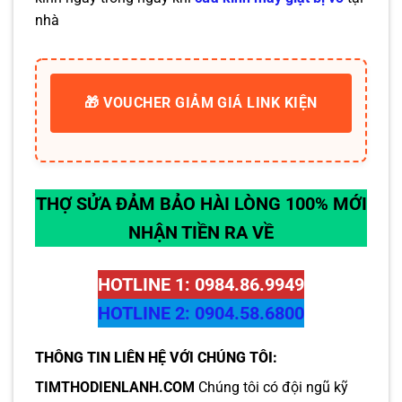
nhà
🎁 VOUCHER GIẢM GIÁ LINK KIỆN
THỢ SỬA ĐẢM BẢO HÀI LÒNG 100% MỚI
NHẬN TIỀN RA VỀ
HOTLINE 1: 0984.86.9949
HOTLINE 2: 0904.58.6800
THÔNG TIN LIÊN HỆ VỚI CHÚNG TÔI:
TIMTHODIENLANH.COM
Chúng tôi có đội ngũ kỹ