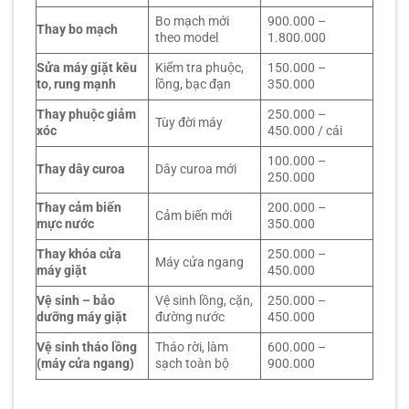
Bo mạch mới
900.000 –
Thay bo mạch
theo model
1.800.000
Sửa máy giặt kêu
Kiểm tra phuộc,
150.000 –
to, rung mạnh
lồng, bạc đạn
350.000
Thay phuộc giảm
250.000 –
Tùy đời máy
xóc
450.000 / cái
100.000 –
Thay dây curoa
Dây curoa mới
250.000
Thay cảm biến
200.000 –
Cảm biến mới
mực nước
350.000
Thay khóa cửa
250.000 –
Máy cửa ngang
máy giặt
450.000
Vệ sinh – bảo
Vệ sinh lồng, cặn,
250.000 –
dưỡng máy giặt
đường nước
450.000
Vệ sinh tháo lồng
Tháo rời, làm
600.000 –
(máy cửa ngang)
sạch toàn bộ
900.000