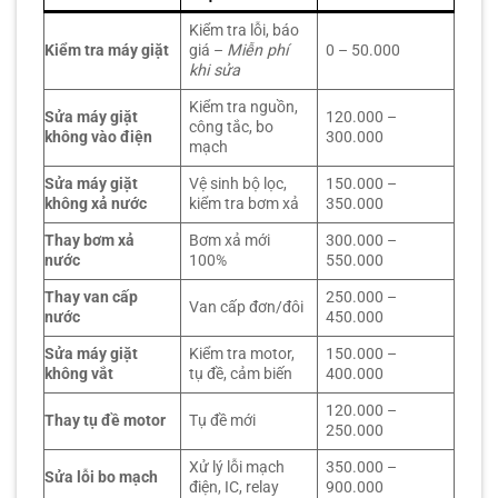
Kiểm tra lỗi, báo
Kiểm tra máy giặt
giá –
Miễn phí
0 – 50.000
khi sửa
Kiểm tra nguồn,
Sửa máy giặt
120.000 –
công tắc, bo
không vào điện
300.000
mạch
Sửa máy giặt
Vệ sinh bộ lọc,
150.000 –
không xả nước
kiểm tra bơm xả
350.000
Thay bơm xả
Bơm xả mới
300.000 –
nước
100%
550.000
Thay van cấp
250.000 –
Van cấp đơn/đôi
nước
450.000
Sửa máy giặt
Kiểm tra motor,
150.000 –
không vắt
tụ đề, cảm biến
400.000
120.000 –
Thay tụ đề motor
Tụ đề mới
250.000
Xử lý lỗi mạch
350.000 –
Sửa lỗi bo mạch
điện, IC, relay
900.000