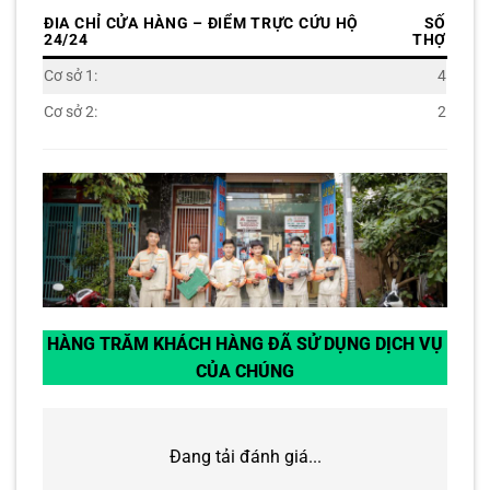
ĐIA CHỈ CỬA HÀNG – ĐIỂM TRỰC CỨU HỘ
SỐ
24/24
THỢ
Cơ sở 1:
4
Cơ sở 2:
2
HÀNG TRĂM KHÁCH HÀNG ĐÃ SỬ DỤNG DỊCH VỤ
CỦA CHÚNG
Đang tải đánh giá...