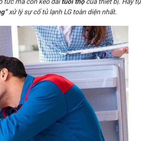
ập tức mà còn kéo dài
tuổi thọ
của thiết bị. Hãy tự
ng”
xử lý sự cố tủ lạnh LG toàn diện nhất.