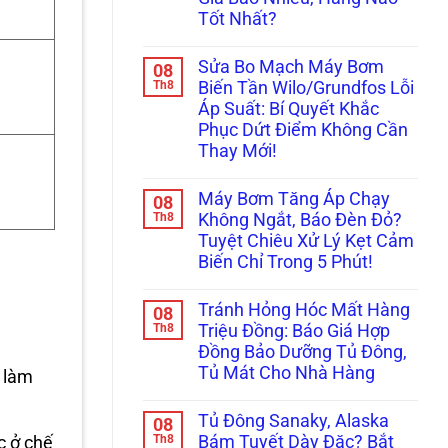
Người”
Dương
Hướng
Của
Tốt Nhất?
Năng
Dẫn
Thợ
Chảy
Thay
Không
Non
Yếu
Phớt
có
Tay!
Xìu?
Chịu
Sửa Bo Mạch Máy Bơm
08
bình
Cách
Nhiệt
luận
Th8
Biến Tần Wilo/Grundfos Lỗi
Chọn
Chuẩn
ở
&
Kỹ
Áp Suất: Bí Quyết Khắc
Ám
Lắp
Thuật
Ảnh
Phục Dứt Điểm Không Cần
Bơm
Tránh
Tiếng
Tăng
Chập
Thay Mới!
“Tạch
Áp
Cháy!
Tạch”?
Không
Nước
Nâng
có
Nóng
Cấp
Máy Bơm Tăng Áp Chạy
08
bình
(100°C)
Máy
luận
Th8
Chuẩn
Không Ngắt, Báo Đèn Đỏ?
Bơm
ở
Nhất!
Cơ
Tuyệt Chiêu Xử Lý Kẹt Cảm
Sửa
Lên
Bo
Biến Chỉ Trong 5 Phút!
Điện
Mạch
Tử
Máy
Không
Chống
Bơm
có
Ồn:
Tránh Hỏng Hóc Mất Hàng
08
Biến
bình
Giá
Tần
luận
Th8
Triệu Đồng: Báo Giá Hợp
Bao
ở
Wilo/Grundfos
Nhiêu,
Đồng Bảo Dưỡng Tủ Đông,
Máy
Lỗi
Hãng
Bơm
Áp
Tủ Mát Cho Nhà Hàng
i làm
Nào
Tăng
Suất:
Tốt
Áp
Không
Bí
Nhất?
Chạy
có
Quyết
Tủ Đông Sanaky, Alaska
08
Không
bình
Khắc
Ngắt,
luận
Th8
Phục
Bám Tuyết Dày Đặc? Bắt
c ở chế