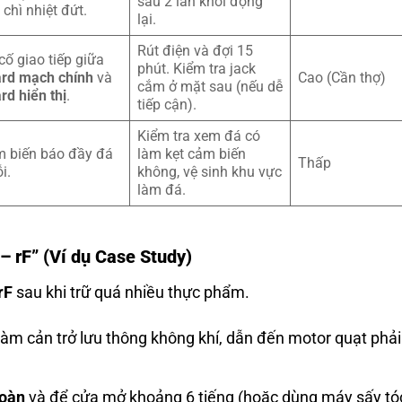
sau 2 lần khởi động
 chì nhiệt đứt.
lại.
Rút điện và đợi 15
cố giao tiếp giữa
phút. Kiểm tra jack
rd mạch chính
và
Cao (Cần thợ)
cắm ở mặt sau (nếu dễ
rd hiển thị
.
tiếp cận).
Kiểm tra xem đá có
 biến báo đầy đá
làm kẹt cảm biến
Thấp
ỗi.
không, vệ sinh khu vực
làm đá.
– rF”
(Ví dụ Case Study)
rF
sau khi trữ quá nhiều thực phẩm.
 làm cản trở lưu thông không khí, dẫn đến motor quạt phả
toàn
và để cửa mở khoảng 6 tiếng (hoặc dùng máy sấy tó