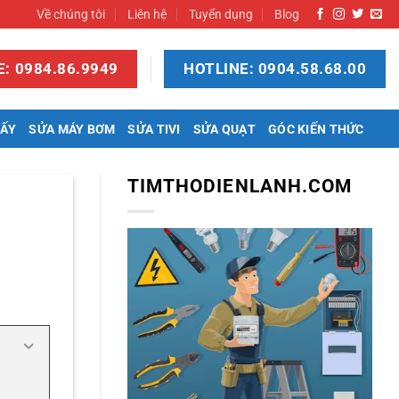
Về chúng tôi
Liên hệ
Tuyển dụng
Blog
: 0984.86.9949
HOTLINE: 0904.58.68.00
SẤY
SỬA MÁY BƠM
SỬA TIVI
SỬA QUẠT
GÓC KIẾN THỨC
TIMTHODIENLANH.COM