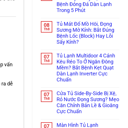
ở
Báo
Dứt
Bệnh Đóng Đá Dàn Lạnh
Tránh
Đèn
Điểm
Hỏng
Đỏ?
Không
Trong 5 Phút
Hóc
Tuyệt
Cần
Mất
Không
Chiêu
Thay
Hàng
có
Xử
Mới!
Tủ Mát Đổ Mồ Hôi, Đọng
08
Triệu
bình
Lý
Đồng:
luận
Th8
Kẹt
Sương Mờ Kính: Bắt Đúng
ở
Báo
Cảm
Bệnh Lốc (Block) Hay Lỗi
Tủ
Giá
Biến
Đông
Hợp
Chỉ
Sấy Kính?
Sanaky,
Đồng
Trong
Alaska
Không
Bảo
5
Bám
có
Dưỡng
Phút!
Tủ Lạnh Multidoor 4 Cánh
07
Tuyết
bình
Tủ
Dày
luận
Th8
Đông,
Kêu Réo To Ở Ngăn Đông
ặp vấn
ở
Đặc?
Tủ
Mềm? Bắt Bệnh Kẹt Quạt
Tủ
Bắt
Mát
Mát
Bệnh
Cho
Dàn Lạnh Inverter Cực
Đổ
Đóng
Nhà
Chuẩn
Mồ
Đá
Hàng
 ra dễ
Hôi,
Dàn
Không
Đọng
Lạnh
có
Sương
Trong
Cửa Tủ Side-By-Side Bị Xệ,
07
bình
Mờ
5
luận
Th8
Rỏ Nước Đọng Sương? Mẹo
Kính:
Phút
ở
Bắt
Căn Chỉnh Bản Lề & Gioăng
Tủ
Đúng
Lạnh
Cực Chuẩn
Bệnh
Multidoor
Lốc
4
Không
(Block)
Cánh
có
Hay
Màn Hình Tủ Lạnh
07
Kêu
bình