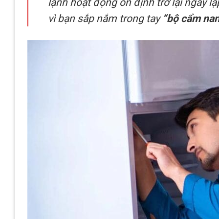
lạnh hoạt động ổn định trở lại ngay l
vì bạn sắp nắm trong tay
“bộ cẩm na