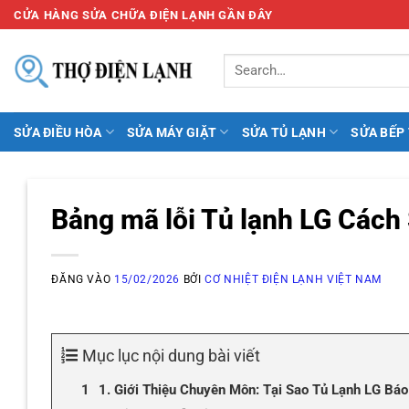
Bỏ
CỬA HÀNG SỬA CHỮA ĐIỆN LẠNH GẦN ĐÂY
qua
nội
dung
SỬA ĐIỀU HÒA
SỬA MÁY GIẶT
SỬA TỦ LẠNH
SỬA BẾP
Bảng mã lỗi Tủ lạnh LG Cách
ĐĂNG VÀO
15/02/2026
BỞI
CƠ NHIỆT ĐIỆN LẠNH VIỆT NAM
Mục lục nội dung bài viết
1. Giới Thiệu Chuyên Môn: Tại Sao Tủ Lạnh LG Bá