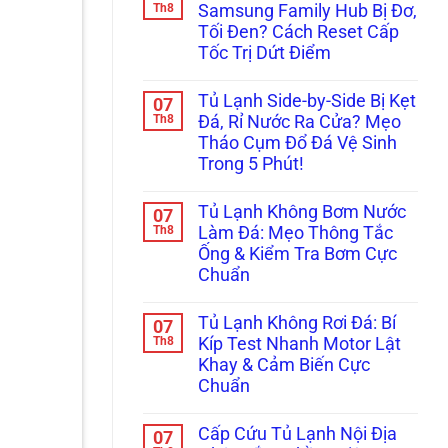
Lỗi
Réo
luận
Th8
Samsung Family Hub Bị Đơ,
Sấy
ở
To
Kính?
Tối Đen? Cách Reset Cấp
Cửa
Ở
Tủ
Ngăn
Tốc Trị Dứt Điểm
Side-
Đông
By-
Không
Mềm?
Side
có
Bắt
Tủ Lạnh Side-by-Side Bị Kẹt
07
Bị
bình
Bệnh
Xệ,
luận
Th8
Kẹt
Đá, Rỉ Nước Ra Cửa? Mẹo
ở
Rỏ
Quạt
Tháo Cụm Đổ Đá Vệ Sinh
Màn
Nước
Dàn
Hình
Đọng
Lạnh
Trong 5 Phút!
Tủ
Sương?
Inverter
Lạnh
Không
Mẹo
Cực
Samsung
có
Căn
Chuẩn
Tủ Lạnh Không Bơm Nước
07
Family
bình
Chỉnh
Hub
luận
Th8
Bản
Làm Đá: Mẹo Thông Tắc
ở
Bị
Lề
Ống & Kiểm Tra Bơm Cực
Tủ
Đơ,
&
Lạnh
Tối
Gioăng
Chuẩn
Side-
Đen?
Cực
by-
Không
Cách
Chuẩn
Side
có
Reset
Tủ Lạnh Không Rơi Đá: Bí
07
Bị
bình
Cấp
Kẹt
luận
Th8
Tốc
Kíp Test Nhanh Motor Lật
ở
Đá,
Trị
Khay & Cảm Biến Cực
Tủ
Rỉ
Dứt
Lạnh
Nước
Điểm
Chuẩn
Không
Ra
Bơm
Không
Cửa?
Nước
có
Mẹo
Cấp Cứu Tủ Lạnh Nội Địa
07
Làm
bình
Tháo