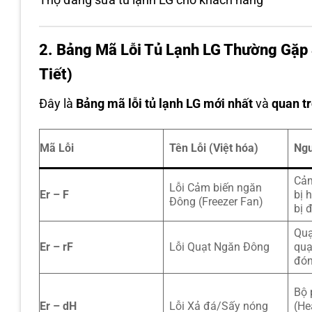
2. Bảng Mã Lỗi Tủ Lạnh LG Thường Gặp
Tiết)
Đây là
Bảng mã lỗi tủ lạnh LG mới nhất
và
quan t
Mã Lỗi
Tên Lỗi (Việt hóa)
Ngu
Cảm
Lỗi Cảm biến ngăn
Er – F
bị 
Đông (Freezer Fan)
bị 
Quạ
Er – rF
Lỗi Quạt Ngăn Đông
quạ
đón
Bộ 
Er – dH
Lỗi Xả đá/Sấy nóng
(He