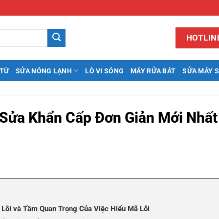
HOTLINE
 TỪ
SỬA NÓNG LẠNH
LÒ VI SÓNG
MÁY RỬA BÁT
SỬA MÁY 
 Sửa Khẩn Cấp Đơn Giản Mới Nhất
o Lỗi và Tầm Quan Trọng Của Việc Hiểu Mã Lỗi