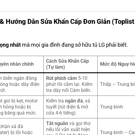
 & Hướng Dẫn Sửa Khẩn Cấp Đơn Giản
(Toplist
rọng nhất
mà mọi gia đình đang sở hữu tủ LG phải biết.
Cách Sửa Khẩn Cấp
yên nhân chính
Mức độ Nguy h
(Tự làm)
 biến ngăn đông
Rút phích cắm
5-10
hỏng hoặc dây điện
phút rồi cắm lại. Kiểm
Thấp – Trung b
đứt.
tra dây nối Cảm biến.
t gió bị kẹt, motor
Kiểm tra
ngăn đá
, xả
t hỏng hoặc bị
tuyết (rút điện & mở
Trung bình
g băng quá mức.
cửa 4-6 tiếng).
Tắt nguồn
và gọi thợ
phận xả đá
nếu lỗi vẫn xuất hiện
ater) bị lỗi hoặc
Trung bình – Ca