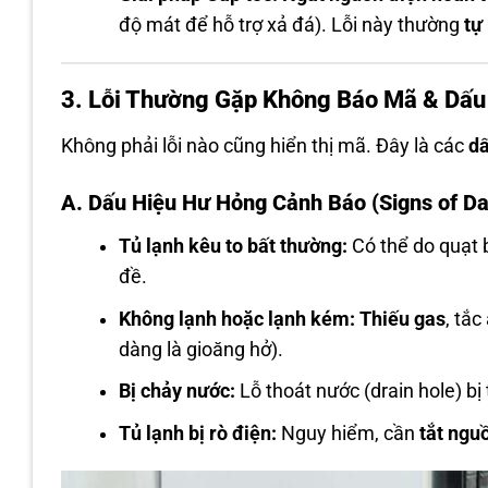
độ mát để hỗ trợ xả đá). Lỗi này thường
tự
3. Lỗi Thường Gặp Không Báo Mã & Dấu
Không phải lỗi nào cũng hiển thị mã. Đây là các
d
A. Dấu Hiệu Hư Hỏng Cảnh Báo (Signs of D
Tủ lạnh kêu to bất thường:
Có thể do quạt b
đề.
Không lạnh hoặc lạnh kém:
Thiếu gas
, tắ
dàng là gioăng hở).
Bị chảy nước:
Lỗ thoát nước (drain hole) bị 
Tủ lạnh bị rò điện:
Nguy hiểm, cần
tắt ngu