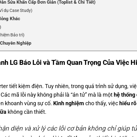
n Sửa Khẩn Cấp Đơn Giản (Toplist & Chi Tiết)
(Ví dụ Case Study)
Hỏng Khác
)
hiệm Bảo trì)
 Chuyên Nghiệp
yên gia)
ạnh LG Báo Lỗi và Tầm Quan Trọng Của Việc H
& Ước tính Chi phí
er tiết kiệm điện. Tuy nhiên, trong quá trình sử dụng, việ
. Các mã lỗi này không phải là “án tử” mà là một
hệ thống
ên khoanh vùng sự cố.
Kinh nghiệm
cho thấy, việc
hiểu rõ
hữa
không cần thiết.
ận diện và xử lý các lỗi cơ bản không chỉ giúp tủ