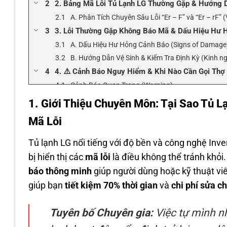
2. Bảng Mã Lỗi Tủ Lạnh LG Thường Gặp & Hướng Dẫ
A. Phân Tích Chuyên Sâu Lỗi “Er – F” và “Er – rF” 
3. Lỗi Thường Gặp Không Báo Mã & Dấu Hiệu Hư 
A. Dấu Hiệu Hư Hỏng Cảnh Báo (Signs of Damage
B. Hướng Dẫn Vệ Sinh & Kiểm Tra Định Kỳ (Kinh ng
4. ⚠️ Cảnh Báo Nguy Hiểm & Khi Nào Cần Gọi Thợ
Cảnh Báo Quan Trọng (Warning)
Lỗi cần gọi Kỹ thuật viên (Error Codes đòi hỏi Chu
1. Giới Thiệu Chuyên Môn:
Tại Sao Tủ L
5. Danh Sách Địa Chỉ Sửa Chữa Uy Tín (List Local) 
Mã Lỗi
6. Câu Hỏi Thường Gặp Về Tủ Lạnh LG (FAQs)
Tủ lạnh LG nổi tiếng với độ bền và công nghệ Invert
bị hiển thị các
mã lỗi
là điều không thể tránh khỏi
báo thông minh
giúp người dùng hoặc kỹ thuật vi
giúp bạn
tiết kiệm 70% thời gian
và
chi phí sửa c
Tuyên bố Chuyên gia:
Việc tự mình nh