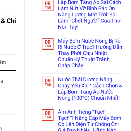
Lắp Bơm Tăng Áp Sai Cách
08
bình
luận
Th8
Làm Nứt Vỡ Bình Bảo Ôn
ở
Năng Lượng Mặt Trời: Sai
Máy
 & Chi
Bơm
Lầm “Chết Người” Của Thợ
Tăng
Non Tay!
Áp
Kêu
Không
To
có
Ám
Máy Bơm Nước Nóng Bị Rò
08
bình
Ảnh
luận
Th8
Rỉ Nước Ở Trục? Hướng Dẫn
Hàng
ở
Xóm?
Thay Phớt Chịu Nhiệt
Lắp
Tuyệt
Bơm
Chuẩn Kỹ Thuật Tránh
Chiêu
iểm
Tăng
Lót
Chập Cháy!
Áp
Cao
Sai
Không
Su
Cách
có
&
Làm
Nước Thái Dương Năng
08
bình
Lên
ình
Nứt
luận
Th8
Đời
Chảy Yếu Xìu? Cách Chọn &
Vỡ
ở
Bi
Bình
Lắp Bơm Tăng Áp Nước
Máy
Koyo/SKF
Bảo
Bơm
Xịn
Nóng (100°C) Chuẩn Nhất!
Ôn
Nước
Chống
Năng
Nóng
Không
Ồn
Lượng
Bị
có
100%
Mặt
Ám Ảnh Tiếng “Tạch
08
Rò
bình
Trời:
Rỉ
luận
Th8
Tạch”? Nâng Cấp Máy Bơm
Sai
ở
Nước
Lầm
Cơ Lên Điện Tử Chống Ồn:
Nước
Ở
“Chết
o
Thái
Trục?
Giá Bao Nhiêu, Hãng Nào