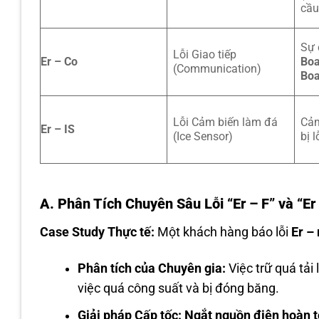
cầu
Sự 
Lỗi Giao tiếp
Er – Co
Boa
(Communication)
Boa
Lỗi Cảm biến làm đá
Cảm
Er – IS
(Ice Sensor)
bị l
A. Phân Tích Chuyên Sâu Lỗi “Er – F” và “Er 
Case Study Thực tế:
Một khách hàng báo lỗi
Er – 
Phân tích của Chuyên gia:
Việc trữ quá tải
việc quá công suất và bị đóng băng.
Giải pháp Cấp tốc:
Ngắt nguồn điện hoàn 