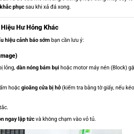
 khắc phục
sau khi xả đá xong.
 Hiệu Hư Hỏng Khác
ấu hiệu cảnh báo sớm
bạn cần lưu ý:
amage)
ị lỏng,
dàn nóng bám bụi
hoặc motor máy nén (Block) g
c ẩm hoặc
gioăng cửa bị hở
(kiểm tra bằng tờ giấy, nếu kéo
tắc.
ồn ngay lập tức
và không chạm vào vỏ tủ.