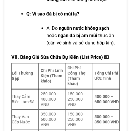
Q: Vì sao đá bị có mùi lạ?
A: Do
nguồn nước không sạch
hoặc
ngăn đá bị ám mùi
thức ăn
(cần vệ sinh và sử dụng hộp kín).
VII.
Bảng Giá Sửa Chữa Dự Kiến (List Price)
💵
Chi Phí
Chi Phí Linh
Lỗi Thường
Công Thợ
Tổng Chi Phí
Kiện (Tham
Gặp
(Tham
Ước Tính
khảo)
khảo)
250.000 –
150.000 –
Thay Cảm
400.000 –
400.000
250.000
Biến Làm Đá
650.000 VNĐ
VNĐ
VNĐ
350.000 –
150.000 –
Thay Van
500.000 –
600.000
250.000
Cấp Nước
850.000 VNĐ
VNĐ
VNĐ