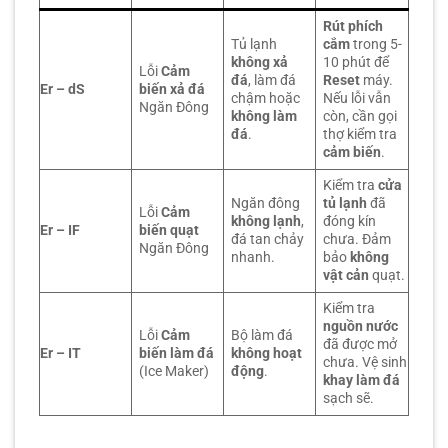
Rút phích
Tủ lạnh
cắm
trong 5-
không xả
10 phút để
Lỗi
Cảm
đá
, làm đá
Reset
máy.
Er – dS
biến xả đá
chậm hoặc
Nếu lỗi vẫn
Ngăn Đông
không làm
còn, cần gọi
đá
.
thợ kiểm tra
cảm biến
.
Kiểm tra
cửa
Ngăn đông
tủ lạnh
đã
Lỗi
Cảm
không lạnh
,
đóng kín
Er – IF
biến quạt
đá tan chảy
chưa. Đảm
Ngăn Đông
nhanh.
bảo
không
vật cản
quạt.
Kiểm tra
nguồn nước
Lỗi
Cảm
Bộ làm đá
đã được mở
Er – IT
biến làm đá
không hoạt
chưa. Vệ sinh
(Ice Maker)
động
.
khay làm đá
sạch sẽ.