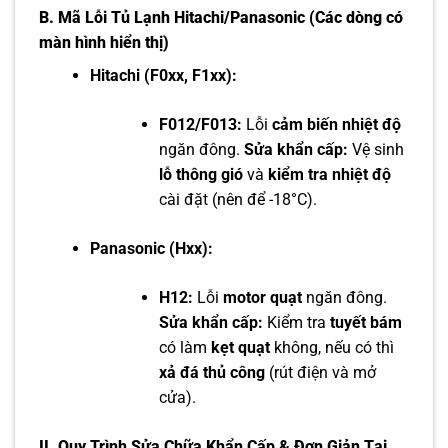
B.
Mã Lỗi Tủ Lạnh Hitachi/Panasonic (Các dòng có
màn hình hiển thị)
Hitachi (F0xx, F1xx):
F012/F013:
Lỗi
cảm biến nhiệt độ
ngăn đông.
Sửa khẩn cấp:
Vệ sinh
lỗ thông gió
và
kiểm tra nhiệt độ
cài đặt (nên để -18°C).
Panasonic (Hxx):
H12:
Lỗi
motor quạt
ngăn đông.
Sửa khẩn cấp:
Kiểm tra
tuyết bám
có làm
kẹt quạt
không, nếu có thì
xả đá thủ công
(rút điện và mở
cửa).
II.
Quy Trình Sửa Chữa Khẩn Cấp & Đơn Giản Tại