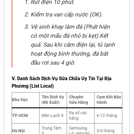
Rút điện 10 phút.
Kiểm tra van cấp nước (OK).
Vệ sinh khay làm đá (Phát hiện
có một mẩu đá nhỏ bị kẹt).Kết
quả: Sau khi cắm điện lại, tủ lạnh
hoạt động bình thường, đá bắt
đầu rơi sau 4 giờ.
V.
Danh Sách Dịch Vụ Sửa Chữa Uy Tín Tại Địa
Phương (List Local)
Tên Dịch Vụ
Chuyên
Cam Kết Bảo
Khu Vực
(Đề Xuất)
Sửa Hãng
Hành
Đa số các
TP. HCM
Điện Lạnh X
6-12 tháng
hãng
Trung Tâm
Samsung,
Hà Nội
3-6 tháng
Y
LG, Hitachi