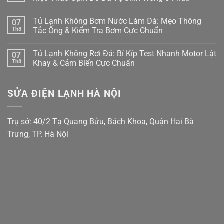
Ngăn
Side
ở
Đông
Bị
Màn
Không
Mềm?
Xệ,
Hình
có
Tủ Lạnh Không Bơm Nước Làm Đá: Mẹo Thông
07
Bắt
Rỏ
Tủ
bình
Bệnh
Nước
Lạnh
luận
Th8
Tắc Ống & Kiểm Tra Bơm Cực Chuẩn
Kẹt
Đọng
Samsung
ở
Quạt
Sương?
Family
Tủ
Không
Dàn
Mẹo
Hub
Lạnh
có
Tủ Lạnh Không Rơi Đá: Bí Kíp Test Nhanh Motor Lật
07
Lạnh
Căn
Bị
Side-
bình
Inverter
Chỉnh
Đơ,
by-
luận
Th8
Khay & Cảm Biến Cực Chuẩn
Cực
Bản
Tối
Side
ở
Chuẩn
Lề
Đen?
Bị
Tủ
Không
&
Cách
Kẹt
Lạnh
có
Gioăng
Reset
Đá,
Không
bình
SỬA ĐIỆN LẠNH HÀ NỘI
Cực
Cấp
Rỉ
Bơm
luận
Chuẩn
Tốc
Nước
Nước
ở
Trị
Ra
Làm
Tủ
Dứt
Cửa?
Đá:
Lạnh
Điểm
Mẹo
Mẹo
Không
Trụ sở: 40/2 Tạ Quang Bửu, Bách Khoa, Quận Hai Bà
Tháo
Thông
Rơi
Cụm
Tắc
Đá:
Trưng, TP. Hà Nội
Đổ
Ống
Bí
Đá
&
Kíp
Vệ
Kiểm
Test
Sinh
Tra
Nhanh
Trong
Bơm
Motor
5
Cực
Lật
Phút!
Chuẩn
Khay
&
Cảm
Biến
Cực
Chuẩn