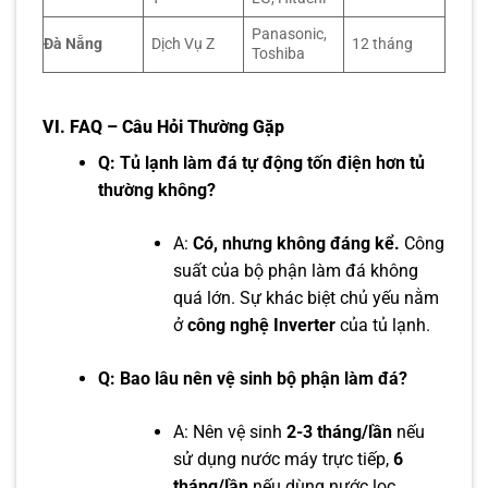
Panasonic,
Đà Nẵng
Dịch Vụ Z
12 tháng
Toshiba
VI.
FAQ – Câu Hỏi Thường Gặp
Q: Tủ lạnh làm đá tự động tốn điện hơn tủ
thường không?
A:
Có, nhưng không đáng kể.
Công
suất của bộ phận làm đá không
quá lớn. Sự khác biệt chủ yếu nằm
ở
công nghệ Inverter
của tủ lạnh.
Q: Bao lâu nên vệ sinh bộ phận làm đá?
A: Nên vệ sinh
2-3 tháng/lần
nếu
sử dụng nước máy trực tiếp,
6
tháng/lần
nếu dùng nước lọc.