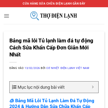
Bỏ
CỬA HÀNG SỬA CHỮA ĐIỆN LẠNH GẦN ĐÂY
qua
nội
dung
Bảng mã lỗi Tủ lạnh làm đá tự động
Cách Sửa Khẩn Cấp Đơn Giản Mới
Nhất
ĐĂNG VÀO
13/02/2026
BỞI
CƠ NHIỆT ĐIỆN LẠNH VIỆT NAM
Mục lục nội dung bài viết
🧊
Bảng Mã Lỗi Tủ Lạnh Làm Đá Tự Động
2024
&
Hướng Dẫn Sửa Chữa Khẩn Cấp