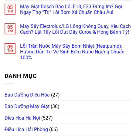
Uy
Đừng
Lắc,
Báo:
có
Tín?
Máy Giặt Bosch Báo Lỗi E18, E23 Đứng Im? Gọi
05
Vội
Rò
Rước
bình
Vứt
Nước
Họa
luận
Th8
Ngay Thợ “Trị” Lỗi Bơm Xả Chuẩn Châu Âu!
Đi,
Bục
Xước
ở
Bo
Tường?
Tủ
Máy
Không
Mạch
Xử
Bếp
Giặt
có
Máy Sấy Electrolux/LG Lồng Không Quay, Kêu Cạch
05
Vẫn
Lý
Khi
Miele
bình
Còn
Ngay
Bảo
Báo
luận
Th8
Cạch? Lật Tẩy Lỗi Đứt Dây Curoa & Hỏng Bánh Tỳ!
Cứu
Trước
Dưỡng
Lỗi
ở
Được!
Khi
Máy
WaterProof
Máy
Không
Quá
Giặt
System:
Giặt
có
Lỗi Tràn Nước Máy Sấy Bơm Nhiệt (Heatpump):
05
Muộn!
Bosch/Miele
Cẩn
Bosch
bình
Âm
Thận
Báo
luận
Th8
Hướng Dẫn Tự Vệ Sinh Bơm Nước Ngưng Chuẩn
Tủ
Mất
Lỗi
ở
100%
Sai
Vài
E18,
Máy
Cách!
Chục
E23
Sấy
Không
Triệu
Đứng
Electrolux/LG
có
Thay
Im?
Lồng
bình
Bo
Gọi
Không
DANH MỤC
luận
Mạch!
Ngay
Quay,
ở
Thợ
Kêu
Lỗi
“Trị”
Cạch
Tràn
Lỗi
Cạch?
Nước
Bơm
Lật
Bảo Dưỡng Điều Hòa
(27)
Máy
Xả
Tẩy
Sấy
Chuẩn
Lỗi
Bơm
Châu
Đứt
Bảo Dưỡng Máy Giặt
(30)
Nhiệt
Âu!
Dây
(Heatpump):
Curoa
Hướng
Điều Hòa Hà Nội
(527)
&
Dẫn
Hỏng
Tự
Bánh
Vệ
Điều Hòa Hải Phòng
(66)
Tỳ!
Sinh
Bơm