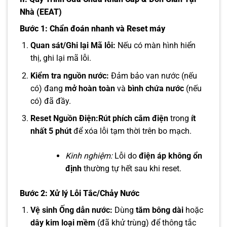
Nhà (EEAT)
Bước 1: Chẩn đoán nhanh và Reset máy
Quan sát/Ghi lại Mã lỗi:
Nếu có màn hình hiển
thị, ghi lại mã lỗi.
Kiểm tra nguồn nước:
Đảm bảo van nước (nếu
có) đang
mở hoàn toàn
và
bình chứa nước
(nếu
có) đã đầy.
Reset Nguồn Điện:
Rút phích cắm điện
trong
ít
nhất 5 phút
để xóa lỗi tạm thời trên bo mạch.
Kinh nghiệm:
Lỗi do
điện áp không ổn
định
thường tự hết sau khi reset.
Bước 2: Xử lý Lỗi Tắc/Chảy Nước
Vệ sinh Ống dẫn nước:
Dùng
tăm bông dài
hoặc
dây kim loại mềm
(đã khử trùng) để thông tắc