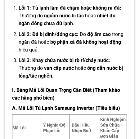
Lỗi 1: Tủ lạnh làm đá chậm hoặc không ra đá:
Thường do
nguồn nước bị tắc
hoặc
nhiệt độ
ngăn đông chưa đủ lạnh
.
Lỗi 2: Đá bị dính/đóng cục:
Do
độ ẩm cao
trong
ngăn đá hoặc
bộ phận xả đá không hoạt động
hiệu quả.
Lỗi 3: Khay chứa nước bị rò rỉ/chảy nước:
Thường do
van cấp nước
hoặc
ống dẫn nước bị
lỏng/tắc nghẽn
.
I.
Bảng Mã Lỗi Quan Trọng Cần Biết
(Tham khảo
các hãng phổ biến)
A.
Mã Lỗi Tủ Lạnh Samsung Inverter (Tiêu biểu)
Kinh Nghiệm
Ý Nghĩa/Bộ
Dấu Hiệu
Sửa Chữa
Mã Lỗi
Phận Lỗi
Nhận Biết
Khẩn Cấp
Đơn Giản