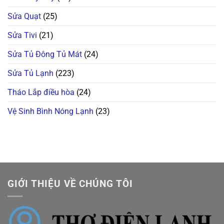
Sửa Quạt
(25)
Sửa Tivi
(21)
Sửa Tủ Đông Tủ Mát
(24)
Sửa Tủ Lạnh
(223)
Tháo Lắp điều hòa
(24)
Vệ Sinh Bình Nóng Lạnh
(23)
GIỚI THIỆU VỀ CHÚNG TÔI