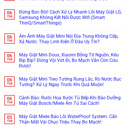
ở
Cách
Chân
Tự
Máy
Không
Xử
Không?
Đọc
Giặt
có
Lý!
Đây
Mã
Đừng Bực Bội! Cách Xử Lý Nhanh Lỗi Máy Giặt LG,
06
Tịt
bình
Là
Lỗi
Ngòi
luận
Th8
Samsung Không Kết Nối Được Wifi (Smart
Cách
H,
Không
ở
Xử
Nháy
ThinQ/SmartThings)
Bơm
Máy
Lý!
Chìa
Xà
Giặt
Khóa
Không
Phòng
Đang
Trên
có
(ezDispense,
Cập
Ám Ảnh Máy Giặt Mini Nội Địa Trung Không Cấp,
06
Tủ
bình
AutoDose)?
Nhật
Lạnh
luận
Th8
Xả Nước: Thay Linh Kiện Ở Đâu Uy Tín?
Đừng
Firmware
ở
Nội
Vội
Bỗng
Đừng
Địa
Không
Gọi
Treo
Bực
Nhật
có
Thợ,
Cứng,
Máy Giặt Mini Doux, Xiaomi Bỗng Tịt Nguồn, Kêu
06
Bội!
bình
Thử
Tối
Cách
luận
Th8
Bíp Bíp? Đừng Vội Vứt Đi, Bo Mạch Vẫn Còn Cứu
Ngay
Thui?
Xử
ở
Cách
Thợ
Được!
Lý
Ám
Này!
Già
Nhanh
Ảnh
Bày
Không
Lỗi
Máy
Cách
có
Máy
Giặt
Máy Giặt Mini Treo Tường Rung Lắc, Rò Nước Bục
06
Reset
bình
Giặt
Mini
Cấp
luận
Th8
Tường? Xử Lý Ngay Trước Khi Quá Muộn!
LG,
Nội
ở
Cứu!
Samsung
Địa
Máy
Không
Không
Trung
Giặt
có
Kết
Không
Cảnh Báo: Rước Họa Xước Tủ Bếp Khi Bảo Dưỡng
06
Mini
bình
Nối
Cấp,
Doux,
luận
Th8
Máy Giặt Bosch/Miele Âm Tủ Sai Cách!
Được
Xả
Xiaomi
ở
Wifi
Nước:
Bỗng
Máy
Không
(Smart
Thay
Tịt
Giặt
có
ThinQ/SmartThings)
Linh
Máy Giặt Miele Báo Lỗi WaterProof System: Cẩn
05
Nguồn,
Mini
bình
Kiện
Kêu
Treo
luận
Th8
Thận Mất Vài Chục Triệu Thay Bo Mạch!
Ở
Bíp
Tường
ở
Đâu
Bíp?
Rung
Cảnh
Không