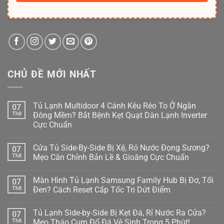
CHỦ ĐỀ MỚI NHẤT
Tủ Lạnh Multidoor 4 Cánh Kêu Réo To Ở Ngăn
07
Th8
Đông Mềm? Bắt Bệnh Kẹt Quạt Dàn Lạnh Inverter
Cực Chuẩn
Không
có
Cửa Tủ Side-By-Side Bị Xệ, Rỏ Nước Đọng Sương?
07
bình
luận
Th8
Mẹo Căn Chỉnh Bản Lề & Gioăng Cực Chuẩn
ở
Tủ
Không
Lạnh
có
Màn Hình Tủ Lạnh Samsung Family Hub Bị Đơ, Tối
07
Multidoor
bình
4
luận
Th8
Đen? Cách Reset Cấp Tốc Trị Dứt Điểm
Cánh
ở
Kêu
Cửa
Không
Réo
Tủ
có
Tủ Lạnh Side-by-Side Bị Kẹt Đá, Rỉ Nước Ra Cửa?
07
To
Side-
bình
Ở
By-
luận
Th8
Mẹo Tháo Cụm Đổ Đá Vệ Sinh Trong 5 Phút!