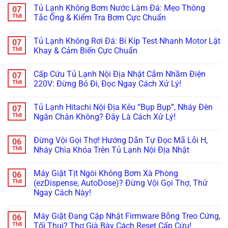
Mềm?
Xệ,
Hình
có
Tủ Lạnh Không Bơm Nước Làm Đá: Mẹo Thông
07
Bắt
Rỏ
Tủ
bình
Bệnh
Nước
Lạnh
luận
Th8
Tắc Ống & Kiểm Tra Bơm Cực Chuẩn
Kẹt
Đọng
Samsung
ở
Quạt
Sương?
Family
Tủ
Không
Dàn
Mẹo
Hub
Lạnh
có
Tủ Lạnh Không Rơi Đá: Bí Kíp Test Nhanh Motor Lật
07
Lạnh
Căn
Bị
Side-
bình
Inverter
Chỉnh
Đơ,
by-
luận
Th8
Khay & Cảm Biến Cực Chuẩn
Cực
Bản
Tối
Side
ở
Chuẩn
Lề
Đen?
Bị
Tủ
Không
&
Cách
Kẹt
Lạnh
có
Cấp Cứu Tủ Lạnh Nội Địa Nhật Cắm Nhầm Điện
07
Gioăng
Reset
Đá,
Không
bình
Cực
Cấp
Rỉ
Bơm
luận
Th8
220V: Đừng Bỏ Đi, Đọc Ngay Cách Xử Lý!
Chuẩn
Tốc
Nước
Nước
ở
Trị
Ra
Làm
Tủ
Không
Dứt
Cửa?
Đá:
Lạnh
có
Tủ Lạnh Hitachi Nội Địa Kêu “Bụp Bụp”, Nháy Đèn
07
Điểm
Mẹo
Mẹo
Không
bình
Tháo
Thông
Rơi
luận
Th8
Ngăn Chân Không? Đây Là Cách Xử Lý!
Cụm
Tắc
Đá:
ở
Đổ
Ống
Bí
Cấp
Không
Đá
&
Kíp
Cứu
có
Đừng Vội Gọi Thợ! Hướng Dẫn Tự Đọc Mã Lỗi H,
06
Vệ
Kiểm
Test
Tủ
bình
Sinh
Tra
Nhanh
Lạnh
luận
Th8
Nháy Chìa Khóa Trên Tủ Lạnh Nội Địa Nhật
Trong
Bơm
Motor
Nội
ở
5
Cực
Lật
Địa
Tủ
Không
Phút!
Chuẩn
Khay
Nhật
Lạnh
có
Máy Giặt Tịt Ngòi Không Bơm Xà Phòng
06
&
Cắm
Hitachi
bình
Cảm
Nhầm
Nội
luận
Th8
(ezDispense, AutoDose)? Đừng Vội Gọi Thợ, Thử
Biến
Điện
Địa
ở
Ngay Cách Này!
Cực
220V:
Kêu
Đừng
Chuẩn
Đừng
“Bụp
Vội
Không
Bỏ
Bụp”,
Gọi
có
Đi,
Nháy
Thợ!
Máy Giặt Đang Cập Nhật Firmware Bỗng Treo Cứng,
06
bình
Đọc
Đèn
Hướng
luận
Th8
Tối Thui? Thợ Già Bày Cách Reset Cấp Cứu!
Ngay
Ngăn
Dẫn