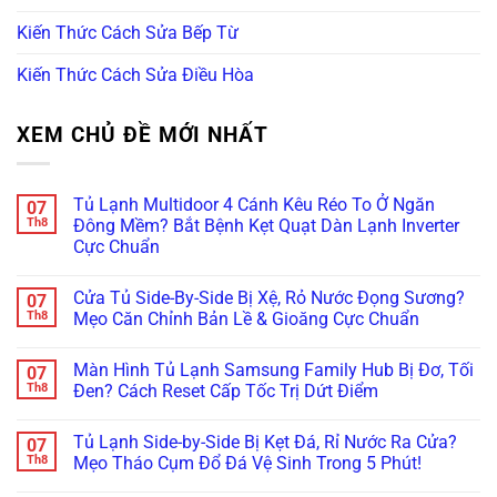
Kiến Thức Cách Sửa Bếp Từ
Kiến Thức Cách Sửa Điều Hòa
XEM CHỦ ĐỀ MỚI NHẤT
Tủ Lạnh Multidoor 4 Cánh Kêu Réo To Ở Ngăn
07
Th8
Đông Mềm? Bắt Bệnh Kẹt Quạt Dàn Lạnh Inverter
Cực Chuẩn
Không
có
Cửa Tủ Side-By-Side Bị Xệ, Rỏ Nước Đọng Sương?
07
bình
luận
Th8
Mẹo Căn Chỉnh Bản Lề & Gioăng Cực Chuẩn
ở
Tủ
Không
Lạnh
có
Màn Hình Tủ Lạnh Samsung Family Hub Bị Đơ, Tối
07
Multidoor
bình
4
luận
Th8
Đen? Cách Reset Cấp Tốc Trị Dứt Điểm
Cánh
ở
Kêu
Cửa
Không
Réo
Tủ
có
Tủ Lạnh Side-by-Side Bị Kẹt Đá, Rỉ Nước Ra Cửa?
07
To
Side-
bình
Ở
By-
luận
Th8
Mẹo Tháo Cụm Đổ Đá Vệ Sinh Trong 5 Phút!
Ngăn
Side
ở
Đông
Bị
Màn
Không