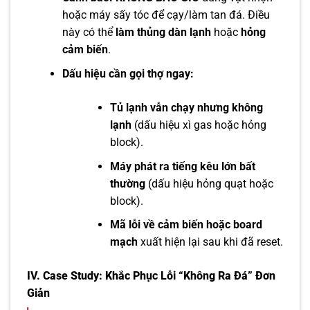
hoặc máy sấy tóc để cạy/làm tan đá. Điều
này có thể
làm thủng dàn lạnh
hoặc
hỏng
cảm biến
.
Dấu hiệu cần gọi thợ ngay:
Tủ lạnh vẫn chạy nhưng không
lạnh
(dấu hiệu xì gas hoặc hỏng
block).
Máy phát ra tiếng kêu lớn bất
thường
(dấu hiệu hỏng quạt hoặc
block).
Mã lỗi về cảm biến hoặc board
mạch
xuất hiện lại sau khi đã reset.
IV.
Case Study: Khắc Phục Lỗi “Không Ra Đá” Đơn
Giản