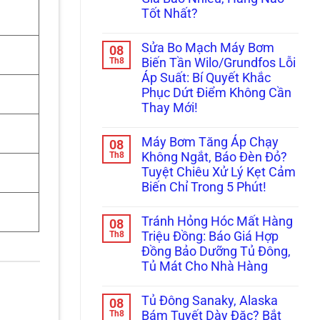
Người”
Dương
Hướng
Của
Tốt Nhất?
Năng
Dẫn
Thợ
Chảy
Thay
Không
Non
Yếu
Phớt
có
Tay!
Xìu?
Chịu
Sửa Bo Mạch Máy Bơm
08
bình
Cách
Nhiệt
luận
Th8
Biến Tần Wilo/Grundfos Lỗi
Chọn
Chuẩn
ở
&
Kỹ
Áp Suất: Bí Quyết Khắc
Ám
Lắp
Thuật
Ảnh
Phục Dứt Điểm Không Cần
Bơm
Tránh
Tiếng
Tăng
Chập
Thay Mới!
“Tạch
Áp
Cháy!
Tạch”?
Không
Nước
Nâng
có
Nóng
Cấp
Máy Bơm Tăng Áp Chạy
08
bình
(100°C)
Máy
luận
Th8
Chuẩn
Không Ngắt, Báo Đèn Đỏ?
Bơm
ở
Nhất!
Cơ
Tuyệt Chiêu Xử Lý Kẹt Cảm
Sửa
Lên
Bo
Biến Chỉ Trong 5 Phút!
Điện
Mạch
Tử
Máy
Không
Chống
Bơm
có
Ồn:
Tránh Hỏng Hóc Mất Hàng
08
Biến
bình
Giá
Tần
luận
Th8
Triệu Đồng: Báo Giá Hợp
Bao
ở
Wilo/Grundfos
Nhiêu,
Đồng Bảo Dưỡng Tủ Đông,
Máy
Lỗi
Hãng
Bơm
Áp
Tủ Mát Cho Nhà Hàng
Nào
Tăng
Suất:
Tốt
Áp
Không
Bí
Nhất?
Chạy
có
Quyết
Tủ Đông Sanaky, Alaska
08
Không
bình
Khắc
Ngắt,
luận
Th8
Phục
Bám Tuyết Dày Đặc? Bắt