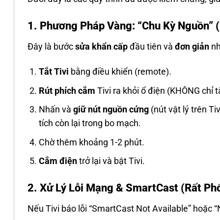
1. Phương Pháp Vàng: “Chu Kỳ Nguồn” 
Đây là bước
sửa khẩn cấp
đầu tiên và
đơn giản
nh
Tắt Tivi
bằng điều khiển (remote).
Rút phích cắm
Tivi ra khỏi ổ điện (KHÔNG chỉ t
Nhấn và
giữ nút nguồn cứng
(nút vật lý trên T
tích còn lại trong bo mạch.
Chờ thêm khoảng 1-2 phút.
Cắm điện
trở lại và bật Tivi.
2. Xử Lý Lỗi Mạng & SmartCast (Rất Ph
Nếu Tivi báo lỗi “SmartCast Not Available” hoặc 