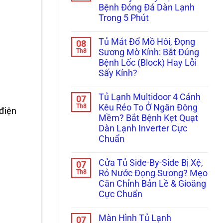
ở
Báo
Dứt
Bệnh Đóng Đá Dàn Lạnh
Tránh
Đèn
Điểm
Hỏng
Đỏ?
Không
Trong 5 Phút
Hóc
Tuyệt
Cần
Mất
Không
Chiêu
Thay
Hàng
có
Xử
Mới!
Tủ Mát Đổ Mồ Hôi, Đọng
08
Triệu
bình
Lý
Đồng:
luận
Th8
Kẹt
Sương Mờ Kính: Bắt Đúng
ở
Báo
Cảm
Bệnh Lốc (Block) Hay Lỗi
Tủ
Giá
Biến
Đông
Hợp
Chỉ
Sấy Kính?
Sanaky,
Đồng
Trong
Alaska
Không
Bảo
5
Bám
có
Dưỡng
Phút!
Tủ Lạnh Multidoor 4 Cánh
07
Tuyết
bình
Tủ
Dày
luận
Th8
Đông,
Kêu Réo To Ở Ngăn Đông
 điện
ở
Đặc?
Tủ
Mềm? Bắt Bệnh Kẹt Quạt
Tủ
Bắt
Mát
Mát
Bệnh
Cho
Dàn Lạnh Inverter Cực
Đổ
Đóng
Nhà
Chuẩn
Mồ
Đá
Hàng
Hôi,
Dàn
Không
Đọng
Lạnh
có
Sương
Trong
Cửa Tủ Side-By-Side Bị Xệ,
07
bình
Mờ
5
luận
Th8
Rỏ Nước Đọng Sương? Mẹo
Kính:
Phút
ở
Bắt
Căn Chỉnh Bản Lề & Gioăng
Tủ
Đúng
Lạnh
Cực Chuẩn
Bệnh
Multidoor
Lốc
4
Không
(Block)
Cánh
có
Hay
Màn Hình Tủ Lạnh
07
Kêu
bình