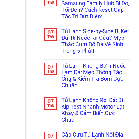
Lỗi
Réo
luận
Th8
Samsung Family Hub Bị Đơ,
Sấy
ở
To
Kính?
Tối Đen? Cách Reset Cấp
Cửa
Ở
Tủ
Ngăn
Tốc Trị Dứt Điểm
Side-
Đông
By-
Không
Mềm?
Side
có
Bắt
Tủ Lạnh Side-by-Side Bị Kẹt
07
Bị
bình
Bệnh
Xệ,
luận
Th8
Kẹt
Đá, Rỉ Nước Ra Cửa? Mẹo
ở
Rỏ
Quạt
Tháo Cụm Đổ Đá Vệ Sinh
Màn
Nước
Dàn
Hình
Đọng
Lạnh
Trong 5 Phút!
Tủ
Sương?
Inverter
Lạnh
Không
Mẹo
Cực
Samsung
có
Căn
Chuẩn
Tủ Lạnh Không Bơm Nước
07
Family
bình
Chỉnh
Hub
luận
Th8
Bản
Làm Đá: Mẹo Thông Tắc
ở
Bị
Lề
Ống & Kiểm Tra Bơm Cực
Tủ
Đơ,
&
Lạnh
Tối
Gioăng
Chuẩn
Side-
Đen?
Cực
by-
Không
Cách
Chuẩn
Side
có
Reset
Tủ Lạnh Không Rơi Đá: Bí
07
Bị
bình
Cấp
Kẹt
luận
Th8
Tốc
Kíp Test Nhanh Motor Lật
ở
Đá,
Trị
Khay & Cảm Biến Cực
Tủ
Rỉ
Dứt
Lạnh
Nước
Điểm
Chuẩn
Không
Ra
Bơm
Không
Cửa?
Nước
có
Mẹo
Cấp Cứu Tủ Lạnh Nội Địa
07
Làm
bình
Tháo