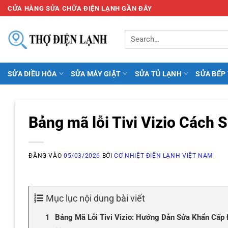
Bỏ
CỬA HÀNG SỬA CHỮA ĐIỆN LẠNH GẦN ĐÂY
qua
nội
dung
SỬA ĐIỀU HÒA
SỬA MÁY GIẶT
SỬA TỦ LẠNH
SỬA BẾP
Bảng mã lỗi Tivi Vizio Cách
ĐĂNG VÀO
05/03/2026
BỞI
CƠ NHIỆT ĐIỆN LẠNH VIỆT NAM
Mục lục nội dung bài viết
Bảng Mã Lỗi Tivi Vizio: Hướng Dẫn Sửa Khẩn Cấp