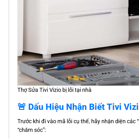
Thợ Sửa Tivi Vizio bị lỗi tại nhà
🚨 Dấu Hiệu Nhận Biết Tivi Vi
Trước khi đi vào mã lỗi cụ thể, hãy nhận diện các
“chăm sóc”: