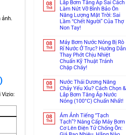
Lắp Bơm Tăng Áp Sai Cách
08
bình
luận
Th8
Làm Nứt Vỡ Bình Bảo Ôn
ở
Năng Lượng Mặt Trời: Sai
Máy
h ảnh.
Bơm
Lầm “Chết Người” Của Thợ
Tăng
Non Tay!
Áp
Kêu
Không
To
có
Ám
Máy Bơm Nước Nóng Bị Rò
08
bình
Ảnh
luận
Th8
Rỉ Nước Ở Trục? Hướng Dẫn
Hàng
ở
Xóm?
Thay Phớt Chịu Nhiệt
Lắp
Tuyệt
Bơm
Chuẩn Kỹ Thuật Tránh
Chiêu
Tăng
Lót
Chập Cháy!
Áp
Cao
Sai
Không
Su
Cách
)
có
&
Làm
Nước Thái Dương Năng
08
bình
Lên
Nứt
luận
Th8
Đời
Chảy Yếu Xìu? Cách Chọn &
Vỡ
ở
Bi
Bình
 Vizio:
Lắp Bơm Tăng Áp Nước
Máy
Koyo/SKF
Bảo
Bơm
Xịn
Nóng (100°C) Chuẩn Nhất!
Ôn
Nước
Chống
Năng
Nóng
Không
Ồn
Lượng
Bị
có
100%
Mặt
Ám Ảnh Tiếng “Tạch
08
Rò
bình
Trời:
Rỉ
luận
Th8
Tạch”? Nâng Cấp Máy Bơm
Sai
ở
Nước
Lầm
Cơ Lên Điện Tử Chống Ồn:
Nước
Ở
“Chết
Thái
Trục?
Giá Bao Nhiêu, Hãng Nào