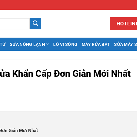
HOTLINE
 TỪ
SỬA NÓNG LẠNH
LÒ VI SÓNG
MÁY RỬA BÁT
SỬA MÁY 
 Sửa Khẩn Cấp Đơn Giản Mới Nhất
 Đơn Giản Mới Nhất