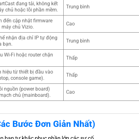
rtCast đang tải, không kết
Trung bình
áy chủ hoặc lỗi phần mềm.
an đến cập nhật firmware
Cao
i máy chủ Vizio.
thể nhận địa chỉ IP tự động
Trung bình
a bạn.
u Wi-Fi hoặc router chặn
Thấp
 hiệu từ thiết bị đầu vào
Thấp
aptop, console game).
ỗi nguồn (power board)
Cao
 mạch chủ (mainboard).
Các Bước Đơn Giản Nhất)
úp bạn tự khắc phục phần lớn các sự cố.