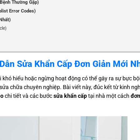
 (Bệnh Thường Gặp)
list Error Codes)
Nhất)
cle)
ilable” Thực Tế
g Dẫn Sửa Khẩn Cấp Đơn Giản Mới N
?
ỗi khó hiểu hoặc ngừng hoạt động có thể gây ra sự bực bội
io
sửa chữa chuyên nghiệp. Bài viết này, đúc kết từ kinh n
io
chi tiết và các bước
sửa khẩn cấp
tại nhà một cách
đơn