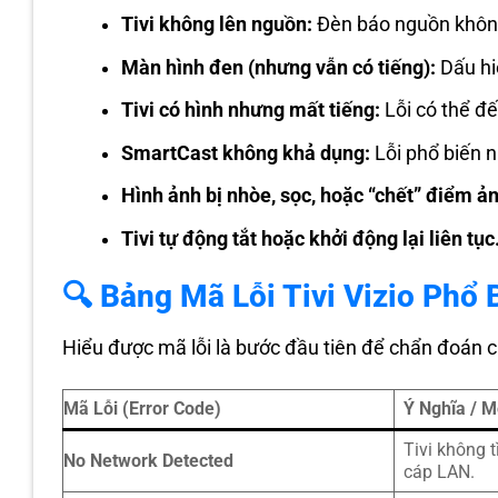
Tivi không lên nguồn:
Đèn báo nguồn không
Màn hình đen (nhưng vẫn có tiếng):
Dấu hi
Tivi có hình nhưng mất tiếng:
Lỗi có thể đ
SmartCast không khả dụng:
Lỗi phổ biến n
Hình ảnh bị nhòe, sọc, hoặc “chết” điểm ả
Tivi tự động tắt hoặc khởi động lại liên tục
🔍 Bảng Mã Lỗi Tivi Vizio Phổ 
Hiểu được mã lỗi là bước đầu tiên để chẩn đoán ch
Mã Lỗi (Error Code)
Ý Nghĩa / 
Tivi không t
No Network Detected
cáp LAN.