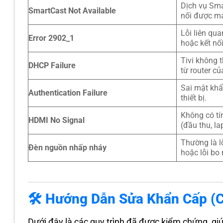
Dịch vụ Sma
SmartCast Not Available
nối được m
Lỗi liên qu
Error 2902_1
hoặc kết nố
Tivi không 
DHCP Failure
từ router củ
Sai mật khẩ
Authentication Failure
thiết bị.
Không có tín
HDMI No Signal
(đầu thu, l
Thường là l
Đèn nguồn nhấp nháy
hoặc lỗi bo
🛠️ Hướng Dẫn Sửa Khẩn Cấp (
Dưới đây là các quy trình đã được kiểm chứng, gi