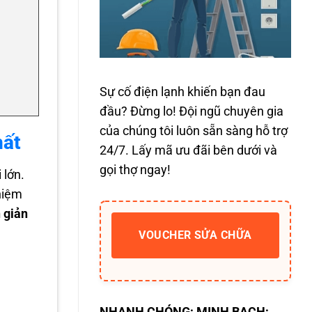
Sự cố điện lạnh khiến bạn đau
đầu? Đừng lo! Đội ngũ chuyên gia
của chúng tôi luôn sẵn sàng hỗ trợ
hất
24/7. Lấy mã ưu đãi bên dưới và
gọi thợ ngay!
 lớn.
ghiệm
 giản
VOUCHER SỬA CHỮA