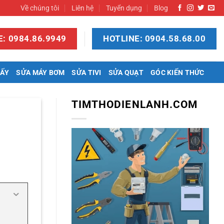
Về chúng tôi
Liên hệ
Tuyển dụng
Blog
: 0984.86.9949
HOTLINE: 0904.58.68.00
SẤY
SỬA MÁY BƠM
SỬA TIVI
SỬA QUẠT
GÓC KIẾN THỨC
TIMTHODIENLANH.COM