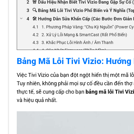
🚨 Dấu Hiệu Nhận Biết Tivi Vizio Đang Gặp Sự Cố
🔍 Bảng Mã Lỗi Tivi Vizio Phổ Biến và Ý Nghĩa (Top
🛠️ Hướng Dẫn Sửa Khẩn Cấp (Các Bước Đơn Giản 
1. Phương Pháp Vàng: “Chu Kỳ Nguồn” (Power Cy
2. Xử Lý Lỗi Mạng & SmartCast (Rất Phổ Biến)
3. Khắc Phục Lỗi Hình Ảnh / Âm Thanh
4. Cập Nhật Firmware (Phần Mềm)
📖 Case Study: Khắc Phục Lỗi “SmartCast Not Ava
Bảng Mã Lỗi Tivi Vizio: Hướn
⚠️ Cảnh Báo An Toàn: Khi Nào KHÔNG Nên Tự Sửa
Việc Tivi Vizio của bạn đột ngột hiển thị một mã l
💰 Bảng Giá Tham Khảo Dịch Vụ Sửa Chữa Tivi Viz
Tuy nhiên, không phải mọi sự cố đều cần đến thợ 
📍 Danh Sách Địa Chỉ Sửa Chữa Uy Tín (List Local)
thực tế, sẽ cung cấp cho bạn
bảng mã lỗi Tivi Viz
❓ Câu Hỏi Thường Gặp (FAQs)
và hiệu quả nhất.
Tổng Kết