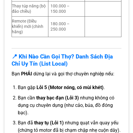
Thay túp năng (bộ
100.000 –
đảo chiều)
150.000
Remote (Điều
180.000 –
khiển) mới (chính
250.000
hãng)
📍 Khi Nào Cần Gọi Thợ? Danh Sách Địa
Chỉ Uy Tín (List Local)
Bạn
PHẢI
dừng lại và gọi thợ chuyên nghiệp nếu:
Bạn gặp
Lỗi 5 (Motor nóng, có mùi khét)
.
Bạn cần
thay bạc đạn (Lỗi 3)
nhưng không có
dụng cụ chuyên dụng (như cảo, búa, đồ đóng
bạc).
Bạn đã
thay tụ (Lỗi 1)
nhưng quạt vẫn quay yếu
(chứng tỏ motor đã bị chạm chập nhẹ cuộn dây).