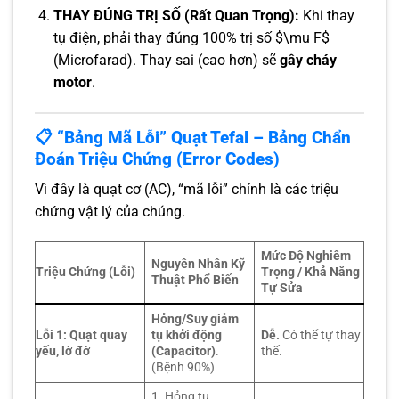
THAY ĐÚNG TRỊ SỐ (Rất Quan Trọng):
Khi thay
tụ điện, phải thay đúng 100% trị số $\mu F$
(Microfarad). Thay sai (cao hơn) sẽ
gây cháy
motor
.
📋 “Bảng Mã Lỗi” Quạt Tefal – Bảng Chẩn
Đoán Triệu Chứng (Error Codes)
Vì đây là quạt cơ (AC), “mã lỗi” chính là các triệu
chứng vật lý của chúng.
Mức Độ Nghiêm
Nguyên Nhân Kỹ
Triệu Chứng (Lỗi)
Trọng / Khả Năng
Thuật Phổ Biến
Tự Sửa
Hỏng/Suy giảm
Lỗi 1: Quạt quay
tụ khởi động
Dễ.
Có thể tự thay
yếu, lờ đờ
(Capacitor)
.
thế.
(Bệnh 90%)
1. Hỏng tụ