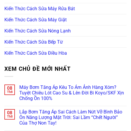
Kiến Thức Cách Sửa Máy Rửa Bát
Kiến Thức Cách Sửa Máy Giặt
Kiến Thức Cách Sửa Nóng Lạnh
Kiến Thức Cách Sửa Bếp Từ
Kiến Thức Cách Sửa Điều Hòa
XEM CHỦ ĐỀ MỚI NHẤT
Máy Bơm Tăng Áp Kêu To Ám Ảnh Hàng Xóm?
08
Th8
Tuyệt Chiêu Lót Cao Su & Lên Đời Bi Koyo/SKF Xịn
Chống Ồn 100%
Không
có
Lắp Bơm Tăng Áp Sai Cách Làm Nứt Vỡ Bình Bảo
08
bình
luận
Th8
Ôn Năng Lượng Mặt Trời: Sai Lầm “Chết Người”
ở
Của Thợ Non Tay!
Máy
Bơm
Không
Tăng