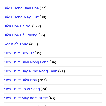
Xử
Không?
Đọc
Giặt
Lý!
Đây
Mã
Tịt
Là
Lỗi
Bảo Dưỡng Điều Hòa
(27)
Ngòi
Cách
H,
Không
Xử
Nháy
Bơm
Lý!
Chìa
Bảo Dưỡng Máy Giặt
(30)
Xà
Khóa
Phòng
Trên
(ezDispense,
Điều Hòa Hà Nội
(527)
Tủ
AutoDose)?
Lạnh
Đừng
Nội
Vội
Điều Hòa Hải Phòng
(66)
Địa
Gọi
Nhật
Thợ,
Thử
Góc Kiến Thức
(493)
Ngay
Cách
Này!
Kiến Thức Bếp Từ
(35)
Kiến Thức Bình Nóng Lạnh
(34)
Kiến Thức Cây Nước Nóng Lạnh
(21)
Kiến Thức Điều Hòa
(767)
Kiến Thức Lò Vi Sóng
(24)
Kiến Thức Máy Bơm Nước
(43)