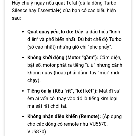
Hãy chú ý ngay nếu quạt Tefal (dù là dòng Turbo
Silence hay Essential+) của bạn có các biểu hiện
sau:
Quạt quay yếu, lờ đờ:
Đây là dấu hiệu “kinh
điển” và phổ biến nhất. Dù bật chế độ Turbo
(số cao nhất) nhưng gió chỉ “phe phẩy”.
Không khởi động (Motor “gầm”):
Cắm điện,
bật số, motor phát ra tiếng “ù ù” nhưng cánh
không quay (hoặc phải dùng tay “mồi” mới
chạy).
Tiếng ồn lạ (Kêu “rít”, “két két”):
Mất đi sự
êm ái vốn có, thay vào đó là tiếng kim loại
ma sát rất chói tai.
Không nhận điều khiển (Remote):
(Áp dụng
cho các dòng có remote như VU5670,
VU5870).