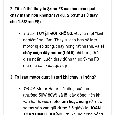
2. Tôi có thể thay tụ $\mu F$ cao hơn cho quạt
chạy mạnh hơn không? (Ví dụ: 2.5$\mu F$ thay
cho 1.8$\mu F$)
Trả lời:
TUYỆT ĐỐI KHÔNG.
Đây là một “kinh
nghiệm” sai lầm. Thay tụ cao hơn sẽ làm
motor bị ép dòng, chạy nóng rất nhanh, và sẽ
cháy cuộn dây motor (Lỗi 5)
chỉ trong thời
gian ngắn. Luôn thay đúng trị số $\mu F$
mà nhà sản xuất quy định.
3. Tại sao motor quạt Hatari khi chạy lại nóng?
Trả lời:
Motor Hatari có công suất lớn
(thường 50W-80W) và lõi dây đồng, nên khi
vận hành, việc motor
ấm hoặc nóng
(ở mức
sờ tay vào vẫn giữ được 3-5 giây) là
HOÀN
TOÀN BÌNH THƯỜNG
. Chỉ khi nó nóng bỏng