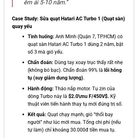
êm ái 5-10 năm.”
Case Study: Sửa quạt Hatari AC Turbo 1 (Quạt sàn)
quay yếu
Tình huống:
Anh Minh (Quận 7, TP.HCM) có
quạt sàn Hatari AC Turbo 1 dùng 2 năm, bật
số 3 mà gió yếu.
Chẩn đoán:
Dùng tay xoay trục thấy rất nhẹ
(không bó bạc). Chẩn đoán 99% là
lỗi hỏng
tụ (suy giảm dung lượng)
.
Hành động:
Tháo nắp motor. Tụ zin của
dòng Turbo này là
$2.0\mu F/450V$.
Kỹ
thuật viên tiến hành thay tụ mới đúng trị số.
Kết quả:
Quạt chạy mạnh, gió “thổi bay
người” như lúc mới mua. Tổng chi phí (nếu
tự làm) chỉ khoảng 30.000đ tiền mua tụ.