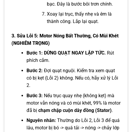
bạc. Đây là bước bôi trơn chính.
Xoay lại trục, thấy nhẹ và êm là
thành công. Lắp lại quạt.
3. Sửa Lỗi 5: Motor Nóng Bất Thường, Có Mùi Khét
(NGHIÊM TRỌNG)
Bước 1:
DỪNG QUẠT NGAY LẬP TỨC.
Rút
phích cắm.
Bước 2:
Đợi quạt nguội. Kiểm tra xem quạt
có bị kẹt (Lỗi 2) không. Nếu có, hãy xử lý Lỗi
2.
Bước 3:
Nếu trục quay nhẹ (không kẹt) mà
motor vẫn nóng và có mùi khét, 99% là motor
đã bị
chạm chập cuộn dây đồng (Stator)
.
Nguyên nhân:
Thường do Lỗi 2, Lỗi 3 để quá
lâu, motor bị bó -> quá tải -> nóng -> chảy lớp