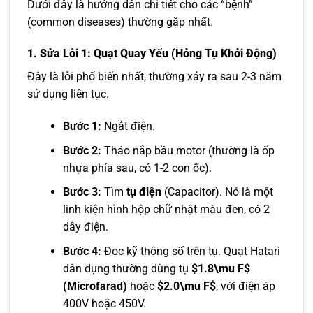
Dưới đây là hướng dẫn chi tiết cho các “bệnh”
(common diseases) thường gặp nhất.
1. Sửa Lỗi 1: Quạt Quay Yếu (Hỏng Tụ Khởi Động)
Đây là lỗi phổ biến nhất, thường xảy ra sau 2-3 năm
sử dụng liên tục.
Bước 1:
Ngắt điện.
Bước 2:
Tháo nắp bầu motor (thường là ốp
nhựa phía sau, có 1-2 con ốc).
Bước 3:
Tìm
tụ điện
(Capacitor). Nó là một
linh kiện hình hộp chữ nhật màu đen, có 2
dây điện.
Bước 4:
Đọc kỹ thông số trên tụ. Quạt Hatari
dân dụng thường dùng tụ
$1.8\mu F$
(Microfarad)
hoặc
$2.0\mu F$
, với điện áp
400V hoặc 450V.