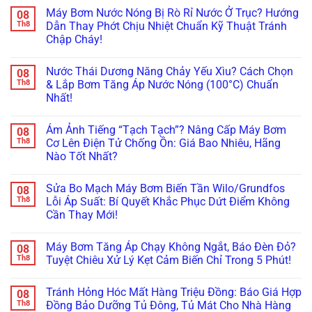
có
Áp
Máy Bơm Nước Nóng Bị Rò Rỉ Nước Ở Trục? Hướng
08
bình
Kêu
luận
Th8
Dẫn Thay Phớt Chịu Nhiệt Chuẩn Kỹ Thuật Tránh
To
ở
Ám
Chập Cháy!
Lắp
Ảnh
Bơm
Hàng
Không
Tăng
Xóm?
có
Áp
Nước Thái Dương Năng Chảy Yếu Xìu? Cách Chọn
08
Tuyệt
bình
Sai
Chiêu
luận
Th8
& Lắp Bơm Tăng Áp Nước Nóng (100°C) Chuẩn
Cách
ở
Lót
Làm
Nhất!
Máy
Cao
Nứt
Bơm
Su
Vỡ
Không
Nước
&
Bình
có
Nóng
Lên
Ám Ảnh Tiếng “Tạch Tạch”? Nâng Cấp Máy Bơm
08
Bảo
bình
Bị
Đời
Ôn
luận
Th8
Cơ Lên Điện Tử Chống Ồn: Giá Bao Nhiêu, Hãng
Rò
Bi
ở
Năng
Rỉ
Koyo/SKF
Nào Tốt Nhất?
Nước
Lượng
Nước
Xịn
Thái
Mặt
Ở
Không
Chống
Dương
Trời:
Trục?
có
Ồn
Năng
Sai
Sửa Bo Mạch Máy Bơm Biến Tần Wilo/Grundfos
08
Hướng
bình
100%
Chảy
Lầm
Dẫn
luận
Th8
Lỗi Áp Suất: Bí Quyết Khắc Phục Dứt Điểm Không
Yếu
“Chết
ở
Thay
Xìu?
Người”
Cần Thay Mới!
Ám
Phớt
Cách
Của
Ảnh
Chịu
Chọn
Không
Thợ
Tiếng
Nhiệt
&
có
Non
“Tạch
Chuẩn
Máy Bơm Tăng Áp Chạy Không Ngắt, Báo Đèn Đỏ?
08
Lắp
bình
Tay!
Tạch”?
Kỹ
Bơm
luận
Th8
Tuyệt Chiêu Xử Lý Kẹt Cảm Biến Chỉ Trong 5 Phút!
Nâng
Thuật
ở
Tăng
Cấp
Tránh
Sửa
Áp
Không
Máy
Chập
Bo
Nước
có
Bơm
Cháy!
Tránh Hỏng Hóc Mất Hàng Triệu Đồng: Báo Giá Hợp
08
Mạch
Nóng
bình
Cơ
Máy
(100°C)
luận
Th8
Đồng Bảo Dưỡng Tủ Đông, Tủ Mát Cho Nhà Hàng
Lên
Bơm
ở
Chuẩn