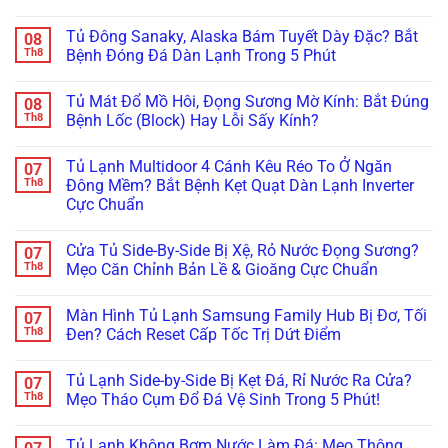
Điện
Biến
Máy
Nhất!
Không
Tử
Tần
Bơm
có
Chống
Tủ Đông Sanaky, Alaska Bám Tuyết Dày Đặc? Bắt
08
Wilo/Grundfos
Tăng
bình
Ồn:
Lỗi
Áp
luận
Th8
Bệnh Đóng Đá Dàn Lạnh Trong 5 Phút
Giá
Áp
Chạy
ở
Bao
Suất:
Không
Tránh
Không
Nhiêu,
Bí
Ngắt,
Hỏng
có
Hãng
Tủ Mát Đổ Mồ Hôi, Đọng Sương Mờ Kính: Bắt Đúng
08
Quyết
Báo
Hóc
bình
Nào
Khắc
Đèn
Mất
luận
Th8
Bệnh Lốc (Block) Hay Lỗi Sấy Kính?
Tốt
Phục
Đỏ?
Hàng
ở
Nhất?
Dứt
Tuyệt
Triệu
Tủ
Không
Điểm
Chiêu
Đồng:
Đông
có
Tủ Lạnh Multidoor 4 Cánh Kêu Réo To Ở Ngăn
07
Không
Xử
Báo
Sanaky,
bình
Cần
Lý
Giá
Alaska
luận
Th8
Đông Mềm? Bắt Bệnh Kẹt Quạt Dàn Lạnh Inverter
Thay
Kẹt
Hợp
Bám
ở
Cực Chuẩn
Mới!
Cảm
Đồng
Tuyết
Tủ
Biến
Bảo
Dày
Mát
Không
Chỉ
Dưỡng
Đặc?
Đổ
có
Trong
Tủ
Bắt
Mồ
Cửa Tủ Side-By-Side Bị Xệ, Rỏ Nước Đọng Sương?
07
bình
5
Đông,
Bệnh
Hôi,
luận
Th8
Mẹo Căn Chỉnh Bản Lề & Gioăng Cực Chuẩn
Phút!
Tủ
Đóng
Đọng
ở
Mát
Đá
Sương
Tủ
Không
Cho
Dàn
Mờ
Lạnh
có
Nhà
Lạnh
Kính:
Màn Hình Tủ Lạnh Samsung Family Hub Bị Đơ, Tối
07
Multidoor
bình
Hàng
Trong
Bắt
4
luận
Th8
Đen? Cách Reset Cấp Tốc Trị Dứt Điểm
5
Đúng
Cánh
ở
Phút
Bệnh
Kêu
Cửa
Không
Lốc
Réo
Tủ
có
(Block)
Tủ Lạnh Side-by-Side Bị Kẹt Đá, Rỉ Nước Ra Cửa?
07
To
Side-
bình
Hay
Ở
By-
luận
Th8
Mẹo Tháo Cụm Đổ Đá Vệ Sinh Trong 5 Phút!
Lỗi
Ngăn
Side
ở
Sấy
Đông
Bị
Màn
Không
Kính?
Mềm?
Xệ,
Hình
có
Tủ Lạnh Không Bơm Nước Làm Đá: Mẹo Thông
Bắt
Rỏ
Tủ
bình