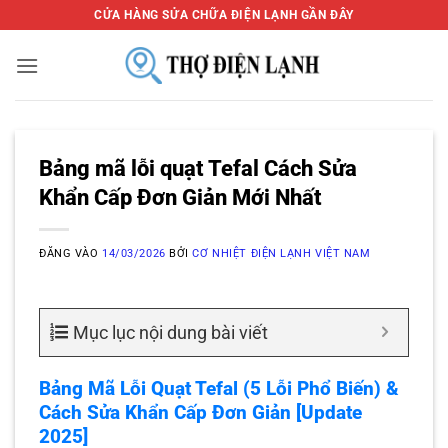
Bỏ
CỬA HÀNG SỬA CHỮA ĐIỆN LẠNH GẦN ĐÂY
qua
nội
dung
Bảng mã lỗi quạt Tefal Cách Sửa
Khẩn Cấp Đơn Giản Mới Nhất
ĐĂNG VÀO
14/03/2026
BỞI
CƠ NHIỆT ĐIỆN LẠNH VIỆT NAM
Mục lục nội dung bài viết
Bảng Mã Lỗi Quạt Tefal (5 Lỗi Phổ Biến) &
Cách Sửa Khẩn Cấp Đơn Giản [Update
2025]