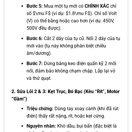
Bước 5:
Mua một tụ mới có
CHÍNH XÁC
chỉ
số $\mu F$ (ví dụ: $1.8\mu F$). Chỉ số Volt
(V) có thể bằng hoặc cao hơn (ví dụ: 450V,
500V đều được).
Bước 6:
Cắt 2 dây của tụ cũ. Nối 2 dây của tụ
mới vào (tụ này không phân biệt chiều
âm/dương).
Bước 7:
Dùng băng keo điện quấn kỹ 2 mối
nối, đảm bảo không chạm chập. Lắp lại vỏ
và thử quạt.
2. Sửa Lỗi 2 & 3: Kẹt Trục, Bó Bạc (Kêu “Rít”, Motor
“Gầm”)
Triệu chứng:
Dùng tay xoay cánh (khi đã rút
điện) thấy rất nặng, rít, hoặc kẹt cứng.
Nguyên nhân:
Khô dầu, bụi bẩn (đặc biệt là