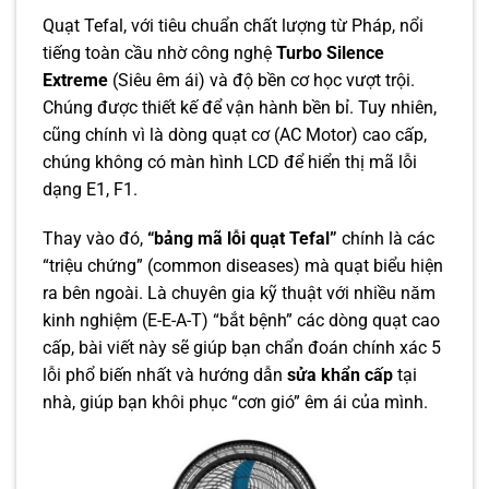
Quạt Tefal, với tiêu chuẩn chất lượng từ Pháp, nổi
tiếng toàn cầu nhờ công nghệ
Turbo Silence
Extreme
(Siêu êm ái) và độ bền cơ học vượt trội.
Chúng được thiết kế để vận hành bền bỉ. Tuy nhiên,
cũng chính vì là dòng quạt cơ (AC Motor) cao cấp,
chúng không có màn hình LCD để hiển thị mã lỗi
dạng E1, F1.
Thay vào đó,
“bảng mã lỗi quạt Tefal”
chính là các
“triệu chứng” (common diseases) mà quạt biểu hiện
ra bên ngoài. Là chuyên gia kỹ thuật với nhiều năm
kinh nghiệm (E-E-A-T) “bắt bệnh” các dòng quạt cao
cấp, bài viết này sẽ giúp bạn chẩn đoán chính xác 5
lỗi phổ biến nhất và hướng dẫn
sửa khẩn cấp
tại
nhà, giúp bạn khôi phục “cơn gió” êm ái của mình.