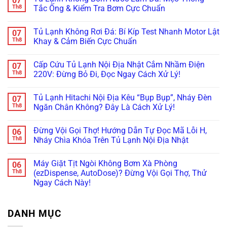
07
Bệnh
Nước
Lạnh
luận
Th8
Tắc Ống & Kiểm Tra Bơm Cực Chuẩn
Kẹt
Đọng
Samsung
ở
Quạt
Sương?
Family
Tủ
Không
Dàn
Mẹo
Hub
Lạnh
có
Tủ Lạnh Không Rơi Đá: Bí Kíp Test Nhanh Motor Lật
07
Lạnh
Căn
Bị
Side-
bình
Inverter
Chỉnh
Đơ,
by-
luận
Th8
Khay & Cảm Biến Cực Chuẩn
Cực
Bản
Tối
Side
ở
Chuẩn
Lề
Đen?
Bị
Tủ
Không
&
Cách
Kẹt
Lạnh
có
Cấp Cứu Tủ Lạnh Nội Địa Nhật Cắm Nhầm Điện
07
Gioăng
Reset
Đá,
Không
bình
Cực
Cấp
Rỉ
Bơm
luận
Th8
220V: Đừng Bỏ Đi, Đọc Ngay Cách Xử Lý!
Chuẩn
Tốc
Nước
Nước
ở
Trị
Ra
Làm
Tủ
Không
Dứt
Cửa?
Đá:
Lạnh
có
Tủ Lạnh Hitachi Nội Địa Kêu “Bụp Bụp”, Nháy Đèn
07
Điểm
Mẹo
Mẹo
Không
bình
Tháo
Thông
Rơi
luận
Th8
Ngăn Chân Không? Đây Là Cách Xử Lý!
Cụm
Tắc
Đá:
ở
Đổ
Ống
Bí
Cấp
Không
Đá
&
Kíp
Cứu
có
Đừng Vội Gọi Thợ! Hướng Dẫn Tự Đọc Mã Lỗi H,
06
Vệ
Kiểm
Test
Tủ
bình
Sinh
Tra
Nhanh
Lạnh
luận
Th8
Nháy Chìa Khóa Trên Tủ Lạnh Nội Địa Nhật
Trong
Bơm
Motor
Nội
ở
5
Cực
Lật
Địa
Tủ
Không
Phút!
Chuẩn
Khay
Nhật
Lạnh
có
Máy Giặt Tịt Ngòi Không Bơm Xà Phòng
06
&
Cắm
Hitachi
bình
Cảm
Nhầm
Nội
luận
Th8
(ezDispense, AutoDose)? Đừng Vội Gọi Thợ, Thử
Biến
Điện
Địa
ở
Ngay Cách Này!
Cực
220V:
Kêu
Đừng
Chuẩn
Đừng
“Bụp
Vội
Không
Bỏ
Bụp”,
Gọi
có
Đi,
Nháy
Thợ!
bình
Đọc
Đèn
Hướng
DANH MỤC
luận
Ngay
Ngăn
Dẫn
ở
Cách
Chân
Tự
Máy