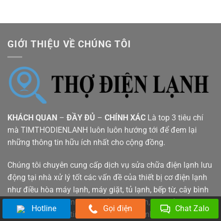
GIỚI THIỆU VỀ CHÚNG TÔI
KHÁCH QUAN
–
ĐẦY ĐỦ
–
CHÍNH XÁC
Là top 3 tiêu chí
mà TIMTHODIENLANH luôn luôn hướng tới để đem lại
những thông tin hữu ích nhất cho cộng đồng.
Chúng tôi chuyên cung cấp dịch vụ sửa chữa điện lạnh lưu
động tại nhà xử lý tốt các vấn đề của thiết bị cơ điện lạnh
như điều hòa máy lạnh, máy giặt, tủ lạnh, bếp từ, cây bình
nóng lạnh, lò vi sóng, máy sấy, máy bơm, máy rửa bát,
Hotline
Gọi điện
Chat Zalo
tivi... Đảm bảo uy tín giá rẻ phục vụ nhanh bảo hành 6-12