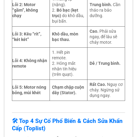
Lỗi 2: Motor
(nặng).
Trung bình.
Cần
“gầm”, không
2.
Bó bạc (kẹt
tháo ra bảo
chạy
trục)
do khô dầu,
dưỡng.
bụi bẩn.
Cao.
Phải sửa
Lỗi 3: Kêu “rít”,
Khô dầu, mòn
ngay, để lâu sẽ
“két két”
bạc thau.
cháy motor.
1. Hết pin
remote.
Lỗi 4: Không nhận
2. Hỏng mắt
Dễ / Trung bình.
remote
nhận tín hiệu
(trên quạt).
Rất Cao.
Nguy cơ
Lỗi 5: Motor nóng
Chạm chập cuộn
cháy. Ngừng sử
bỏng, mùi khét
dây (Stator).
dụng ngay.
🛠️ Top 4 Sự Cố Phổ Biến & Cách Sửa Khẩn
Cấp (Toplist)