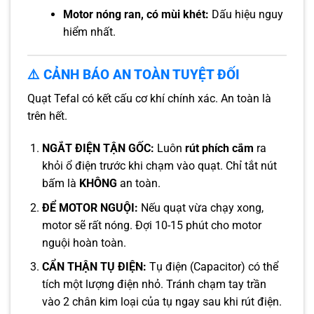
Motor nóng ran, có mùi khét:
Dấu hiệu nguy
hiểm nhất.
⚠️ CẢNH BÁO AN TOÀN TUYỆT ĐỐI
Quạt Tefal có kết cấu cơ khí chính xác. An toàn là
trên hết.
NGẮT ĐIỆN TẬN GỐC:
Luôn
rút phích cắm
ra
khỏi ổ điện trước khi chạm vào quạt. Chỉ tắt nút
bấm là
KHÔNG
an toàn.
ĐỂ MOTOR NGUỘI:
Nếu quạt vừa chạy xong,
motor sẽ rất nóng. Đợi 10-15 phút cho motor
nguội hoàn toàn.
CẨN THẬN TỤ ĐIỆN:
Tụ điện (Capacitor) có thể
tích một lượng điện nhỏ. Tránh chạm tay trần
vào 2 chân kim loại của tụ ngay sau khi rút điện.