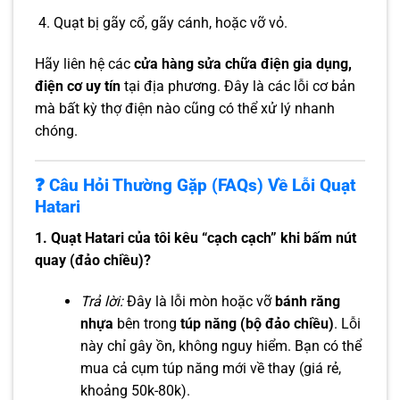
Quạt bị gãy cổ, gãy cánh, hoặc vỡ vỏ.
Hãy liên hệ các
cửa hàng sửa chữa điện gia dụng,
điện cơ uy tín
tại địa phương. Đây là các lỗi cơ bản
mà bất kỳ thợ điện nào cũng có thể xử lý nhanh
chóng.
❓ Câu Hỏi Thường Gặp (FAQs) Về Lỗi Quạt
Hatari
1. Quạt Hatari của tôi kêu “cạch cạch” khi bấm nút
quay (đảo chiều)?
Trả lời:
Đây là lỗi mòn hoặc vỡ
bánh răng
nhựa
bên trong
túp năng (bộ đảo chiều)
. Lỗi
này chỉ gây ồn, không nguy hiểm. Bạn có thể
mua cả cụm túp năng mới về thay (giá rẻ,
khoảng 50k-80k).