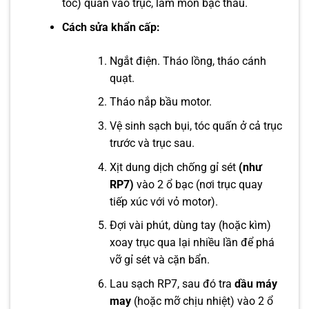
tóc) quấn vào trục, làm mòn bạc thau.
Cách sửa khẩn cấp:
Ngắt điện. Tháo lồng, tháo cánh
quạt.
Tháo nắp bầu motor.
Vệ sinh sạch bụi, tóc quấn ở cả trục
trước và trục sau.
Xịt dung dịch chống gỉ sét
(như
RP7)
vào 2 ổ bạc (nơi trục quay
tiếp xúc với vỏ motor).
Đợi vài phút, dùng tay (hoặc kìm)
xoay trục qua lại nhiều lần để phá
vỡ gỉ sét và cặn bẩn.
Lau sạch RP7, sau đó tra
dầu máy
may
(hoặc mỡ chịu nhiệt) vào 2 ổ