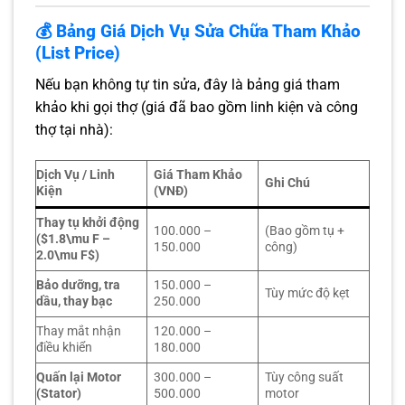
💰 Bảng Giá Dịch Vụ Sửa Chữa Tham Khảo
(List Price)
Nếu bạn không tự tin sửa, đây là bảng giá tham
khảo khi gọi thợ (giá đã bao gồm linh kiện và công
thợ tại nhà):
Dịch Vụ / Linh
Giá Tham Khảo
Ghi Chú
Kiện
(VNĐ)
Thay tụ khởi động
100.000 –
(Bao gồm tụ +
($1.8\mu F –
150.000
công)
2.0\mu F$)
Bảo dưỡng, tra
150.000 –
Tùy mức độ kẹt
dầu, thay bạc
250.000
Thay mắt nhận
120.000 –
điều khiển
180.000
Quấn lại Motor
300.000 –
Tùy công suất
(Stator)
500.000
motor